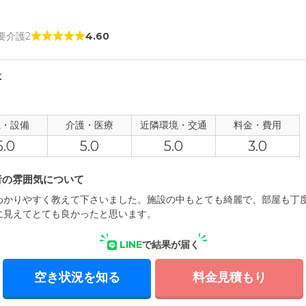
 要介護2
4.60
た
観・設備
介護・医療
近隣環境・交通
料金・費用
5.0
5.0
5.0
3.0
者の雰囲気について
わかりやすく教えて下さいました。施設の中もとても綺麗で、部屋も丁
に見えてとても良かったと思います。
LINE
で結果が届く
空き状況を知る
料金見積もり