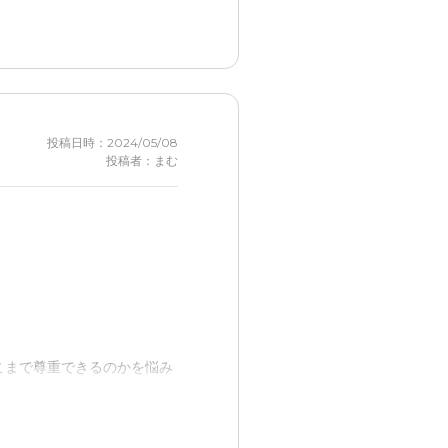
に抵抗がある人にも受け入れ
投稿日時：2024/05/08
投稿者：まむ
もらえるのは良いと感じた。
。
こまで尊重できるのかを悩み