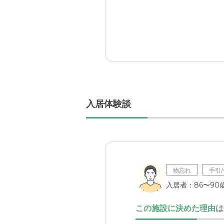
なることはなかった。
入居後どうなったか？
やはり介護施設にすべてを
料金費用について
も（特に妻）ずいぶんと迷
料金については、普通であ
アースの介護付き 有料老
介護者とその家族に対し、
職員・スタッフ・他入居
入居体験談
職員・スタッフは挨拶等は
かりません。
外観・内装・居室・設備
外観は掃除が行き届き、清
物忘れ
手引
入居者：86〜90歳
介護医療サービスについ
介護・医療サービスはパン
この施設に決めた理由
は