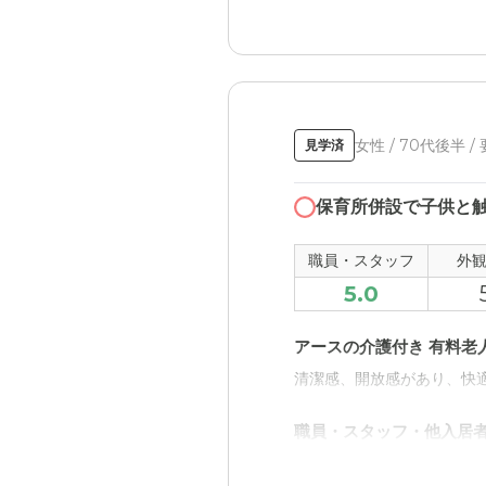
女性 / 70代後半 /
見学済
保育所併設で子供と
職員・スタッフ
外
5.0
アースの介護付き 有料老
清潔感、開放感があり、快
職員・スタッフ・他入居
状況を丁寧にヒアリングし