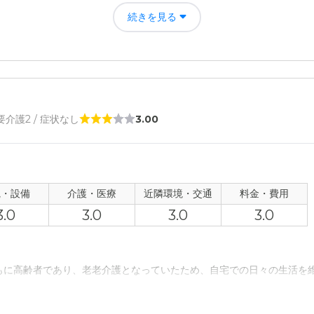
うに思ったことと、長く入所する中で、この施設を選んでよかったと思
続きを見る
。
人ホーム でらいと島田の評価
と、職員の人たちがいつも感じよく接してくれた。色々なイベントで、
 要介護2 / 症状なし
3.00
者の雰囲気について
てくれました。他の入居者の方とはあまり会う機会はなかったです。
について
観・設備
介護・医療
近隣環境・交通
料金・費用
ぐ目の前に大きなスーパーがあるのもよかった。日あたりもよかった。
3.0
3.0
3.0
3.0
て
すぐに連絡をくれた。質問にも丁寧に答えてくれたように感じる。
もに高齢者であり、老老介護となっていたため、自宅での日々の生活を
。
について