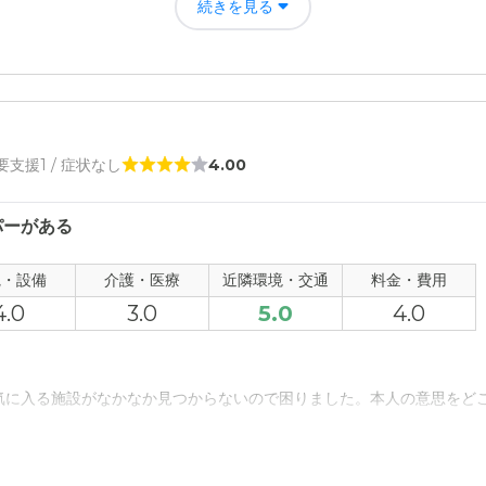
続きを見る
について
好感が持てる。いかにも介護施設というような外観ではなく、介護施設
て
 要支援1 / 症状なし
4.00
り、そちらとの連携も取れているようで、安心感があると思った。
について
パーがある
小さな子供との触れ合っている入居者を見かけ、小さな子供から笑顔を
グストアがあるため、息抜きに好きなものを買いに出られる。
観・設備
介護・医療
近隣環境・交通
料金・費用
4.0
3.0
5.0
4.0
った設備で、東京と比べたら断然安い。年金と貯金でどうにか賄えそう
気に入る施設がなかなか見つからないので困りました。本人の意思をど