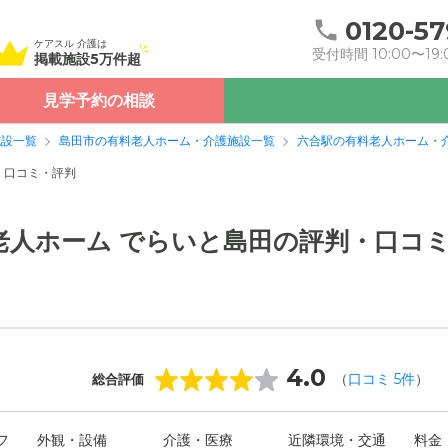
0120-57
ケアスル 介護は
受付時間 10:00〜19:
掲載施設5万件超
見学予約の相談
施設一覧
島田市の有料老人ホーム・介護施設一覧
六合駅の有料老人ホーム・
口コミ・評判
老人ホーム でらいと島田の評判・口コ
4.0
（
口コミ
5
件
）
総合評価
フ
外観・設備
介護・医療
近隣環境・交通
料金