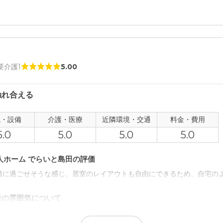
 要介護1
5.00
触れ合える
観・設備
介護・医療
近隣環境・交通
料金・費用
5.0
5.0
5.0
5.0
人ホーム でらいと島田の評価
適に過ごせそうな感じ。居室のレイアウトも自由にできるため、自宅の
者の雰囲気について
、近隣の介護施設についても教えてくれた。職員全員笑顔で挨拶してく