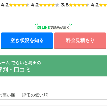
4.2
4.2
3.8
4.2
LINE
で結果が届く
空き状況を知る
料金見積もり
ホーム でらいと島田の
評判・口コミ
の高い順
評価の低い順