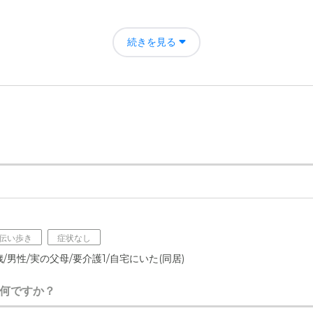
任すわけにはいかず、ちょっとした身の回りの用事などは、会社を休む
続きを見る
惑をかけた。
るという印象であった。おおよそ、このくらいの金額だと思った。
人ホーム でらいと島田の評価
ある程度の自由度があり、施設外への買い物等で生活に変化を持たして
者の雰囲気について
きちんとして頂き、良い印象。女性スタッフの優しさが滲み出ています。
について
潔な印象。内装は落ち着いた塗装、居室は一人で暮らすにはちょうど良
/伝い歩き
症状なし
/男性/実の父母/要介護1/自宅にいた(同居)
て
フレットやネット情報等を見ただけですが、他の介護施設並みと思いま
何ですか？