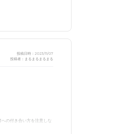
きるようになったことが該当
投稿日時：2023/11/07
投稿者：まるまるまるまる
者への付き合い方を注意しな
するのであれば、特に問題に