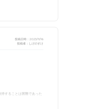
うことが何回もあったから、
入居者を楽しませてくれたか
投稿日時：2023/11/16
投稿者：しげのすけ
維持することは困難であった