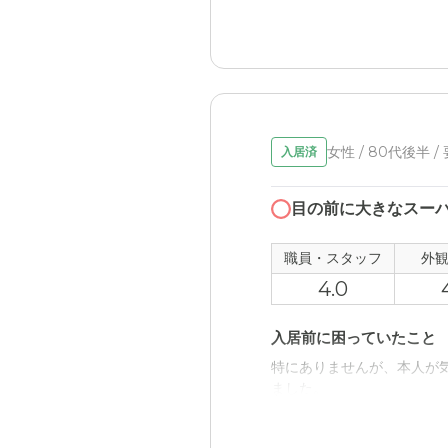
外観・内装・居室・設備
落ち着いた雰囲気の外観で
やすいのでは？
介護医療サービスについ
女性 / 80代後半 /
入居済
近くに大きな総合病院があ
近隣環境や交通アクセス
目の前に大きなスー
保育所併設のため、笑顔で
目の前にスーパーやドラッ
職員・スタッフ
外
4.0
料金費用について
これだけきれいな施設、整
入居前に困っていたこと
特にありませんが、本人が
ました。
入居後どうなったか？