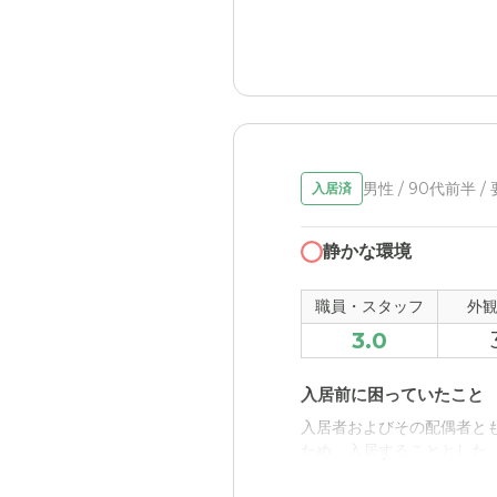
最終的に本人が納得したよ
結果としてよかったと思う
アースの介護付き 有料老
衛生的な環境であったこと
ら。
男性 / 90代前半 /
入居済
職員・スタッフ・他入居
いつも気持ち良い挨拶をし
静かな環境
外観・内装・居室・設備
職員・スタッフ
外
建物も立派でよかった。す
3.0
介護医療サービスについ
入居前に困っていたこと
何か気になることがあれば
入居者およびその配偶者と
ため、入居することとした
近隣環境や交通アクセス