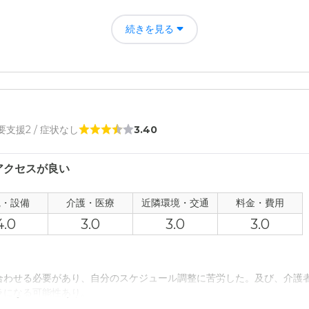
り、コンビニが近かったり、立地はとてもよかったと思います。
たことにより、入居しない側の配偶者は通常通りの生活を送ることがで
続きを見る
に似合うものはあったと懐うので、仕方がないのではないでしょうか。
人ホーム でらいと島田の評価
であり、訪問することに支障が少なかったことが良い点であった。
者の雰囲気について
 要支援2 / 症状なし
3.40
囲気については、親切な印象を受けた。他の入居者の雰囲気は不明。
アクセスが良い
について
対して受けた印象については、たいへん清潔であったと考えている。
観・設備
介護・医療
近隣環境・交通
料金・費用
4.0
3.0
3.0
3.0
て
ての印象は、普通であり、このようなものなのだろうなと感じた。
合わせる必要があり、自分のスケジュール調整に苦労した。及び、介護
について
ラになる可能性あり。
問題となることはなかった。交通アクセスについては、自家用車を利用