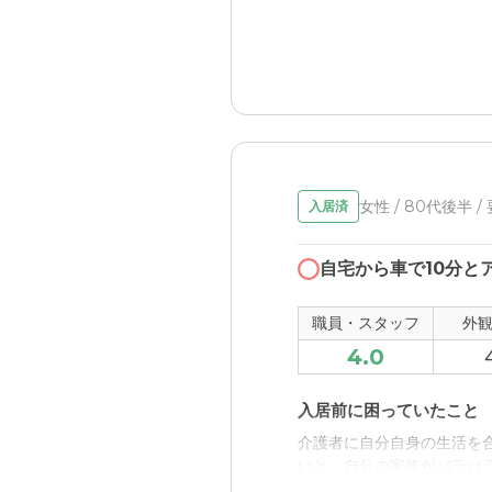
目の前にスーパーがあった
入居後どうなったか？
老老介護の対象者が入居し
料金費用について
する。
決して安くはないが、それ
アースの介護付き 有料老
立地地点が、居住地の近郊
職員・スタッフ・他入居
女性 / 80代後半 /
入居済
施設の職員・スタッフの雰
自宅から車で10分と
外観・内装・居室・設備
施設の外観や内装、居室に
職員・スタッフ
外
4.0
介護医療サービスについ
介護・医療さーびんに対し
入居前に困っていたこと
介護者に自分自身の生活を
近隣環境や交通アクセス
いと、自分の家族がバラバ
近隣の環境は静かで、特に