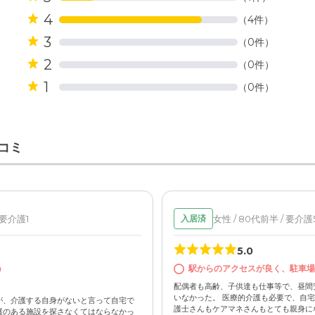
4
（4件）
3
（0件）
2
（0件）
1
（0件）
コミ
 要介護1
女性 / 80代前半 / 要介護
入居済
5.0
う
駅からのアクセスが良く、駐車場
配偶者も高齢、子供達も仕事等で、昼間
いなかった。 医療的介護も必要で、自宅
が、介護する自身がないと言って自宅で
護士さんもケアマネさんもとても親身に
護のある施設を探さなくてはならなかっ