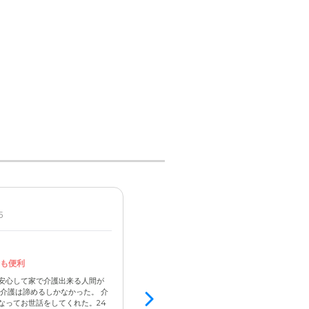
5
女性 / 80代後半 / 要支援1
入居済
3.8
も便利
駅近で医療機関、図書館、スーパー等が
安心して家で介護出来る人間が
遠方で独り暮らしをしていため何かあっても、
介護は諦めるしかなかった。 介
なかった。電話は、なかなか話が通じないので連
なってお世話をしてくれた。24
に来たので、何かあってもすぐに伺うことがで