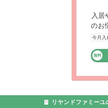
入居
のお
外観: 藤
今月入
しやすい
無料
リヤンドファミーユ