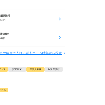
 介護保険料
0
万円
 介護保険料
0
万円
市の年金で入れる老人ホーム特集から探す
1〜5
認知症可
保証人必要
生活保護可
ービス