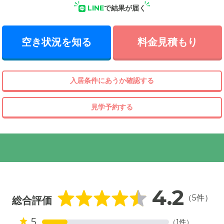
LINE
で結果が届く
空き状況を知る
料金見積もり
入居条件にあうか確認する
見学予約する
4.2
（5件）
総合評価
5
（1件）