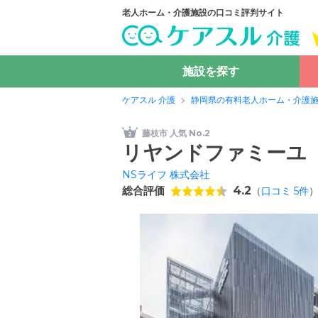
老人ホーム・介護施設の口コミ評判サイト
施設を探す
ケアスル 介護
静岡県の有料老人ホーム・介護
藤枝市 人気 No.2
リヤンドファミーユ
NSライフ 株式会社
総合評価
4.2
（
口コミ
5
件