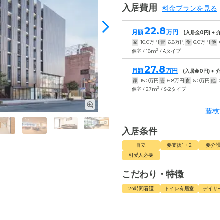
入居費用
料金プランを見る
22.8
月額
万円
(入居金
0
円) +
家
10.0
万円
管
6.8
万円
食
6.0
万円
他
2
個室 / 18m
/ Aタイプ
27.8
月額
万円
(入居金
0
円) +
家
15.0
万円
管
6.8
万円
食
6.0
万円
他
2
個室 / 27m
/ S-2タイプ
藤枝
入居条件
自立
要支援1・2
要介護
引受人必要
こだわり・特徴
24時間看護
トイレ有居室
デイサ