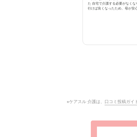
た 自宅で介護する必要がなくな
行けば良くなったため、母が安心で
※ケアスル 介護は、
口コミ投稿ガイ