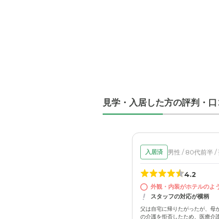
見学・入居した方の評判・口
男性 / 80代前半 /
入居済
4.2
外観・内装がホテルのよ
スタッフの対応が横柄
父は自宅に帰りたがったが、母
の介護を拒否したため、医療介