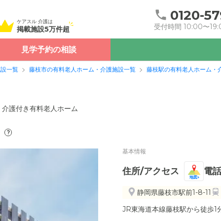
0120-57
ケアスル 介護は
受付時間 10:00〜19:
掲載施設5万件超
見学予約の相談
施設一覧
藤枝市の有料老人ホーム・介護施設一覧
藤枝駅の有料老人ホーム・
介護付き有料老人ホーム
）
?
基本情報
住所/アクセス
電
地図
静岡県藤枝市駅前1-8-11
JR東海道本線藤枝駅から徒歩1