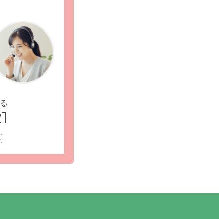
様もご来訪
居室内設備の写真
る
1
ん。
す。