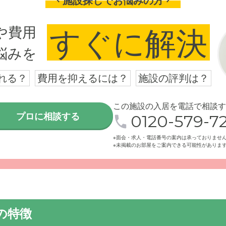
施設探しでお悩みの方
や費用
すぐに解決
悩みを
枝駅北口を出てすぐの場所に位置しています。ご家族様やご友人
れる？
費用を抑えるには？
施設の評判は？
施設です。
この施設の入居を電話で相談す
プロに相談する
0120-579-72
※面会・求人・電話番号の案内は承っておりませ
※未掲載のお部屋をご案内できる可能性がありま
の特徴