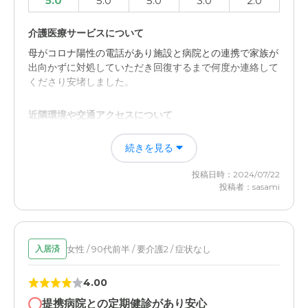
5.0
5.0
5.0
3.0
2.0
介護医療サービスについて
母がコロナ陽性の電話があり施設と病院との連携で家族が
出向かずに対処していただき回復するまで何度か連絡して
くださり安堵しました。
近隣環境や交通アクセスについて
特に気になったところはありません。しいてあるとしたら
続きを見る
駐車場が狭いところぐらいですが立地的に仕方がないと思
います。初めて行く時には線路手前の曲がり道が曲がる直
投稿日時：2024/07/22
前まで見えなかったので看板とかがあればわかりやすいか
投稿者：sasami
と思います。
女性 / 90代前半 / 要介護2 / 症状なし
入居済
4.00
提携病院との定期健診があり安心