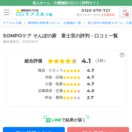
老人ホーム・介護施設の口コミ評判サイト
0120-579-721
掲載施設5万件超
0
受付 10:00〜19:00
土日祝OK
ケアスル 介護
静岡県の有料老人ホーム・介護施設一覧
富士宮市の有料老人ホーム・介護
SOMPOケア そんぽの家 富士宮の評判・口コミ一覧
最終更新日：2026/06/10
?
1
1
4.1
総合評価
（
3
件）
4.7
職員・スタッフ
4.7
外観・設備
4.7
介護・医療
4.0
近隣環境・交通
2.7
料金・費用
LINE
で結果が届く