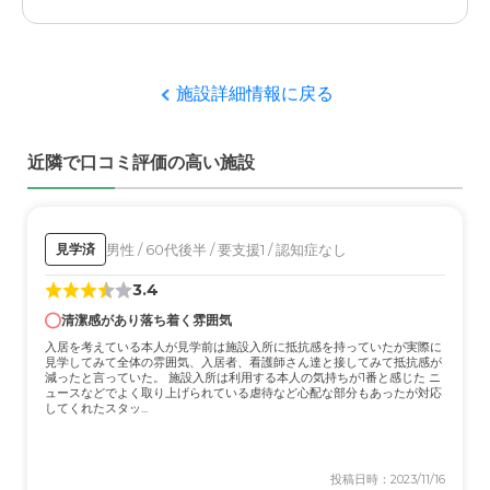
SOMPOケア そんぽの家 富士宮の評価
と思う、食事も母にあっているようで満足している
施設に看護師さんが居てくれて毎月病院から医者の先生が
往診に来てくださるのと母にあった食事を出してくれるの
で糖尿病も改善されて良くなった。
施設詳細情報に戻る
職員・スタッフ・他入居者の雰囲気について
近隣で口コミ評価の高い施設
感じが良く話しやすいスタッフさん方で毎月郵便で届く施
設の様子を伝える月報に母の様子も書いてくれるので安心
できる。他の入居者の方々も落ち着いている印象。
男性 / 60代後半 / 要支援1 / 認知症なし
見学済
外観・内装・居室・設備について
3.4
綺麗で清潔で個室で快適に過ごしていけると思った。食事
をする場所も快適そうで安心できると思った。
清潔感があり落ち着く雰囲気
入居を考えている本人が見学前は施設入所に抵抗感を持っていたが実際に
見学してみて全体の雰囲気、入居者、看護師さん達と接してみて抵抗感が
介護医療サービスについて
減ったと言っていた。 施設入所は利用する本人の気持ちが1番と感じた ニ
ュースなどでよく取り上げられている虐待など心配な部分もあったが対応
母の症状にあった適切な対応をしてくださるので安心して
してくれたスタッ...
預けられる。異常があればすぐに対応して連絡をくれるの
で通院する必要がある時もすぐに施設にいける。
投稿日時：2023/11/16