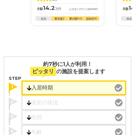
14.2
14
月額
万円
月額
(入居金
0
万円
+介護保険料)
自立
要支援2
要介護1〜5
認知症可
自立
約7秒に1人が利用！
ピッタリ
の施設を提案します
STEP
1
2
3
4