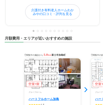
近隣環境や交通アクセスについて
静かな場所にあるので快適に過ごしていると思う。交通ア
介護付き有料老人ホームわか
クセスはちょっとわかりにくい場所にあるので最初に行っ
みやの口コミ・評判を見る
た時は迷った。
料金費用について
値段は高いが医療の心配が無い所を探していたので仕方が
月額費用・エリアが近いおすすめの施設
ないと思う。本音はもう少し安いと助かる。
5.8
富士市加島町
閲覧中の施設から
km
閲覧中の施
空室1室
空室1
グループホーム
グループホ
ハートフルホーム加島
ハート
4.5