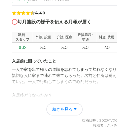
職員・スタッフ・他入居者の雰囲気について
4.40
スタッフの対応もスムーズにでき対応も早い、連絡も早く
くれて助かる、認知症のかたも少なく雰囲気も明るい
毎月施設の様子を伝える月報が届く
外観・内装・居室・設備について
職員･
近隣環境･
外観･設備
介護･医療
料金･費用
スタッフ
交通
施設全体もきれいでよくメンテナンスされている感じ、線
5.0
5.0
5.0
5.0
2.0
路のわきではあるが静かな環境も良いと感じた。
入居前に困っていたこと
介護医療サービスについて
一人で家を出て帰りの道順を忘れてしまって帰れなくなり
提携病院との定期健診もあり安心できる、介護もとくに安
親切な人に家まで連れて来てもらった。名前と住所は覚え
全に注意してくれるので安心できる
ていた。一人で行動してしまうので心配だった。
近隣環境や交通アクセスについて
入居後どうなったか？
観戦道路から少し離れているため比較的静かであり、長女
施設からは一人で外出できないから安心している。認知症
の家から比較的近く面会等の対応がしやすい
続きを見る
が進行すると心配な事が増えて家で介護するのはたいへん
だと思う。本当に助かっています。
料金費用について
投稿日時：2023/11/06
投稿者：ささみ
他の施設も比較したが安くもなく高くもなくリーズナブル