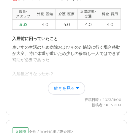
職員･
近隣環境･
外観･設備
介護･医療
料金･費用
スタッフ
交通
4.0
4.0
4.0
4.0
4.0
入居前に困っていたこと
車いすの生活のため病院およびそのた施設に行く場合移動
が大変、特に体重が重いため少しの移動も一人ではできず
補助が必要であった
入居後どうなったか？
脊椎間狭窄症になり少しのことでも痛みが出るのではない
続きを見る
かと本人が怖がり移動もできず、だんだんと体重も増加し
なお一層移動が出来なくなった
投稿日時：2023/11/06
投稿者：KENKEN
SOMPOケア そんぽの家 富士宮の評価
医師の定期的訪問診療が実施されており病院への送迎が省
かれた、薬局への薬受け取りもなくなった
女性 / 80代前半 / 要介護2
入居済