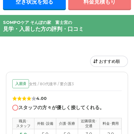
空き状況を知る
料金見積もり
SOMPOケア そんぽの家 富士宮の
見学・入居した方の評判・口コミ
女性 / 80代後半 / 要介護3
入居済
4.00
スタッフの方々が優しく接してくれる。
職員･
近隣環境･
外観･設備
介護･医療
料金･費用
スタッフ
交通