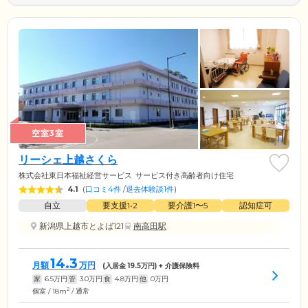
空室3室
リーシェ上越さくら
株式会社東日本福祉経営サービス
サービス付き高齢者向け住宅
4.1
(
口コミ4件
/
退去体験談1件
)
自立
要支援1•2
要介護1〜5
認知症可
新潟県上越市とよば121
南高田駅
14.3
月額
万円
(入居金
19.5
万円) + 介護保険料
家
6.5
万円
管
3.0
万円
食
4.8
万円
他
0
万円
2
個室 / 18m
/ 通常