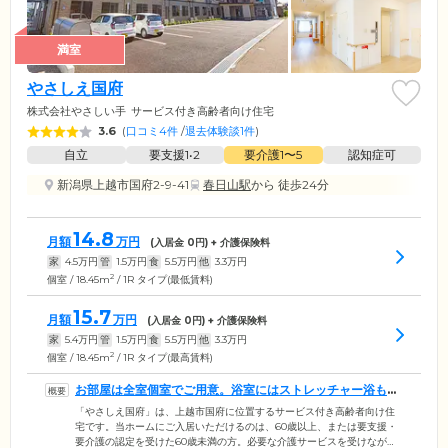
満室
やさしえ国府
株式会社やさしい手
サービス付き高齢者向け住宅
3.6
(
口コミ4件
/
退去体験談1件
)
自立
要支援1•2
要介護1〜5
認知症可
新潟県上越市国府2-9-41
春日山駅
から 徒歩24分
14.8
月額
万円
(入居金
0
円) + 介護保険料
家
4.5
万円
管
1.5
万円
食
5.5
万円
他
3.3
万円
2
個室 / 18.45m
/ 1R タイプ(最低賃料)
15.7
月額
万円
(入居金
0
円) + 介護保険料
家
5.4
万円
管
1.5
万円
食
5.5
万円
他
3.3
万円
2
個室 / 18.45m
/ 1R タイプ(最高賃料)
お部屋は全室個室でご用意。浴室にはストレッチャー浴もご
ざいます
「やさしえ国府」は、上越市国府に位置するサービス付き高齢者向け住
宅です。当ホームにご入居いただけるのは、60歳以上、または要支援・
要介護の認定を受けた60歳未満の方。必要な介護サービスを受けなが