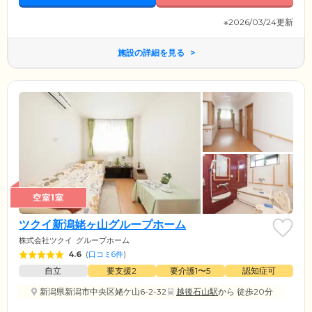
※2026/03/24更新
施設の詳細を見る
空室1室
ツクイ新潟姥ヶ山グループホーム
株式会社ツクイ
グループホーム
4.6
(
口コミ6件
)
自立
要支援2
要介護1〜5
認知症可
新潟県新潟市中央区姥ケ山6-2-32
越後石山駅
から 徒歩20分