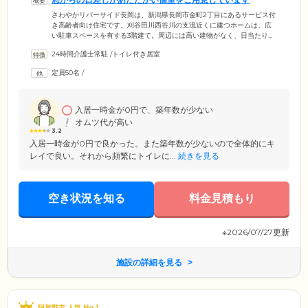
さわやかリバーサイド長岡は、新潟県長岡市金町2丁目にあるサービス付
き高齢者向け住宅です。刈谷田川西谷川の支流近くに建つホームは、広
い駐車スペースを有する3階建て。周辺には高い建物がなく、日当たり良
好の穏やかな環境で暮らしていただけます。介護ベッドをご用意したご
24時間介護士常駐
/
トイレ付き居室
入居者様の個室にも、窓からしっかり日差しが射し込みます。お部屋の
温度は、室内のエアコンでお好みに調節可能です。駐車場に停めた車の
定員50名
/
中にはホーム専用車もあり、ご入居者様のお買い物同行などに活用して
います。必要に応じて、いつでもお気軽にご相談ください。
入居一時金が0円で、築年数が少ない
オムツ代が高い
3.2
入居一時金が0円で良かった。また築年数が少ないので全体的にキ
レイで良い。それから頻繁にトイレに...
続きを見る
空き状況を知る
料金見積もり
※2026/07/27更新
施設の詳細を見る
阿賀野市 人気 No.1