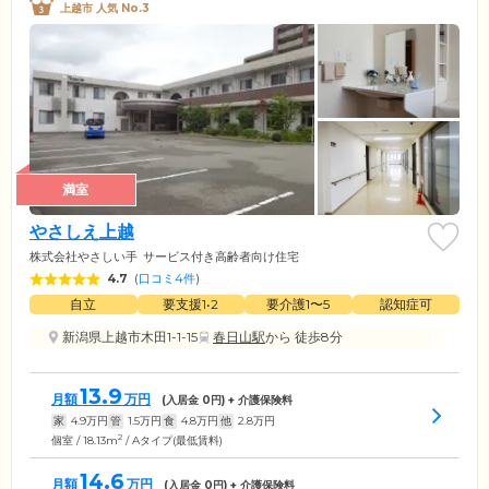
上越市 人気 No.3
満室
やさしえ上越
株式会社やさしい手
サービス付き高齢者向け住宅
4.7
(
口コミ4件
)
自立
要支援1•2
要介護1〜5
認知症可
新潟県上越市木田1-1-15
春日山駅
から 徒歩8分
13.9
月額
万円
(入居金
0
円) + 介護保険料
家
4.9
万円
管
1.5
万円
食
4.8
万円
他
2.8
万円
2
個室 / 18.13m
/ Aタイプ(最低賃料)
14.6
月額
万円
(入居金
0
円) + 介護保険料