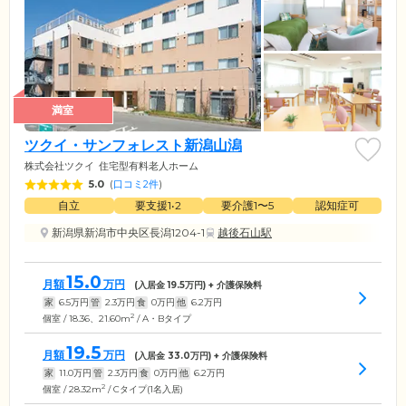
満室
ツクイ・サンフォレスト新潟山潟
株式会社ツクイ
住宅型有料老人ホーム
5.0
(
口コミ2件
)
自立
要支援1•2
要介護1〜5
認知症可
新潟県新潟市中央区長潟1204-1
越後石山駅
15.0
月額
万円
(入居金
19.5
万円) + 介護保険料
家
6.5
万円
管
2.3
万円
食
0
万円
他
6.2
万円
2
個室 / 18.36、21.60m
/ A・Bタイプ
19.5
月額
万円
(入居金
33.0
万円) + 介護保険料
家
11.0
万円
管
2.3
万円
食
0
万円
他
6.2
万円
2
個室 / 28.32m
/ Cタイプ(1名入居)