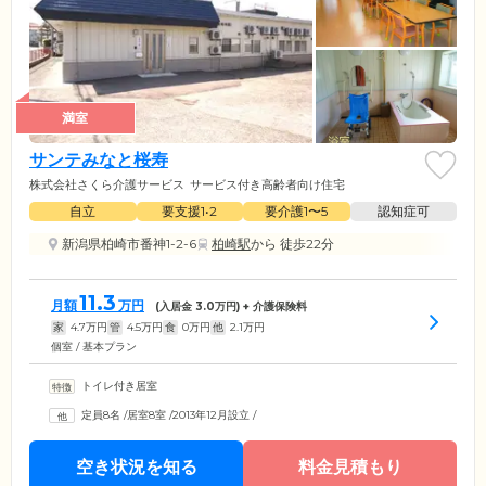
満室
サンテみなと桜寿
株式会社さくら介護サービス
サービス付き高齢者向け住宅
自立
要支援1•2
要介護1〜5
認知症可
新潟県柏崎市番神1-2-6
柏崎駅
から 徒歩22分
11.3
月額
万円
(入居金
3.0
万円) + 介護保険料
家
4.7
万円
管
4.5
万円
食
0
万円
他
2.1
万円
個室 / 基本プラン
トイレ付き居室
定員8名
/
居室8室
/
2013年12月設立
/
空き状況を知る
料金見積もり