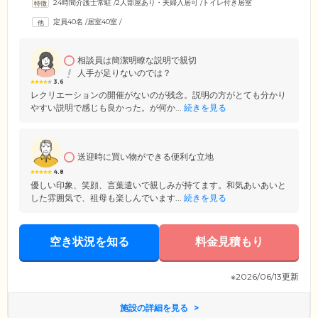
24時間介護士常駐
/
2人部屋あり・夫婦入居可
/
トイレ付き居室
定員40名
/
居室40室
/
相談員は簡潔明瞭な説明で親切
人手が足りないのでは？
3.6
レクリエーションの開催がないのが残念。説明の方がとても分かり
やすい説明で感じも良かった。が何か...
続きを見る
送迎時に買い物ができる便利な立地
4.8
優しい印象、笑顔、言葉遣いで親しみが持てます。和気あいあいと
した雰囲気で、祖母も楽しんでいます...
続きを見る
空き状況を知る
料金見積もり
※2026/06/13更新
施設の詳細を見る