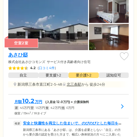
空室2室
あさひ邸
株式会社あさひコモンズ
サービス付き高齢者向け住宅
4.2
(
口コミ4件
)
自立
要支援1•2
要介護1•2
認知症可
新潟県三条市直江町2-5-48
北三条駅
から 徒歩24分
10.2
月額
万円
(入居金
12.0
万円) + 介護保険料
家
4.5
万円
管
1.5
万円
食
4.2
万円
他
0
万円
2
個室 / 19m
/ 1Rタイプ
安全と快適性を両立した住まいで、のびのびとした毎日をお
楽しみください
新潟県三条市にある「あさひ邸」は、介護を必要としない「自立」の方
から要介護の認定を受けた方まで、幅広い身体状況の方々にご入居いた