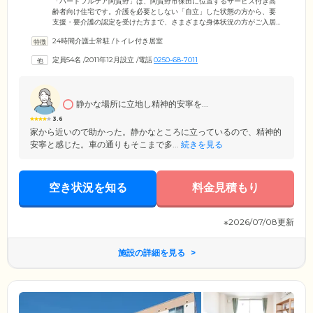
「ハートフルケア阿賀野」は、阿賀野市保田に位置するサービス付き高
齢者向け住宅です。介護を必要としない「自立」した状態の方から、要
支援・要介護の認定を受けた方まで、さまざまな身体状況の方がご入居
いただけます。ご入居者様がお住まいになる居室は、全室がプライバシ
24時間介護士常駐
/
トイレ付き居室
ーに配慮した個室。各居室には、トイレ、独立洗面台のほか、エアコン
を設置しており、一年中快適な気温でお過ごしいただけます。さらに、
定員54名
/
2011年12月設立
/
電話
0250-68-7011
共用部分には大浴場をご用意。足を伸ばしながらのびのびとご入浴いた
だけます。そのほか、機械浴もご用意していますので、おひとりでのご
入浴が難しい方もご安心ください。
静かな場所に立地し精神的安寧を...
3.6
家から近いので助かった。静かなところに立っているので、精神的
安寧と感じた。車の通りもそこまで多...
続きを見る
空き状況を知る
料金見積もり
※2026/07/08更新
施設の詳細を見る