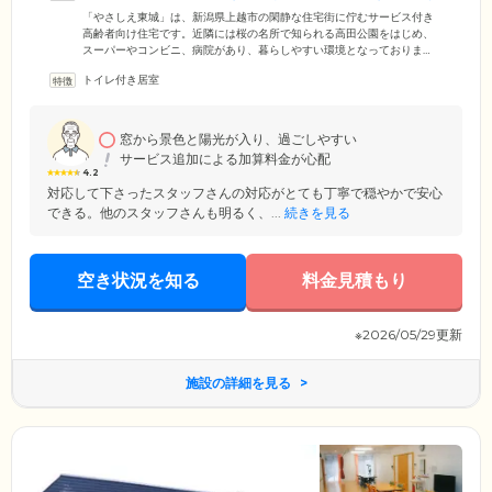
「やさしえ東城」は、新潟県上越市の閑静な住宅街に佇むサービス付き
高齢者向け住宅です。近隣には桜の名所で知られる高田公園をはじめ、
スーパーやコンビニ、病院があり、暮らしやすい環境となっておりま
す。24時間体制で介護スタッフが常駐。安否確認や緊急時の対応のほ
トイレ付き居室
か、フロントサービスとして不在時の荷物の預かりなどを行っていま
す。また、必要に応じて訪問介護サービスのご利用も可能です。「ひら
はら内科クリニック」との提携により、定期的な訪問診療などを実施。
住み慣れた街で、サポートのある安心を感じながら、自由にのびのびと
窓から景色と陽光が入り、過ごしやすい
暮らしていただけます。
サービス追加による加算料金が心配
4.2
対応して下さったスタッフさんの対応がとても丁寧で穏やかで安心
できる。他のスタッフさんも明るく、...
続きを見る
空き状況を知る
料金見積もり
※2026/05/29更新
施設の詳細を見る