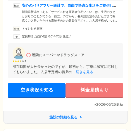
安心のバリアフリー設計で、自由で快適な生活をご提供しま
す
新潟県新潟市にある「サービス付き高齢者住宅いこい」は、生活のひと
とおりのことができる「自立」の方から、要介護認定を受けた方まで幅
広くご入居いただける高齢者向けの賃貸住宅です。ご入居者様がいつも
心地よくお過ごしいただけるよう、当ホームでは、快適性にこだわった
トイレ付き居室
住まいをご用意しました。廊下は幅広く、手すりを多く設置したバリア
フリー設計となっています。車いすをご利用の方も、ご安心ください。
定員16名
/
居室16室
/
2014年2月設立
/
お部屋は、プライバシーに配慮した個室をご用意。ほかのご入居者様の
視線や生活音を気にすることなく、個人趣味の時間を満喫したり、近所
をお散歩したり。今までと変わらない自由でのびのびとした生活をお過
ごしいただけます。
近隣にスーパーやドラッグストア...
4.4
滞在時間が大分長かったのですが、最初から、丁寧に誠実に応対し
てもらいました。入居予定者の義弟の...
続きを見る
空き状況を知る
料金見積もり
※2026/05/28更新
施設の詳細を見る