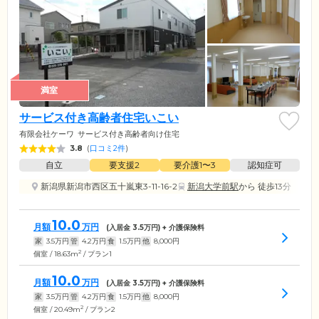
満室
サービス付き高齢者住宅いこい
有限会社ケーワ
サービス付き高齢者向け住宅
3.8
(
口コミ2件
)
自立
要支援2
要介護1〜3
認知症可
新潟県新潟市西区五十嵐東3-11-16-2
新潟大学前駅
から 徒歩13分
10.0
月額
万円
(入居金
3.5
万円) + 介護保険料
家
3.5
万円
管
4.2
万円
食
1.5
万円
他
8,000
円
2
個室 / 18.63m
/ プラン1
10.0
月額
万円
(入居金
3.5
万円) + 介護保険料
家
3.5
万円
管
4.2
万円
食
1.5
万円
他
8,000
円
2
個室 / 20.49m
/ プラン2