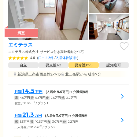
満室
エミテラス
エミテラス株式会社
サービス付き高齢者向け住宅
4.5
(
口コミ3件
/
入居体験談1件
)
自立
要支援1•2
要介護1〜5
認知症可
新潟県三条市西裏館2-7-13
北三条駅
から 徒歩7分
14.5
月額
万円
(入居金
9.0
万円) + 介護保険料
家
4.5
万円
管
5.3
万円
食
2.5
万円
他
2.2
万円
2
個室 / 18.83m
/ プラン1
21.3
月額
万円
(入居金
11.0
万円) + 介護保険料
家
5.5
万円
管
10.6
万円
食
3.0
万円
他
2.2
万円
2
二人部屋 / 28.25m
/ プラン2