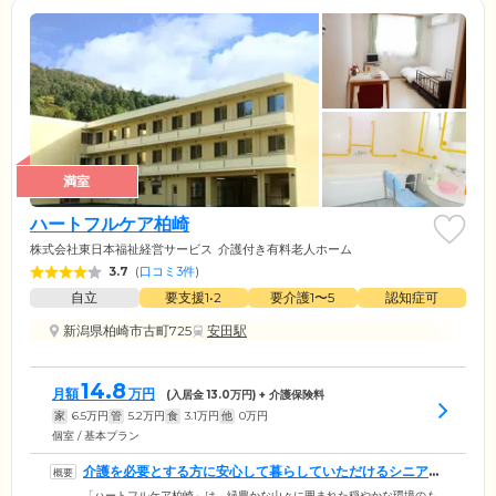
満室
ハートフルケア柏崎
株式会社東日本福祉経営サービス
介護付き有料老人ホーム
3.7
(
口コミ3件
)
自立
要支援1•2
要介護1〜5
認知症可
新潟県柏崎市古町725
安田駅
14.8
月額
万円
(入居金
13.0
万円) + 介護保険料
家
6.5
万円
管
5.2
万円
食
3.1
万円
他
0
万円
個室 / 基本プラン
介護を必要とする方に安心して暮らしていただけるシニア向
け住宅です
「ハートフルケア柏崎」は、緑豊かな山々に囲まれた穏やかな環境のも