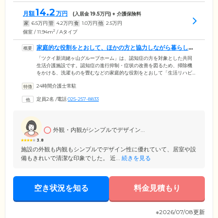
14.2
月額
万円
(入居金
19.5
万円) + 介護保険料
家
6.5
万円
管
4.2
万円
食
1.0
万円
他
2.5
万円
2
個室 / 11.94m
/ Aタイプ
家庭的な役割をとおして、ほかの方と協力しながら暮らして
いただけます
「ツクイ新潟姥ヶ山グループホーム」は、認知症の方を対象とした共同
生活介護施設です。認知症の進行抑制・症状の改善を図るため、掃除機
をかける、洗濯ものを畳むなどの家庭的な役割をとおして「生活リハビ
リ」をおこなっています。「役割」は、ご入居者様が過去に経験したこ
24時間介護士常駐
とがあるものや、できる範囲のものをお願いするため、ほかのご入居者
様との人間関係を築きながら日常生活を営んでいただくことが可能で
定員2名
/
電話
025-257-8833
す。ご入居者様の「できること」を尊重しながらも、困難なことはスタ
ッフがさりげなくサポート。より能動的に、充実した日々をお過ごしい
ただきたいと考えております。
外観・内観がシンプルでデザイン...
3.8
施設の外観も内観もシンプルでデザイン性に優れていて、居室や設
備もきれいで清潔な印象でした。 近...
続きを見る
空き状況を知る
料金見積もり
※2026/07/08更新