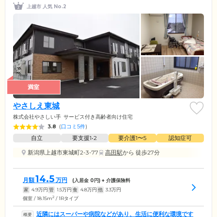
上越市 人気 No.2
満室
やさしえ東城
株式会社やさしい手
サービス付き高齢者向け住宅
3.8
(
口コミ5件
)
自立
要支援1•2
要介護1〜5
認知症可
新潟県上越市東城町2-3-77
高田駅
から 徒歩27分
14.5
月額
万円
(入居金
0
円) + 介護保険料
家
4.9
万円
管
1.5
万円
食
4.8
万円
他
3.3
万円
2
個室 / 18.15m
/ 1Rタイプ
近隣にはスーパーや病院などがあり、生活に便利な環境です