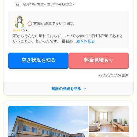
ートな時間を確保できる個室をご用意。ほかのご入居者様の視線や生活
定員20名
/
居室20室
/
2015年1月設立
/
リズムを気にすることなく、いつまでも「自分らしい」毎日をお過ごし
ください。またお部屋の窓からは雄大な角田山を一望することのでき
る、絶好のロケーションをお楽しみいただけます。
玄関が綺麗で良い雰囲気
4.2
家からそんなに離れておらず、いつでも会いに行ける距離であると
いうことが、良かったです。 最初の...
続きを見る
空き状況を知る
料金見積もり
※2026/03/24更新
施設の詳細を見る