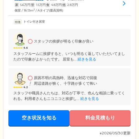
家
5.6
万円
管
1.5
万円
食
4.8
万円
他
2.8
万円
2
個室 / 18.13m
/ Aタイプ(最高賃料)
トイレ付き居室
スタッフの挨拶が明るく印象が良い
4.6
スタッフルームに挨拶すると、いつも明るく返していただいてまし
たので印象がよかったです。 居室も...
続きを見る
原因不明の高熱時、迅速な対応で回復
周辺道路が狭く、十字路が多くて怖い
4.2
スタッフや職員さんたちは、対応が丁寧で、色んな相談に乗ってく
れる。利用者さんもニコニコと挨拶し...
続きを見る
空き状況を知る
料金見積もり
※2026/05/30更新