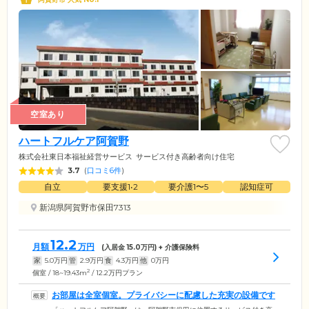
空室あり
ハートフルケア阿賀野
株式会社東日本福祉経営サービス
サービス付き高齢者向け住宅
3.7
(
口コミ6件
)
自立
要支援1•2
要介護1〜5
認知症可
新潟県阿賀野市保田7313
12.2
月額
万円
(入居金
15.0
万円) + 介護保険料
家
5.0
万円
管
2.9
万円
食
4.3
万円
他
0
万円
2
個室 / 18~19.43m
/ 12.2万円プラン
お部屋は全室個室。プライバシーに配慮した充実の設備です