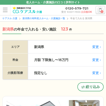
老人ホーム・介護施設の口コミ評判サイト
0120-579-721
掲載施設5万件超
0
受付 10:00〜19:00
土日祝OK
ケアスル 介護
新潟県の有料老人ホーム・介護施設一覧
年金で入れる 新潟県
123
新潟県
の
年金で入れる・安い施設
件
変更
新潟県
エリア
月額 下限無し〜15万円
変更
料金
指定なし
変更
介護度/医療
絞り込み