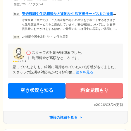
2
個室 / 25m
/ プランA
安否確認や生活相談など多彩な生活支援サービスをご提供し
ます
守庵良寛上木戸では、ご入居者様の毎日の生活をサポートするさまざま
な生活支援サービスをご提供しています。安否確認については、お食事
提供時にお声がけをするほか、ご希望の方には日中に居室をご訪問して
健康状態などを確認。ナースコールの呼び出しにはスタッフが迅速に駆
24時間介護士常駐
/
トイレ付き居室
け付け、緊急の場合はご家族様へのご連絡、病院への搬送を行いますの
で、安心してお過ごしください。そのほか、郵便物・宅配物のお預かり
やタクシーの手配、書類作成や支払いの代行などを行うフロントサービ
ス、心配ごとやお困りごとのご相談を承る生活相談など、きめ細やかな
スタッフの対応が好印象でした。
サービスをご提供いたします。
利用料金が高額なところです。
2.8
思っていたよりも、綺麗に清掃されていたので好感がもてました。
スタッフの説明や対応もかなり好印象...
続きを見る
空き状況を知る
料金見積もり
※2026/03/24更新
施設の詳細を見る