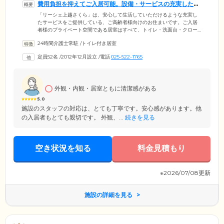
費用負担を抑えてご入居可能。設備・サービスの充実したお
住まいです
「リーシェ上越さくら」は、安心して生活していただけるような充実し
たサービスをご提供している、ご高齢者様向けのお住まいです。ご入居
者様のプライベート空間である居室はすべて、トイレ・洗面台・クロー
ゼットを完備した個室でご用意。車いすでもスムーズに移動できる広々
24時間介護士常駐
/
トイレ付き居室
としたお部屋で快適にお過ごしください。また、ホームにはスタッフが
24時間常駐し、きめ細やかなケアでみなさまの暮らしをサポートしま
定員52名
/
2012年12月設立
/
電話
025-522-1765
す。一般的な介護施設と異なり高額な前払金は不要で、敷金のみでのご
入居が可能です。費用面でお悩みの方もぜひ一度ご相談ください。
外観・内観・居室ともに清潔感がある
5.0
施設のスタッフの対応は、とても丁寧です。安心感があります。他
の入居者もとても親切です。 外観、...
続きを見る
空き状況を知る
料金見積もり
※2026/07/08更新
施設の詳細を見る