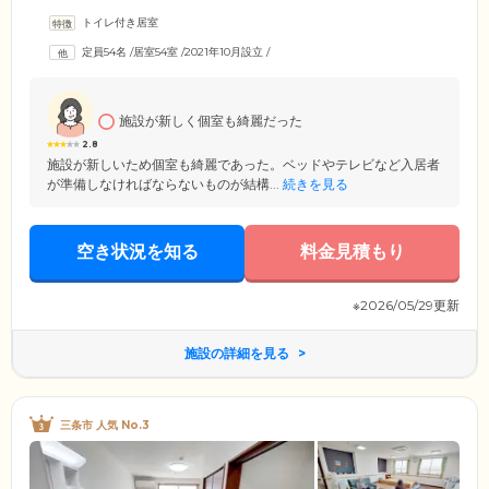
ら、思いおもいに生活を送れます。ご入居のみなさまがお住まいになる
トイレ付き居室
居室は、全54室の個室をご用意。プライバシーの保たれた空間で、おひ
とりの時間を大切にしていただけます。建物内は、安全に配慮した完全
定員54名
/
居室54室
/
2021年10月設立
/
バリアフリー設計。浴室にはストレッチャー浴を設置しており、寝たき
りのご入居者様も、スタッフによるサポートのもとお体を清潔に保てま
す。
施設が新しく個室も綺麗だった
2.8
施設が新しいため個室も綺麗であった。ベッドやテレビなど入居者
が準備しなければならないものが結構...
続きを見る
空き状況を知る
料金見積もり
※2026/05/29更新
施設の詳細を見る
三条市 人気 No.3