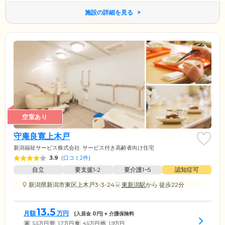
施設の詳細を見る
空室あり
守庵良寛上木戸
新潟福祉サービス株式会社
サービス付き高齢者向け住宅
3.9
(
口コミ2件
)
自立
要支援1•2
要介護1~5
認知症可
新潟県新潟市東区上木戸3-3-24
東新潟駅
から 徒歩22分
13.5
月額
万円
(入居金
0
円) + 介護保険料
家
5.5
万円
管
1.7
万円
食
4.5
万円
他
1.9
万円