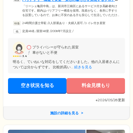
け住宅です
「リーシェ亀田中島」は、新潟市江南区にあるサービス付き高齢者向け
住宅です。館内はバリアフリー構造を採用。段差がなく、各所に手すり
を設置しているので、お体に不安のある方も安心して生活していただけ
ます。ご入居者様の生活の拠点となるお部屋は、プライバシーに配慮し
24時間介護士常駐
/
2人部屋あり・夫婦入居可
/
トイレ付き居室
た個室をご用意しました。それぞれの居室にトイレ・洗面台・浴室・キ
ッチン・収納を完備しており、ご自分のペースで快適にお過ごしいただ
定員48名
/
居室48室
/
2008年7月設立
/
けます。また、1階共用部にはラウンジスペースを設置。おひとりの時間
を楽しみつつ、ご入居者様同士の交流も気軽に行える環境です。
プライバシーが守られた居室
車がないと不便
3.4
明るく、ていねいな対応をしてくださいました。他の入居者さんに
ついては分からずです。 比較的高い...
続きを見る
空き状況を知る
料金見積もり
※2026/05/28更新
施設の詳細を見る