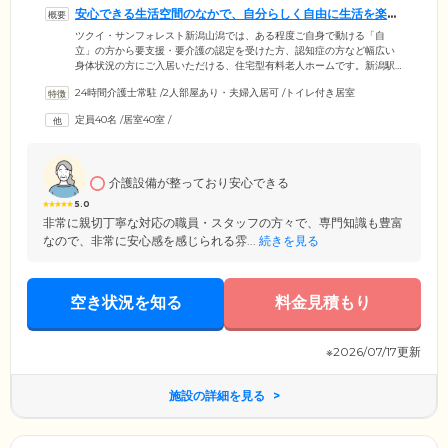
安心できる生活空間のなかで、自分らしく自由に生活を楽し
めます
ツクイ・サンフォレスト新潟山潟では、ある程度ご自身で動ける「自
立」の方から要支援・要介護の認定を受けた方、認知症の方など幅広い
身体状況の方にご入居いただける、住宅型有料老人ホームです。新潟駅
から車で約7分という場所にあるため、ご家族様やご友人様のご来訪にも
24時間介護士常駐
/
2人部屋あり・夫婦入居可
/
トイレ付き居室
便利です。周辺には病院や商業施設、自然がいっぱいの公園などがあ
り、生活しやすい環境が整っております。将来のことも考えた住まいを
定員40名
/
居室40室
/
お探しの方にも最適で、安心・快適な毎日を送っていただけます。お部
屋は全室個室になっているのでプライバシーが守られ、自分らしく自由
に暮らしていくことが可能です。
介護設備が整っており安心できる
5.0
非常に親切丁寧な対応の職員・スタッフの方々で、専門知識も豊富
なので、非常に安心感を感じられる雰...
続きを見る
空き状況を知る
料金見積もり
※2026/07/17更新
施設の詳細を見る