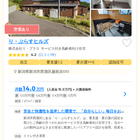
空室あり
り・ぷらすヒルズ
株式会社リ・プラス
サービス付き高齢者向け住宅
4.2
(
口コミ1件
)
自立
要支援1•2
要介護1〜5
認知症可
新潟県新潟市西蒲区越前浜5151
14.0
月額
万円
(入居金
15.0
万円) + 介護保険料
家
5.0
万円
管
5.6
万円
食
3.4
万円
他
0
万円
2
個室 / 27m
/ 個室
安全と快適性を追求した環境で、「自分らしい」毎日をお楽
しみください
新潟市西蒲区にある「り・ぷらすヒルズ」は、要支援・要介護の認定を
受けたご高齢の方々のためのサービス付き高齢者向け住宅です。当ホー
ムの館内はみなさまの安全に配慮したバリアフリー設計を採用。段差を
なくし、手すりを多く設置することにより、車いすや歩行杖をご利用の
トイレ付き居室
方も快適な住まいづくりに努めております。全20室のお部屋はプライベ