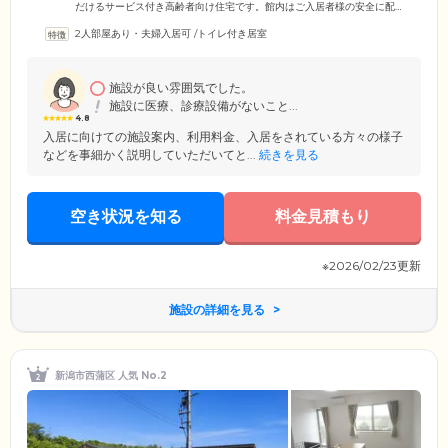
だけるサービス付き高齢者向け住宅です。館内はご入居者様の安全に配
慮したバリアフリー設計を採用。段差をなくし、随所に手すりを設置す
2人部屋あり・夫婦入居可
/
トイレ付き居室
ることにより、車いすの方も安心の環境を整えています。全40戸のお部
屋はプライベートな時間を確保できる完全個室。ご家族様と外食に行っ
たり、お天気のよい日にはお散歩に出かけることも自由です。いつまで
もご自身のペースで、のびのびとした毎日をお楽しみください。また全
施設が良い雰囲気でした。
居室にはナースコールを完備。お呼び出しがあればすぐにスタッフがお
施設に医療、診療設備がないこと...
そばまで駆け付けます。
4.8
入居に向けての施設案内、利用料金、入居をされている方々の様子
などを事細かく説明していただいてと...
続きを見る
空き状況を知る
料金見積もり
※2026/02/23更新
施設の詳細を見る
新潟市西蒲区 人気 No.2