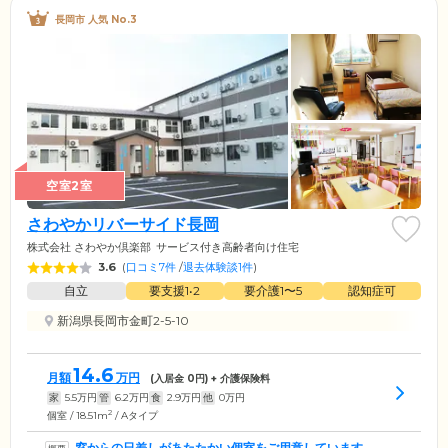
長岡市 人気 No.3
空室2室
さわやかリバーサイド長岡
株式会社 さわやか倶楽部
サービス付き高齢者向け住宅
3.6
(
口コミ7件
/
退去体験談1件
)
自立
要支援1•2
要介護1〜5
認知症可
新潟県長岡市金町2-5-10
14.6
月額
万円
(入居金
0
円) + 介護保険料
家
5.5
万円
管
6.2
万円
食
2.9
万円
他
0
万円
2
個室 / 18.51m
/ Aタイプ
窓からの日差しがあたたかい個室をご用意しています