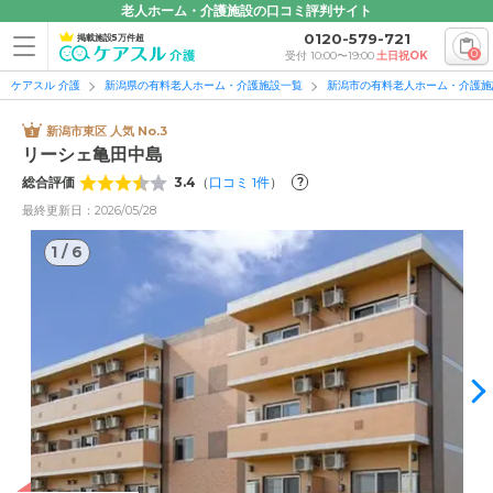
老人ホーム・介護施設の口コミ評判サイト
0120-579-721
掲載施設5万件超
0
受付 10:00〜19:00
土日祝OK
ケアスル 介護
新潟県の有料老人ホーム・介護施設一覧
新潟市の有料老人ホーム・介護施
新潟市東区 人気 No.3
リーシェ亀田中島
総合評価
3.4
（
口コミ
1
件
）
?
最終更新日：2026/05/28
1
/
6
1
/
6