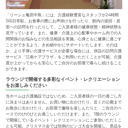
「リーシェ亀田中島」には、介護経験豊富なスタッフが24時間
365日常駐。お食事の際にお声掛けを行ったり、館内の巡回・居
室への訪問を行ったりして、ご入居者様の健康状態・精神状態を
見守っています。また、健康・介護上の心配事やホーム内での人
間関係のお悩みなどの生活相談を実施。心身ともに健康に過ごす
ことができるよう、きめ細やかにサポートいたします。そのほ
か、より手厚い介護サービスが必要な場合には、併設の訪問介護
サービス「江南ケアプラザ」をご利用いただくことが可能。介護
度が上がってからも安心してご自分のお部屋で暮らし続けること
ができます。
ラウンジで開催する多彩なイベント・レクリエーション
をお楽しみください
当ホームは介護施設ではないため、ご入居者様の一日の過ごし方
に決まりはありません。お買い物に出かけたり、近くの公園まで
お散歩に出かけたり、お部屋で趣味を楽しんだりと、ご自分のペ
ースでのびのびとお過ごしいただけます。また、1階のラウンジ
で開催しているイベント・レクリエーションにご参加いただくこ
とも可能。クリスマス会では恒例のビンゴ大会を開催し、景品を