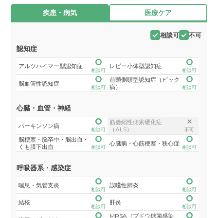
疾患・病気
医療ケア
相談可
不可
認知症
アルツハイマー型認知症
レビー小体型認知症
相談可
相談可
前頭側頭型認知症（ピック
脳血管性認知症
病）
相談可
相談可
心臓・血管・神経
筋萎縮性側索硬化症
パーキンソン病
（ALS）
相談可
不可
脳梗塞・脳卒中・脳出血・
心臓病・心筋梗塞・狭心症
くも膜下出血
相談可
相談可
呼吸器系・感染症
喘息・気管支炎
誤嚥性肺炎
相談可
相談可
結核
肝炎
相談可
相談可
MRSA（ブドウ球菌感染