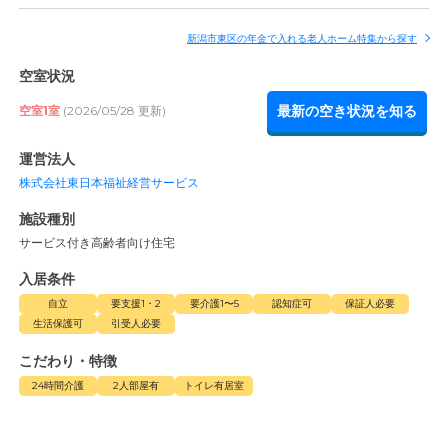
新潟市東区の年金で入れる老人ホーム特集から探す
空室状況
最新の空き状況を知る
空室1室
(2026/05/28 更新)
運営法人
株式会社東日本福祉経営サービス
施設種別
サービス付き高齢者向け住宅
入居条件
自立
要支援1・2
要介護1〜5
認知症可
保証人必要
生活保護可
引受人必要
こだわり・特徴
24時間介護
2人部屋有
トイレ有居室