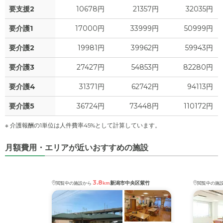
要支援2
10678円
21357円
32035円
要介護1
17000円
33999円
50999円
要介護2
19981円
39962円
59943円
要介護3
27427円
54853円
82280円
要介護4
31371円
62742円
94113円
要介護5
36724円
73448円
110172円
※ 介護報酬の1単位は人件費率45%として計算しています。
月額費用・エリアが近いおすすめの施設
3.8
新潟市中央区紫竹
閲覧中の施設から
km
閲覧中の施