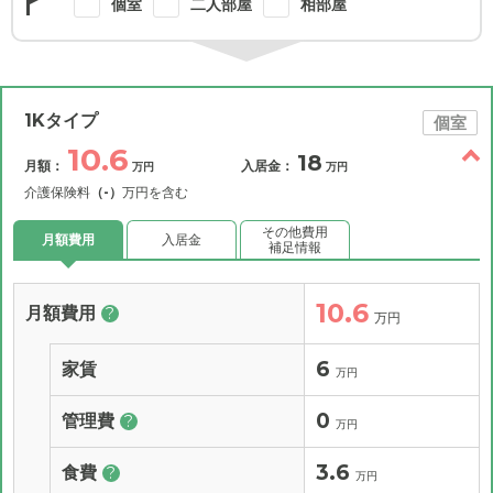
個室
二人部屋
相部屋
1Kタイプ
個室
10.6
18
月額：
入居金：
万円
万円
介護保険料
（-）
万円を含む
その他費用
月額費用
入居金
補足情報
10.6
月額費用
?
万円
6
家賃
万円
0
管理費
?
万円
3.6
食費
?
万円