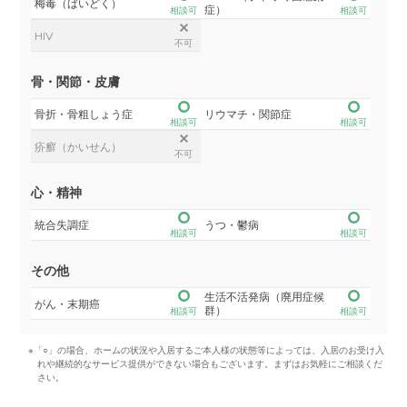
梅毒（ばいどく）
症）
相談可
相談可
HIV
不可
骨・関節・皮膚
骨折・骨粗しょう症
リウマチ・関節症
相談可
相談可
疥癬（かいせん）
不可
心・精神
統合失調症
うつ・鬱病
相談可
相談可
その他
生活不活発病（廃用症候
がん・末期癌
群）
相談可
相談可
※「○」の場合、ホームの状況や入居するご本人様の状態等によっては、入居のお受け入
れや継続的なサービス提供ができない場合もございます。まずはお気軽にご相談くだ
さい。