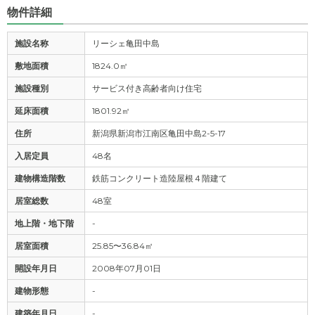
物件詳細
施設名称
リーシェ亀田中島
敷地面積
1824.0㎡
施設種別
サービス付き高齢者向け住宅
延床面積
1801.92㎡
住所
新潟県新潟市江南区亀田中島2-5-17
入居定員
48名
建物構造階数
鉄筋コンクリート造陸屋根４階建て
居室総数
48室
地上階・地下階
-
居室面積
25.85〜36.84㎡
開設年月日
2008年07月01日
建物形態
-
建築年月日
-