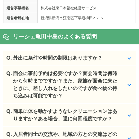
運営事業者名
株式会社東日本福祉経営サービス
運営者所在地
新潟県新潟市江南区下早通柳田2-2-17
リーシェ亀田中島のよくある質問
Q.
外出に条件や時間の制限はありますか？
Q.
特にありません。お食事が不要になる場合には事前
面会に事前予約は必要ですか？面会時間は何時
申告をお願いします。
から何時までですか？また、家族が面会に来た
ときに、差し入れをしたいのですが食べ物の持
(回答者: 施設担当者,回答日: 2024/04/09)
ち込みは可能ですか？
Q.
事前予約は不要です。基本的には9~18時となりま
簡単に体を動かすようなレクリエーションはあ
す。差し入れは可能ですが、食べ切れる量でお願い
りますか？ある場合、週に何回程度ですか？
します。
Q.
毎日体操がございます。
入居者同士の交流や、地域の方との交流はどの
(回答者: 施設担当者,回答日: 2024/04/09)