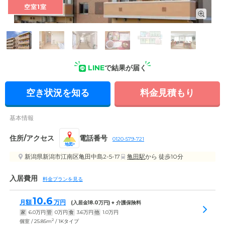
空室1室
外観: 明るい外壁があたたかさを感じさせる、マンションタイ
プのホーム。これまでと同じ雰囲気で暮らしていただけます。
LINE
で結果が届く
空き状況を知る
料金見積もり
基本情報
住所/アクセス
電話番号
0120-579-721
地図
新潟県新潟市江南区亀田中島2-5-17
亀田駅
から 徒歩10分
入居費用
料金プランを見る
10.6
月額
万円
(入居金
18.0
万円) + 介護保険料
家
6.0
万円
管
0
万円
食
3.6
万円
他
1.0
万円
2
個室 / 25.85m
/ 1Kタイプ