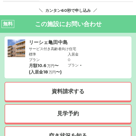
カンタン60秒で申し込み
この施設にお問い合わせ
無料
リーシェ亀田中島
サービス付き高齢者向け住宅
標準
入居金
プラン
0
-
月額
10.6
〜
プラン
万円
(入居金
18
〜)
万円
資料請求する
見学予約
空き状況を知る