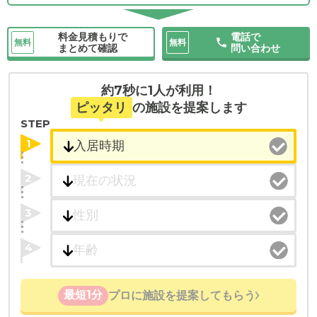
料金見積もりで
電話で
無料
無料
まとめて確認
問い合わせ
約7秒に1人が利用！
ピッタリ
の施設を提案します
STEP
1
2
3
4
最短1分
プロに施設を提案してもらう