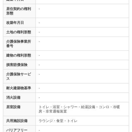
居住契約の権利
-
形態
改築年月日
-
土地の権利形態
-
介護保険事業所
-
番号
建物の権利形態
-
損害賠償保険
-
介護保険サービ
-
ス
耐火建築物基準
-
消火設備
-
居室設備
トイレ・浴室・シャワー・給湯設備・コンロ・冷暖
房・非常通報装置
共用施設設備
ラウンジ・食堂・トイレ
バリアフリー
-