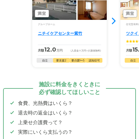
満室
満室
グループホーム
住宅型有料
ニチイケアセンター紫竹
ツクイ
12.0
15
月額
万円
月額
(入居金
11
万円
+介護保険料)
自立
要支援2
要介護1〜5
認知症可
自立
施設に料金をきくときに
必ず確認してほしいこと
食費、光熱費はいくら？
退去時の返金はいくら？
上乗せ介護費って？
実際にいくら支払うの？