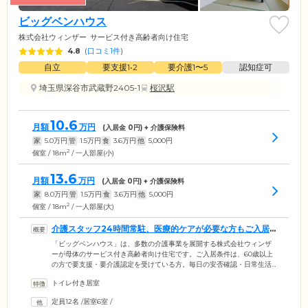
ビッグベンハウス
株式会社ウィンザー
サービス付き高齢者向け住宅
4.8
(
口コミ1件
)
自立
要支援1•2
要介護1〜5
認知症可
埼玉県深谷市武蔵野2405-1
桜沢駅
10.6
月額
万円
(入居金
0
円) + 介護保険料
家
5.0
万円
管
1.5
万円
食
3.6
万円
他
5,000
円
2
個室 / 18m
/ 一人部屋(小)
13.6
月額
万円
(入居金
0
円) + 介護保険料
家
8.0
万円
管
1.5
万円
食
3.6
万円
他
5,000
円
2
個室 / 18m
/ 一人部屋(大)
介護スタッフ24時間常駐、医療的ケアが必要な方もご入居
可能です
「ビッグベンハウス」は、多数の介護事業を展開する株式会社ウィンザ
ーが母体のサービス付き高齢者向け住宅です。ご入居条件は、60歳以上
の方で要支援・要介護認定を受けている方。毎日の安否確認・日常生活
相談・緊急時対応サービスをとおして、安全で快適な毎日をご提供しま
トイレ付き居室
す。介護スタッフは24時間365日常駐しており、夜間も巡回しています。
ご入居者様の健康管理のため、近隣にある医療機関と連携。内科医や歯
定員12名
/
居室6室
/
科医の往診を実施。必要に応じた診察や治療を受けられます。ストー