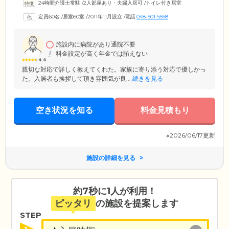
24時間介護士常駐
/
2人部屋あり・夫婦入居可
/
トイレ付き居室
のもりクリニック」が併設。かぜ、高血圧、高脂血症、糖尿病などの一
般診療はもちろん、定期的な健康診断や予防接種など、かかりつけ医と
定員60名
/
居室60室
/
2011年11月設立
/
電話
048-501-5558
して安心してお任せいただけます。さらに精神科もございますので、う
つ症状や不眠症、パニック障害などでお悩みの方も、気軽に受診、相談
できる安心感があります。
施設内に病院があり通院不要
料金設定が高く年金では賄えない
4.4
親切な対応で詳しく教えてくれた。家族に寄り添う対応で優しかっ
た。入居者も挨拶して頂き雰囲気が良...
続きを見る
空き状況を知る
料金見積もり
※2026/06/17更新
施設の詳細を見る
約7秒に1人が利用！
ピッタリ
の施設を提案します
STEP