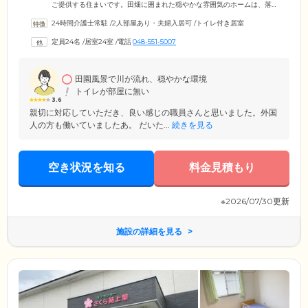
ご提供する住まいです。田畑に囲まれた穏やかな雰囲気のホームは、落
ち着いてのんびりと暮らしたい方に最適な環境。24時間常駐するスタッ
24時間介護士常駐
/
2人部屋あり・夫婦入居可
/
トイレ付き居室
フに見守られながら、ご自分のペースで過ごすことができます。ホーム
では、毎日のお世話のほかにご入居者様の趣味・教養・娯楽などの活動
定員24名
/
居室24室
/
電話
048-551-5007
をサポート。みなさまで楽しむことができる行事やレクリエーションを
積極的に企画・開催するなど、ご入居者様同士の交流がとりやすくなる
環境づくりに取り組んでいます。
田園風景で川が流れ、穏やかな環境
トイレが部屋に無い
3.6
親切に対応していただき、良い感じの職員さんと思いました。外国
人の方も働いていましたあ。 だいた...
続きを見る
空き状況を知る
料金見積もり
※2026/07/30更新
施設の詳細を見る