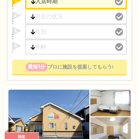
1
2
3
4
最短1分
プロに施設を提案してもらう
満室