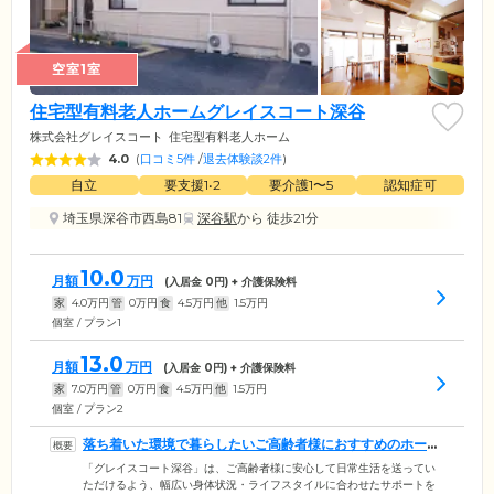
空室1室
住宅型有料老人ホームグレイスコート深谷
株式会社グレイスコート
住宅型有料老人ホーム
4.0
(
口コミ5件
/
退去体験談2件
)
自立
要支援1•2
要介護1〜5
認知症可
埼玉県深谷市西島81
深谷駅
から 徒歩21分
10.0
月額
万円
(入居金
0
円) + 介護保険料
家
4.0
万円
管
0
万円
食
4.5
万円
他
1.5
万円
個室 / プラン1
13.0
月額
万円
(入居金
0
円) + 介護保険料
家
7.0
万円
管
0
万円
食
4.5
万円
他
1.5
万円
個室 / プラン2
落ち着いた環境で暮らしたいご高齢者様におすすめのホーム
です
「グレイスコート深谷」は、ご高齢者様に安心して日常生活を送ってい
ただけるよう、幅広い身体状況・ライフスタイルに合わせたサポートを