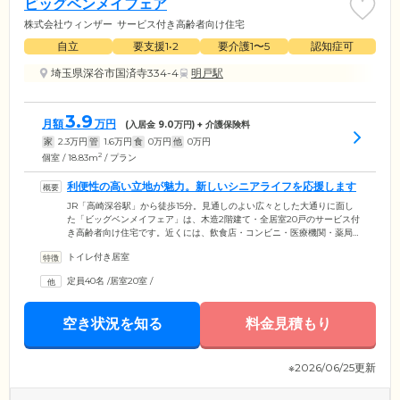
ビッグベンメイフェア
株式会社ウィンザー
サービス付き高齢者向け住宅
自立
要支援1•2
要介護1〜5
認知症可
埼玉県深谷市国済寺334-4
明戸駅
3.9
月額
万円
(入居金
9.0
万円) + 介護保険料
家
2.3
万円
管
1.6
万円
食
0
万円
他
0
万円
2
個室 / 18.83m
/ プラン
利便性の高い立地が魅力。新しいシニアライフを応援します
JR「高崎深谷駅」から徒歩15分。見通しのよい広々とした大通りに面し
た「ビッグベンメイフェア」は、木造2階建て・全居室20戸のサービス付
き高齢者向け住宅です。近くには、飲食店・コンビニ・医療機関・薬局
もあり、生活に大変便利な立地です。お部屋は個室となり、窓から明る
トイレ付き居室
い陽が差し込む広々とした空間です。エアコン・収納・トイレ・洗面を
標準装備。テーブル・いす・チェストなど、必要な家具をお持ち込みい
定員40名
/
居室20室
/
ただき、お好きな空間にしてお過ごしください。全居室には、緊急通報
装置を設置。「転倒した」「体調が悪い」「エアコンの調子が悪い」な
ど、お困りごとが発生した場合は、いつでもスタッフまでご連絡してい
空き状況を知る
料金見積もり
ただけます。
※2026/06/25更新