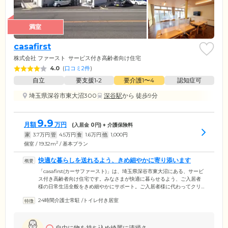
満室
casafirst
株式会社 ファースト
サービス付き高齢者向け住宅
4.0
(
口コミ2件
)
自立
要支援1•2
要介護1〜4
認知症可
埼玉県深谷市東大沼300
深谷駅
から 徒歩9分
9.9
月額
万円
(入居金
0
円) + 介護保険料
家
3.7
万円
管
4.5
万円
食
1.6
万円
他
1,000
円
2
個室 / 19.32m
/ 基本プラン
快適な暮らしを送れるよう、きめ細やかに寄り添います
「casafirst(カーサファースト)」は、埼玉県深谷市東大沼にある、サービ
ス付き高齢者向け住宅です。みなさまが快適に暮らせるよう、ご入居者
様の日常生活全般をきめ細やかにサポート。ご入居者様に代わってクリ
ーニングや宅配便の手配、来訪者の取り次ぎなどを行うフロントサービ
24時間介護士常駐
/
トイレ付き居室
スから、定期的な安否確認や緊急時のご対応まで幅広くお任せいただけ
ます。夜間巡回サービスも行っておりますので、安心してご就寝くださ
い。また、お薬の飲み忘れ防止チェックや現金管理なども、ご要望に応
じてお手伝いしています。暮らしのなかでのお困りごとは、何でもお気
自由に物を持ち込め綺麗に清掃さ...