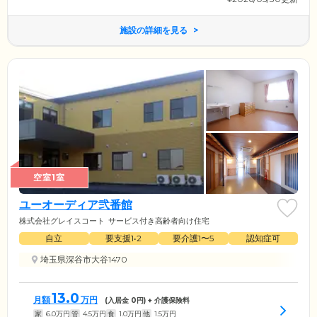
施設の詳細を見る
空室1室
ユーオーディア弐番館
株式会社グレイスコート
サービス付き高齢者向け住宅
自立
要支援1•2
要介護1〜5
認知症可
埼玉県深谷市大谷1470
13.0
月額
万円
(入居金
0
円) + 介護保険料
家
6.0
万円
管
4.5
万円
食
1.0
万円
他
1.5
万円