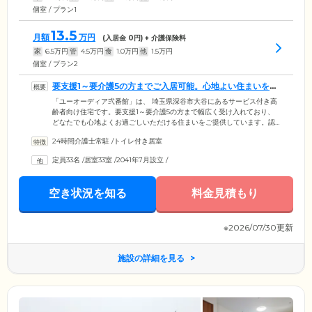
個室 / プラン1
13.5
月額
万円
(入居金
0
円) + 介護保険料
家
6.5
万円
管
4.5
万円
食
1.0
万円
他
1.5
万円
個室 / プラン2
要支援1～要介護5の方までご入居可能。心地よい住まいをご
提供しています
「ユーオーディア弐番館」は、 埼玉県深谷市大谷にあるサービス付き高
齢者向け住宅です。要支援1～要介護5の方まで幅広く受け入れており、
どなたでも心地よくお過ごしいただける住まいをご提供しています。認
知症のある方や生活保護受給中の方もご入居可能ですので、在宅介護に
24時間介護士常駐
/
トイレ付き居室
お悩みの方や現在の住まいに不安を抱えている方など、どなたでもお気
軽にお問い合わせください。33室ご用意したお部屋は全室個室であるこ
定員33名
/
居室33室
/
2041年7月設立
/
とはもちろん、居室内には照明器具・トイレ・タンス・洗面台・冷暖房
エアコンを完備しています。ご入居者様それぞれの日常を思いおもいに
お過ごしください。
空き状況を知る
料金見積もり
※2026/07/30更新
施設の詳細を見る