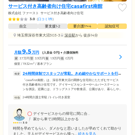
サービス付き高齢者向け住宅casafirst南館
株式会社 ファースト
サービス付き高齢者向け住宅
3.0
(
口コミ1件
)
自立
要支援1•2
要介護1〜4
認知症可
埼玉県深谷市東大沼303-3
深谷駅
から 徒歩14分
9.5
月額
万円
(入居金
0
円) + 介護保険料
家
3.7
万円
管
3.9
万円
食
1.9
万円
他
0
万円
2
個室 / 19.32m
/ 基本プラン
24時間体制でスタッフが常駐。きめ細やかなサポートを行
っています
「casafirst南館」は、深谷市東大沼の閑静な住宅街にたたずむサービス
付き高齢者向け住宅です。デイサービスセンターやヘルパーステーショ
ンを併設。近隣には、ドラッグストアや飲食店、公園があり、暮らしや
すい環境です。24時間365日体制でスタッフが常駐。フロントサービスを
24時間介護士常駐
/
トイレ付き居室
はじめ、安否確認や夜間の巡回、緊急時の対応など、ご入居者様に寄り
添いながら日常生活のサポートを行っています。また「吉沢病院」とい
った協力医療機関とも連携が取れており、突然具合が悪くなったときも
適切に対応しますので、ご安心ください。ご自宅で過ごすようにくつろ
デイサービスからの帰宅に間に合...
ぎながら信頼のサポートがある安心を、同時に実感していただける住ま
家から車で2時間以上かかる
いです。
3.0
時間を早めてもらい、ダメかなと思いましたが早めてくれて助かり
ました。主人がデイサービスから帰っ...
続きを見る