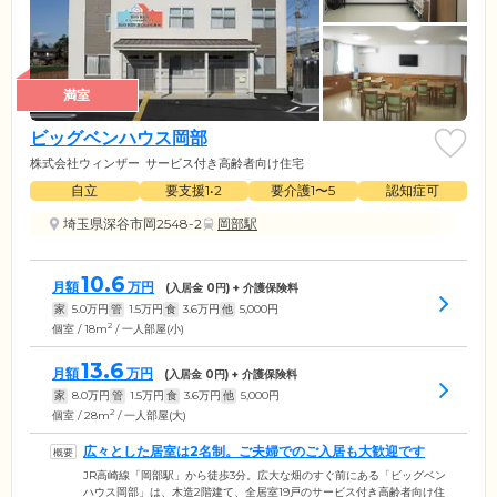
満室
ビッグベンハウス岡部
株式会社ウィンザー
サービス付き高齢者向け住宅
自立
要支援1•2
要介護1〜5
認知症可
埼玉県深谷市岡2548-2
岡部駅
10.6
月額
万円
(入居金
0
円) + 介護保険料
家
5.0
万円
管
1.5
万円
食
3.6
万円
他
5,000
円
2
個室 / 18m
/ 一人部屋(小)
13.6
月額
万円
(入居金
0
円) + 介護保険料
家
8.0
万円
管
1.5
万円
食
3.6
万円
他
5,000
円
2
個室 / 28m
/ 一人部屋(大)
広々とした居室は2名制。ご夫婦でのご入居も大歓迎です
JR高崎線「岡部駅」から徒歩3分。広大な畑のすぐ前にある「ビッグベン
ハウス岡部」は、木造2階建て、全居室19戸のサービス付き高齢者向け住