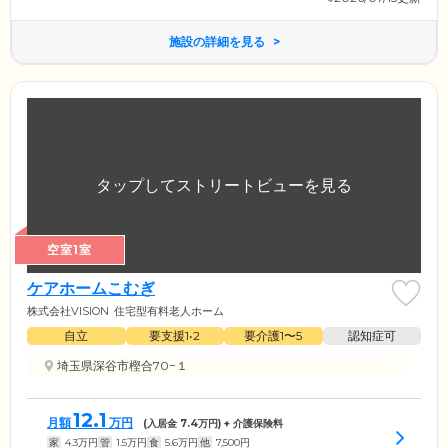
施設の詳細を見る
空室1室
ケアホームこむぎ
株式会社VISION
住宅型有料老人ホーム
自立
要支援1•2
要介護1〜5
認知症可
埼玉県深谷市樫合70−１
12.1
月額
万円
(入居金
7.4
万円) + 介護保険料
家
4.3
万円
管
1.5
万円
食
5.6
万円
他
7,500
円