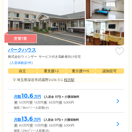
空室1室
パークハウス
株式会社ウィンザー
サービス付き高齢者向け住宅
(
入居体験談1件
)
自立
要支援1•2
要介護1〜5
認知症可
埼玉県深谷市武蔵野2416-3
桜沢駅
10.6
月額
万円
(入居金
0
円) + 介護保険料
家
5.0
万円
管
1.5
万円
食
3.6
万円
他
5,000
円
2
個室 / 18m
/ 一人部屋(小)
13.6
月額
万円
(入居金
0
円) + 介護保険料
家
8.0
万円
管
1.5
万円
食
3.6
万円
他
5,000
円
2
個室 / 29m
/ 一人部屋(大)