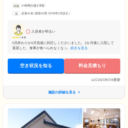
様にもご活用いただけるデイサービスを併設しています。健康管理につ
24時間介護士常駐
いては、近隣の総合病院、歯科医院と提携し、月に2回の訪問診療を実施
していますのでご安心ください。さらに当施設は費用面のご負担をでき
定員42名
/
居室42室
/
2016年2月設立
/
るだけ軽減するため、入居一時金0円、月額利用料も低額に抑えた価格設
定をご用意しています。生活保護を受給されている方もご入居が可能で
すので、ぜひご相談ください。
入居者が明るい
4.0
5月終わりか6月迅速に対応しくださいました。2か月後に入院して
退居した、食事が食べられなくなっ...
続きを見る
空き状況を知る
料金見積もり
※2026/08/06更新
施設の詳細を見る