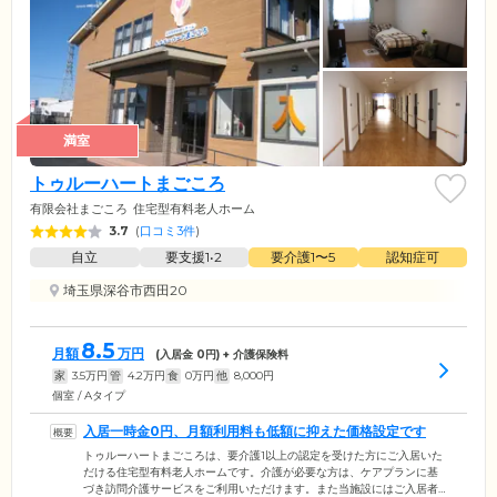
満室
トゥルーハートまごころ
有限会社まごころ
住宅型有料老人ホーム
3.7
(
口コミ3件
)
自立
要支援1•2
要介護1〜5
認知症可
埼玉県深谷市西田20
8.5
月額
万円
(入居金
0
円) + 介護保険料
家
3.5
万円
管
4.2
万円
食
0
万円
他
8,000
円
個室 / Aタイプ
入居一時金0円、月額利用料も低額に抑えた価格設定です
トゥルーハートまごころは、要介護1以上の認定を受けた方にご入居いた
だける住宅型有料老人ホームです。介護が必要な方は、ケアプランに基
づき訪問介護サービスをご利用いただけます。また当施設にはご入居者