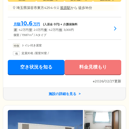
埼玉県深谷市東方4294-9
籠原駅
から 徒歩18分
10.6
月額
万円
(入居金
0
円) + 介護保険料
家
4.2
万円
管
2.0
万円
食
4.2
万円
他
3,000
円
2
個室 / 19.87m
/ Aタイプ
トイレ付き居室
定員30名
/
居室30室
/
空き状況を知る
料金見積もり
※2026/02/27更新
施設の詳細を見る