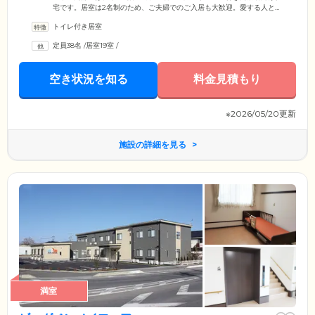
宅です。居室は2名制のため、ご夫婦でのご入居も大歓迎。愛する人と離
れることなく、新しいシニアライフを始められます。明るい陽が差し込
トイレ付き居室
む空間には、エアコン・収納・トイレ・洗面を標準装備。必要な家具を
お持ち込みいただき、お好きな空間にしてお過ごしください。基本サー
定員38名
/
居室19室
/
ビスは、安否確認、生活相談、お薬サポート、緊急時対応。オプション
サービスでは、通院介助、買い物代行、訪問理容、耳掃除、口腔ケアな
どをご提供。幅広い生活支援サービスで、ご入居者様の豊かな暮らしを
空き状況を知る
料金見積もり
応援します。
※2026/05/20更新
施設の詳細を見る
満室