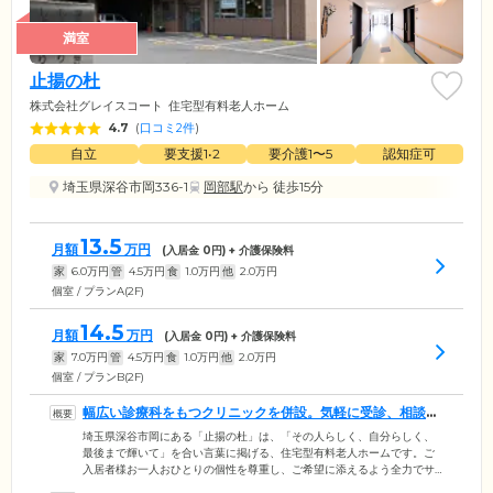
満室
止揚の杜
株式会社グレイスコート
住宅型有料老人ホーム
4.7
(
口コミ2件
)
自立
要支援1•2
要介護1〜5
認知症可
埼玉県深谷市岡336-1
岡部駅
から 徒歩15分
13.5
月額
万円
(入居金
0
円) + 介護保険料
家
6.0
万円
管
4.5
万円
食
1.0
万円
他
2.0
万円
個室 / プランA(2F)
14.5
月額
万円
(入居金
0
円) + 介護保険料
家
7.0
万円
管
4.5
万円
食
1.0
万円
他
2.0
万円
個室 / プランB(2F)
幅広い診療科をもつクリニックを併設。気軽に受診、相談で
きる環境です
埼玉県深谷市岡にある「止揚の杜」は、「その人らしく、自分らしく、
最後まで輝いて」を合い言葉に掲げる、住宅型有料老人ホームです。ご
入居者様お一人おひとりの個性を尊重し、ご希望に添えるよう全力でサ
ポート。敷地内には、内科・外科を中心に幅広い診療科を持つ「しよう