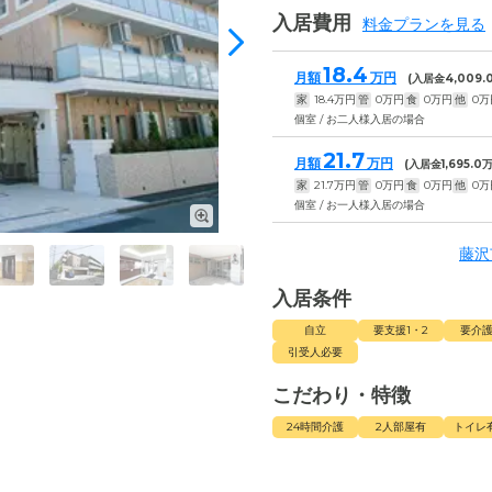
入居費用
料金プランを見る
18.4
月額
万円
(入居金
4,009.
家
18.4
万円
管
0
万円
食
0
万円
他
0
万
個室 / お二人様入居の場合
21.7
月額
万円
(入居金
1,695.0
万
家
21.7
万円
管
0
万円
食
0
万円
他
0
万
個室 / お一人様入居の場合
藤沢
入居条件
自立
要支援1・2
要介護
引受人必要
こだわり・特徴
24時間介護
2人部屋有
トイレ