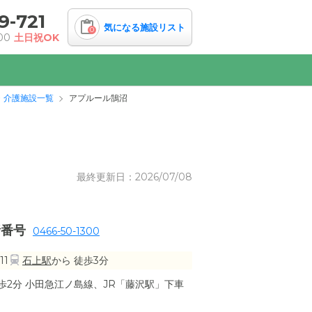
9-721
気になる施設リスト
0
00
土日祝OK
・介護施設一覧
アプルール鵠沼
最終更新日：2026/07/08
話番号
0466-50-1300
11
石上駅
から 徒歩3分
2分 小田急江ノ島線、JR「藤沢駅」下車