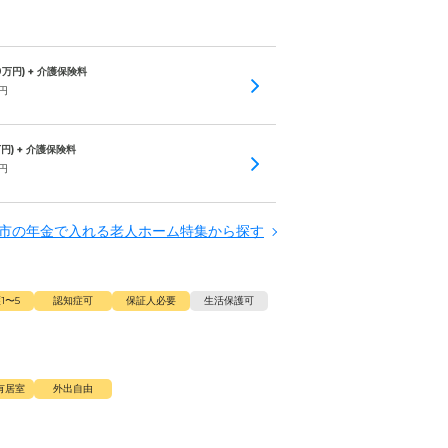
0
万円) + 介護保険料
円
円) + 介護保険料
円
市の年金で入れる老人ホーム特集から探す
1〜5
認知症可
保証人必要
生活保護可
有居室
外出自由