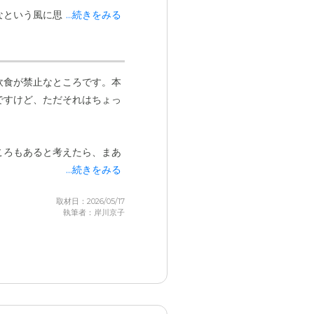
話してくれます。他にも、ピ
なという風に思っています。
...続きをみる
。
飲食が禁止なところです。本
ですけど、ただそれはちょっ
ころもあると考えたら、まあ
...続きをみる
取材日：2026/05/17
執筆者：岸川京子