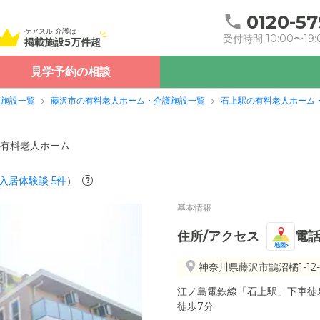
0120-57
ケアスル 介護は
受付時間 10:00〜19:
掲載施設5万件超
見学予約の相談
護施設一覧
藤沢市の有料老人ホーム・介護施設一覧
石上駅の有料老人ホーム
有料老人ホーム
入居体験談
5
件
）
?
基本情報
住所/アクセス
電
地図
神奈川県藤沢市鵠沼橘1-12-
江ノ島電鉄線「石上駅」下車徒歩
徒歩7分