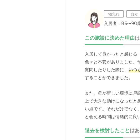
物忘れ
自立
入居者：86〜90歳
この施設に決めた理由
は
外観: 南
ホームで
入居して良かったと感じる
色々と不安がありました。
質問したりした際に、
いつ
することができました。
また、母が新しい環境に戸
上で大きな助けになったと
い点です。それだけでなく
と会える時間は情緒的に良
気が和やかになっているよ
退去を検討したこと
はあ
す。
利用者を飽きさせない