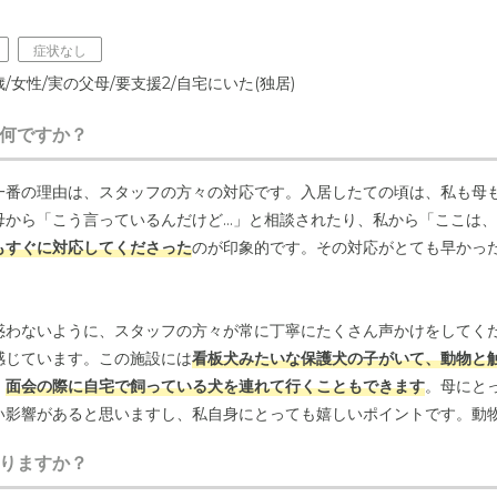
症状なし
/女性/実の父母/要支援2/自宅にいた(独居)
何ですか？
欧の避暑地「モナコ」と日本の海の避暑地「鵠沼」を融合した、
す。
一番の理由は、スタッフの方々の対応です。入居したての頃は、私も母
母から「こう言っているんだけど…」と相談されたり、私から「ここは
もすぐに対応してくださった
のが印象的です。その対応がとても早かっ
惑わないように、スタッフの方々が常に丁寧にたくさん声かけをしてく
感じています。この施設には
看板犬みたいな保護犬の子がいて、動物と
、
面会の際に自宅で飼っている犬を連れて行くこともできます
。母にと
い影響があると思いますし、私自身にとっても嬉しいポイントです。動
うに感じます。アクティビティが充実している点も、この施設を選んで
りますか？
ように色々なプログラムを用意
してくださっています。脳のトレーニン