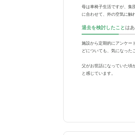
母は車椅子生活ですが、集
に合わせて、外の空気に触
厨房で作られている
そうで
退去を検討したこと
はあ
い」とよく言っていました
施設から定期的にアンケー
母も特に不満を言うことな
どについても、気になった
えるのは嬉しいポイントで
父がお世話になっていた頃
と感じています。