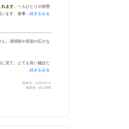
くれます
。一人ひとりの状態
思います。食事は
...続きをみる
施設の中の
から「ここの食事はおいし
せん。清掃面や居室の広さな
口に合うものを提供してもら
的に見て、とても良い施設だ
...続きをみる
取材日：2026/05/14
執筆者：谷口美咲