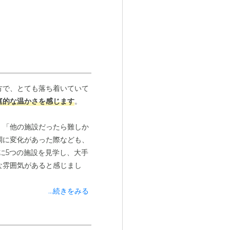
方で、とても落ち着いていて
庭的な温かさを感じます
。
、「他の施設だったら難しか
調に変化があった際なども、
に5つの施設を見学し、大手
な雰囲気があると感じまし
...続きをみる
ッフさんの距離感が近く、目
きな決め手になりました。こ
メイクやマニキュアを教えて