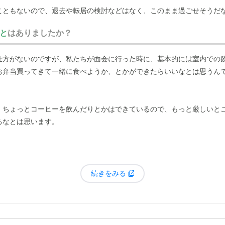
会に行くと「今日は漢字の書き取りをやった」「これを作った」と母が
こともないので、退去や転居の検討などはなく、このまま過ごせそうだ
歌う時間もあるそうで、日々の生活に良い刺激をもらっているようです
と
はありましたか？
仕方がないのですが、私たちが面会に行った時に、基本的には室内での
お弁当買ってきて一緒に食べようか、とかができたらいいなとは思うん
、ちょっとコーヒーを飲んだりとかはできているので、もっと厳しいと
るなとは思います。
続きをみる