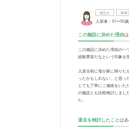
物忘れ
車椅
入居者：91〜95
この施設に決めた理由
は
この施設に決めた理由の一
経験豊富だなという印象を
入居当初に母が家に帰りた
ったかもしれない」と思っ
とても丁寧にご連絡をいた
の施設とも比較検討しまし
た。
大手施設にはもちろんその
退去を検討したこと
はあ
が届きやすい
この施設の規
ちらの施設には、様々な特