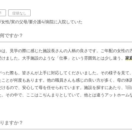
子
症状なし
歳/女性/実の父母/要介護4/病院に入院していた
何ですか？
つは、見学の際に感じた施設長さんの人柄の良さです。ご年配の女性の
受けました。大手施設のような「仕事」という雰囲気とは少し違う、
家
がった際も、皆さんが上手に対応してくださいました。その様子を見て
たことが何度もあります。他の職員さんも感じの良い方が多く、母の体
だけるので、安心して母を任せられています。施設を探すにあたり、1日
た。その中で、ここはこぢんまりとしていて、他とは違うアットホーム
良さがあると思いますが、私たちにとっては、
入居者一人ひとりとスタ
りますか？
模感が合っていたのだと思います。施設全体に流れる温かい空気が、大
技をお持ちのスタッフさんが多くいらっしゃる点も魅力です。例えば、