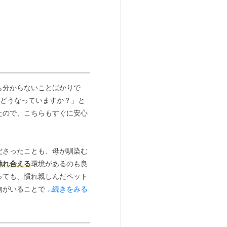
おしゃれな
受付・エントランス: 南欧のホテルのような雰
す。カウンターも設置しています。
も分からないことばかりで
、どうなっていますか？」と
たので、こちらもすぐに安心
ださったことも、母が馴染む
触れ合える
環境があるのも良
っても、慣れ親しんだペット
物がいることで、施設の雰囲
...続きをみる
良かったと思う理由の一つで
グが中心のようですが、その