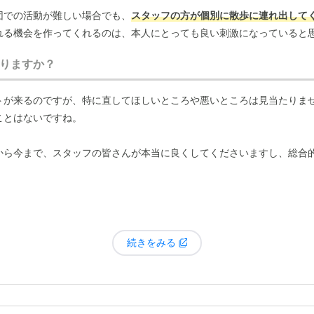
団での活動が難しい場合でも、
スタッフの方が個別に散歩に連れ出して
れる機会を作ってくれるのは、本人にとっても良い刺激になっていると
、温かいものをいただくことができます。先に入居していた父も、生前
りますか？
。
トが来るのですが、特に直してほしいところや悪いところは見当たりま
く、問題なく食事を摂れているようです。毎日食べるものだからこそ、
ことはないですね。
す。
から今まで、スタッフの皆さんが本当に良くしてくださいますし、総合
続きをみる