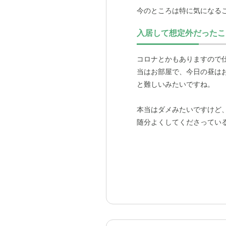
内容も毎回違うようで、面
今のところは特に気になる
アノの伴奏でみんなで歌を
入居して想定外だったこ
コロナとかもありますので
当はお部屋で、今日の昼は
と難しいみたいですね。
本当はダメみたいですけど
随分よくしてくださってい