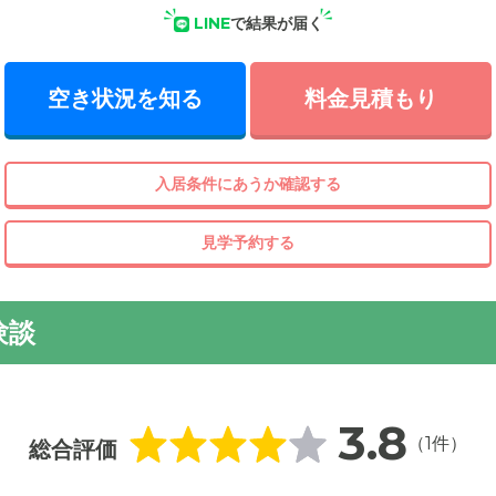
LINE
で結果が届く
空き状況を知る
料金見積もり
入居条件にあうか確認する
見学予約する
験談
3.8
（1件）
総合評価