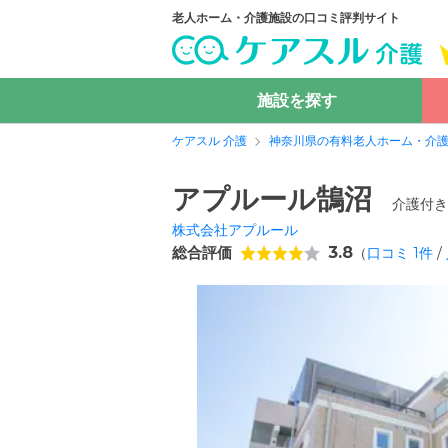
老人ホーム・介護施設の口コミ評判サイト
施設を探す
ケアスル 介護
神奈川県の有料老人ホーム・介
アプルール鵠沼
介護付き
株式会社アプルール
総合評価
3.8
（
口コミ
1
件
/