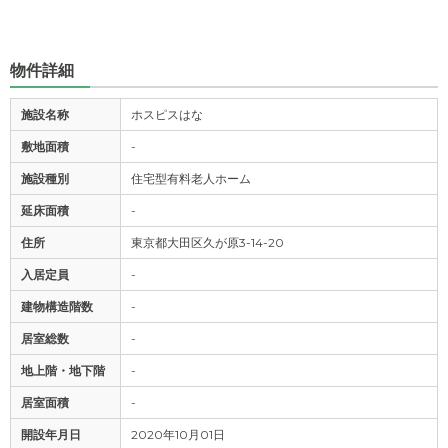
物件詳細
施設名称
ホスピスはな
敷地面積
-
施設種別
住宅型有料老人ホーム
延床面積
-
住所
東京都大田区久が原3-14-20
入居定員
-
建物構造階数
-
居室総数
-
地上階・地下階
-
居室面積
-
開設年月日
2020年10月01日