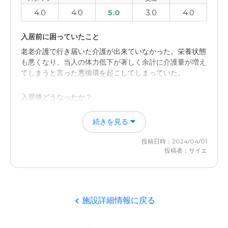
4.0
4.0
5.0
3.0
4.0
入居前に困っていたこと
老老介護で行き届いた介護が出来ていなかった。栄養状態
も悪くなり、当人の体力低下が著しく余計に介護量が増え
てしまうと言った悪循環を起こしてしまっていた。
入居後どうなったか？
主介護者の妻の負担がなくなり、当人もきちんとした食事
続きを見る
を摂ることができる様になったので徐々に元気になってい
る。体力も戻りつつある。
投稿日時：2024/04/01
投稿者：サイエ
ホスピスはなの評価
隣室との仕切りが可動式のため隙間から光が漏れたり、
声・音が漏れるので気になることがある。
施設詳細情報に戻る
職員・スタッフ・他入居者の雰囲気について
スタッフは皆さん優しくて対応してくれているが、まだ入