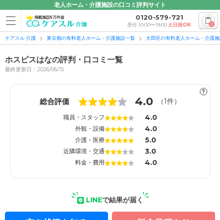
老人ホーム・介護施設の口コミ評判サイト
0120-579-721
掲載施設5万件超
0
受付 10:00〜19:00
土日祝OK
ケアスル 介護
東京都の有料老人ホーム・介護施設一覧
大田区の有料老人ホーム・介護施
ホスピスはなの評判・口コミ一覧
最終更新日：2026/06/15
?
1
1
4.0
総合評価
（
1
件）
4.0
職員・スタッフ
4.0
外観・設備
5.0
介護・医療
3.0
近隣環境・交通
4.0
料金・費用
LINE
で結果が届く