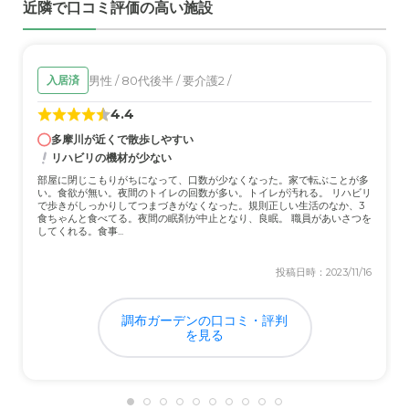
近隣で口コミ評価の高い施設
居して日が浅いので他の入居者さんとまだまだ交流出来て
いない
外観・内装・居室・設備について
男性 / 80代後半 / 要介護2 /
入居済
寝具類やテレビなど貸してもらえるので助かっている。大
4.4
きな収納棚はあるが位置が高く使い辛い
多摩川が近くで散歩しやすい
リハビリの機材が少ない
介護医療サービスについて
部屋に閉じこもりがちになって、口数が少なくなった。家で転ぶことが多
元々診てもらっていた訪問医がそのまま行ってくれるので
い。食欲が無い。夜間のトイレの回数が多い。トイレが汚れる。 リハビリ
心配ない。介護は入居生活を見てもらえるだけで満足して
で歩きがしっかりしてつまづきがなくなった。規則正しい生活のなか、3
食ちゃんと食べてる。夜間の眠剤が中止となり、良眠。 職員があいさつを
いる。
してくれる。食事...
近隣環境や交通アクセスについて
投稿日時：2023/11/16
最寄り駅から少し歩くし、丁度良い場所にバス停留所がな
いので年寄りが面会に行くには少し不便
調布ガーデンの口コミ・評判
を見る
料金費用について
年金支給範囲内で賄えるので良いが冬場は暖房費が上乗せ
されるので加算はきつい感じがする