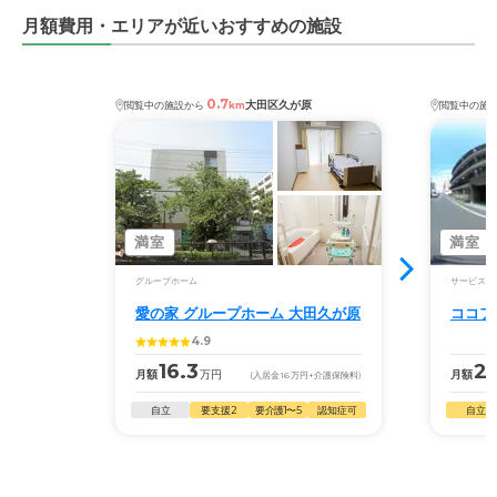
月額費用・エリアが近いおすすめの施設
0.7
大田区久が原
閲覧中の施設から
km
閲覧中の施
満室
満室
グループホーム
サービス付
愛の家 グループホーム 大田久が原
ココフ
4.9
16.3
2
月額
万円
月額
(入居金
16
万円
+介護保険料)
自立
要支援2
要介護1〜5
認知症可
自立