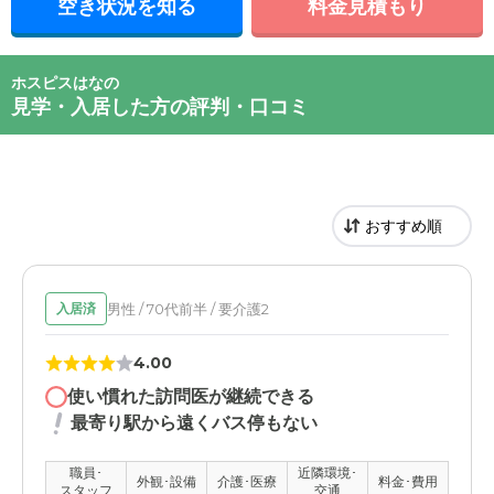
空き状況を知る
料金見積もり
ホスピスはなの
見学・入居した方の評判・口コミ
男性 / 70代前半 / 要介護2
入居済
4.00
使い慣れた訪問医が継続できる
最寄り駅から遠くバス停もない
職員･
近隣環境･
外観･設備
介護･医療
料金･費用
スタッフ
交通