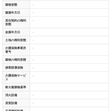
建物形態
-
建築年月日
-
居住契約の権利
-
形態
改築年月日
-
土地の権利形態
-
介護保険事業所
-
番号
建物の権利形態
-
損害賠償保険
-
介護保険サービ
-
ス
耐火建築物基準
消火設備
-
居室設備
-
共用施設設備
-