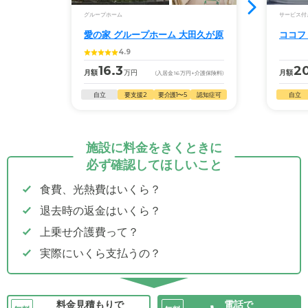
グループホーム
サービス付
愛の家 グループホーム 大田久が原
ココフ
4.9
16.3
2
月額
万円
月額
(入居金
16
万円
+介護保険料)
自立
要支援2
要介護1〜5
認知症可
自立
施設に料金をきくときに
必ず確認してほしいこと
食費、光熱費はいくら？
退去時の返金はいくら？
上乗せ介護費って？
実際にいくら支払うの？
料金見積もりで
電話で