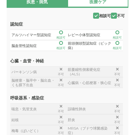
疾患・病気
医療ケア
相談可
不可
認知症
アルツハイマー型認知症
レビー小体型認知症
相談可
相談可
前頭側頭型認知症（ピック
脳血管性認知症
病）
相談可
相談可
心臓・血管・神経
筋萎縮性側索硬化症
パーキンソン病
（ALS）
不可
不可
脳梗塞・脳卒中・脳出血・
心臓病・心筋梗塞・狭心症
くも膜下出血
不可
不可
呼吸器系・感染症
喘息・気管支炎
誤嚥性肺炎
不可
不可
結核
肝炎
不可
不可
MRSA（ブドウ球菌感染
梅毒（ばいどく）
症）
不可
不可