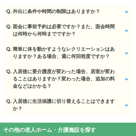
Q.
外出に条件や時間の制限はありますか？
Q.
特にございません。外泊も可能です。
面会に事前予約は必要ですか？また、面会時間
は何時から何時までですか？
(回答者: 施設担当者,回答日: 2024/03/01)
Q.
事前連絡をして頂くとスムーズです。なるべく短時
簡単に体を動かすようなレクリエーションはあ
間で。
りますか？ある場合、週に何回程度ですか？
(回答者: 施設担当者,回答日: 2024/03/01)
Q.
特にございません。
入居後に要介護度が変わった場合、居室が変わ
ることはありますか？変わった場合、追加の料
(回答者: 施設担当者,回答日: 2024/03/01)
金などはかかる？
Q.
お身体の状態によってはご退去となります。
入居後に生活保護に切り替えることはできます
か？
(回答者: 施設担当者,回答日: 2024/03/01)
相談可能です。
その他の老人ホーム・介護施設を探す