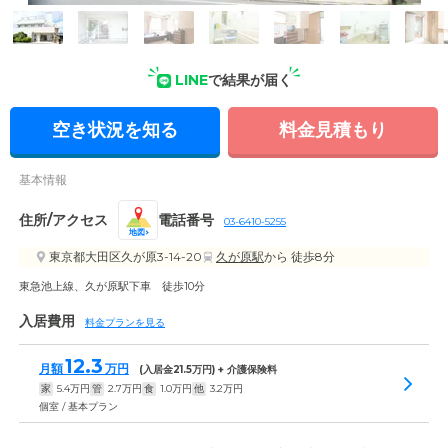
外観: ホワイトを基調とした、清潔感あふれる住まいです。
LINE
で結果が届く
空き状況を知る
料金見積もり
基本情報
住所/アクセス
電話番号
03-6410-5255
地図
東京都大田区久が原3-14-20
久が原駅
から 徒歩8分
東急池上線、久が原駅下車 徒歩10分
入居費用
料金プランを見る
12.3
月額
万円
(入居金
21.5
万円) + 介護保険料
家
5.4
万円
管
2.7
万円
食
1.0
万円
他
3.2
万円
個室 / 基本プラン