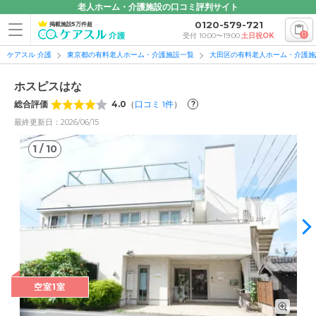
老人ホーム・介護施設の口コミ評判サイト
0120-579-721
掲載施設5万件超
0
受付 10:00〜19:00
土日祝OK
ケアスル 介護
東京都の有料老人ホーム・介護施設一覧
大田区の有料老人ホーム・介護施
ホスピスはな
総合評価
4.0
（
口コミ
1
件
）
?
最終更新日：2026/06/15
1
/
10
1
/
10
空室1室