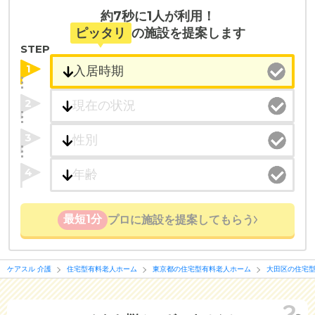
約7秒に1人が利用！
ピッタリ
の施設を提案します
STEP
1
2
3
4
最短1分
プロに施設を提案してもらう
ケアスル 介護
住宅型有料老人ホーム
東京都の住宅型有料老人ホーム
大田区の住宅