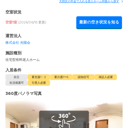
大田区の年金で入れる老人ホーム特集から探す
空室状況
最新の空き状況を知る
空室1室
(2026/06/15 更新)
運営法人
株式会社 光陽会
施設種別
住宅型有料老人ホーム
入居条件
自立
要支援1・2
要介護1〜5
認知症可
保証人必要
生活保護可
引受人必要
360度パノラマ写真