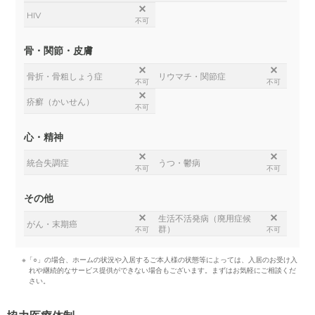
HIV
不可
骨・関節・皮膚
骨折・骨粗しょう症
リウマチ・関節症
不可
不可
疥癬（かいせん）
不可
心・精神
統合失調症
うつ・鬱病
不可
不可
その他
生活不活発病（廃用症候
がん・末期癌
群）
不可
不可
※「○」の場合、ホームの状況や入居するご本人様の状態等によっては、入居のお受け入
れや継続的なサービス提供ができない場合もございます。まずはお気軽にご相談くだ
さい。