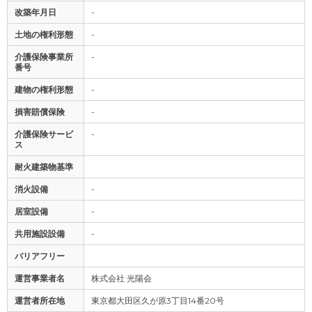
改築年月日
-
土地の権利形態
-
介護保険事業所
-
番号
建物の権利形態
-
損害賠償保険
-
介護保険サービ
-
ス
耐火建築物基準
消火設備
-
居室設備
-
共用施設設備
-
バリアフリー
運営事業者名
株式会社 光陽会
運営者所在地
東京都大田区久が原3丁目14番20号