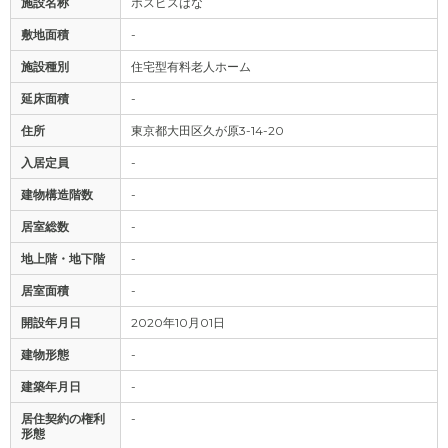
施設名称
ホスピスはな
敷地面積
-
施設種別
住宅型有料老人ホーム
延床面積
-
住所
東京都大田区久が原3-14-20
入居定員
-
建物構造階数
-
居室総数
-
地上階・地下階
-
居室面積
-
開設年月日
2020年10月01日
建物形態
-
建築年月日
-
居住契約の権利
-
形態