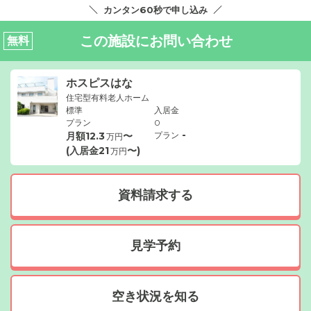
カンタン60秒で申し込み
この施設にお問い合わせ
無料
ホスピスはな
住宅型有料老人ホーム
標準
入居金
プラン
0
-
月額
12.3
〜
プラン
万円
(入居金
21
〜)
万円
資料請求する
見学予約
空き状況を知る