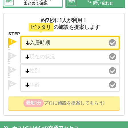
無料
無料
まとめて確認
問い合わせ
約7秒に1人が利用！
ピッタリ
の施設を提案します
STEP
1
2
3
4
最短1分
プロに施設を提案してもらう