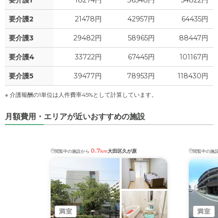
要介護1
18274円
36548円
54822円
要介護2
21478円
42957円
64435円
要介護3
29482円
58965円
88447円
要介護4
33722円
67445円
101167円
要介護5
39477円
78953円
118430円
※ 介護報酬の1単位は人件費率45%として計算しています。
月額費用・エリアが近いおすすめの施設
0.7
大田区久が原
閲覧中の施設から
km
閲覧中の施
満室
満室