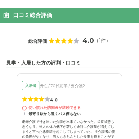
口コミ総合評価
4.0
（1件）
総合評価
見学・入居した方の評判・口コミ
男性 / 70代前半 / 要介護2
入居済
4.0
使い慣れた訪問医が継続できる
最寄り駅から遠くバス停もない
老老介護で行き届いた介護が出来ていなかった。栄養状態も
悪くなり、当人の体力低下が著しく余計に介護量が増えてし
まうと言った悪循環を起こしてしまっていた。 主介護者の妻
の負担がなくなり、当人もきちんとした食事を摂ることがで