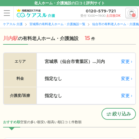
老人ホーム・介護施設の口コミ評判サイト
0120-579-721
掲載施設5万件超
0
受付 10:00〜19:00
土日祝OK
ケアスル 介護
宮城県の有料老人ホーム・介護施設一覧
仙台市の有料老人ホーム・介護施
15
川内駅
の
有料老人ホーム・介護施設
件
変更
宮城県（仙台市青葉区）...
川内
エリア
指定なし
変更
料金
指定なし
変更
介護度/医療
絞り込み
おすすめ順
空室の多い順
安い順
高い順
口コミ件数順