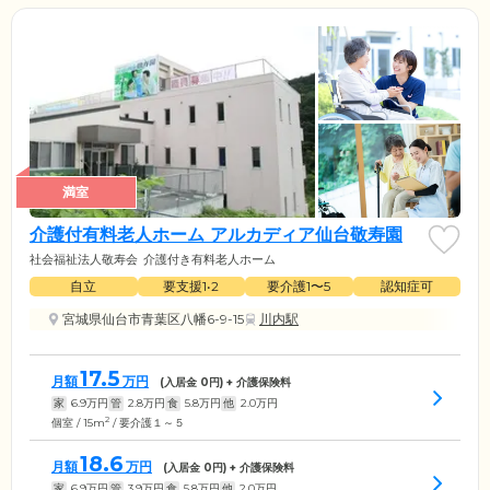
満室
介護付有料老人ホーム アルカディア仙台敬寿園
社会福祉法人敬寿会
介護付き有料老人ホーム
自立
要支援1•2
要介護1〜5
認知症可
宮城県仙台市青葉区八幡6-9-15
川内駅
17.5
月額
万円
(入居金
0
円) + 介護保険料
家
6.9
万円
管
2.8
万円
食
5.8
万円
他
2.0
万円
2
個室 / 15m
/ 要介護１～５
18.6
月額
万円
(入居金
0
円) + 介護保険料
家
6.9
万円
管
3.9
万円
食
5.8
万円
他
2.0
万円