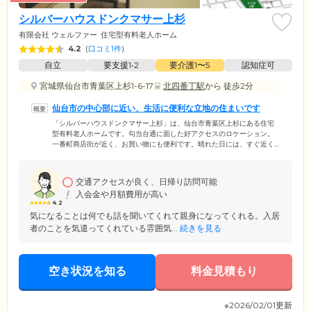
シルバーハウスドンクマサー上杉
有限会社 ウェルファー
住宅型有料老人ホーム
4.2
(
口コミ1件
)
自立
要支援1•2
要介護1〜5
認知症可
宮城県仙台市青葉区上杉1-6-17
北四番丁駅
から 徒歩2分
仙台市の中心部に近い、生活に便利な立地の住まいです
「シルバーハウスドンクマサー上杉」は、仙台市青葉区上杉にある住宅
型有料老人ホームです。勾当台通に面した好アクセスのロケーション。
一番町商店街が近く、お買い物にも便利です。晴れた日には、すぐ近く
の勾当台公園でお散歩を楽しめます。ご入居いただけるのは、要支援・
要介護の認定を受けたご高齢の方。必要な介護サービスを受けながら、
思いおもいに生活を送っていただけます。ご入居のみなさまがお住まい
交通アクセスが良く、日帰り訪問可能
になる居室は、ふたつのタイプをご用意いたしました。個室では、プラ
入会金や月額費用が高い
イバシーの保たれた空間での生活が可能です。ふたり部屋もありますの
4.2
で、ご夫婦やごきょうだいでのご入居をお考え中の方もお気軽にご相談
気になることは何でも話を聞いてくれて親身になってくれる。入居
ください。
者のことを気遣ってくれている雰囲気...
続きを見る
空き状況を知る
料金見積もり
※2026/02/01更新