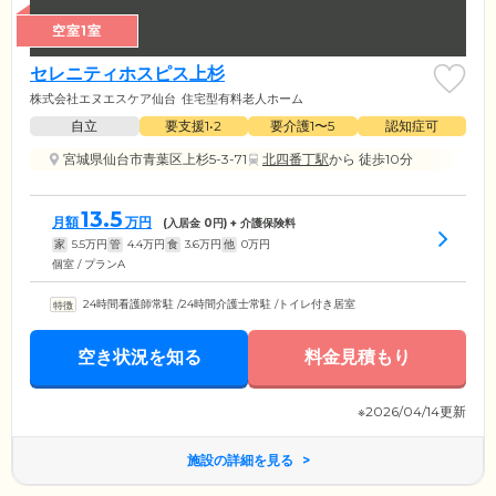
空室1室
セレニティホスピス上杉
株式会社エヌエスケア仙台
住宅型有料老人ホーム
自立
要支援1•2
要介護1〜5
認知症可
宮城県仙台市青葉区上杉5-3-71
北四番丁駅
から 徒歩10分
13.5
月額
万円
(入居金
0
円) + 介護保険料
家
5.5
万円
管
4.4
万円
食
3.6
万円
他
0
万円
個室 / プランA
24時間看護師常駐
/
24時間介護士常駐
/
トイレ付き居室
空き状況を知る
料金見積もり
※2026/04/14更新
施設の詳細を見る