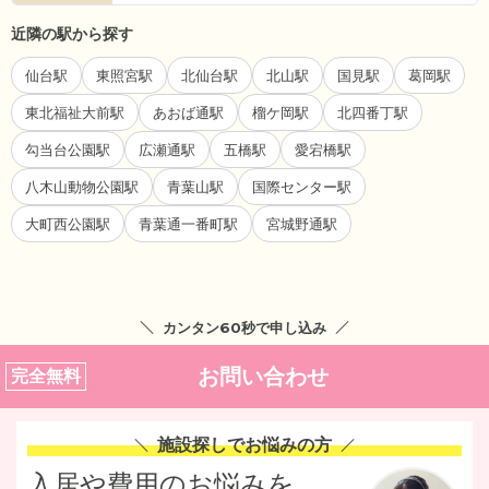
近隣の駅から探す
仙台駅
東照宮駅
北仙台駅
北山駅
国見駅
葛岡駅
東北福祉大前駅
あおば通駅
榴ケ岡駅
北四番丁駅
勾当台公園駅
広瀬通駅
五橋駅
愛宕橋駅
八木山動物公園駅
青葉山駅
国際センター駅
大町西公園駅
青葉通一番町駅
宮城野通駅
カンタン60秒で申し込み
お問い合わせ
完全無料
施設探しでお悩みの方
入居や費用のお悩みを