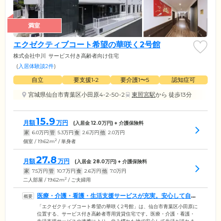
満室
エクゼクティブコート希望の華咲く2号館
株式会社中川
サービス付き高齢者向け住宅
(
入居体験談2件
)
自立
要支援1•2
要介護1〜5
認知症可
宮城県仙台市青葉区小田原4-2-50-2
東照宮駅
から 徒歩13分
15.9
月額
万円
(入居金
12.0
万円) + 介護保険料
家
6.0
万円
管
5.3
万円
食
2.6
万円
他
2.0
万円
2
個室 / 19.62m
/ 単身者
27.8
月額
万円
(入居金
28.0
万円) + 介護保険料
家
7.5
万円
管
10.7
万円
食
2.6
万円
他
7.0
万円
2
二人部屋 / 19.62m
/ ご夫婦用
医療・介護・看護・生活支援サービスが充実。安心して自由
な生活が送れます
「エクゼクティブコート希望の華咲く2号館」は、仙台市青葉区小田原に
位置する、サービス付き高齢者専用賃貸住宅です。医療・介護・看護・