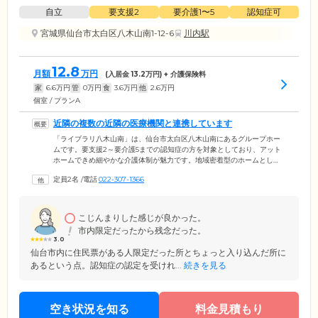
自立
要支援2
要介護1〜5
認知症可
宮城県仙台市太白区八木山南1-12-6
川内駅
12.8
月額
万円
(入居金
13.2
万円) + 介護保険料
家
6.6
万円
管
0
万円
食
3.6
万円
他
2.6
万円
個室 / プランA
近隣の複数の近隣の医療機関と連携しています
「ライブラリ八木山南」は、仙台市太白区八木山南にあるグループホー
ムです。要支援2～要介護5までの認知症の方を対象としており、アット
ホームできめ細やかな介護体制が魅力です。地域密着型のホームとし
て、入居条件は仙台市内に住民票がある方に限定しています。当ホーム
定員2名
/
電話
022-307-1366
では、認知症症状に対する適切なケアを行えるよう、近隣の医療機関
「富沢ホームケアクリニック」「八木山南歯科」「中嶋病院」「仙台赤
十字病院」と連携し、ご入居のみなさまの健康管理を実施。訪問診療や
訪問歯科、看護師の訪問を受けながらお過ごしいただけます。
こじんまりした感じが良かった。
市内限定だったから残念だった。
3.0
仙台市内に住民票がある人限定だった所とちょっと入り込んだ所に
あるという点。認知症の認定を受けれ...
続きを見る
空き状況を知る
料金見積もり