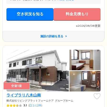
空き状況を知る
料金見積もり
※2026/08/08更新
施設の詳細を見る
空室1室
ライブラリ八木山南
株式会社リビングプラットフォームケア
グループホーム
3.1
(
口コミ2件
)