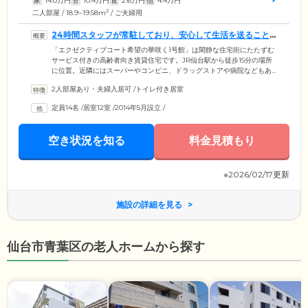
家
14.0
万円
管
10.4
万円
食
2.6
万円
他
4.4
万円
2
二人部屋 / 18.9~19.58m
/ ご夫婦用
24時間スタッフが常駐しており、安心して生活を送ること
ができます
「エクゼクティブコート希望の華咲く1号館」は閑静な住宅街にたたずむ
サービス付きの高齢者向き賃貸住宅です。JR仙台駅から徒歩15分の場所
に位置。近隣にはスーパーやコンビニ、ドラッグストアや病院などもあ
り、暮らしやすい環境が整っています。認知症対応型のデイサービスが
2人部屋あり・夫婦入居可
/
トイレ付き居室
併設されており、リハビリテーションや入浴、お食事や学習療法でご利
用いただくことも可能です。また、スタッフが24時間常駐しており、夜
定員14名
/
居室12室
/
2014年5月設立
/
間や緊急時も迅速に対応いたしますので、ご安心ください。ご自宅にい
るようなくつろぎと、サポートがある安心を、同時に実感していただけ
る住まいです。
空き状況を知る
料金見積もり
※2026/02/17更新
施設の詳細を見る
仙台市青葉区の老人ホームから探す