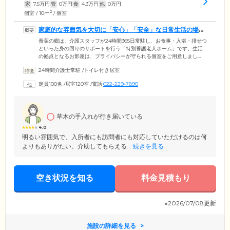
家
7.5
万円
管
0
万円
食
4.3
万円
他
0
万円
2
個室 / 10m
/ 個室
家庭的な雰囲気を大切に「安心」「安全」な日常生活の場を
ご提供します
青葉の郷は、介護スタッフが24時間365日常駐し、お食事・入浴・排せつ
といった身の回りのサポートを行う「特別養護老人ホーム」です。生活
の拠点となるお部屋は、プライバシーが守られる個室をご用意しまし
た。お部屋にはエアコンや鏡付きの洗面台を備えており、慣れ親しんだ
24時間介護士常駐
/
トイレ付き居室
我が家のように快適にお過ごしいただけます。お食事は、おいしさはも
ちろん、健康面に配慮したメニューを朝昼夕の1日3食ご提供。ほかのご
定員100名
/
居室120室
/
電話
022-229-7890
入居者様とのおしゃべりに花を咲かせながら、和気あいあいとした時間
をお過ごしください。当ホームでは、確かな技術と愛のあるケアをつう
じて、家庭の延長としての「安心」「安全」な日常生活の場をご提供し
ます。
草木の手入れが行き届いている
4.0
明るい雰囲気で、入所者にも訪問者にも対応していただけるのは何
よりもありがたい。介助してもらえる...
続きを見る
空き状況を知る
料金見積もり
※2026/07/08更新
施設の詳細を見る