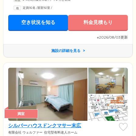
定員92名
/
居室92室
/
空き状況を知る
料金見積もり
※2026/08/03更新
施設の詳細を見る
満室
シルバーハウスドンクマサー末広
有限会社 ウェルファー
住宅型有料老人ホーム