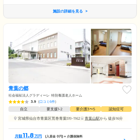
施設の詳細を見る
青葉の郷
社会福祉法人グラディーレ
特別養護老人ホーム
3.9
(
口コミ6件
)
自立
要支援1•2
要介護3〜5
認知症可
宮城県仙台市青葉区荒巻青葉519-1162
青葉山駅
から 徒歩16分
11.8
月額
万円
(入居金
0
円) + 介護保険料