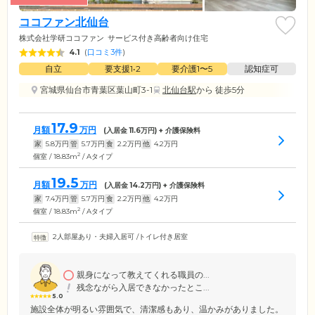
ココファン北仙台
株式会社学研ココファン
サービス付き高齢者向け住宅
4.1
(
口コミ3件
)
自立
要支援1•2
要介護1〜5
認知症可
宮城県仙台市青葉区葉山町3-1
北仙台駅
から 徒歩5分
17.9
月額
万円
(入居金
11.6
万円) + 介護保険料
家
5.8
万円
管
5.7
万円
食
2.2
万円
他
4.2
万円
2
個室 / 18.83m
/ Aタイプ
19.5
月額
万円
(入居金
14.2
万円) + 介護保険料
家
7.4
万円
管
5.7
万円
食
2.2
万円
他
4.2
万円
2
個室 / 18.83m
/ Aタイプ
2人部屋あり・夫婦入居可
/
トイレ付き居室
親身になって教えてくれる職員の...
残念ながら入居できなかったとこ...
5.0
施設全体が明るい雰囲気で、清潔感もあり、温かみがありました。