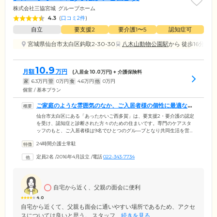
株式会社三協宮城
グループホーム
4.3
(
口コミ2件
)
自立
要支援2
要介護1〜5
認知症可
宮城県仙台市太白区鈎取2-30-30
八木山動物公園駅
から 徒歩16分
10.9
月額
万円
(入居金
10.0
万円) + 介護保険料
家
6.3
万円
管
0
万円
食
4.6
万円
他
0
万円
個室 / 基本プラン
ご家庭のような雰囲気のなか、ご入居者様の個性に最適なケ
アをお届けします
仙台市太白区にある「あったかいご西多賀」は、要支援2・要介護の認定
を受け、認知症と診断された方々のための住まいです。専門のケアスタ
ッフのもと、ご入居者様は9名でひとつのグル―プとなり共同生活を営ん
でいます。スタッフはご入居者様それぞれの個性や「できること」を把
24時間介護士常駐
握し、お食事の支度や洗濯、掃除などから、お一人おひとりが得意とす
る家事を役割分担。暮らしのなかで身の回りのことをこなしながら、身
定員2名
/
2016年4月設立
/
電話
022-343-7734
体機能を活用していくことにより、認知症の進行の抑制を図っていま
す。スタッフ一同、ご入居者様が「ゆっくり、楽しく、笑顔」で暮らせ
るように、真心をこめたサポートをご提供します。
自宅から近く、父親の面会に便利
4.0
自宅から近くて、父親も面会に通いやすい場所であるため、アクセ
スについては良いと思う。 スタッフ...
続きを見る