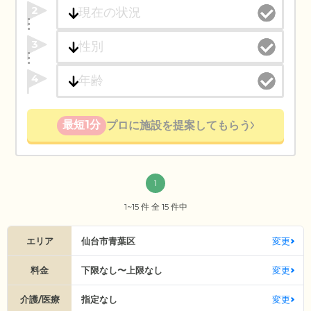
2
3
4
最短1分
プロに施設を提案してもらう
1
1~15 件 全 15 件中
エリア
仙台市青葉区
変更
料金
下限なし〜上限なし
変更
介護/医療
指定なし
変更