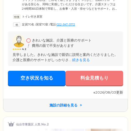
がある安心を、同時に実感していただける住まいです。介護スタッフは
24時間365日体制で常駐し、お食事・入浴・排せつなどをサポート。お部
屋は、おひとりでくつろげる個室となっています。各お部屋にはトイレ
トイレ付き居室
を備えているため、周囲を気にせずご自分のペースでご使用が可能で
す。お食事は、朝昼夕の1日3食ご提供。介護食や治療食への変更も相談
定員70名
/
居室70室
/
電話
022-347-3172
可能ですので、お気軽にお問い合わせください。また、当ホームでは介
護を必要とするみなさまが少しでも家計の負担なくご入居いただけるよ
う、入居金は無料となっています。
きれいな施設、介護と医療のサポート
費用の面で不安があります
4.2
見学しました。きれいな施設で親切に説明と案内くださりました。
介護と医療のサポートがしっかりさ...
続きを見る
空き状況を知る
料金見積もり
※2026/08/03更新
施設の詳細を見る
仙台市青葉区 人気 No.2