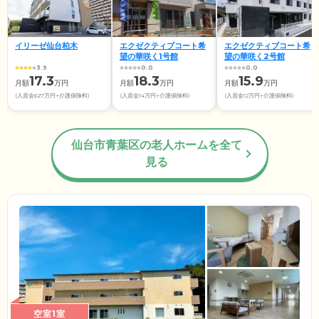
イリーゼ仙台柏木
エクゼクティブコート希
エクゼクティブコート希
望の華咲く1号館
望の華咲く2号館
3.9
0.0
0.0
17.3
18.3
15.9
月額
万円
月額
万円
月額
万円
(入居金627万円+介護保険料)
(入居金14万円+介護保険料)
(入居金12万円+介護保険料)
仙台市青葉区の老人ホームを全て
見る
空室1室