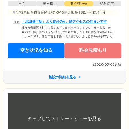
自立
要支援1•2
要介護1〜5
認知症可
宮城県仙台市青葉区上杉1-3-16
北四番丁駅
から 徒歩4分
「北四番丁駅」より徒歩7分。好アクセスの住まいです
仙台市青葉区上杉に位置する「シルバーハウスドンクマサー末広」は、
要支援・要介護の認定を受けたご高齢の方がご入居可能な住宅型有料老
人ホームです。仙台市営地下鉄「北四番丁駅」より徒歩7分の好アクセ
ス。ご家族様やご友人様も訪れやすいロケーションです。建物内は安全
性に配慮し、完全バリアフリー設計を採用。各所に手すりを取り付けて
空き状況を知る
おり、足腰に不安を抱えた方の歩行をサポートしています。玄関や居室
料金見積もり
の入り口には段差をなくしているので、車いすや歩行器をご利用の方も
ご安心ください。また、みなさまがお住まいになる居室は、プライバシ
ーの保たれた個室でご用意。おひとりの時間を大切にしていただけま
※2026/03/05更新
す。
施設の詳細を見る