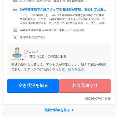
2
個室 / 15.9~18.9m
/ 前払い方式(75歳以上~93歳未満)要介護3~5
24時間体制で介護スタッフや看護師が常駐。安心してお過
ごしいただけます
「イリーゼ仙台柏木」は、仙台市青葉区柏木の閑静な住宅街に佇む住宅
型有料老人ホームです。24時間体制で介護スタッフが常駐しており、ご
入居者様の食事や入浴、排せつなどの日常生活をサポート。また、看護
師も24時間体制で常駐。血圧や体温測定といった健康管理やお薬の管
24時間看護師常駐
/
24時間介護士常駐
/
トイレ付き居室
理、インスリン注射なども対応しています。夜間のケアが必要なご入居
者様も安心してお過ごください。食堂の外には庭を見渡せるウッドデッ
定員92名
/
居室92室
/
キがあり、天気のよい日は日向ぼっこを楽しめます。ご自宅のようにの
んびりとくつろぎながら、いつでも安心のサポートを実感していただけ
る快適な住まいです。
コスパ
間取りに若干の課題がある
3.8
交通の便利も大変よく、アクセスが非常にいい。加えて施設が綺麗
であり、スタッフの方も気がきくし食...
続きを見る
空き状況を知る
料金見積もり
※2026/07/04更新
施設の詳細を見る