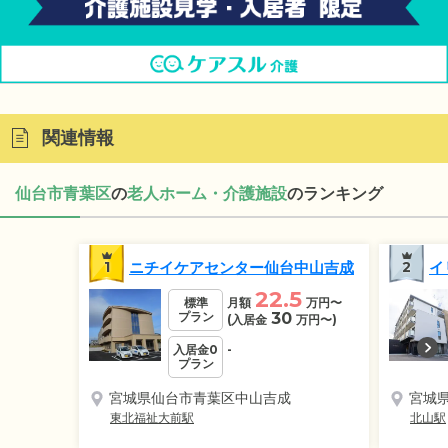
関連情報
仙台市青葉区
の
老人ホーム・介護施設
のランキング
1
ニチイケアセンター仙台中山吉成
2
イ
22.5
標準
月額
万円
〜
プラン
30
(入居金
万円
〜)
入居金0
-
プラン
宮城県仙台市青葉区中山吉成
宮城
東北福祉大前駅
北山駅