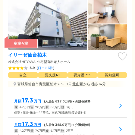
空室4室
イリーゼ仙台柏木
株式会社HITOWA
住宅型有料老人ホーム
3.9
(
口コミ6件
)
自立
要支援1•2
要介護1〜5
認知症可
宮城県仙台市青葉区柏木3-3-10
北山駅
から 徒歩14分
17.3
月額
万円
(入居金
627.0
万円) + 介護保険料
家
4.2
万円
管
7.0
万円
食
6.1
万円
他
0
万円
2
個室 / 15.9~18.9m
/ 前払い方式(75歳未満)要介護3~5
17.3
月額
万円
(入居金
365.0
万円) + 介護保険料
家
4.2
万円
管
7.0
万円
食
6.1
万円
他
0
万円