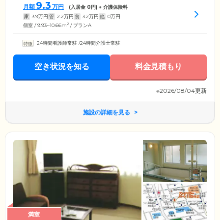
9.3
月額
万円
(入居金
0
円) + 介護保険料
家
3.9
万円
管
2.2
万円
食
3.2
万円
他
0
万円
2
個室 / 9.93~10.66m
/ プランA
24時間看護師常駐
/
24時間介護士常駐
空き状況を知る
料金見積もり
※2026/08/04更新
施設の詳細を見る
満室