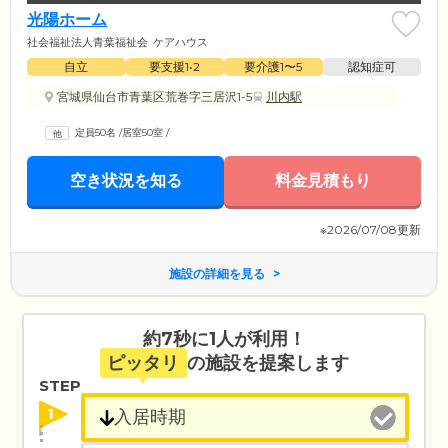
光陽ホーム
社会福祉法人青葉福祉会
ケアハウス
自立
要支援1•2
要介護1〜5
認知症可
宮城県仙台市青葉区荒巻字三居沢1-5
川内駅
定員50名
/
居室50室
/
空き状況を知る
料金見積もり
※2026/07/08更新
施設の詳細を見る
約7秒に1人が利用！
ピッタリ
の施設を提案します
STEP
1