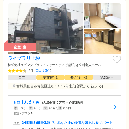
空室1室
ライブラリ上杉
株式会社リビングプラットフォームケア
介護付き有料老人ホーム
4.1
(
口コミ3件
)
自立
要支援1•2
要介護1〜5
認知症可
宮城県仙台市青葉区上杉6-6-53
北仙台駅
から 徒歩8分
17.3
月額
万円
(入居金
16.0
万円) + 介護保険料
家
8.0
万円
管
4.7
万円
食
4.5
万円
他
0
万円
個室 / プランA
24時間365日体制で、みなさまの快適な暮らしをサポートし
ます
ライブラリ上杉は、ご自宅で過ごすようなくつろぎと、信頼のサポート