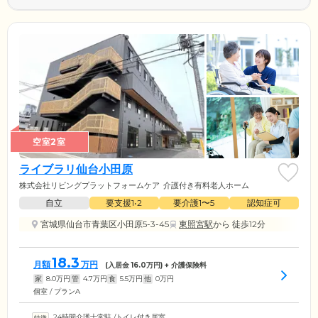
空室2室
ライブラリ仙台小田原
株式会社リビングプラットフォームケア
介護付き有料老人ホーム
自立
要支援1•2
要介護1〜5
認知症可
宮城県仙台市青葉区小田原5-3-45
東照宮駅
から 徒歩12分
18.3
月額
万円
(入居金
16.0
万円) + 介護保険料
家
8.0
万円
管
4.7
万円
食
5.5
万円
他
0
万円
個室 / プランA
24時間介護士常駐
/
トイレ付き居室