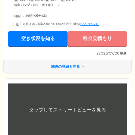
2
個室 / 15m
/ 自立・要支援１、２
24時間介護士常駐
定員20名
/
居室20室
/
2010年2月設立
/
電話
022-718-3881
空き状況を知る
料金見積もり
※2026/07/08更新
施設の詳細を見る