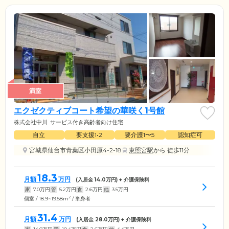
満室
エクゼクティブコート希望の華咲く1号館
株式会社中川
サービス付き高齢者向け住宅
自立
要支援1•2
要介護1〜5
認知症可
宮城県仙台市青葉区小田原4-2-18
東照宮駅
から 徒歩11分
18.3
月額
万円
(入居金
14.0
万円) + 介護保険料
家
7.0
万円
管
5.2
万円
食
2.6
万円
他
3.5
万円
2
個室 / 18.9~19.58m
/ 単身者
31.4
月額
万円
(入居金
28.0
万円) + 介護保険料