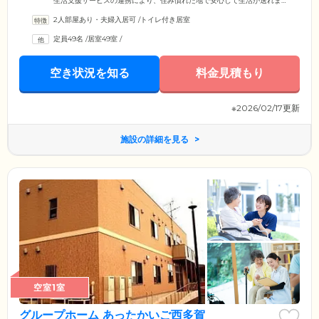
生活支援サービスの連携により、住み慣れた地で安心して生活が送れま
す。複数の医療機関と提携。ご希望があれば、訪問診療、訪問歯科、訪
2人部屋あり・夫婦入居可
/
トイレ付き居室
問薬剤も対応可能なので、お気軽にご相談ください。また、事前に行き
先などをお知らせいただければ外出や外食、外泊も自由です。これまで
定員49名
/
居室49室
/
の生活と変わらず、のびのびとお過ごしいただけます。プライバシーの
保たれた住まいで自由に生活していただきながら、必要に応じて充実し
たサービスを受けることができます。
空き状況を知る
料金見積もり
※2026/02/17更新
施設の詳細を見る
空室1室
グループホーム あったかいご西多賀