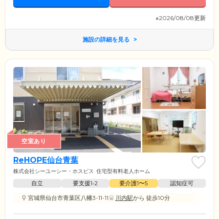
※2026/08/08更新
施設の詳細を見る
空室あり
ReHOPE仙台青葉
株式会社シーユーシー・ホスピス
住宅型有料老人ホーム
自立
要支援1•2
要介護1〜5
認知症可
宮城県仙台市青葉区八幡3-11-11
川内駅
から 徒歩10分