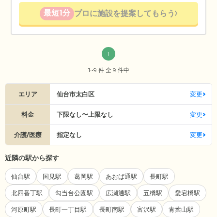
最短1分
プロに施設を提案してもらう
1
1~9 件 全 9 件中
エリア
仙台市太白区
変更
料金
下限なし〜上限なし
変更
介護/医療
指定なし
変更
近隣の駅から探す
仙台駅
国見駅
葛岡駅
あおば通駅
長町駅
北四番丁駅
勾当台公園駅
広瀬通駅
五橋駅
愛宕橋駅
河原町駅
長町一丁目駅
長町南駅
富沢駅
青葉山駅