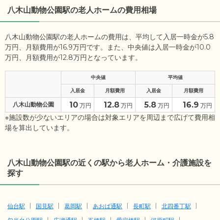
八木山動物公園駅の老人ホームの費用相場
八木山動物公園駅の老人ホームの費用は、平均して入居一時金が5.8
万円、月額費用が16.9万円です。また、中央値は入居一時金が10.0
万円、月額費用が12.8万円となっています。
中央値
平均値
入居金
月額費用
入居金
月額費用
10
12.8
5.8
16.9
八木山動物公園
万円
万円
万円
万円
※施設数が少ないエリアの場合は対象エリアを周辺まで広げて費用相
場を算出しています。
八木山動物公園駅の近くの駅から老人ホーム・介護施設を
探す
仙台駅
国見駅
葛岡駅
あおば通駅
長町駅
北四番丁駅