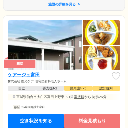
施設の詳細を見る
満室
ケアージュ富田
株式会社 医光ケア
住宅型有料老人ホーム
自立
要支援1•2
要介護1〜5
認知症可
宮城県仙台市太白区富田上野東16-1
富沢駅
から 徒歩24分
24時間介護士常駐
空き状況を知る
料金見積もり