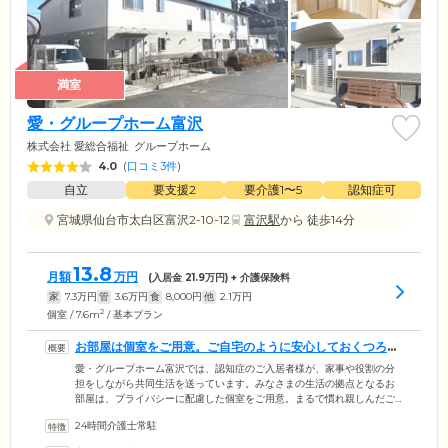
満室
愛・グループホーム富沢
株式会社 愛総合福祉
グループホーム
4.0
(
口コミ3件
)
自立
要支援2
要介護1〜5
認知症可
宮城県仙台市太白区富沢2-10-12
富沢駅
から 徒歩14分
13.8
月額
万円
(入居金
21.9
万円) + 介護保険料
家
7.3
万円
管
3.6
万円
食
8,000
円
他
2.1
万円
2
個室 / 7.6m
/ 基本プラン
お部屋は個室をご用意。ご自宅のように安心しておくつろぎ
ください
愛・グループホーム富沢では、認知症のご入居者様が、家事や役割の分
担をしながら共同生活を送っています。みなさまの生活の拠点となるお
部屋は、プライバシーに配慮した個室をご用意。まるで慣れ親しんだご
自宅のように、ゆっくりとおくつろぎください。お食事は栄養バランス
24時間介護士常駐
に配慮したメニューを、1日3食ご提供します。入浴は二方向からの介助
が可能なユニットバスを設置しているため、介護度が上がった場合も安