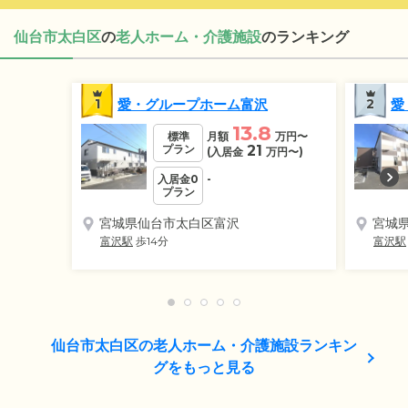
仙台市太白区
の
老人ホーム・介護施設
のランキング
1
愛・グループホーム富沢
2
愛
13.8
標準
月額
万円
〜
プラン
21
(入居金
万円
〜)
入居金0
-
プラン
宮城県仙台市太白区富沢
宮城
富沢駅
歩14分
富沢駅
仙台市太白区の老人ホーム・介護施設ランキン
グをもっと見る