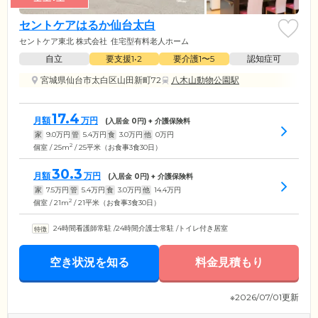
セントケアはるか仙台太白
セントケア東北 株式会社
住宅型有料老人ホーム
自立
要支援1•2
要介護1〜5
認知症可
宮城県仙台市太白区山田新町72
八木山動物公園駅
17.4
月額
万円
(入居金
0
円) + 介護保険料
家
9.0
万円
管
5.4
万円
食
3.0
万円
他
0
万円
2
個室 / 25m
/ 25平米（お食事3食30日）
30.3
月額
万円
(入居金
0
円) + 介護保険料
家
7.5
万円
管
5.4
万円
食
3.0
万円
他
14.4
万円
2
個室 / 21m
/ 21平米（お食事3食30日）
24時間看護師常駐
/
24時間介護士常駐
/
トイレ付き居室
空き状況を知る
料金見積もり
※2026/07/01更新