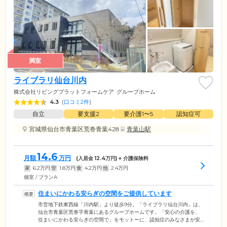
満室
ライブラリ仙台川内
株式会社リビングプラットフォームケア
グループホーム
4.3
(
口コミ2件
)
自立
要支援2
要介護1〜5
認知症可
宮城県仙台市青葉区荒巻青葉428
青葉山駅
14.6
月額
万円
(入居金
12.4
万円) + 介護保険料
家
6.2
万円
管
1.8
万円
食
4.2
万円
他
2.4
万円
個室 / プランA
住まいにかわる安らぎの空間をご提供しています
市営地下鉄東西線「川内駅」より徒歩9分。「ライブラリ仙台川内」は、
仙台市青葉区荒巻字青葉にあるグループホームです。「安心の介護を、
住まいにかわる安らぎの空間で」をモットーに、認知症のみなさまが安