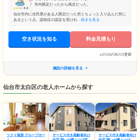
市内限定だったから残念だった。
3.0
仙台市内に住民票がある人限定だった所とちょっと入り込んだ所に
あるという点。認知症の認定を受けれ...
続きを見る
空き状況を知る
料金見積もり
※2026/08/03更新
施設の詳細を見る
仙台市太白区の老人ホームから探す
ツクイ袋原 グループホー
サービス付き高齢者向け
サービス付き高齢者向け
ム
住宅 憩いの園よつば弐号
住宅 憩いの園よつば