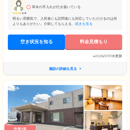
ます。
草木の手入れが行き届いている
4.0
明るい雰囲気で、入所者にも訪問者にも対応していただけるのは何
よりもありがたい。介助してもらえる...
続きを見る
空き状況を知る
料金見積もり
※2026/07/08更新
施設の詳細を見る
空室1室