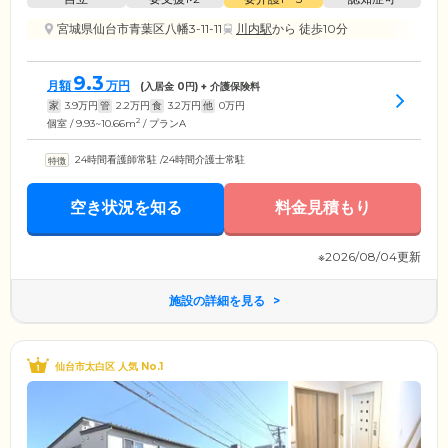
宮城県仙台市青葉区八幡3-11-11
川内駅
から 徒歩10分
9.3
月額
万円
(入居金
0
円) + 介護保険料
家
3.9
万円
管
2.2
万円
食
3.2
万円
他
0
万円
2
個室 / 9.93~10.66m
/ プランA
24時間看護師常駐
/
24時間介護士常駐
空き状況を知る
料金見積もり
※2026/08/04更新
施設の詳細を見る
仙台市太白区 人気 No.1