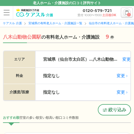
老人ホーム・介護施設の口コミ評判サイト
0120-579-721
掲載施設5万件超
0
受付 10:00〜19:00
土日祝OK
ケアスル 介護
宮城県の有料老人ホーム・介護施設一覧
仙台市の有料老人ホーム・介護施
9
八木山動物公園駅
の
有料老人ホーム・介護施設
件
変更
宮城県（仙台市太白区）...
八木山動物公園
エリア
指定なし
変更
料金
指定なし
変更
介護度/医療
絞り込み
おすすめ順
空室の多い順
安い順
高い順
口コミ件数順