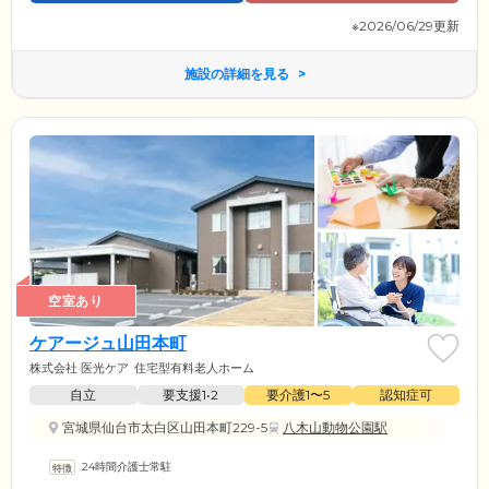
※2026/06/29更新
施設の詳細を見る
空室あり
ケアージュ山田本町
株式会社 医光ケア
住宅型有料老人ホーム
自立
要支援1•2
要介護1〜5
認知症可
宮城県仙台市太白区山田本町229-5
八木山動物公園駅
24時間介護士常駐