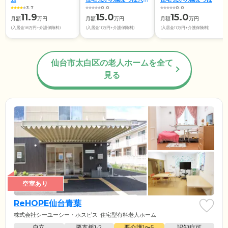
館
3.7
0.0
0.0
11.9
15.0
15.0
月額
万円
月額
万円
月額
万円
(入居金18万円+介護保険料)
(入居金11万円+介護保険料)
(入居金11万円+介護保険料)
仙台市太白区の老人ホームを全て
見る
空室あり
ReHOPE仙台青葉
株式会社シーユーシー・ホスピス
住宅型有料老人ホーム
自立
要支援1•2
要介護1〜5
認知症可