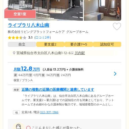
空室1室
ライブラリ八木山南
株式会社リビングプラットフォームケア
グループホーム
3.1
(
口コミ2件
)
自立
要支援2
要介護1〜5
認知症可
宮城県仙台市太白区八木山南1-12-6
川内駅
12.8
月額
万円
(入居金
13.2
万円) + 介護保険料
家
6.6
万円
管
0
万円
食
3.6
万円
他
2.6
万円
個室 / プランA
近隣の複数の近隣の医療機関と連携しています
「ライブラリ八木山南」は、仙台市太白区八木山南にあるグループホー
ムです。要支援2～要介護5までの認知症の方を対象としており、アット
ホームできめ細やかな介護体制が魅力です。地域密着型のホームとし
て、入居条件は仙台市内に住民票がある方に限定しています。当ホーム
定員2名
/
電話
022-307-1366
では、認知症症状に対する適切なケアを行えるよう、近隣の医療機関
「富沢ホームケアクリニック」「八木山南歯科」「中嶋病院」「仙台赤
十字病院」と連携し、ご入居のみなさまの健康管理を実施。訪問診療や
訪問歯科、看護師の訪問を受けながらお過ごしいただけます。
こじんまりした感じが良かった。