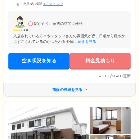
心して暮らせる居住空間をご提供。プライバシーを大切にしていただけ
定員3名
/
電話
022-797-1267
るよう、全27室あるお部屋はすべて個室でご用意しています。また、各
お部屋のベッドサイドには、夜間や緊急時の安心をお守りできるよう、
ナースコールを完備。急な体調不良やお困りごとの際にはすぐにスタッ
フが駆けつけますので、お気軽にお呼び出しください。
駅が近く、家族の訪問に便利
4.0
入居されている方々やスタッフさんの雰囲気が皆、日頃から穏やか
にすごされているのがつたわる 外観...
続きを見る
空き状況を知る
料金見積もり
※2026/08/03更新
施設の詳細を見る