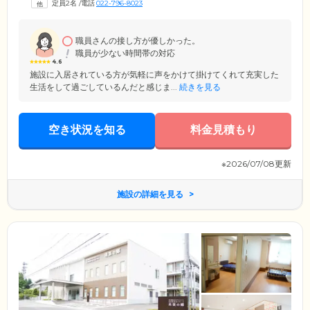
定員2名
/
電話
022-796-8023
心して清潔を保つことが可能です。さらに当ホームには菜園コーナーが
あり、季節の変化を身近に感じられる点も魅力。どうぞおだやかながら
もハリのある、充実の毎日をお過ごしください。
職員さんの接し方が優しかった。
職員が少ない時間帯の対応
4.6
施設に入居されている方が気軽に声をかけて掛けてくれて充実した
生活をして過ごしているんだと感じま...
続きを見る
空き状況を知る
料金見積もり
※2026/07/08更新
施設の詳細を見る