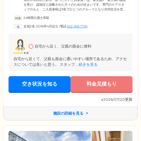
を受け、認知症と診断された方々のための住まいです。専門のケアスタ
ッフのもと、ご入居者様は9名でひとつのグル―プとなり共同生活を営ん
でいます。スタッフはご入居者様それぞれの個性や「できること」を把
24時間介護士常駐
握し、お食事の支度や洗濯、掃除などから、お一人おひとりが得意とす
る家事を役割分担。暮らしのなかで身の回りのことをこなしながら、身
定員2名
/
2016年4月設立
/
電話
022-343-7734
体機能を活用していくことにより、認知症の進行の抑制を図っていま
す。スタッフ一同、ご入居者様が「ゆっくり、楽しく、笑顔」で暮らせ
るように、真心をこめたサポートをご提供します。
自宅から近く、父親の面会に便利
4.0
自宅から近くて、父親も面会に通いやすい場所であるため、アクセ
スについては良いと思う。 スタッフ...
続きを見る
空き状況を知る
料金見積もり
※2026/07/20更新
施設の詳細を見る