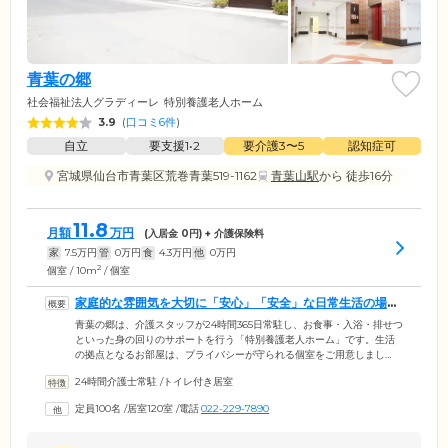
青葉の郷
社会福祉法人グラディーレ
特別養護老人ホーム
3.9
(
口コミ6件
)
自立
要支援1•2
要介護3〜5
認知症可
宮城県仙台市青葉区荒巻青葉519-1162
青葉山駅
から 徒歩16分
11.8
月額
万円
(入居金
0
円) + 介護保険料
家
7.5
万円
管
0
万円
食
4.3
万円
他
0
万円
2
個室 / 10m
/ 個室
家庭的な雰囲気を大切に「安心」「安全」な日常生活の場を
ご提供します
青葉の郷は、介護スタッフが24時間365日常駐し、お食事・入浴・排せつ
といった身の回りのサポートを行う「特別養護老人ホーム」です。生活
の拠点となるお部屋は、プライバシーが守られる個室をご用意しまし
た。お部屋にはエアコンや鏡付きの洗面台を備えており、慣れ親しんだ
24時間介護士常駐
/
トイレ付き居室
我が家のように快適にお過ごしいただけます。お食事は、おいしさはも
ちろん、健康面に配慮したメニューを朝昼夕の1日3食ご提供。ほかのご
定員100名
/
居室120室
/
電話
022-229-7890
入居者様とのおしゃべりに花を咲かせながら、和気あいあいとした時間
をお過ごしください。当ホームでは、確かな技術と愛のあるケアをつう
じて、家庭の延長としての「安心」「安全」な日常生活の場をご提供し