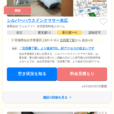
満室
シルバーハウスドンクマサー末広
有限会社 ウェルファー
住宅型有料老人ホーム
自立
要支援1•2
要介護1〜5
認知症可
宮城県仙台市青葉区上杉1-3-16
北四番丁駅
から 徒歩4分
「北四番丁駅」より徒歩7分。好アクセスの住まいです
仙台市青葉区上杉に位置する「シルバーハウスドンクマサー末広」は、
要支援・要介護の認定を受けたご高齢の方がご入居可能な住宅型有料老
人ホームです。仙台市営地下鉄「北四番丁駅」より徒歩7分の好アクセ
ス。ご家族様やご友人様も訪れやすいロケーションです。建物内は安全
性に配慮し、完全バリアフリー設計を採用。各所に手すりを取り付けて
空き状況を知る
おり、足腰に不安を抱えた方の歩行をサポートしています。玄関や居室
料金見積もり
の入り口には段差をなくしているので、車いすや歩行器をご利用の方も
ご安心ください。また、みなさまがお住まいになる居室は、プライバシ
ーの保たれた個室でご用意。おひとりの時間を大切にしていただけま
※2026/03/05更新
す。
施設の詳細を見る