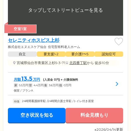
空室1室
セレニティホスピス上杉
株式会社エヌエスケア仙台
住宅型有料老人ホーム
自立
要支援1•2
要介護1〜5
認知症可
宮城県仙台市青葉区上杉5-3-71
北四番丁駅
から 徒歩10分
13.5
月額
万円
(入居金
0
円) + 介護保険料
家
5.5
万円
管
4.4
万円
食
3.6
万円
他
0
万円
個室 / プランA
24時間看護師常駐
/
24時間介護士常駐
/
トイレ付き居室
空き状況を知る
料金見積もり
※2026/04/14更新