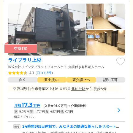
空室1室
ライブラリ上杉
株式会社リビングプラットフォームケア
介護付き有料老人ホーム
4.1
(
口コミ3件
)
自立
要支援1•2
要介護1〜5
認知症可
宮城県仙台市青葉区上杉6-6-53
北仙台駅
から 徒歩8分
17.3
月額
万円
(入居金
16.0
万円) + 介護保険料
家
8.0
万円
管
4.7
万円
食
4.5
万円
他
0
万円
個室 / プランA
24時間365日体制で、みなさまの快適な暮らしをサポートし
ます
ライブラリ上杉は、ご自宅で過ごすようなくつろぎと、信頼のサポート