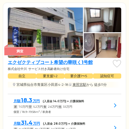
満室
エクゼクティブコート希望の華咲く1号館
株式会社中川
サービス付き高齢者向け住宅
自立
要支援1•2
要介護1〜5
認知症可
宮城県仙台市青葉区小田原4-2-18
東照宮駅
から 徒歩11分
18.3
月額
万円
(入居金
14.0
万円) + 介護保険料
家
7.0
万円
管
5.2
万円
食
2.6
万円
他
3.5
万円
2
個室 / 18.9~19.58m
/ 単身者
31.4
月額
万円
(入居金
28.0
万円) + 介護保険料