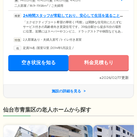
家
14.0
万円
管
10.4
万円
食
2.6
万円
他
4.4
万円
2
二人部屋 / 18.9~19.58m
/ ご夫婦用
24時間スタッフが常駐しており、安心して生活を送ること
ができます
「エクゼクティブコート希望の華咲く1号館」は閑静な住宅街にたたずむ
サービス付きの高齢者向き賃貸住宅です。JR仙台駅から徒歩15分の場所
に位置。近隣にはスーパーやコンビニ、ドラッグストアや病院などもあ
り、暮らしやすい環境が整っています。認知症対応型のデイサービスが
2人部屋あり・夫婦入居可
/
トイレ付き居室
併設されており、リハビリテーションや入浴、お食事や学習療法でご利
用いただくことも可能です。また、スタッフが24時間常駐しており、夜
定員14名
/
居室12室
/
2014年5月設立
/
間や緊急時も迅速に対応いたしますので、ご安心ください。ご自宅にい
るようなくつろぎと、サポートがある安心を、同時に実感していただけ
る住まいです。
空き状況を知る
料金見積もり
※2026/02/17更新
施設の詳細を見る
仙台市青葉区の老人ホームから探す