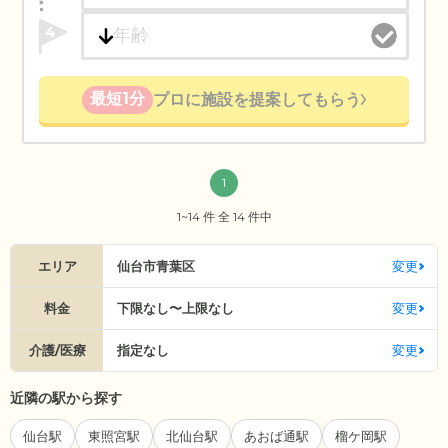
4
最短1分
プロに施設を提案してもらう
1
1~14 件 全 14 件中
エリア
仙台市青葉区
変更
料金
下限なし〜上限なし
変更
介護/医療
指定なし
変更
近隣の駅から探す
仙台駅
東照宮駅
北仙台駅
あおば通駅
榴ケ岡駅