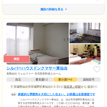
施設の詳細を見る
満室
シルバーハウスドンクマサー東仙台
有限会社 ウェルファー
住宅型有料老人ホーム
自立
要支援1•2
要介護1〜5
認知症可
宮城県仙台市宮城野区東仙台3-3-30
陸前原ノ町駅
から 徒歩9分
家庭的な雰囲気を大切にした住まい。お部屋は全室個室です
「シルバーハウスドンクマサー東仙台」は、仙台市宮城野区東仙台に位
置する住宅型有料老人ホームです。ご入居いただけるのは、要支援・要
介護の認定を受けたご高齢の方。必要なサービスを受けながら。ご自分