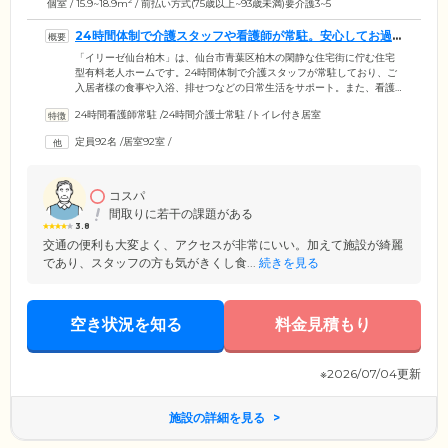
2
個室 / 15.9~18.9m
/ 前払い方式(75歳以上~93歳未満)要介護3~5
24時間体制で介護スタッフや看護師が常駐。安心してお過
ごしいただけます
「イリーゼ仙台柏木」は、仙台市青葉区柏木の閑静な住宅街に佇む住宅
型有料老人ホームです。24時間体制で介護スタッフが常駐しており、ご
入居者様の食事や入浴、排せつなどの日常生活をサポート。また、看護
師も24時間体制で常駐。血圧や体温測定といった健康管理やお薬の管
24時間看護師常駐
/
24時間介護士常駐
/
トイレ付き居室
理、インスリン注射なども対応しています。夜間のケアが必要なご入居
者様も安心してお過ごください。食堂の外には庭を見渡せるウッドデッ
定員92名
/
居室92室
/
キがあり、天気のよい日は日向ぼっこを楽しめます。ご自宅のようにの
んびりとくつろぎながら、いつでも安心のサポートを実感していただけ
る快適な住まいです。
コスパ
間取りに若干の課題がある
3.8
交通の便利も大変よく、アクセスが非常にいい。加えて施設が綺麗
であり、スタッフの方も気がきくし食...
続きを見る
空き状況を知る
料金見積もり
※2026/07/04更新
施設の詳細を見る