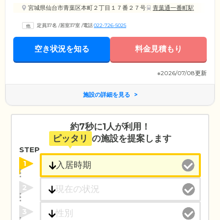
宮城県仙台市青葉区本町２丁目１７番２７号
青葉通一番町駅
定員37名
/
居室37室
/
電話
022-726-5025
空き状況を知る
料金見積もり
※2026/07/08更新
施設の詳細を見る
約7秒に1人が利用！
ピッタリ
の施設を提案します
STEP
1
2
3