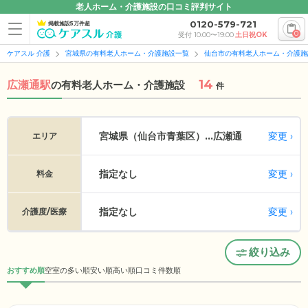
老人ホーム・介護施設の口コミ評判サイト
0120-579-721
掲載施設5万件超
0
受付 10:00〜19:00
土日祝OK
ケアスル 介護
宮城県の有料老人ホーム・介護施設一覧
仙台市の有料老人ホーム・介護施
14
広瀬通駅
の
有料老人ホーム・介護施設
件
変更
宮城県（仙台市青葉区）...
広瀬通
エリア
指定なし
変更
料金
指定なし
変更
介護度/医療
絞り込み
おすすめ順
空室の多い順
安い順
高い順
口コミ件数順