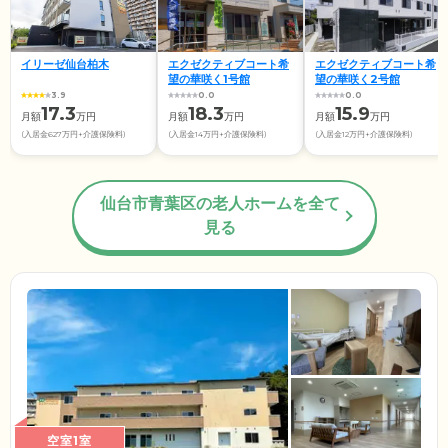
イリーゼ仙台柏木
エクゼクティブコート希
エクゼクティブコート希
望の華咲く1号館
望の華咲く2号館
3.9
0.0
0.0
17.3
18.3
15.9
月額
万円
月額
万円
月額
万円
(入居金627万円+介護保険料)
(入居金14万円+介護保険料)
(入居金12万円+介護保険料)
仙台市青葉区の老人ホームを全て
見る
空室1室