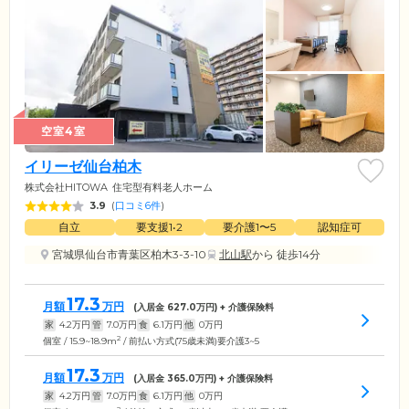
空室4室
イリーゼ仙台柏木
株式会社HITOWA
住宅型有料老人ホーム
3.9
(
口コミ6件
)
自立
要支援1•2
要介護1〜5
認知症可
宮城県仙台市青葉区柏木3-3-10
北山駅
から 徒歩14分
17.3
月額
万円
(入居金
627.0
万円) + 介護保険料
家
4.2
万円
管
7.0
万円
食
6.1
万円
他
0
万円
2
個室 / 15.9~18.9m
/ 前払い方式(75歳未満)要介護3~5
17.3
月額
万円
(入居金
365.0
万円) + 介護保険料
家
4.2
万円
管
7.0
万円
食
6.1
万円
他
0
万円