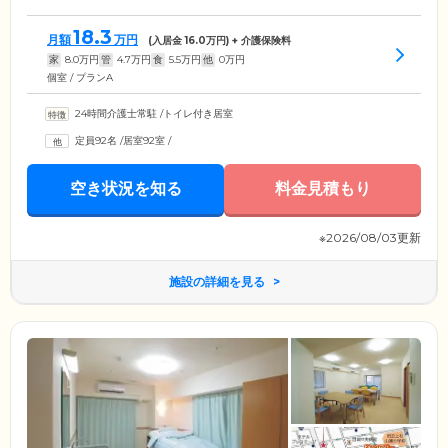
18.3
月額
万円
(入居金
16.0
万円) + 介護保険料
家
8.0
万円
管
4.7
万円
食
5.5
万円
他
0
万円
個室 / プランA
24時間介護士常駐
/
トイレ付き居室
定員92名
/
居室92室
/
空き状況を知る
料金見積もり
※2026/08/03更新
施設の詳細を見る