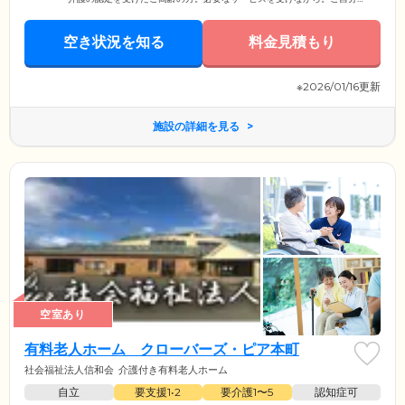
のペースで生活を送れます。「シルバーハウスドンクマサー東仙台」の
モットーは「もうひとつの我が家」。ご入居のみなさまがリラックスし
空き状況を知る
て生活できるよう、家庭的な雰囲気を守っています。みなさまがお住ま
料金見積もり
いになる居室は、全室個室でご用意いたしました。プライバシーの保た
れた空間で過ごせますので、おひとりの時間を大切にしたい方もご安心
ください。
※2026/01/16更新
施設の詳細を見る
空室あり
有料老人ホーム クローバーズ・ピア本町
社会福祉法人信和会
介護付き有料老人ホーム
自立
要支援1•2
要介護1〜5
認知症可