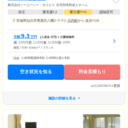
株式会社シーユーシー・ホスピス
住宅型有料老人ホーム
自立
要支援1•2
要介護1〜5
認知症可
宮城県仙台市青葉区八幡3-11-11
川内駅
から 徒歩10分
9.3
月額
万円
(入居金
0
円) + 介護保険料
家
3.9
万円
管
2.2
万円
食
3.2
万円
他
0
万円
2
個室 / 9.93~10.66m
/ プランA
24時間看護師常駐
/
24時間介護士常駐
空き状況を知る
料金見積もり
※2026/08/04更新
施設の詳細を見る