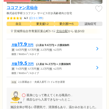
ココファン北仙台
株式会社学研ココファン
サービス付き高齢者向け住宅
4.1
(
口コミ3件
)
自立
要支援1•2
要介護1〜5
認知症可
宮城県仙台市青葉区葉山町3-1
北仙台駅
から 徒歩5分
17.9
月額
万円
(入居金
11.6
万円) + 介護保険料
家
5.8
万円
管
5.7
万円
食
2.2
万円
他
4.2
万円
2
個室 / 18.83m
/ Aタイプ
19.5
月額
万円
(入居金
14.2
万円) + 介護保険料
家
7.4
万円
管
5.7
万円
食
2.2
万円
他
4.2
万円
2
個室 / 18.83m
/ Aタイプ
2人部屋あり・夫婦入居可
/
トイレ付き居室
親身になって教えてくれる職員の...
残念ながら入居できなかったとこ...
5.0
施設全体が明るい雰囲気で、清潔感もあり、温かみがありました。