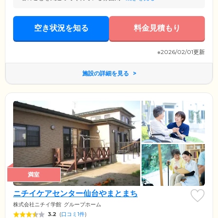
空き状況を知る
料金見積もり
※2026/02/01更新
施設の詳細を見る
満室
ニチイケアセンター仙台やまとまち
株式会社ニチイ学館
グループホーム
3.2
(
口コミ1件
)