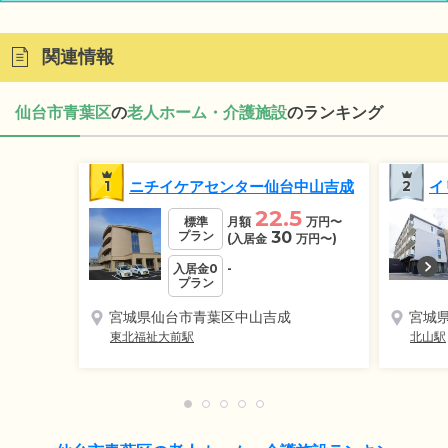
関連情報
仙台市青葉区
の
老人ホーム・介護施設
のランキング
1
ニチイケアセンター仙台中山吉成
2
イ
22.5
標準
月額
万円
〜
プラン
30
(入居金
万円
〜)
入居金0
-
プラン
宮城県仙台市青葉区中山吉成
宮城
東北福祉大前駅
北山駅