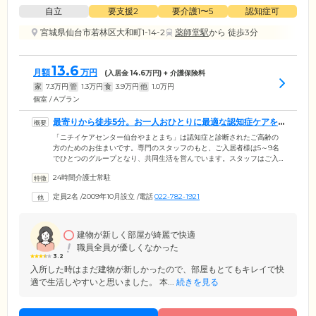
自立
要支援2
要介護1〜5
認知症可
宮城県仙台市若林区大和町1-14-2
薬師堂駅
から 徒歩3分
13.6
月額
万円
(入居金
14.6
万円) + 介護保険料
家
7.3
万円
管
1.3
万円
食
3.9
万円
他
1.0
万円
個室 / Aプラン
最寄りから徒歩5分。お一人おひとりに最適な認知症ケアを
ご提供します
「ニチイケアセンター仙台やまとまち」は認知症と診断されたご高齢の
方のためのお住まいです。専門のスタッフのもと、ご入居者様は5～9名
でひとつのグループとなり、共同生活を営んでいます。スタッフはご入
居者様それぞれの個性を見出し、お食事の支度や洗濯、掃除、買い物な
24時間介護士常駐
どから、お一人おひとりに最適なお仕事をお任せしています。みなさま
の「できること」を尊重しながら、しっかりと役割をこなしていくこと
定員2名
/
2009年10月設立
/
電話
022-782-1921
により、心身機能を刺激。ご自身で身の回りのことができる「自立」の
状態を目指しています。また、当ホームは仙台市地下鉄「薬師堂」駅よ
り徒歩5分と好アクセス。お忙しいご家族様もお気軽にお立ち寄りいただ
けます。
建物が新しく部屋が綺麗で快適
職員全員が優しくなかった
3.2
入所した時はまだ建物が新しかったので、部屋もとてもキレイで快
適で生活しやすいと思いました。 本...
続きを見る