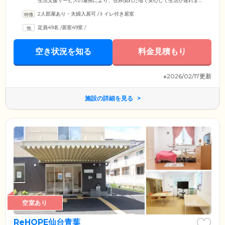
生活支援サービスの連携により、住み慣れた地で安心して生活が送れま
す。複数の医療機関と提携。ご希望があれば、訪問診療、訪問歯科、訪
2人部屋あり・夫婦入居可
/
トイレ付き居室
問薬剤も対応可能なので、お気軽にご相談ください。また、事前に行き
先などをお知らせいただければ外出や外食、外泊も自由です。これまで
定員49名
/
居室49室
/
の生活と変わらず、のびのびとお過ごしいただけます。プライバシーの
保たれた住まいで自由に生活していただきながら、必要に応じて充実し
たサービスを受けることができます。
空き状況を知る
料金見積もり
※2026/02/17更新
施設の詳細を見る
空室あり
ReHOPE仙台青葉