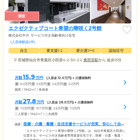
満室
エクゼクティブコート希望の華咲く2号館
株式会社中川
サービス付き高齢者向け住宅
(
入居体験談2件
)
自立
要支援1•2
要介護1〜5
認知症可
宮城県仙台市青葉区小田原4-2-50-2
東照宮駅
から 徒歩13分
15.9
月額
万円
(入居金
12.0
万円) + 介護保険料
家
6.0
万円
管
5.3
万円
食
2.6
万円
他
2.0
万円
2
個室 / 19.62m
/ 単身者
27.8
月額
万円
(入居金
28.0
万円) + 介護保険料
家
7.5
万円
管
10.7
万円
食
2.6
万円
他
7.0
万円
2
二人部屋 / 19.62m
/ ご夫婦用
医療・介護・看護・生活支援サービスが充実。安心して自由
な生活が送れます
「エクゼクティブコート希望の華咲く2号館」は、仙台市青葉区小田原に
位置する、サービス付き高齢者専用賃貸住宅です。医療・介護・看護・