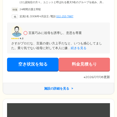
けた認知症の方々。ユニットと呼ばれる最大9名のグループを組み、共同
で生活を送っています。ユニット内では、掃除や洗濯といった家事を分
24時間介護士常駐
担。お一人おひとりの身体状況に合わせて、無理のない範囲で役割を担
っていただきます。ご自身で家事を行うことにより、運動不足の解消
定員2名
/
2008年4月設立
/
電話
022-253-7887
や、身体機能の維持・向上の効果が期待できます。また、家庭的な雰囲
気も、当ホームでの暮らしの特徴。認知症の方の気持ちが落ち着き、症
状の進行抑制につながります。
言葉巧みに祖母を誘導し、意思を尊重
4.2
さすがプロだな、言葉の使い方上手だなと、いつも感心してまし
た。乗り気でない祖母に対して本人に嫌...
続きを見る
空き状況を知る
料金見積もり
※2026/07/08更新
施設の詳細を見る