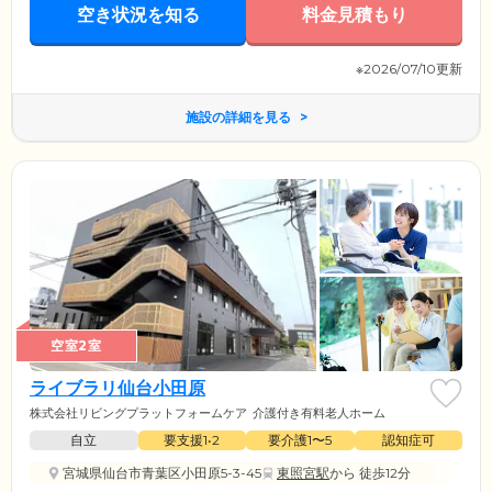
空き状況を知る
料金見積もり
※2026/07/10更新
施設の詳細を見る
空室2室
ライブラリ仙台小田原
株式会社リビングプラットフォームケア
介護付き有料老人ホーム
自立
要支援1•2
要介護1〜5
認知症可
宮城県仙台市青葉区小田原5-3-45
東照宮駅
から 徒歩12分