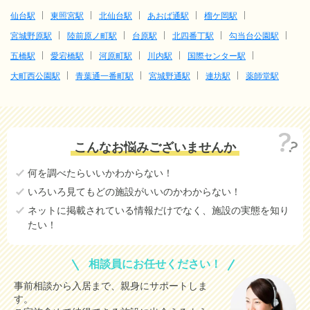
仙台駅
東照宮駅
北仙台駅
あおば通駅
榴ケ岡駅
宮城野原駅
陸前原ノ町駅
台原駅
北四番丁駅
勾当台公園駅
五橋駅
愛宕橋駅
河原町駅
川内駅
国際センター駅
大町西公園駅
青葉通一番町駅
宮城野通駅
連坊駅
薬師堂駅
こんなお悩みございませんか
何を調べたらいいかわからない！
いろいろ見てもどの施設がいいのかわからない！
ネットに掲載されている情報だけでなく、施設の実態を知り
たい！
相談員にお任せください！
事前相談から入居まで、親身にサポートしま
す。