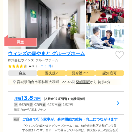
満室
ウィンズの森やまと グループホーム
株式会社ウィンズ
グループホーム
4.2
(
口コミ1件
)
自立
要支援2
要介護1〜5
認知症可
宮城県仙台市若林区大和町1-22-45
薬師堂駅
から 徒歩6分
13.8
月額
万円
(入居金
12.5
万円) + 介護保険料
家
6.6
万円
管
0
万円
食
4.7
万円
他
2.6
万円
2
個室 / 8m
/ 基本プラン
ご自身で行う家事が、身体機能の維持・向上につながります
「ウィンズの森やまとグループホーム」は、仙台市若林区大和町に位置
する住まいです。当ホームで暮らしているのは、要支援2以上の認定を受