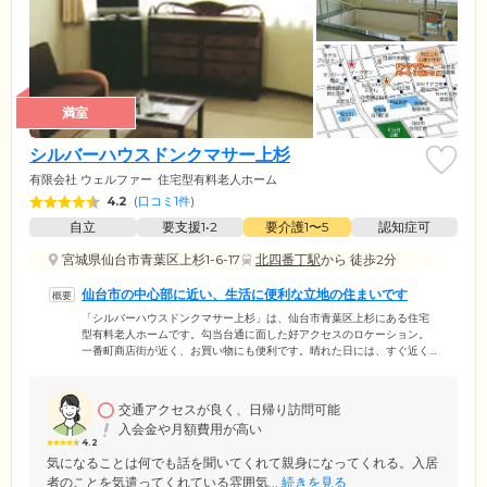
満室
シルバーハウスドンクマサー上杉
有限会社 ウェルファー
住宅型有料老人ホーム
4.2
(
口コミ1件
)
自立
要支援1•2
要介護1〜5
認知症可
宮城県仙台市青葉区上杉1-6-17
北四番丁駅
から 徒歩2分
仙台市の中心部に近い、生活に便利な立地の住まいです
「シルバーハウスドンクマサー上杉」は、仙台市青葉区上杉にある住宅
型有料老人ホームです。勾当台通に面した好アクセスのロケーション。
一番町商店街が近く、お買い物にも便利です。晴れた日には、すぐ近く
の勾当台公園でお散歩を楽しめます。ご入居いただけるのは、要支援・
要介護の認定を受けたご高齢の方。必要な介護サービスを受けながら、
思いおもいに生活を送っていただけます。ご入居のみなさまがお住まい
交通アクセスが良く、日帰り訪問可能
になる居室は、ふたつのタイプをご用意いたしました。個室では、プラ
入会金や月額費用が高い
イバシーの保たれた空間での生活が可能です。ふたり部屋もありますの
4.2
で、ご夫婦やごきょうだいでのご入居をお考え中の方もお気軽にご相談
気になることは何でも話を聞いてくれて親身になってくれる。入居
ください。
者のことを気遣ってくれている雰囲気...
続きを見る