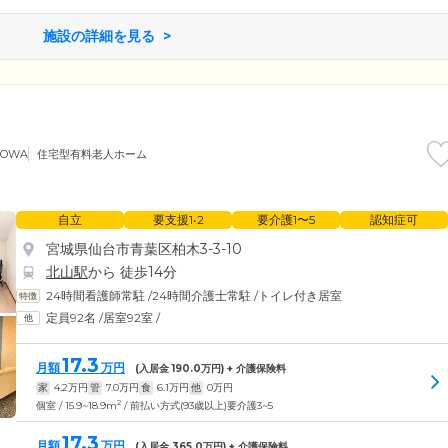
施設の詳細を見る
TOWA
住宅型有料老人ホーム
自立
要支援1•2
要介護1〜5
認知症可
宮城県仙台市青葉区柏木3-3-10
北山駅
から 徒歩14分
24時間看護師常駐
/
24時間介護士常駐
/
トイレ付き居室
定員92名
/
居室92室
/
17.3
月額
万円
(入居金
190.0
万円) + 介護保険料
家
4.2
万円
管
7.0
万円
食
6.1
万円
他
0
万円
2
個室 / 15.9~18.9m
/ 前払い方式(93歳以上)要介護3~5
17.3
月額
万円
(入居金
365.0
万円) + 介護保険料