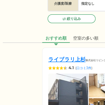
介護度/医療
指定なし
絞り込み
おすすめ順
空室の多い順
ライブラリ上杉
株式会社リビン
4.1
(
口コミ3件
)