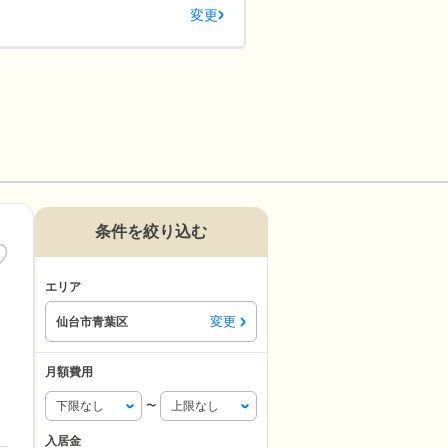
変更
条件を絞り込む
エリア
変更
仙台市青葉区
月額費用
〜
入居金