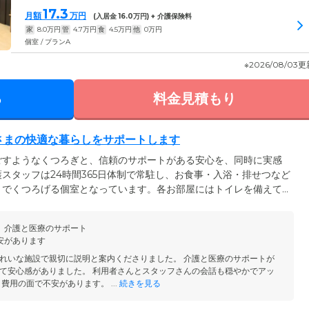
17.3
月額
万円
(入居金
16.0
万円) + 介護保険料
家
8.0
万円
管
4.7
万円
食
4.5
万円
他
0
万円
個室 / プランA
※2026/08/03
る
料金見積もり
なさまの快適な暮らしをサポートします
ごすようなくつろぎと、信頼のサポートがある安心を、同時に実感
スタッフは24時間365日体制で常駐し、お食事・入浴・排せつなど
りでくつろげる個室となっています。各お部屋にはトイレを備えて
のペースでご使用が可能です。お食事は、朝昼夕の1日3食ご提
相談可能ですので、お気軽にお問い合わせください。また、当ホー
、介護と医療のサポート
まが少しでも家計の負担なくご入居いただけるよう、入居金は無料
安があります
れいな施設で親切に説明と案内くださりました。 介護と医療のサポートが
て安心感がありました。 利用者さんとスタッフさんの会話も穏やかでアッ
費用の面で不安があります。 ...
続きを見る