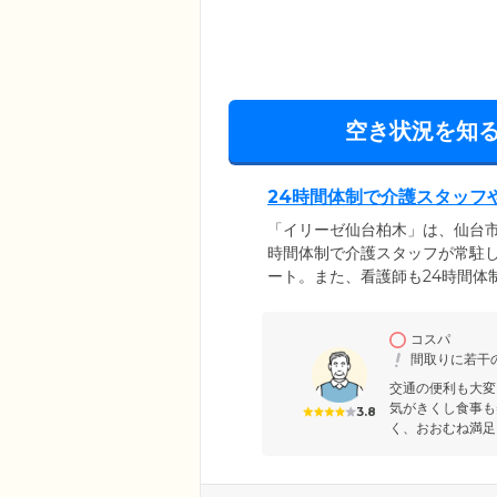
空き状況を知
24時間体制で介護スタッフ
「イリーゼ仙台柏木」は、仙台市
時間体制で介護スタッフが常駐
ート。また、看護師も24時間体
リン注射なども対応しています
の外には庭を見渡せるウッドデ
コスパ
うにのんびりとくつろぎながら
間取りに若干
す。
交通の便利も大変
気がきくし食事も
3.8
く、おおむね満足