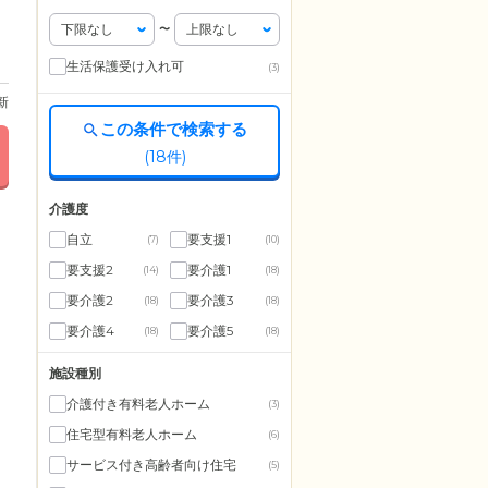
〜
生活保護受け入れ可
(3)
更新
この条件で検索する
(
18
件)
介護度
自立
要支援1
(7)
(10)
要支援2
要介護1
(14)
(18)
要介護2
要介護3
(18)
(18)
要介護4
要介護5
(18)
(18)
施設種別
介護付き有料老人ホーム
(3)
住宅型有料老人ホーム
(6)
サービス付き高齢者向け住宅
(5)