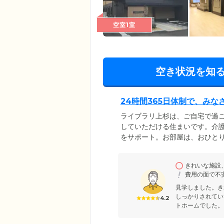
空室1室
空き状況を知
24時間365日体制で、み
ライブラリ上杉は、ご自宅で過
していただける住まいです。介護
をサポート。お部屋は、おひと
いるため、周囲を気にせずご自分
供。介護食や治療食への変更も
きれいな施設
ムでは介護を必要とするみなさ
費用の面で不
となっています。
見学しました。き
しっかりされてい
4.2
トホームでした。 