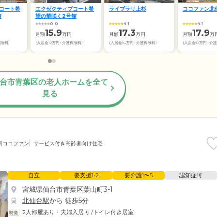
コート希
エクゼクティブコート希
ライブラリ上杉
ココファン北
館
望の華咲く2号館
0.0
4.1
4.1
15.9
17.3
17.9
月額
万円
月額
万円
月額
万
保険料)
(入居金12万円+介護保険料)
(入居金16万円+介護保険料)
(入居金12万円+介
台市青葉区の老人ホームを全て
見る
研ココファン
サービス付き高齢者向け住宅
自立
要支援1•2
要介護1〜5
認知症可
宮城県仙台市青葉区葉山町3-1
北仙台駅
から 徒歩5分
2人部屋あり・夫婦入居可
/
トイレ付き居室