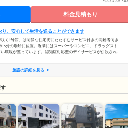
※2026/02/17
る
料金見積もり
おり、安心して生活を送ることができます
華咲く1号館」は閑静な住宅街にたたずむサービス付きの高齢者向き
歩15分の場所に位置。近隣にはスーパーやコンビニ、ドラッグスト
すい環境が整っています。認知症対応型のデイサービスが併設され
入浴、お食事や学習療法でご利用いただくことも可能です。また、
、夜間や緊急時も迅速に対応いたしますので、ご安心ください。ご
サポートがある安心を、同時に実感していただける住まいです。
施設の詳細を見る
探す