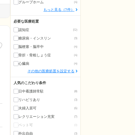
グループホーム
(4)
もっと見る（7件）
必要な医療処置
認知症
(12)
糖尿病・インスリン
(9)
脳梗塞・脳卒中
(4)
骨折・骨粗しょう症
(4)
心臓病
(4)
その他の医療処置を設定する
人気のこだわり条件
日中看護師常駐
(8)
リハビリあり
(3)
夫婦入居可
(6)
レクリエーション充実
(7)
ペット可
(0)
外出自由
(3)