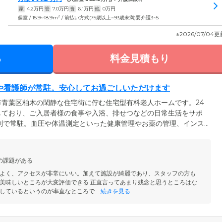
家
4.2
万円
管
7.0
万円
食
6.1
万円
他
0
万円
2
個室 / 15.9~18.9m
/ 前払い方式(75歳以上~93歳未満)要介護3~5
※2026/07/04
る
料金見積もり
や看護師が常駐。安心してお過ごしいただけます
青葉区柏木の閑静な住宅街に佇む住宅型有料老人ホームです。24
しており、ご入居者様の食事や入浴、排せつなどの日常生活をサポ
制で常駐。血圧や体温測定といった健康管理やお薬の管理、インス
。夜間のケアが必要なご入居者様も安心してお過ごください。食堂
ッキがあり、天気のよい日は日向ぼっこを楽しめます。ご自宅のよ
、いつでも安心のサポートを実感していただける快適な住まいで
の課題がある
よく、アクセスが非常にいい。加えて施設が綺麗であり、スタッフの方も
美味しいところが大変評価できる 正直言ってあまり残念と思うところはな
しているというのが率直なところで...
続きを見る