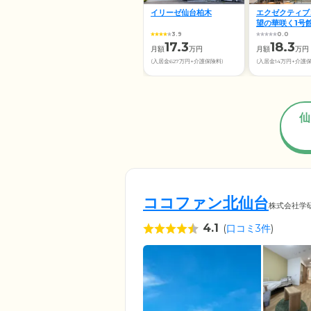
イリーゼ仙台柏木
エクゼクティブ
望の華咲く1号
3.9
0.0
17.3
18.3
月額
万円
月額
万円
(入居金627万円+介護保険料)
(入居金14万円+介護
仙
ココファン北仙台
株式会社学
4.1
(
口コミ3件
)