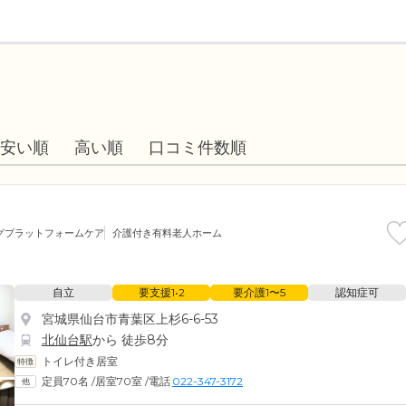
安い順
高い順
口コミ件数順
グプラットフォームケア
介護付き有料老人ホーム
自立
要支援1•2
要介護1〜5
認知症可
宮城県仙台市青葉区上杉6-6-53
北仙台駅
から 徒歩8分
トイレ付き居室
定員70名
/
居室70室
/
電話
022-347-3172