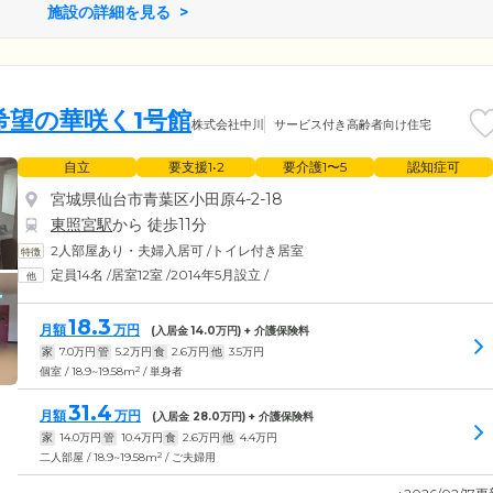
施設の詳細を見る
望の華咲く1号館
株式会社中川
サービス付き高齢者向け住宅
自立
要支援1•2
要介護1〜5
認知症可
宮城県仙台市青葉区小田原4-2-18
東照宮駅
から 徒歩11分
2人部屋あり・夫婦入居可
/
トイレ付き居室
定員14名
/
居室12室
/
2014年5月設立
/
18.3
月額
万円
(入居金
14.0
万円) + 介護保険料
家
7.0
万円
管
5.2
万円
食
2.6
万円
他
3.5
万円
2
個室 / 18.9~19.58m
/ 単身者
31.4
月額
万円
(入居金
28.0
万円) + 介護保険料
家
14.0
万円
管
10.4
万円
食
2.6
万円
他
4.4
万円
2
二人部屋 / 18.9~19.58m
/ ご夫婦用