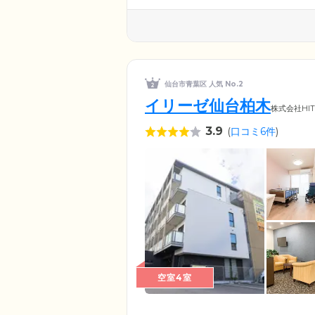
仙台市青葉区 人気 No.2
イリーゼ仙台柏木
株式会社HI
3.9
(
口コミ6件
)
空室4室