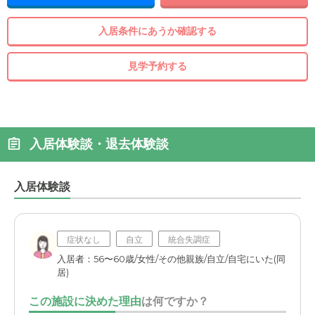
入居条件にあうか確認する
見学予約する
入居体験談・退去体験談
入居体験談
症状なし
自立
統合失調症
入居者：56〜60歳/女性/その他親族/自立/自宅にいた(同
居)
この施設に決めた理由
は何ですか？