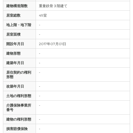
建物構造階数
重量鉄骨３階建て
居室総数
49室
地上階・地下階
-
居室面積
-
開設年月日
2017年07月01日
建物形態
-
建築年月日
-
居住契約の権利
-
形態
改築年月日
-
土地の権利形態
-
介護保険事業所
-
番号
建物の権利形態
-
損害賠償保険
-