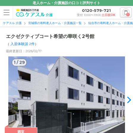
老人ホーム・介護施設の口コミ評判サイト
0120-579-721
掲載施設5万件超
0
受付 10:00〜19:00
土日祝OK
ケアスル 介護
宮城県の有料老人ホーム・介護施設一覧
仙台市の有料老人ホーム・介護施
エクゼクティブコート希望の華咲く2号館
（
入居体験談
2
件
）
最終更新日：2026/02/17
1
/
29
1
/
29
満室