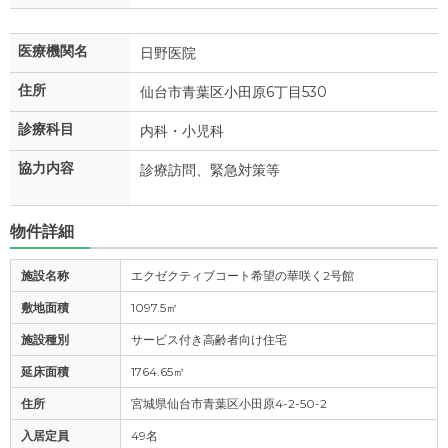
医療機関名
日野医院
住所
仙台市青葉区小田原6丁目530
診療科目
内科・小児科
協力内容
診療訪問、緊急対策等
物件詳細
施設名称
エクゼクティブコート希望の華咲く2号館
敷地面積
1097.5㎡
施設種別
サービス付き高齢者向け住宅
延床面積
1764.65㎡
住所
宮城県仙台市青葉区小田原4-2-50-2
入居定員
49名