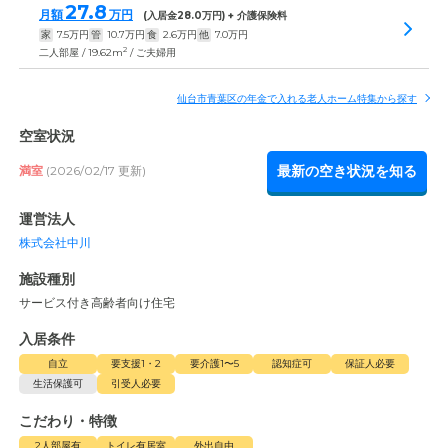
27.8
月額
万円
(入居金
28.0
万円) + 介護保険料
家
7.5
万円
管
10.7
万円
食
2.6
万円
他
7.0
万円
2
二人部屋 / 19.62m
/ ご夫婦用
仙台市青葉区の年金で入れる老人ホーム特集から探す
空室状況
最新の空き状況を知る
満室
(2026/02/17 更新)
運営法人
株式会社中川
施設種別
サービス付き高齢者向け住宅
入居条件
自立
要支援1・2
要介護1〜5
認知症可
保証人必要
生活保護可
引受人必要
こだわり・特徴
2人部屋有
トイレ有居室
外出自由