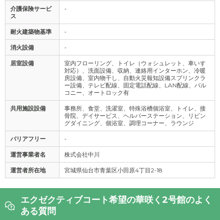
介護保険サービ
-
ス
耐火建築物基準
-
消火設備
-
居室設備
室内フローリング、トイレ（ウォシュレット、車いす
対応）、洗面設備、収納、連絡用インターホン、冷暖
房設備、室内物干し、自動火災報知設備スプリンクラ
ー設備、テレビ配線、固定電話配線、LAN配線、バル
コニー、オートロック有
共用施設設備
事務所、食堂、洗濯室、特殊浴槽個浴室、トイレ、接
骨院、デイサービス、ヘルパーステーション、リビン
グダイニング、個浴室、調理コーナー、ラウンジ
バリアフリー
-
運営事業者名
株式会社中川
運営者所在地
宮城県仙台市青葉区小田原4丁目2-18
エクゼクティブコート希望の華咲く2号館のよく
ある質問