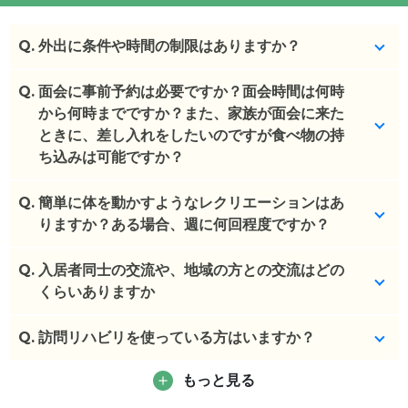
Q.
外出に条件や時間の制限はありますか？
Q.
特にございませんが、18時半（施錠時間）までとな
面会に事前予約は必要ですか？面会時間は何時
ります。
から何時までですか？また、家族が面会に来た
ときに、差し入れをしたいのですが食べ物の持
(回答者: 施設担当者,回答日: 2024/04/14)
ち込みは可能ですか？
Q.
事前予約はご不要です。時間指定はございません
簡単に体を動かすようなレクリエーションはあ
が、9~18時頃にお越しいただけますと幸いです。差
りますか？ある場合、週に何回程度ですか？
し入れも可能です。
Q.
特にございません。
入居者同士の交流や、地域の方との交流はどの
(回答者: 施設担当者,回答日: 2024/04/14)
くらいありますか
(回答者: 施設担当者,回答日: 2024/04/14)
Q.
特にございません。
訪問リハビリを使っている方はいますか？
(回答者: 施設担当者,回答日: 2024/04/14)
もっと見る
いらっしゃいます。