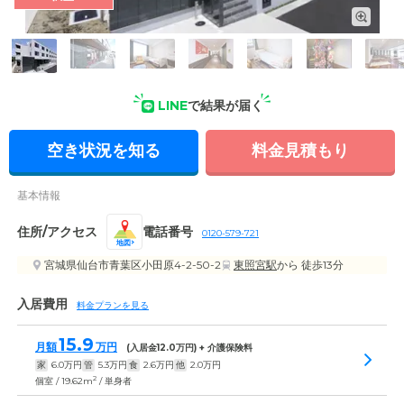
外観: 明るく清潔感がある雰囲気の建物です。エントランスま
でスロープがあるので、車いすでもスムーズにお越しいただけ
ます。
LINE
で結果が届く
空き状況を知る
料金見積もり
基本情報
住所/アクセス
電話番号
0120-579-721
地図
宮城県仙台市青葉区小田原4-2-50-2
東照宮駅
から 徒歩13分
入居費用
料金プランを見る
15.9
月額
万円
(入居金
12.0
万円) + 介護保険料
家
6.0
万円
管
5.3
万円
食
2.6
万円
他
2.0
万円
2
個室 / 19.62m
/ 単身者