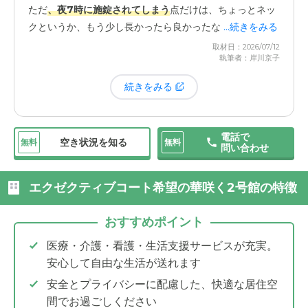
ただ
、夜7時に施錠されてしまう
点だけは、ちょっとネッ
クというか、もう少し長かったら良かったなと思っていま
...続きをみる
す。施設の方から「トイレ掃除の洗剤がないですよ」など
取材日：2026/07/12
執筆者：岸川京子
と連絡をいただくことがあるのですが、週末に予定があっ
て行けない時に、仕事が終わってから届けたくても7時だ
続きをみる
とどうしても間に合わないんです。
サ高住のなかには24時間鍵が開いていていつでもどう
電話で
空き状況を知る
無料
無料
ぞ、というところもあるっぽいことを後から知ったので、
問い合わせ
そこがもうちょっとだなと思う部分です。
エクゼクティブコート希望の華咲く2号館の特徴
おすすめポイント
医療・介護・看護・生活支援サービスが充実。
安心して自由な生活が送れます
安全とプライバシーに配慮した、快適な居住空
間でお過ごしください