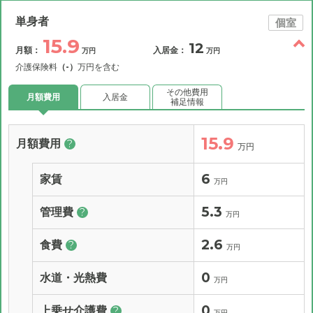
単身者
個室
15.9
12
月額：
入居金：
万円
万円
介護保険料
（-）
万円を含む
その他費用
月額費用
入居金
補足情報
15.9
月額費用
?
万円
6
家賃
万円
5.3
管理費
?
万円
2.6
食費
?
万円
0
水道・光熱費
万円
0
上乗せ介護費
?
万円