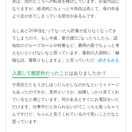
実は、別のところへの転居を検討しています。お金の話に
た。何かあれば
すぐに電話で連絡をくださいます
。
なりますが、経済的にちょっとサ高住は高くて、母の年金
より足が出てしまっている部分があるんです。
仕事中に電話が来ると少し焦ることもありますが、それだ
け細やかに母のことを見てくださっている証拠だと感じて
もしあと20年住むってなったら貯蓄が足りなくなってき
います。想像していた以上に手厚い見守り体制に、家族と
てしまうので。もし今後、要介護3になったりしたら、認
してとても安心しています。食事は、体調やその日の気分
知症のグループホームや特養など、費用の面でちょっと考
に合わせて、
自室で食べるか、大広間で食べるかを選べる
えないといけないなと思っています。最初の入居時に「極
ようになっています。大広間で食べれば、同じテーブルに
端な話、看取りもしますよ」と言っていただけたので、お
...続きをみる
なった方とお話をするきっかけにもなり、良い交流の場に
金の心配がなければ、介護度が上がらず元気なままずっと
なっているようです。
入居して想定外だったこと
はありましたか？
ここで穏やかにいられたら本当は一番いいなとは思うんで
すけどね。
サ高住だともう少しほったらかしなのかなというイメージ
お食事自体も、私から見れば「少なくて足りてんのかな」
もあったのですが、意外というか、結構しっかり見てくれ
と思うのですが、母に聞いたら「私たちくらいになるとこ
ているなと感じています。何かあるとすぐにお電話をいた
れくらいでちょうどいいのよ」と言っていました。土曜日
だけます。仕事中だと出られないのでこっちも焦っちゃう
や日曜日のお昼には麺類が出たりして、メニューもバラエ
んですけど、ちゃんと見てくれているので良いことだなと
ティ豊かに出してもらえているので、本人は楽しんでいる
思っています。
みたいです。