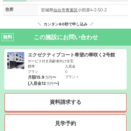
住所
宮城県
仙台市青葉区
小田原4-2-50-2
カンタン60秒で申し込み
この施設にお問い合わせ
無料
エクゼクティブコート希望の華咲く2号館
サービス付き高齢者向け住宅
標準
入居金
プラン
0
-
月額
15.9
〜
プラン
万円
(入居金
12
〜)
万円
資料請求する
見学予約