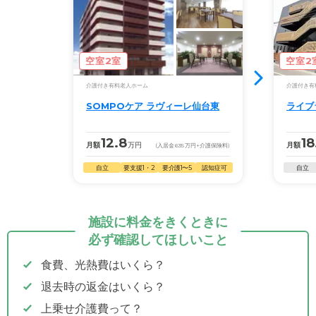
空室2室
空室2
介護付き有料老人ホーム
介護付き有
SOMPOケア ラヴィーレ仙台東
ライブ
12.8
18
月額
万円
月額
(入居金
635
万円
+介護保険料)
自立
要支援1・2
要介護1〜5
認知症可
自立
施設に料金をきくときに
必ず確認してほしいこと
食費、光熱費はいくら？
退去時の返金はいくら？
上乗せ介護費って？