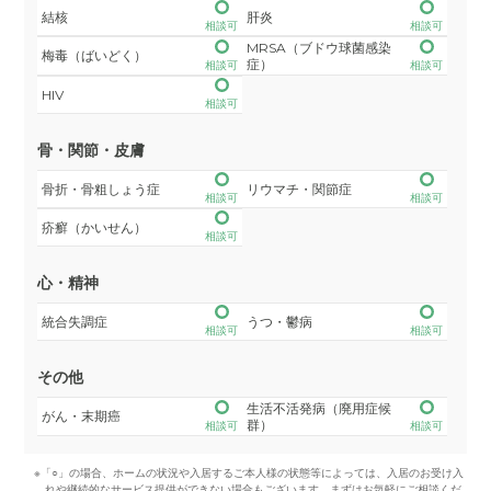
結核
肝炎
相談可
相談可
MRSA（ブドウ球菌感染
梅毒（ばいどく）
症）
相談可
相談可
HIV
相談可
骨・関節・皮膚
骨折・骨粗しょう症
リウマチ・関節症
相談可
相談可
疥癬（かいせん）
相談可
心・精神
統合失調症
うつ・鬱病
相談可
相談可
その他
生活不活発病（廃用症候
がん・末期癌
群）
相談可
相談可
※「○」の場合、ホームの状況や入居するご本人様の状態等によっては、入居のお受け入
れや継続的なサービス提供ができない場合もございます。まずはお気軽にご相談くだ