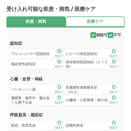
受け入れ可能な疾患・病気 / 医療ケア
疾患・病気
医療ケア
相談可
不可
認知症
アルツハイマー型認知症
レビー小体型認知症
相談可
相談可
前頭側頭型認知症（ピック
脳血管性認知症
病）
相談可
相談可
心臓・血管・神経
筋萎縮性側索硬化症
パーキンソン病
（ALS）
相談可
相談可
脳梗塞・脳卒中・脳出血・
心臓病・心筋梗塞・狭心症
くも膜下出血
相談可
相談可
呼吸器系・感染症
喘息・気管支炎
誤嚥性肺炎
相談可
相談可