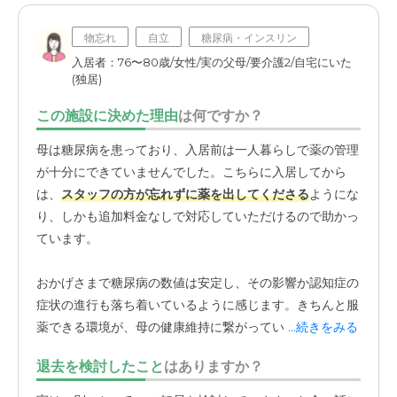
物忘れ
自立
糖尿病・インスリン
入居者：76〜80歳/女性/実の父母/要介護2/自宅にいた
(独居)
この施設に決めた理由
は何ですか？
母は糖尿病を患っており、入居前は一人暮らしで薬の管理
が十分にできていませんでした。こちらに入居してから
は、
スタッフの方が忘れずに薬を出してくださる
ようにな
り、しかも追加料金なしで対応していただけるので助かっ
ています。
おかげさまで糖尿病の数値は安定し、その影響か認知症の
症状の進行も落ち着いているように感じます。きちんと服
薬できる環境が、母の健康維持に繋がっていると実感して
...続きをみる
います。サービス付き高齢者向け住宅なので、ある程度は
退去を検討したこと
はありますか？
自立が求められ、少し放任的なのかなという先入観があり
ました。しかし、実際は全くそんなことはありませんでし