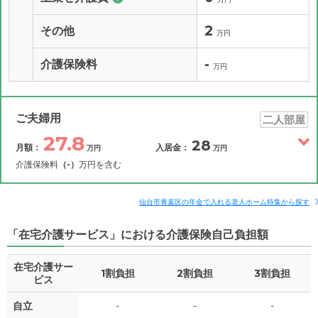
2
その他
万円
-
介護保険料
万円
ご夫婦用
二人部屋
27.8
28
月額：
入居金：
万円
万円
介護保険料
（-）
万円を含む
その他費用
月額費用
入居金
補足情報
仙台市青葉区の年金で入れる老人ホーム特集から探す
「在宅介護サービス」における介護保険自己負担額
27.8
月額費用
?
万円
在宅介護サー
1割負担
2割負担
3割負担
7.5
家賃
ビス
万円
自立
-
-
-
10.7
管理費
?
万円