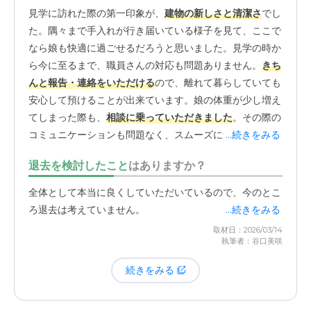
見学に訪れた際の第一印象が、
建物の新しさと清潔さ
でし
た。隅々まで手入れが行き届いている様子を見て、ここで
なら娘も快適に過ごせるだろうと思いました。見学の時か
ら今に至るまで、職員さんの対応も問題ありません。
きち
んと報告・連絡をいただける
ので、離れて暮らしていても
安心して預けることが出来ています。娘の体重が少し増え
てしまった際も、
相談に乗っていただきました
。その際の
コミュニケーションも問題なく、スムーズに進みました。
...続きをみる
退去を検討したこと
はありますか？
全体として本当に良くしていただいているので、今のとこ
ろ退去は考えていません。
...続きをみる
取材日：2026/03/14
執筆者：谷口美咲
続きをみる