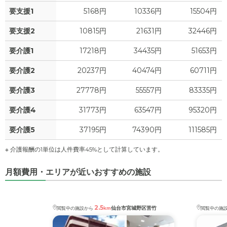
要支援1
5168円
10336円
15504円
2.6
食費
?
万円
要支援2
10815円
21631円
32446円
0
水道・光熱費
万円
要介護1
17218円
34435円
51653円
0
上乗せ介護費
?
万円
要介護2
20237円
40474円
60711円
7
要介護3
27778円
55557円
83335円
その他
万円
要介護4
31773円
63547円
95320円
-
介護保険料
万円
要介護5
37195円
74390円
111585円
※ 介護報酬の1単位は人件費率45%として計算しています。
月額費用・エリアが近いおすすめの施設
2.5
仙台市宮城野区苦竹
閲覧中の施設から
km
閲覧中の施