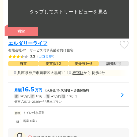
満室
エルダリーライフ
有限会社KYT
サービス付き高齢者向け住宅
3.2
(
口コミ1件
)
自立
要支援1•2
要介護1〜5
認知症可
兵庫県神戸市須磨区大黒町1-1-1
板宿駅
から 徒歩4分
16.5
月額
万円
(入居金
16.0
万円) + 介護保険料
家
8.0
万円
管
1.0
万円
食
4.5
万円
他
3.0
万円
2
個室 / 25.12~25.81m
/ 基本プラン
トイレ付き居室
居室10室
/