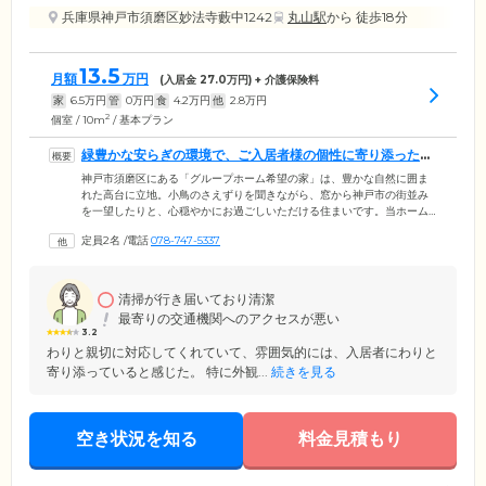
兵庫県神戸市須磨区妙法寺藪中1242
丸山駅
から 徒歩18分
13.5
月額
万円
(入居金
27.0
万円) + 介護保険料
家
6.5
万円
管
0
万円
食
4.2
万円
他
2.8
万円
2
個室 / 10m
/ 基本プラン
緑豊かな安らぎの環境で、ご入居者様の個性に寄り添ったケ
アをご提供します
神戸市須磨区にある「グループホーム希望の家」は、豊かな自然に囲ま
れた高台に立地。小鳥のさえずりを聞きながら、窓から神戸市の街並み
を一望したりと、心穏やかにお過ごしいただける住まいです。当ホーム
では最大9名のご入居者様がひとつのグループとなり、専門のケアスタッ
定員2名
/
電話
078-747-5337
フのもと共同生活を営んでいます。スタッフは日常をつうじて、ご入居
者様それぞれの個性をしっかりと把握し、お食事の支度や洗濯、掃除な
どから、お一人おひとりが得意とする家事を役割分担。家庭的なあたた
かい生活のなかで、ご自身の役割をしっかりとこなしながら、身体機能
清掃が行き届いており清潔
を活用していくことにより、認知機能の維持・向上を目指しています。
最寄りの交通機関へのアクセスが悪い
3.2
わりと親切に対応してくれていて、雰囲気的には、入居者にわりと
寄り添っていると感じた。 特に外観...
続きを見る
空き状況を知る
料金見積もり