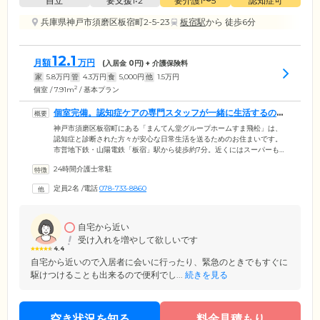
自立
要支援1•2
要介護1〜5
認知症可
兵庫県神戸市須磨区板宿町2-5-23
板宿駅
から 徒歩6分
12.1
月額
万円
(入居金
0
円) + 介護保険料
家
5.8
万円
管
4.3
万円
食
5,000
円
他
1.5
万円
2
個室 / 7.91m
/ 基本プラン
個室完備。認知症ケアの専門スタッフが一緒に生活するので
安心です
神戸市須磨区板宿町にある「まんてん堂グループホームすま飛松」は、
認知症と診断された方々が安心な日常生活を送るためのお住まいです。
市営地下鉄・山陽電鉄「板宿」駅から徒歩約7分。近くにはスーパーもあ
り、ご家族様のご来訪にも便利な立地です。定員は18名。神戸市に住民
24時間介護士常駐
票があり、要支援・要介護の認定を受けたみなさまが対象です。ご入居
者様は最大9名のグループとなり、認知症ケアの専門スタッフと共用スペ
定員2名
/
電話
078-733-8860
ースであるリビングダイニングを中心に共同生活を送ります。プライバ
シーを確保していただけるよう、お一人おひとりに個室をご用意。いつ
でも自由にご自身の時間をお過ごしください。
自宅から近い
受け入れを増やして欲しいです
4.4
自宅から近いので入居者に会いに行ったり、緊急のときでもすぐに
駆けつけることも出来るので便利でし...
続きを見る
空き状況を知る
料金見積もり