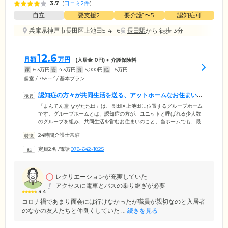
3.7
(
口コミ2件
)
自立
要支援2
要介護1〜5
認知症可
兵庫県神戸市長田区上池田5-4-16
長田駅
から 徒歩13分
12.6
月額
万円
(入居金
0
円) + 介護保険料
家
6.3
万円
管
4.3
万円
食
5,000
円
他
1.5
万円
2
個室 / 7.55m
/ 基本プラン
認知症の方々が共同生活を送る、アットホームなお住まいで
す
「まんてん堂 ながた池田」は、長田区上池田に位置するグループホーム
です。グループホームとは、認知症の方が、ユニットと呼ばれる少人数
のグループを組み、共同生活を営むお住まいのこと。当ホームでも、最
大9名のユニットを組んで生活しています。方針として、ご入居者様が介
24時間介護士常駐
護に頼りきりにならず、ご自分の力で生活を送れる「自立」した状態を
尊重。お一人おひとりに無理のない範囲で、掃除や洗濯などの家事を分
定員2名
/
電話
078-642-1825
担し、ユニットの中での役割を果たしてもらっています。集団の中で居
場所を見つけられることや、他者の役に立っているという自覚が、ご入
居者様の生きがいとなり、生活を豊かなものにします。
レクリエーションが充実していた
アクセスに電車とバスの乗り継ぎが必要
4.4
コロナ禍であまり面会には行けなかったが職員が親切なのと入居者
のなかの友人たちと仲良くしていた ...
続きを見る