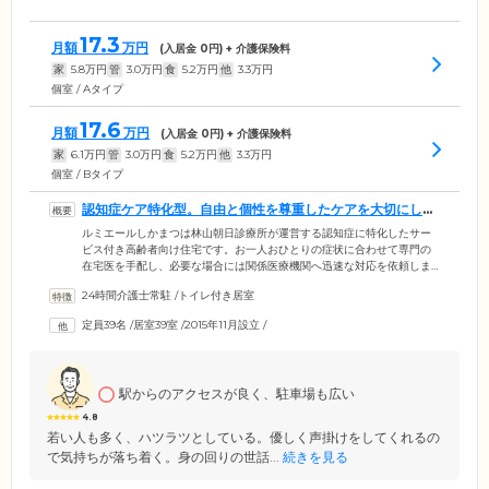
17.3
月額
万円
(入居金
0
円) + 介護保険料
家
5.8
万円
管
3.0
万円
食
5.2
万円
他
3.3
万円
個室 / Aタイプ
17.6
月額
万円
(入居金
0
円) + 介護保険料
家
6.1
万円
管
3.0
万円
食
5.2
万円
他
3.3
万円
個室 / Bタイプ
認知症ケア特化型。自由と個性を尊重したケアを大切にして
います
ルミエールしかまつは林山朝日診療所が運営する認知症に特化したサー
ビス付き高齢者向け住宅です。お一人おひとりの症状に合わせて専門の
在宅医を手配し、必要な場合には関係医療機関へ迅速な対応を依頼しま
す。24時間365日対応可能な訪問看護ステーションとも連携をとり、昼夜
24時間介護士常駐
/
トイレ付き居室
を問わない手厚いケアを可能に。お看取りにも対応していますので、ぜ
ひ一度ご相談ください。さらに認知症ケアに精通した介護士が24時間常
定員39名
/
居室39室
/
2015年11月設立
/
駐。ここではご入居者様の尊厳と、その方らしい人生を尊重するため、
今までの生活の一部だった飲酒と喫煙も自由です。ご入居者様の自由と
個性を尊重し、みなさまの自主性を重視した支援を行っています。
駅からのアクセスが良く、駐車場も広い
4.8
若い人も多く、ハツラツとしている。優しく声掛けをしてくれるの
で気持ちが落ち着く。身の回りの世話...
続きを見る