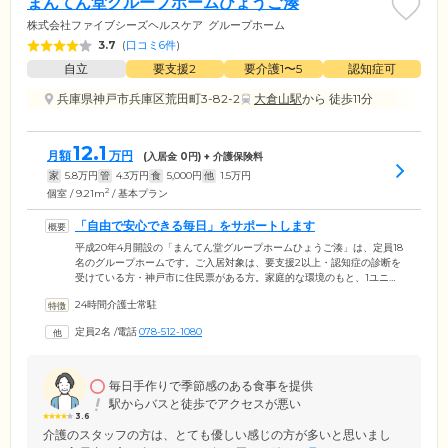
まんてん堂グループホームひょうご湊
株式会社ファイブシーズヘルスケア
グループホーム
3.7
(
口コミ6件
)
自立
要支援2
要介護1〜5
認知症可
兵庫県神戸市兵庫区荒田町3-82-2
大倉山駅
から 徒歩11分
12.1
月額
万円
(入居金
0
円) + 介護保険料
家
5.8
万円
管
4.3
万円
食
5,000
円
他
1.5
万円
2
個室 / 9.21m
/ 基本プラン
「自由で安心できる毎日」をサポートします
平成20年4月開設の「まんてん堂グループホームひょうご湊」は、定員18
名のグループホームです。ご入居対象は、要支援2以上・認知症の診断を
受けている方・神戸市に住民票がある方。家庭的な環境のもと、1ユニッ
ト9名の少人数で、集団生活を送っています。当ホームが大切にしている
24時間介護士常駐
のは「その人らしさ」。一律でケアを行うのではなく、お一人おひとり
の生活リズムや趣味・嗜好を尊重しながら、自由で安心できる毎日を送
定員2名
/
電話
078-512-1080
れるようサポートしています。認知機能・身体機能の維持のため、家事
をお手伝いしていただくこともあります。お茶を淹れたり、お部屋の掃
除をしたり、簡単な家事を行うことで、自尊心を引き出すことも大切に
しています。
毎日手作りで季節感のある食事を提供
駅からバスと徒歩でアクセスが悪い
3.6
介護のスタッフの方は、とても優しい感じの方が多いと思いまし