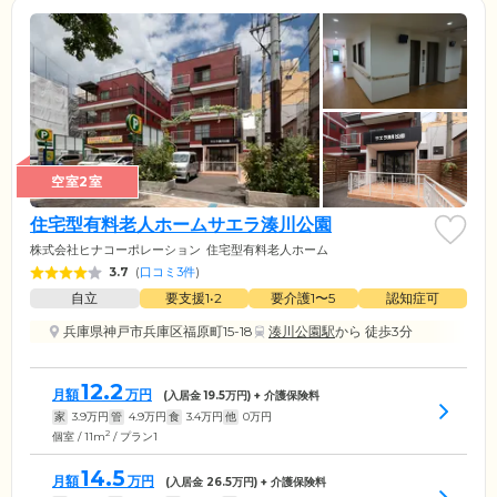
空室2室
住宅型有料老人ホームサエラ湊川公園
株式会社ヒナコーポレーション
住宅型有料老人ホーム
3.7
(
口コミ3件
)
自立
要支援1•2
要介護1〜5
認知症可
兵庫県神戸市兵庫区福原町15-18
湊川公園駅
から 徒歩3分
12.2
月額
万円
(入居金
19.5
万円) + 介護保険料
家
3.9
万円
管
4.9
万円
食
3.4
万円
他
0
万円
2
個室 / 11m
/ プラン1
14.5
月額
万円
(入居金
26.5
万円) + 介護保険料