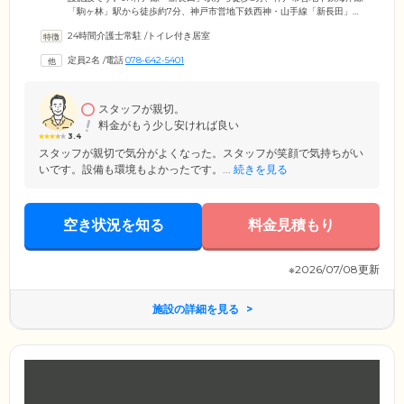
「駒ヶ林」駅から徒歩約7分、神戸市営地下鉄西神・山手線「新長田」駅
から徒歩8分と複数路線からアクセス可能な利便性の高さが特徴。ご面会
24時間介護士常駐
/
トイレ付き居室
に来られるご家族様やご友人様からご好評いただいている立地です。閑
静な住宅街に馴染む落ち着いた外観の館内には、18室の個室を完備。全
定員2名
/
電話
078-642-5401
室ひとり部屋でご用意していますので、ご入居者様それぞれのライフス
タイルを大切に、思いおもいの日常をお過ごしいただけます。
スタッフが親切。
料金がもう少し安ければ良い
3.4
スタッフが親切で気分がよくなった。スタッフが笑顔で気持ちがい
いです。設備も環境もよかったです。...
続きを見る
空き状況を知る
料金見積もり
※2026/07/08更新
施設の詳細を見る