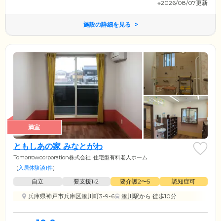
※2026/08/07更新
施設の詳細を見る
満室
ともしあの家 みなとがわ
Tomorrowcorporation株式会社
住宅型有料老人ホーム
(
入居体験談1件
)
自立
要支援1•2
要介護2〜5
認知症可
兵庫県神戸市兵庫区湊川町3-9-6
湊川駅
から 徒歩10分