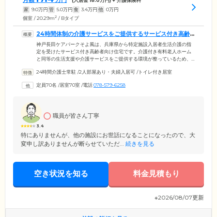
(入居金
18.0
万円) + 介護保険料
家
9.0
万円
管
5.0
万円
食
3.4
万円
他
0
万円
2
個室 / 20.29m
/ Bタイプ
24時間体制の介護サービスをご提供するサービス付き高齢
者向け住宅です
神戸長田ケアパークそよ風は、兵庫県から特定施設入居者生活介護の指
定を受けたサービス付き高齢者向け住宅です。介護付き有料老人ホーム
と同等の生活支援や介護サービスをご提供する環境が整っているため、
介護が必要な方や認知症を抱える方に安心してご入居いただけます。介
24時間介護士常駐
/
2人部屋あり・夫婦入居可
/
トイレ付き居室
護スタッフは24時間365日常駐。お食事、掃除、洗濯などの生活サポート
から排せつ介助、入浴介助まで、ご入居者様のお体の状態に合わせてき
定員70名
/
居室70室
/
電話
078-579-6258
め細やかにお手伝いいたします。また医療機関とも協力体制を整えてお
り、健康管理や緊急時はもちろん、看取りにも対応。ご入居者様の尊厳
ある暮らしを支えます。
職員が皆さん丁寧
3.4
特にありませんが、他の施設にお世話になることになったので、大
変申し訳ありませんが断らせていただ...
続きを見る
空き状況を知る
料金見積もり
※2026/08/07更新