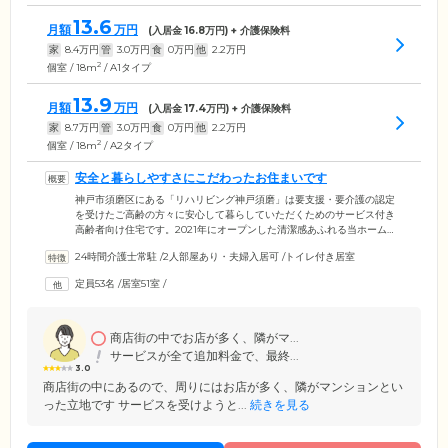
13.6
月額
万円
(入居金
16.8
万円) + 介護保険料
家
8.4
万円
管
3.0
万円
食
0
万円
他
2.2
万円
2
個室 / 18m
/ A1タイプ
13.9
月額
万円
(入居金
17.4
万円) + 介護保険料
家
8.7
万円
管
3.0
万円
食
0
万円
他
2.2
万円
2
個室 / 18m
/ A2タイプ
安全と暮らしやすさにこだわったお住まいです
神戸市須磨区にある「リハリビング神戸須磨」は要支援・要介護の認定
を受けたご高齢の方々に安心して暮らしていただくためのサービス付き
高齢者向け住宅です。2021年にオープンした清潔感あふれる当ホーム
は、みなさまの安全に配慮し、オールバリアフリー設計を採用。車いす
24時間介護士常駐
/
2人部屋あり・夫婦入居可
/
トイレ付き居室
の方でも安心の住まいづくりに努めております。お部屋はプライベート
な時間を確保できる完全個室を全6タイプご用意。ご夫婦でもゆったりと
定員53名
/
居室51室
/
お過ごしいただけるお部屋もございます。ご自身のライフスタイルに合
ったお部屋をお選びください。また、当ホームは神戸市営地下鉄「板
宿」駅より徒歩3分と好アクセス。ご家族様やご友人様のご来訪にも便利
な環境です。
商店街の中でお店が多く、隣がマ...
サービスが全て追加料金で、最終...
3.0
商店街の中にあるので、周りにはお店が多く、隣がマンションとい
った立地です サービスを受けようと...
続きを見る