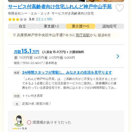
サービス付高齢者向け住宅ふれんど神戸中山手苑
有限会社シー・エル・エッチ
サービス付き高齢者向け住宅
3.0
(
口コミ1件
)
自立
要支援1•2
要介護1〜5
認知症可
兵庫県神戸市中央区中山手通7-8-5
県庁前駅
から 徒歩8分
15.1
月額
万円
(入居金
15.0
万円) + 介護保険料
家
7.0
万円
管
5.6
万円
食
2.0
万円
他
5,000
円
2
個室 / 19.53~22.46m
/ 基本料金
24時間スタッフが常駐し、みなさまの生活を見守ります
「ふれんど神戸中山手苑」は、ご高齢の方がご不安なく生活することが
できるよう必要に応じて生活支援サービスのご提供し、医療機関との連
携を行っている賃貸住宅です。館内にはスタッフが24時間常駐してお
り、定期的な巡回やお声掛けをとおしてみなさまの安否を確認していま
トイレ付き居室
す。建物の周辺は普段のお買い物にも便利な神戸市の中心部に位置しな
がら、閑静で落ち着いた雰囲気が漂う人気のエリア。神戸市営地下鉄
定員24名
/
居室24室
/
「大倉山」駅から徒歩10分とアクセスも抜群ですので、ご家族様やご友
人様もお気軽にお顔を見に来ていただけます。安心の見守り体制のも
と、のびのびとお過ごしください。
清潔感がありそうだった
3.0