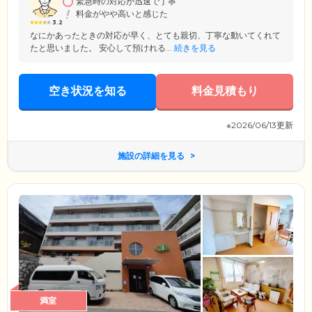
緊急時の対応が迅速で丁寧
料金がやや高いと感じた
3.2
なにかあったときの対応が早く、とても親切、丁寧な動いてくれて
たと思いました。 安心して預けれる...
続きを見る
空き状況を知る
料金見積もり
※2026/06/13更新
施設の詳細を見る
満室