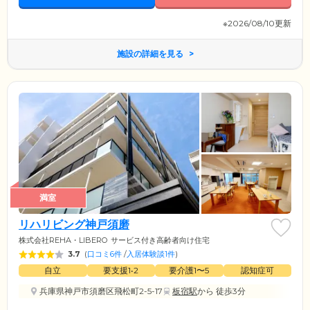
※2026/08/10更新
施設の詳細を見る
満室
リハリビング神戸須磨
株式会社REHA・LIBERO
サービス付き高齢者向け住宅
3.7
(
口コミ6件
/
入居体験談1件
)
自立
要支援1•2
要介護1〜5
認知症可
兵庫県神戸市須磨区飛松町2-5-17
板宿駅
から 徒歩3分