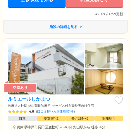
※2026/07/21更新
施設の詳細を見る
空室あり
ルミエールしかまつ
医療法人社団 林山朝日診療所
サービス付き高齢者向け住宅
4.8
(
口コミ1件
/
入居体験談1件
)
自立
要支援1•2
要介護1〜5
認知症可
兵庫県神戸市長田区鹿松町3-1-10
丸山駅
から 徒歩14分