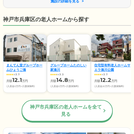
施設の詳細を見る
神戸市兵庫区の老人ホームから探す
まんてん堂グループホー
グループホームたのしい
住宅型有料老人ホームサ
ムひょうご湊
家湊川
エラ湊川公園
3.7
3.3
3.7
12.1
14.8
12.2
月額
万円
月額
万円
月額
万円
(入居金0万円+介護保険料)
(入居金0万円+介護保険料)
(入居金20万円+介護保険料)
神戸市兵庫区の老人ホームを全て
見る