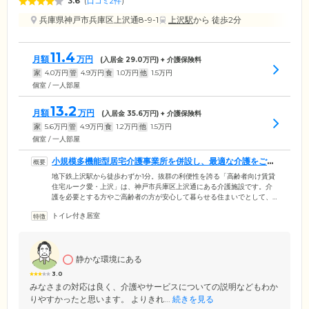
3.6
(
口コミ2件
)
兵庫県神戸市兵庫区上沢通8-9-1
上沢駅
から 徒歩2分
11.4
月額
万円
(入居金
29.0
万円) + 介護保険料
家
4.0
万円
管
4.9
万円
食
1.0
万円
他
1.5
万円
個室 / 一人部屋
13.2
月額
万円
(入居金
35.6
万円) + 介護保険料
家
5.6
万円
管
4.9
万円
食
1.2
万円
他
1.5
万円
個室 / 一人部屋
小規模多機能型居宅介護事業所を併設し、最適な介護をご提
供しています
地下鉄上沢駅から徒歩わずか1分。抜群の利便性を誇る「高齢者向け賃貸
住宅ルーク愛・上沢」は、神戸市兵庫区上沢通にある介護施設です。介
護を必要とする方やご高齢者の方が安心して暮らせる住まいでとして、
館内には小規模多機能型居宅介護事業所を併設。地域密着型のサービス
トイレ付き居室
として「通所」「訪問」「宿泊」といった複合的なケアサービスをご提
供しています。そのため、ご入居者様お一人おひとりの身体状況や介護
度に合わせて、最適な介護を行うことが可能。デイサービスや訪問ヘル
パーなど、それぞれのライフスタイルに合わせてご活用ください。
静かな環境にある
3.0
みなさまの対応は良く、介護やサービスについての説明などもわか
りやすかったと思います。 よりきれ...
続きを見る