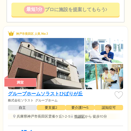
最短1分
プロに施設を提案してもらう
神戸市長田区 人気 No.1
満室
グループホームソラストひばりが丘
株式会社ソラスト
グループホーム
自立
要支援2
要介護1〜5
認知症可
兵庫県神戸市長田区雲雀ケ丘1-2-5
鵯越駅
から 徒歩10分