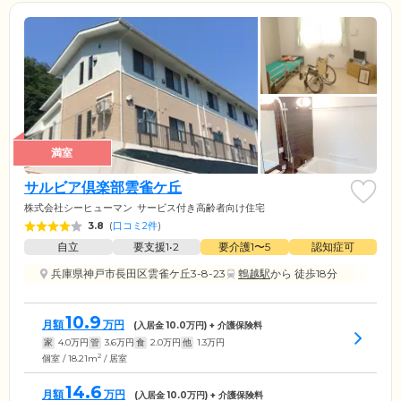
満室
サルビア倶楽部雲雀ケ丘
株式会社シーヒューマン
サービス付き高齢者向け住宅
3.8
(
口コミ2件
)
自立
要支援1•2
要介護1〜5
認知症可
兵庫県神戸市長田区雲雀ケ丘3-8-23
鵯越駅
から 徒歩18分
10.9
月額
万円
(入居金
10.0
万円) + 介護保険料
家
4.0
万円
管
3.6
万円
食
2.0
万円
他
1.3
万円
2
個室 / 18.21m
/ 居室
14.6
月額
万円
(入居金
10.0
万円) + 介護保険料