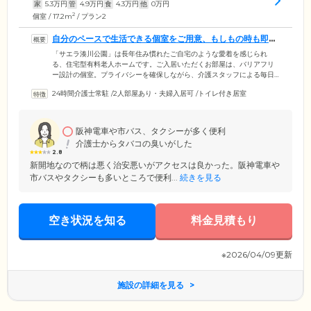
家
5.3
万円
管
4.9
万円
食
4.3
万円
他
0
万円
2
個室 / 17.2m
/ プラン2
自分のペースで生活できる個室をご用意、もしもの時も即対
応できる環境です
「サエラ湊川公園」は長年住み慣れたご自宅のような愛着を感じられ
る、住宅型有料老人ホームです。ご入居いただくお部屋は、バリアフリ
ー設計の個室。プライバシーを確保しながら、介護スタッフによる毎日
のお声がけで、見守られている安心感のなかお過ごしいただけます。お
24時間介護士常駐
/
2人部屋あり・夫婦入居可
/
トイレ付き居室
部屋には、トイレ、洗面台、エアコンを完備。ベッドや家具なども自由
に配置でき、一人で暮らすのにぴったりなサイズ感です。また、お部屋
内に緊急コールを設置。「急に体調が悪くなった」「怪我をした」など
の緊急時には、24時間常駐しているスタッフが駆けつけるので安心で
阪神電車や市バス、タクシーが多く便利
す。そのほか、地域の医療機関との連携により、医師による定期的な訪
介護士からタバコの臭いがした
問診療を実施しています。
2.8
新開地なので柄は悪く治安悪いがアクセスは良かった。阪神電車や
市バスやタクシーも多いところで便利...
続きを見る
空き状況を知る
料金見積もり
※2026/04/09更新
施設の詳細を見る