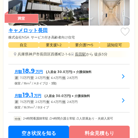
満室
キャメロット長田
株式会社NSA
サービス付き高齢者向け住宅
自立
要支援1•2
要介護1〜5
認知症可
兵庫県神戸市長田区四番町2-1-6
長田駅
から 徒歩3分
18.9
月額
万円
(入居金
30.0
万円) + 介護保険料
家
7.3
万円
管
2.5
万円
食
6.4
万円
他
2.8
万円
2
個室 / 18m
/ Aタイプ(2・3階)
19.1
月額
万円
(入居金
30.0
万円) + 介護保険料
家
7.5
万円
管
2.5
万円
食
6.4
万円
他
2.8
万円
2
個室 / 18.91m
/ Bタイプ
24時間看護師常駐
/
24時間介護士常駐
/
2人部屋あり・夫婦入居可
空き状況を知る
料金見積もり