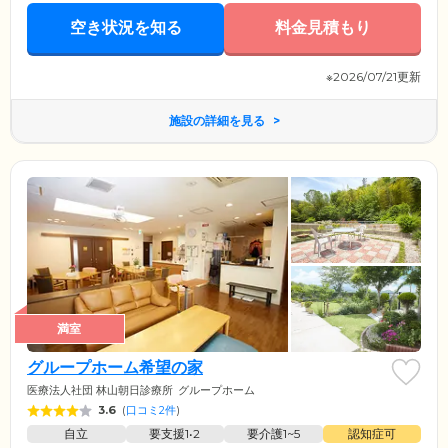
空き状況を知る
料金見積もり
※2026/07/21更新
施設の詳細を見る
満室
グループホーム希望の家
医療法人社団 林山朝日診療所
グループホーム
3.6
(
口コミ2件
)
自立
要支援1•2
要介護1~5
認知症可