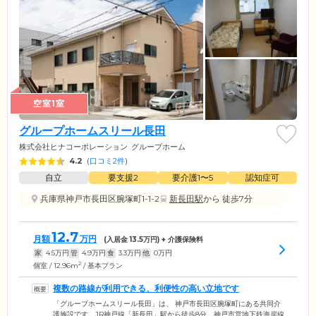
空室1室
グループホームスリール長田
株式会社ヒナコーポレーション
グループホーム
4.2
(
口コミ2件
)
自立
要支援2
要介護1〜5
認知症可
兵庫県神戸市長田区腕塚町1-1-2
新長田駅
から 徒歩7分
12.7
月額
万円
(入居金
13.5
万円) + 介護保険料
家
4.5
万円
管
4.9
万円
食
3.3
万円
他
0
万円
2
個室 / 12.96m
/ 基本プラン
複数の路線が利用できる、利便性の高い立地です
「グループホームスリール長田」は、 神戸市長田区腕塚町にある共同介
護施設です。JR神戸線「新長田」駅から徒歩8分、神戸市営地下鉄海岸線