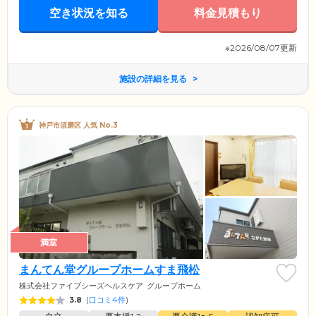
空き状況を知る
料金見積もり
※2026/08/07更新
施設の詳細を見る
神戸市須磨区 人気 No.3
満室
まんてん堂グループホームすま飛松
株式会社ファイブシーズヘルスケア
グループホーム
3.8
(
口コミ4件
)