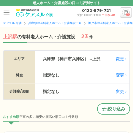
老人ホーム・介護施設の口コミ評判サイト
0120-579-721
掲載施設5万件超
0
受付 10:00〜19:00
土日祝OK
ケアスル 介護
兵庫県の有料老人ホーム・介護施設一覧
神戸市の有料老人ホーム・介護施
23
上沢駅
の
有料老人ホーム・介護施設
件
変更
兵庫県（神戸市兵庫区）...
上沢
エリア
指定なし
変更
料金
指定なし
変更
介護度/医療
絞り込み
おすすめ順
空室の多い順
安い順
高い順
口コミ件数順