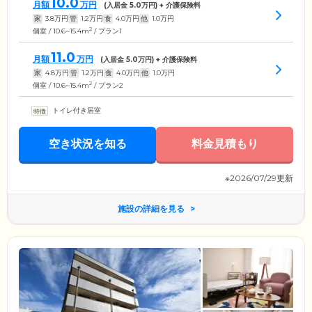
10.0
月額
万円
(入居金
5.0
万円) + 介護保険料
家
3.8
万円
管
1.2
万円
食
4.0
万円
他
1.0
万円
2
個室 / 10.6~15.4m
/ プラン1
11.0
月額
万円
(入居金
5.0
万円) + 介護保険料
家
4.8
万円
管
1.2
万円
食
4.0
万円
他
1.0
万円
2
個室 / 10.6~15.4m
/ プラン2
トイレ付き居室
空き状況を知る
料金見積もり
※2026/07/29更新
施設の詳細を見る