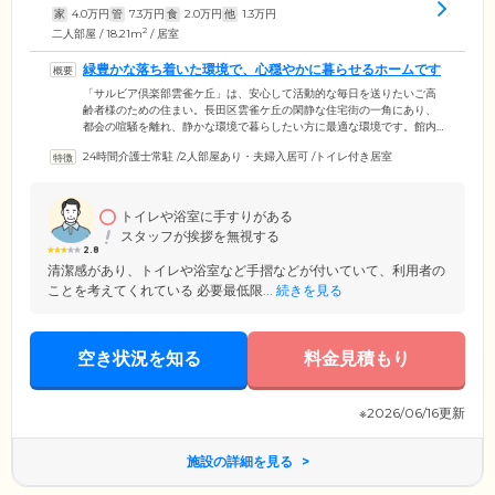
家
4.0
万円
管
7.3
万円
食
2.0
万円
他
1.3
万円
2
二人部屋 / 18.21m
/ 居室
緑豊かな落ち着いた環境で、心穏やかに暮らせるホームです
「サルビア倶楽部雲雀ケ丘」は、安心して活動的な毎日を送りたいご高
齢者様のための住まい。長田区雲雀ケ丘の閑静な住宅街の一角にあり、
都会の喧騒を離れ、静かな環境で暮らしたい方に最適な環境です。館内
にはスタッフが24時間常駐し、ご入居者様の生活をサポート。郵便物・
24時間介護士常駐
/
2人部屋あり・夫婦入居可
/
トイレ付き居室
宅配便の受け取りや不在時の取り次ぎなどのフロントサービスから、緊
急時の医療連携まで、幅広いサポートでみなさまの快適な生活を支えま
す。また、当ホームは賃貸住宅のため、敷金のみでご入居可能。高額な
入居金は不要です。費用面でお悩みの方もぜひ一度ご相談ください。
トイレや浴室に手すりがある
スタッフが挨拶を無視する
2.8
清潔感があり、トイレや浴室など手摺などが付いていて、利用者の
ことを考えてくれている 必要最低限...
続きを見る
空き状況を知る
料金見積もり
※2026/06/16更新
施設の詳細を見る