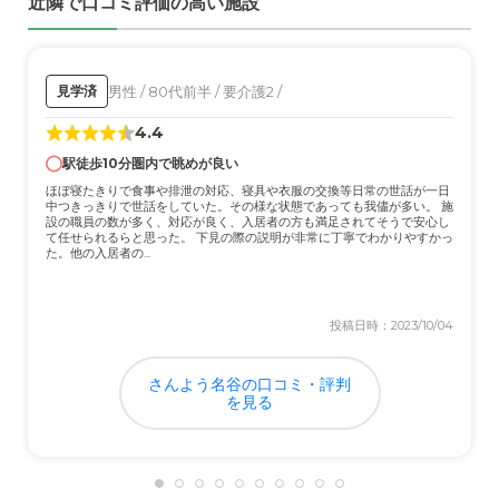
近隣で口コミ評価の高い施設
細かく食事を管理してくださっている証拠だと感
じ、改めて安心しました。
男性 / 80代前半 / 要介護2 /
見学済
さらに、
訪問の歯医者さんや訪問診療も施設内で受
けられる
という点は、非常に大きなメリットです。
4.4
高齢になると体調が変化しやすく、通院の負担も大
駅徒歩10分圏内で眺めが良い
きくなります。施設内で必要な医療サービスを受け
ほぼ寝たきりで食事や排泄の対応、寝具や衣服の交換等日常の世話が一日
られることで、わざわざ外の病院に連れて行く手間
中つきっきりで世話をしていた。その様な状態であっても我儘が多い。 施
設の職員の数が多く、対応が良く、入居者の方も満足されてそうで安心し
も省けますし、住み慣れた場所で安心して医療を受
て任せられるらと思った。 下見の際の説明が非常に丁寧でわかりやすかっ
た。他の入居者の...
けられるのは、入居者本人にとっても、私たち家族
にとっても心強い限りです。叔父も特に不満を言う
ことなく、元気に過ごせているのは、こうした質の
投稿日時：2023/10/04
高い食事と医療サポートが提供されているおかげだ
と感謝しています。
さんよう名谷の口コミ・評判
を見る