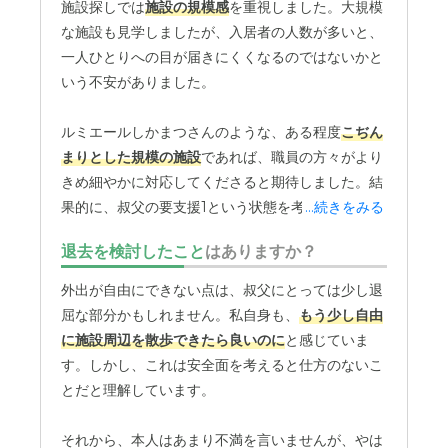
施設探しでは
施設の規模感
を重視しました。大規模
な施設も見学しましたが、入居者の人数が多いと、
一人ひとりへの目が届きにくくなるのではないかと
いう不安がありました。
ルミエールしかまつさんのような、ある程度
こぢん
まりとした規模の施設
であれば、職員の方々がより
きめ細やかに対応してくださると期待しました。結
果的に、叔父の要支援1という状態を考えると、広
...続きをみる
すぎる施設よりも、目が届きやすい規模でアットホ
退去を検討したこと
はありますか？
ームな雰囲気のルミエールしかまつさんが最適だと
感じています。ルミエールしかまつさんの職員の
外出が自由にできない点は、叔父にとっては少し退
方々は、本当に親切で細やかな気配りをしてくださ
屈な部分かもしれません。私自身も、
もう少し自由
います。頻繁に施設に行くわけではありませんが、
に施設周辺を散歩できたら良いのに
と感じていま
何かあれば電話で状況をこまめに連絡してくださる
す。しかし、これは安全面を考えると仕方のないこ
ので安心です。例えば、
叔父から何か相談があれ
とだと理解しています。
ば、すぐに職員さんが対応してくださっている
よう
です。
それから、本人はあまり不満を言いませんが、やは