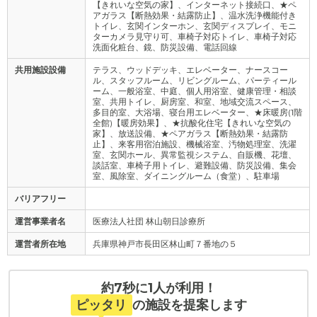
【きれいな空気の家】、インターネット接続口、★ペ
アガラス【断熱効果・結露防止】、温水洗浄機能付き
トイレ、玄関インターホン、玄関ディスプレイ、モニ
ターカメラ見守り可、車椅子対応トイレ、車椅子対応
洗面化粧台、鏡、防災設備、電話回線
共用施設設備
テラス、ウッドデッキ、エレベーター、ナースコー
ル、スタッフルーム、リビングルーム、パーティール
ーム、一般浴室、中庭、個人用浴室、健康管理・相談
室、共用トイレ、厨房室、和室、地域交流スペース、
多目的室、大浴場、寝台用エレベーター、★床暖房(1階
全館)【暖房効果】、★抗酸化住宅【きれいな空気の
家】、放送設備、★ペアガラス【断熱効果・結露防
止】、来客用宿泊施設、機械浴室、汚物処理室、洗濯
室、玄関ホール、異常監視システム、自販機、花壇、
談話室、車椅子用トイレ、避難設備、防災設備、集会
室、風除室、ダイニングルーム（食堂）、駐車場
バリアフリー
運営事業者名
医療法人社団 林山朝日診療所
運営者所在地
兵庫県神戸市長田区林山町７番地の５
約7秒に1人が利用！
ピッタリ
の施設を提案します