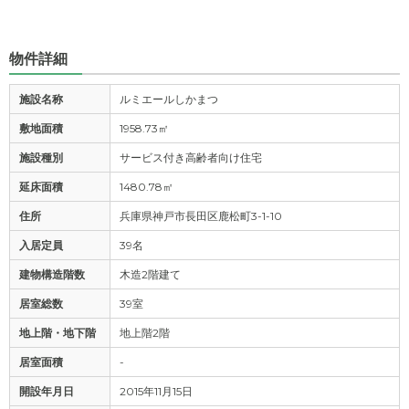
物件詳細
施設名称
ルミエールしかまつ
敷地面積
1958.73㎡
施設種別
サービス付き高齢者向け住宅
延床面積
1480.78㎡
住所
兵庫県神戸市長田区鹿松町3-1-10
入居定員
39名
建物構造階数
木造2階建て
居室総数
39室
地上階・地下階
地上階2階
居室面積
-
開設年月日
2015年11月15日