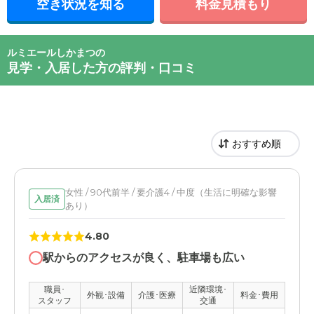
空き状況を知る
料金見積もり
ルミエールしかまつの
見学・入居した方の評判・口コミ
女性 / 90代前半 / 要介護4 / 中度（生活に明確な影響
入居済
あり）
4.80
駅からのアクセスが良く、駐車場も広い
職員･
近隣環境･
外観･設備
介護･医療
料金･費用
スタッフ
交通