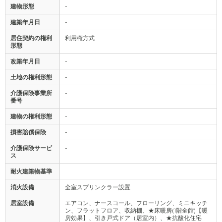
建物形態
-
建築年月日
-
居住契約の権利
利用権方式
形態
改築年月日
-
土地の権利形態
-
介護保険事業所
-
番号
建物の権利形態
-
損害賠償保険
-
介護保険サービ
-
ス
耐火建築物基準
消火設備
全室スプリンクラー設置
居室設備
エアコン、ナースコール、フローリング、ミニキッチ
ン、フラットフロア、収納棚、★床暖房(1階全館)【暖
房効果】、引き戸式ドア（居室内）、★抗酸化住宅