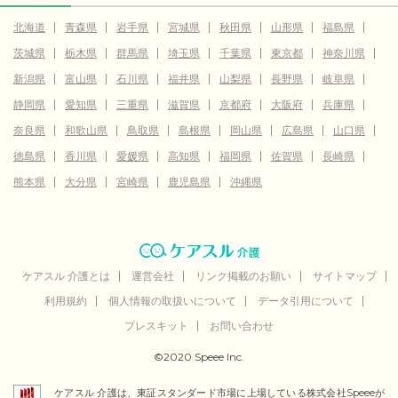
北海道
青森県
岩手県
宮城県
秋田県
山形県
福島県
茨城県
栃木県
群馬県
埼玉県
千葉県
東京都
神奈川県
新潟県
富山県
石川県
福井県
山梨県
長野県
岐阜県
静岡県
愛知県
三重県
滋賀県
京都府
大阪府
兵庫県
奈良県
和歌山県
鳥取県
島根県
岡山県
広島県
山口県
徳島県
香川県
愛媛県
高知県
福岡県
佐賀県
長崎県
熊本県
大分県
宮崎県
鹿児島県
沖縄県
ケアスル 介護とは
運営会社
リンク掲載のお願い
サイトマップ
利用規約
個人情報の取扱いについて
データ引用について
プレスキット
お問い合わせ
©2020 Speee Inc.
ケアスル 介護は、東証スタンダード市場に上場している株式会社Speeeが