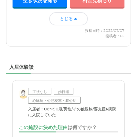
空き状況を知る
料金見積もり
とじる
投稿日時：2022/07/07
投稿者：FF
入居体験談
症状なし
歩行器
心臓病・心筋梗塞・狭心症
入居者：86〜90歳/男性/その他親族/要支援1/病院
に入院していた
この施設に決めた理由
は何ですか？