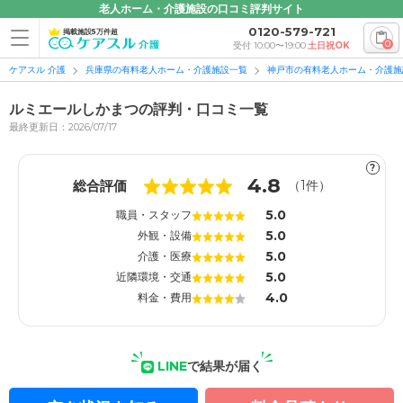
老人ホーム・介護施設の口コミ評判サイト
0120-579-721
掲載施設5万件超
0
受付 10:00〜19:00
土日祝OK
ケアスル 介護
兵庫県の有料老人ホーム・介護施設一覧
神戸市の有料老人ホーム・介護施
ルミエールしかまつの評判・口コミ一覧
最終更新日：2026/07/17
?
1
1
4.8
総合評価
（
1
件）
5.0
職員・スタッフ
5.0
外観・設備
5.0
介護・医療
5.0
近隣環境・交通
4.0
料金・費用
LINE
で結果が届く