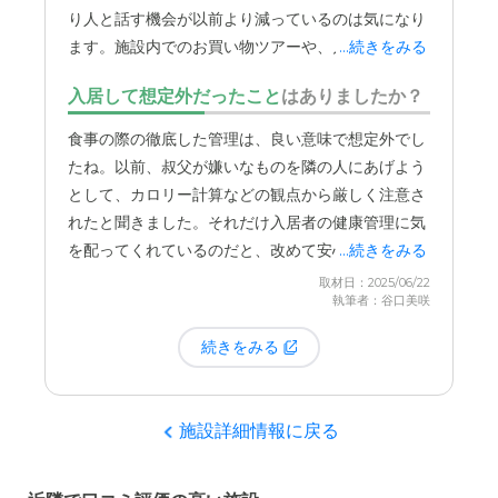
り人と話す機会が以前より減っているのは気になり
おかげで、コミュニケーションで困ることはないと
ます。施設内でのお買い物ツアーや、月に一度の移
...続きをみる
言っています。「ほっとかれている」と感じること
動販売など、レクリエーションは行われているよう
は一切なく、しっかり見守ってくれているという印
入居して想定外だったこと
はありましたか？
ですが、もう少し積極的に外に出る機会があれば、
象です。ルミエールしかまつさんの食事は、
栄養バ
より充実した生活を送れるのではないかと思ってい
食事の際の徹底した管理は、良い意味で想定外でし
ランスがしっかりと考えられており、美味しい
と叔
ます。
たね。以前、叔父が嫌いなものを隣の人にあげよう
父も満足しています。以前病院にいた時は「味が薄
として、カロリー計算などの観点から厳しく注意さ
い」と言っていましたが、こちらに来てからは「美
れたと聞きました。それだけ入居者の健康管理に気
味しい」と喜んで食べています。介護施設における
を配ってくれているのだと、改めて安心しました。
...続きをみる
食事は、単なる栄養補給だけでなく、入居者の楽し
取材日：2025/06/22
みや生活の質を保つ上で非常に重要です。特に印象
執筆者：谷口美咲
的だったのは、食事管理の徹底ぶりです。
続きをみる
以前、叔父が自分の嫌いなものを隣の入居者にあげ
ようとした際に、カロリー計算や持病の関係で、他
人に食べ物を分けてはいけないと厳しく注意された
施設詳細情報に戻る
ことがあったと聞きました。これは、入居者一人ひ
とりの健康状態に合わせて、専門的な視点からきめ