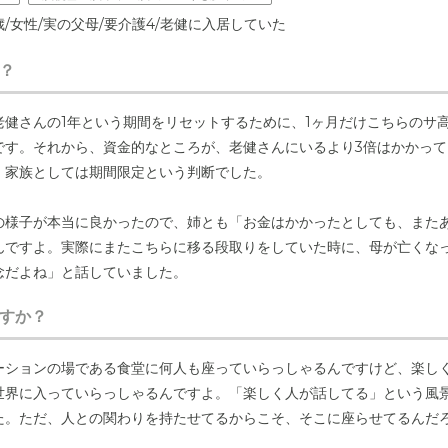
歳/女性/実の父母/要介護4/老健に入居していた
？
老健さんの1年という期間をリセットするために、1ヶ月だけこちらのサ
です。それから、資金的なところが、老健さんにいるより3倍はかかって
、家族としては期間限定という判断でした。
の様子が本当に良かったので、姉とも「お金はかかったとしても、また
んですよ。実際にまたこちらに移る段取りをしていた時に、母が亡くな
念だよね」と話していました。
すか？
ーションの場である食堂に何人も座っていらっしゃるんですけど、楽し
世界に入っていらっしゃるんですよ。「楽しく人が話してる」という風
た。ただ、人との関わりを持たせてるからこそ、そこに座らせてるんだ