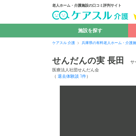
老人ホーム・介護施設の口コミ評判サイト
施設を探す
ケアスル 介護
兵庫県の有料老人ホーム・介護
せんだんの実 長田
サ
医療法人社団せんだん会
（
退去体験談
1
件
）