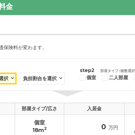
料金
護保険料が変わます。
step2
部屋タイプ (複数選択
個室
二人部屋
部屋タイプ/広さ
入居金
個室
0
万円
2
18m