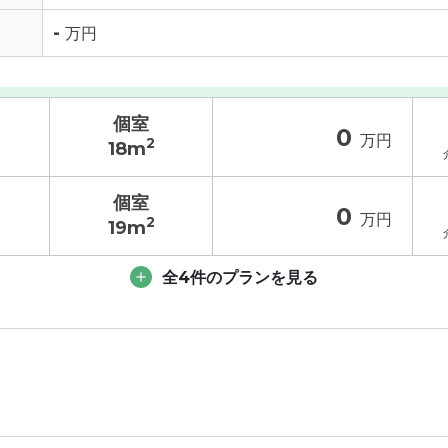
-
万円
個室
0
万円
2
18m
個室
0
万円
2
19m
入居金
その他費用
/ 補足
全4件のプランを見る
18.6
万円
入居金
その他費用
/ 補足
6.2
万円
18.8
万円
0
万円
6.4
万円