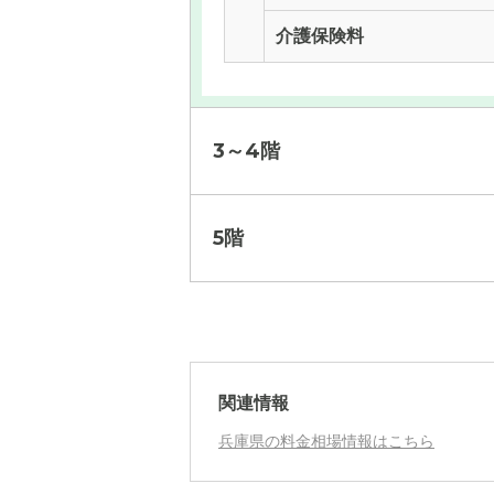
介護保険料
3～4階
5階
月額費用
月額費用
?
月額費用
家賃
関連情報
月額費用
?
兵庫県の料金相場情報はこちら
管理費
?
家賃