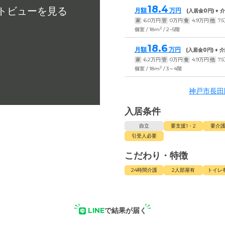
18.4
月額
万円
(入居金
0
円) +
家
6.0
万円
管
0
万円
食
4.9
万円
他
7.5
2
個室 / 18m
/ 2~5階
18.6
月額
万円
(入居金
0
円) +
家
6.2
万円
管
0
万円
食
4.9
万円
他
7.5
2
個室 / 18m
/ 3～4階
神戸市長田
入居条件
自立
要支援1・2
要介護
引受人必要
こだわり・特徴
24時間介護
2人部屋有
トイレ
LINE
で結果が届く