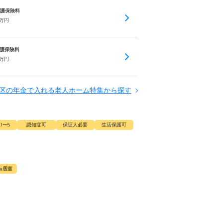
 介護保険料
万円
 介護保険料
万円
区の年金で入れる老人ホーム特集から探す
1〜5
認知症可
保証人必要
生活保護可
有居室