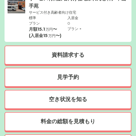
手苑
サービス付き高齢者向け住宅
標準
入居金
プラン
0
-
月額
15.1
〜
プラン
万円
(入居金
15
〜)
万円
資料請求する
見学予約
空き状況を知る
料金の総額を見積もり