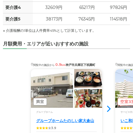
要介護4
32609円
65217円
97826円
要介護5
38173円
76345円
114518円
※ 介護報酬の1単位は人件費率45%として計算しています。
月額費用・エリアが近いおすすめの施設
0.9
神戸市兵庫区下祇園町
閲覧中の施設から
km
閲覧中の施
満室
空室3
グループホーム
サービス付
グループホームたのしい家大倉山
いこ和
3.9