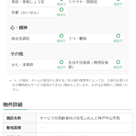
骨折・骨粗しょう症
リウマチ・関節症
相談可
相談可
疥癬（かいせん）
相談可
心・精神
統合失調症
うつ・鬱病
相談可
相談可
その他
生活不活発病（廃用症候
がん・末期癌
群）
相談可
相談可
※「○」の場合、ホームの状況や入居するご本人様の状態等によっては、入居のお受け入
れや継続的なサービス提供ができない場合もございます。まずはお気軽にご相談くだ
さい。
物件詳細
施設名称
サービス付高齢者向け住宅ふれんど神戸中山手苑
敷地面積
-