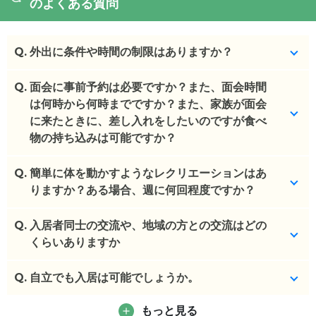
のよくある質問
Q.
外出に条件や時間の制限はありますか？
Q.
ご家族様同伴であれば、特にございません。
面会に事前予約は必要ですか？また、面会時間
は何時から何時までですか？また、家族が面会
(回答者: 施設担当者,回答日: 2024/05/14)
に来たときに、差し入れをしたいのですが食べ
物の持ち込みは可能ですか？
Q.
予約制です。16時までとなります。差し入れは可能
簡単に体を動かすようなレクリエーションはあ
です。
りますか？ある場合、週に何回程度ですか？
(回答者: 施設担当者,回答日: 2024/05/14)
Q.
併設デイサービスのご利用となります。
入居者同士の交流や、地域の方との交流はどの
くらいありますか
(回答者: 施設担当者,回答日: 2024/05/14)
Q.
地域の方々との交流については、特にございませ
自立でも入居は可能でしょうか。
ん。
もっと見る
いいえ、できません。