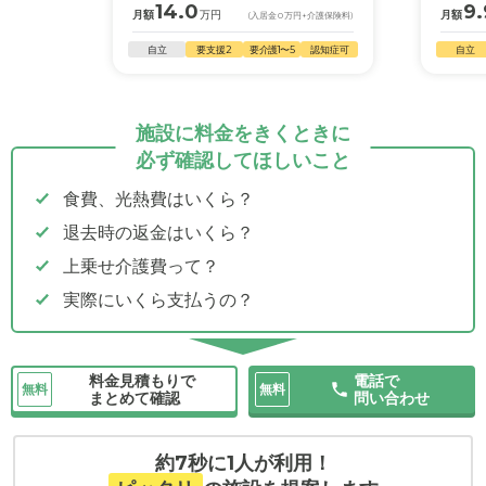
14.0
9.
月額
万円
月額
(入居金
0
万円
+介護保険料)
自立
要支援2
要介護1〜5
認知症可
自立
施設に料金をきくときに
必ず確認してほしいこと
食費、光熱費はいくら？
退去時の返金はいくら？
上乗せ介護費って？
実際にいくら支払うの？
料金見積もりで
電話で
無料
無料
まとめて確認
問い合わせ
約7秒に1人が利用！