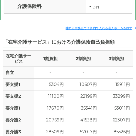
-
介護保険料
万円
神戸市中央区で予算内で入れる老人ホームを探す
「在宅介護サービス」における介護保険自己負担額
在宅介護サー
1割負担
2割負担
3割負担
ビス
自立
-
-
-
要支援1
5304円
10607円
15911円
要支援2
11100円
22199円
33299円
要介護1
17670円
35341円
53011円
要介護2
20769円
41538円
62307円
要介護3
28509円
57017円
85526円