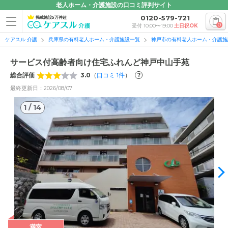
老人ホーム・介護施設の口コミ評判サイト
0120-579-721
掲載施設5万件超
0
受付 10:00〜19:00
土日祝OK
ケアスル 介護
兵庫県の有料老人ホーム・介護施設一覧
神戸市の有料老人ホーム・介護施
サービス付高齢者向け住宅ふれんど神戸中山手苑
総合評価
3.0
（
口コミ
1
件
）
?
最終更新日：2026/08/07
1
/
14
1
/
14
満室