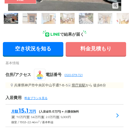
外観の写真
LINE
で結果が届く
空き状況を知る
料金見積もり
基本情報
住所/アクセス
電話番号
0120-579-721
地図
兵庫県神戸市中央区中山手通7-8-5
県庁前駅
から 徒歩8分
入居費用
料金プランを見る
15.1
月額
万円
(入居金
15.0
万円) + 介護保険料
家
7.0
万円
管
5.6
万円
食
2.0
万円
他
5,000
円
2
個室 / 19.53~22.46m
/ 基本料金