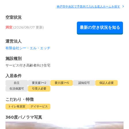
神戸市中央区で予算内で入れる老人ホームを探す
空室状況
最新の空き状況を知る
満室
(2026/08/07 更新)
運営法人
有限会社シー・エル・エッチ
施設種別
サービス付き高齢者向け住宅
入居条件
自立
要支援1〜2
要介護1〜5
認知症可
保証人必要
生活保護可
引受人必要
こだわり・特徴
トイレ有居室
デイサービス
360度パノラマ写真