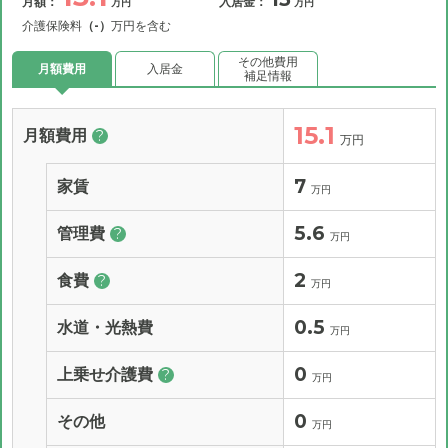
月額：
入居金：
万円
万円
介護保険料
（-）
万円を含む
その他費用
月額費用
入居金
補足情報
15.1
月額費用
?
万円
7
家賃
万円
5.6
管理費
?
万円
2
食費
?
万円
0.5
水道・光熱費
万円
0
上乗せ介護費
?
万円
0
その他
万円