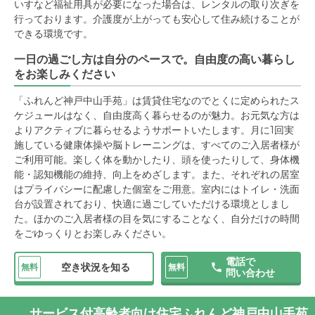
いすなど福祉用具が必要になった場合は、レンタルの取り次ぎを
行っております。介護度が上がっても安心して住み続けることが
できる環境です。
一日の過ごし方は自分のペースで。自由度の高い暮らし
をお楽しみください
「ふれんど神戸中山手苑」は賃貸住宅なのでとくに定められたス
ケジュールはなく、自由度高く暮らせるのが魅力。お元気な方は
よりアクティブに暮らせるようサポートいたします。月に1回実
施している健康体操や脳トレーニングは、すべてのご入居者様が
ご利用可能。楽しく体を動かしたり、頭を使ったりして、身体機
能・認知機能の維持、向上をめざします。また、それぞれの居室
はプライバシーに配慮した個室をご用意。室内にはトイレ・洗面
台が設置されており、快適に過ごしていただける環境としまし
た。ほかのご入居者様の目を気にすることなく、自分だけの時間
をごゆっくりとお楽しみください。
電話で
空き状況を知る
無料
無料
問い合わせ
サービス付高齢者向け住宅ふれんど神戸中山手苑