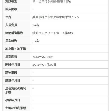
施設種別
サービス付き高齢者向け住宅
延床面積
-
住所
兵庫県神戸市中央区中山手通7-8-5
入居定員
24名
建物構造階数
鉄筋コンクリート造 ４階建て
居室総数
24室
地上階・地下階
-
居室面積
19.53〜22.46㎡
開設年月日
2012年04月30日
建物形態
-
建築年月日
-
居住契約の権利
-
形態
改築年月日
-
土地の権利形態
-