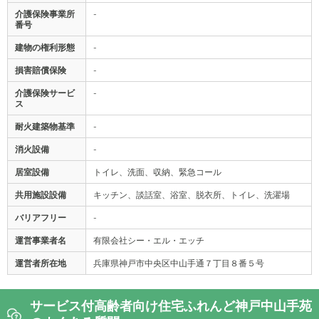
介護保険事業所
-
番号
建物の権利形態
-
損害賠償保険
-
介護保険サービ
-
ス
耐火建築物基準
-
消火設備
-
居室設備
トイレ、洗面、収納、緊急コール
共用施設設備
キッチン、談話室、浴室、脱衣所、トイレ、洗濯場
バリアフリー
-
運営事業者名
有限会社シー・エル・エッチ
運営者所在地
兵庫県神戸市中央区中山手通７丁目８番５号
サービス付高齢者向け住宅ふれんど神戸中山手苑