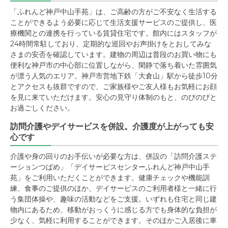
「ふれんど神戸中山手苑」は、ご高齢の方がご不安なく生活する
ことができるよう必要に応じて生活支援サービスのご提供し、医
療機関との連携を行っている賃貸住宅です。館内にはスタッフが
24時間常駐しており、定期的な巡回やお声掛けをとおしてみな
さまの安否を確認しています。建物の周辺は普段のお買い物にも
便利な神戸市の中心部に位置しながら、閑静で落ち着いた雰囲気
が漂う人気のエリア。神戸市営地下鉄「大倉山」駅から徒歩10分
とアクセスも抜群ですので、ご家族様やご友人様もお気軽にお顔
を見に来ていただけます。安心の見守り体制のもと、のびのびと
お過ごしください。
訪問介護やデイサービスを併設。介護度が上がっても安
心です
介護や身の回りのお手伝いが必要な方は、併設の「訪問介護ステ
ーションつばめ」「デイサービスセンターふれんど神戸中山手
苑」をご利用いただくことができます。健康チェックや機能訓
練、食事のご提供のほか、デイサービスのご利用者様と一緒に行
う集団体操や、趣味の活動などをご支援。いずれも住宅と同じ建
物内にあるため、移動がおっくうに感じる方でも身体的な負担が
少なく、気軽に利用することができます。そのほかご入居後に車