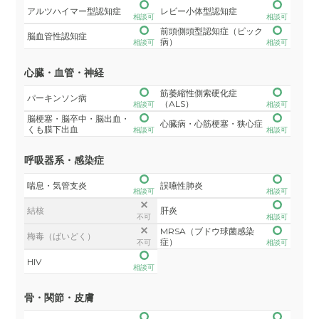
アルツハイマー型認知症
レビー小体型認知症
相談可
相談可
前頭側頭型認知症（ピック
脳血管性認知症
病）
相談可
相談可
心臓・血管・神経
筋萎縮性側索硬化症
パーキンソン病
（ALS）
相談可
相談可
脳梗塞・脳卒中・脳出血・
心臓病・心筋梗塞・狭心症
くも膜下出血
相談可
相談可
呼吸器系・感染症
喘息・気管支炎
誤嚥性肺炎
相談可
相談可
結核
肝炎
不可
相談可
MRSA（ブドウ球菌感染
梅毒（ばいどく）
症）
不可
相談可
HIV
相談可
骨・関節・皮膚