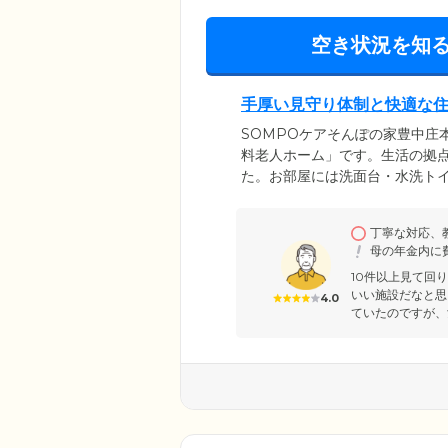
空き状況を知
手厚い見守り体制と快適な
SOMPOケアそんぽの家豊中庄
料老人ホーム」です。生活の拠
た。お部屋には洗面台・水洗ト
おひとりの時間も安心して過ご
あればスタッフがご入居者様の
丁寧な対応、
ンスのよいメニューを、1日3食
母の年金内に
まざまなニーズにもお応えしま
10件以上見て回
いい施設だなと思
4.0
ていたのですが、