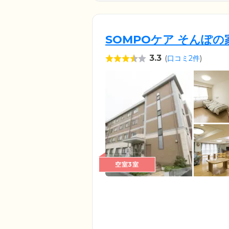
SOMPOケア そんぽ
3.3
(
口コミ2件
)
空室3室