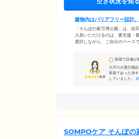
空き状況を知
建物内はバリアフリー設計
「そんぽの家万博公園」は、吹
入居いただけるのは、要支援・要
選択しながら、ご自分のペース
面に配慮した完全バリアフリー
方もご安心ください。さらに、
新築で設備が
しいご入居者様も、スタッフに
大手の介護付施設
新築であった為す
5.0
していました。
続
SOMPOケア そんぽ