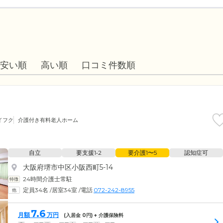
安い順
高い順
口コミ件数順
イフク
介護付き有料老人ホーム
自立
要支援1•2
要介護1〜5
認知症可
大阪府堺市中区小阪西町5-14
24時間介護士常駐
定員34名
/
居室34室
/
電話
072-242-8955
7.6
月額
万円
(入居金
0
円) + 介護保険料