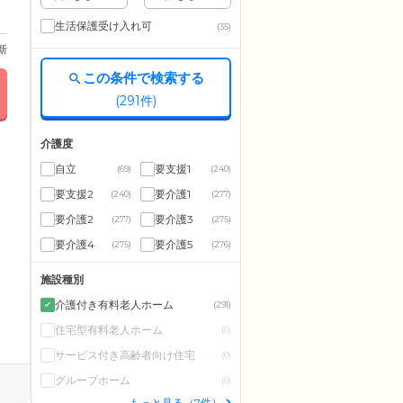
生活保護受け入れ可
(35)
更新
この条件で検索する
(
291
件)
介護度
自立
要支援1
(69)
(240)
要支援2
要介護1
(240)
(277)
要介護2
要介護3
(277)
(275)
要介護4
要介護5
(275)
(276)
施設種別
介護付き有料老人ホーム
(291)
住宅型有料老人ホーム
(0)
サービス付き高齢者向け住宅
(0)
グループホーム
(0)
もっと見る（7件）