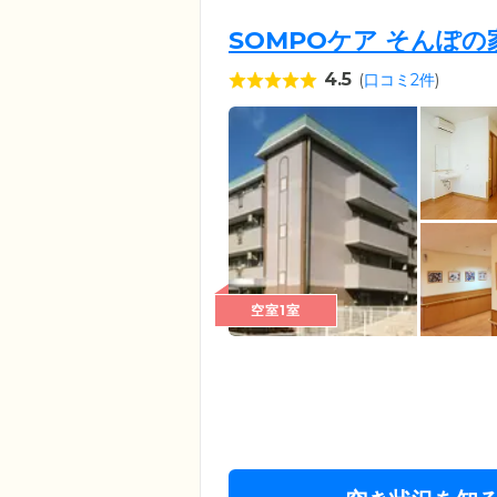
SOMPOケア そんぽ
4.5
(
口コミ2件
)
空室1室