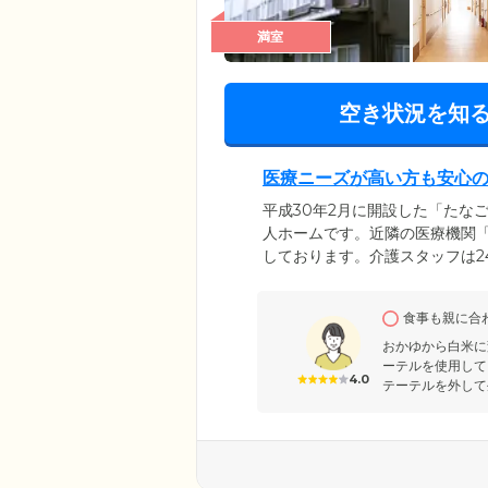
満室
空き状況を知
医療ニーズが高い方も安心
平成30年2月に開設した「たな
人ホームです。近隣の医療機関
しております。介護スタッフは2
の軸を大切に、ご入居のみなさ
「訪問看護サービス」を展開し
食事も親に合
健康管理はもちろん、生活相談
おかゆから白米に
ーテルを使用して
4.0
テーテルを外して生