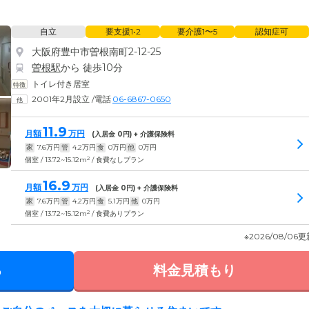
自立
要支援1•2
要介護1〜5
認知症可
大阪府豊中市曽根南町2-12-25
曽根駅
から 徒歩10分
トイレ付き居室
2001年2月設立
/
電話
06-6867-0650
11.9
月額
万円
(入居金
0
円) + 介護保険料
家
7.6
万円
管
4.2
万円
食
0
万円
他
0
万円
2
個室 / 13.72~15.12m
/ 食費なしプラン
16.9
月額
万円
(入居金
0
円) + 介護保険料
家
7.6
万円
管
4.2
万円
食
5.1
万円
他
0
万円
2
個室 / 13.72~15.12m
/ 食費ありプラン
※2026/08/06
る
料金見積もり