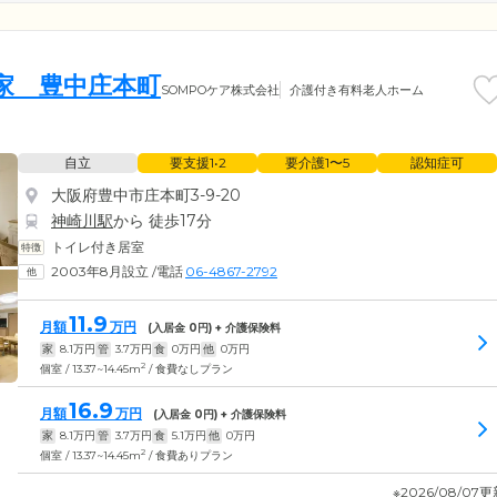
の家 豊中庄本町
SOMPOケア株式会社
介護付き有料老人ホーム
自立
要支援1•2
要介護1〜5
認知症可
大阪府豊中市庄本町3-9-20
神崎川駅
から 徒歩17分
トイレ付き居室
2003年8月設立
/
電話
06-4867-2792
11.9
月額
万円
(入居金
0
円) + 介護保険料
家
8.1
万円
管
3.7
万円
食
0
万円
他
0
万円
2
個室 / 13.37~14.45m
/ 食費なしプラン
16.9
月額
万円
(入居金
0
円) + 介護保険料
家
8.1
万円
管
3.7
万円
食
5.1
万円
他
0
万円
2
個室 / 13.37~14.45m
/ 食費ありプラン
※2026/08/07