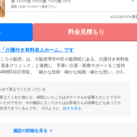
家
2.6
万円
管
3.9
万円
食
1.1
万円
他
0
万円
2
個室 / 8.32~14.41m
/ 基本プラン
※2026/07/14
る
料金見積もり
の「介護付き有料老人ホーム」です
ごころ小阪西」は、大阪府堺市中区小阪西町にある、介護付き有料老
「喜多クリニック」と連携し、手厚い介護・医療サポートをご提供
4時間365日常駐。「確かな技術・確かな知識・確かな想い」の3つ
まの日常生活にきめ細やかに寄り添っています。さらに、自社で
ており、医療ニーズが高い方も安心。検温や血圧測定などの日々の
わせて変えてくださっている
や緊急時のご対応も迅速に行います。
変えてくれた他にも、病院にいたころはカテーテルが必要とのことでカテ
いたのですが、今の施設に入ってからはお医者さんの診断などもあってカ
活できているんです。 そのように...
続きを見る
施設の詳細を見る