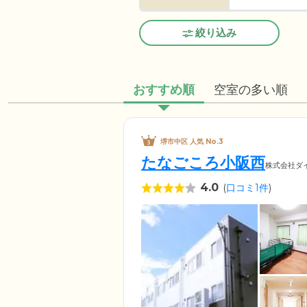
絞り込み
おすすめ順
空室の多い順
堺市中区 人気 No.3
たなごころ小阪西
株式会社ダ
4.0
(
口コミ1件
)