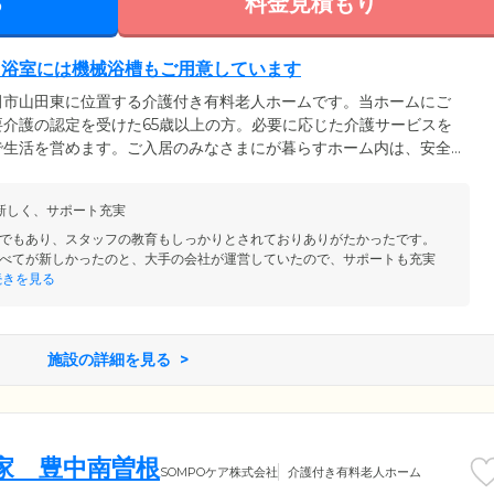
る
料金見積もり
。浴室には機械浴槽もご用意しています
田市山田東に位置する介護付き有料老人ホームです。当ホームにご
介護の認定を受けた65歳以上の方。必要に応じた介護サービスを
で生活を営めます。ご入居のみなさまにが暮らすホーム内は、安全
設計。段差をなくし各所に手すりを設置しているので、足腰の弱い
共用部分の浴室には、機械浴槽をご用意。おひとりでのご入浴が難
新しく、サポート充実
よるサポートのもと、お体を清潔に保てます。
でもあり、スタッフの教育もしっかりとされておりありがたかったです。
べてが新しかったのと、大手の会社が運営していたので、サポートも充実
きを見る
施設の詳細を見る
の家 豊中南曽根
SOMPOケア株式会社
介護付き有料老人ホーム