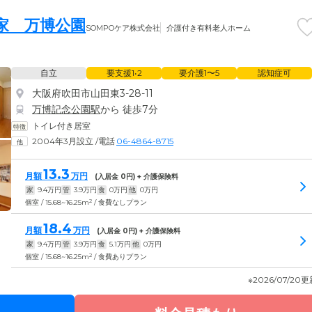
の家 万博公園
SOMPOケア株式会社
介護付き有料老人ホーム
自立
要支援1•2
要介護1〜5
認知症可
大阪府吹田市山田東3-28-11
万博記念公園駅
から 徒歩7分
トイレ付き居室
2004年3月設立
/
電話
06-4864-8715
13.3
月額
万円
(入居金
0
円) + 介護保険料
家
9.4
万円
管
3.9
万円
食
0
万円
他
0
万円
2
個室 / 15.68~16.25m
/ 食費なしプラン
18.4
月額
万円
(入居金
0
円) + 介護保険料
家
9.4
万円
管
3.9
万円
食
5.1
万円
他
0
万円
2
個室 / 15.68~16.25m
/ 食費ありプラン
※2026/07/20