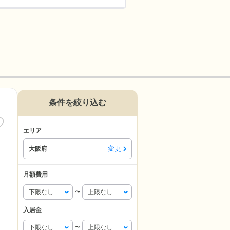
条件を絞り込む
エリア
変更
大阪府
月額費用
〜
入居金
〜