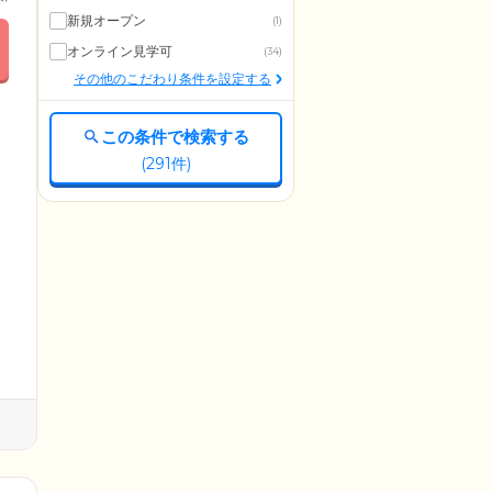
新規オープン
(1)
オンライン見学可
(34)
その他のこだわり条件を設定する
この条件で検索する
(
291
件)