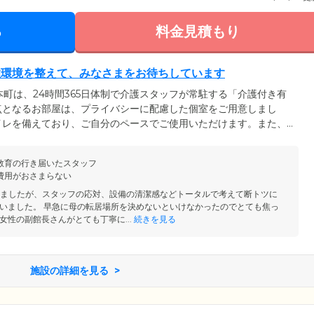
る
料金見積もり
住環境を整えて、みなさまをお待ちしています
本町は、24時間365日体制で介護スタッフが常駐する「介護付き有
点となるお部屋は、プライバシーに配慮した個室をご用意しまし
イレを備えており、ご自分のペースでご使用いただけます。また、
せるよう、ベッド横・トイレにはナースコールを設置。呼び出しが
もとへすみやかに駆け付け、状況を確認します。お食事は栄養バラ
教育の行き届いたスタッフ
ご提供。刻み食・ミキサー食・塩分制限食など、お体に合わせたさ
費用がおさまらない
すので、お気軽にご相談ください。
りましたが、スタッフの応対、設備の清潔感などトータルで考えて断トツに
いました。 早急に母の転居場所を決めないといけなかったのでとても焦っ
女性の副館長さんがとても丁寧に...
続きを見る
施設の詳細を見る