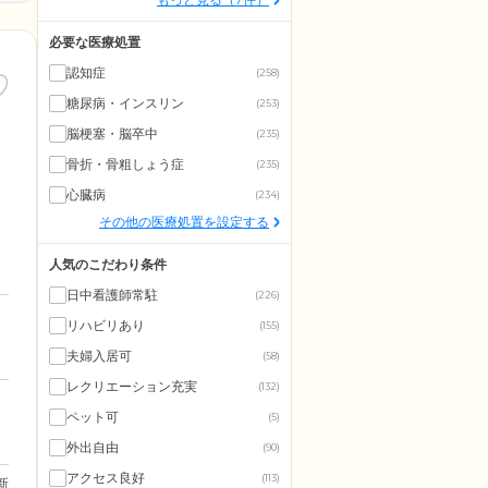
必要な医療処置
認知症
(258)
糖尿病・インスリン
(253)
脳梗塞・脳卒中
(235)
骨折・骨粗しょう症
(235)
心臓病
(234)
その他の医療処置を設定する
人気のこだわり条件
日中看護師常駐
(226)
リハビリあり
(155)
夫婦入居可
(58)
レクリエーション充実
(132)
ペット可
(5)
外出自由
(90)
アクセス良好
(113)
更新