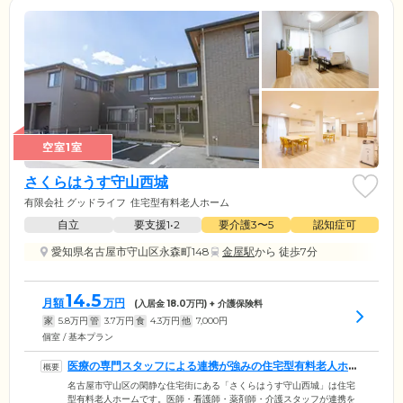
空室1室
さくらはうす守山西城
有限会社 グッドライフ
住宅型有料老人ホーム
自立
要支援1•2
要介護3〜5
認知症可
愛知県名古屋市守山区永森町148
金屋駅
から 徒歩7分
14.5
月額
万円
(入居金
18.0
万円) + 介護保険料
家
5.8
万円
管
3.7
万円
食
4.3
万円
他
7,000
円
個室 / 基本プラン
医療の専門スタッフによる連携が強みの住宅型有料老人ホー
ムです
名古屋市守山区の閑静な住宅街にある「さくらはうす守山西城」は住宅
型有料老人ホームです。医師・看護師・薬剤師・介護スタッフが連携を