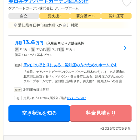
春日井ケアハートガーデン細木の杜
ケアハートガーデン株式会社
グループホーム
自立
要支援2
要介護1〜5
認知症可
愛知県春日井市細木町1-37
川村駅
13.6
月額
万円
(入居金
0
円) + 介護保険料
家
8.3
万円
管
3.5
万円
食
0
万円
他
1.8
万円
2
個室 / 10.4m
/ 基本プラン
庄内川のほとりにある、認知症の方のためのホームです
「春日井ケアハートガーデン(グループホーム細木の杜)」は、名古屋市の
北東部に位置するベッドタウン・春日井市にある、認知症の方のための
グループホームです。認知症と診断され、要支援2・要介護1～5の介護認
定を受けられているご高齢の方々へ、専門スタッフによるケアを提供い
24時間介護士常駐
たします。ご入居者のみなさまには住み慣れた地域で過ごしていただき
たいというグループホーム本来の目的から、長年ここ春日井市周辺にお
定員2名
/
2007年4月設立
/
電話
0568-35-5117
住まいの方を対象とさせていただいております。地域に暮らす人々の水
源として豊かな水をたたえる庄内川のほとりで、おだやかな毎日をお過
ごしください。
空き状況を知る
料金見積もり
※2026/07/08更新