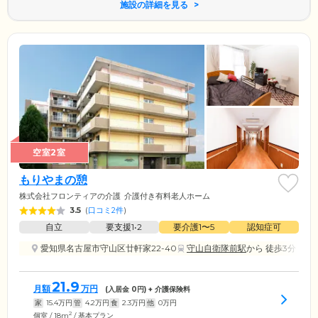
施設の詳細を見る
空室2室
もりやまの憩
株式会社フロンティアの介護
介護付き有料老人ホーム
3.5
(
口コミ2件
)
自立
要支援1•2
要介護1〜5
認知症可
愛知県名古屋市守山区廿軒家22-40
守山自衛隊前駅
から 徒歩3分
21.9
月額
万円
(入居金
0
円) + 介護保険料
家
15.4
万円
管
4.2
万円
食
2.3
万円
他
0
万円
2
個室 / 18m
/ 基本プラン