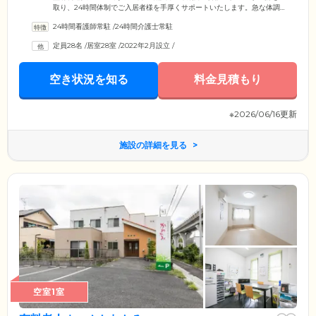
取り、24時間体制でご入居者様を手厚くサポートいたします。急な体調
不良にも迅速に対応可能です。また、訪問看護サービスをご利用いただ
24時間看護師常駐
/
24時間介護士常駐
けるため、インシュリン投与や胃ろうといった医療ケアを必要とされる
方や認知症の方、精神疾患をお持ちの方も受け入れられる体制が整って
定員28名
/
居室28室
/
2022年2月設立
/
います。ご家族様のご要望に応じてご入居者様の様子をメールもしくは
FAXにてご報告させていただきますので、どうぞ安心してお任せくださ
い。
空き状況を知る
料金見積もり
※2026/06/16更新
施設の詳細を見る
空室1室