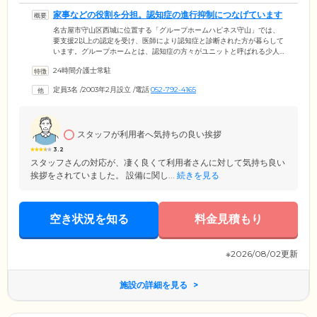
家事などの役割を分担。認知症の進行抑制につなげています
名古屋市守山区西城に位置する「グループホームハピネス守山」では、
要支援2以上の認定を受け、医師により認知症と診断された方が暮らして
います。グループホームとは、認知症の方々がユニットと呼ばれる少人
数のグループを組み、共同生活を送るお住まいのことです。掃除や洗
24時間介護士常駐
濯、食事の準備・片付けといった家事を分担。役割を強制するのではな
く、お一人おひとりの身体状況に合わせて無理のない範囲で、得意なこ
定員3名
/
2003年2月設立
/
電話
052-792-4165
とを行っていただきます。日常生活のなかで役割を果たすことで、責任
感が生まれたり、達成感を抱き、生活のハリや生きがいにつながること
があります。
スタッフが利用者へ気持ちの良い挨拶
3.2
スタッフさんの対応が、凄く良くて利用者さんに対して気持ち良い
挨拶をされていました。 設備に関し...
続きを見る
空き状況を知る
料金見積もり
※2026/08/02更新
施設の詳細を見る