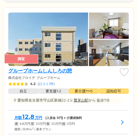
満室
グループホームしんしろの憩
株式会社フロイデ
グループホーム
4.2
(
口コミ1件
)
自立
要支援1•2
要介護1〜5
認知症可
愛知県名古屋市守山区新城22-2
瓢箪山駅
から 徒歩7分
12.8
月額
万円
(入居金
0
円) + 介護保険料
家
6.8
万円
管
3.0
万円
食
3.0
万円
他
0
万円
2
個室 / 8.91m
/ 基本プラン