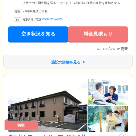
人数での共同生活を送ることにより、認知症の症状の進行を緩和させる
ことを目指しています。ご入居者様のできること、お好きなことを大切
24時間介護士常駐
にしながら、温かで活気ある毎日をお送りいただけるように支援いたし
ます。そのため、ご入居者様お一人おひとりの得意なこと、やりたいこ
定員2名
/
電話
0568-37-4877
とを尊重し、個々のニーズに合わせた個別ケアを実践。ご入居者様がそ
の人らしく暮らせる環境をご提供できるように努めています。
空き状況を知る
料金見積もり
※2026/07/08更新
施設の詳細を見る
満室