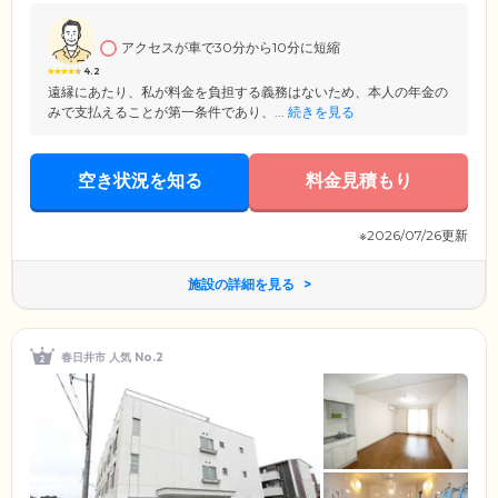
困りごとが発生した場合は、いつでもスタッフが駆けつけます。
アクセスが車で30分から10分に短縮
4.2
遠縁にあたり、私が料金を負担する義務はないため、本人の年金の
みで支払えることが第一条件であり、...
続きを見る
空き状況を知る
料金見積もり
※2026/07/26更新
施設の詳細を見る
春日井市 人気 No.2