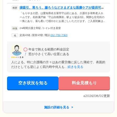
痰吸引、胃ろう、腸ろうなどさまざまな医療ケアが提供可能
です
「もりやまの憩」は愛知県名古屋市守山区にある、介護付き有料老人ホ
ームです。名鉄瀬戸線「守山自衛隊前」駅より徒歩3分。閑静な住宅街の
一角にあり、落ち着いて穏やかにお過ごしいただけます。ご入居対象は
要介護の認定を受けている方。当ホームは愛知県より喀痰吸引登録特定
24時間介護士常駐
/
トイレ付き居室
行為事業者の登録を受けているため、口腔や鼻腔からの痰吸引や胃ろ
う、腸ろうの医療ケアが提供可能です。ほかにも日中はホーム内に看護
定員49名
/
居室49室
/
電話
052-792-7363
師が常駐しているため、ストーマ、人工透析、在宅酸素、インスリン、
末期癌の方の受け入れも可能。さらに近隣の医療機関や歯科医院による
定期的な訪問診療などを行い、ご入居者様の健康管理をしております。
年金で賄える範囲の料金設定
窓が小さくて高い位置にある
2.6
人による。特に介護職の方々はあの重労働に反した薄給で、表面的
だけとしても逆によく四六時中何人も...
続きを見る
空き状況を知る
料金見積もり
※2026/08/02更新
施設の詳細を見る