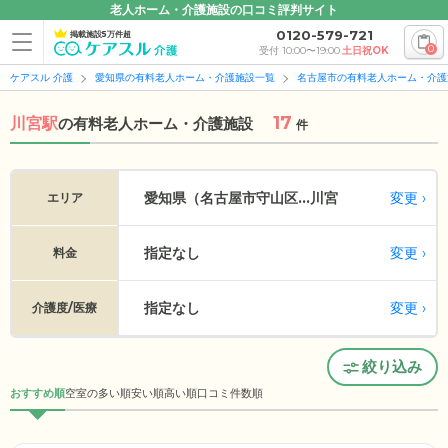
老人ホーム・介護施設の口コミ評判サイト
0120-579-721
掲載施設5万件超
0
受付 10:00〜19:00
土日祝OK
ケアスル 介護
愛知県の有料老人ホーム・介護施設一覧
名古屋市の有料老人ホーム・介護
17
川宮駅
の
有料老人ホーム・介護施設
件
変更
愛知県（名古屋市守山区...
川宮
エリア
指定なし
変更
料金
指定なし
変更
介護度/医療
絞り込み
おすすめ順
空室の多い順
安い順
高い順
口コミ件数順