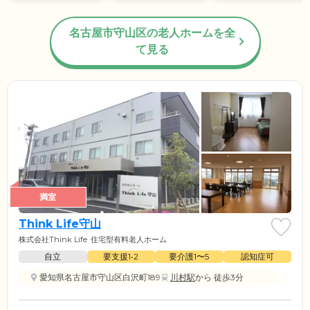
名古屋市守山区の老人ホームを全
て見る
満室
Think Life守山
株式会社Think Life
住宅型有料老人ホーム
自立
要支援1•2
要介護1〜5
認知症可
愛知県名古屋市守山区白沢町189
川村駅
から 徒歩3分