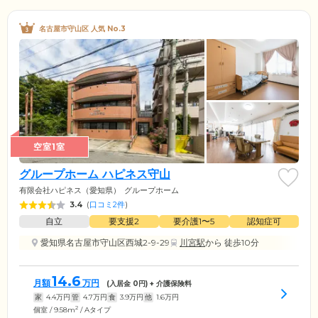
名古屋市守山区 人気 No.3
空室1室
グループホーム ハピネス守山
有限会社ハピネス（愛知県）
グループホーム
3.4
(
口コミ2件
)
自立
要支援2
要介護1〜5
認知症可
愛知県名古屋市守山区西城2-9-29
川宮駅
から 徒歩10分
14.6
月額
万円
(入居金
0
円) + 介護保険料
家
4.4
万円
管
4.7
万円
食
3.9
万円
他
1.6
万円
2
個室 / 9.58m
/ Aタイプ