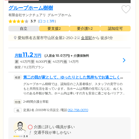
グループホーム樹樹
有限会社サンクチュアリ
グループホーム
3.7
(
口コミ3件
)
自立
要支援2
要介護1•2
認知症可
愛知県名古屋市守山区金屋2-250-2
金屋駅
から 徒歩1分
11.2
月額
万円
(入居金
10.0
万円) + 介護保険料
家
4.5
万円
管
8,000
円
食
4.5
万円
他
1.4
万円
個室 / 11.2万円プラン
第二の我が家として、ゆったりとした気持ちでお過ごしくだ
さい
グループホーム樹樹では、認知症のご入居者様が、スタッフの見守りの
もと共同生活を送っています。当ホームは周囲の住宅になじむ、ぬくも
りのある外観が魅力。ホーム内は車いすの方も安全に過ごせるバリアフ
リー設計です。お部屋はプライバシーに配慮した、個室をご用意しまし
24時間介護士常駐
た。お部屋ではおひとりの時間を満喫し、共有スペースのリビング兼食
堂では、ご入居者様同士での交流をお楽しみください。当ホームはまご
定員2名
/
2003年12月設立
/
電話
052-758-0070
ころを込めたケアをご提供し、当ホームでの暮らしがおだやかで笑顔あ
ふれるものとなるようお手伝いいたします。どうぞ慣れ親しんだ我が家
のように、リラックスしてお過ごしください。
介護に詳しい職員が多い
交通手段が車しかない
2.6