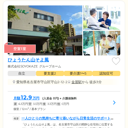
空室1室
ひょうたん山そよ風
株式会社SOYOKAZE
グループホーム
自立
要支援2
要介護1〜5
認知症可
愛知県名古屋市守山区守山2-12-2
金屋駅
から 徒歩3分
12.9
月額
万円
(入居金
0
円) + 介護保険料
家
6.3
万円
管
3.3
万円
食
3.3
万円
他
0
万円
2
個室 / 12m
/ 基本プラン
一人ひとりの気持ちに寄り添いながら日常生活のサポートを
行っています
「ひょうたん山そよ風」は、名古屋市守山区の閑静な住宅街に位置する