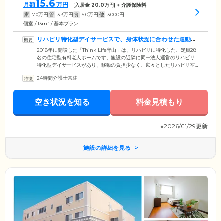
15.6
月額
万円
(入居金
20.0
万円) + 介護保険料
家
7.0
万円
管
3.3
万円
食
5.0
万円
他
3,000
円
2
個室 / 13m
/ 基本プラン
リハビリ特化型デイサービスで、身体状況に合わせた運動を
受けられます
2018年に開設した「Think Life守山」は、リハビリに特化した、定員28
名の住宅型有料老人ホームです。施設の近隣に同一法人運営のリハビリ
特化型デイサービスがあり、移動の負担少なく、広々としたリハビリ室
で運動に励んでいただけます。中重度の介護ケアが必要な方向け施設の
24時間介護士常駐
ため、経験豊富な理学療法士と作業療法士が常駐。ご入居者様お一人お
ひとりの身体状況に合わせたプログラムで、身体機能の維持・向上をサ
ポートします。マシンによる四肢筋力や全身の体力向上をはじめ、理学
空き状況を知る
料金見積もり
療法士のマッサージによる血流促進など多彩なプログラムで、ご入居者
様のいきいきとした生活を応援します。
※2026/01/29更新
施設の詳細を見る