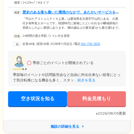
2
個室 / 24.29m
/ Bタイプ
歴史のある落ち着いた環境のなかで、あたかいサービスをご
提供します
「守山ケアコミュニティそよ風」は愛知県名古屋市守山区にある、介護
付き有料老人ホームです。戦国時代に築城したといわれる小幡城跡地の
見晴らしのよい展望にあります。満65歳以上の要支援1から要介護5まで
の方にご入居いただけ、24時間、介護サービスをご提供。食事・洗濯・
24時間介護士常駐
/
トイレ付き居室
清掃などの生活サポートのほか、入浴、排せつ介助などの身体介護も行
います。また、医療ケアが必要な方の受け入れも可能。お体の状態など
定員48名
/
居室48室
/
2038年11月設立
/
電話
052-792-9255
にもよりますので、まずはご相談ください。さらに、看取りにも対応し
ております。最期のときまであたたかいケアをご提供いたします。
季節ごとのイベントが開催されている
5.0
季節毎のイベントや訪問販売会など自由に外出出来ない祖母にとっ
て気分転換になる機会も多く、スタッ...
続きを見る
空き状況を知る
料金見積もり
※2026/08/05更新
施設の詳細を見る