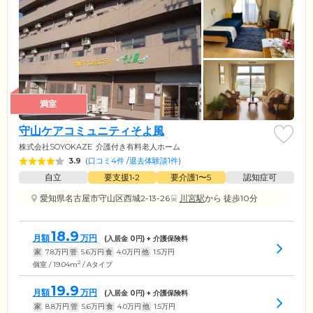
満室
守山ケアコミュニティそよ風
株式会社SOYOKAZE
介護付き有料老人ホーム
3.9
(
口コミ4件
/
退去体験談1件
)
自立
要支援1•2
要介護1〜5
認知症可
愛知県名古屋市守山区西城2-13-26
川宮駅
から 徒歩10分
18.9
月額
万円
(入居金
0
円) + 介護保険料
家
7.8
万円
管
5.6
万円
食
4.0
万円
他
1.5
万円
2
個室 / 19.04m
/ Aタイプ
19.9
月額
万円
(入居金
0
円) + 介護保険料
家
8.8
万円
管
5.6
万円
食
4.0
万円
他
1.5
万円