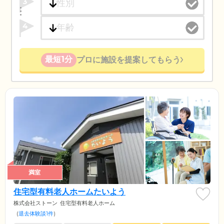
3
4
最短1分
プロに施設を提案してもらう
満室
住宅型有料老人ホームたいよう
株式会社ストーン
住宅型有料老人ホーム
(
退去体験談1件
)