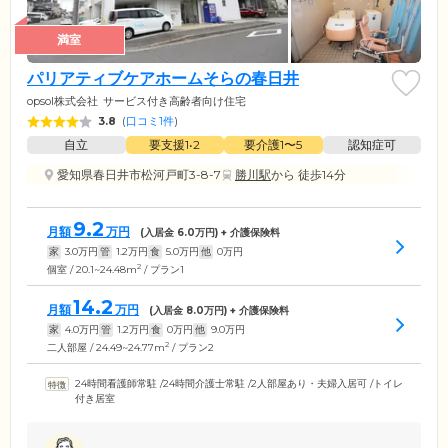
満室
パリアティブケアホームそらの春日井
opsol株式会社
サービス付き高齢者向け住宅
3.8
(
口コミ1件
)
自立
要支援1•2
要介護1〜5
認知症可
愛知県春日井市松河戸町3-8-7
勝川駅
から 徒歩14分
9.2
月額
万円
(入居金
6.0
万円) + 介護保険料
家
3.0
万円
管
1.2
万円
食
5.0
万円
他
0
万円
2
個室 / 20.1~24.48m
/ プラン1
14.2
月額
万円
(入居金
8.0
万円) + 介護保険料
家
4.0
万円
管
1.2
万円
食
0
万円
他
9.0
万円
2
二人部屋 / 24.49~24.77m
/ プラン2
24時間看護師常駐
/
24時間介護士常駐
/
2人部屋あり・夫婦入居可
/
トイレ
付き居室