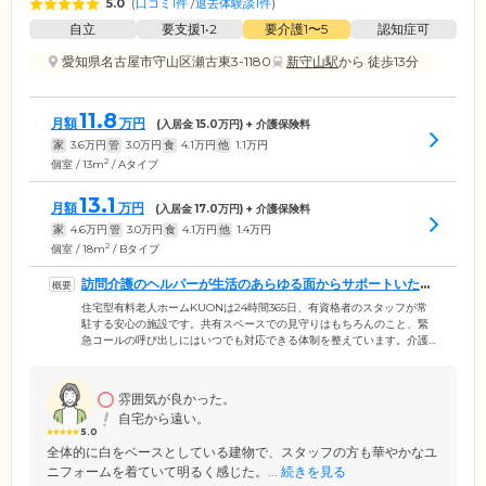
5.0
(
口コミ1件
/
退去体験談1件
)
自立
要支援1•2
要介護1〜5
認知症可
愛知県名古屋市守山区瀬古東3-1180
新守山駅
から 徒歩13分
11.8
月額
万円
(入居金
15.0
万円) + 介護保険料
家
3.6
万円
管
3.0
万円
食
4.1
万円
他
1.1
万円
2
個室 / 13m
/ Aタイプ
13.1
月額
万円
(入居金
17.0
万円) + 介護保険料
家
4.6
万円
管
3.0
万円
食
4.1
万円
他
1.4
万円
2
個室 / 18m
/ Bタイプ
訪問介護のヘルパーが生活のあらゆる面からサポートいたし
ます
住宅型有料老人ホームKUONは24時間365日、有資格者のスタッフが常
駐する安心の施設です。共有スペースでの見守りはもちろんのこと、緊
急コールの呼び出しにはいつでも対応できる体制を整えています。介護
については、施設内にヘルパーステーション・クオンを併設しており、
訪問介護のヘルパーがお一人おひとりのケアプランに沿ったきめ細やか
な介護サービスをご提供。身体介護や家事支援を行い、ご入居者様の生
雰囲気が良かった。
活をあらゆる面からサポートいたします。また協力医療機関との連携も
自宅から遠い。
確立しており、定期的に訪問診療を実施するほか、緊急時のサポート体
5.0
制も整えていますのでご安心ください。
全体的に白をベースとしている建物で、スタッフの方も華やかなユ
ニフォームを着ていて明るく感じた。...
続きを見る