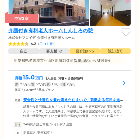
空室2室
介護付き有料老人ホームしんしろの憩
株式会社フロイデ
介護付き有料老人ホーム
4.2
(
口コミ1件
)
自立
要支援1•2
要介護1〜5
認知症可
愛知県名古屋市守山区新城21-3
瓢箪山駅
から 徒歩6分
15.0
月額
万円
(入居金
0
円) + 介護保険料
家
9.5
万円
管
3.9
万円
食
1.6
万円
他
0
万円
2
個室 / 18.09m
/ 基本プラン
安全性と快適性を兼ね備えた住まいで、刺激ある毎日を送れ
ます
緑豊かな住宅街にある「しんしろの憩」は、全居室33室の住宅型有料老
人ホームです。ご入居対象は、65歳以上で要介護認定を受けている方。
快適で機能的な住まいと健康的で温かなお食事、バラエティに富んだイ
ベント、そして医療機関との連携による健康管理をとおして、快適で安
24時間介護士常駐
/
トイレ付き居室
心の毎日をサポートします。明るい自然光がたっぷり入る居室は、全室
トイレ・洗面台付き。いつでもご自身のペースで、のびのびとお過ごし
定員33名
/
居室33室
/
いただけます。ケアコールシステムは24時間体制で管理。体調不良やお