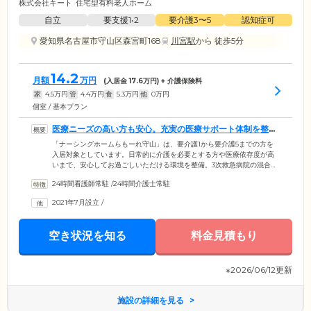
株式会社キート
住宅型有料老人ホーム
自立
要支援1•2
要介護3〜5
認知症可
愛知県名古屋市守山区森宮町168
川宮駅
から 徒歩5分
14.2
月額
万円
(入居金
17.6
万円) + 介護保険料
家
4.5
万円
管
4.4
万円
食
5.3
万円
他
0
万円
個室 / 基本プラン
医療ニーズの高い方も安心。充実の医療サポート体制を整え
ています
「ナーシングホームらもーれ守山」は、要介護1から要介護5までの方を
入居対象としています。日常的に介護を必要とする方や医療依存度が高
いまで、安心してお過ごしいただける環境を整備。3次救急病院の混合内
科病棟に勤務していた施設長を筆頭に、全スタッフが一丸となってご入
24時間看護師常駐
/
24時間介護士常駐
居のみなさまの健やかな暮らしをサポートしています。末期ガンの方や
人工呼吸器を挿入されている方、胃ろうや経鼻経管栄養の管理が必要な
2021年7月設立
/
方など、医療サポートが必要な方はぜひ一度お問い合わせください。た
ん吸引やターミナルケア、褥瘡の処置もお任せいただけます。
空き状況を知る
料金見積もり
※2026/06/12更新
施設の詳細を見る