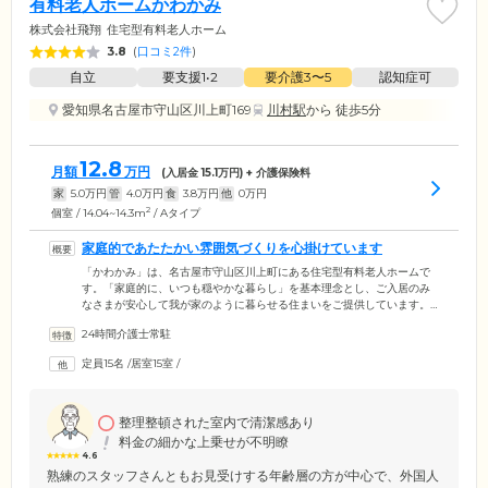
有料老人ホームかわかみ
株式会社飛翔
住宅型有料老人ホーム
3.8
(
口コミ2件
)
自立
要支援1•2
要介護3〜5
認知症可
愛知県名古屋市守山区川上町169
川村駅
から 徒歩5分
12.8
月額
万円
(入居金
15.1
万円) + 介護保険料
家
5.0
万円
管
4.0
万円
食
3.8
万円
他
0
万円
2
個室 / 14.04~14.3m
/ Aタイプ
家庭的であたたかい雰囲気づくりを心掛けています
「かわかみ」は、名古屋市守山区川上町にある住宅型有料老人ホームで
す。「家庭的に、いつも穏やかな暮らし」を基本理念とし、ご入居のみ
なさまが安心して我が家のように暮らせる住まいをご提供しています。
あたたかで気兼ねない雰囲気のなかで、最大15名のご入居者様とスタッ
24時間介護士常駐
フが一緒に明るく暮らすことを大切にしています。生活のなかでのお困
りごとはもちろん、介護に関するご相談や人間関係のお悩みなど、どん
定員15名
/
居室15室
/
なことでも気軽にお話しできる雰囲気づくりを心掛けています。
整理整頓された室内で清潔感あり
料金の細かな上乗せが不明瞭
4.6
熟練のスタッフさんともお見受けする年齢層の方が中心で、外国人