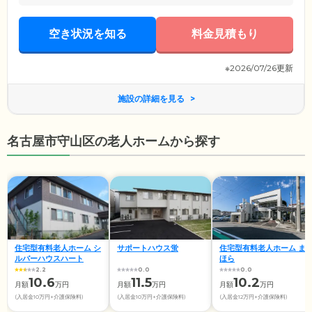
空き状況を知る
料金見積もり
※2026/07/26更新
施設の詳細を見る
名古屋市守山区の老人ホームから探す
住宅型有料老人ホーム シ
サポートハウス蛍
住宅型有料老人ホーム ま
ルバーハウスハート
ほら
2.2
0.0
0.0
10.6
11.5
10.2
月額
万円
月額
万円
月額
万円
(入居金10万円+介護保険料)
(入居金10万円+介護保険料)
(入居金12万円+介護保険料)