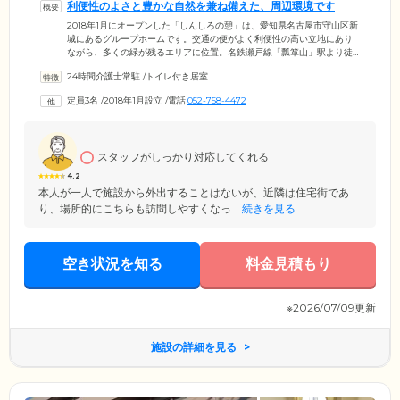
利便性のよさと豊かな自然を兼ね備えた、周辺環境です
2018年1月にオープンした「しんしろの憩」は、愛知県名古屋市守山区新
城にあるグループホームです。交通の便がよく利便性の高い立地にあり
ながら、多くの緑が残るエリアに位置。名鉄瀬戸線「瓢箪山」駅より徒
歩わずか8分、名古屋高速「大森I.C」より車で4分の立地は、遠方から来
24時間介護士常駐
/
トイレ付き居室
られるご家族様やご友人様から喜ばれているポイントのひとつです。清
潔感あふれる館内は、落ち着いた色調の統一感ある空間。優しい自然光
定員3名
/
2018年1月設立
/
電話
052-758-4472
が入るようたくさんの窓を設置したダイニングルームでは、みんなでお
食事をしたり、レクリエーションをしたりと、楽しく開放的な時間を過
ごせます。
スタッフがしっかり対応してくれる
4.2
本人が一人で施設から外出することはないが、近隣は住宅街であ
り、場所的にこちらも訪問しやすくなっ...
続きを見る
空き状況を知る
料金見積もり
※2026/07/09更新
施設の詳細を見る