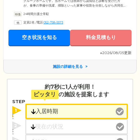
グループホームです。当ホームでは医師から認知症と診断を受けた方
が、食事の準備や洗濯、掃除といった家事や役割を分担しながら共同生
活を送っています。また、24時間体制でスタッフが常駐。経験豊富なス
24時間介護士常駐
タッフが、ご入居者様のお気持ちに寄り添いながら日常生活のサポート
を行っています。「伊藤クリニック」といった協力医療機関とも連携が
定員2名
/
電話
052-758-5573
取れています。急な体調不良時も適切に対応しますので、どうぞご安心
ください。ホーム内は穏やかで家庭的な雰囲気です。ご自宅で過ごすよ
うにのんびりとくつろぎながら、サポートがある安心を同時に実感して
空き状況を知る
料金見積もり
いただける住まいです。
※2026/08/05更新
施設の詳細を見る
約7秒に1人が利用！
ピッタリ
の施設を提案します
STEP
1
2