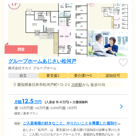
満室
グループホームあじさい松河戸
株式会社サカイ
グループホーム
自立
要支援2
要介護1〜5
認知症可
愛知県春日井市松河戸町1-12-2
川村駅
から 徒歩10分
12.5
月額
万円
(入居金
15.0
万円) + 介護保険料
家
5.5
万円
管
4.6
万円
食
6,000
円
他
1.8
万円
個室 / 基本プラン
ご入居者様の好きなこと、やりたいことを尊重した個別ケア
を実践しています
あじさい「松河戸」は、要支援2から要介護5で認知症の診断を受けた方
に、ご入居いただけるグループホームです。家庭的な雰囲気のなか、少