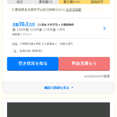
自立
要支援1•2
要介護3〜5
認知症可
愛知県名古屋市守山区川村町200
白沢渓谷駅
10.1
月額
万円
(入居金
9.8
万円) + 介護保険料
家
3.3
万円
管
3.0
万円
食
2.7
万円
他
1.1
万円
相部屋 / プラン1
24時間介護士常駐
/
2人部屋あり・夫婦入居可
定員20名
/
居室5室
/
空き状況を知る
料金見積もり
※2026/04/01更新
施設の詳細を見る