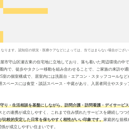
となります。認知症の状況・医療ケアなどによっては、当てはまらない場合がござい
名古屋市守山区瀬古東の住宅地に立地しており、落ち着いた周辺環境の中
歩圏内で、徒歩やタクシー移動を組み合わせることで、ご家族の来訪や
25室の個室構成で、居室内には洗面台・エアコン・スタッフコールなど
用スペースには食堂・談話スペース・中庭があり、入居者同士やスタッ
見守り・生活相談を基盤にしながら、訪問介護・訪問看護・デイサービ
スとの連携が成立しやすく、これまで住み慣れたサービスを継続しつつ
方が比較的安定した日常を保ちやすく相性がいい印象です。
家庭的な規模
関係が成立しやすい住まいです。