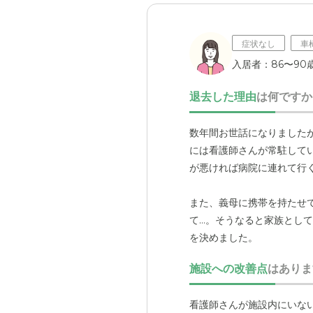
症状なし
車
入居者：86〜90歳
退去した理由
は何ですか
数年間お世話になりました
には看護師さんが常駐して
が悪ければ病院に連れて行
また、義母に携帯を持たせ
て…。そうなると家族とし
を決めました。
施設への改善点
はありま
看護師さんが施設内にいな