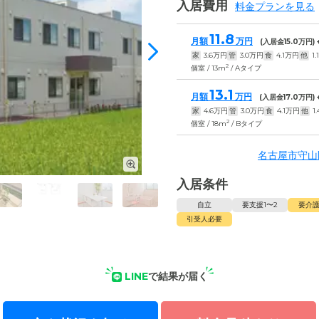
入居費用
料金プランを見る
11.8
月額
万円
(入居金
15.0
万円)
家
3.6
万円
管
3.0
万円
食
4.1
万円
他
1.1
2
個室 / 13m
/ Aタイプ
13.1
月額
万円
(入居金
17.0
万円)
家
4.6
万円
管
3.0
万円
食
4.1
万円
他
1.
2
個室 / 18m
/ Bタイプ
名古屋市守山
入居条件
自立
要支援1〜2
要介護
引受人必要
LINE
で結果が届く