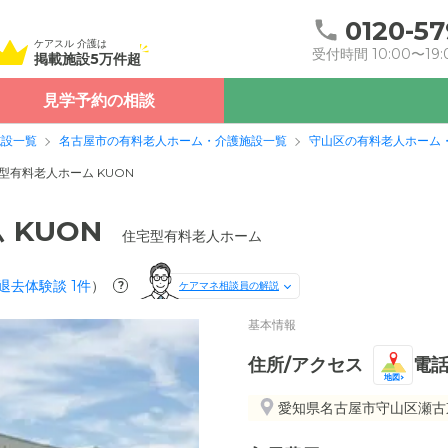
0120-57
ケアスル 介護は
受付時間 10:00〜19:
掲載施設5万件超
見学予約の相談
施設一覧
名古屋市の有料老人ホーム・介護施設一覧
守山区の有料老人ホーム
型有料老人ホーム KUON
 KUON
住宅型有料老人ホーム
退去体験談
1
件
）
?
ケアマネ相談員の解説
基本情報
住所/アクセス
電
地図
愛知県名古屋市守山区瀬古東3