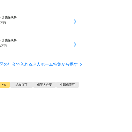
 + 介護保険料
万円
 + 介護保険料
4
万円
区の年金で入れる老人ホーム特集から探す
1〜5
認知症可
保証人必要
生活保護可