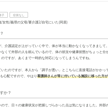
椅子
症状なし
/女性/義理の父母/要介護2/自宅にいた(同居)
？
が、介護認定が上がっていく中で、体が本当に動かなくなってきまして
いなくて外部の人を頼んでいるので、体の状況や健康状態がちょっと分
くのですが、あくまで一時的な対応になってしまうんですね。
ていたのですが、本人から「調子が悪い」とこちらに直接電話がかかっ
ても心配ですので、やはり
看護師さんが常に付いている施設に移った方が
すか？
いので、日々の健康状況が把握しづらかった点は気になりました。外部