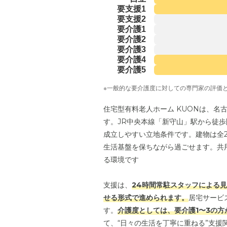
要支援1
要支援2
要介護1
要介護2
要介護3
要介護4
要介護5
※一般的な要介護度に対しての専門家の評価
住宅型有料老人ホーム KUONは、
す。JR中央本線「新守山」駅から徒
成立しやすい立地条件です。建物は全
生活基盤を保ちながら過ごせます。共
る環境です
支援は、
24時間常駐スタッフによる
せる形式で進められます。
居宅サービ
す。
介護度としては、要介護1〜3の
て、“日々の生活を丁寧に重ねる”支援