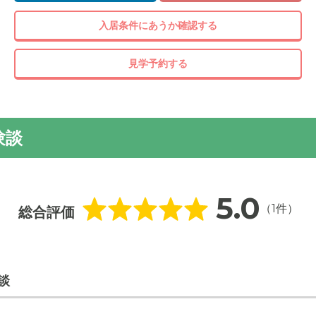
入居条件にあうか確認する
見学予約する
古屋市瀬古東の住宅街にある住宅型有料老人ホームです。駐車ス
ざいます。
験談
5.0
（1件）
総合評価
談