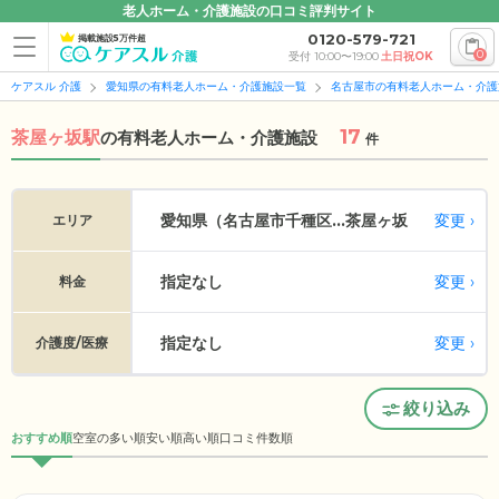
老人ホーム・介護施設の口コミ評判サイト
0120-579-721
掲載施設5万件超
0
受付 10:00〜19:00
土日祝OK
ケアスル 介護
愛知県の有料老人ホーム・介護施設一覧
名古屋市の有料老人ホーム・介護
17
茶屋ヶ坂駅
の
有料老人ホーム・介護施設
件
変更
愛知県（名古屋市千種区...
茶屋ヶ坂
エリア
指定なし
変更
料金
指定なし
変更
介護度/医療
絞り込み
おすすめ順
空室の多い順
安い順
高い順
口コミ件数順