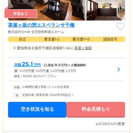
空室あり
茶屋ヶ坂の憩エスペランサ千種
株式会社Smile
住宅型有料老人ホーム
自立
要支援1•2
要介護1〜5
認知症可
愛知県名古屋市千種区赤坂町1-66
茶屋ヶ坂駅
25.1
月額
万円
(入居金
15.0
万円) + 介護保険料
家
12.0
万円
管
5.5
万円
食
5.4
万円
他
2.2
万円
2
個室 / 18.009~18.27m
/ プラン
24時間介護士常駐
/
トイレ付き居室
定員30名
/
居室30室
/
2042年9月設立
/
空き状況を知る
料金見積もり
※2026/04/01更新