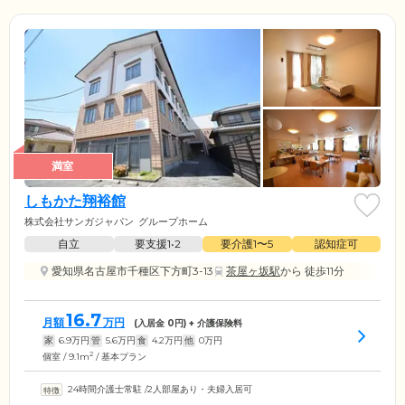
満室
しもかた翔裕館
株式会社サンガジャパン
グループホーム
自立
要支援1•2
要介護1〜5
認知症可
愛知県名古屋市千種区下方町3-13
茶屋ヶ坂駅
から 徒歩11分
16.7
月額
万円
(入居金
0
円) + 介護保険料
家
6.9
万円
管
5.6
万円
食
4.2
万円
他
0
万円
2
個室 / 9.1m
/ 基本プラン
24時間介護士常駐
/
2人部屋あり・夫婦入居可