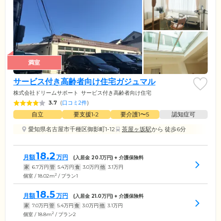
満室
サービス付き高齢者向け住宅ガジュマル
株式会社ドリームサポート
サービス付き高齢者向け住宅
3.7
(
口コミ2件
)
自立
要支援1•2
要介護1〜5
認知症可
愛知県名古屋市千種区御影町1-12
茶屋ヶ坂駅
から 徒歩6分
18.2
月額
万円
(入居金
20.1
万円) + 介護保険料
家
6.7
万円
管
5.4
万円
食
3.0
万円
他
3.1
万円
2
個室 / 18.02m
/ プラン1
18.5
月額
万円
(入居金
21.0
万円) + 介護保険料
家
7.0
万円
管
5.4
万円
食
3.0
万円
他
3.1
万円
2
個室 / 18.8m
/ プラン2