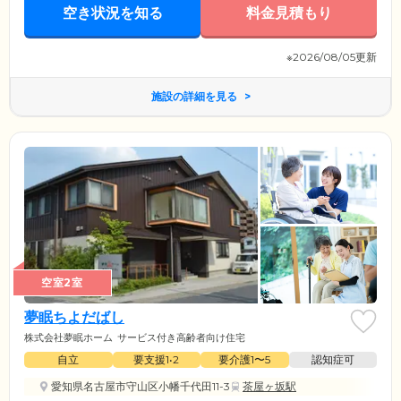
うにのんびりとくつろぎながら、サポートがある安心を同時に実感して
空き状況を知る
料金見積もり
いただける住まいです。
※2026/08/05更新
施設の詳細を見る
空室2室
夢眠ちよだばし
株式会社夢眠ホーム
サービス付き高齢者向け住宅
自立
要支援1•2
要介護1〜5
認知症可
愛知県名古屋市守山区小幡千代田11-3
茶屋ヶ坂駅