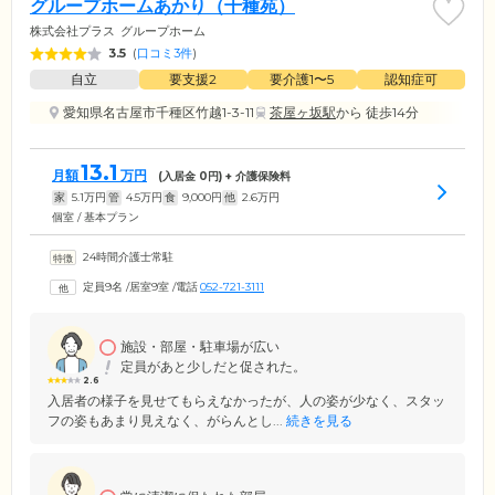
グループホームあかり（千種苑）
株式会社プラス
グループホーム
3.5
(
口コミ3件
)
自立
要支援2
要介護1〜5
認知症可
愛知県名古屋市千種区竹越1-3-11
茶屋ヶ坂駅
から 徒歩14分
13.1
月額
万円
(入居金
0
円) + 介護保険料
家
5.1
万円
管
4.5
万円
食
9,000
円
他
2.6
万円
個室 / 基本プラン
24時間介護士常駐
定員9名
/
居室9室
/
電話
052-721-3111
施設・部屋・駐車場が広い
定員があと少しだと促された。
2.6
入居者の様子を見せてもらえなかったが、人の姿が少なく、スタッ
フの姿もあまり見えなく、がらんとし...
続きを見る