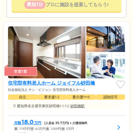
最短1分
プロに施設を提案してもらう
空室1室
住宅型有料老人ホーム ジョイフル砂田橋
社会福祉法人 サン・ビジョン
住宅型有料老人ホーム
自立
要支援1•2
要介護1〜5
認知症可
愛知県名古屋市東区砂田橋1-1-1
砂田橋駅
18.0
月額
万円
(入居金
35.7
万円) + 介護保険料
家
11.9
万円
管
6.0
万円
食
1,000
円
他
0
万円