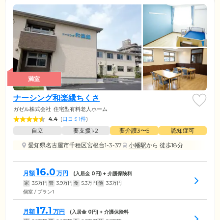
満室
ナーシング和楽縁ちくさ
ガゼル株式会社
住宅型有料老人ホーム
4.4
(
口コミ1件
)
自立
要支援1•2
要介護3〜5
認知症可
愛知県名古屋市千種区宮根台1-3-37
小幡駅
から 徒歩18分
16.0
月額
万円
(入居金
0
円) + 介護保険料
家
3.5
万円
管
3.9
万円
食
5.3
万円
他
3.3
万円
個室 / プラン1
17.1
月額
万円
(入居金
0
円) + 介護保険料