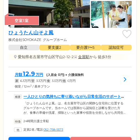
空室1室
ひょうたん山そよ風
株式会社SOYOKAZE
グループホーム
自立
要支援2
要介護1〜5
認知症可
愛知県名古屋市守山区守山2-12-2
金屋駅
から 徒歩3分
12.9
月額
万円
(入居金
0
円) + 介護保険料
家
6.3
万円
管
3.3
万円
食
3.3
万円
他
0
万円
2
個室 / 12m
/ 基本プラン
一人ひとりの気持ちに寄り添いながら日常生活のサポートを
行っています
「ひょうたん山そよ風」は、名古屋市守山区の閑静な住宅街に位置する
グループホームです。当ホームでは医師から認知症と診断を受けた方
が、食事の準備や洗濯、掃除といった家事や役割を分担しながら共同生
活を送っています。また、24時間体制でスタッフが常駐。経験豊富なス
24時間介護士常駐
タッフが、ご入居者様のお気持ちに寄り添いながら日常生活のサポート
を行っています。「伊藤クリニック」といった協力医療機関とも連携が
定員2名
/
電話
052-758-5573
取れています。急な体調不良時も適切に対応しますので、どうぞご安心
ください。ホーム内は穏やかで家庭的な雰囲気です。ご自宅で過ごすよ