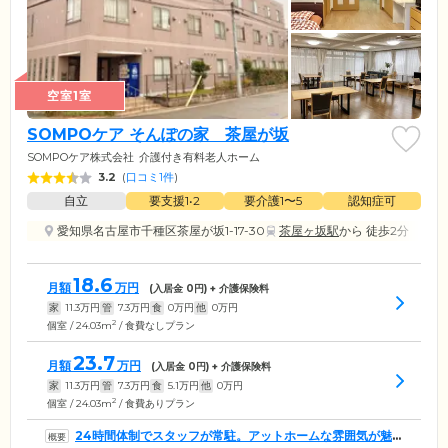
空室1室
SOMPOケア そんぽの家 茶屋が坂
SOMPOケア株式会社
介護付き有料老人ホーム
3.2
(
口コミ1件
)
自立
要支援1•2
要介護1〜5
認知症可
愛知県名古屋市千種区茶屋が坂1-17-30
茶屋ヶ坂駅
から 徒歩2分
18.6
月額
万円
(入居金
0
円) + 介護保険料
家
11.3
万円
管
7.3
万円
食
0
万円
他
0
万円
2
個室 / 24.03m
/ 食費なしプラン
23.7
月額
万円
(入居金
0
円) + 介護保険料
家
11.3
万円
管
7.3
万円
食
5.1
万円
他
0
万円
2
個室 / 24.03m
/ 食費ありプラン
24時間体制でスタッフが常駐。アットホームな雰囲気が魅