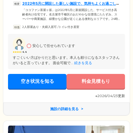
2022年5月に開設した新しい施設で、気持ちよくお過ごしい
ただけます
「ココファン茶屋ヶ坂」は2022年5月に新規開設した、サービス付き高
齢者向け住宅です。名古屋市千種区のおだやかな住環境にたたずみ、ス
ーパーや商業施設、緑豊かな公園が近くにある便利なエリアです。24時
間365日、専門のスタッフが常駐しご入居者様の生活をサポート。介護事
2人部屋あり・夫婦入居可
/
トイレ付き居室
業所を併設し、24時間体制で訪問介護サービスをご提供しています。入
居にあたっては賃貸のため入居一時金が不要。退院直後からのご入居や
遠方からのお住み替えなど、お一人おひとりの状況に合わせた対応が可
能です。自立した生活が可能な方から介護が必要な方まで、きめ細やか
安心して任せられています
なサポートのもと快適で安心した日々をお過ごしいただけます。
4.4
すごくいい方ばかりだと思います。本人も頼りになるスタッフさん
がいると言っています。 面会可能で...
続きを見る
空き状況を知る
料金見積もり
※2026/04/23更新
施設の詳細を見る