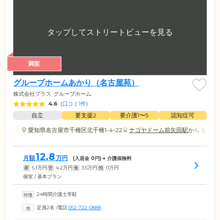
満室
グループホームあかり（名古屋苑）
株式会社プラス
グループホーム
4.6
(
口コミ1件
)
自立
要支援2
要介護1〜5
認知症可
愛知県名古屋市千種区北千種1-4-22
ナゴヤドーム前矢田駅
から 徒歩1
12.8
月額
万円
(入居金
0
円) + 介護保険料
家
5.1
万円
管
4.2
万円
食
3.5
万円
他
0
万円
個室 / 基本プラン
24時間介護士常駐
定員2名
/
電話
052-722-0888