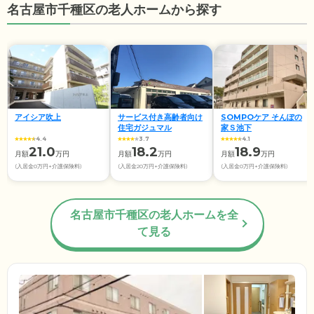
名古屋市千種区の老人ホームから探す
アイシア吹上
サービス付き高齢者向け
SOMPOケア そんぽの
住宅ガジュマル
家Ｓ池下
4.4
3.7
4.1
21.0
18.2
18.9
月額
万円
月額
万円
月額
万円
(入居金0万円+介護保険料)
(入居金20万円+介護保険料)
(入居金0万円+介護保険料)
名古屋市千種区の老人ホームを全
て見る