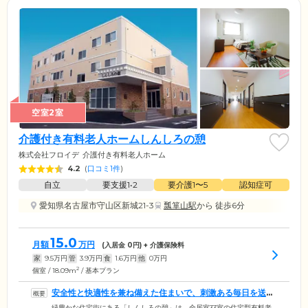
空室2室
介護付き有料老人ホームしんしろの憩
株式会社フロイデ
介護付き有料老人ホーム
4.2
(
口コミ1件
)
自立
要支援1•2
要介護1〜5
認知症可
愛知県名古屋市守山区新城21-3
瓢箪山駅
から 徒歩6分
15.0
月額
万円
(入居金
0
円) + 介護保険料
家
9.5
万円
管
3.9
万円
食
1.6
万円
他
0
万円
2
個室 / 18.09m
/ 基本プラン
安全性と快適性を兼ね備えた住まいで、刺激ある毎日を送れ
ます
緑豊かな住宅街にある「しんしろの憩」は、全居室33室の住宅型有料老