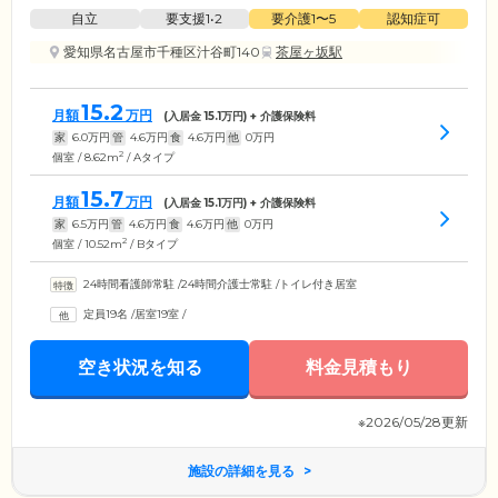
自立
要支援1•2
要介護1〜5
認知症可
愛知県名古屋市千種区汁谷町140
茶屋ヶ坂駅
15.2
月額
万円
(入居金
15.1
万円) + 介護保険料
家
6.0
万円
管
4.6
万円
食
4.6
万円
他
0
万円
2
個室 / 8.62m
/ Aタイプ
15.7
月額
万円
(入居金
15.1
万円) + 介護保険料
家
6.5
万円
管
4.6
万円
食
4.6
万円
他
0
万円
2
個室 / 10.52m
/ Bタイプ
24時間看護師常駐
/
24時間介護士常駐
/
トイレ付き居室
定員19名
/
居室19室
/
空き状況を知る
料金見積もり
※2026/05/28更新
施設の詳細を見る