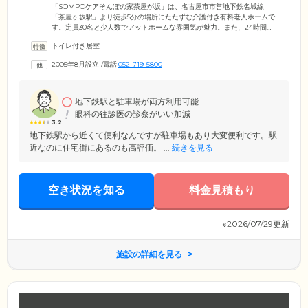
力のホームです
「SOMPOケアそんぽの家茶屋が坂」は、名古屋市市営地下鉄名城線
「茶屋ヶ坂駅」より徒歩5分の場所にたたずむ介護付き有料老人ホームで
す。定員30名と少人数でアットホームな雰囲気が魅力。また、24時間体
制で介護スタッフが常駐しており、お食事や入浴、排せつ介助といった
トイレ付き居室
日常生活のサポートを行っています。日中は看護師が常駐。近隣の協力
医療機関と連携が取れており、月2回以上の往診や日々の健康管理、緊急
2005年8月設立
/
電話
052-719-5800
時の対応を行っていますので、安心してお過ごしいただけます。のびの
びと「ご自分らしい」生活を送りながら、サポートがある安心を同時に
実感していただける住まいです。
地下鉄駅と駐車場が両方利用可能
眼科の往診医の診察がいい加減
3.2
地下鉄駅から近くて便利なんですが駐車場もあり大変便利です。駅
近なのに住宅街にあるのも高評価。 ...
続きを見る
空き状況を知る
料金見積もり
※2026/07/29更新
施設の詳細を見る