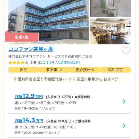
空室1室
ココファン茶屋ヶ坂
株式会社学研ココファン
サービス付き高齢者向け住宅
3.8
(
口コミ3件
/
入居体験談2件
)
自立
要支援1•2
要介護1〜5
認知症可
愛知県名古屋市千種区竹越2-1-21
茶屋ヶ坂駅
から 徒歩17分
12.9
月額
万円
(入居金
13.6
万円) + 介護保険料
家
6.8
万円
管
2.3
万円
食
0
万円
他
3.9
万円
2
個室 / 18~19.20m
/ Aタイプ
14.3
月額
万円
(入居金
19.0
万円) + 介護保険料
家
9.5
万円
管
9,200
円
食
0
万円
他
3.9
万円
2
個室 / 25.09~29.05m
/ Bタイプ