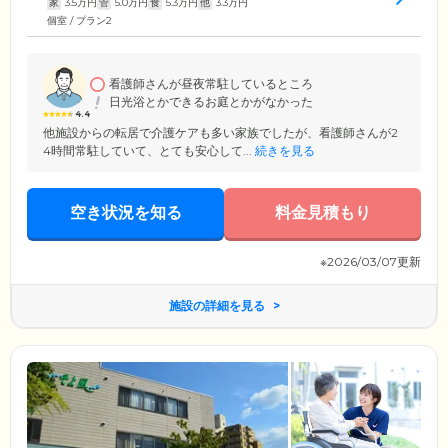
家
3.5
万円
管
5.0
万円
食
5.3
万円
他
3.3
万円
個室 / プラン2
看護師さんが昼夜常駐しているところ
日光浴とかできるお庭とかがなかった
4.4
他施設からの転居で介護ケアも多い家族でしたが、看護師さんが2
4時間常駐していて、とても安心して...
続きを見る
空き状況を知る
料金見積もり
※2026/03/07更新
施設の詳細を見る