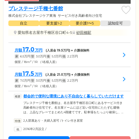
プレステージ千種七番館
株式会社プレステージケア東海
サービス付き高齢者向け住宅
自立
要支援1•2
要介護1〜5
認知症可
愛知県名古屋市千種区谷口町4-5
砂田橋駅
17.0
月額
万円
(入居金
19.5
万円) + 介護保険料
家
6.5
万円
管
3.0
万円
食
5.3
万円
他
2.2
万円
2
個室 / 18m
/ 1R （1名様入居）
17.5
月額
万円
(入居金
21.0
万円) + 介護保険料
家
7.0
万円
管
3.0
万円
食
5.3
万円
他
2.2
万円
2
個室 / 18m
/ 1R （1名様入居）
都会的で便利な環境にあり不自由なく暮らしていただけます
プレステージ千種七番館は、名古屋市千種区谷口町にあるサービス付き
高齢者向け住宅です。名古屋ドームにほど近い住宅街にたたずむ建物
は、上品なグレーでまとめた4階建てです。駐車場をたっぷり確保し、ご
家族様にも来訪しやすい環境にしています。建物1階には、クリニックや
2人部屋あり・夫婦入居可
/
トイレ付き居室
デイサービスセンターを併設。最寄り駅も近く、不自由なく生活してい
ただけます。居室はワンルームから2LDKタイプまで数種類ご用意し、ト
2016年2月設立
/
イレ・収納・エアコン・収納などを完備。キッチンや浴室のあるお部屋
もあり、いずれもゆとりをもった造りになっています。