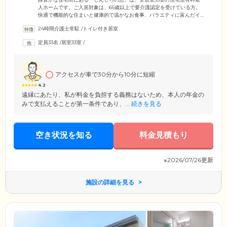
人ホームです。ご入居対象は、65歳以上で要介護認定を受けている方。
快適で機能的な住まいと健康的で温かなお食事、バラエティに富んだイ
ベント、そして医療機関との連携による健康管理をとおして、快適で安
24時間介護士常駐
/
トイレ付き居室
心の毎日をサポートします。明るい自然光がたっぷり入る居室は、全室
トイレ・洗面台付き。いつでもご自身のペースで、のびのびとお過ごし
定員33名
/
居室33室
/
いただけます。ケアコールシステムは24時間体制で管理。体調不良やお
困りごとが発生した場合は、いつでもスタッフが駆けつけます。
アクセスが車で30分から10分に短縮
4.2
遠縁にあたり、私が料金を負担する義務はないため、本人の年金の
みで支払えることが第一条件であり、...
続きを見る
空き状況を知る
料金見積もり
※2026/07/26更新
施設の詳細を見る