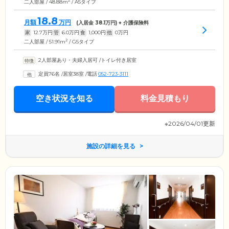
2
二人部屋 / 48.88m
/ A5タイプ
18.8
月額
万円
(入居金
38.1
万円) + 介護保険料
家
12.7
万円
管
6.0
万円
食
1,000
円
他
0
万円
2
二人部屋 / 51.91m
/ G5タイプ
2人部屋あり・夫婦入居可
/
トイレ付き居室
定員76名
/
居室38室
/
電話
052-723-3111
空き状況を知る
料金見積もり
※2026/04/01更新
施設の詳細を見る