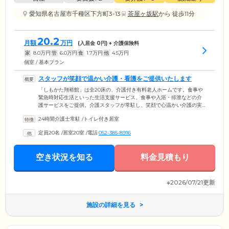
愛知県名古屋市千種区下方町3-13
茶屋ヶ坂駅
から 徒歩11分
20.2
月額
万円
(入居金
0
円) + 介護保険料
家
8.0
万円
管
6.0
万円
食
1.7
万円
他
4.5
万円
個室 / 基本プラン
スタッフが笑顔で温かい介護・看護をご提供いたします
「しもかた翔裕館」は全20床の、介護付き有料老人ホームです。食事や
緊急時対応生活といった生活支援サービス、食事や入浴・排泄などの介
護サービスをご提供。介護スタッフが常駐し、笑顔で心温かい介護の実
践に努めています。ご入居者様の日常の健康管理は、血圧・体温・脈
24時間介護士常駐
/
トイレ付き居室
拍・呼吸の測定といった定期的なバイタル測定のほか、日々の生活のご
様子の観察を看護スタッフや介護スタッフが担当。地域クリニックとの
定員20名
/
居室20室
/
電話
052-385-8916
連携体制も整っており、月2回の往診などを実施しています。ご入居様の
健康管理、病気の早期発見、治療にも迅速に対応できる体制です。ま
た、看取り対応もしており、寝たきりの方も受け入れておりますのでお
空き状況を知る
料金見積もり
気軽にご相談ください。
※2026/07/21更新
施設の詳細を見る