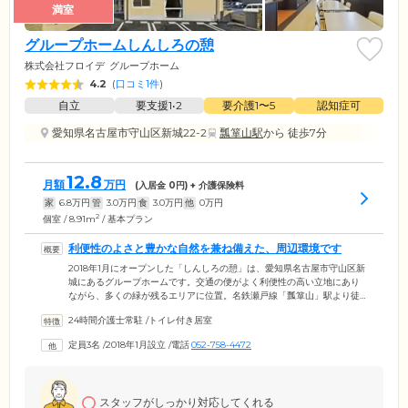
満室
グループホームしんしろの憩
株式会社フロイデ
グループホーム
4.2
(
口コミ1件
)
自立
要支援1•2
要介護1〜5
認知症可
愛知県名古屋市守山区新城22-2
瓢箪山駅
から 徒歩7分
12.8
月額
万円
(入居金
0
円) + 介護保険料
家
6.8
万円
管
3.0
万円
食
3.0
万円
他
0
万円
2
個室 / 8.91m
/ 基本プラン
利便性のよさと豊かな自然を兼ね備えた、周辺環境です
2018年1月にオープンした「しんしろの憩」は、愛知県名古屋市守山区新
城にあるグループホームです。交通の便がよく利便性の高い立地にあり
ながら、多くの緑が残るエリアに位置。名鉄瀬戸線「瓢箪山」駅より徒
歩わずか8分、名古屋高速「大森I.C」より車で4分の立地は、遠方から来
24時間介護士常駐
/
トイレ付き居室
られるご家族様やご友人様から喜ばれているポイントのひとつです。清
潔感あふれる館内は、落ち着いた色調の統一感ある空間。優しい自然光
定員3名
/
2018年1月設立
/
電話
052-758-4472
が入るようたくさんの窓を設置したダイニングルームでは、みんなでお
食事をしたり、レクリエーションをしたりと、楽しく開放的な時間を過
ごせます。
スタッフがしっかり対応してくれる