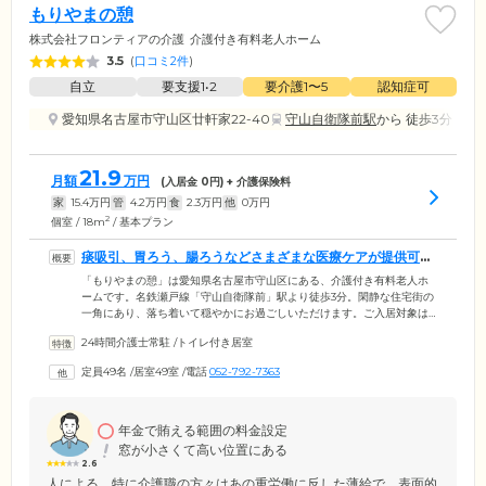
もりやまの憩
株式会社フロンティアの介護
介護付き有料老人ホーム
3.5
(
口コミ2件
)
自立
要支援1•2
要介護1〜5
認知症可
愛知県名古屋市守山区廿軒家22-40
守山自衛隊前駅
から 徒歩3分
21.9
月額
万円
(入居金
0
円) + 介護保険料
家
15.4
万円
管
4.2
万円
食
2.3
万円
他
0
万円
2
個室 / 18m
/ 基本プラン
痰吸引、胃ろう、腸ろうなどさまざまな医療ケアが提供可能
です
「もりやまの憩」は愛知県名古屋市守山区にある、介護付き有料老人ホ
ームです。名鉄瀬戸線「守山自衛隊前」駅より徒歩3分。閑静な住宅街の
一角にあり、落ち着いて穏やかにお過ごしいただけます。ご入居対象は
要介護の認定を受けている方。当ホームは愛知県より喀痰吸引登録特定
24時間介護士常駐
/
トイレ付き居室
行為事業者の登録を受けているため、口腔や鼻腔からの痰吸引や胃ろ
う、腸ろうの医療ケアが提供可能です。ほかにも日中はホーム内に看護
定員49名
/
居室49室
/
電話
052-792-7363
師が常駐しているため、ストーマ、人工透析、在宅酸素、インスリン、
末期癌の方の受け入れも可能。さらに近隣の医療機関や歯科医院による
定期的な訪問診療などを行い、ご入居者様の健康管理をしております。
年金で賄える範囲の料金設定
窓が小さくて高い位置にある
2.6
人による。特に介護職の方々はあの重労働に反した薄給で、表面的