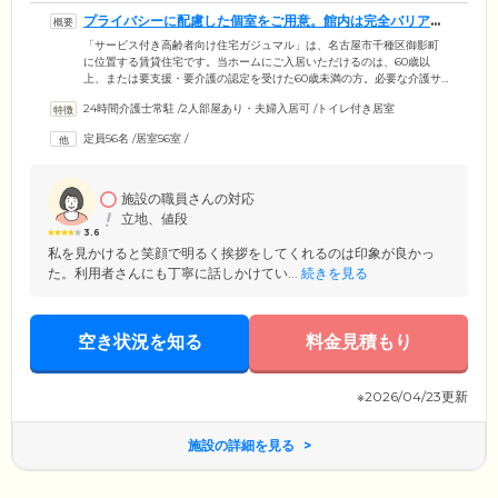
プライバシーに配慮した個室をご用意。館内は完全バリアフ
リーです
「サービス付き高齢者向け住宅ガジュマル」は、名古屋市千種区御影町
に位置する賃貸住宅です。当ホームにご入居いただけるのは、60歳以
上、または要支援・要介護の認定を受けた60歳未満の方。必要な介護サ
ービスを受けながら、思い思いに生活をお送りいただけます。ご入居の
24時間介護士常駐
/
2人部屋あり・夫婦入居可
/
トイレ付き居室
みなさまが住まわれる居室は、プライバシーに配慮した完全個室。各居
室には、トイレ、洗面台のほか、エアコンを備え付けており、一年中快
定員56名
/
居室56室
/
適な気温でお過ごしいただけます。さらに建物内は完全バリアフリー設
計。段差をなくし、各所に手すりを取り付けていますので、足腰の弱い
方や車いすをご利用の方もご安心ください。
施設の職員さんの対応
立地、値段
3.6
私を見かけると笑顔で明るく挨拶をしてくれるのは印象が良かっ
た。利用者さんにも丁寧に話しかけてい...
続きを見る
空き状況を知る
料金見積もり
※2026/04/23更新
施設の詳細を見る