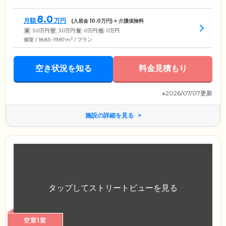
8.0
月額
万円
(入居金
10.0
万円) + 介護保険料
家
5.0
万円
管
3.0
万円
食
0
万円
他
0
万円
2
個室 / 18.83~19.87m
/ プラン
空き状況を知る
料金見積もり
※2026/07/07更新
施設の詳細を見る
空室1室