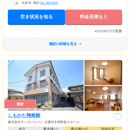
定員1名
/
電話
052-385-8916
空き状況を知る
料金見積もり
※2026/07/21更新
施設の詳細を見る
満室
しもかた翔裕館
株式会社サンガジャパン
介護付き有料老人ホーム
自立
要支援1•2
要介護1〜5
認知症可