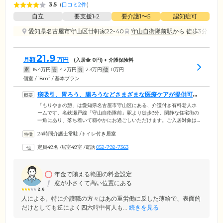
3.5
(
口コミ2件
)
自立
要支援1•2
要介護1〜5
認知症可
愛知県名古屋市守山区廿軒家22-40
守山自衛隊前駅
から 徒歩3分
21.9
月額
万円
(入居金
0
円) + 介護保険料
家
15.4
万円
管
4.2
万円
食
2.3
万円
他
0
万円
2
個室 / 18m
/ 基本プラン
痰吸引、胃ろう、腸ろうなどさまざまな医療ケアが提供可能
です
「もりやまの憩」は愛知県名古屋市守山区にある、介護付き有料老人ホ
ームです。名鉄瀬戸線「守山自衛隊前」駅より徒歩3分。閑静な住宅街の
一角にあり、落ち着いて穏やかにお過ごしいただけます。ご入居対象は
要介護の認定を受けている方。当ホームは愛知県より喀痰吸引登録特定
24時間介護士常駐
/
トイレ付き居室
行為事業者の登録を受けているため、口腔や鼻腔からの痰吸引や胃ろ
う、腸ろうの医療ケアが提供可能です。ほかにも日中はホーム内に看護
定員49名
/
居室49室
/
電話
052-792-7363
師が常駐しているため、ストーマ、人工透析、在宅酸素、インスリン、
末期癌の方の受け入れも可能。さらに近隣の医療機関や歯科医院による
定期的な訪問診療などを行い、ご入居者様の健康管理をしております。
年金で賄える範囲の料金設定
窓が小さくて高い位置にある
2.6
人による。特に介護職の方々はあの重労働に反した薄給で、表面的
だけとしても逆によく四六時中何人も...
続きを見る