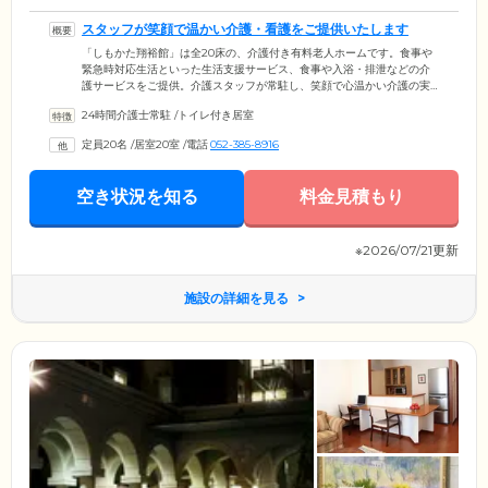
スタッフが笑顔で温かい介護・看護をご提供いたします
「しもかた翔裕館」は全20床の、介護付き有料老人ホームです。食事や
緊急時対応生活といった生活支援サービス、食事や入浴・排泄などの介
護サービスをご提供。介護スタッフが常駐し、笑顔で心温かい介護の実
践に努めています。ご入居者様の日常の健康管理は、血圧・体温・脈
24時間介護士常駐
/
トイレ付き居室
拍・呼吸の測定といった定期的なバイタル測定のほか、日々の生活のご
様子の観察を看護スタッフや介護スタッフが担当。地域クリニックとの
定員20名
/
居室20室
/
電話
052-385-8916
連携体制も整っており、月2回の往診などを実施しています。ご入居様の
健康管理、病気の早期発見、治療にも迅速に対応できる体制です。ま
た、看取り対応もしており、寝たきりの方も受け入れておりますのでお
空き状況を知る
料金見積もり
気軽にご相談ください。
※2026/07/21更新
施設の詳細を見る