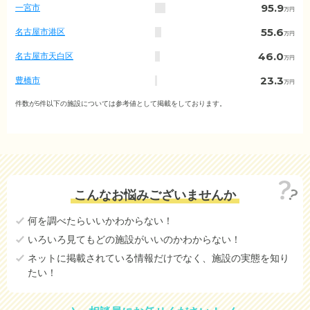
金
95.9
一宮市
万円
相
場
55.6
名古屋市港区
万円
（市
区
46.0
名古屋市天白区
万円
町
村
23.3
豊橋市
万円
別）
22.8
名古屋市西区
件数が5件以下の施設については参考値として掲載をしております。
万円
19.3
名古屋市緑区
万円
16.9
名古屋市北区
万円
5.9
名古屋市中川区
万円
こんなお悩みございませんか
2.5
北名古屋市
万円
何を調べたらいいかわからない！
0.2
名古屋市南区
万円
いろいろ見てもどの施設がいいのかわからない！
16.5
丹羽郡大口町
(参考値)
万円
ネットに掲載されている情報だけでなく、施設の実態を知り
たい！
49.5
丹羽郡扶桑町
(参考値)
万円
71.2
刈谷市
(参考値)
万円