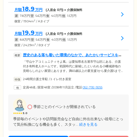
18.9
月額
万円
(入居金
0
円) + 介護保険料
家
7.8
万円
管
5.6
万円
食
4.0
万円
他
1.5
万円
2
個室 / 19.04m
/ Aタイプ
19.9
月額
万円
(入居金
0
円) + 介護保険料
家
8.8
万円
管
5.6
万円
食
4.0
万円
他
1.5
万円
2
個室 / 24.29m
/ Bタイプ
歴史のある落ち着いた環境のなかで、あたかいサービスをご
提供します
「守山ケアコミュニティそよ風」は愛知県名古屋市守山区にある、介護
付き有料老人ホームです。戦国時代に築城したといわれる小幡城跡地の
見晴らしのよい展望にあります。満65歳以上の要支援1から要介護5まで
の方にご入居いただけ、24時間、介護サービスをご提供。食事・洗濯・
24時間介護士常駐
/
トイレ付き居室
清掃などの生活サポートのほか、入浴、排せつ介助などの身体介護も行
います。また、医療ケアが必要な方の受け入れも可能。お体の状態など
定員48名
/
居室48室
/
2038年11月設立
/
電話
052-792-9255
にもよりますので、まずはご相談ください。さらに、看取りにも対応し
ております。最期のときまであたたかいケアをご提供いたします。
季節ごとのイベントが開催されている
5.0
季節毎のイベントや訪問販売会など自由に外出出来ない祖母にとっ
て気分転換になる機会も多く、スタッ...
続きを見る