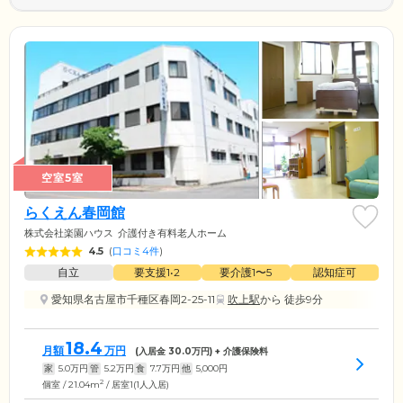
空室5室
らくえん春岡館
株式会社楽園ハウス
介護付き有料老人ホーム
4.5
(
口コミ4件
)
自立
要支援1•2
要介護1〜5
認知症可
愛知県名古屋市千種区春岡2-25-11
吹上駅
から 徒歩9分
18.4
月額
万円
(入居金
30.0
万円) + 介護保険料
家
5.0
万円
管
5.2
万円
食
7.7
万円
他
5,000
円
2
個室 / 21.04m
/ 居室1(1人入居)