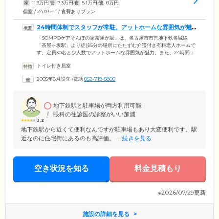
家
11.3
万円
管
7.3
万円
食
5.1
万円
他
0
万円
2
個室 / 24.03m
/ 食費ありプラン
24時間体制でスタッフが常駐。アットホームな雰囲気が魅
力のホームです
「SOMPOケアそんぽの家茶屋が坂」は、名古屋市市営地下鉄名城線
「茶屋ヶ坂駅」より徒歩5分の場所にたたずむ介護付き有料老人ホームで
す。定員30名と少人数でアットホームな雰囲気が魅力。また、24時間体
制で介護スタッフが常駐しており、お食事や入浴、排せつ介助といった
トイレ付き居室
日常生活のサポートを行っています。日中は看護師が常駐。近隣の協力
医療機関と連携が取れており、月2回以上の往診や日々の健康管理、緊急
2005年8月設立
/
電話
052-719-5800
時の対応を行っていますので、安心してお過ごしいただけます。のびの
びと「ご自分らしい」生活を送りながら、サポートがある安心を同時に
実感していただける住まいです。
地下鉄駅と駐車場が両方利用可能
眼科の往診医の診察がいい加減
3.2
地下鉄駅から近くて便利なんですが駐車場もあり大変便利です。駅
近なのに住宅街にあるのも高評価。 ...
続きを見る
空き状況を知る
料金見積もり
※2026/07/29更新
施設の詳細を見る