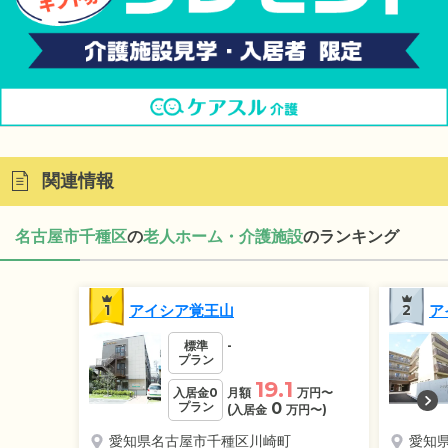
関連情報
名古屋市千種区
の
老人ホーム・介護施設
のランキング
1
アイシア覚王山
2
ア
標準
-
プラン
19.1
入居金0
月額
万円
〜
プラン
0
(入居金
万円
〜)
愛知県名古屋市千種区川崎町
愛知