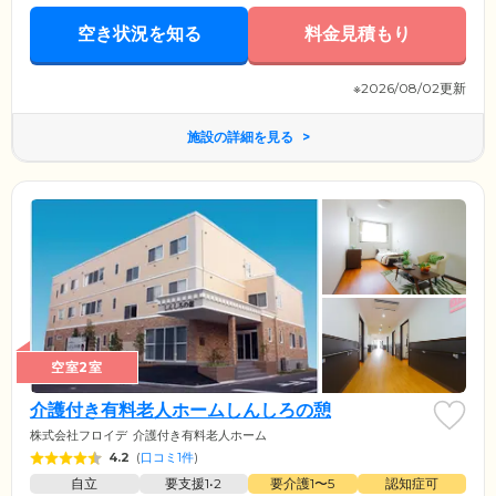
空き状況を知る
料金見積もり
※2026/08/02更新
施設の詳細を見る
空室2室
介護付き有料老人ホームしんしろの憩
株式会社フロイデ
介護付き有料老人ホーム
4.2
(
口コミ1件
)
自立
要支援1•2
要介護1〜5
認知症可