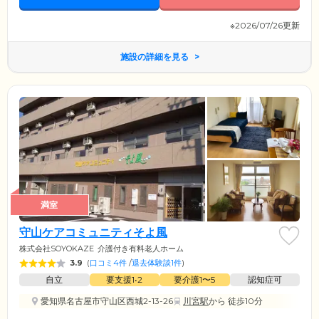
※2026/07/26更新
施設の詳細を見る
満室
守山ケアコミュニティそよ風
株式会社SOYOKAZE
介護付き有料老人ホーム
3.9
(
口コミ4件
/
退去体験談1件
)
自立
要支援1•2
要介護1〜5
認知症可
愛知県名古屋市守山区西城2-13-26
川宮駅
から 徒歩10分