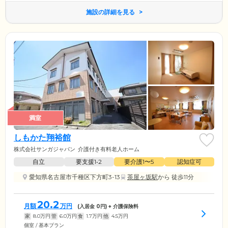
施設の詳細を見る
満室
しもかた翔裕館
株式会社サンガジャパン
介護付き有料老人ホーム
自立
要支援1•2
要介護1〜5
認知症可
愛知県名古屋市千種区下方町3-13
茶屋ヶ坂駅
から 徒歩11分
20.2
月額
万円
(入居金
0
円) + 介護保険料
家
8.0
万円
管
6.0
万円
食
1.7
万円
他
4.5
万円
個室 / 基本プラン