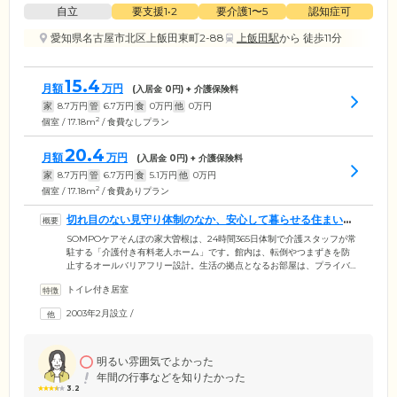
自立
要支援1•2
要介護1〜5
認知症可
愛知県名古屋市北区上飯田東町2-88
上飯田駅
から 徒歩11分
15.4
月額
万円
(入居金
0
円) + 介護保険料
家
8.7
万円
管
6.7
万円
食
0
万円
他
0
万円
2
個室 / 17.18m
/ 食費なしプラン
20.4
月額
万円
(入居金
0
円) + 介護保険料
家
8.7
万円
管
6.7
万円
食
5.1
万円
他
0
万円
2
個室 / 17.18m
/ 食費ありプラン
切れ目のない見守り体制のなか、安心して暮らせる住まいで
す
SOMPOケアそんぽの家大曽根は、24時間365日体制で介護スタッフが常
駐する「介護付き有料老人ホーム」です。館内は、転倒やつまずきを防
止するオールバリアフリー設計。生活の拠点となるお部屋は、プライバ
シーに配慮した個室をご用意しました。各お部屋には洗面台とトイレを
トイレ付き居室
備えており、周囲を気にせずご自分のペースで使用していただけます。
お食事は管理栄養士・調理師が開発したメニューを、1日3食ご提供。ほ
2003年2月設立
/
かのご入居者様との会話に花を咲かせながら、なごやかなひとときをお
過ごしください。刻み食・ミキサー食・たんぱく制限食など、お体の状
態に合わせたさまざまなニーズにもお応えします。
明るい雰囲気でよかった
年間の行事などを知りたかった
3.2