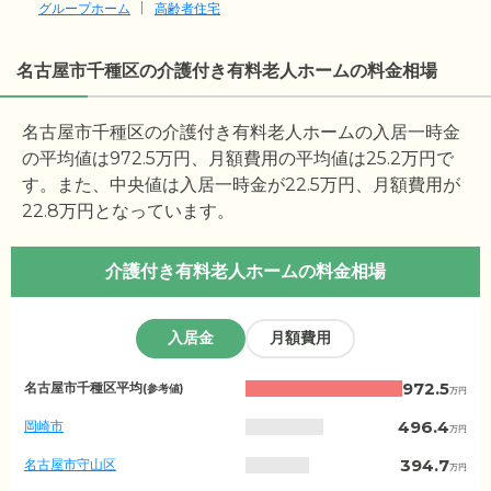
グループホーム
高齢者住宅
名古屋市千種区の介護付き有料老人ホームの料金相場
名古屋市千種区の介護付き有料老人ホームの入居一時金
の平均値は
972.5
万円、月額費用の平均値は
25.2
万円で
す。また、中央値は入居一時金が
22.5
万円、月額費用が
22.8
万円となっています。
介護付き有料老人ホームの料金相場
入居金
月額費用
愛
972.5
名古屋市千種区平均
(参考値)
万円
知
県
496.4
岡崎市
万円
の
入
394.7
名古屋市守山区
万円
居