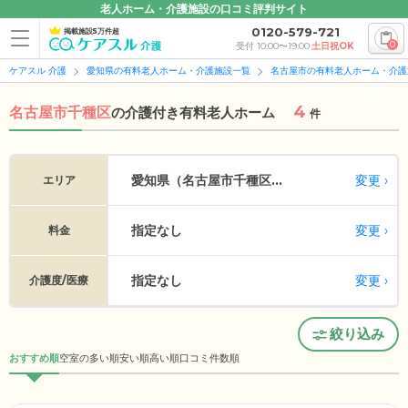
老人ホーム・介護施設の口コミ評判サイト
0120-579-721
掲載施設5万件超
0
受付 10:00〜19:00
土日祝OK
ケアスル 介護
愛知県の有料老人ホーム・介護施設一覧
名古屋市の有料老人ホーム・介護
4
名古屋市千種区
の
介護付き有料老人ホーム
件
変更
愛知県（名古屋市千種区...
エリア
指定なし
変更
料金
指定なし
変更
介護度/医療
絞り込み
おすすめ順
空室の多い順
安い順
高い順
口コミ件数順