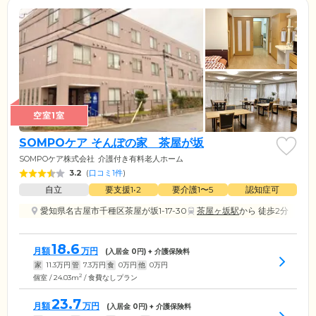
空室1室
SOMPOケア そんぽの家 茶屋が坂
SOMPOケア株式会社
介護付き有料老人ホーム
3.2
(
口コミ1件
)
自立
要支援1•2
要介護1〜5
認知症可
愛知県名古屋市千種区茶屋が坂1-17-30
茶屋ヶ坂駅
から 徒歩2分
18.6
月額
万円
(入居金
0
円) + 介護保険料
家
11.3
万円
管
7.3
万円
食
0
万円
他
0
万円
2
個室 / 24.03m
/ 食費なしプラン
23.7
月額
万円
(入居金
0
円) + 介護保険料