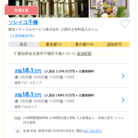
空室2室
ソレイユ千種
愛知メディカルサービス株式会社
介護付き有料老人ホーム
(
入居体験談1件
)
自立
要支援1•2
要介護1〜5
認知症可
愛知県名古屋市千種区千種2-22-1
新栄町駅
18.1
月額
万円
(入居金
2,016.0
万円) + 介護保険料
家
0
万円
管
9.9
万円
食
7.1
万円
他
1.1
万円
個室 / D1・Eタイプ
18.1
月額
万円
(入居金
1,680.0
万円) + 介護保険料
家
0
万円
管
9.9
万円
食
7.1
万円
他
1.1
万円
個室 / D2タイプ
24時間看護師常駐
/
24時間介護士常駐
/
2人部屋あり・夫婦入居可
/
トイレ
付き居室
定員135名
/
居室99室
/
2006年5月設立
/
電話
052-745-8171