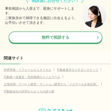
相談員にお任せください！
353.3
半田市
(参考値)
万円
事前相談から入居まで、親身にサポートしま
す。
670.7
名古屋市中区
(参考値)
万円
ご家族含めて納得できる施設に出会えるよう、
312.7
名古屋市中村区
お手伝いさせて頂きます。
(参考値)
万円
264.2
名古屋市名東区
(参考値)
万円
無料で相談する
253.3
名古屋市昭和区
(参考値)
万円
27.9
名古屋市東区
(参考値)
万円
160.0
名古屋市熱田区
(参考値)
関連サイト
万円
227.3
名古屋市瑞穂区
(参考値)
万円
外壁塗装・リフォームならヌリカエ
不動産査定ならすまいステップ
7.5
大府市
(参考値)
万円
不動産一括査定・売却相場ならイエウール
137.0
尾張旭市
(参考値)
万円
土地活用・アパート経営・マンション経営なら「イエウール土地活用」
56.7
日進市
不動産会社の評判ならおうちの語り部
(参考値)
万円
3.7
春日井市
(参考値)
万円
4.1
江南市
(参考値)
万円