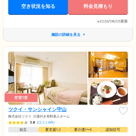
空き状況を知る
料金見積もり
※2026/08/05更新
施設の詳細を見る
空室1室
ツクイ・サンシャイン守山
株式会社ツクイ
介護付き有料老人ホーム
3.8
(
口コミ6件
)
自立
要支援1•2
要介護1〜5
認知症可