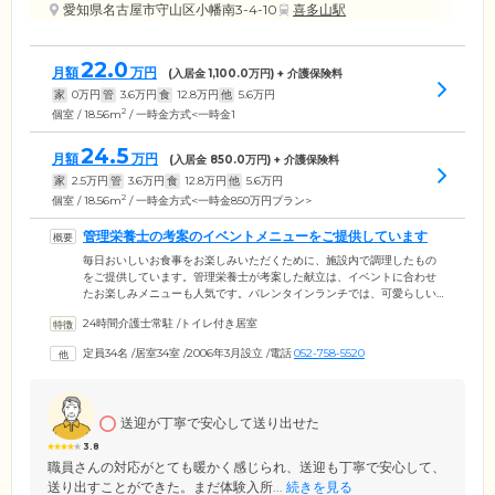
愛知県名古屋市守山区小幡南3-4-10
喜多山駅
22.0
月額
万円
(入居金
1,100.0
万円) + 介護保険料
家
0
万円
管
3.6
万円
食
12.8
万円
他
5.6
万円
2
個室 / 18.56m
/ 一時金方式<一時金1
24.5
月額
万円
(入居金
850.0
万円) + 介護保険料
家
2.5
万円
管
3.6
万円
食
12.8
万円
他
5.6
万円
2
個室 / 18.56m
/ 一時金方式<一時金850万円プラン>
管理栄養士の考案のイベントメニューをご提供しています
毎日おいしいお食事をお楽しみいただくために、施設内で調理したもの
をご提供しています。管理栄養士が考案した献立は、イベントに合わせ
たお楽しみメニューも人気です。バレンタインランチでは、可愛らしい
ハート形のハンバーグ、ハートのプレートでお召し上がりいただきまし
24時間介護士常駐
/
トイレ付き居室
た。節分には美しい巻きずしをご用意し、「おいしそう」「きれい」と
大変好評でした。調理方法には「真空低温調理法」を活用し、軟らかく
定員34名
/
居室34室
/
2006年3月設立
/
電話
052-758-5520
栄養も損なわない調理法でお作りしています。ご入居者様の体調に合わ
せて通常食、一口食、きざみ食といった調理方法も対応可能です。
送迎が丁寧で安心して送り出せた
3.8
職員さんの対応がとても暖かく感じられ、送迎も丁寧で安心して、
送り出すことができた。まだ体験入所...
続きを見る