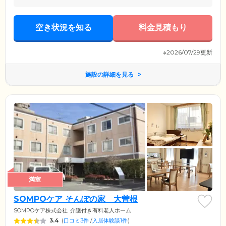
空き状況を知る
料金見積もり
※2026/07/29更新
施設の詳細を見る
満室
SOMPOケア そんぽの家 大曽根
SOMPOケア株式会社
介護付き有料老人ホーム
3.4
(
口コミ3件
/
入居体験談1件
)