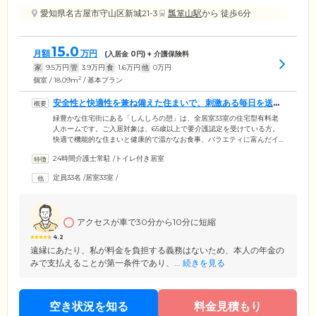
愛知県名古屋市守山区新城21-3
瓢箪山駅
から 徒歩6分
15.0
月額
万円
(入居金
0
円) + 介護保険料
家
9.5
万円
管
3.9
万円
食
1.6
万円
他
0
万円
2
個室 / 18.09m
/ 基本プラン
安全性と快適性を兼ね備えた住まいで、刺激ある毎日を送れ
ます
緑豊かな住宅街にある「しんしろの憩」は、全居室33室の住宅型有料老
人ホームです。ご入居対象は、65歳以上で要介護認定を受けている方。
快適で機能的な住まいと健康的で温かなお食事、バラエティに富んだイ
ベント、そして医療機関との連携による健康管理をとおして、快適で安
24時間介護士常駐
/
トイレ付き居室
心の毎日をサポートします。明るい自然光がたっぷり入る居室は、全室
トイレ・洗面台付き。いつでもご自身のペースで、のびのびとお過ごし
定員33名
/
居室33室
/
いただけます。ケアコールシステムは24時間体制で管理。体調不良やお
困りごとが発生した場合は、いつでもスタッフが駆けつけます。
アクセスが車で30分から10分に短縮
4.2
遠縁にあたり、私が料金を負担する義務はないため、本人の年金の
みで支払えることが第一条件であり、...
続きを見る
空き状況を知る
料金見積もり