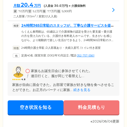
20.4
月額
万円
(入居金
30.0
万円) + 介護保険料
家
7.0
万円
管
5.2
万円
食
7.7
万円
他
5,000
円
2
二人部屋 / 31.5m
/ 居室2(1人入居)
24時間365日常駐のスタッフが、丁寧な介護サービスを提供
いたします
らくえん春岡館は、65歳以上で介護保険の認定を受けた要支援～要介護
の方を受け入れている、介護付き有料老人ホームです。生きがいを感じ
ながら、より能動的で楽しい生活ができるよう、24時間365日常駐のスタ
ッフが日常生活上のケアサービスをご提供。そのため、嚥下機能の状態
24時間介護士常駐
/
2人部屋あり・夫婦入居可
/
トイレ付き居室
により急変が起こりやすいお食事時や、自宅では心配な夜間時にも、迅
速に対応することができます。また生活サポートとして、理美容は月1
定員40名
/
居室35室
/
2002年10月設立
/
電話
052-757-5561
回、買い物代行週1回でご利用いただけます。入居のみなさまの尊厳を重
んじ、手厚く丁寧な手助けをおこなっておりますので、安心してお過ご
しください。
家族もお誕生日会に参加させてくれた。
連日行くと、服が同じで着替えし...
4.8
家族が自由に面会できた。お部屋で家族が好きな物を食べさせるこ
とができた。お正月のパーティに家族...
続きを見る
空き状況を知る
料金見積もり
※2026/08/06更新