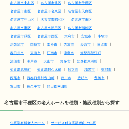
名古屋市中村区
名古屋市北区
名古屋市千種区
名古屋市南区
名古屋市名東区
名古屋市天白区
名古屋市守山区
名古屋市昭和区
名古屋市東区
名古屋市港区
名古屋市熱田区
名古屋市瑞穂区
名古屋市緑区
名古屋市西区
大府市
安城市
小牧市
尾張旭市
岡崎市
常滑市
弥富市
愛西市
日進市
春日井市
東海市
江南市
津島市
海部郡蟹江町
清須市
瀬戸市
犬山市
知多市
知多郡東浦町
知多郡武豊町
知多郡阿久比町
知立市
稲沢市
蒲郡市
西尾市
西春日井郡豊山町
豊川市
豊明市
豊橋市
豊田市
長久手市
額田郡幸田町
名古屋市千種区の老人ホームを種類・施設種別から探す
住宅型有料老人ホーム
サービス付き高齢者向け住宅