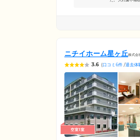
ニチイホーム星ヶ丘
株式会
3.6
(
口コミ6件
/
退去体
空室1室