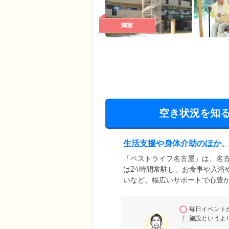
満室
空き状況を知
生活支援や身体介助のほか
「ベストライフ名古屋」は、名
は24時間常駐し、お食事や入浴
いなど、幅広いサポートで心豊
め、ご自身で生活のひととおり
広い身体状況の方々のご入居後
毎日イベント
アフリー設計を採用。お部屋に
施設というよ
フが駆け付けます。