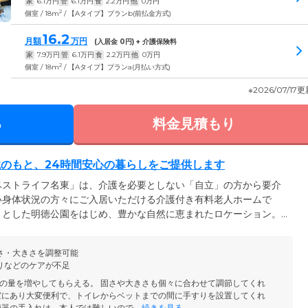
家
6.1
万円
管
6.1
万円
食
2.2
万円
他
0
万円
2
個室 / 18m
/ 【Aタイプ】プランb(前払金方式)
16.2
月額
万円
(入居金
0
円) + 介護保険料
家
7.9
万円
管
6.1
万円
食
2.2
万円
他
0
万円
2
個室 / 18m
/ 【Aタイプ】プランa(月払い方式)
※2026/07/17
る
料金見積もり
のもと、24時間安心の暮らしをご提供します
ベストライフ名東」は、介護を必要としない「自立」の方から要介
い身体状況の方々にご入居いただける介護付き有料老人ホームで
々とした明徳公園をはじめ、豊かな自然に恵まれたロケーション。
咲き誇り、季節の移ろいをお楽しみいただけます。当ホームでは自
様それぞれの持つ力を最大限に活かしていただけるよう心がけてい
さ・大きさを調整可能
食事や入浴、排せつの介助のほか、きめ細やかなサポートをご提
りなどのケアが不足
、いつまでも心豊かな毎日をお守りします。
の量を増やしてもらえる。 固さや大きさも個々に合わせて調節してくれ
室にあり大変便利で、トイレからベットまでの間に手すりを設置してくれ
器の手入れは、本人では難しいので...
続きを見る