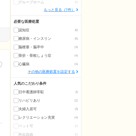
グループホーム
(0)
もっと見る（7件）
必要な医療処置
認知症
(6)
糖尿病・インスリン
(6)
脳梗塞・脳卒中
(4)
骨折・骨粗しょう症
(4)
心臓病
(4)
その他の医療処置を設定する
人気のこだわり条件
日中看護師常駐
(1)
リハビリあり
(2)
夫婦入居可
(3)
レクリエーション充実
(4)
ペット可
(0)
外出自由
(0)