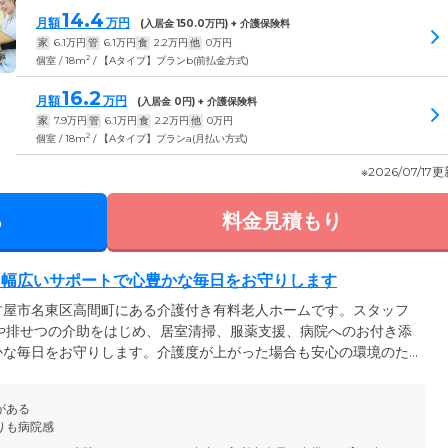
14.4
月額
万円
(入居金
150.0
万円) + 介護保険料
家
6.1
万円
管
6.1
万円
食
2.2
万円
他
0
万円
2
個室 / 18m
/ 【Aタイプ】プランb(前払金方式)
16.2
月額
万円
(入居金
0
円) + 介護保険料
家
7.9
万円
管
6.1
万円
食
2.2
万円
他
0
万円
2
個室 / 18m
/ 【Aタイプ】プランa(月払い方式)
※2026/07/17
る
料金見積もり
、幅広いサポートで心豊かな毎日をお守りします
古屋市名東区高間町にある介護付き有料老人ホームです。スタッフ
や排せつの介助をはじめ、居室清掃、服薬支援、病院へのお付き添
かな毎日をお守りします。介護度が上がった場合も安心の環境のた
のことができる「自立」の方から要介護の認定を受けた方まで、幅
が可能です。館内は段差をなくし、つまずきや転倒を防止するバリ
がある
はナースコールを完備しており、お呼び出しがあればすぐにスタッ
りも病院感