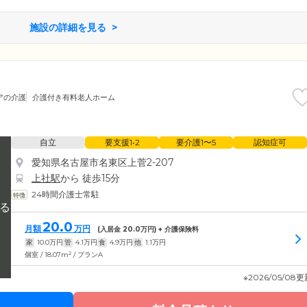
施設の詳細を見る
アの介護
介護付き有料老人ホーム
自立
要支援1•2
要介護1〜5
認知症可
愛知県名古屋市名東区上菅2-207
上社駅
から 徒歩15分
24時間介護士常駐
20.0
月額
万円
(入居金
20.0
万円) + 介護保険料
家
10.0
万円
管
4.1
万円
食
4.9
万円
他
1.1
万円
2
個室 / 18.07m
/ プランA
※2026/05/08