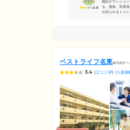
施設がマンション
る、個食、部屋食
2.6
仕切られるトイレ
ベストライフ名東
株式会社ベ
3.4
(
口コミ5件
/
入居体