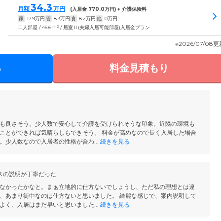
34.3
月額
万円
(入居金
770.0
万円) + 介護保険料
家
17.9
万円
管
8.3
万円
食
8.2
万円
他
0
万円
2
二人部屋 / 45.6m
/ 居室Ⅱ(夫婦入居可能部屋)入居金プラン
※2026/07/08
る
料金見積もり
も良さそう。少人数で安心して介護を受けられそうな印象。近隣の環境も
ことができれば気晴らしもできそう。 料金が高めなので長く入居した場合
。少人数なので入居者の性格が合わ...
続きを見る
スの説明が丁寧だった
なかったかなと。まぁ立地的に仕方ないでしょうし、ただ私の理想とは違
、あまり街中なのは仕方ないと思いました。 綺麗な感じで、案内説明して
よく、入居はまだ早いと思いました...
続きを見る