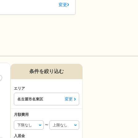
変更
条件を絞り込む
エリア
変更
名古屋市名東区
月額費用
〜
入居金