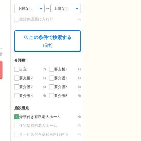
〜
生活保護受け入れ可
(0)
この条件で検索する
(
6
件)
更新
介護度
自立
要支援1
(3)
(6)
要支援2
要介護1
(6)
(6)
要介護2
要介護3
(6)
(6)
要介護4
要介護5
(6)
(6)
施設種別
介護付き有料老人ホーム
(6)
住宅型有料老人ホーム
(0)
サービス付き高齢者向け住宅
(0)