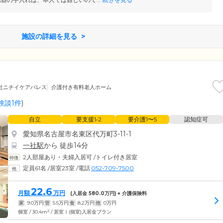
施設の詳細を見る
社ニチイケアパレス
介護付き有料老人ホーム
験談1件
)
自立
要支援1•2
要介護1〜5
認知症可
愛知県名古屋市名東区代万町3-11-1
一社駅
から 徒歩14分
2人部屋あり・夫婦入居可
/
トイレ付き居室
定員61名
/
居室23室
/
電話
052-709-7500
22.6
月額
万円
(入居金
580.0
万円) + 介護保険料
家
9.0
万円
管
5.5
万円
食
8.2
万円
他
0
万円
2
個室 / 30.4m
/ 居室Ⅰ(個室)入居金プラン