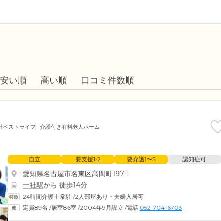
安い順
高い順
口コミ件数順
社ベストライフ
介護付き有料老人ホーム
自立
要支援1•2
要介護1〜5
認知症可
愛知県名古屋市名東区高間町197-1
一社駅
から 徒歩14分
24時間介護士常駐
/
2人部屋あり・夫婦入居可
定員89名
/
居室86室
/
2004年9月設立
/
電話
052-704-6703