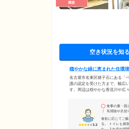
満室
空き状況を知
穏やかな緑に恵まれた住環境
名古屋市名東区猪子石にある「
護の認定を受けた方まで、幅広
す。周辺は穏やかな香流川や広
川沿いの桜は春になると満開に
立支援をモットーに、ご入居者
食事の量・固
ます。もちろん必要に応じてお
耳掃除や爪切
供。24時間安心の見守り体制で
食欲に応じてご飯
る。 トイレも個
3.2
た。 入れ歯や補聴