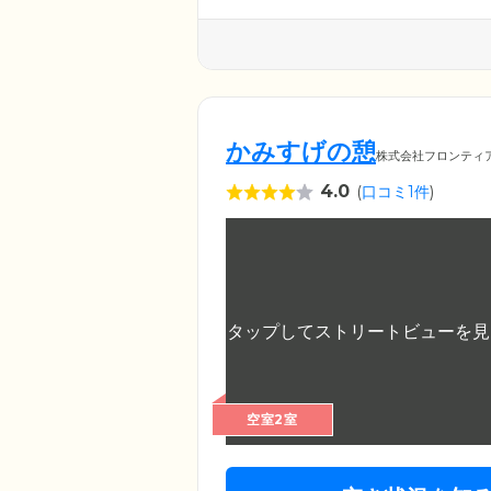
かみすげの憩
株式会社フロンティ
4.0
(
口コミ1件
)
空室2室