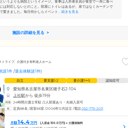
というよりも病院というイメージ。食事は入所者全員が食堂で一斉に食べ
には対応しないとのこと。部屋にトイレはあるが、扉ではなくカーテンで
で驚きました。毎日何かしらイベント...
続きを見る
施設の詳細を見る
ストライフ
介護付き有料老人ホーム
験談1件
/
退去体験談1件
)
自立
要支援1•2
要介護1〜5
認知症可
愛知県名古屋市名東区猪子石2-104
上社駅
から 徒歩19分
24時間介護士常駐
/
2人部屋あり・夫婦入居可
定員68名
/
居室66室
/
2006年12月設立
/
電話
052-775-2011
14.4
月額
万円
(入居金
150.0
万円) + 介護保険料