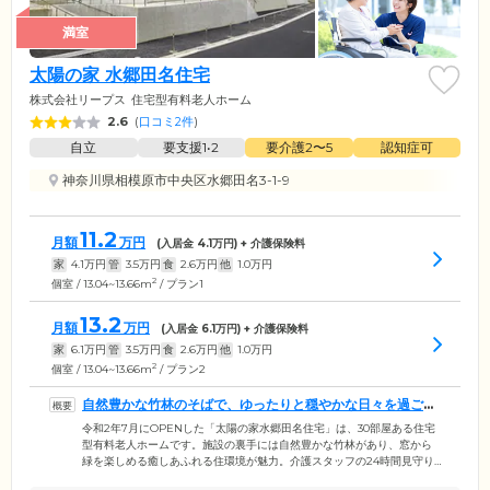
満室
太陽の家 水郷田名住宅
株式会社リープス
住宅型有料老人ホーム
2.6
(
口コミ2件
)
自立
要支援1•2
要介護2〜5
認知症可
神奈川県相模原市中央区水郷田名3-1-9
11.2
月額
万円
(入居金
4.1
万円) + 介護保険料
家
4.1
万円
管
3.5
万円
食
2.6
万円
他
1.0
万円
2
個室 / 13.04~13.66m
/ プラン1
13.2
月額
万円
(入居金
6.1
万円) + 介護保険料
家
6.1
万円
管
3.5
万円
食
2.6
万円
他
1.0
万円
2
個室 / 13.04~13.66m
/ プラン2
自然豊かな竹林のそばで、ゆったりと穏やかな日々を過ごせ
ます
令和2年7月にOPENした「太陽の家水郷田名住宅」は、30部屋ある住宅
型有料老人ホームです。施設の裏手には自然豊かな竹林があり、窓から
緑を楽しめる癒しあふれる住環境が魅力。介護スタッフの24時間見守り
サービス・1日3食の健康的なお食事・多彩なレクリエーション・充実の