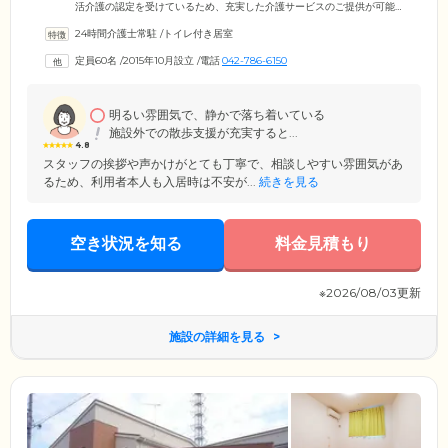
活介護の認定を受けているため、充実した介護サービスのご提供が可能
であること。ご入居可能なのは、要支援・要介護の認定を受けたご高齢
24時間介護士常駐
/
トイレ付き居室
の方々。必要なサービスを受けながら、みなさま思いおもいに生活を送
っています。ご入居者様がお住まいになる居室は、プライバシーに配慮
定員60名
/
2015年10月設立
/
電話
042-786-6150
した全室完全個室。各居室には、トイレ、洗面台、収納のほか、エアコ
ンが備え付けられています。完全バリアフリーの室内で、おひとりの時
間もごゆっくりとおくつろぎください。
明るい雰囲気で、静かで落ち着いている
施設外での散歩支援が充実すると...
4.8
スタッフの挨拶や声かけがとても丁寧で、相談しやすい雰囲気があ
るため、利用者本人も入居時は不安が...
続きを見る
空き状況を知る
料金見積もり
※2026/08/03更新
施設の詳細を見る