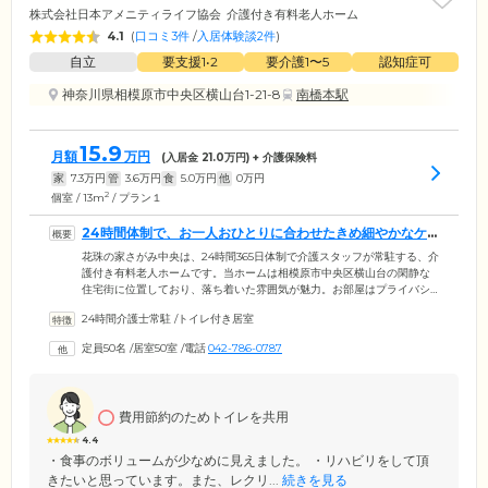
株式会社日本アメニティライフ協会
介護付き有料老人ホーム
4.1
(
口コミ3件
/
入居体験談2件
)
自立
要支援1•2
要介護1〜5
認知症可
神奈川県相模原市中央区横山台1-21-8
南橋本駅
15.9
月額
万円
(入居金
21.0
万円) + 介護保険料
家
7.3
万円
管
3.6
万円
食
5.0
万円
他
0
万円
2
個室 / 13m
/ プラン１
24時間体制で、お一人おひとりに合わせたきめ細やかなケ
アをご提供します
花珠の家さがみ中央は、24時間365日体制で介護スタッフが常駐する、介
護付き有料老人ホームです。当ホームは相模原市中央区横山台の閑静な
住宅街に位置しており、落ち着いた雰囲気が魅力。お部屋はプライバシ
ーに配慮した、全室個室をご用意しています。お部屋内にはナースコー
24時間介護士常駐
/
トイレ付き居室
ルを完備しているため、体調が急変しやすい夜間も、安心してお休みい
ただけます。当ホームはご自宅で過ごすようなくつろぎと、信頼のサポ
定員50名
/
居室50室
/
電話
042-786-0787
ートがある安心を、同時に実感していただける住まいです。介護の現場
で経験を積んだ頼もしい介護スタッフが、ご入居者様・ご家族様のお悩
みに耳を傾けますので、どうぞゆったりとお過ごしください。
費用節約のためトイレを共用
4.4
・食事のボリュームが少なめに見えました。 ・リハビリをして頂
きたいと思っています。また、レクリ...
続きを見る