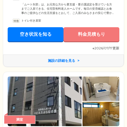
ートいたします
「ムート矢部」は、お元気な方から要支援・要介護認定を受けている方
までご入居できる、住宅型有料老人ホームです。毎日の安否確認とお食
事のご提供などの生活支援をとおして、ご入居のみなさまの安心で豊か
な暮らしをお手伝いしています。同建物内には「小規模多機能型ホー
トイレ付き居室
ム」を併設しているため、介護ケアが必要な方も安心の住環境。「通
い」「泊まり」「訪問」の3つのサービスを、ニーズに合わせてご利用い
ただけます。さらに、近隣にある「渕野辺総合病院」「あさがお歯科」
空き状況を知る
料金見積もり
と連携。日々の健康管理から緊急時まで迅速に対応いたします。
※2026/07/17更新
施設の詳細を見る
満室