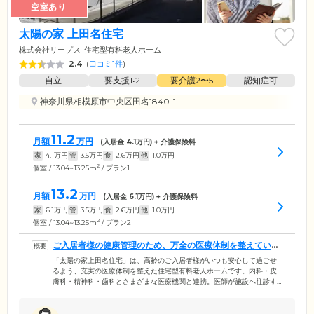
空室あり
太陽の家 上田名住宅
株式会社リープス
住宅型有料老人ホーム
2.4
(
口コミ1件
)
自立
要支援1•2
要介護2〜5
認知症可
神奈川県相模原市中央区田名1840-1
11.2
月額
万円
(入居金
4.1
万円) + 介護保険料
家
4.1
万円
管
3.5
万円
食
2.6
万円
他
1.0
万円
2
個室 / 13.04~13.25m
/ プラン1
13.2
月額
万円
(入居金
6.1
万円) + 介護保険料
家
6.1
万円
管
3.5
万円
食
2.6
万円
他
1.0
万円
2
個室 / 13.04~13.25m
/ プラン2
ご入居者様の健康管理のため、万全の医療体制を整えていま
す
「太陽の家上田名住宅」は、高齢のご入居者様がいつも安心して過ごせ
るよう、充実の医療体制を整えた住宅型有料老人ホームです。内科・皮
膚科・精神科・歯科とさまざまな医療機関と連携。医師が施設へ往診す
るため、外出することなく気軽に診察や健康相談を行えます。内服薬は
協力薬局より施設へ定期的にお届け。お薬の管理もしておりますので、
飲み忘れや飲み間違いを予防でき安心です。通院が必要な方は、受診予