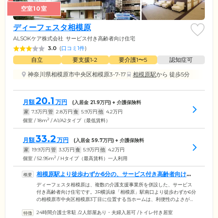
空室10室
ディーフェスタ相模原
ALSOKケア株式会社
サービス付き高齢者向け住宅
3.0
(
口コミ1件
)
自立
要支援1•2
要介護1〜5
認知症可
神奈川県相模原市中央区相模原3-7-17
相模原駅
から 徒歩5分
20.1
月額
万円
(入居金
21.9
万円) + 介護保険料
家
7.3
万円
管
2.8
万円
食
5.9
万円
他
4.2
万円
2
個室 / 18m
/ A1/A2タイプ（最低賃料）
33.2
月額
万円
(入居金
59.7
万円) + 介護保険料
家
19.9
万円
管
3.3
万円
食
5.9
万円
他
4.2
万円
2
個室 / 52.95m
/ Hタイプ（最高賃料）一人利用
相模原駅より徒歩わずか6分の、サービス付き高齢者向け住
宅です
ディーフェスタ相模原は、複数の介護支援事業所を併設した、サービス
付き高齢者向け住宅です。JR横浜線「相模原」駅南口より徒歩わずか6分
の相模原市中央区相模原3丁目に位置する当ホームは、利便性のよさが魅
力のひとつ。周辺には、スーパーやカフェ、郵便局などがあり、ご入居
24時間介護士常駐
/
2人部屋あり・夫婦入居可
/
トイレ付き居室
者様にはもちろん、ご家族様やご友人の来訪にも便利なロケーションで