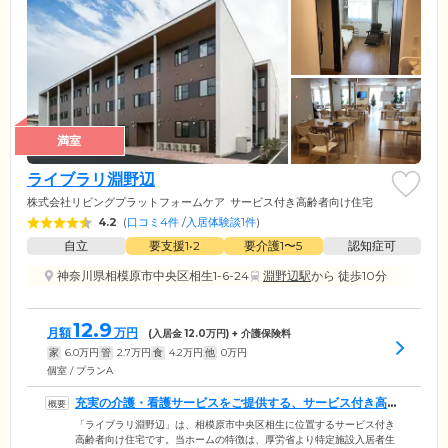
満室
ライブラリ淵野辺
株式会社リビングプラットフォームケア
サービス付き高齢者向け住宅
4.2
(
口コミ4件
/
入居体験談1件
)
自立
要支援1•2
要介護1〜5
認知症可
神奈川県相模原市中央区相生1-6-24
淵野辺駅
から 徒歩10分
12.9
月額
万円
(入居金
12.0
万円) + 介護保険料
家
6.0
万円
管
2.7
万円
食
4.2
万円
他
0
万円
個室 / プランA
充実の介護・看護サービスをご提供する、サービス付き高齢
者向け住宅です
「ライブラリ淵野辺」は、相模原市中央区相生に位置するサービス付き
高齢者向け住宅です。当ホームの特徴は、厚労省より特定施設入居者生