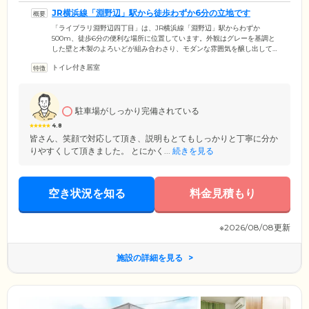
JR横浜線「淵野辺」駅から徒歩わずか6分の立地です
「ライブラリ淵野辺四丁目」は、JR横浜線「淵野辺」駅からわずか
500m、徒歩6分の便利な場所に位置しています。外観はグレーを基調と
した壁と木製のよろいどが組み合わさり、モダンな雰囲気を醸し出して
います。館内は木目調の明るいデザインで、心地よい雰囲気が広がって
トイレ付き居室
います。また、ご入居のみなさまが安全かつ快適に過ごせるように配慮
しており、段差や柱などの障害物を極力減らしたバリアフリー構造にな
っています。当ホームがご入居者様にとって、心安らぐ居心地のよい場
所であることを目指しています。
駐車場がしっかり完備されている
4.8
皆さん、笑顔で対応して頂き、説明もとてもしっかりと丁寧に分か
りやすくして頂きました。 とにかく...
続きを見る
空き状況を知る
料金見積もり
※2026/08/08更新
施設の詳細を見る