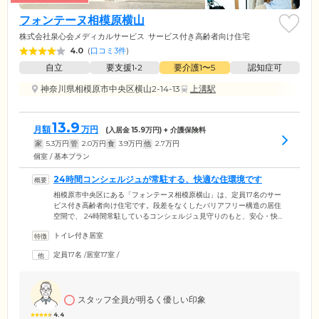
フォンテーヌ相模原横山
株式会社泉心会メディカルサービス
サービス付き高齢者向け住宅
4.0
(
口コミ3件
)
自立
要支援1•2
要介護1〜5
認知症可
神奈川県相模原市中央区横山2-14-13
上溝駅
13.9
月額
万円
(入居金
15.9
万円) + 介護保険料
家
5.3
万円
管
2.0
万円
食
3.9
万円
他
2.7
万円
個室 / 基本プラン
24時間コンシェルジュが常駐する、快適な住環境です
相模原市中央区にある「フォンテーヌ相模原横山」は、定員17名のサー
ビス付き高齢者向け住宅です。段差をなくしたバリアフリー構造の居住
空間で、 24時間常駐しているコンシェルジュ見守りのもと、安心・快適
な生活を送れます。ご提供サービスは、毎日の安否確認・生活相談・見
トイレ付き居室
守りをはじめ、普段の生活で感じるご不安やお悩みにも対応します。
「電球が切れたから変えてほしい」「介護保険サービスを利用する場合
定員17名
/
居室17室
/
はどうしたらいいか」など、気になることをお気軽にご相談ください。
お部屋には緊急コールを設置しており、24時間いつでも連絡可能です。
夜間の急な体調不良や生活のお困りごとにも、すみやかに対応いたしま
す。
スタッフ全員が明るく優しい印象
4.4