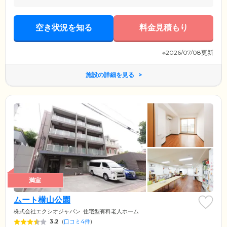
空き状況を知る
料金見積もり
※2026/07/08更新
施設の詳細を見る
満室
ムート横山公園
株式会社エクシオジャパン
住宅型有料老人ホーム
3.2
(
口コミ4件
)