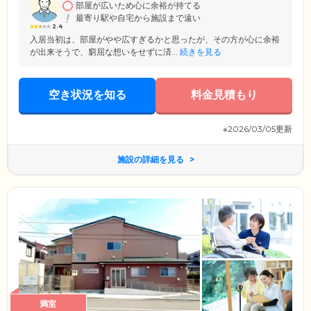
部屋が広いため心に余裕が持てる
約の管理・病院への送迎・院内での付き添いにも対応。糖尿病・心不
最寄り駅や自宅から施設まで遠い
全・腎臓病など、いろいろな病気を抱えていても、いつも安心して過ご
2.4
せるようサポートします。
入居当初は、部屋がやや広すぎるかと思ったが、その方が心に余裕
が出来そうで、窮屈な想いをせずに済...
続きを見る
空き状況を知る
料金見積もり
※2026/03/05更新
施設の詳細を見る
満室