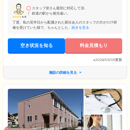
医療体制のもと、安心・快適な毎日を送っていただけます。食事・入
浴・排泄介助など、介護保険サービスが必要な場合は、ケアマネジャー
スタッフ皆さん親切に対応して頂...
へ相談の上、ご利用いただけます。施設にいる介護スタッフがそのまま
鉄道の駅から相当遠い。
ケアをご提供いたしますので、どうぞご安心ください。
4.0
丁度、私の見学日から配属された新社会人のスタッフの方がOJT研
修を受けていた様で、ちゃんとした...
続きを見る
空き状況を知る
料金見積もり
※2026/03/05更新
施設の詳細を見る