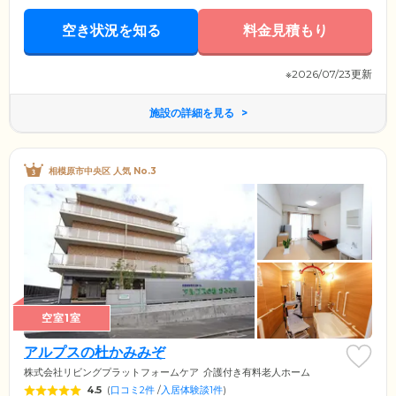
空き状況を知る
料金見積もり
※2026/07/23更新
施設の詳細を見る
相模原市中央区 人気 No.3
空室1室
アルプスの杜かみみぞ
株式会社リビングプラットフォームケア
介護付き有料老人ホーム
4.5
(
口コミ2件
/
入居体験談1件
)