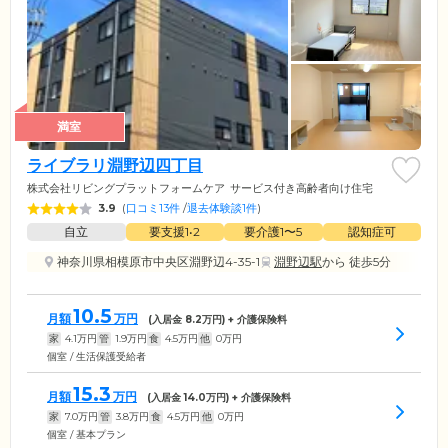
満室
ライブラリ淵野辺四丁目
株式会社リビングプラットフォームケア
サービス付き高齢者向け住宅
3.9
(
口コミ13件
/
退去体験談1件
)
自立
要支援1•2
要介護1〜5
認知症可
神奈川県相模原市中央区淵野辺4-35-1
淵野辺駅
から 徒歩5分
10.5
月額
万円
(入居金
8.2
万円) + 介護保険料
家
4.1
万円
管
1.9
万円
食
4.5
万円
他
0
万円
個室 / 生活保護受給者
15.3
月額
万円
(入居金
14.0
万円) + 介護保険料
家
7.0
万円
管
3.8
万円
食
4.5
万円
他
0
万円
個室 / 基本プラン