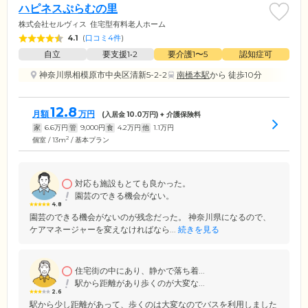
ハピネスぷらむの里
株式会社セルヴィス
住宅型有料老人ホーム
4.1
(
口コミ4件
)
自立
要支援1•2
要介護1〜5
認知症可
神奈川県相模原市中央区清新5-2-2
南橋本駅
から 徒歩10分
12.8
月額
万円
(入居金
10.0
万円) + 介護保険料
家
6.6
万円
管
9,000
円
食
4.2
万円
他
1.1
万円
2
個室 / 13m
/ 基本プラン
対応も施設もとても良かった。
園芸のできる機会がない。
4.8
園芸のできる機会がないのが残念だった。 神奈川県になるので、
ケアマネージャーを変えなければなら...
続きを見る
住宅街の中にあり、静かで落ち着...
駅から距離があり歩くのが大変な...
2.6
駅から少し距離があって、歩くのは大変なのでバスを利用しました