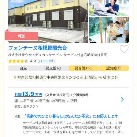
満室
フォンテーヌ相模原陽光台
株式会社泉心会メディカルサービス
サービス付き高齢者向け住宅
4.0
(
口コミ1件
)
自立
要支援1•2
要介護1〜5
認知症可
神奈川県相模原市中央区陽光台2-13-3
上溝駅
から 徒歩10分
13.9
月額
万円
(入居金
15.9
万円) + 介護保険料
家
5.3
万円
管
2.0
万円
食
3.9
万円
他
2.7
万円
個室 / 基本プラン
「高齢でのひとり暮らしはなんだか不安」にお応えします
サービス付き高齢者向け住宅「フォンテーヌ相模原陽光台」には、 24時
間経験豊富なコンシェルジュが常駐。毎日の安否確認・生活相談・見守
りサービスで、安心・快適な暮らしをサポートしています。館内は、段
差をなくしたバリアフリー構造の居住空間。お部屋には緊急コールを設