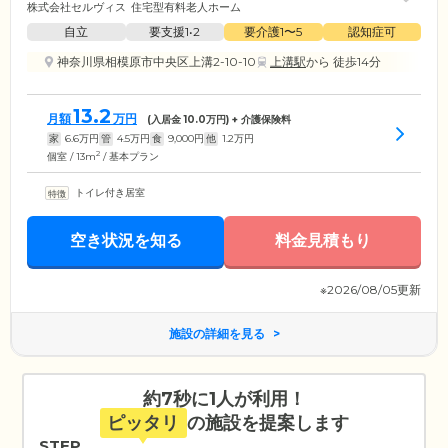
株式会社セルヴィス
住宅型有料老人ホーム
自立
要支援1•2
要介護1〜5
認知症可
神奈川県相模原市中央区上溝2-10-10
上溝駅
から 徒歩14分
13.2
月額
万円
(入居金
10.0
万円) + 介護保険料
家
6.6
万円
管
4.5
万円
食
9,000
円
他
1.2
万円
2
個室 / 13m
/ 基本プラン
トイレ付き居室
空き状況を知る
料金見積もり
※2026/08/05更新
施設の詳細を見る
約7秒に1人が利用！
ピッタリ
の施設を提案します
STEP