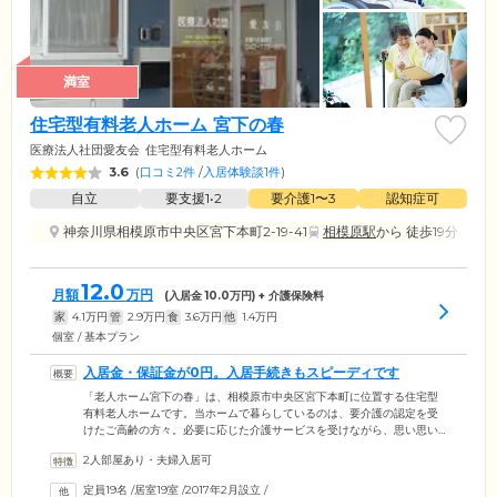
満室
住宅型有料老人ホーム 宮下の春
医療法人社団愛友会
住宅型有料老人ホーム
3.6
(
口コミ2件
/
入居体験談1件
)
自立
要支援1•2
要介護1〜3
認知症可
神奈川県相模原市中央区宮下本町2-19-41
相模原駅
から 徒歩19分
12.0
月額
万円
(入居金
10.0
万円) + 介護保険料
家
4.1
万円
管
2.9
万円
食
3.6
万円
他
1.4
万円
個室 / 基本プラン
入居金・保証金が0円。入居手続きもスピーディです
「老人ホーム宮下の春」は、相模原市中央区宮下本町に位置する住宅型
有料老人ホームです。当ホームで暮らしているのは、要介護の認定を受
けたご高齢の方々。必要に応じた介護サービスを受けながら、思い思い
に生活されています。より多くの方にご利用いただくため、当ホームで
2人部屋あり・夫婦入居可
は入居金・保証金をいただいておらず、ご入居時の負担を減らしていま
す。また、医療ニーズや介護度の高い方にお役立ていただくため、訪問
定員19名
/
居室19室
/
2017年2月設立
/
診療やデイサービスなど、当法人運営のサービスはご入居後即日ご利用