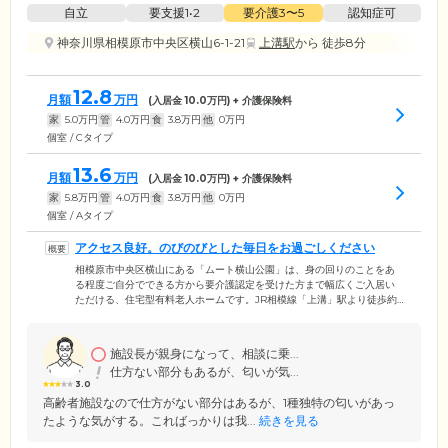
自立
要支援1•2
要介護3〜5
認知症可
神奈川県相模原市中央区横山6-1-21
上溝駅
から 徒歩8分
12.8
月額
万円
(入居金
10.0
万円) + 介護保険料
家
5.0
万円
管
4.0
万円
食
3.8
万円
他
0
万円
個室 / Cタイプ
13.6
月額
万円
(入居金
10.0
万円) + 介護保険料
家
5.8
万円
管
4.0
万円
食
3.8
万円
他
0
万円
個室 / Aタイプ
アクセス良好。のびのびとした毎日をお過ごしください
相模原市中央区横山にある「ムート横山公園」は、身の回りのことをあ
る程度ご自分でできる方から要介護認定を受けた方まで幅広くご入居い
ただける、住宅型有料老人ホームです。JR相模線「上溝」駅より徒歩約9
分とアクセス良好なロケーション。お忙しいご家族様も、気軽にお立ち
寄りいただけます。ホームすぐそばにある「横山公園」でお散歩した
り、併設の市民プールで遊泳をお楽しみいただけます。ムートとは、古
施設長が親身になって、相談に乗...
代エジプト語で「母」の意味。「母のような愛情溢れるケア」をモット
仕方ない部分もあるが、匂いが気...
ーに、ご入居者様にまるで我が家で過ごすようなゆったりとした日々を
3.0
お届けいたします。
高齢者施設なので仕方がない部分はあるが、1種独特の匂いがあっ
たような気がする。こればっかりは我...
続きを見る