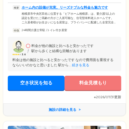
ホーム内の設備が充実。リーズナブルな料金も魅力です
相模原市中央区田名に位置する「ピアホーム相模原」は、要介護1以上の
認定を受けたご高齢の方がご入居可能な、住宅型有料老人ホームです。
ご入居者様がお住まいになる居室は、プライバシーに配慮した全室完全
個室。各居室には、トイレ、洗面台、エアコンのほか、ナースコールを
24時間介護士常駐
/
トイレ付き居室
設置。ボタンひとつでスタッフがお部屋まで駆けつけますので、おひと
りの時間も安心してお過ごしください。また当ホームではみなさまの毎
月の金銭的負担を減らし、より多くの方々にご利用いただくため、月々
のご利用料金を低めに設定。生活保護を受給されている方にもご入居い
料金が他の施設と比べると安かったです
ただけます。
駅から歩くと結構な距離があります
3.6
料金は他の施設と比べると安かったです なので費用面を重視する
ならいいのかなと思いました 駅から...
続きを見る
空き状況を知る
料金見積もり
※2026/07/31更新
施設の詳細を見る