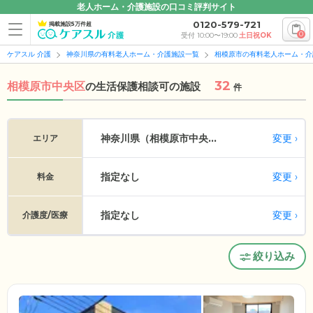
老人ホーム・介護施設の口コミ評判サイト
0120-579-721
掲載施設5万件超
0
受付 10:00〜19:00
土日祝OK
ケアスル 介護
神奈川県の有料老人ホーム・介護施設一覧
相模原市の有料老人ホーム・介
32
相模原市中央区
の
生活保護相談可の施設
件
変更
神奈川県（相模原市中央...
エリア
指定なし
変更
料金
指定なし
変更
介護度/医療
絞り込み