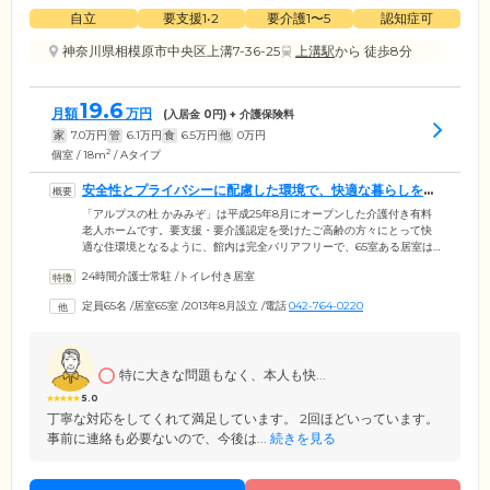
自立
要支援1•2
要介護1〜5
認知症可
神奈川県相模原市中央区上溝7-36-25
上溝駅
から 徒歩8分
19.6
月額
万円
(入居金
0
円) + 介護保険料
家
7.0
万円
管
6.1
万円
食
6.5
万円
他
0
万円
2
個室 / 18m
/ Aタイプ
安全性とプライバシーに配慮した環境で、快適な暮らしを送
っていただけます
「アルプスの杜 かみみぞ」は平成25年8月にオープンした介護付き有料
老人ホームです。要支援・要介護認定を受けたご高齢の方々にとって快
適な住環境となるように、館内は完全バリアフリーで、65室ある居室は
全室個室でご用意。プライバシーを守りながらご入居者様ご自身のペー
24時間介護士常駐
/
トイレ付き居室
スでくつろいでお過ごしいただけます。ご入居のみなさまでお食事をお
楽しみいただくダイニングには、ウッドデッキを設置。お天気のよい日
定員65名
/
居室65室
/
2013年8月設立
/
電話
042-764-0220
には、日光浴を楽しむこともできます。お部屋がある2～3階にはそれぞ
れケアステーションがあり、ご入居者様が快適に過ごせるようスタッフ
が常に目配りをしていますのでご安心ください。
特に大きな問題もなく、本人も快...
5.0
丁寧な対応をしてくれて満足しています。 2回ほどいっています。
事前に連絡も必要ないので、今後は...
続きを見る