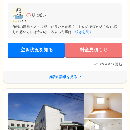
す。ディーフェスタ相模原では、「医療」「看護」「介護」の連携で、
ご入居のみなさまに「安心で快適な毎日」をお約束しています。短期入
居の相談も承っておりますので、どなたでもお気軽にご相談ください。
駅に近い
3.0
施設の職員の方々は感じが良い方が多く、他の入居者の方も特に感
じの悪い方には今のところ会った事は...
続きを見る
空き状況を知る
料金見積もり
※2026/06/16更新
施設の詳細を見る