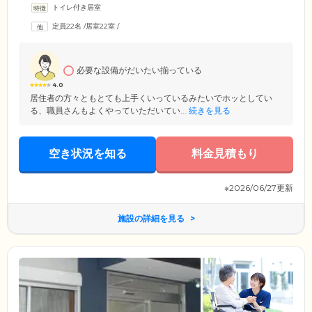
トイレ付き居室
置しており、24時間いつでも連絡可能です。体調が急変しやすい夜間
も、どうぞ安心してお休みください。さらに、便利なお食事サービスも
定員22名
/
居室22室
/
ご提供しております。「高齢での一人暮らしはなんだか不安」「最近自
炊するのが面倒になってきた」「同年代でにぎやかに楽しく暮らした
い」そんな方は、ぜひ一度ご相談ください。
必要な設備がだいたい揃っている
4.0
居住者の方々ともとても上手くいっているみたいでホッとしてい
る、職員さんもよくやっていただいてい...
続きを見る
空き状況を知る
料金見積もり
※2026/06/27更新
施設の詳細を見る