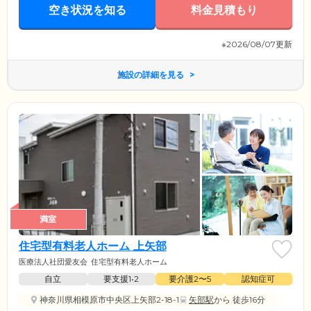
空き状況を知る
料金見積もり
※2026/08/07更新
施設の詳細を見る
満室
住宅型有料老人ホーム 上矢部
医療法人社団愛友会
住宅型有料老人ホーム
自立
要支援1•2
要介護2〜5
認知症可
神奈川県相模原市中央区上矢部2-18-1
矢部駅
から 徒歩16分