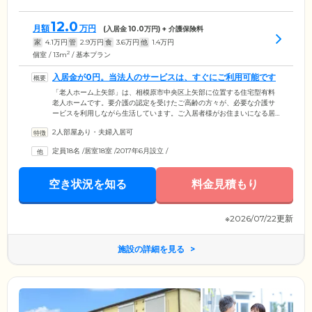
12.0
月額
万円
(入居金
10.0
万円) + 介護保険料
家
4.1
万円
管
2.9
万円
食
3.6
万円
他
1.4
万円
2
個室 / 13m
/ 基本プラン
入居金が0円。当法人のサービスは、すぐにご利用可能です
「老人ホーム上矢部」は、相模原市中央区上矢部に位置する住宅型有料
老人ホームです。要介護の認定を受けたご高齢の方々が、必要な介護サ
ービスを利用しながら生活しています。ご入居者様がお住まいになる居
室は、全19室の完全個室。各居室にはエアコンを備え付けてあり、おひ
2人部屋あり・夫婦入居可
とりの時間も快適にお過ごしいただけます。当ホームは、多くの方にご
利用いただけるよう、入居金・保証金を0円にいたしました。また、医療
定員18名
/
居室18室
/
2017年6月設立
/
依存度や介護度の高い方にお役立ていただくため、当法人運営のサービ
スはご入居後即日ご利用可能です。ぜひお気軽にお問い合わせくださ
い。
空き状況を知る
料金見積もり
※2026/07/22更新
施設の詳細を見る