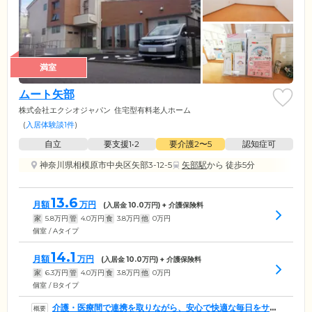
満室
ムート矢部
株式会社エクシオジャパン
住宅型有料老人ホーム
(
入居体験談1件
)
自立
要支援1•2
要介護2〜5
認知症可
神奈川県相模原市中央区矢部3-12-5
矢部駅
から 徒歩5分
13.6
月額
万円
(入居金
10.0
万円) + 介護保険料
家
5.8
万円
管
4.0
万円
食
3.8
万円
他
0
万円
個室 / Aタイプ
14.1
月額
万円
(入居金
10.0
万円) + 介護保険料
家
6.3
万円
管
4.0
万円
食
3.8
万円
他
0
万円
個室 / Bタイプ
介護・医療間で連携を取りながら、安心で快適な毎日をサポ