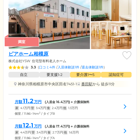
満室
ピアホーム相模原
株式会社YSW
住宅型有料老人ホーム
3.3
(
口コミ4件
/
入居体験談1件
/
退去体験談1件
)
自立
要支援1•2
要介護1〜5
認知症可
神奈川県相模原市中央区田名7451-1
番田駅
から 徒歩11分
11.2
月額
万円
(入居金
16.4
万円) + 介護保険料
家
4.1
万円
管
3.4
万円
食
2.4
万円
他
1.3
万円
2
個室 / 11.86~14m
/ タイプB
12.1
月額
万円
(入居金
17.4
万円) + 介護保険料
家
4.4
万円
管
3.4
万円
食
2.7
万円
他
1.6
万円
2
個室 / 11.86~14m
/ タイプA