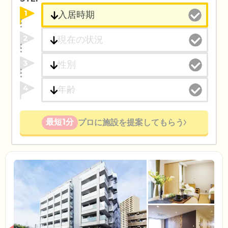
1
2
3
4
最短1分
プロに施設を提案してもらう