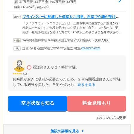
家
3.4
万円
管
3.6
万円
食
14.0
万円
他
3.3
万円
2
個室 / 12.42m
/ 前払金②
プライバシーに配慮した個室をご用意。自室で介護が受けら
れます
「ライフコミューンつつじヶ丘」は、三鷹市中原に位置する介護付き有
料老人ホームです。介護を受けずに生活できる「自立」した方から、要
支援・要介護の認定を受けた方まで、65歳以上のさまざまな身体状況の
方にご入居いただけます。ご入居のみなさまにお過ごしいただく居室
24時間看護師常駐
/
24時間介護士常駐
/
2人部屋あり・夫婦入居可
は、プライバシーに配慮した個室でご用意。ほかのご入居者様の目を気
にすることなく、必要な介護・医療サービスを自室で受けられます。各
定員104名
/
居室99室
/
2003年9月設立
/
電話
03-6279-6191
居室には、介護ベッド、エアコン、クローゼットを設置。また、お部屋
にはお好きな家具の持ち込みが可能ですので、ご自宅で使い慣れた、な
じみ深いものをご用意ください。
看護師さんが２４時間常駐。
4.2
何時間かおきに吸引が必要だったため、２４時間看護師さんが常駐
している施設を探した。自宅や娘たち...
続きを見る
空き状況を知る
料金見積もり
※2026/07/26更新
施設の詳細を見る