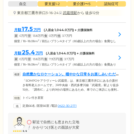
自立
要支援1•2
要介護1〜5
認知症可
東京都三鷹市井口3-16-24
武蔵境駅
から 徒歩12分
17.5
月額
万円
(入居金
1,044.0
万円) + 介護保険料
家
0
万円
管
13.8
万円
食
0
万円
他
3.7
万円
2
個室 / 18~18.08m
/ 前払いプランAタイプ（85歳以上の方の場合）食費なし
25.4
月額
万円
(入居金
1,044.0
万円) + 介護保険料
家
0
万円
管
13.8
万円
食
7.9
万円
他
3.7
万円
2
個室 / 18~18.08m
/ 前払いプランAタイプ（85歳以上の方の場合）食費あり
自然豊かなロケーション。穏やかな日常をお楽しみいただけ
ます
「SOMPOケアラヴィーレ武蔵境」は、東京都三鷹市井口にある介護付
き有料老人ホームです。JR中央線・西武多摩川線「武蔵境」駅より徒歩
15分。「調布IC」より約9分の場所にあるため、車でのご来訪にも便利で
す。周辺は閑静な住宅街で、ホームは果樹園と銀杏畑に囲まれた自然豊
トイレ付き居室
かなロケーション。日常的に四季を感じながら暮らすことができ、穏や
かな日常を過ごしたい方にはぴったりです。また、ホーム内には開放的
定員66名
/
居室66室
/
電話
0422-30-2171
なウッドデッキをご用意しています。アジサイ・ツツジ・しだれ桜とい
った季節ごとに植物を楽しめるため、ご入居のみなさまにご好評いただ
いています。
駅近で自然にも恵まれた立地
かかりつけ医との面談が大変
4.4