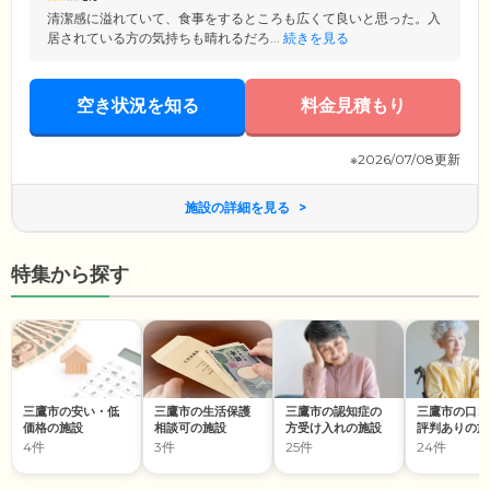
清潔感に溢れていて、食事をするところも広くて良いと思った。入
居されている方の気持ちも晴れるだろ...
続きを見る
空き状況を知る
料金見積もり
※2026/07/08更新
施設の詳細を見る
特集から探す
三鷹市の安い・低
三鷹市の生活保護
三鷹市の認知症の
三鷹市の口コ
価格の施設
相談可の施設
方受け入れの施設
評判ありの施
4件
3件
25件
24件