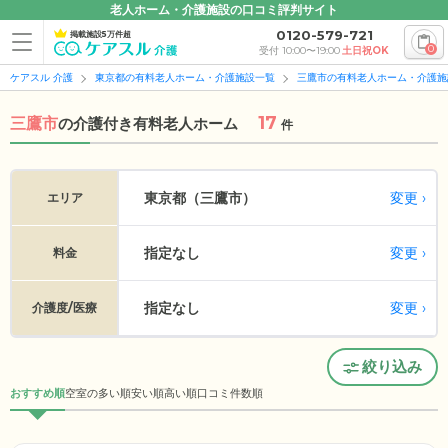
老人ホーム・介護施設の口コミ評判サイト
0120-579-721
掲載施設5万件超
0
受付 10:00〜19:00
土日祝OK
ケアスル 介護
東京都の有料老人ホーム・介護施設一覧
三鷹市の有料老人ホーム・介護施
17
三鷹市
の
介護付き有料老人ホーム
件
変更
東京都（三鷹市）
エリア
指定なし
変更
料金
指定なし
変更
介護度/医療
絞り込み
おすすめ順
空室の多い順
安い順
高い順
口コミ件数順