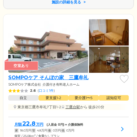
施設の詳細を見る
空室あり
SOMPOケア そんぽの家 三鷹牟礼
SOMPOケア株式会社
介護付き有料老人ホーム
2.6
(
口コミ1件
)
自立
要支援1•2
要介護1〜5
認知症可
東京都三鷹市牟礼7丁目1-2
三鷹台駅
から 徒歩20分
22.8
月額
万円
(入居金
0
円) + 介護保険料
家
18.0
万円
管
4.8
万円
食
0
万円
他
0
万円
2
個室 / 25.08m
/ 食費なしプラン