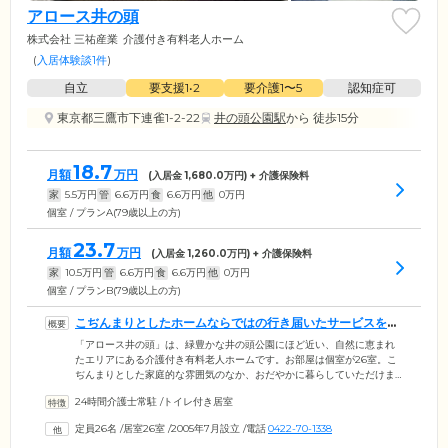
アロース井の頭
株式会社 三祐産業
介護付き有料老人ホーム
(
入居体験談1件
)
自立
要支援1•2
要介護1〜5
認知症可
東京都三鷹市下連雀1-2-22
井の頭公園駅
から 徒歩15分
18.7
月額
万円
(入居金
1,680.0
万円) + 介護保険料
家
5.5
万円
管
6.6
万円
食
6.6
万円
他
0
万円
個室 / プランA(79歳以上の方)
23.7
月額
万円
(入居金
1,260.0
万円) + 介護保険料
家
10.5
万円
管
6.6
万円
食
6.6
万円
他
0
万円
個室 / プランB(79歳以上の方)
こぢんまりとしたホームならではの行き届いたサービスを提
供します
「アロース井の頭」は、緑豊かな井の頭公園にほど近い、自然に恵まれ
たエリアにある介護付き有料老人ホームです。お部屋は個室が26室。こ
ぢんまりとした家庭的な雰囲気のなか、おだやかに暮らしていただけま
す。各お部屋には介護用ベッドをはじめ、洗面スペース、トイレ、クロ
24時間介護士常駐
/
トイレ付き居室
ーゼット、テーブル、椅子、エアコンを完備。プライベートを確保しな
がらご入居者様らしい時間をお過ごしください。小規模ならではのきめ
定員26名
/
居室26室
/
2005年7月設立
/
電話
0422-70-1338
細やかな介護サービスを提供し、夜間看護はオンコール体制でスピーデ