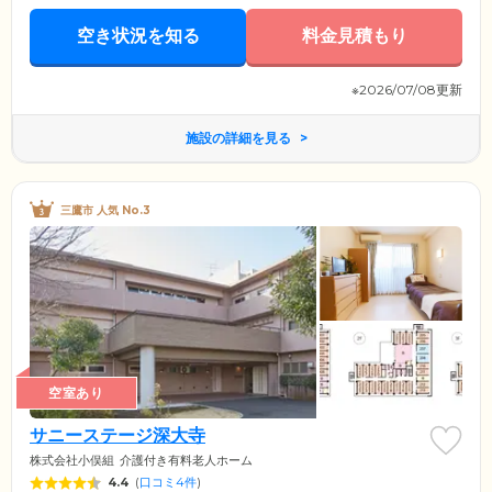
空き状況を知る
料金見積もり
※2026/07/08更新
施設の詳細を見る
三鷹市 人気 No.3
空室あり
サニーステージ深大寺
株式会社小俣組
介護付き有料老人ホーム
4.4
(
口コミ4件
)