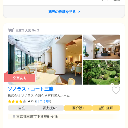
施設の詳細を見る
三鷹市 人気 No.2
空室あり
ソノラス・コート三鷹
株式会社 ソノラス
介護付き有料老人ホーム
4.0
(
口コミ1件
)
自立
要支援1•2
要介護1
認知症可
東京都三鷹市下連雀8-4-18