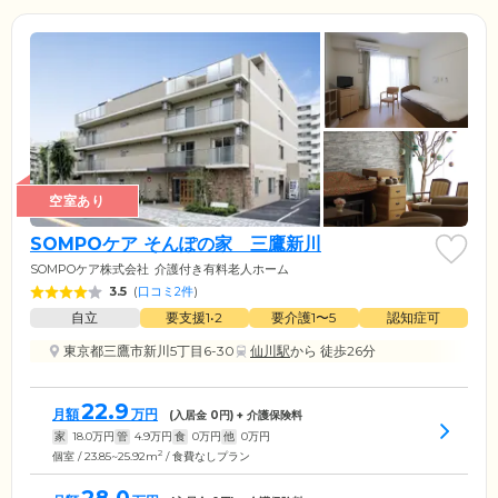
空室あり
SOMPOケア そんぽの家 三鷹新川
SOMPOケア株式会社
介護付き有料老人ホーム
3.5
(
口コミ2件
)
自立
要支援1•2
要介護1〜5
認知症可
東京都三鷹市新川5丁目6-30
仙川駅
から 徒歩26分
22.9
月額
万円
(入居金
0
円) + 介護保険料
家
18.0
万円
管
4.9
万円
食
0
万円
他
0
万円
2
個室 / 23.85~25.92m
/ 食費なしプラン