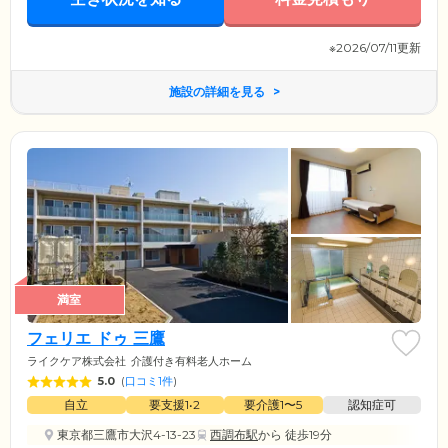
※2026/07/11更新
施設の詳細を見る
満室
フェリエ ドゥ 三鷹
ライクケア株式会社
介護付き有料老人ホーム
5.0
(
口コミ1件
)
自立
要支援1•2
要介護1〜5
認知症可
東京都三鷹市大沢4-13-23
西調布駅
から 徒歩19分