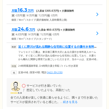
16.3
月額
万円
(入居金
1,105.0
万円) + 介護保険料
家
0
万円
管
9.1
万円
食
7.2
万円
他
0
万円
2
個室 / 18m
/ Aタイプ(選択価格制 入居時費用上限)
24.6
月額
万円
(入居金
850.0
万円) + 介護保険料
家
8.3
万円
管
9.1
万円
食
7.2
万円
他
0
万円
2
個室 / 18m
/ Aタイプ(スタンダード)
近くに野川が流れる閑静な住宅街に位置する介護付き有料老
人ホームです
フェリエドゥ三鷹は、東京都三鷹市大沢にある介護付き有料老人ホーム
です。すぐ近くに野川が流れる穏やかな住宅街に位置しており、大通り
から離れた閑静な環境でお過ごしいただけます。当ホームは、定員49名
の小規模施設ならではの柔軟性のある対応に努め、ご入居者様やご家族
24時間看護師常駐
/
24時間介護士常駐
/
トイレ付き居室
様と心が通じ合えるホームづくりを実施。お一人おひとりのお声に耳を
傾け、豊かな生活をサポートいたします。ご入居いただけるのは、概ね
定員49名
/
居室49室
/
電話
0422-39-2130
65歳以上の方。要支援・要介護認定を受けた方から介護の必要がない自
立の方まで、幅広くご入居が可能です。居室はすべてトイレと洗面台を
備えたおひとり用の個室をご用意し、プライバシーに配慮しています。
サービスが行き届いていた
想定していたよりも、高額だった
5.0
全ての入居者が楽しく快適に暮らせるように、隅々まで行き届いた
サービスが提供されていると感じた。...
続きを見る