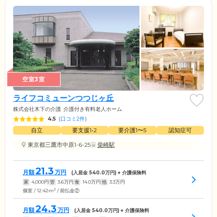
空室3室
ライフコミューンつつじヶ丘
株式会社木下の介護
介護付き有料老人ホーム
4.5
(
口コミ2件
)
自立
要支援1•2
要介護1〜5
認知症可
東京都三鷹市中原1-6-25
柴崎駅
21.3
月額
万円
(入居金
540.0
万円) + 介護保険料
家
4,000
円
管
3.6
万円
食
14.0
万円
他
3.3
万円
2
個室 / 12.42m
/ 前払金②
24.3
月額
万円
(入居金
540.0
万円) + 介護保険料