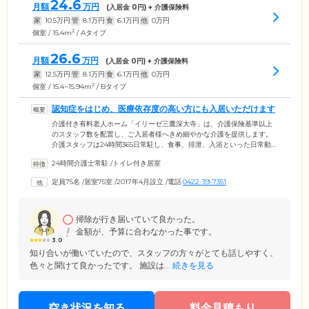
24.6
月額
万円
(入居金
0
円) + 介護保険料
家
10.5
万円
管
8.1
万円
食
6.1
万円
他
0
万円
2
個室 / 15.4m
/ Aタイプ
26.6
月額
万円
(入居金
0
円) + 介護保険料
家
12.5
万円
管
8.1
万円
食
6.1
万円
他
0
万円
2
個室 / 15.4~15.94m
/ Bタイプ
認知症をはじめ、医療依存度の高い方にも入居いただけます
介護付き有料老人ホーム「イリーゼ三鷹深大寺」は、介護保険基準以上
のスタッフ数を配置し、ご入居者様へきめ細やかな介護を提供します。
介護スタッフは24時間365日常駐し、食事、排泄、入浴といった日常動作
を常時サポート。希望がある場合は体調変化の起こりやすい夜間帯の訪
24時間介護士常駐
/
トイレ付き居室
室も行っているため、離れて暮らすご家族様にも安心いただける見守り
体制です。日中には看護スタッフが常駐し、バイタルチェックや服薬管
定員75名
/
居室75室
/
2017年4月設立
/
電話
0422-39-7351
理を行いみなさまの健康維持に努めます。さらに外部医療機関との連携
により、褥そうやストーマ、認知症など、医療依存度の高い方にもご入
居いただけるバックアップ体制を整えています。
掃除が行き届いていて良かった。
金額が、予算に合わなかった事です。
3.0
知り合いが働いていたので、スタッフの方々がとても話しやすく、
色々と聞けて良かったです。 施設は...
続きを見る
空き状況を知る
料金見積もり