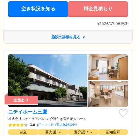
ィーに対応。医師がすぐに駆け付けます。また、最寄駅はお買い物に便
利な人気の街、吉祥寺。バスの便が良く、ご家族やご友人もご来訪しや
空き状況を知る
料金見積もり
すい環境です。
※2026/07/08更新
施設の詳細を見る
空室あり
ニチイホーム三鷹
株式会社ニチイケアパレス
介護付き有料老人ホーム
3.8
(
口コミ4件
/
退去体験談1件
)
自立
要支援1•2
要介護1〜5
認知症可