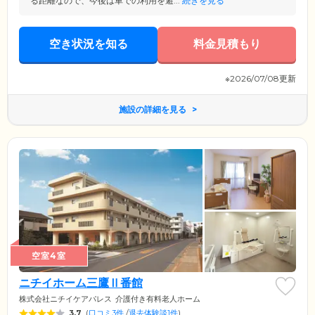
る距離なので、今後は車での利用を避...
続きを見る
空き状況を知る
料金見積もり
※2026/07/08更新
施設の詳細を見る
空室4室
ニチイホーム三鷹Ⅱ番館
株式会社ニチイケアパレス
介護付き有料老人ホーム
3.7
(
口コミ3件
/
退去体験談1件
)