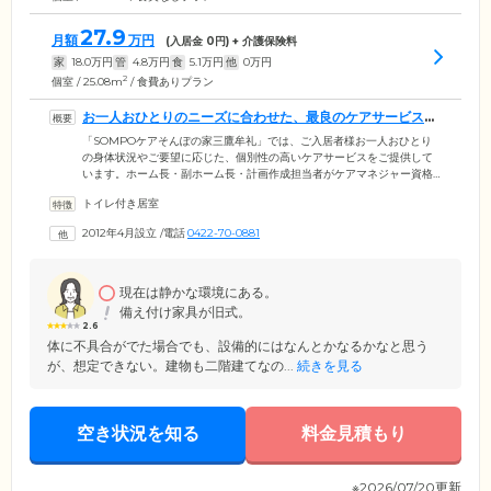
27.9
月額
万円
(入居金
0
円) + 介護保険料
家
18.0
万円
管
4.8
万円
食
5.1
万円
他
0
万円
2
個室 / 25.08m
/ 食費ありプラン
お一人おひとりのニーズに合わせた、最良のケアサービスを
ご提供しています
「SOMPOケアそんぽの家三鷹牟礼」では、ご入居者様お一人おひとり
の身体状況やご要望に応じた、個別性の高いケアサービスをご提供して
います。ホーム長・副ホーム長・計画作成担当者がケアマネジャー資格
を取得しているため、ご入居者様の心身状態やライフスタイルに合わせ
トイレ付き居室
た「幅広く個別性の高いサービス」のご提案が可能。みなさまのニーズ
をトータル的な視点からおうかがいし、個別のケアプランを作成してい
2012年4月設立
/
電話
0422-70-0881
ます。そのため、ご入居後に介護度が変わった場合もご安心ください。
生きがいづくりの観点も踏まえた最良のプランをご提案いたします。
現在は静かな環境にある。
備え付け家具が旧式。
2.6
体に不具合がでた場合でも、設備的にはなんとかなるかなと思う
が、想定できない。建物も二階建てなの...
続きを見る
空き状況を知る
料金見積もり
※2026/07/20更新