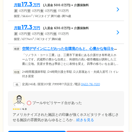
17.3
月額
万円
(入居金
500.0
万円) + 介護保険料
家
0
万円
管
0
万円
食
0
万円
他
17.3
万円
2
個室 / 56.6m
/ RC2タイプ 満70歳~満74歳
17.3
月額
万円
(入居金
630.0
万円) + 介護保険料
家
0
万円
管
0
万円
食
0
万円
他
17.3
万円
2
個室 / 67.74m
/ RC1タイプ 満80歳
空間デザインにこだわった住環境のもと、心豊かな毎日をお
楽しみください
「ソノラス・コート三鷹」は、三鷹市下連雀にある介護付き有料老人ホ
ームです。武蔵野の豊かな自然と、利便性の高い都市機能が調和した三
鷹に立地。見渡す景色は季節ごとに表情を変え、四季の移ろいをお楽し
みいただけます。館内はインテリアや間接照明にまでこだわり、ホテル
24時間看護師常駐
/
24時間介護士常駐
/
2人部屋あり・夫婦入居可
/
トイレ
のような高級感と安らぎに満ちた住環境を実現。開放的なエントランス
付き居室
やダイニング、多様な娯楽設備を揃えたプレイルーム、日当たりのよい
中庭などをご用意しました。お部屋の総床面積は34㎡以上と、ご夫婦で
定員245名
/
居室201室
/
1993年7月設立
/
電話
0422-76-1120
もゆったりとお過ごしいただける空間です。バス・トイレ・キッチンな
どを完備した複数のタイプから、ご自身の生活スタイルに合ったお部屋
をお選びください。
プールやビリヤード台があった
4.0
アメリカナイズされた施設との印象が強くホスピタリティを感じさ
せる施設の雰囲気があらゆるところか...
続きを見る