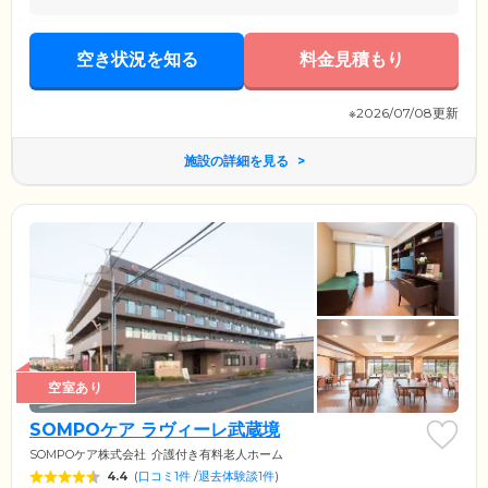
空き状況を知る
料金見積もり
※2026/07/08更新
施設の詳細を見る
空室あり
SOMPOケア ラヴィーレ武蔵境
SOMPOケア株式会社
介護付き有料老人ホーム
4.4
(
口コミ1件
/
退去体験談1件
)