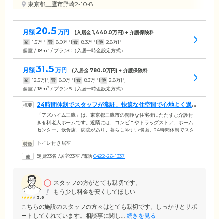
東京都三鷹市野崎2-10-8
20.5
月額
万円
(入居金
1,440.0
万円) + 介護保険料
家
1.5
万円
管
8.0
万円
食
8.3
万円
他
2.8
万円
2
個室 / 18m
/ プランC（入居一時金設定方式）
31.5
月額
万円
(入居金
780.0
万円) + 介護保険料
家
12.5
万円
管
8.0
万円
食
8.3
万円
他
2.8
万円
2
個室 / 18m
/ プランB（入居一時金設定方式）
24時間体制でスタッフが常駐。快適な住空間で心地よく過
ごせます
「アズハイム三鷹」は、東京都三鷹市の閑静な住宅街にたたずむ介護付
き有料老人ホームです。近隣には、コンビニやドラッグストア、ホーム
センター、飲食店、病院があり、暮らしやすい環境。24時間体制でスタ
ッフが常駐しており、ご入居者様のお気持ちに寄り添いながらお食事や
トイレ付き居室
入浴、排せつの介助といった日常生活のサポートを実施しています。食
後には、ご希望に応じて口腔ケアも行っています。また、近隣の協力医
定員93名
/
居室93室
/
電話
0422-26-1337
療機関との連携により、緊急時も迅速に対応できる体制を整えています
ので、ご安心ください。ホームには屋上や中庭、散策路があり、天気の
よい日はガーデニングや外気浴をお楽しみいただけます。快適な住空間
で心地よく過ごせます。
スタッフの方がとても親切です。
もう少し料金を安くしてほしい
3.8
こちらの施設のスタッフの方々はとても親切です。しっかりとサポ
ートしてくれています。相談事に関し...
続きを見る