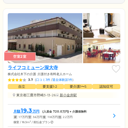
空室2室
ライフコミューン深大寺
株式会社木下の介護
介護付き有料老人ホーム
3.7
(
口コミ3件
/
退去体験談1件
)
自立
要支援1•2
要介護1〜5
認知症可
東京都三鷹市野崎3-13-26
新小金井駅
19.3
月額
万円
(入居金
720.0
万円) + 介護保険料
家
1.7
万円
管
3.6
万円
食
11.8
万円
他
2.2
万円
2
個室 / 18.3m
/ 前払金プラン②