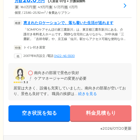
28.0
月額
万円
(入居金
0
円) + 介護保険料
家
18.0
万円
管
4.9
万円
食
5.1
万円
他
0
万円
2
個室 / 23.85~25.92m
/ 食費ありプラン
恵まれたロケーションで、落ち着いた生活が送れます
「SOMPOケアそんぽの家三鷹新川」は、東京都三鷹市新川にある、介
護付き有料老人ホームです。閑静な住宅街にありながら、JR中央線「三
鷹駅」「吉祥寺駅」や、京王線「仙川」駅からアクセス可能な便利なロ
ケーション。十分な駐車スペースも確保していますので、お車でのご来
トイレ付き居室
訪も安心です。また、徒歩圏内にスーパーやコンビニ、郵便局があり、
大変暮らしやすい環境。道幅も広く舗装されているため、お散歩にも出
2007年8月設立
/
電話
0422-46-5500
かけやすく、落ち着いた生活が送れます。さらに、すぐそばに「杏林大
学病院」があるため、持病のある方も安心してお過ごしいただけます。
南向きの部屋で景色が良好
ケアマネージャーの変更が必要
3.2
居室は大きく、設備も充実していました。南向きの部屋が空いてお
り、景色も良好です。 職員の挨拶は...
続きを見る
空き状況を知る
料金見積もり
※2026/07/20更新