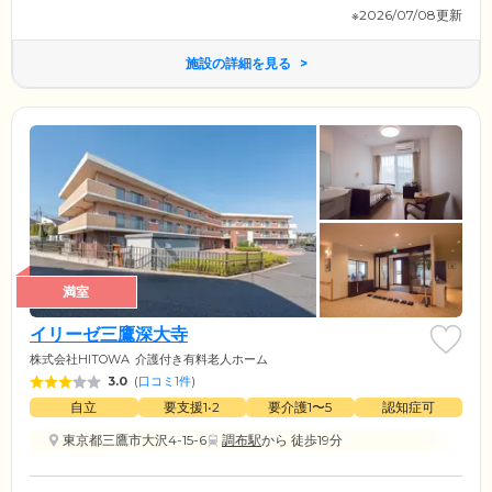
※2026/07/08更新
施設の詳細を見る
満室
イリーゼ三鷹深大寺
株式会社HITOWA
介護付き有料老人ホーム
3.0
(
口コミ1件
)
自立
要支援1•2
要介護1〜5
認知症可
東京都三鷹市大沢4-15-6
調布駅
から 徒歩19分