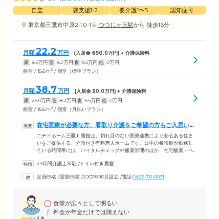
自立
要支援1•2
要介護1〜5
認知症可
東京都三鷹市中原2-10-1
つつじヶ丘駅
から 徒歩16分
22.2
月額
万円
(入居金
690.0
万円) + 介護保険料
家
8.5
万円
管
8.2
万円
食
5.5
万円
他
0
万円
2
個室 / 15.6m
/ 個室（標準プラン）
38.7
月額
万円
(入居金
50.0
万円) + 介護保険料
家
25.0
万円
管
8.2
万円
食
5.5
万円
他
0
万円
2
個室 / 15.6m
/ 個室（月払いプラン）
在宅医療が必要な方、看取り介護をご希望の方もご入居いた
だけます
ニチイホーム三鷹Ⅱ番館は、切れ目のない医療連携により安心ある住ま
いをご提供する、介護付き有料老人ホームです。日中の看護師が勤務し
ている時間帯には、バイタルチェックや服薬管理のほか、在宅酸素・ペ
ースメーカー・経管栄養・インスリン・褥そうなどの医療ケアをご提供
24時間介護士常駐
/
トイレ付き居室
しています。自宅での対応が困難な在宅ケアを必要とする方、看取り介
護をご希望の方でもご入居可能です。提携医療機関では、内科、歯科に
定員65名
/
居室65室
/
2007年10月設立
/
電話
0422-70-0031
よる訪問診療や、入院が必要になった際の医療機関の紹介、夜間の病状
急変時に緊急対応を行う協力体制を敷いています。通院・入退院時の移
動介助が必要な場合はスタッフにお任せください。
食堂が広々として明るい
料金が年金だけでは賄えない
2.8