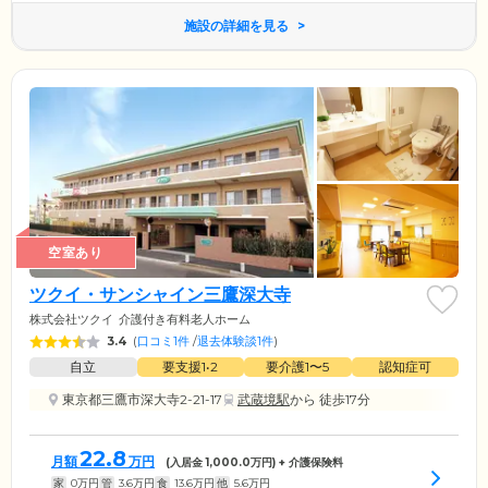
施設の詳細を見る
空室あり
ツクイ・サンシャイン三鷹深大寺
株式会社ツクイ
介護付き有料老人ホーム
3.4
(
口コミ1件
/
退去体験談1件
)
自立
要支援1•2
要介護1〜5
認知症可
東京都三鷹市深大寺2-21-17
武蔵境駅
から 徒歩17分
22.8
月額
万円
(入居金
1,000.0
万円) + 介護保険料
家
0
万円
管
3.6
万円
食
13.6
万円
他
5.6
万円