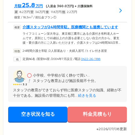
25.8
月額
万円
(入居金
360.0
万円) + 介護保険料
家
8.2
万円
管
3.6
万円
食
11.8
万円
他
2.2
万円
2
個室 / 18.3m
/ 前払金プラン①
介護スタッフが24時間常駐。医療機関とも連携しています
ライフコミューン深大寺は、東京都三鷹市にある介護付き有料老人ホー
ムです。原則として65歳以上の介護を必要としない自立の方から、要支
援・要介護の方にご入居いただけます。介護スタッフは24時間365日常
駐。ご入居者様には担当ヘルパーが付き、介護からリハビリまでサポー
24時間介護士常駐
/
2人部屋あり・夫婦入居可
/
トイレ付き居室
トします。また、複数の医療機関と協力関係にあり、定期的な往診や訪
問歯科診療をご提供。24時間オンコール体制で受け入れ可能な医療機関
定員86名
/
居室84室
/
2004年7月設立
/
電話
0422-26-1188
とも連携しているので、緊急時もご安心ください。看護師は、ご入居者
様の日頃のお体の状態を把握し、服薬や健康を管理するとともに各スタ
ッフと情報を共有。ご入居者様をきめ細やかにサポートします。
小学校、中学校が近く静かで買い...
スタッフな教育および施設長能不十分。
3.2
スタッフの教育ができておらず特に医療スタッフの知識、経験が不
十分である。施設長の管理能力にも問...
続きを見る
空き状況を知る
料金見積もり
※2026/07/08更新