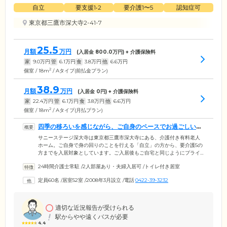
自立
要支援1•2
要介護1〜5
認知症可
東京都三鷹市深大寺2-41-7
25.5
月額
万円
(入居金
800.0
万円) + 介護保険料
家
9.0
万円
管
6.1
万円
食
3.8
万円
他
6.6
万円
2
個室 / 18m
/ Aタイプ(前払金プラン)
38.9
月額
万円
(入居金
0
円) + 介護保険料
家
22.4
万円
管
6.1
万円
食
3.8
万円
他
6.6
万円
2
個室 / 18m
/ Aタイプ(月払プラン)
四季の移ろいを感じながら、ご自身のペースでお過ごしいた
だけます
サニーステージ深大寺は東京都三鷹市深大寺にある、介護付き有料老人
ホーム。ご自身で身の回りのことを行える「自立」の方から、要介護5の
方までを入居対象としています。ご入居後もご自宅と同じようにプライ
バシーを保ちながら暮らしていただけるよう、全室個室をご用意。その
24時間介護士常駐
/
2人部屋あり・夫婦入居可
/
トイレ付き居室
ため、これまでの生活スタイルやご自身のペースを大切に、ほかのご入
居者様の視線を気にせずお過ごしいただけます。2人入居可能なお部屋も
定員60名
/
居室52室
/
2008年3月設立
/
電話
0422-39-3232
準備しておりますので、ご夫婦やごきょうだいで、水入らずの時間をお
過ごしください。深大寺・神代植物公園・野川公園などの自然豊かなす
ばらしい周辺環境に囲まれ、四季の移ろいを感じながら、のびのびと暮
らしていただけます。
適切な近況報告が受けられる
駅からやや遠くバスが必要
4.4