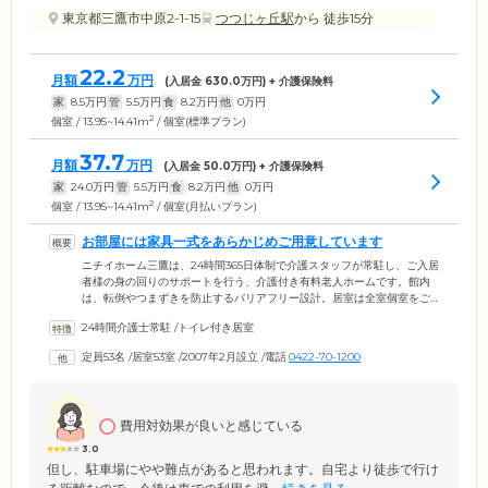
東京都三鷹市中原2-1-15
つつじヶ丘駅
から 徒歩15分
22.2
月額
万円
(入居金
630.0
万円) + 介護保険料
家
8.5
万円
管
5.5
万円
食
8.2
万円
他
0
万円
2
個室 / 13.95~14.41m
/ 個室(標準プラン)
37.7
月額
万円
(入居金
50.0
万円) + 介護保険料
家
24.0
万円
管
5.5
万円
食
8.2
万円
他
0
万円
2
個室 / 13.95~14.41m
/ 個室(月払いプラン)
お部屋には家具一式をあらかじめご用意しています
ニチイホーム三鷹は、24時間365日体制で介護スタッフが常駐し、ご入居
者様の身の回りのサポートを行う、介護付き有料老人ホームです。館内
は、転倒やつまずきを防止するバリアフリー設計。居室は全室個室をご
用意しました。各お部屋には、ナースコール・介護用電動ベッド・寝
24時間介護士常駐
/
トイレ付き居室
具・車いす対応洗面台・暖房便座機能付トイレ・クローゼット・カウン
ターデスク・カーテン・エアコンなどを備えており、すぐにでも新生活
定員53名
/
居室53室
/
2007年2月設立
/
電話
0422-70-1200
を始められる環境です。お食事は、栄養バランスに配慮したメニューを1
日3食ご提供。明るく開放的なダイニングで、ほかのご入居者様と一緒に
ゆっくりとお召し上がりください。
費用対効果が良いと感じている
3.0
但し、駐車場にやや難点があると思われます。自宅より徒歩で行け