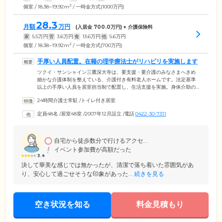
2
個室 / 18.38~19.92m
/ 一時金方式(1000万円)
28.3
月額
万円
(入居金
700.0
万円) + 介護保険料
家
5.5
万円
管
3.6
万円
食
13.6
万円
他
5.6
万円
2
個室 / 18.38~19.92m
/ 一時金方式(700万円)
手厚い人員配置。在籍の理学療法士がリハビリを実施します
ツクイ・サンシャイン三鷹深大寺は、要支援・要介護のみなさまへきめ
細かな介護体制を整えている、介護付き有料老人ホームです。法定基準
以上の手厚い人員を居室担当制で配置し、生活支援を実施。身体介助の
ほか、季節に応じて衣替えを促す、加湿器を出す、水分摂取を確認する
24時間介護士常駐
/
トイレ付き居室
など、健康面に配慮したお声がけで見守りを行っています。在籍の理学
療法士からは、日常生活をとおして無理なく行える「生活リハビリ」を
定員48名
/
居室48室
/
2007年12月設立
/
電話
0422-30-7311
軸に、個別プログラムやレクリエーションを組み合わせた機能訓練を提
供しています。リハビリメニューはご入居者様の状況や目標に合わせて
設定し、楽しみながら体を動かしていただけるような工夫をしていま
す。
自宅から徒歩数分で行けるアクセ...
イベント参加費が高額だった
3.4
決して華美な感じでは無かったが、清潔で落ち着いた雰囲気があ
り、安心して過ごせそうな印象があった...
続きを見る
空き状況を知る
料金見積もり