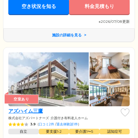
空き状況を知る
料金見積もり
※2026/07/08更新
施設の詳細を見る
空室あり
アズハイム三鷹
株式会社アズパートナーズ
介護付き有料老人ホーム
3.9
(
口コミ2件
/
退去体験談1件
)
自立
要支援1•2
要介護1〜5
認知症可