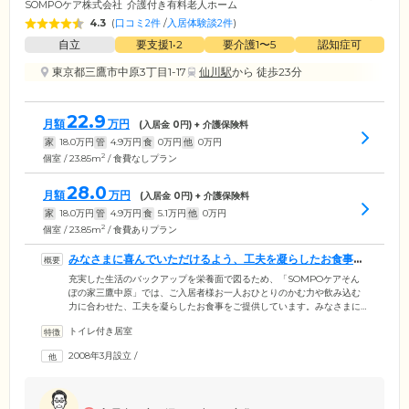
SOMPOケア株式会社
介護付き有料老人ホーム
4.3
(
口コミ2件
/
入居体験談2件
)
自立
要支援1•2
要介護1〜5
認知症可
東京都三鷹市中原3丁目1-17
仙川駅
から 徒歩23分
22.9
月額
万円
(入居金
0
円) + 介護保険料
家
18.0
万円
管
4.9
万円
食
0
万円
他
0
万円
2
個室 / 23.85m
/ 食費なしプラン
28.0
月額
万円
(入居金
0
円) + 介護保険料
家
18.0
万円
管
4.9
万円
食
5.1
万円
他
0
万円
2
個室 / 23.85m
/ 食費ありプラン
みなさまに喜んでいただけるよう、工夫を凝らしたお食事を
ご提供しています
充実した生活のバックアップを栄養面で図るため、「SOMPOケアそん
ぽの家三鷹中原」では、ご入居者様お一人おひとりのかむ力や飲み込む
力に合わせた、工夫を凝らしたお食事をご提供しています。みなさまに
おいしく召し上がっていただけるよう、管理栄養士と調理師が協力。食
トイレ付き居室
べやすいことはもちろん、アレルギー食や糖尿病食といった病態食にも
柔軟に対応していますので、お食事制限がある方も安心してお召し上が
2008年3月設立
/
りください。節句や季節イベントごとの「お祝い膳」や「特別メニュ
ー」もご用意しており、ご入居のみなさまからご好評いただいていま
す。