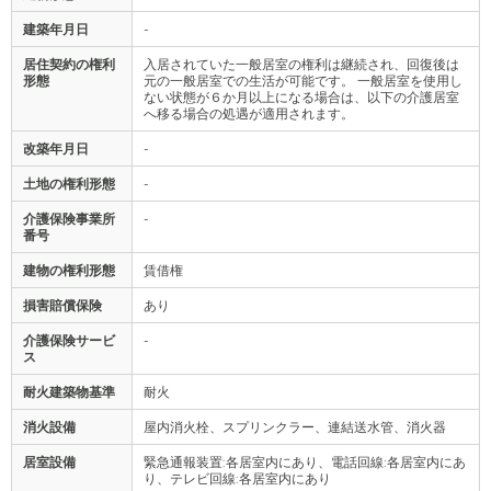
建築年月日
-
居住契約の権利
入居されていた一般居室の権利は継続され、回復後は
形態
元の一般居室での生活が可能です。 一般居室を使用し
ない状態が６か月以上になる場合は、以下の介護居室
へ移る場合の処遇が適用されます。
改築年月日
-
土地の権利形態
-
介護保険事業所
-
番号
建物の権利形態
賃借権
損害賠償保険
あり
介護保険サービ
-
ス
耐火建築物基準
耐火
消火設備
屋内消火栓、スプリンクラー、連結送水管、消火器
居室設備
緊急通報装置:各居室内にあり、電話回線:各居室内にあ
り、テレビ回線:各居室内にあり