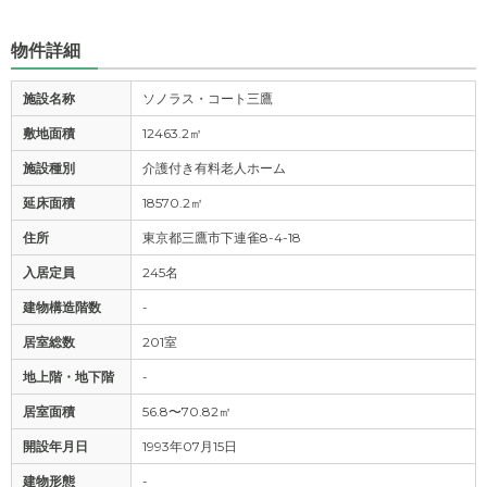
物件詳細
施設名称
ソノラス・コート三鷹
敷地面積
12463.2㎡
施設種別
介護付き有料老人ホーム
延床面積
18570.2㎡
住所
東京都三鷹市下連雀8-4-18
入居定員
245名
建物構造階数
-
居室総数
201室
地上階・地下階
-
居室面積
56.8〜70.82㎡
開設年月日
1993年07月15日
建物形態
-