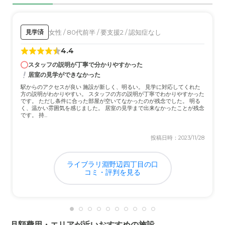
でした。プールやビリヤード台がありました。
介護医療サービスについて
女性 / 80代前半 / 要支援2 / 認知症なし
見学済
ナーシングホームとリタイアメントリビングとアシスティ
4.4
ドリビングと介護度に合わせ3つのタイプがあったことが
思い出しました。
スタッフの説明が丁寧で分かりやすかった
居室の見学ができなかった
近隣環境や交通アクセスについて
駅からのアクセスが良い 施設が新しく、明るい。 見学に対応してくれた
方の説明がわかりやすい。 スタッフの方の説明が丁寧でわかりやすかった
三鷹駅からは少し離れていましたがコートのバスが利用で
です。 ただし条件に合った部屋が空いてなかったのが残念でした。 明る
く、温かい雰囲気を感じました。 居室の見学まで出来なかったことが残念
きたのでそれほど気にはならなかったのではないかと思い
です。 持...
ました。
投稿日時：2023/11/28
料金費用について
さすがに安いとはとても言えない金額でしたね。まぁそれ
ライブラリ淵野辺四丁目の口
でもハイグレードでありましたので最終的には仕方ないと
コミ・評判を見る
思います。
月額費用・エリアが近いおすすめの施設