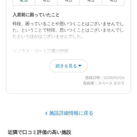
4.0
4.0
4.0
4.0
4.0
入居前に困っていたこと
特段、困っていることや思いつくことはございませんでし
た。ということで特段、思いつくことはございませんでし
たというほかはございませんでした。
ソノラス・コート三鷹の評価
アメリカチックなハードとソフトであったというような
続きを見る
「イメージをリアルに感じ入ることがことが出来たように
おもいます。
投稿日時：2023/10/04
投稿者：スペース タロウ
職員・スタッフ・他入居者の雰囲気について
アメリカナイズされた施設との印象が強くホスピタリティ
を感じさせる施設の雰囲気があらゆるところからにじみ出
ていました。
施設詳細情報に戻る
外観・内装・居室・設備について
近隣で口コミ評価の高い施設
当時は黄色のストライプのラインが入ったおしゃれな外壁