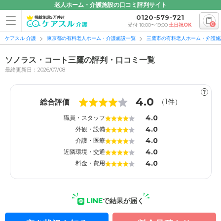
老人ホーム・介護施設の口コミ評判サイト
0120-579-721
掲載施設5万件超
0
受付 10:00〜19:00
土日祝OK
ケアスル 介護
東京都の有料老人ホーム・介護施設一覧
三鷹市の有料老人ホーム・介護施
ソノラス・コート三鷹の評判・口コミ一覧
最終更新日：2026/07/08
?
1
1
4.0
総合評価
（
1
件）
4.0
職員・スタッフ
4.0
外観・設備
4.0
介護・医療
4.0
近隣環境・交通
4.0
料金・費用
LINE
で結果が届く