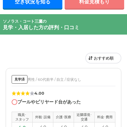
空き状況を知る
料金見積もり
ソノラス・コート三鷹の
見学・入居した方の評判・口コミ
男性 / 60代前半 / 自立 / 症状なし
見学済
4.00
プールやビリヤード台があった
職員･
近隣環境･
外観･設備
介護･医療
料金･費用
スタッフ
交通