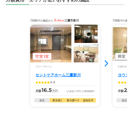
0.4
三鷹市新川
閲覧中の施設から
km
閲覧中の施
空室1室
満室
グループホーム
介護付き有
セントケアホーム三鷹新川
ヨウコ
4.6
16.5
22
月額
万円
月額
(入居金
0
万円
+介護保険料)
自立
要支援2
要介護1〜5
認知症可
自立