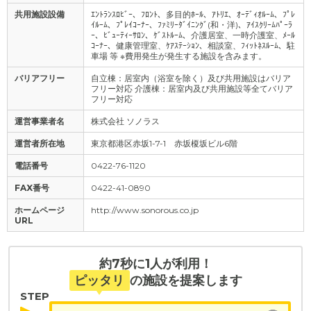
共用施設設備
ｴﾝﾄﾗﾝｽﾛﾋﾞｰ、ﾌﾛﾝﾄ、多目的ﾎｰﾙ、ｱﾄﾘｴ、ｵｰﾃﾞｨｵﾙｰﾑ、ﾌﾟﾚ
ｲﾙｰﾑ、ﾌﾟﾚｲｺｰﾅｰ、ﾌｧﾐﾘｰﾀﾞｲﾆﾝｸﾞ(和・洋)、ｱｲｽｸﾘｰﾑﾊﾟｰﾗ
ｰ、ﾋﾞｭｰﾃｨｰｻﾛﾝ、ｹﾞｽﾄﾙｰﾑ、介護居室、一時介護室、ﾒｰﾙ
ｺｰﾅｰ、健康管理室、ｹｱｽﾃｰｼｮﾝ、相談室、ﾌｨｯﾄﾈｽﾙｰﾑ、駐
車場 等 ※費用発生が発生する施設を含みます。
バリアフリー
自立棟：居室内（浴室を除く）及び共用施設はバリア
フリー対応 介護棟：居室内及び共用施設等全てバリア
フリー対応
運営事業者名
株式会社 ソノラス
運営者所在地
東京都港区赤坂1-7-1 赤坂榎坂ビル6階
電話番号
0422-76-1120
FAX番号
0422-41-0890
ホームページ
http://www.sonorous.co.jp
URL
約7秒に1人が利用！
ピッタリ
の施設を提案します
STEP