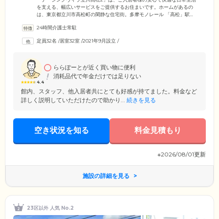
を支える、幅広いサービスをご提供するお住まいです。ホームがあるの
は、東京都立川市高松町の閑静な住宅街。多摩モノレール 「高松」駅か
ら徒歩で約13分、JR中央線「立川」駅から徒歩15分の場所にあり、お出
24時間介護士常駐
かけやご家族様のご来館にも便利な立地が魅力です。駅前にはスーパー
をはじめとする商業施設が多数揃っていますので、お買い物にも困るこ
定員32名
/
居室32室
/
2021年9月設立
/
とはありません。さらに、近くには大きな公園もありますので、お散歩
も気軽にお楽しみいただけます。安らぎと利便性を両立したホームで、
穏やかな毎日をお過ごしください。
ららぽーとが近く買い物に便利
消耗品代で年金だけでは足りない
4.4
館内、スタッフ、他入居者共にとても好感が持てました。料金など
詳しく説明していただけたので助かり...
続きを見る
空き状況を知る
料金見積もり
※2026/08/01更新
施設の詳細を見る
23区以外 人気 No.2