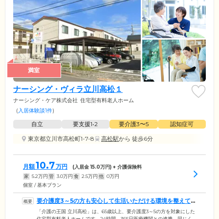
満室
ナーシング・ヴィラ立川高松１
ナーシング・ケア株式会社
住宅型有料老人ホーム
(
入居体験談1件
)
自立
要支援1•2
要介護3〜5
認知症可
東京都立川市高松町1-7-8
高松駅
から 徒歩6分
10.7
月額
万円
(入居金
15.0
万円) + 介護保険料
家
5.2
万円
管
3.0
万円
食
2.5
万円
他
0
万円
個室 / 基本プラン
要介護度3～5の方も安心して生活いただける環境を整えてい
ます
「介護の王国 立川高松」は、65歳以上、要介護度3～5の方を対象にした
住宅型有料老人ホームです。24時間、365日医療機関との連携。同じく