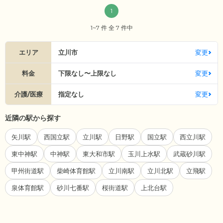
1
1~7 件 全 7 件中
エリア
立川市
変更
料金
下限なし〜上限なし
変更
介護/医療
指定なし
変更
近隣の駅から探す
矢川駅
西国立駅
立川駅
日野駅
国立駅
西立川駅
東中神駅
中神駅
東大和市駅
玉川上水駅
武蔵砂川駅
甲州街道駅
柴崎体育館駅
立川南駅
立川北駅
立飛駅
泉体育館駅
砂川七番駅
桜街道駅
上北台駅