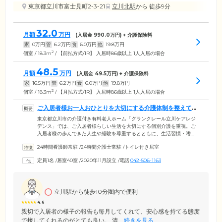
東京都立川市富士見町2-3-21
立川北駅
から 徒歩9分
32.0
月額
万円
(入居金
990.0
万円) + 介護保険料
家
0
万円
管
6.2
万円
食
6.0
万円
他
19.8
万円
2
個室 / 18.3m
/ 【前払方式/1R】 入居時86歳以上 1人入居の場合
48.5
月額
万円
(入居金
49.5
万円) + 介護保険料
家
16.5
万円
管
6.2
万円
食
6.0
万円
他
19.8
万円
2
個室 / 18.3m
/ 【月払方式/1R】 入居時86歳以上 1人入居の場合
ご入居者様お一人おひとりを大切にする介護体制を整えてい
ます
東京都立川市の介護付き有料老人ホーム「グランクレール立川ケアレジ
デンス」では、ご入居者様らしい生活を大切にする個別介護を重視。ご
入居者様の歩んできた人生や経験を尊重するとともに、生活習慣・嗜
好・趣味などお一人おひとりの特性を理解したうえで、個別の介護計画
24時間看護師常駐
/
24時間介護士常駐
/
トイレ付き居室
を作成・実施いたします。きめ細やかな介護を行うため、介護保険人員
配置基準以上のスタッフを配置。ご入居者様を手厚くサポートいたしま
定員1名
/
居室40室
/
2020年11月設立
/
電話
042-506-1163
す。また、先進IOT技術「眠りSCAN」を導入することで、夜間のトイレ
誘導などご入居者様の睡眠状態に合わせた介護が可能に。ご入居者様の
安眠を妨げず、適切なケアを行いますので、ご安心ください。
立川駅から徒歩10分圏内で便利
4.6
親切で入居者の様子の報告も毎月してくれて、安心感を持てる態度
で接してくれるのがとても良い。 清...
続きを見る