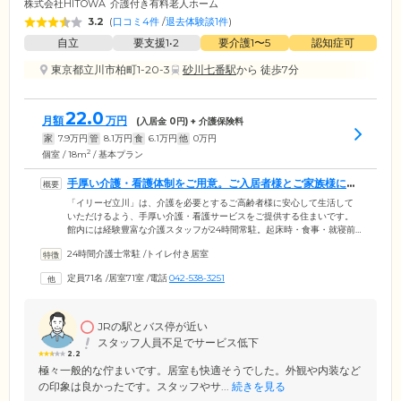
株式会社HITOWA
介護付き有料老人ホーム
3.2
(
口コミ4件
/
退去体験談1件
)
自立
要支援1•2
要介護1〜5
認知症可
東京都立川市柏町1-20-3
砂川七番駅
から 徒歩7分
22.0
月額
万円
(入居金
0
円) + 介護保険料
家
7.9
万円
管
8.1
万円
食
6.1
万円
他
0
万円
2
個室 / 18m
/ 基本プラン
手厚い介護・看護体制をご用意。ご入居者様とご家族様に安
心をお届けします
「イリーゼ立川」は、介護を必要とするご高齢者様に安心して生活して
いただけるよう、手厚い介護・看護サービスをご提供する住まいです。
館内には経験豊富な介護スタッフが24時間常駐。起床時・食事・就寝前
など、定期的にお声がけを行って異常がないか見守っています。夜間に
24時間介護士常駐
/
トイレ付き居室
も巡回や、必要に応じてお部屋への訪問を行っていますので、ご家族様
もご安心ください。また、看護スタッフも日中365日常駐し、バイタルチ
定員71名
/
居室71室
/
電話
042-538-3251
ェックや服薬管理を実施。外部の医療機関や歯科医院による訪問医療の
個別契約も可能です。そのほか、ご要望に応じて、グループ会社のリハ
ビリやマッサージによる支援も受けられます。
JRの駅とバス停が近い
スタッフ人員不足でサービス低下
2.2
極々一般的な佇まいです。居室も快適そうでした。外観や内装など
の印象は良かったです。スタッフやサ...
続きを見る