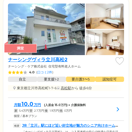
満室
ナーシングヴィラ立川高松2
ナーシング・ケア株式会社
住宅型有料老人ホーム
4.0
(
口コミ2件
)
自立
要支援1•2
要介護3〜5
認知症可
東京都立川市高松町1-7-6
高松駅
から 徒歩6分
10.0
月額
万円
(入居金
15.0
万円) + 介護保険料
家
5.4
万円
管
2.7
万円
食
1.9
万円
他
0
万円
個室 / 基本プラン
JR「立川」駅にほど近い好立地が魅力のシニア向けホームで
す
「ナーシングヴィラ立川高松2」は、ご入居者様の安心で快適な日常生活