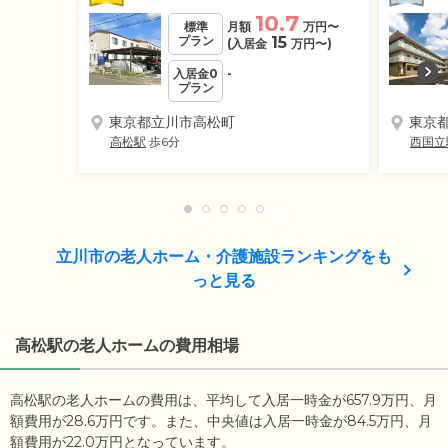
10.7
標準
月額
万円
〜
プラン
15
(入居金
万円
〜)
入居金0
-
プラン
東京都立川市高松町
東京
高松駅
歩6分
西国立
立川市の老人ホーム・介護施設ランキングをも
っと見る
高松駅の老人ホームの費用相場
高松駅の老人ホームの費用は、平均して入居一時金が657.9万円、月
額費用が28.6万円です。また、中央値は入居一時金が84.5万円、月
額費用が22.0万円となっています。