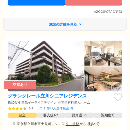
※2026/07/10更新
施設の詳細を見る
空室あり
グランクレール立川シニアレジデンス
株式会社 東急イーライフデザイン
住宅型有料老人ホーム
3.8
(
口コミ3件
/
入居体験談1件
)
自立
要支援1•2
要介護1~5
認知症可
東京都立川市富士見町2-3-21
立川北駅
から 徒歩9分