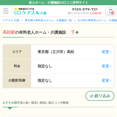
老人ホーム・介護施設の口コミ評判サイト
0120-579-721
掲載施設5万件超
0
受付 10:00〜19:00
土日祝OK
ケアスル 介護
東京都の有料老人ホーム・介護施設一覧
立川市の有料老人ホーム・介護施
7
高松駅
の
有料老人ホーム・介護施設
件
変更
東京都（立川市）
高松
エリア
指定なし
変更
料金
指定なし
変更
介護度/医療
絞り込み
おすすめ順
空室の多い順
安い順
高い順
口コミ件数順