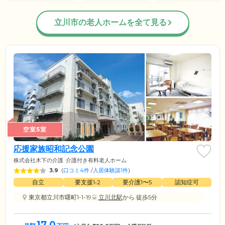
立川市の老人ホームを全て見る
空室5室
応援家族昭和記念公園
株式会社木下の介護
介護付き有料老人ホーム
3.9
(
口コミ4件
/
入居体験談1件
)
自立
要支援1•2
要介護1〜5
認知症可
東京都立川市曙町1-1-19
立川北駅
から 徒歩5分
17.0