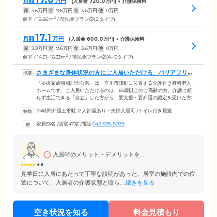
月額
万円
(入居金
720.0
万円) + 介護保険料
家
3.8
万円
管
9.6
万円
食
3.6
万円
他
0
万円
2
個室 / 18.86m
/ 前払金プラン②(Dタイプ)
17.1
月額
万円
(入居金
600.0
万円) + 介護保険料
家
3.9
万円
管
9.6
万円
食
3.6
万円
他
0
万円
2
個室 / 14.31~16.33m
/ 前払金プラン②(A~Cタイプ)
さまざまな身体状況の方にご入居いただける、バリアフリー
な住まいです
「応援家族昭和記念公園」は、立川市曙町に位置する介護付き有料老人
ホームです。ご入居いただけるのは、65歳以上のご高齢の方。介護に頼
らず生活できる「自立」した方から、要支援・要介護の認定を受けた方
まで、さまざまな身体状況の方が暮らしています。安全性に配慮し、建
24時間介護士常駐
/
2人部屋あり・夫婦入居可
/
トイレ付き居室
物内は完全バリアフリー設計を採用。段差をなくし、各所に手すりを取
り付けているので、足腰の弱い方や車いす・歩行器をご利用の方も安全
定員53名
/
居室47室
/
電話
042-595-8078
に移動できます。また、共用部の浴室には、座ったままのご入浴が可能
な機械浴を設置。スタッフによるサポートのもと、おひとりでのご入浴
が困難な方もお体を清潔に保てます。
入居時のメリット・デメリットを...
4.6
見学日に入居にあたって丁寧な説明があった。居室の施設内での位
置について、入居者の介護状態と照ら...
続きを見る
空き状況を知る
料金見積もり