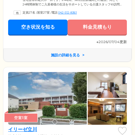
24時間体制でご入居者様の生活をサポートしている介護スタッフや訪問
看護・訪問介護スタッフと協力し、日常の健康管理から緊急時の対応ま
定員27名
/
居室27室
/
電話
042-512-8361
で適切に行っています。ご入居いただくお部屋も含め、施設内はバリア
フリー仕様。車いすでの移動やご入浴も楽に行えます。介護スタッフ
は、安否確認や生活相談サービスのほか、ご入居者様の家事負担を減ら
空き状況を知る
料金見積もり
すために、お食事の準備やお部屋の清掃などを実施。快適にお過ごしい
ただくために何をしたらいいか、常に考えて行動しています。
※2026/07/04更新
施設の詳細を見る
空室1室
イリーゼ立川