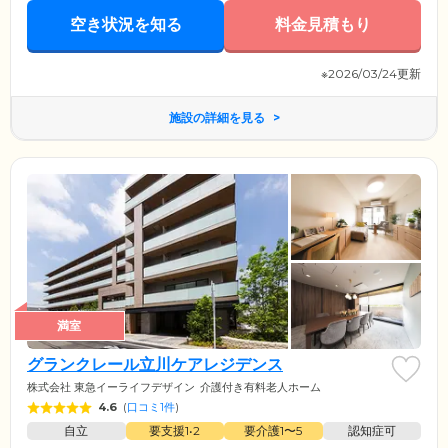
空き状況を知る
料金見積もり
※2026/03/24更新
施設の詳細を見る
満室
グランクレール立川ケアレジデンス
株式会社 東急イーライフデザイン
介護付き有料老人ホーム
4.6
(
口コミ1件
)
自立
要支援1•2
要介護1〜5
認知症可