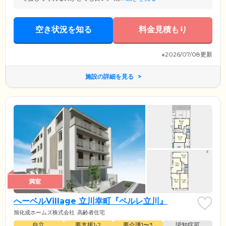
空き状況を知る
料金見積もり
※2026/07/08更新
施設の詳細を見る
満室
へーベルVillage 立川幸町『ペルレ立川』
旭化成ホームズ株式会社
高齢者住宅
自立
要支援1•2
要介護1〜3
認知症可