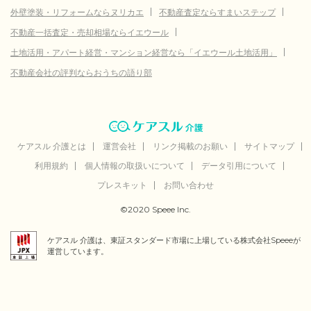
外壁塗装・リフォームならヌリカエ
不動産査定ならすまいステップ
不動産一括査定・売却相場ならイエウール
土地活用・アパート経営・マンション経営なら「イエウール土地活用」
不動産会社の評判ならおうちの語り部
ケアスル 介護とは
運営会社
リンク掲載のお願い
サイトマップ
利用規約
個人情報の取扱いについて
データ引用について
プレスキット
お問い合わせ
©2020 Speee Inc.
ケアスル 介護は、東証スタンダード市場に上場している株式会社Speeeが
運営しています。