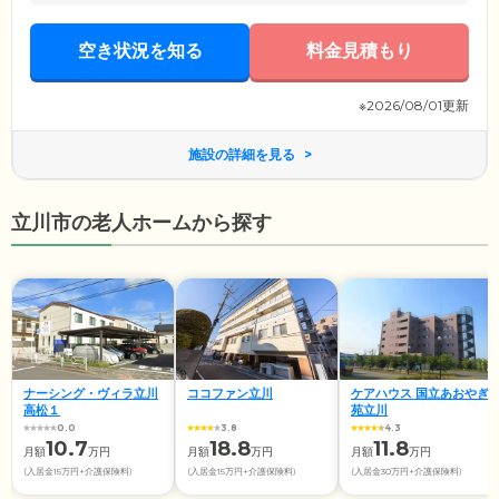
空き状況を知る
料金見積もり
※2026/08/01更新
施設の詳細を見る
立川市の老人ホームから探す
ナーシング・ヴィラ立川
ココファン立川
ケアハウス 国立あおやぎ
高松１
苑立川
0.0
3.8
4.3
10.7
18.8
11.8
月額
万円
月額
万円
月額
万円
(入居金15万円+介護保険料)
(入居金15万円+介護保険料)
(入居金30万円+介護保険料)