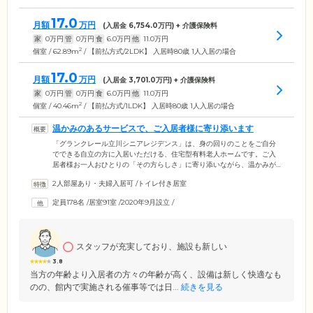
17.0
月額
万円
(入居金
6,754.0
万円) + 介護保険料
家
0
万円
管
0
万円
食
6.0
万円
他
11.0
万円
2
個室 / 62.89m
/ 【前払方式/2LDK】 入居時80歳 1人入居の場合
17.0
月額
万円
(入居金
3,701.0
万円) + 介護保険料
家
0
万円
管
0
万円
食
6.0
万円
他
11.0
万円
2
個室 / 40.46m
/ 【前払方式/1LDK】 入居時80歳 1人入居の場合
温かみのあるサービスで、ご入居者様に寄り添います
「グランクレール立川シニアレジデンス」は、身の回りのことをご自分
でできる自立の方に入居いただける、住宅型有料老人ホームです。ご入
居者様お一人おひとりの「その方らしさ」に寄り添いながら、温かみが
感じられるサービスをご提供します。ご入居者様の日々の健康管理は、
2人部屋あり・夫婦入居可
/
トイレ付き居室
日中常駐の看護師が対応。医療機関との協力体制も整備し、週に1回の健
康相談、年に1回の定期健康診断、緊急時の24時間対応が可能です。施設
定員178名
/
居室91室
/
2020年9月設立
/
の3階から6階までは自立の方向けの「シニアレジデンス」、2階が介護の
必要な方向けの「ケアレジデンス」となっており、シニアレジデンス入
居後に介護が必要になった場合には、ケアレジデンスへの住み替えも可
能です。
スタッフが充実しており、施設も新しい
3.8
当方の年齢より入居者の方々の年齢が高く、設備は新しく快適なも
のの、館内で実施される催事等では日...
続きを見る