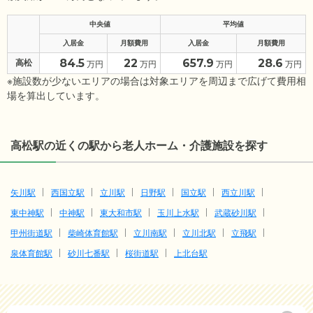
中央値
平均値
入居金
月額費用
入居金
月額費用
84.5
22
657.9
28.6
高松
万円
万円
万円
万円
※施設数が少ないエリアの場合は対象エリアを周辺まで広げて費用相
場を算出しています。
高松駅の近くの駅から老人ホーム・介護施設を探す
矢川駅
西国立駅
立川駅
日野駅
国立駅
西立川駅
東中神駅
中神駅
東大和市駅
玉川上水駅
武蔵砂川駅
甲州街道駅
柴崎体育館駅
立川南駅
立川北駅
立飛駅
泉体育館駅
砂川七番駅
桜街道駅
上北台駅