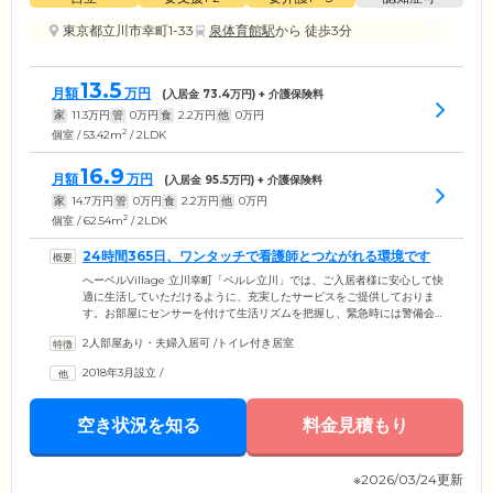
東京都立川市幸町1-33
泉体育館駅
から 徒歩3分
13.5
月額
万円
(入居金
73.4
万円) + 介護保険料
家
11.3
万円
管
0
万円
食
2.2
万円
他
0
万円
2
個室 / 53.42m
/ 2LDK
16.9
月額
万円
(入居金
95.5
万円) + 介護保険料
家
14.7
万円
管
0
万円
食
2.2
万円
他
0
万円
2
個室 / 62.54m
/ 2LDK
24時間365日、ワンタッチで看護師とつながれる環境です
へーベルVillage 立川幸町「ペルレ立川」では、ご入居者様に安心して快
適に生活していただけるように、充実したサービスをご提供しておりま
す。お部屋にセンサーを付けて生活リズムを把握し、緊急時には警備会
社スタッフがお部屋へ駆けつけます。これによって、病気や事故などを
2人部屋あり・夫婦入居可
/
トイレ付き居室
察知し、迅速な対応をすることが可能に。また、24時間365日看護師によ
る健康相談も行えます。お部屋に設置されたコントローラーから、ワン
2018年3月設立
/
タッチで看護師にご連絡いただけます。さらに、お部屋には月に1度、社
会福祉士などの相談員が訪問。ご入居者様と顔を合わせてお話していた
だきます。
空き状況を知る
料金見積もり
※2026/03/24更新