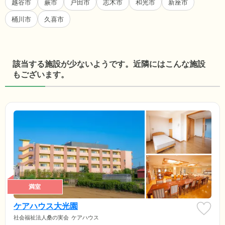
越谷市
蕨市
戸田市
志木市
和光市
新座市
桶川市
久喜市
該当する施設が少ないようです。近隣にはこんな施設
もございます。
満室
ケアハウス大光園
社会福祉法人桑の実会
ケアハウス