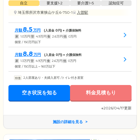
自立
要支援1•2
要介護1~5
認知症可
埼玉県所沢市東狭山ケ丘6-750-1
入曽駅
8.5
月額
万円
(入居金
0
円) + 介護保険料
家
1.0
万円
管
4.9
万円
食
2.6
万円
他
0
万円
個室 / 150万円以下
8.8
月額
万円
(入居金
0
円) + 介護保険料
家
1.3
万円
管
4.9
万円
食
2.6
万円
他
0
万円
個室 / 150万以上～160万以下
2人部屋あり・夫婦入居可
/
トイレ付き居室
空き状況を知る
料金見積もり
※2026/04/17更新
施設の詳細を見る