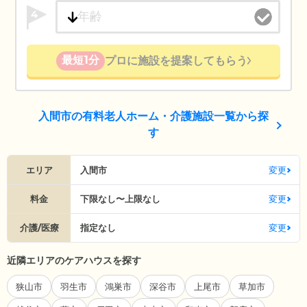
4
最短1分
プロに施設を提案してもらう
入間市の有料老人ホーム・介護施設一覧から探
す
エリア
入間市
変更
料金
下限なし〜上限なし
変更
介護/医療
指定なし
変更
近隣エリアのケアハウスを探す
狭山市
羽生市
鴻巣市
深谷市
上尾市
草加市