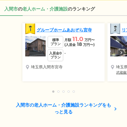
入間市
の
老人ホーム・介護施設
のランキング
1
グループホームあおぞら宮寺
2
リ
11.0
標準
月額
万円
〜
プラン
18
(入居金
万円
〜)
入居金0
-
プラン
埼玉県入間市宮寺
埼玉
武蔵藤
入間市の老人ホーム・介護施設ランキングをも
っと見る