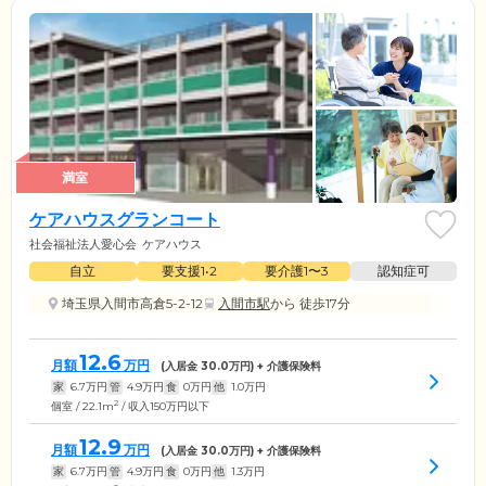
満室
ケアハウスグランコート
社会福祉法人愛心会
ケアハウス
自立
要支援1•2
要介護1〜3
認知症可
埼玉県入間市高倉5-2-12
入間市駅
から 徒歩17分
12.6
月額
万円
(入居金
30.0
万円) + 介護保険料
家
6.7
万円
管
4.9
万円
食
0
万円
他
1.0
万円
2
個室 / 22.1m
/ 収入150万円以下
12.9
月額
万円
(入居金
30.0
万円) + 介護保険料
家
6.7
万円
管
4.9
万円
食
0
万円
他
1.3
万円