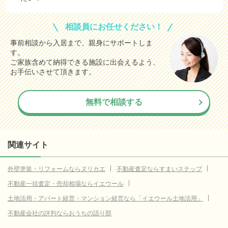
さいたま市中央区
データなし
相談員にお任せください！
さいたま市桜区
データなし
事前相談から入居まで、親身にサポートしま
す。
さいたま市浦和区
データなし
ご家族含めて納得できる施設に出会えるよう、
さいたま市南区
データなし
お手伝いさせて頂きます。
さいたま市緑区
データなし
無料で相談する
川越市
データなし
秩父市
データなし
飯能市
データなし
関連サイト
加須市
データなし
外壁塗装・リフォームならヌリカエ
不動産査定ならすまいステップ
東松山市
データなし
不動産一括査定・売却相場ならイエウール
春日部市
データなし
土地活用・アパート経営・マンション経営なら「イエウール土地活用」
狭山市
データなし
不動産会社の評判ならおうちの語り部