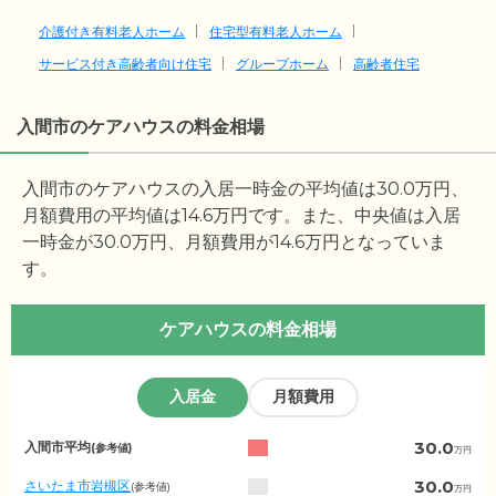
介護付き有料老人ホーム
住宅型有料老人ホーム
サービス付き高齢者向け住宅
グループホーム
高齢者住宅
入間市のケアハウスの料金相場
入間市のケアハウスの入居一時金の平均値は
30.0
万円、
月額費用の平均値は
14.6
万円です。また、中央値は入居
一時金が
30.0
万円、月額費用が
14.6
万円となっていま
す。
ケアハウスの料金相場
入居金
月額費用
埼
30.0
入間市平均
(参考値)
万円
玉
県
30.0
さいたま市岩槻区
(参考値)
万円