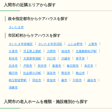
入間市の近隣エリアから探す
政令指定都市からケアハウスを探す
さいたま市
市区町村からケアハウスを探す
さいたま市岩槻区
さいたま市見沼区
ふじみ野市
上尾市
久喜市
児玉郡上里町
入間市
加須市
北葛飾郡杉戸町
和光市
大里郡寄居町
川口市
川越市
幸手市
志木市
戸田市
所沢市
新座市
春日部市
本庄市
桶川市
比企郡小川町
深谷市
熊谷市
狭山市
秩父郡皆野町
羽生市
草加市
蕨市
行田市
越谷市
鴻巣市
入間市の老人ホームを種類・施設種別から探す