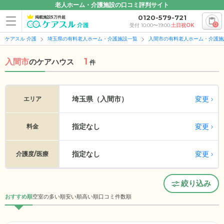
老人ホーム・介護施設の口コミ評判サイト
0120-579-721
掲載施設5万件超
0
受付 10:00〜19:00
土日祝OK
ケアスル 介護
埼玉県の有料老人ホーム・介護施設一覧
入間市の有料老人ホーム・介護施
1
入間市
の
ケアハウス
件
変更
埼玉県（入間市）
エリア
指定なし
変更
料金
指定なし
変更
介護度/医療
絞り込み
おすすめ順
空室の多い順
安い順
高い順
口コミ件数順