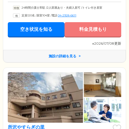
24時間介護士常駐
/
2人部屋あり・夫婦入居可
/
トイレ付き居室
定員120名
/
居室104室
/
電話
04-2928-6611
空き状況を知る
料金見積もり
※2026/07/08更新
施設の詳細を見る
所沢やすらぎの里