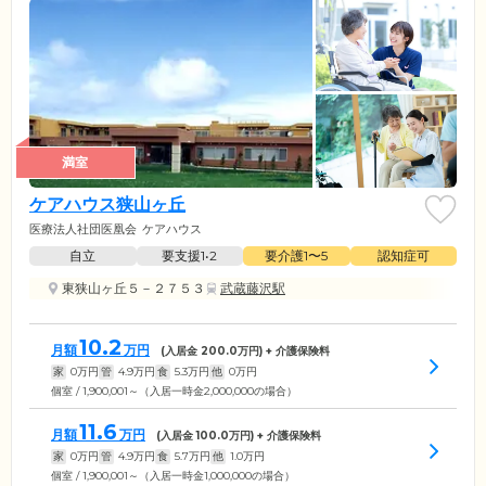
満室
ケアハウス狭山ヶ丘
医療法人社団医凰会
ケアハウス
自立
要支援1•2
要介護1〜5
認知症可
東狭山ヶ丘５－２７５３
武蔵藤沢駅
10.2
月額
万円
(入居金
200.0
万円) + 介護保険料
家
0
万円
管
4.9
万円
食
5.3
万円
他
0
万円
個室 / 1,900,001～（入居一時金2,000,000の場合）
11.6
月額
万円
(入居金
100.0
万円) + 介護保険料
家
0
万円
管
4.9
万円
食
5.7
万円
他
1.0
万円
個室 / 1,900,001～（入居一時金1,000,000の場合）