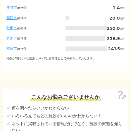
の
入
3.4
熊谷市
(参考値)
万円
居
金
20.0
川口市
(参考値)
万円
相
場
250.0
行田市
(参考値)
万円
（市
区
238.9
所沢市
(参考値)
万円
町
村
241.5
本庄市
(参考値)
万円
別）
30.0
羽生市
件数が5件以下の施設については参考値として掲載をしております。
(参考値)
万円
26.3
越谷市
(参考値)
万円
20.0
戸田市
(参考値)
万円
20.0
新座市
(参考値)
万円
こんなお悩みございませんか
さいたま市西区
データなし
何を調べたらいいかわからない！
さいたま市北区
データなし
いろいろ見てもどの施設がいいのかわからない！
さいたま市大宮区
データなし
ネットに掲載されている情報だけでなく、施設の実態を知り
たい！
さいたま市見沼区
データなし