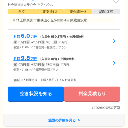
社会福祉法人安心会
ケアハウス
自立
要支援1•2
要介護1〜3
認知症可
埼玉県所沢市東狭山ケ丘5-928-1
武蔵藤沢駅
6.0
月額
万円
(入居金
850.5
万円) + 介護保険料
家
0
万円
管
4.9
万円
食
0
万円
他
1.1
万円
2
個室 / 21.68m
/ 管理費一括支払いプラン
9.8
月額
万円
(入居金
0
円) + 介護保険料
家
0
万円
管
4.9
万円
食
3.8
万円
他
1.1
万円
2
個室 / 21.68m
/ 管理費分割プラン
2人部屋あり・夫婦入居可
/
トイレ付き居室
空き状況を知る
料金見積もり
※2026/06/30更新
施設の詳細を見る