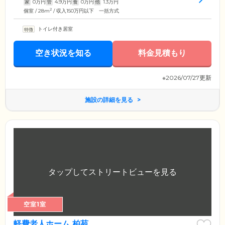
家
0
万円
管
4.9
万円
食
0
万円
他
1.3
万円
2
個室 / 28m
/ 収入150万円以下 一括方式
トイレ付き居室
空き状況を知る
料金見積もり
※2026/07/27更新
施設の詳細を見る
空室1室
軽費老人ホーム 柏苑