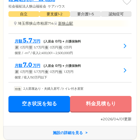
社会福祉法人狭山福祉会
ケアハウス
自立
要支援1•2
要介護1~5
認知症可
埼玉県狭山市柏原714
新狭山駅
5.7
月額
万円
(入居金
0
円) + 介護保険料
家
0
万円
管
5.7
万円
食
0
万円
他
0
万円
2
個室 / -m
/ 収入2,400,001～2,500,000円
7.0
月額
万円
(入居金
0
円) + 介護保険料
家
0
万円
管
5.7
万円
食
0
万円
他
1.3
万円
個室 / 収入150万円以下
2人部屋あり・夫婦入居可
/
トイレ付き居室
空き状況を知る
料金見積もり
※2026/04/01更新
施設の詳細を見る