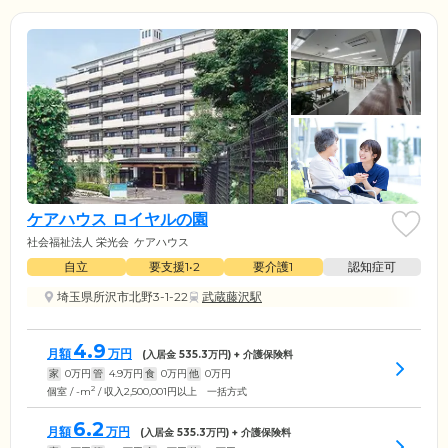
ケアハウス ロイヤルの園
社会福祉法人 栄光会
ケアハウス
自立
要支援1•2
要介護1
認知症可
埼玉県所沢市北野3-1-22
武蔵藤沢駅
4.9
月額
万円
(入居金
535.3
万円) + 介護保険料
家
0
万円
管
4.9
万円
食
0
万円
他
0
万円
2
個室 / -m
/ 収入2,500,001円以上 一括方式
6.2
月額
万円
(入居金
535.3
万円) + 介護保険料