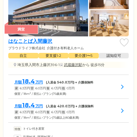
満室
はなことば入間藤沢
プラウドライフ株式会社
介護付き有料老人ホーム
自立
要支援1•2
要介護1〜5
認知症可
埼玉県入間市上藤沢396-1
武蔵藤沢駅
から 徒歩15分
18.4
月額
万円
(入居金
540.0
万円) + 介護保険料
家
6.3
万円
管
6.0
万円
食
6.1
万円
他
0
万円
2
個室 / 18m
/ 前払いプラン(75歳未満)
18.4
月額
万円
(入居金
420.0
万円) + 介護保険料
家
6.3
万円
管
6.0
万円
食
6.1
万円
他
0
万円
2
個室 / 18m
/ 前払いプラン(75歳以上80歳未満)
トイレ付き居室
定員86名
/
居室86室
/