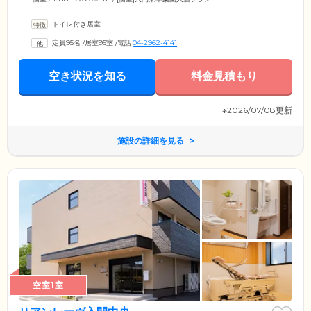
トイレ付き居室
定員95名
/
居室95室
/
電話
04-2962-4141
空き状況を知る
料金見積もり
※2026/07/08更新
施設の詳細を見る
空室1室