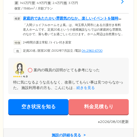
家
14.5
万円
管
4.9
万円
食
2.4
万円
他
3.1
万円
2
個室 / 19.85m
/ 月額プラン
家庭的であたたかい雰囲気のなか、楽しいイベントを随時開
催しています
「入間ジョイフルホームそよ風」は、埼玉県入間市にある介護付き有料
老人ホームです。定員20名という小規模施設ならではの家庭的な雰囲気
のなかで、落ち着いてお過ごしいただけます。ホーム周辺は自然豊かな
住宅街です。四季の移り変わりを感じながら、穏やかな生活をお楽しみ
24時間介護士常駐
/
トイレ付き居室
ください。またご入居者様が日々楽しくいきいきと過ごせるよう、季節
の行事に応じたイベントや外出行事も随時開催しています。習字や生花
定員20名
/
居室20室
/
2012年7月設立
/
電話
04-2960-6700
など趣味をお楽しみいただける教室やレクリエーションも充実しており
ますので、興味のあるプログラムがございましたらぜひご参加くださ
い。
案内の職員の説明がとても参考になった
4.0
特に気になるような点もなく、改善してもらい事は見つからなかっ
た。 施設利用者の方も、こんにちは...
続きを見る
空き状況を知る
料金見積もり
※2026/08/05更新
施設の詳細を見る