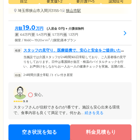
自立
要支援1•2
要介護1〜5
認知症可
埼玉県狭山市入間川3155-1
狭山市駅
19.0
月額
万円
(入居金
0
円) + 介護保険料
家
6.6
万円
管
5.4
万円
食
5.7
万円
他
1.3
万円
2
個室 / 18.60～19.20㎡m
/ [個室]基本プラン
スタッフの見守り、医療提携で、安心と安全をご提供いたし
ます
当施設では介護スタッフが24時間365日常駐しており、ご入居者様の見守
りをしております。日中は看護師が血圧・検温のバイタルチェックを行
い、お声掛けをしながらお一人お一人の健康チェックを実施。近隣の医
療機関との提携もしており、緊急時には迅速な対応をいたします。日常
24時間介護士常駐
/
トイレ付き居室
の医療ケアが必要な方も受け入れられる医療連携体制を整えておりま
す。通院が必要になった場合には通院介助などのサービスもございます
のでご相談ください。介護の必要がない「自立」の方から、要介護の方
まで幅広くご入居いただけるため、ご入居後介護度が変わった場合も安
安心。
心して住み続けられます。
5.0
スタッフさんが信頼できるのが1番です。施設も安心出来る環境
で、食事内容も良くて満足です。何かあ...
続きを見る
空き状況を知る
料金見積もり