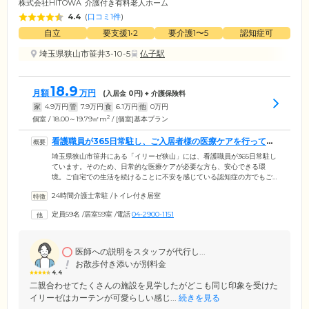
株式会社HITOWA
介護付き有料老人ホーム
4.4
(
口コミ1件
)
自立
要支援1•2
要介護1〜5
認知症可
埼玉県狭山市笹井3-10-5
仏子駅
18.9
月額
万円
(入居金
0
円) + 介護保険料
家
4.9
万円
管
7.9
万円
食
6.1
万円
他
0
万円
2
個室 / 18.00～19.79㎡m
/ [個室]基本プラン
看護職員が365日常駐し、ご入居者様の医療ケアを行ってい
ます
埼玉県狭山市笹井にある「イリーゼ狭山」には、看護職員が365日常駐し
ています。そのため、日常的な医療ケアが必要な方も、安心できる環
境。ご自宅での生活を続けることに不安を感じている認知症の方でもご
入居することが可能です。常駐している看護スタッフは、ご入居のみな
24時間介護士常駐
/
トイレ付き居室
さまの健康管理を徹底。血圧測定や検温などのバイタルチェックをはじ
め、服薬管理もお任せいただけます。また、日常的なお薬摂取へのお声
定員59名
/
居室59室
/
電話
04-2900-1151
がけはもちろん、インスリン注射なども責任をもってご対応。日々のお
困りごとや健康面のご相談など、なんでもお気軽にお声がけください。
医師への説明をスタッフが代行し...
お散歩付き添いが別料金
4.4
二親合わせてたくさんの施設を見学したがどこも同じ印象を受けた
イリーゼはカーテンが可愛らしい感じ...
続きを見る