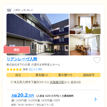
入間市 人気 No.2
満室
リアンレーヴ入間
株式会社木下の介護
介護付き有料老人ホーム
5.0
(
口コミ1件
)
自立
要支援1•2
要介護1〜5
認知症可
埼玉県入間市下藤沢319-3
武蔵藤沢駅
から 徒歩6分
20.2
月額
万円
(入居金
420.0
万円) + 介護保険料
家
2.6
万円
管
14.0
万円
食
3.6
万円
他
0
万円
2
個室 / 18.00~18.06m
/ 前払金プラン②