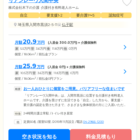
リアンレーヴ入間中央
株式会社木下の介護
介護付き有料老人ホーム
自立
要支援1•2
要介護1〜5
認知症可
埼玉県入間市黒須2-5-11
仏子駅
20.9
月額
万円
(入居金
300.0
万円) + 介護保険料
家
5.5
万円
管
3.6
万円
食
11.8
万円
他
0
万円
2
個室 / 18.06m
/ 前払金プラン
25.9
月額
万円
(入居金
0
円) + 介護保険料
家
10.5
万円
管
3.6
万円
食
11.8
万円
他
0
万円
2
個室 / 18.06m
/ 前払金0円プラン
お一人おひとりに個室をご用意。バリアフリーな住まいです
「リアンレーヴ入間中央」は、入間市黒須に位置する介護付き有料老人
ホームです。介護を受けずに生活できる「自立」した方から、要支援・
要介護の認定を受けた方まで、さまざまな身体状況の方にご入居いただ
けます。ご入居のみなさまがお住まいになる居室は、全50室の個室をご
24時間介護士常駐
/
トイレ付き居室
用意。プライバシーが保たれた環境で、必要な介護サービスを受けられ
ます。また、建物内は完全バリアフリー設計を採用。段差をなくし、各
定員50名
/
居室50室
/
2015年11月設立
/
電話
04-2966-1200
所に手すりを取り付けているので、歩行に不安を抱えた方も安全な移動
が可能です。さらに、共用部の浴室には、寝たまま入浴できる機械浴が
ありますので、おひとりでのご入浴が難しい方もご安心ください。
空き状況を知る
料金見積もり