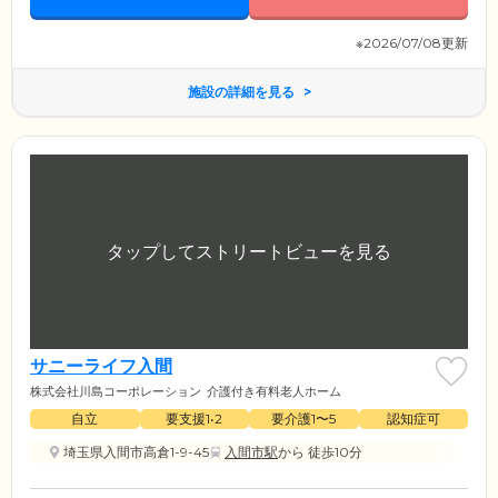
※2026/07/08更新
施設の詳細を見る
サニーライフ入間
株式会社川島コーポレーション
介護付き有料老人ホーム
自立
要支援1•2
要介護1〜5
認知症可
埼玉県入間市高倉1-9-45
入間市駅
から 徒歩10分