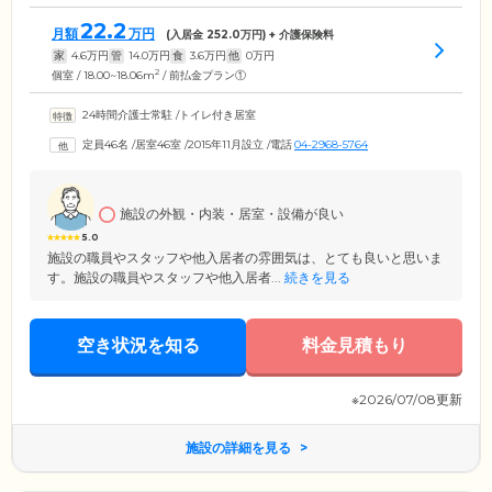
22.2
月額
万円
(入居金
252.0
万円) + 介護保険料
家
4.6
万円
管
14.0
万円
食
3.6
万円
他
0
万円
2
個室 / 18.00~18.06m
/ 前払金プラン①
24時間介護士常駐
/
トイレ付き居室
定員46名
/
居室46室
/
2015年11月設立
/
電話
04-2968-5764
施設の外観・内装・居室・設備が良い
5.0
施設の職員やスタッフや他入居者の雰囲気は、とても良いと思いま
す。施設の職員やスタッフや他入居者...
続きを見る
空き状況を知る
料金見積もり
※2026/07/08更新
施設の詳細を見る