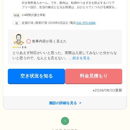
付き有料老人ホーム」です。館内は、転倒やつまずきを防止するバリア
フリー設計。生活の拠点となるお部屋は、おひとりでくつろげる個室を
ご用意しました。お部屋内には車いす対応のトイレを備え付けており、
24時間介護士常駐
ご自身のペースでご使用いただけます。また、急な体調不良やけがに備
えて、緊急コールを設置。呼び出しがあれば、昼夜問わずスタッフが駆
定員57名
/
居室57室
/
2015年5月設立
/
電話
042-975-5088
けつけ、対応します。お食事は、栄養バランスに配慮したメニューを1日
3食ご提供。健康維持のための治療食、カロリー制限のある方のための減
塩食、嚥下困難な方のための刻み・ソフト食、ミキサー食などにも対応
しています。
食事内容が良く見えた
3.0
とりあえず対応がいいと思った。実際は入居してみないと分からな
いと思うので、なんとも言えない。 ...
続きを見る
空き状況を知る
料金見積もり
※2026/08/02更新
施設の詳細を見る
1