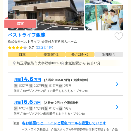
満室
ベストライフ飯能
株式会社ベストライフ
介護付き有料老人ホーム
3.7
(
口コミ4件
)
自立
要支援1•2
要介護1〜5
認知症可
埼玉県飯能市大字双柳1192-1
東飯能駅
から 徒歩17分
14.6
月額
万円
(入居金
180.0
万円) + 介護保険料
家
6.3
万円
管
2.2
万円
食
6.1
万円
他
0
万円
2
個室 / 18m
/ Aプラン(月々の費用をおさえる・プランb)
16.6
月額
万円
(入居金
0
円) + 介護保険料
家
8.3
万円
管
2.2
万円
食
6.1
万円
他
0
万円
2
個室 / 18m
/ Aプラン(初期費用をおさえる・プランb)
各お部屋には、トイレと緊急コールを設置しています
ベストライフ飯能は、介護スタッフが24時間365日体制で常駐する「介護