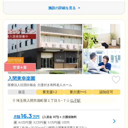
施設の詳細を見る
空室4室
入間東幸楽園
医療法人社団白報会
介護付き有料老人ホーム
自立
要支援1•2
要介護1〜5
認知症可
埼玉県入間市扇町屋１丁目５−７
仏子駅
16.3
月額
万円
(入居金
0
円) + 介護保険料
家
8.0
万円
管
3.2
万円
食
5.1
万円
他
0
万円
2
個室 / 18.18～20.20㎡m
/ [個室]入間東幸楽園入居プラン