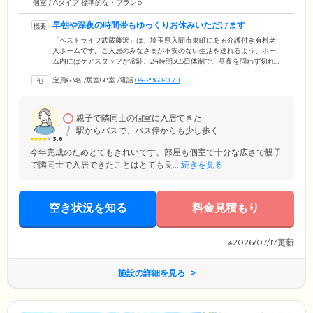
個室 / Aタイプ 標準的な・プランb
早朝や深夜の時間帯もゆっくりお休みいただけます
「ベストライフ武蔵藤沢」は、埼玉県入間市東町にある介護付き有料老
人ホームです。ご入居のみなさまが不安のない生活を送れるよう、ホー
ム内にはケアスタッフが常駐。24時間365日体制で、昼夜を問わず切れ目
のない安心をご提供しています。早朝や深夜といったご家庭では心配な
定員68名
/
居室68室
/
電話
04-2960-0851
時間帯も、ゆっくりとお休みください。また、ご入居者様の健康状態や
介護状況については、常にスタッフ全体で把握・共有し、万が一に備え
ています。生活のなかでのお困りごとや必要なサポート、介護方法のご
要望など、どんなことでもスタッフまでお気軽にお知らせください。
親子で隣同士の個室に入居できた
駅からバスで、バス停からも少し歩く
3.8
今年完成のためとてもきれいです、部屋も個室で十分な広さで親子
で隣同士で入居できたことはとても良...
続きを見る
空き状況を知る
料金見積もり
※2026/07/17更新
施設の詳細を見る