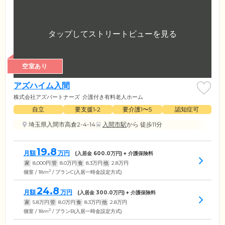
空室あり
アズハイム入間
株式会社アズパートナーズ
介護付き有料老人ホーム
自立
要支援1•2
要介護1〜5
認知症可
埼玉県入間市高倉2-4-14
入間市駅
から 徒歩11分
19.8
月額
万円
(入居金
600.0
万円) + 介護保険料
家
8,000
円
管
8.0
万円
食
8.3
万円
他
2.8
万円
2
個室 / 18m
/ プランC(入居一時金設定方式)
24.8
月額
万円
(入居金
300.0
万円) + 介護保険料
家
5.8
万円
管
8.0
万円
食
8.3
万円
他
2.8
万円
2
個室 / 18m
/ プランB(入居一時金設定方式)