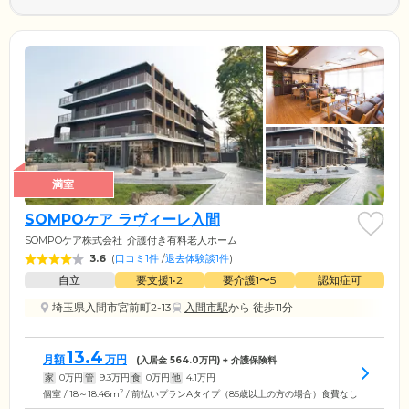
満室
SOMPOケア ラヴィーレ入間
SOMPOケア株式会社
介護付き有料老人ホーム
3.6
(
口コミ1件
/
退去体験談1件
)
自立
要支援1•2
要介護1〜5
認知症可
埼玉県入間市宮前町2-13
入間市駅
から 徒歩11分
13.4
月額
万円
(入居金
564.0
万円) + 介護保険料
家
0
万円
管
9.3
万円
食
0
万円
他
4.1
万円
2
個室 / 18～18.46m
/ 前払いプランAタイプ（85歳以上の方の場合）食費なし