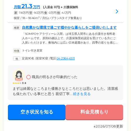
21.3
月額
万円
(入居金
0
円) + 介護保険料
家
7.8
万円
管
9.3
万円
食
0
万円
他
4.1
万円
2
個室 / 18～18.46m
/ 月払いプランAタイプ食費あり
自然豊かな環境で過ごす穏やかな暮らしをご提供いたします
「SOMPOケアラヴィーレ入間」は埼玉県入間市にある介護付き有料老
人ホームです。原則65歳以上で、介護保険受給認定を受けている方にご
入居いただけます。敷地内には広い日本庭園があり、四季の巡りを感じ
られます。また、庭園の一角にある「入間農園」では季節の野菜をご入
トイレ付き居室
居者様と一緒に栽培。ご自分たちで育てた野菜を収穫して食べられる喜
びを味わっていただいています。そのほか、4階からは秩父連山に夕日が
定員90名
/
居室90室
/
電話
04-2964-6511
沈む素晴らしい景色を望むことも可能です。自然の美しさや「和」のや
すらぎに包まれた環境で、ゆったりとお過ごしいただけます。
職員の明るさが印象的だった
3.6
まずは綺麗なところまた優雅さなところだとは思いました。清潔感
も保たれている事だと思う 親切丁寧...
続きを見る
空き状況を知る
料金見積もり
※2026/07/08更新