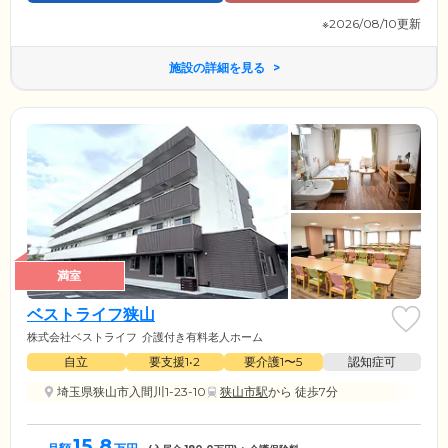
※2026/08/10更新
施設の詳細を見る
満室
ベストライフ狭山
株式会社ベストライフ
介護付き有料老人ホーム
自立
要支援1•2
要介護1〜5
認知症可
埼玉県狭山市入間川1-23-10
狭山市駅
から 徒歩7分
15.8