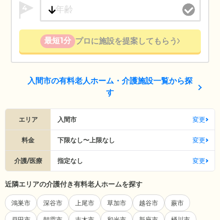
4
最短1分
プロに施設を提案してもらう
入間市の有料老人ホーム・介護施設一覧から探
す
エリア
入間市
変更
料金
下限なし〜上限なし
変更
介護/医療
指定なし
変更
近隣エリアの介護付き有料老人ホームを探す
鴻巣市
深谷市
上尾市
草加市
越谷市
蕨市
戸田市
朝霞市
志木市
和光市
新座市
桶川市