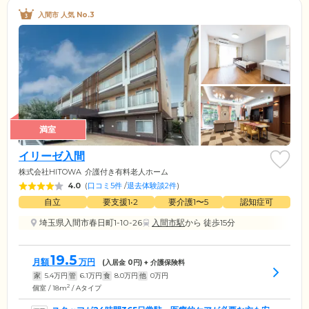
入間市 人気 No.3
満室
イリーゼ入間
株式会社HITOWA
介護付き有料老人ホーム
4.0
(
口コミ5件
/
退去体験談2件
)
自立
要支援1•2
要介護1〜5
認知症可
埼玉県入間市春日町1-10-26
入間市駅
から 徒歩15分
19.5
月額
万円
(入居金
0
円) + 介護保険料
家
5.4
万円
管
6.1
万円
食
8.0
万円
他
0
万円
2
個室 / 18m
/ Aタイプ