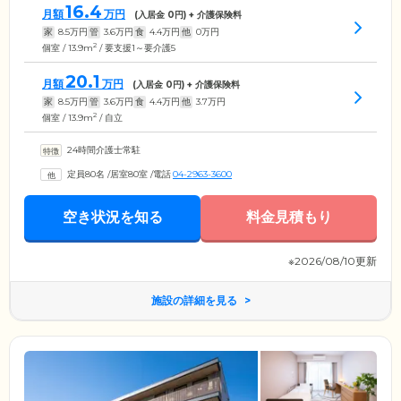
16.4
月額
万円
(入居金
0
円) + 介護保険料
家
8.5
万円
管
3.6
万円
食
4.4
万円
他
0
万円
2
個室 / 13.9m
/ 要支援1～要介護5
20.1
月額
万円
(入居金
0
円) + 介護保険料
家
8.5
万円
管
3.6
万円
食
4.4
万円
他
3.7
万円
2
個室 / 13.9m
/ 自立
24時間介護士常駐
定員80名
/
居室80室
/
電話
04-2963-3600
空き状況を知る
料金見積もり
※2026/08/10更新
施設の詳細を見る