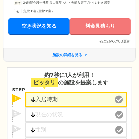
24時間介護士常駐
/
2人部屋あり・夫婦入居可
/
トイレ付き居室
定員98名
/
居室98室
/
空き状況を知る
料金見積もり
※2026/07/08更新
施設の詳細を見る
約7秒に1人が利用！
ピッタリ
の施設を提案します
STEP
1
2
3