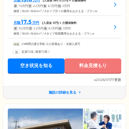
月額
万円
(入居金
180.0
万円) + 介護保険料
家
7.5
万円
管
2.2
万円
食
6.1
万円
他
0
万円
2
個室 / 18.00~18.60m
/ Aタイプ月々の費用をおさえる・プランb
17.5
月額
万円
(入居金
0
円) + 介護保険料
家
9.2
万円
管
2.2
万円
食
6.1
万円
他
0
万円
2
個室 / 18.00~18.60m
/ Aタイプ初期費用をおさえる・プランa
24時間介護士常駐
/
2人部屋あり・夫婦入居可
定員72名
/
居室72室
/
空き状況を知る
料金見積もり
※2026/07/17更新
施設の詳細を見る