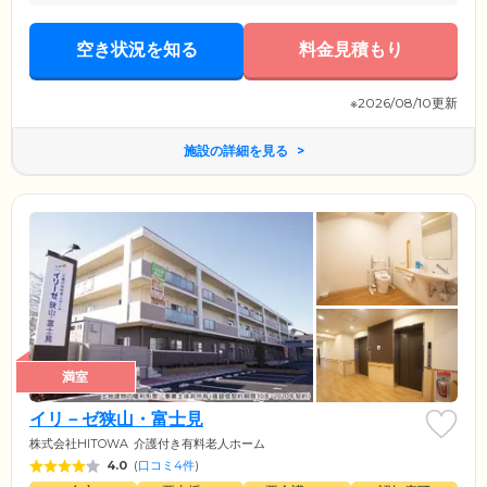
空き状況を知る
料金見積もり
※2026/08/10更新
施設の詳細を見る
満室
イリ－ゼ狭山・富士見
株式会社HITOWA
介護付き有料老人ホーム
4.0
(
口コミ4件
)