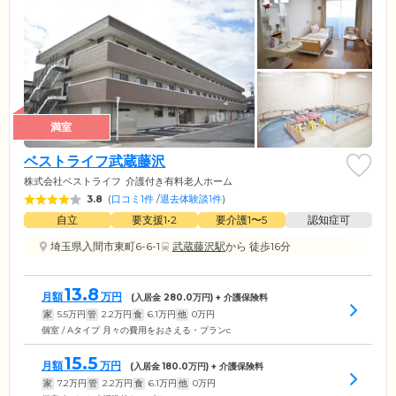
満室
ベストライフ武蔵藤沢
株式会社ベストライフ
介護付き有料老人ホーム
3.8
(
口コミ1件
/
退去体験談1件
)
自立
要支援1•2
要介護1〜5
認知症可
埼玉県入間市東町6-6-1
武蔵藤沢駅
から 徒歩16分
13.8
月額
万円
(入居金
280.0
万円) + 介護保険料
家
5.5
万円
管
2.2
万円
食
6.1
万円
他
0
万円
個室 / Aタイプ 月々の費用をおさえる・プランc
15.5
月額
万円
(入居金
180.0
万円) + 介護保険料
家
7.2
万円
管
2.2
万円
食
6.1
万円
他
0
万円