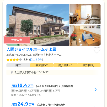
空室4室
入間ジョイフルホームそよ風
株式会社SOYOKAZE
介護付き有料老人ホーム
3.9
(
口コミ2件
)
自立
要支援1•2
要介護1〜5
認知症可
埼玉県入間市小谷田1-12-22
18.4
月額
万円
(入居金
300.0
万円) + 介護保険料
家
8.0
万円
管
4.9
万円
食
2.4
万円
他
3.1
万円
2
個室 / 19.85m
/ 基本プラン
24.9
月額
万円
(入居金
0
円) + 介護保険料