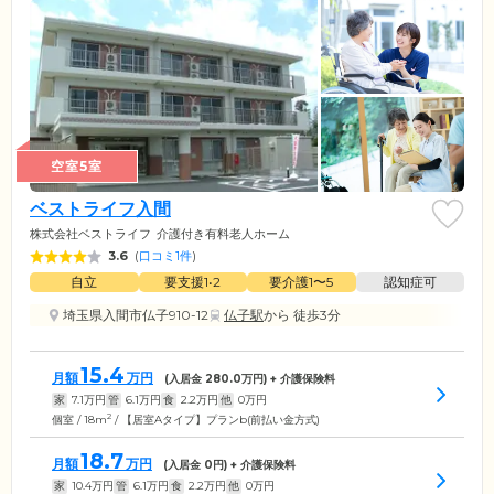
空室5室
ベストライフ入間
株式会社ベストライフ
介護付き有料老人ホーム
3.6
(
口コミ1件
)
自立
要支援1•2
要介護1〜5
認知症可
埼玉県入間市仏子910-12
仏子駅
から 徒歩3分
15.4
月額
万円
(入居金
280.0
万円) + 介護保険料
家
7.1
万円
管
6.1
万円
食
2.2
万円
他
0
万円
2
個室 / 18m
/ 【居室Aタイプ】プランb(前払い金方式)
18.7
月額
万円
(入居金
0
円) + 介護保険料
家
10.4
万円
管
6.1
万円
食
2.2
万円
他
0
万円