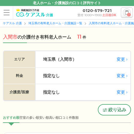
老人ホーム・介護施設の口コミ評判サイト
0120-579-721
掲載施設5万件超
0
受付 10:00〜19:00
土日祝OK
ケアスル 介護
埼玉県の有料老人ホーム・介護施設一覧
入間市の有料老人ホーム・介護施
11
入間市
の
介護付き有料老人ホーム
件
変更
埼玉県（入間市）
エリア
指定なし
変更
料金
指定なし
変更
介護度/医療
絞り込み
おすすめ順
空室の多い順
安い順
高い順
口コミ件数順