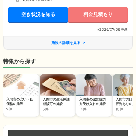
空き状況を知る
料金見積もり
※2026/07/08更新
施設の詳細を見る
特集から探す
入間市の安い・低
入間市の生活保護
入間市の認知症の
入間市の口コ
価格の施設
相談可の施設
方受け入れの施設
評判ありの施
7件
3件
14件
10件