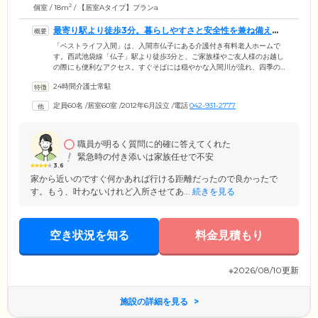
2
個室 / 18m
/ 【居室Aタイプ】プランa
最寄り駅より徒歩3分。暮らしやすさと安全性を兼ね備えた
住環境です
「ベストライフ入間」は、入間市仏子にある介護付き有料老人ホームで
す。西武池袋線「仏子」駅より徒歩3分と、ご家族様やご友人様のお越し
の際にも便利なアクセス。すぐそばには穏やかな入間川が流れ、四季の
移ろいを身近に感じていただける環境です。館内は主要な扉を引き戸で
24時間介護士常駐
統一し、随所に手すりを設けたバリアフリー設計を採用。車いすや歩行
器をご利用の方も安心の環境を整えています。広々とした玄関ホールや
定員60名
/
居室60室
/
2012年6月設立
/
電話
042-931-2777
ダイニング、落ち着きのある談話コーナー、ご自分らしいおしゃれを楽
しめる理美容室など、共有スペースも充実。その日の気分に合わせて、
お好きな場所で、安らぎのひとときをお過ごしください。
職員が明るく質問に的確に答えてくれた
緊急時の付き添いは家族任せで不安
3.6
家から近いのですぐ何かあれば行ける距離だったので良かったで
す。もう、叶わないけれど入所させてあ...
続きを見る
空き状況を知る
料金見積もり
※2026/08/10更新
施設の詳細を見る