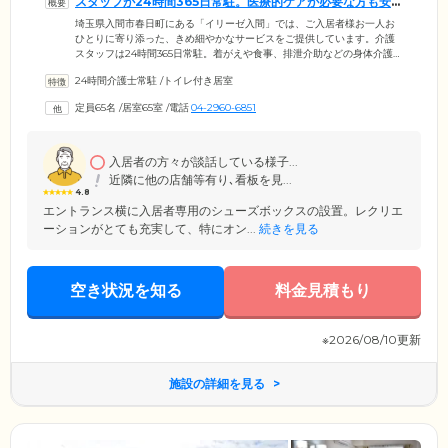
スタッフが24時間365日常駐。医療的ケアが必要な方も安心
です
埼玉県入間市春日町にある「イリーゼ入間」では、ご入居者様お一人お
ひとりに寄り添った、きめ細やかなサービスをご提供しています。介護
スタッフは24時間365日常駐。着がえや食事、排泄介助などの身体介護は
もちろん、毎日の起床から就寝まで、責任をもってご対応いたします。
24時間介護士常駐
/
トイレ付き居室
日中は看護スタッフも常駐しており、医療的ケアが必要な方も安心して
お過ごしいただける環境。徘徊などの周辺症状がある認知症の方、胃ろ
定員65名
/
居室65室
/
電話
04-2960-6851
うやストーマを増設されている方、パーキンソン病やALSなど神経難病
の方もご入居相談可能ですので、ぜひお気軽にお問い合わせください。
入居者の方々が談話している様子...
近隣に他の店舗等有り､看板を見...
4.8
エントランス横に入居者専用のシューズボックスの設置。レクリエ
ーションがとても充実して、特にオン...
続きを見る
空き状況を知る
料金見積もり
※2026/08/10更新
施設の詳細を見る