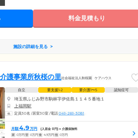
る
料金見積もり
施設の詳細を見る
活介護事業所秋桜の里
社会福祉法人秋桜園
ケアハウス
自立
要支援1•2
要介護1〜5
認知症可
埼玉県ふじみ野市駒林字伊佐島１１４５番地１
上福岡駅
定員30名
/
居室30室
/
電話
049-269-3081
4.9
月額
万円
(入居金
0
円) + 介護保険料
家
0
万円
管
0
万円
食
4.9
万円
他
0
万円