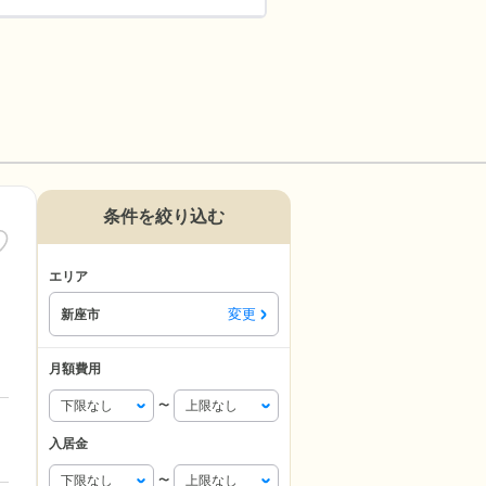
条件を絞り込む
エリア
変更
新座市
月額費用
〜
入居金
〜