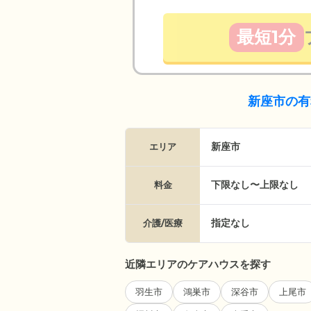
最短1分
新座市の有
新座市
エリア
下限なし〜上限なし
料金
指定なし
介護/医療
近隣エリアのケアハウスを探す
羽生市
鴻巣市
深谷市
上尾市