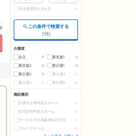
生活保護受け入れ可
(0)
この条件で検索する
更新
(
1
件)
介護度
自立
要支援1
(1)
(1)
要支援2
要介護1
(1)
(1)
要介護2
要介護3
(1)
(0)
要介護4
要介護5
(0)
(0)
施設種別
介護付き有料老人ホーム
(0)
住宅型有料老人ホーム
(0)
サービス付き高齢者向け住宅
(0)
グループホーム
(0)
もっと見る（7件）