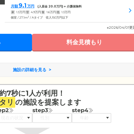
9.1
月額
万円
(入居金
20.0
万円) + 介護保険料
家
1.3
万円
管
4.9
万円
食
1.6
万円
他
1.3
万円
2
個室 / 27.1m
/ Aタイプ 収入150万円以下
※2026/04/01
る
料金見積もり
施設の詳細を見る
約7秒に1人が利用！
タリ
の施設を提案します
ep2
step3
step4