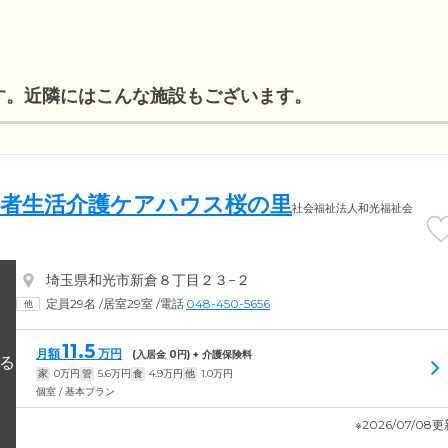
す。近隣にはこんな施設もございます。
居者生活介護ケアハウス桜の里
社会福祉法人和光福祉会
埼玉県和光市新倉８丁目２３−２
定員29名
/
居室29室
/
電話
048-450-5656
11.5
月額
万円
(入居金
0
円) + 介護保険料
家
0
万円
管
5.6
万円
食
4.9
万円
他
1.0
万円
個室 / 基本プラン
※2026/07/08