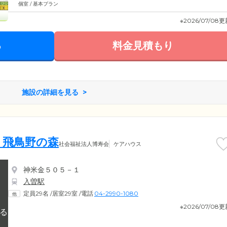
個室 / 基本プラン
※2026/07/08
る
料金見積もり
施設の詳細を見る
 飛鳥野の森
社会福祉法人博寿会
ケアハウス
神米金５０５－１
入曽駅
定員29名
/
居室29室
/
電話
04-2990-1080
※2026/07/08