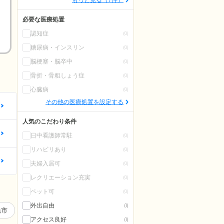
必要な医療処置
認知症
(0)
糖尿病・インスリン
(0)
脳梗塞・脳卒中
(0)
骨折・骨粗しょう症
(0)
心臓病
(0)
その他の医療処置を設定する
更
人気のこだわり条件
更
日中看護師常駐
(0)
リハビリあり
(0)
更
夫婦入居可
(0)
レクリエーション充実
(0)
ペット可
(0)
外出自由
(1)
光市
アクセス良好
(1)