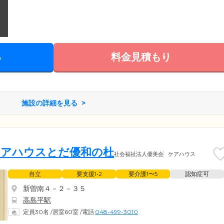
る
料金見積もり
施設の詳細を見る
ケアハウスとだ優和の杜
社会福祉法人優美会
ケアハウス
自立
要支援1•2
要介護1〜5
認知症可
新曽南４－２－３５
高島平駅
定員30名
/
居室60室
/
電話
048-499-3010