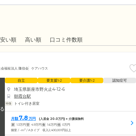
安い順
高い順
口コミ件数順
社会福祉法人 隆信会
ケアハウス
自立
要支援1•2
要介護1•2
認知症可
埼玉県新座市野火止4-12-6
朝霞台駅
トイレ付き居室
7.8
月額
万円
(入居金
20.0
万円) + 介護保険料
家
1.3
万円
管
4.9
万円
食
1.6
万円
他
0
万円
2
個室 / -m
/ Aタイプ 収入2,400,001円以上