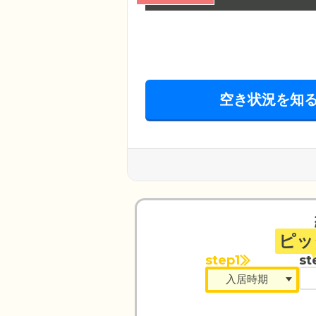
空き状況を知
ピッ
step1
st