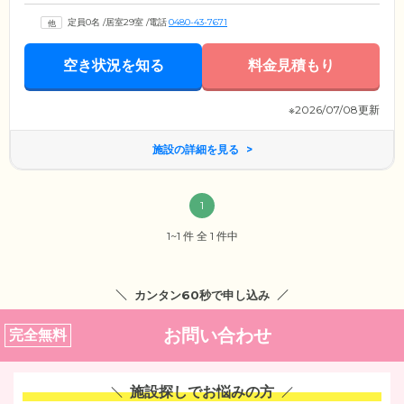
定員0名
/
居室29室
/
電話
0480-43-7671
空き状況を知る
料金見積もり
※2026/07/08更新
施設の詳細を見る
1
1~1 件 全 1 件中
カンタン60秒で申し込み
お問い合わせ
完全無料
施設探しでお悩みの方