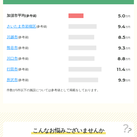
埼
5.0
加須市平均
(参考値)
万円
玉
県
9.4
さいたま市岩槻区
(参考値)
万円
の
月
8.5
川越市
(参考値)
万円
額
費
9.3
熊谷市
(参考値)
万円
用
相
8.8
川口市
(参考値)
万円
場
（市
11.4
行田市
(参考値)
万円
区
町
9.9
所沢市
(参考値)
万円
村
別）
10.1
本庄市
件数が5件以下の施設については参考値として掲載をしております。
(参考値)
万円
8.4
狭山市
(参考値)
万円
8.8
羽生市
(参考値)
万円
10.3
鴻巣市
(参考値)
万円
こんなお悩みございませんか
9.0
深谷市
(参考値)
万円