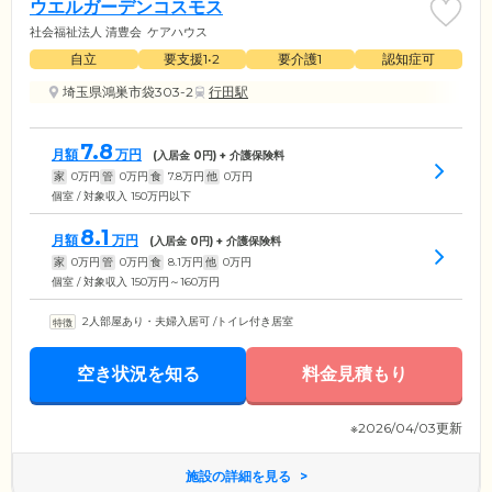
ウエルガーデンコスモス
社会福祉法人 清豊会
ケアハウス
自立
要支援1•2
要介護1
認知症可
埼玉県鴻巣市袋303-2
行田駅
7.8
月額
万円
(入居金
0
円) + 介護保険料
家
0
万円
管
0
万円
食
7.8
万円
他
0
万円
個室 / 対象収入 150万円以下
8.1
月額
万円
(入居金
0
円) + 介護保険料
家
0
万円
管
0
万円
食
8.1
万円
他
0
万円
個室 / 対象収入 150万円～160万円
2人部屋あり・夫婦入居可
/
トイレ付き居室
空き状況を知る
料金見積もり
※2026/04/03更新
施設の詳細を見る