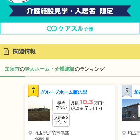
関連情報
加須市
の
老人ホーム・介護施設
のランキング
1
グループホーム藤の里
2
加
10.3
標準
月額
万円
〜
プラン
7
(入居金
万円
〜)
入居金0
-
プラン
埼玉県加須市鴻茎
埼玉
南羽生駅