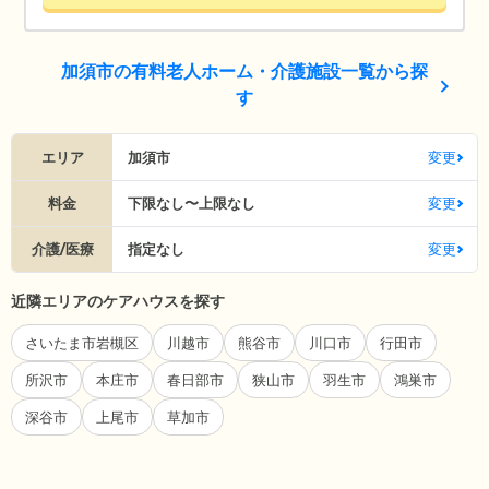
加須市の有料老人ホーム・介護施設一覧から探
す
エリア
加須市
変更
料金
下限なし〜上限なし
変更
介護/医療
指定なし
変更
近隣エリアのケアハウスを探す
さいたま市岩槻区
川越市
熊谷市
川口市
行田市
所沢市
本庄市
春日部市
狭山市
羽生市
鴻巣市
深谷市
上尾市
草加市