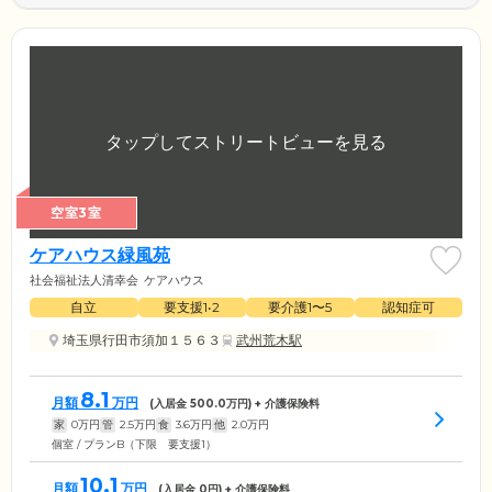
空室3室
ケアハウス緑風苑
社会福祉法人清幸会
ケアハウス
自立
要支援1•2
要介護1〜5
認知症可
埼玉県行田市須加１５６３
武州荒木駅
8.1
月額
万円
(入居金
500.0
万円) + 介護保険料
家
0
万円
管
2.5
万円
食
3.6
万円
他
2.0
万円
個室 / プランB（下限 要支援1）
10.1
月額
万円
(入居金
0
円) + 介護保険料