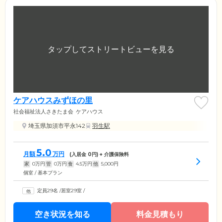
ケアハウスみずほの里
社会福祉法人さきたま会
ケアハウス
埼玉県加須市平永142
羽生駅
5.0
月額
万円
(入居金
0
円) + 介護保険料
家
0
万円
管
0
万円
食
4.5
万円
他
5,000
円
個室 / 基本プラン
定員29名
/
居室29室
/
空き状況を知る
料金見積もり