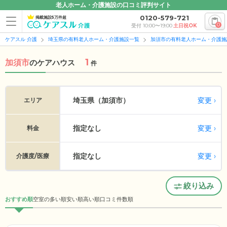
老人ホーム・介護施設の口コミ評判サイト
0120-579-721
掲載施設5万件超
0
受付 10:00〜19:00
土日祝OK
ケアスル 介護
埼玉県の有料老人ホーム・介護施設一覧
加須市の有料老人ホーム・介護施
1
加須市
の
ケアハウス
件
変更
埼玉県（加須市）
エリア
指定なし
変更
料金
指定なし
変更
介護度/医療
絞り込み
おすすめ順
空室の多い順
安い順
高い順
口コミ件数順