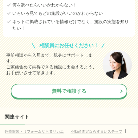
何を調べたらいいかわからない！
8.7
上尾市
(参考値)
万円
いろいろ見てもどの施設がいいのかわからない！
11.4
越谷市
(参考値)
万円
ネットに掲載されている情報だけでなく、施設の実態を知り
たい！
16.5
蕨市
(参考値)
万円
4.8
戸田市
(参考値)
万円
相談員にお任せください！
14.6
入間市
(参考値)
万円
事前相談から入居まで、親身にサポートしま
す。
11.5
和光市
(参考値)
万円
ご家族含めて納得できる施設に出会えるよう、
10.5
新座市
お手伝いさせて頂きます。
(参考値)
万円
13.1
久喜市
(参考値)
万円
無料で相談する
10.6
幸手市
(参考値)
万円
4.9
ふじみ野市
(参考値)
万円
11.0
比企郡小川町
(参考値)
関連サイト
万円
10.3
秩父郡皆野町
(参考値)
万円
外壁塗装・リフォームならヌリカエ
不動産査定ならすまいステップ
2.1
児玉郡上里町
(参考値)
万円