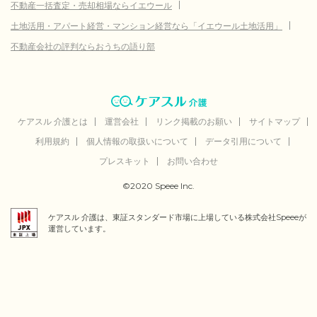
不動産一括査定・売却相場ならイエウール
9.4
大里郡寄居町
(参考値)
万円
土地活用・アパート経営・マンション経営なら「イエウール土地活用」
4.6
北葛飾郡杉戸町
不動産会社の評判ならおうちの語り部
(参考値)
万円
さいたま市西区
データなし
さいたま市北区
データなし
さいたま市大宮区
データなし
ケアスル 介護とは
運営会社
リンク掲載のお願い
サイトマップ
利用規約
個人情報の取扱いについて
データ引用について
さいたま市見沼区
データなし
プレスキット
お問い合わせ
さいたま市中央区
データなし
©2020 Speee Inc.
さいたま市桜区
データなし
ケアスル 介護は、東証スタンダード市場に上場している株式会社Speeeが
さいたま市浦和区
データなし
運営しています。
さいたま市南区
データなし
さいたま市緑区
データなし
秩父市
データなし