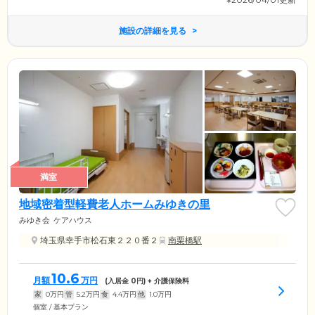
施設の詳細を見る
満室
地域密着型軽費老人ホームみゆきの里
みゆき会
ケアハウス
埼玉県幸手市松石東２２０番２
南栗橋駅
10.6
月額
万円
(入居金
0
円) + 介護保険料
家
0
万円
管
5.2
万円
食
4.4
万円
他
1.0
万円
個室 / 基本プラン