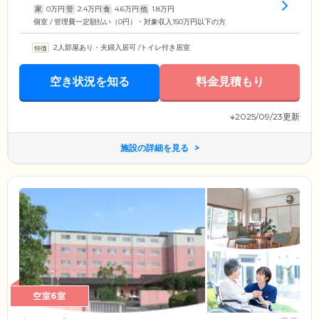
家
0
万円
管
2.4
万円
食
4.6
万円
他
1.8
万円
個室 / 管理費一定額払い（0円）・対象収入150万円以下の方
2人部屋あり・夫婦入居可
/
トイレ付き居室
空き状況を知る
料金見積もり
※2025/09/23更新
施設の詳細を見る
空室6室