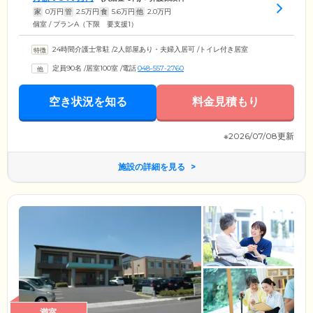
家
0
万円
管
2.5
万円
食
5.6
万円
他
2.0
万円
個室 / プランA（下限 要支援1）
24時間介護士常駐
/
2人部屋あり・夫婦入居可
/
トイレ付き居室
定員90名
/
居室100室
/
電話
048-557-2760
空き状況を知る
料金見積もり
※2026/07/08更新
施設の詳細を見る
満室