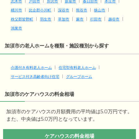
志木市
戸田市
所沢市
新座市
春日部市
本庄市
桶川市
比企郡小川町
深谷市
熊谷市
狭山市
秩父郡皆野町
羽生市
草加市
蕨市
行田市
越谷市
鴻巣市
加須市の老人ホームを種類・施設種別から探す
介護付き有料老人ホーム
住宅型有料老人ホーム
サービス付き高齢者向け住宅
グループホーム
加須市のケアハウスの料金相場
加須市のケアハウスの月額費用の平均値は
5.0
万円です。
また、中央値は
5.0
万円となっています。
ケアハウスの料金相場