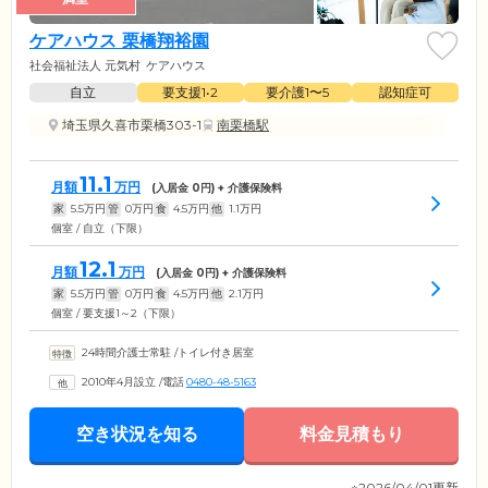
ケアハウス 栗橋翔裕園
社会福祉法人 元気村
ケアハウス
自立
要支援1•2
要介護1〜5
認知症可
埼玉県久喜市栗橋303-1
南栗橋駅
11.1
月額
万円
(入居金
0
円) + 介護保険料
家
5.5
万円
管
0
万円
食
4.5
万円
他
1.1
万円
個室 / 自立（下限）
12.1
月額
万円
(入居金
0
円) + 介護保険料
家
5.5
万円
管
0
万円
食
4.5
万円
他
2.1
万円
個室 / 要支援1～2（下限）
24時間介護士常駐
/
トイレ付き居室
2010年4月設立
/
電話
0480-48-5163
空き状況を知る
料金見積もり
※2026/04/01更新