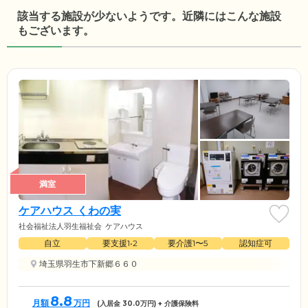
該当する施設が少ないようです。近隣にはこんな施設
もございます。
満室
ケアハウス くわの実
社会福祉法人羽生福祉会
ケアハウス
自立
要支援1•2
要介護1〜5
認知症可
埼玉県羽生市下新郷６６０
8.8
月額
万円
(入居金
30.0
万円) + 介護保険料