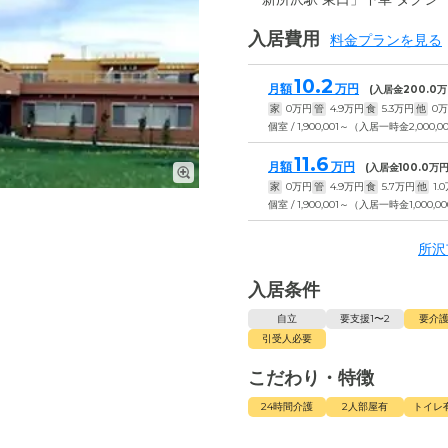
入居費用
料金プランを見る
10.2
月額
万円
(入居金
200.0
万
家
0
万円
管
4.9
万円
食
5.3
万円
他
0
万
個室 / 1,900,001～（入居一時金2,000
11.6
月額
万円
(入居金
100.0
万円
家
0
万円
管
4.9
万円
食
5.7
万円
他
1.0
個室 / 1,900,001～（入居一時金1,000,
所沢
入居条件
自立
要支援1〜2
要介護
引受人必要
こだわり・特徴
24時間介護
2人部屋有
トイレ