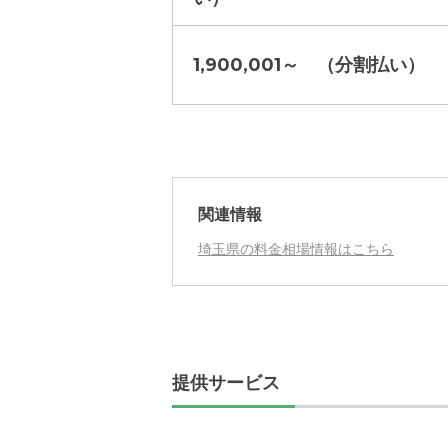
1,900,001～ （分割払い）
月額費用
外観: 芝
月額費用
?
月額費用
家賃
関連情報
月額費用
?
埼玉県の料金相場情報はこちら
管理費
?
家賃
食費
?
管理費
?
水道・光熱費
提供サービス
食費
?
上乗せ介護費
?
水道・光熱費
その他