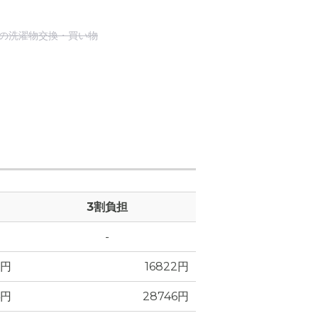
の洗濯物交換・買い物
3割負担
-
5円
16822円
4円
28746円