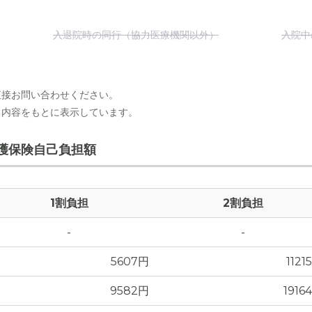
入退院時の同行（協力医療機関以外）
入院中
直接お問い合わせください。
出内容をもとに表示しています。
護保険自己負担額
1割負担
2割負担
-
-
5607円
1121
9582円
1916