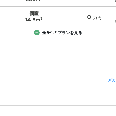
個室
0
万円
2
14.8m
入居金
その他費用
/ 補足
全9件のプランを見る
生や植栽に囲まれた落ち着いた場所で、建物の外観も穏やかな雰
13.3
万円
入居金
その他費用
/ 補足
0
万円
12
万円
4.9
万円
0
万円
6.1
万円
所沢
4.9
万円
0
万円
6.1
万円
0
万円
0
万円
2.3