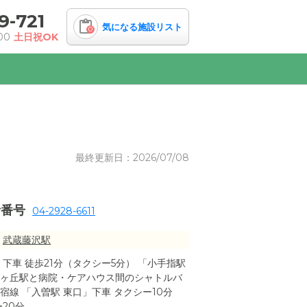
9-721
気になる施設リスト
0
00
土日祝OK
最終更新日：2026/07/08
話番号
04-2928-6611
武蔵藤沢駅
下車 徒歩21分（タクシー5分） 「小手指駅
狭山ヶ丘駅と病院・ケアハウス間のシャトルバ
宿線 「入曽駅 東口」下車 タクシー10分
20分