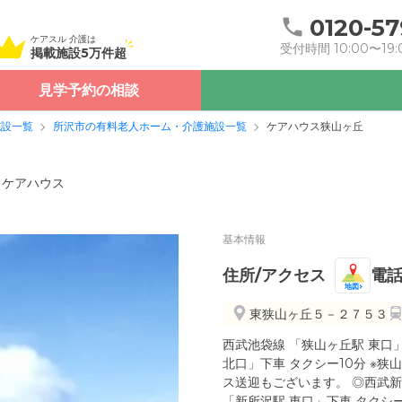
0120-57
ケアスル 介護は
受付時間 10:00〜19:
掲載施設5万件超
見学予約の相談
施設一覧
所沢市の有料老人ホーム・介護施設一覧
ケアハウス狭山ヶ丘
ケアハウス
基本情報
住所/アクセス
電
地図
東狭山ヶ丘５－２７５３
西武池袋線 「狭山ヶ丘駅 東口」
北口」下車 タクシー10分 ※
ス送迎もございます。 ◎西武新
「新所沢駅 東口」下車 タクシー