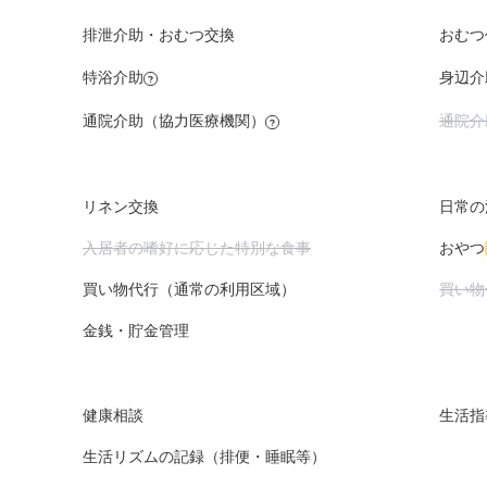
万円
0
万円
排泄介助・おむつ交換
おむつ
-
万円
特浴介助
身辺介
1
?
万円
通院介
通院介助（協力医療機関）
?
-
万円
リネン交換
日常の
入居者の嗜好に応じた特別な食事
おやつ
買い物
買い物代行（通常の利用区域）
金銭・貯金管理
健康相談
生活指
生活リズムの記録（排便・睡眠等）