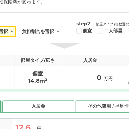
護保険料が変わます。
step2
部屋タイプ (複数選択
個室
二人部屋
部屋タイプ/広さ
入居金
個室
0
万円
2
14.8m
入居金
その他費用
/ 補足
12.6
万円