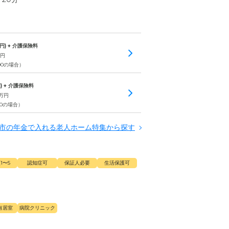
円) + 介護保険料
円
,000の場合）
) + 介護保険料
万円
000の場合）
市の年金で入れる老人ホーム特集から探す
1〜5
認知症可
保証人必要
生活保護可
有居室
病院クリニック