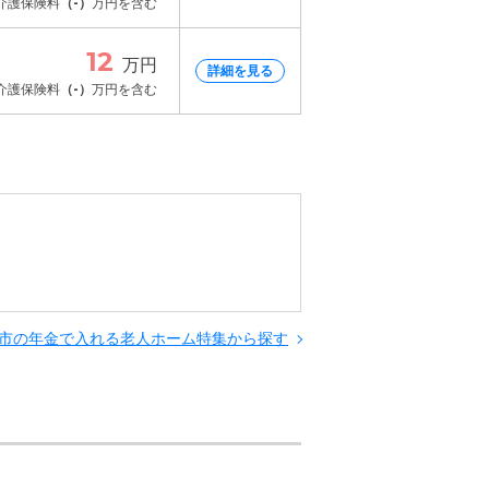
介護保険料
（-）
万円を含む
12
万円
詳細を見る
介護保険料
（-）
万円を含む
情報
囲気です。
情報
市の年金で入れる老人ホーム特集から探す