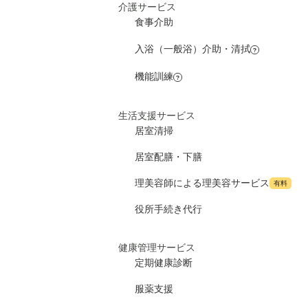
介護サービス
上乗せ介護費
食事介助
?
介護保険料
入浴（一般浴）介助・清拭
?
その他
機能訓練
?
介護保険料
生活支援サービス
居室清掃
居室配膳・下膳
理美容師による理美容サービス
有料
役所手続き代行
健康管理サービス
定期健康診断
服薬支援