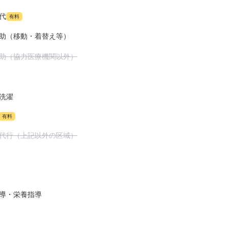
代
有料
助（移動・着替え等）
助（協力医療機関以外）
洗濯
有料
代行（上記以外の区域）
導・栄養指導