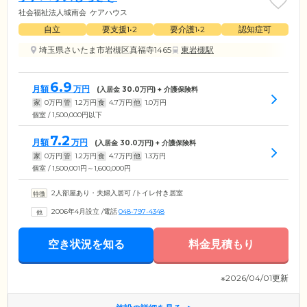
社会福祉法人城南会
ケアハウス
自立
要支援1•2
要介護1•2
認知症可
埼玉県さいたま市岩槻区真福寺1465
東岩槻駅
6.9
月額
万円
(入居金
30.0
万円) + 介護保険料
家
0
万円
管
1.2
万円
食
4.7
万円
他
1.0
万円
個室 / 1,500,000円以下
7.2
月額
万円
(入居金
30.0
万円) + 介護保険料
家
0
万円
管
1.2
万円
食
4.7
万円
他
1.3
万円
個室 / 1,500,001円～1,600,000円
2人部屋あり・夫婦入居可
/
トイレ付き居室
2006年4月設立
/
電話
048-797-4348
空き状況を知る
料金見積もり
※2026/04/01更新