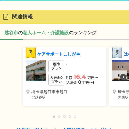
関連情報
越谷市
の
老人ホーム・介護施設
のランキング
1
ケアサポートこしがや
2
は
標準
-
プラン
16.4
入居金0
月額
万円
〜
プラン
0
(入居金
万円
〜)
埼玉県越谷市東越谷
埼玉
北越谷駅
大袋駅