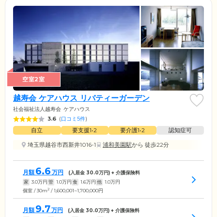
空室2室
越寿会 ケアハウス リバティーガーデン
社会福祉法人越寿会
ケアハウス
3.6
(
口コミ5件
)
自立
要支援1•2
要介護1•2
認知症可
埼玉県越谷市西新井1016-1
浦和美園駅
から 徒歩22分
6.6
月額
万円
(入居金
30.0
万円) + 介護保険料
家
3.0
万円
管
1.0
万円
食
1.6
万円
他
1.0
万円
2
個室 / 30m
/ 1,600,001~1,700,000円
9.7
月額
万円
(入居金
30.0
万円) + 介護保険料