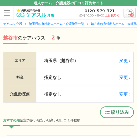
老人ホーム・介護施設の口コミ評判サイト
0120-579-721
掲載施設5万件超
0
受付 10:00〜19:00
土日祝OK
ケアスル 介護
埼玉県の有料老人ホーム・介護施設一覧
越谷市の有料老人ホーム・介護施
2
越谷市
の
ケアハウス
件
変更
埼玉県（越谷市）
エリア
指定なし
変更
料金
指定なし
変更
介護度/医療
絞り込み
おすすめ順
空室の多い順
安い順
高い順
口コミ件数順