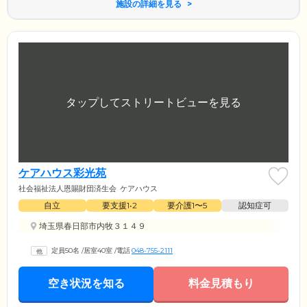
施設の詳細を見る
ケアハウス彩光苑
社会福祉法人恩賜財団済生会
ケアハウス
自立
要支援1•2
要介護1〜5
認知症可
埼玉県春日部市内牧３１４９
定員50名
/
居室40室
/
電話
048-755-2111
空き状況を知る
料金見積もり