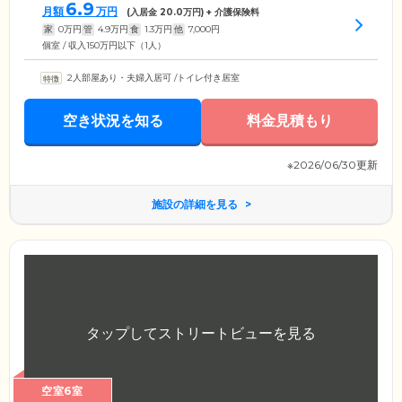
6.9
月額
万円
(入居金
20.0
万円) + 介護保険料
家
0
万円
管
4.9
万円
食
1.3
万円
他
7,000
円
個室 / 収入150万円以下（1人）
2人部屋あり・夫婦入居可
/
トイレ付き居室
空き状況を知る
料金見積もり
※2026/06/30更新
施設の詳細を見る
空室6室