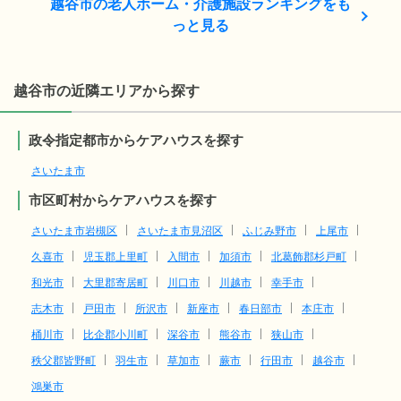
越谷市の老人ホーム・介護施設ランキングをも
っと見る
越谷市の近隣エリアから探す
政令指定都市からケアハウスを探す
さいたま市
市区町村からケアハウスを探す
さいたま市岩槻区
さいたま市見沼区
ふじみ野市
上尾市
久喜市
児玉郡上里町
入間市
加須市
北葛飾郡杉戸町
和光市
大里郡寄居町
川口市
川越市
幸手市
志木市
戸田市
所沢市
新座市
春日部市
本庄市
桶川市
比企郡小川町
深谷市
熊谷市
狭山市
秩父郡皆野町
羽生市
草加市
蕨市
行田市
越谷市
鴻巣市