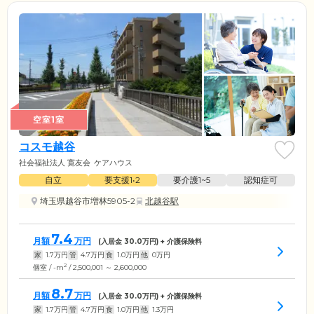
空室1室
コスモ越谷
社会福祉法人 寛友会
ケアハウス
自立
要支援1•2
要介護1~5
認知症可
埼玉県越谷市増林5905-2
北越谷駅
7.4
月額
万円
(入居金
30.0
万円) + 介護保険料
家
1.7
万円
管
4.7
万円
食
1.0
万円
他
0
万円
2
個室 / -m
/ 2,500,001 ～ 2,600,000
8.7
月額
万円
(入居金
30.0
万円) + 介護保険料
家
1.7
万円
管
4.7
万円
食
1.0
万円
他
1.3
万円