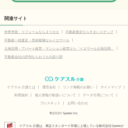
関連サイト
外壁塗装・リフォームならヌリカエ
不動産査定ならすまいステップ
不動産一括査定・売却相場ならイエウール
土地活用・アパート経営・マンション経営なら「イエウール土地活用」
不動産会社の評判ならおうちの語り部
ケアスル 介護とは
運営会社
リンク掲載のお願い
サイトマップ
利用規約
個人情報の取扱いについて
データ引用について
プレスキット
お問い合わせ
©2020 Speee Inc.
ケアスル 介護は、東証スタンダード市場に上場している株式会社Speeeが