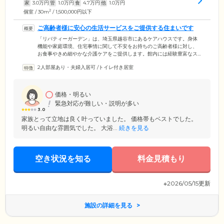
家
3.0
万円
管
1.0
万円
食
4.7
万円
他
1.0
万円
2
個室 / 30m
/ 1,500,000円以下
ご高齢者様に安心の生活サービスをご提供する住まいです
「リバティーガーデン」は、埼玉県越谷市にあるケアハウスです。身体
機能や家庭環境、住宅事情に関して不安をお持ちのご高齢者様に対し、
お食事やきめ細やかな介護ケアをご提供します。館内には経験豊富なス
タッフが24時間常駐し、お食事のご提供やご入浴の準備、健康・介護に
2人部屋あり・夫婦入居可
/
トイレ付き居室
関するお悩み相談に対応。体調不良など緊急時には、近隣の複数の医療
機関と連携して処置にあたります。また、介護支援が必要な場合は、在
籍するケアマネージャーがお一人おひとりの身体状況に合わせた最適な
ケアプランを作成。これに基づいた機能訓練やリハビリを受けることが
価格・明るい
できます。
緊急対応が難しい・説明が多い
3.0
家族とって立地は良く叶っていました。 価格帯もベストでした。
明るい自由な雰囲気でした。 大浴...
続きを見る
空き状況を知る
料金見積もり
※2026/05/15更新
施設の詳細を見る