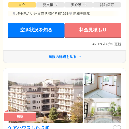
自立
要支援1•2
要介護1~5
認知症可
埼玉県さいたま市見沼区片柳1298
浦和美園駅
空き状況を知る
料金見積もり
※2026/07/06更新
施設の詳細を見る
満室
ケアハウスしらさぎ