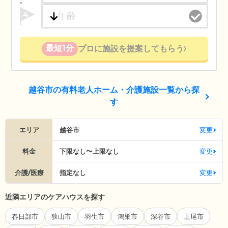
4
最短1分
プロに施設を提案してもらう
越谷市の有料老人ホーム・介護施設一覧から探
す
エリア
越谷市
変更
料金
下限なし〜上限なし
変更
介護/医療
指定なし
変更
近隣エリアのケアハウスを探す
春日部市
狭山市
羽生市
鴻巣市
深谷市
上尾市