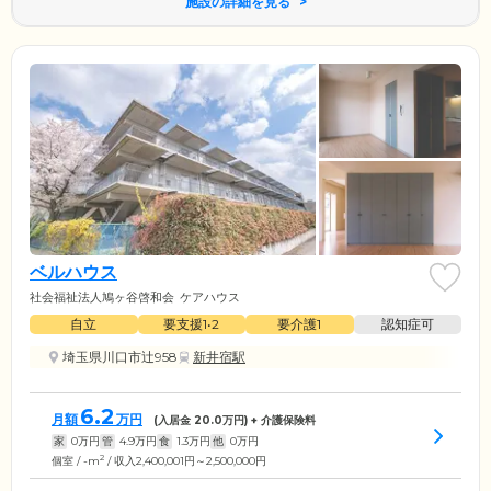
施設の詳細を見る
ベルハウス
社会福祉法人鳩ヶ谷啓和会
ケアハウス
自立
要支援1•2
要介護1
認知症可
埼玉県川口市辻958
新井宿駅
6.2
月額
万円
(入居金
20.0
万円) + 介護保険料
家
0
万円
管
4.9
万円
食
1.3
万円
他
0
万円
2
個室 / -m
/ 収入2,400,001円～2,500,000円