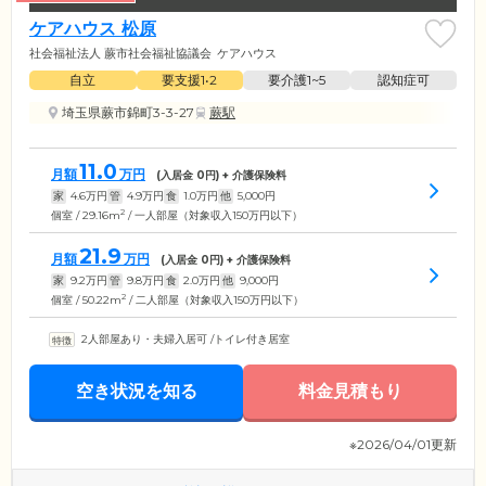
ケアハウス 松原
社会福祉法人 蕨市社会福祉協議会
ケアハウス
自立
要支援1•2
要介護1~5
認知症可
埼玉県蕨市錦町3-3-27
蕨駅
11.0
月額
万円
(入居金
0
円) + 介護保険料
家
4.6
万円
管
4.9
万円
食
1.0
万円
他
5,000
円
2
個室 / 29.16m
/ 一人部屋（対象収入150万円以下）
21.9
月額
万円
(入居金
0
円) + 介護保険料
家
9.2
万円
管
9.8
万円
食
2.0
万円
他
9,000
円
2
個室 / 50.22m
/ 二人部屋（対象収入150万円以下）
2人部屋あり・夫婦入居可
/
トイレ付き居室
空き状況を知る
料金見積もり
※2026/04/01更新