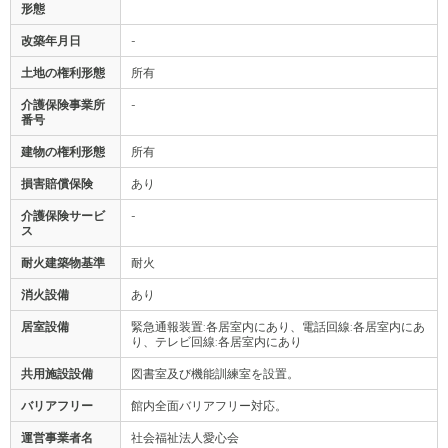
形態
改築年月日
-
土地の権利形態
所有
介護保険事業所
-
番号
建物の権利形態
所有
損害賠償保険
あり
介護保険サービ
-
ス
耐火建築物基準
耐火
消火設備
あり
居室設備
緊急通報装置:各居室内にあり、電話回線:各居室内にあ
り、テレビ回線:各居室内にあり
共用施設設備
図書室及び機能訓練室を設置。
バリアフリー
館内全面バリアフリー対応。
運営事業者名
社会福祉法人愛心会