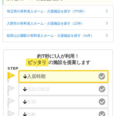
ケアスル 介護では詳細な
料金プラン
をご確認頂けま
す。詳しくは
こちら
。
埼玉県の有料老人ホーム・介護施設を探す（1175件）
◎ケアスル 介護の3つの特徴
入間市の有料老人ホーム・介護施設を探す（22件）
・経験豊富な入居相談員が完全無料で施設探しをサ
ポート
稲荷山公園駅の有料老人ホーム・介護施設を探す（14件）
入居相談：
0120-579-721
（無料）
受付時間：10：00～19：00
・全国10000件の介護施設情報を掲載
約7秒に1人が利用！
幅広い選択肢の中から、条件にあった施設を選ぶ
ピッタリ
の施設を提案します
ことができます。
STEP
1
・こだわりの条件や医療体制から施設を探せる
たとえば「カラオケ」「麻雀」が楽しめる施設、
2
「夫婦入居可」の施設、「看取り可」の施設など、
医療・看護体制から施設を探すこともできます。
3
4