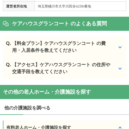
運営者所在地
埼玉県桶川市大字川田谷6238番地
ケアハウスグランコート のよくある質問
Q.
【料金プラン】ケアハウスグランコート の費
用・入居条件を教えてください
Q.
ケアハウスグランコート
【アクセス】ケアハウスグランコート の住所や
の入居金・月額料金は次の
とおりです。
交通手段を教えてください
・初期費用が
30
万円
・月額費用が
12.6
〜
17.1
万円
ケアハウスグランコート
の
交通アクセス
その他の老人ホーム・介護施設を探す
・
住所：
埼玉県
入間市
高倉5-2-12
ケアハウスグランコート
の対応可能な入居条件は次
・
最寄り駅：
入間市駅
1.3km
仏子駅
2.0km
稲荷山公
のとおりです。
園駅
2.0km
他の介護施設を調べる
・要介護度：自立、要支援1、要支援2、要介護1、要
介護2、要介護3
ケアハウスグランコート
の
交通アクセス
・西武池袋線入間市駅から徒歩16分
有料老人ホーム・介護施設を探す