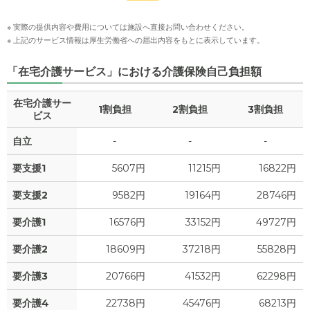
※ 実際の提供内容や費用については施設へ直接お問い合わせください。
※ 上記のサービス情報は厚生労働省への届出内容をもとに表示しています。
「在宅介護サービス」における介護保険自己負担額
在宅介護サー
1割負担
2割負担
3割負担
ビス
自立
-
-
-
要支援1
5607円
11215円
16822円
要支援2
9582円
19164円
28746円
要介護1
16576円
33152円
49727円
要介護2
18609円
37218円
55828円
要介護3
20766円
41532円
62298円
要介護4
22738円
45476円
68213円