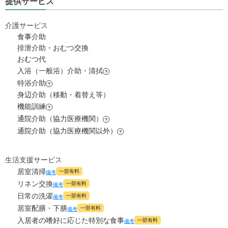
提供サービス
0
食費
?
万円
6.7
家賃
万円
0
介護サービス
水道・光熱費
万円
食事介助
4.9
管理費
?
万円
排泄介助・おむつ交換
0
上乗せ介護費
?
万円
おむつ代
0
食費
?
万円
入浴（一般浴）介助・清拭
1.3
?
その他
万円
特浴介助
?
0
水道・光熱費
万円
身辺介助（移動・着替え等）
-
介護保険料
万円
機能訓練
?
0
上乗せ介護費
?
万円
通院介助（協力医療機関）
?
通院介助（協力医療機関以外）
?
1.6
その他
万円
-
介護保険料
生活支援サービス
万円
居室清掃
一部有料
備考
リネン交換
一部有料
備考
日常の洗濯
一部有料
備考
居室配膳・下膳
一部有料
備考
入居者の嗜好に応じた特別な食事
一部有料
備考