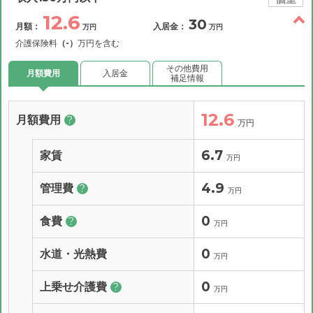
12.6
30
月額：
入居金：
万円
万円
介護保険料
（-）
万円を含む
その他費用
月額費用
入居金
補足情報
12.6
月額費用
?
万円
6.7
家賃
万円
4.9
管理費
?
万円
0
食費
?
万円
0
水道・光熱費
万円
0
上乗せ介護費
?
万円