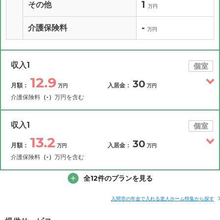
1
その他
万円
-
介護保険料
万円
収入1
個室
12.9
30
月額：
入居金：
万円
万円
介護保険料
（-）
万円を含む
その他費用
月額費用
入居金
補足情報
収入1
個室
13.2
30
月額：
入居金：
万円
万円
12.9
月額費用
?
万円
介護保険料
（-）
万円を含む
6.7
その他費用
家賃
全12件のプランを見る
月額費用
入居金
万円
補足情報
4.9
管理費
?
入間市の年金で入れる老人ホーム特集から探す
万円
13.2
月額費用
?
万円