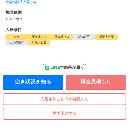
社会福祉法人愛心会
施設種別
ケアハウス
入居条件
自立
要支援1・2
要介護1〜3
認知症可
保証人必要
生活保護可
引受人必要
LINE
で結果が届く
空き状況を知る
料金見積もり
入居条件にあうか確認する
見学予約する