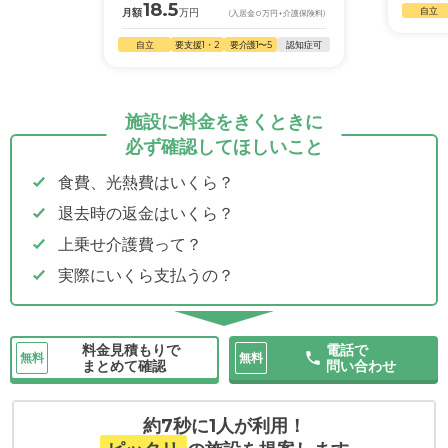
18.5
自立
月額
万円
(入居金
0
万円
+介護保険料)
自立
要支援1・2
要介護1〜5
認知症可
施設に料金をきくときに
必ず確認してほしいこと
食費、光熱費はいくら？
退去時の返金はいくら？
上乗せ介護費って？
実際にいくら支払うの？
料金見積もりで
電話で
無料
無料
まとめて確認
問い合わせ
約7秒に1人が利用！