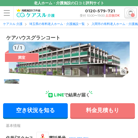
老人ホーム・介護施設の口コミ評判サイト
0120-579-721
掲載施設5万件超
0
受付 10:00〜19:00
土日祝OK
ケアスル 介護
埼玉県の有料老人ホーム・介護施設一覧
入間市の有料老人ホーム・介護施
ケアハウスグランコート
1
/
1
満室
1
/
1
LINE
で結果が届く
外観の写真
空き状況を知る
料金見積もり
基本情報
住所/アクセス
電話番号