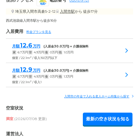
0120-579-721
地図
埼玉県入間市高倉5-2-12
入間市駅
から 徒歩17分
西武池袋線入間市駅から徒歩16分
入居費用
料金プランを見る
12.6
月額
万円
(入居金
30.0
万円) + 介護保険料
家
6.7
万円
管
4.9
万円
食
0
万円
他
1.0
万円
2
個室 / 22.1m
/ 収入150万円以下
12.9
月額
万円
(入居金
30.0
万円) + 介護保険料
家
6.7
万円
管
4.9
万円
食
0
万円
他
1.3
万円
2
個室 / 22.1m
/ 収入1
入間市の年金で入れる老人ホーム特集から探す
空室状況
最新の空き状況を知る
満室
(2026/07/08 更新)
運営法人