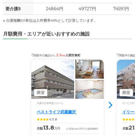
要介護5
24864円
49727円
74591円
※ 介護報酬の1単位は人件費率45%として計算しています。
月額費用・エリアが近いおすすめの施設
2.1
入間市東町
閲覧中の施設から
km
閲覧中の施
満室
満室
介護付き有料老人ホーム
サービス付
ベストライフ武蔵藤沢
イリー
3.8
13.8
21
月額
万円
月額
(入居金
280
万円
+介護保険料)