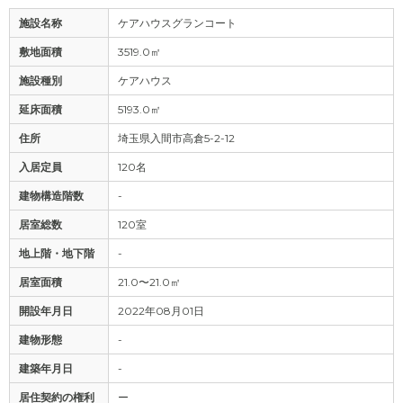
施設名称
ケアハウスグランコート
敷地面積
3519.0㎡
施設種別
ケアハウス
延床面積
5193.0㎡
住所
埼玉県入間市高倉5-2-12
入居定員
120名
建物構造階数
-
居室総数
120室
地上階・地下階
-
居室面積
21.0〜21.0㎡
開設年月日
2022年08月01日
建物形態
-
建築年月日
-
居住契約の権利
ー