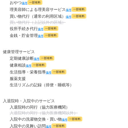
おやつ
一部有料
備考
理美容師による理美容サービス
一部有料
備考
買い物代行（通常の利用区域）
一部有料
備考
買い物代行（上記以外の区域）
役所手続き代行
一部有料
備考
金銭・貯金管理
一部有料
備考
健康管理サービス
定期健康診断
一部有料
備考
健康相談
一部有料
備考
生活指導・栄養指導
一部有料
備考
服薬支援
生活リズムの記録（排便・睡眠等）
入退院時・入院中のサービス
入退院時の同行（協力医療機関）
入退院時の同行（協力医療機関以外）
入院中の洗濯物交換・買い物
一部有料
備考
入院中の見舞い訪問
一部有料
備考