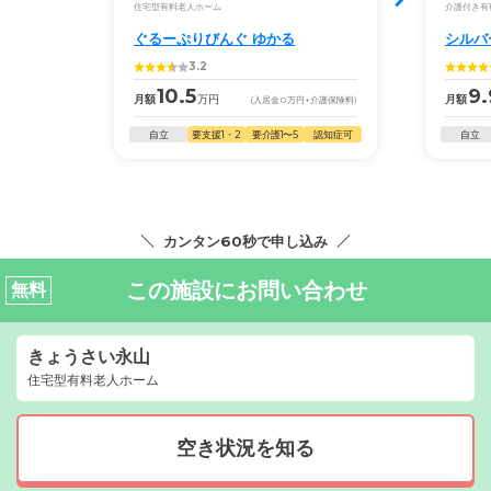
住宅型有料老人ホーム
介護付き有
ぐるーぷりびんぐ ゆかる
シルバ
3.2
10.5
9.
月額
万円
月額
(入居金
0
万円
+介護保険料)
自立
要支援1・2
要介護1〜5
認知症可
自立
カンタン60秒で申し込み
この施設にお問い合わせ
無料
きょうさい永山
住宅型有料老人ホーム
空き状況を知る