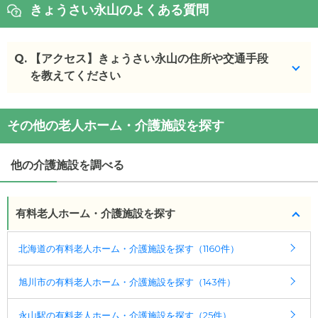
きょうさい永山のよくある質問
Q.
【アクセス】きょうさい永山の住所や交通手段
を教えてください
きょうさい永山
の
交通アクセス
その他の老人ホーム・介護施設を探す
・
住所：
北海道
旭川市
永山５条19-1-22
・
最寄り駅：
永山駅
0.7km
北永山駅
2.3km
東旭川
駅
3.7km
北日ノ出駅
3.7km
桜岡駅
3.9km
南永山駅
他の介護施設を調べる
4.1km
有料老人ホーム・介護施設を探す
北海道の有料老人ホーム・介護施設を探す（1160件）
旭川市の有料老人ホーム・介護施設を探す（143件）
永山駅の有料老人ホーム・介護施設を探す（25件）