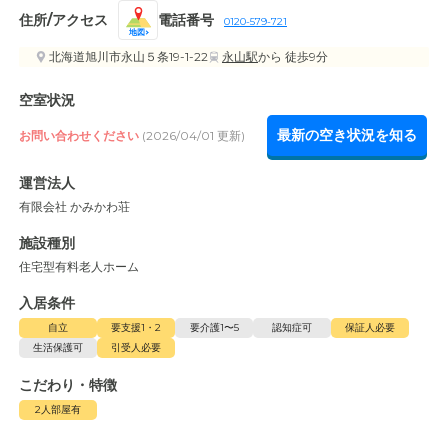
住所/アクセス
電話番号
0120-579-721
地図
北海道旭川市永山５条19-1-22
永山駅
から 徒歩9分
空室状況
最新の空き状況を知る
お問い合わせください
(2026/04/01 更新)
運営法人
有限会社 かみかわ荘
施設種別
住宅型有料老人ホーム
入居条件
自立
要支援1・2
要介護1〜5
認知症可
保証人必要
生活保護可
引受人必要
こだわり・特徴
2人部屋有