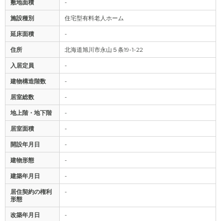
敷地面積
-
施設種別
住宅型有料老人ホーム
延床面積
-
住所
北海道旭川市永山５条19-1-22
入居定員
-
建物構造階数
-
居室総数
-
地上階・地下階
-
居室面積
-
開設年月日
-
建物形態
-
建築年月日
-
居住契約の権利
-
形態
改築年月日
-