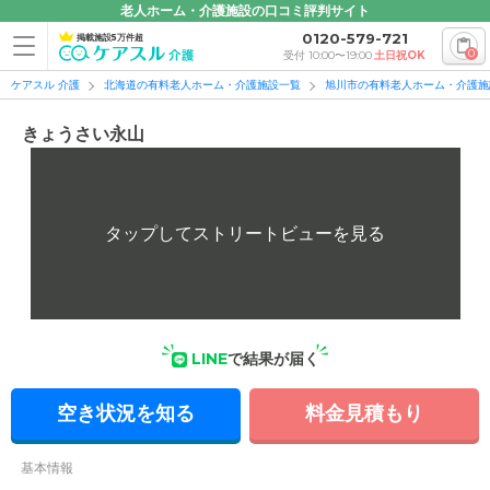
老人ホーム・介護施設の口コミ評判サイト
0120-579-721
掲載施設5万件超
0
受付 10:00〜19:00
土日祝OK
ケアスル 介護
北海道の有料老人ホーム・介護施設一覧
旭川市の有料老人ホーム・介護施
きょうさい永山
LINE
で結果が届く
空き状況を知る
料金見積もり
基本情報