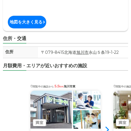
地図を大きく見る
住所・交通
住所
〒079-8415北海道
旭川市
永山５条19-1-22
月額費用・エリアが近いおすすめの施設
5.5
旭川市東
閲覧中の施設から
km
閲覧中の施
満室
満室