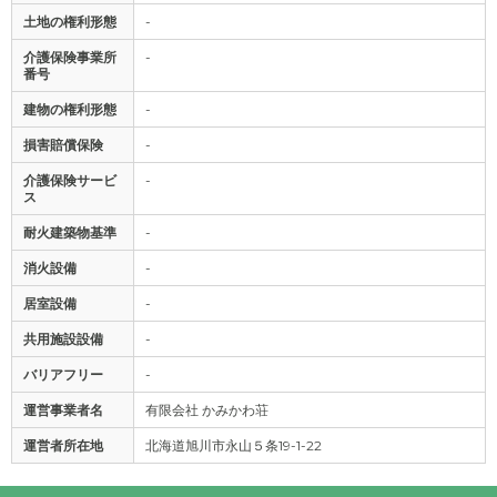
土地の権利形態
-
介護保険事業所
-
番号
建物の権利形態
-
損害賠償保険
-
介護保険サービ
-
ス
耐火建築物基準
-
消火設備
-
居室設備
-
共用施設設備
-
バリアフリー
-
運営事業者名
有限会社 かみかわ荘
運営者所在地
北海道旭川市永山５条19-1-22