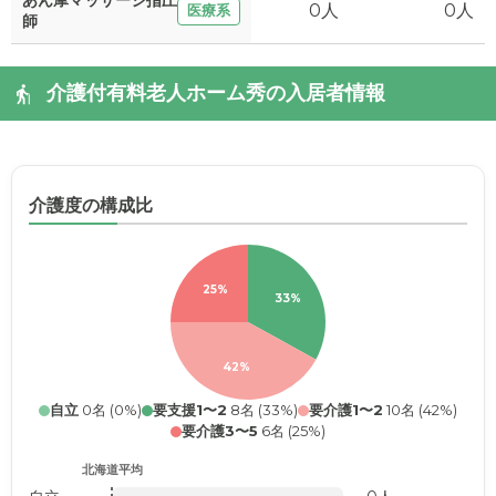
あん摩マッサージ指圧
0人
0人
医療系
師
介護付有料老人ホーム秀の入居者情報
介護度の構成比
25%
33%
42%
自立
0名 (0%)
要支援1〜2
8名 (33%)
要介護1〜2
10名 (42%)
要介護3〜5
6名 (25%)
北海道平均