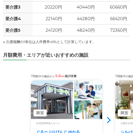
要介護3
20220円
40440円
60660円
要介護4
22140円
44280円
66420円
要介護5
24120円
48240円
72360円
※ 介護報酬の1単位は人件費率45%として計算しています。
月額費用・エリアが近いおすすめの施設
5.5
旭川市東
閲覧中の施設から
km
閲覧中の施
満室
満室
住宅型有料老人ホーム
介護付き有
ぐるーぷりびんぐ ゆかる
シルバ