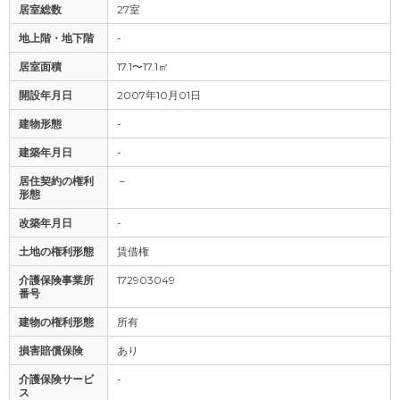
居室総数
27室
地上階・地下階
-
居室面積
17.1〜17.1㎡
開設年月日
2007年10月01日
建物形態
-
建築年月日
-
居住契約の権利
－
形態
改築年月日
-
土地の権利形態
賃借権
介護保険事業所
172903049
番号
建物の権利形態
所有
損害賠償保険
あり
介護保険サービ
-
ス