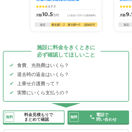
3.2
10.5
9.
月額
万円
月額
(入居金
0
万円
+介護保険料)
自立
要支援1・2
要介護1〜5
認知症可
自立
施設に料金をきくときに
必ず確認してほしいこと
食費、光熱費はいくら？
退去時の返金はいくら？
上乗せ介護費って？
実際にいくら支払うの？
料金見積もりで
電話で
無料
無料
まとめて確認
問い合わせ