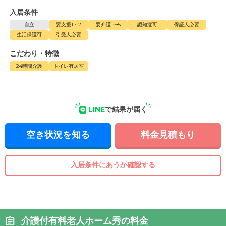
入居条件
自立
要支援1・2
要介護1〜5
認知症可
保証人必要
生活保護可
引受人必要
こだわり・特徴
24時間介護
トイレ有居室
LINE
で結果が届く
空き状況を知る
料金見積もり
入居条件にあうか確認する
介護付有料老人ホーム秀の料金