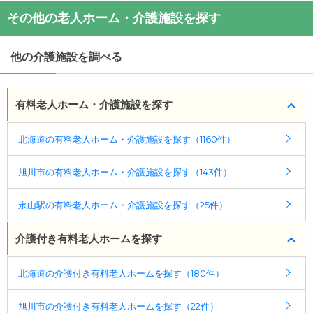
・月額費用が
9.5
万円
介護付有料老人ホーム秀
の
交通アクセス
その他の老人ホーム・介護施設を探す
・
住所：
北海道
旭川市
永山１条２０丁目６番１３号
介護付有料老人ホーム秀
の対応可能な入居条件は次
・
最寄り駅：
のとおりです。
他の介護施設を調べる
・要介護度：要支援1、要支援2、要介護1、要介護
2、要介護3、要介護4、要介護5
・認知症：受け入れ可
有料老人ホーム・介護施設を探す
ケアスル 介護では詳細な
料金プラン
をご確認頂けま
北海道の有料老人ホーム・介護施設を探す（1160件）
す。詳しくは
こちら
。
旭川市の有料老人ホーム・介護施設を探す（143件）
◎ケアスル 介護の3つの特徴
・経験豊富な入居相談員が完全無料で施設探しをサ
永山駅の有料老人ホーム・介護施設を探す（25件）
ポート
入居相談：
0120-579-721
（無料）
介護付き有料老人ホームを探す
受付時間：10：00～19：00
北海道の介護付き有料老人ホームを探す（180件）
・全国10000件の介護施設情報を掲載
幅広い選択肢の中から、条件にあった施設を選ぶ
旭川市の介護付き有料老人ホームを探す（22件）
ことができます。