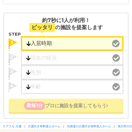
・こだわりの条件や医療体制から施設を探せる
たとえば「カラオケ」「麻雀」が楽しめる施設、
約7秒に1人が利用！
「夫婦入居可」の施設、「看取り可」の施設など、
ピッタリ
の施設を提案します
医療・看護体制から施設を探すこともできます。
STEP
1
2
3
4
最短1分
プロに施設を提案してもらう
ケアスル 介護
介護付き有料老人ホーム
北海道の介護付き有料老人ホーム
旭川市の