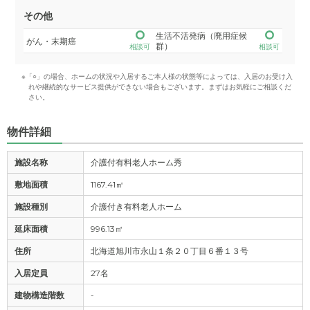
その他
生活不活発病（廃用症候
がん・末期癌
群）
相談可
相談可
※「○」の場合、ホームの状況や入居するご本人様の状態等によっては、入居のお受け入
れや継続的なサービス提供ができない場合もございます。まずはお気軽にご相談くだ
さい。
物件詳細
施設名称
介護付有料老人ホーム秀
敷地面積
1167.41㎡
施設種別
介護付き有料老人ホーム
延床面積
996.13㎡
住所
北海道旭川市永山１条２０丁目６番１３号
入居定員
27名
建物構造階数
-