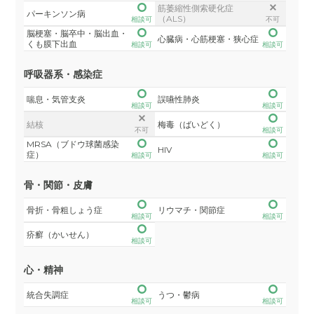
筋萎縮性側索硬化症
パーキンソン病
（ALS）
相談可
不可
脳梗塞・脳卒中・脳出血・
心臓病・心筋梗塞・狭心症
くも膜下出血
相談可
相談可
呼吸器系・感染症
喘息・気管支炎
誤嚥性肺炎
相談可
相談可
結核
梅毒（ばいどく）
不可
相談可
MRSA（ブドウ球菌感染
HIV
症）
相談可
相談可
骨・関節・皮膚
骨折・骨粗しょう症
リウマチ・関節症
相談可
相談可
疥癬（かいせん）
相談可
心・精神
統合失調症
うつ・鬱病
相談可
相談可