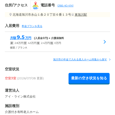
住所/アクセス
電話番号
0166-40-4141
地図
北海道旭川市永山１条２０丁目６番１３号
東旭川駅
入居費用
料金プランを見る
9.5
月額
万円
(入居金
0
円) + 介護保険料
家
2.8
万円
管
4.3
万円
食
2.4
万円
他
0
万円
個室 / プランA
旭川市の年金で入れる老人ホーム特集から探す
空室状況
最新の空き状況を知る
空室3室
(2026/07/08 更新)
運営法人
アイ・ライン株式会社
施設種別
介護付き有料老人ホーム