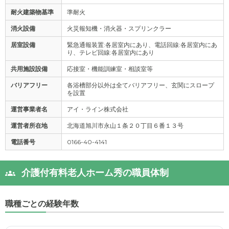
耐火建築物基準
準耐火
消火設備
火災報知機・消火器・スプリンクラー
居室設備
緊急通報装置:各居室内にあり、電話回線:各居室内にあ
り、テレビ回線:各居室内にあり
共用施設設備
応接室・機能訓練室・相談室等
バリアフリー
各浴槽部分以外は全てバリアフリー、玄関にスロープ
を設置
運営事業者名
アイ・ライン株式会社
運営者所在地
北海道旭川市永山１条２０丁目６番１３号
電話番号
0166-40-4141
介護付有料老人ホーム秀の職員体制
職種ごとの経験年数