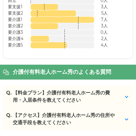
自立
0人
要支援1
3人
要支援2
5人
要介護1
7人
要介護2
3人
要介護3
0人
要介護4
2人
要介護5
4人
介護付有料老人ホーム秀のよくある質問
Q.
【料金プラン】介護付有料老人ホーム秀の費
用・入居条件を教えてください
Q.
介護付有料老人ホーム秀
【アクセス】介護付有料老人ホーム秀の住所や
の入居金・月額料金は次の
とおりです。
交通手段を教えてください
・初期費用が
0
万円