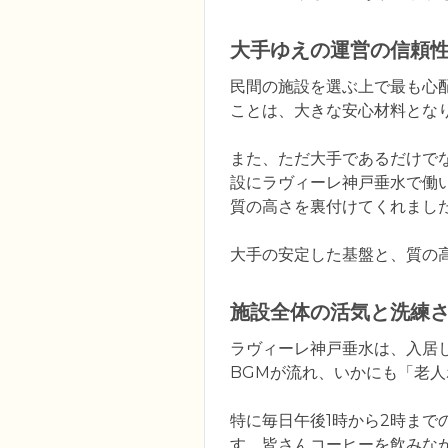
大手ゆえの運営の信頼
民間の施設を選ぶ上で最も心
ことは、大きな安心材料となり
また、ただ大手であるだけで
設にラヴィーレ神戸垂水で働
質の高さを裏付けてくれました
大手の安定した基盤と、質の
施設全体の活気と洗練
ラヴィーレ神戸垂水は、入居
BGMが流れ、いかにも「老
特に毎日午後1時から2時まで
す。皆さんコーヒーを飲みな