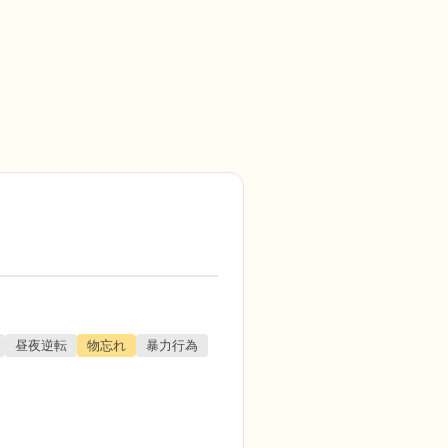
昼夜逆転
物忘れ
暴力行為