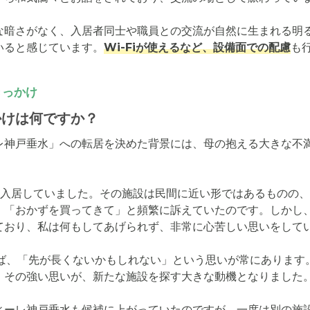
な暗さがなく、入居者同士や職員との交流が自然に生まれる明
いると感じています。
Wi-Fiが使えるなど、設備面での配慮
も
きっかけ
かけは何ですか？
レ神戸垂水」への転居を決めた背景には、母の抱える大きな不
に入居していました。その施設は民間に近い形ではあるものの
」「おかずを買ってきて」と頻繁に訴えていたのです。しかし
ており、私は何もしてあげられず、非常に心苦しい思いをしてい
れば、「先が長くないかもしれない」という思いが常にあります
。その強い思いが、新たな施設を探す大きな動機となりました。
ィーレ神戸垂水も候補に上がっていたのですが、一度は別の施