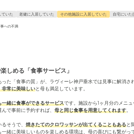
していた
老健に入居していた
その他施設に入居していた
自宅にいた(
食事への不満
で楽しめる「食事サービス」
あった「食事の質」が、ラヴィーレ神戸垂水では見事に解消さ
、非常に美味しい
と母も満足しています。

も一緒に食事ができるサービス
です。施設から1ヶ月分のメニ
選んで事前に予約すれば、
母と同じ食事を用意してくれます
。

いるそうで、
焼きたてのクロワッサンが出てくることもある
と
も一緒に美味しいものを楽しめる環境は、母の喜びにも繋がっ