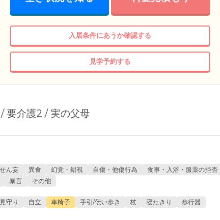
入居条件にあうか確認する
見学予約する
 / 要介護2 / 実の父母
せん妄
異食
幻覚・錯視
自傷・他傷行為
食事・入浴・服薬の拒否
暴言
その他
見守り
自立
車椅子
手引/伝い歩き
杖
寝たきり
歩行器