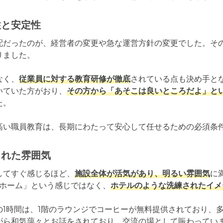
性と安定性
配だったのが、経営者の変更や急な運営方針の変更でした。そ
ました。

なく、
従業員に対する教育研修が徹底
されている点も決め手と
いていた方がおり、
その方から「あそこは良いところだよ」と
。

高い職員教育は、長期にわたって安心して任せるための必須条
された雰囲気
してすぐ感じるほど、
施設全体が活気があり、明るい雰囲気
に
人ホーム」という感じではなく、
ホテルのような洗練されたイメ
の1時間は、1階のラウンジでコーヒーが無料提供されており、
がら和気藹々とお話をされており、交流の場として賑わっていま