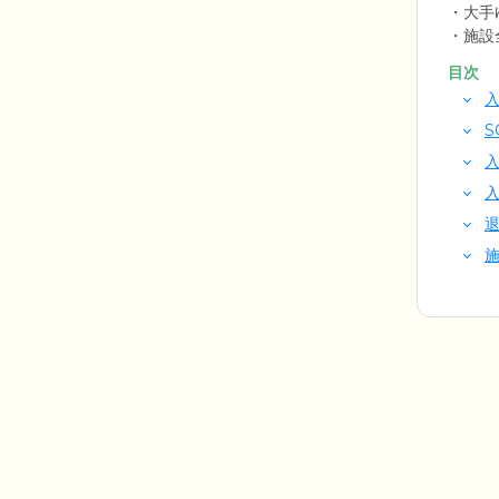
大手
施設
目次