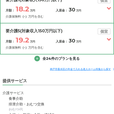
個室
18.2
30
月額：
入居金：
万円
万円
介護保険料
（-）
万円を含む
その他費用
月額費用
入居金
補足情報
要介護5(対象収入150万円以下)
個室
19.2
30
月額：
入居金：
万円
万円
18.2
月額費用
?
万円
介護保険料
（-）
万円を含む
0
その他費用
家賃
全24件のプランを見る
月額費用
入居金
万円
補足情報
3
管理費
?
神戸市垂水区の年金で入れる老人ホーム特集から探す
万円
19.2
月額費用
?
万円
提供サービス
4.7
食費
?
万円
0
家賃
万円
1.5
介護サービス
水道・光熱費
万円
食事介助
3
管理費
?
万円
排泄介助・おむつ交換
8
上乗せ介護費
?
万円
おむつ代
4.7
食費
?
万円