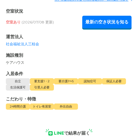
空室状況
最新の空き状況を知る
空室あり
(2026/07/08 更新)
運営法人
社会福祉法人三桂会
施設種別
ケアハウス
入居条件
自立
要支援1・2
要介護1〜5
認知症可
保証人必要
生活保護可
引受人必要
こだわり・特徴
24時間介護
トイレ有居室
外出自由
LINE
で結果が届く