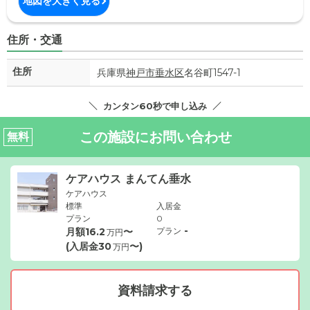
地図を大きく見る
住所・交通
住所
兵庫県
神戸市垂水区
名谷町1547-1
カンタン60秒で申し込み
この施設にお問い合わせ
無料
ケアハウス まんてん垂水
ケアハウス
標準
入居金
プラン
0
-
月額
16.2
〜
プラン
万円
(入居金
30
〜)
万円
資料請求する