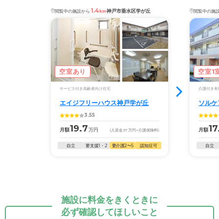
1.4
神戸市垂水区学が丘
閲覧中の施設から
km
閲覧中の施
空室あり
空室1
サービス付き高齢者向け住宅
介護付き有
エイジフリーハウス神戸学が丘
ソルケ
3.55
19.7
17
月額
万円
月額
(入居金
37
万円
+介護保険料)
自立
要支援1・2
要介護2〜5
認知症可
自立
施設に料金をきくときに
必ず確認してほしいこと