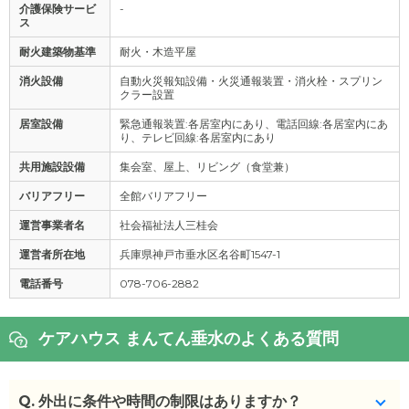
介護保険サービ
-
ス
耐火建築物基準
耐火・木造平屋
消火設備
自動火災報知設備・火災通報装置・消火栓・スプリン
クラー設置
居室設備
緊急通報装置:各居室内にあり、電話回線:各居室内にあ
り、テレビ回線:各居室内にあり
共用施設設備
集会室、屋上、リビング（食堂兼）
バリアフリー
全館バリアフリー
運営事業者名
社会福祉法人三桂会
運営者所在地
兵庫県神戸市垂水区名谷町1547-1
電話番号
078-706-2882
ケアハウス まんてん垂水のよくある質問
Q.
外出に条件や時間の制限はありますか？