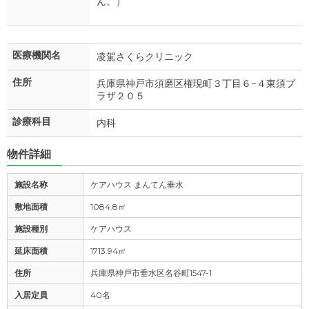
ん。）
医療機関名
凌駕さくらクリニック
住所
兵庫県神戸市須磨区権現町３丁目６−４東須プ
ラザ２０５
診療科目
内科
物件詳細
施設名称
ケアハウス まんてん垂水
敷地面積
1084.8㎡
施設種別
ケアハウス
延床面積
1713.94㎡
住所
兵庫県神戸市垂水区名谷町1547-1
入居定員
40名