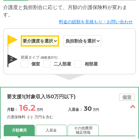
介護度と負担割合に応じて、月額の介護保険料が変わま
す。
料金の総額を見積もり・お問い合わせ
1
部屋タイプ
(複数選択可)
2
個室
二人部屋
相部屋
要支援1(対象収入150万円以下)
個室
16.2
30
月額：
入居金：
万円
万円
介護保険料
（-）
万円を含む
その他費用
月額費用
入居金
補足情報