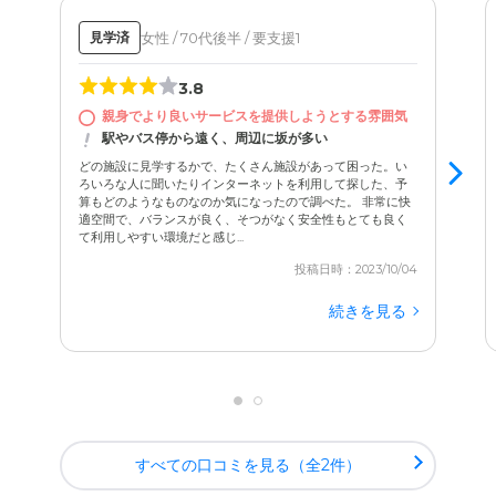
女性 / 70代後半 / 要支援1
見学済
3.8
親身でより良いサービスを提供しようとする雰囲気
駅やバス停から遠く、周辺に坂が多い
どの施設に見学するかで、たくさん施設があって困った。い
ろいろな人に聞いたりインターネットを利用して探した、予
算もどのようなものなのか気になったので調べた。 非常に快
適空間で、バランスが良く、そつがなく安全性もとても良く
て利用しやすい環境だと感じ...
投稿日時：2023/10/04
続きを見る
すべての口コミを見る（全2件）