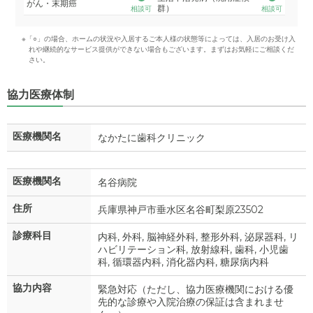
がん・末期癌
群）
相談可
相談可
※「○」の場合、ホームの状況や入居するご本人様の状態等によっては、入居のお受け入
れや継続的なサービス提供ができない場合もございます。まずはお気軽にご相談くだ
さい。
協力医療体制
医療機関名
なかたに歯科クリニック
医療機関名
名谷病院
住所
兵庫県神戸市垂水区名谷町梨原23502
診療科目
内科, 外科, 脳神経外科, 整形外科, 泌尿器科, リ
ハビリテーション科, 放射線科, 歯科, 小児歯
科, 循環器内科, 消化器内科, 糖尿病内科
協力内容
緊急対応（ただし、協力医療機関における優
先的な診療や入院治療の保証は含まれませ