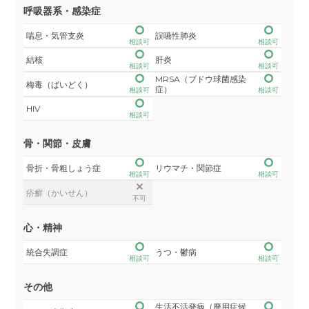
呼吸器系・感染症
喘息・気管支炎
誤嚥性肺炎
相談可
相談可
結核
肝炎
相談可
相談可
MRSA（ブドウ球菌感染
梅毒（ばいどく）
症）
相談可
相談可
HIV
相談可
骨・関節・皮膚
骨折・骨粗しょう症
リウマチ・関節症
相談可
相談可
疥癬（かいせん）
不可
心・精神
統合失調症
うつ・鬱病
相談可
相談可
その他
生活不活発病（廃用症候