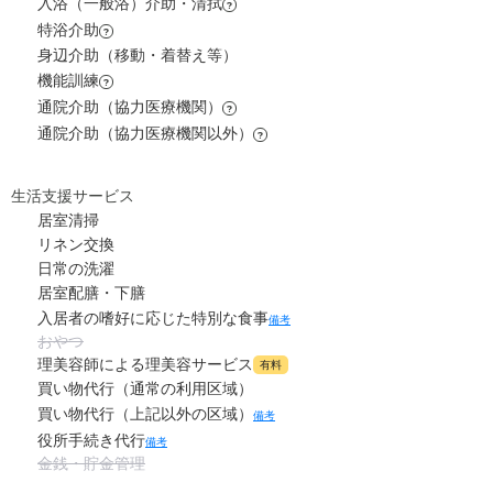
入浴（一般浴）介助・清拭
?
1
その他
万円
特浴介助
?
1.5
水道・光熱費
万円
身辺介助（移動・着替え等）
-
介護保険料
万円
機能訓練
?
9
上乗せ介護費
?
万円
通院介助（協力医療機関）
?
通院介助（協力医療機関以外）
?
1
その他
万円
生活支援サービス
-
介護保険料
万円
居室清掃
リネン交換
日常の洗濯
居室配膳・下膳
入居者の嗜好に応じた特別な食事
備考
おやつ
理美容師による理美容サービス
有料
買い物代行（通常の利用区域）
買い物代行（上記以外の区域）
備考
役所手続き代行
備考
金銭・貯金管理