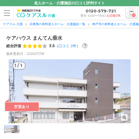
老人ホーム・介護施設の口コミ評判サイト
0120-579-721
掲載施設5万件超
0
受付 10:00〜19:00
土日祝OK
ケアスル 介護
兵庫県の有料老人ホーム・介護施設一覧
神戸市の有料老人ホーム・介護施
ケアハウス まんてん垂水
総合評価
3.5
（
口コミ
2
件
）
?
最終更新日：2026/07/08
1
/
1
1
/
1
空室あり
外観: ご入居者様にご自分らしい生活を送っていただけるよ
う、家庭的な雰囲気づくりに励んでいます。