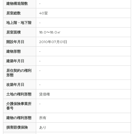
建物構造階数
-
居室総数
40室
地上階・地下階
-
居室面積
18.0〜18.0㎡
開設年月日
2010年07月01日
建物形態
-
建築年月日
-
居住契約の権利
-
形態
改築年月日
-
土地の権利形態
賃借権
介護保険事業所
-
番号
建物の権利形態
所有
損害賠償保険
あり