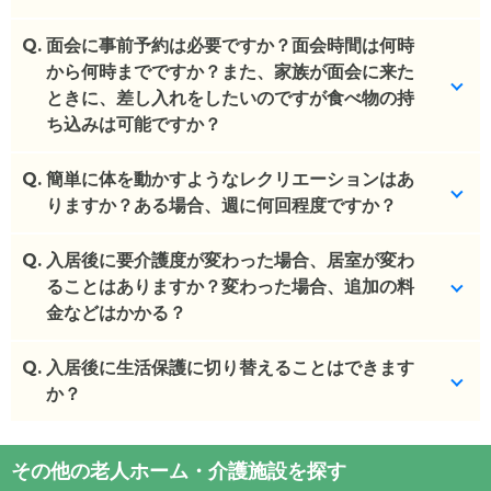
Q.
飲食は不可となります。
面会に事前予約は必要ですか？面会時間は何時
から何時までですか？また、家族が面会に来た
(回答者: 施設担当者,回答日: 2024/03/15)
ときに、差し入れをしたいのですが食べ物の持
ち込みは可能ですか？
Q.
事前予約が必要です。１回３０分程度となります。
簡単に体を動かすようなレクリエーションはあ
りますか？ある場合、週に何回程度ですか？
(回答者: 施設担当者,回答日: 2024/03/15)
Q.
健康器具やマッサージ器具を自由にご利用できま
入居後に要介護度が変わった場合、居室が変わ
す。
ることはありますか？変わった場合、追加の料
金などはかかる？
(回答者: 施設担当者,回答日: 2024/03/15)
Q.
お身体の状態によっては移動がございます。追加料
入居後に生活保護に切り替えることはできます
金はありません。
か？
(回答者: 施設担当者,回答日: 2024/03/15)
不可です。
その他の老人ホーム・介護施設を探す