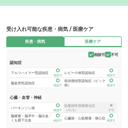
受け入れ可能な疾患・病気 / 医療ケア
疾患・病気
医療ケア
相談可
不可
認知症
アルツハイマー型認知症
レビー小体型認知症
相談可
相談可
前頭側頭型認知症（ピック
脳血管性認知症
病）
相談可
相談可
心臓・血管・神経
筋萎縮性側索硬化症
パーキンソン病
（ALS）
相談可
不可
脳梗塞・脳卒中・脳出血・
心臓病・心筋梗塞・狭心症
くも膜下出血
相談可
相談可