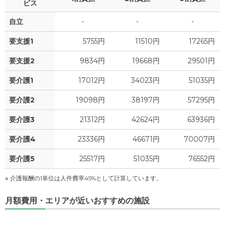
ビス
自立
-
-
-
要支援1
5755円
11510円
17265円
要支援2
9834円
19668円
29501円
要介護1
17012円
34023円
51035円
要介護2
19098円
38197円
57295円
要介護3
21312円
42624円
63936円
要介護4
23336円
46671円
70007円
要介護5
25517円
51035円
76552円
※ 介護報酬の1単位は人件費率45%として計算しています。
月額費用・エリアが近いおすすめの施設