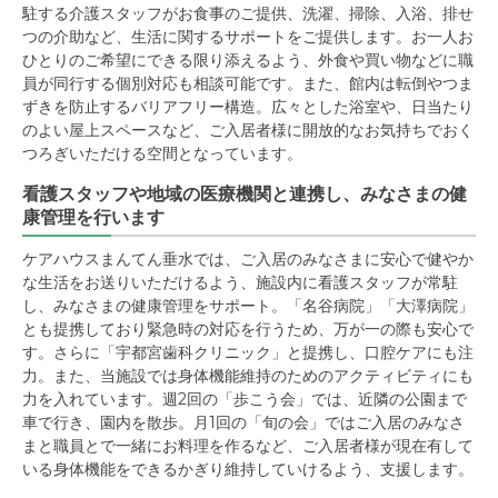
駐する介護スタッフがお食事のご提供、洗濯、掃除、入浴、排せ
つの介助など、生活に関するサポートをご提供します。お一人お
ひとりのご希望にできる限り添えるよう、外食や買い物などに職
員が同行する個別対応も相談可能です。また、館内は転倒やつま
ずきを防止するバリアフリー構造。広々とした浴室や、日当たり
のよい屋上スペースなど、ご入居者様に開放的なお気持ちでおく
つろぎいただける空間となっています。
看護スタッフや地域の医療機関と連携し、みなさまの健
康管理を行います
ケアハウスまんてん垂水では、ご入居のみなさまに安心で健やか
な生活をお送りいただけるよう、施設内に看護スタッフが常駐
し、みなさまの健康管理をサポート。「名谷病院」「大澤病院」
とも提携しており緊急時の対応を行うため、万が一の際も安心で
す。さらに「宇都宮歯科クリニック」と提携し、口腔ケアにも注
力。また、当施設では身体機能維持のためのアクティビティにも
力を入れています。週2回の「歩こう会」では、近隣の公園まで
車で行き、園内を散歩。月1回の「旬の会」ではご入居のみなさ
まと職員とで一緒にお料理を作るなど、ご入居者様が現在有して
いる身体機能をできるかぎり維持していけるよう、支援します。