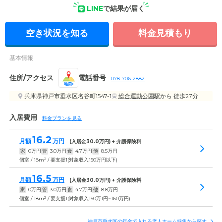
LINE
で結果が届く
空き状況を知る
料金見積もり
基本情報
住所/アクセス
電話番号
078-706-2882
地図
兵庫県神戸市垂水区名谷町1547-1
総合運動公園駅
から 徒歩27分
入居費用
料金プランを見る
16.2
月額
万円
(入居金
30.0
万円) + 介護保険料
家
0
万円
管
3.0
万円
食
4.7
万円
他
8.5
万円
2
個室 / 18m
/ 要支援1(対象収入150万円以下)
16.5
月額
万円
(入居金
30.0
万円) + 介護保険料
家
0
万円
管
3.0
万円
食
4.7
万円
他
8.8
万円
2
個室 / 18m
/ 要支援1(対象収入150万1円~160万円)
神戸市垂水区の年金で入れる老人ホーム特集から探す