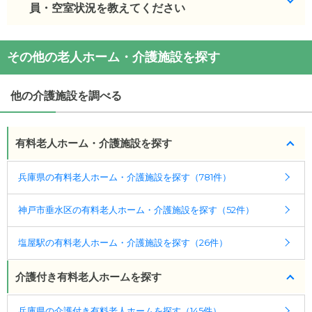
・
員・空室状況を教えてください
住所：
兵庫県
神戸市垂水区
青山台1-26-14
プレザンメゾン神戸ジェームス山
の対応可能な入居
・
最寄り駅：
滝の茶屋駅
0.8km
山陽塩屋駅
1.0km
塩
条件は次のとおりです。
屋駅
1.1km
東垂水駅
1.3km
垂水駅
2.0km
山陽垂水駅
プレザンメゾン神戸ジェームス山
の入居金・月額料
・要介護度：要支援1、要支援2、要介護1、要介護
その他の老人ホーム・介護施設を探す
2.0km
須磨浦公園駅
2.5km
霞ヶ丘駅
2.9km
金は次のとおりです。
2、要介護3、要介護4、要介護5
・初期費用が
0
万円
プレザンメゾン神戸ジェームス山
の
交通アクセス
・月額費用が
22.6
万円
他の介護施設を調べる
ケアスル 介護では詳細な
料金プラン
をご確認頂けま
・山陽電鉄本線「滝の茶屋」駅より徒歩15分 JR神戸
す。詳しくは
こちら
。
線「垂水」駅から神戸市バス9分、「美山台1丁目」
プレザンメゾン神戸ジェームス山
の対応可能な入居
バス停下車徒歩3分
条件は次のとおりです。
有料老人ホーム・介護施設を探す
◎ケアスル 介護の3つの特徴
・要介護度：要支援1、要支援2、要介護1、要介護
・経験豊富な入居相談員が完全無料で施設探しをサ
2、要介護3、要介護4、要介護5
兵庫県の有料老人ホーム・介護施設を探す（781件）
ポート
ケアスル 介護では詳細な
料金プラン
をご確認頂け
入居相談：
0120-579-721
（無料）
神戸市垂水区の有料老人ホーム・介護施設を探す（52件）
ます。詳しくは
こちら
。
受付時間：10：00～19：00
塩屋駅の有料老人ホーム・介護施設を探す（26件）
・全国10000件の介護施設情報を掲載
幅広い選択肢の中から、条件にあった施設を選ぶ
介護付き有料老人ホームを探す
ことができます。
・こだわりの条件や医療体制から施設を探せる
兵庫県の介護付き有料老人ホームを探す（145件）