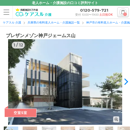
老人ホーム・介護施設の口コミ評判サイト
0120-579-721
掲載施設5万件超
0
受付 10:00〜19:00
土日祝OK
ケアスル 介護
兵庫県の有料老人ホーム・介護施設一覧
神戸市の有料老人ホーム・介護施
プレザンメゾン神戸ジェームス山
1
/
12
1
/
12
空室5室