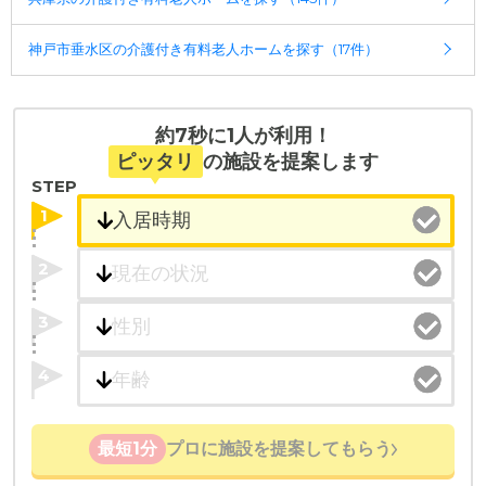
たとえば「カラオケ」「麻雀」が楽しめる施設、
「夫婦入居可」の施設、「看取り可」の施設など、
神戸市垂水区の介護付き有料老人ホームを探す（17件）
医療・看護体制から施設を探すこともできます。
約7秒に1人が利用！
ピッタリ
の施設を提案します
STEP
1
2
3
4
最短1分
プロに施設を提案してもらう