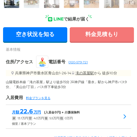
LINE
で結果が届く
外観の写真
空き状況を知る
料金見積もり
基本情報
住所/アクセス
電話番号
0120-579-721
地図
兵庫県神戸市垂水区青山台1-26-14
滝の茶屋駅
から 徒歩10分
山陽電鉄本線「滝の茶屋」駅より徒歩15分 JR神戸線「垂水」駅から神戸市バス9
分、「美山台1丁目」バス停下車徒歩3分
入居費用
料金プランを見る
22.6
月額
万円
(入居金
0
円) + 介護保険料
家
13.1
万円
管
4.0
万円
食
5.5
万円
他
0
万円
個室 / 基本プラン