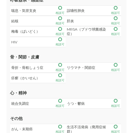
喘息・気管支炎
誤嚥性肺炎
相談可
相談可
結核
肝炎
相談可
相談可
MRSA（ブドウ球菌感染
梅毒（ばいどく）
症）
相談可
相談可
HIV
相談可
骨・関節・皮膚
骨折・骨粗しょう症
リウマチ・関節症
相談可
相談可
疥癬（かいせん）
相談可
心・精神
統合失調症
うつ・鬱病
相談可
相談可
その他
生活不活発病（廃用症候
がん・末期癌
群）
相談可
相談可