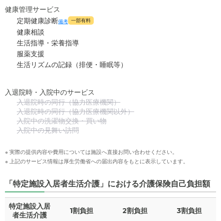
健康管理サービス
定期健康診断
一部有料
備考
健康相談
生活指導・栄養指導
服薬支援
生活リズムの記録（排便・睡眠等）
入退院時・入院中のサービス
入退院時の同行（協力医療機関）
入退院時の同行（協力医療機関以外）
入院中の洗濯物交換・買い物
入院中の見舞い訪問
※ 実際の提供内容や費用については施設へ直接お問い合わせください。
※ 上記のサービス情報は厚生労働省への届出内容をもとに表示しています。
「特定施設入居者生活介護」における介護保険自己負担額
特定施設入居
1割負担
2割負担
3割負担
者生活介護