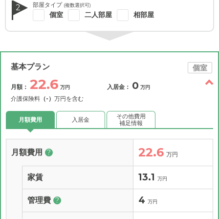
部屋タイプ
(複数選択可)
2
個室
二人部屋
相部屋
基本プラン
個室
22.6
0
月額：
入居金：
万円
万円
介護保険料
（-）
万円を含む
その他費用
月額費用
入居金
補足情報
22.6
月額費用
?
万円
13.1
家賃
万円
4
管理費
?
万円