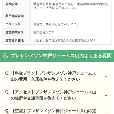
居室設備
緊急通報装置:各居室内にあり、電話回線:各居室内にあ
り、テレビ回線:各居室内にあり
共用施設設備
-
バリアフリー
全居室、共有部ともにバリアフリー
運営事業者名
株式会社ケア21
運営者所在地
大阪府大阪市北区堂島2-2-2近鉄堂島ビル10F
プレザンメゾン神戸ジェームス山のよくある質問
Q.
【料金プラン】プレザンメゾン神戸ジェームス
山の費用・入居条件を教えてください
Q.
プレザンメゾン神戸ジェームス山
【アクセス】プレザンメゾン神戸ジェームス山
の入居金・月額料
金は次のとおりです。
の住所や交通手段を教えてください
・初期費用が
0
万円
・月額費用が
22.6
万円
Q.
プレザンメゾン神戸ジェームス山
【空室】プレザンメゾン神戸ジェームス山の定
の
交通アクセス