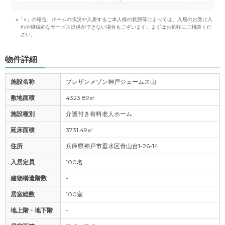
※「○」の場合、ホームの状況や入居するご本人様の状態等によっては、入居のお受け入
れや継続的なサービス提供ができない場合もございます。まずはお気軽にご相談くだ
さい。
物件詳細
施設名称
プレザンメゾン神戸ジェームス山
敷地面積
4323.89㎡
施設種別
介護付き有料老人ホーム
延床面積
3731.49㎡
住所
兵庫県神戸市垂水区青山台1-26-14
入居定員
100名
建物構造階数
-
居室総数
100室
地上階・地下階
-