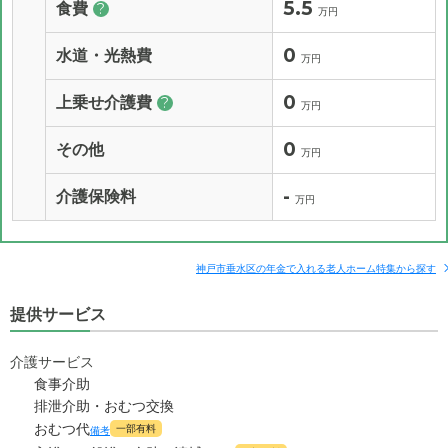
5.5
食費
?
万円
0
水道・光熱費
万円
0
上乗せ介護費
?
万円
0
その他
万円
-
介護保険料
万円
神戸市垂水区の年金で入れる老人ホーム特集から探す
提供サービス
介護サービス
食事介助
排泄介助・おむつ交換
おむつ代
一部有料
備考