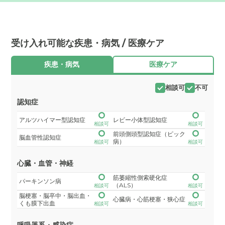
受け入れ可能な疾患・病気 / 医療ケア
疾患・病気
医療ケア
相談可
不可
認知症
アルツハイマー型認知症
レビー小体型認知症
相談可
相談可
前頭側頭型認知症（ピック
脳血管性認知症
病）
相談可
相談可
心臓・血管・神経
筋萎縮性側索硬化症
パーキンソン病
（ALS）
相談可
相談可
脳梗塞・脳卒中・脳出血・
心臓病・心筋梗塞・狭心症
くも膜下出血
相談可
相談可
呼吸器系・感染症