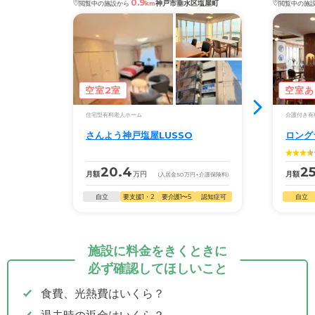
0.9
神戸市垂水区塩屋町
閲覧中の施設から
km
閲覧中の施
空室2室
空室あ
住宅型有料老人ホーム
介護付き有
さんよう神戸塩屋LUSSO
ロング
20.4
25
月額
万円
月額
(入居金
50
万円
+介護保険料)
自立
要支援1・2
要介護1〜5
認知症可
自立
施設に料金をきくときに
必ず確認してほしいこと
食費、光熱費はいくら？