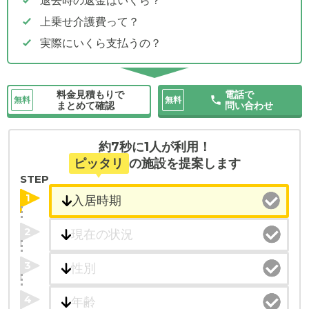
退去時の返金はいくら？
上乗せ介護費って？
実際にいくら支払うの？
料金見積もりで
電話で
無料
無料
まとめて確認
問い合わせ
約7秒に1人が利用！
ピッタリ
の施設を提案します
STEP
1
2
3
4