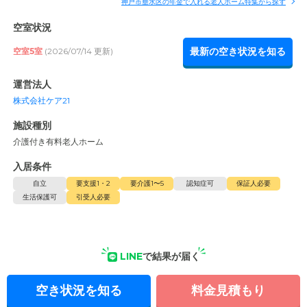
神戸市垂水区の年金で入れる老人ホーム特集から探す
空室状況
最新の空き状況を知る
空室5室
(2026/07/14 更新)
運営法人
株式会社ケア21
施設種別
介護付き有料老人ホーム
入居条件
自立
要支援1・2
要介護1〜5
認知症可
保証人必要
生活保護可
引受人必要
LINE
で結果が届く
空き状況を知る
料金見積もり