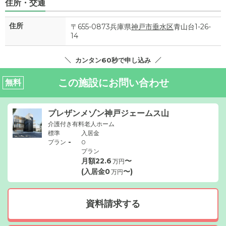
住所・交通
住所
〒655-0873兵庫県
神戸市垂水区
青山台1-26-
14
カンタン60秒で申し込み
この施設にお問い合わせ
無料
プレザンメゾン神戸ジェームス山
介護付き有料老人ホーム
標準
入居金
-
プラン
0
プラン
月額
22.6
〜
万円
(入居金
0
〜)
万円
資料請求する