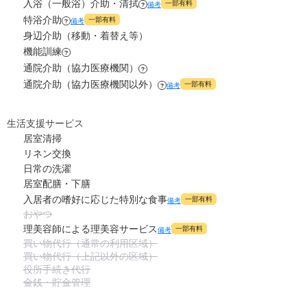
入浴（一般浴）介助・清拭
一部有料
備考
?
特浴介助
一部有料
備考
?
身辺介助（移動・着替え等）
機能訓練
?
通院介助（協力医療機関）
?
通院介助（協力医療機関以外）
一部有料
備考
?
生活支援サービス
居室清掃
リネン交換
日常の洗濯
居室配膳・下膳
入居者の嗜好に応じた特別な食事
一部有料
備考
おやつ
理美容師による理美容サービス
一部有料
備考
買い物代行（通常の利用区域）
買い物代行（上記以外の区域）
役所手続き代行
金銭・貯金管理