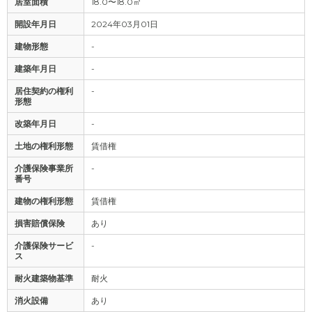
居室面積
18.0〜18.0㎡
開設年月日
2024年03月01日
建物形態
-
建築年月日
-
居住契約の権利
-
形態
改築年月日
-
土地の権利形態
賃借権
介護保険事業所
-
番号
建物の権利形態
賃借権
損害賠償保険
あり
介護保険サービ
-
ス
耐火建築物基準
耐火
消火設備
あり