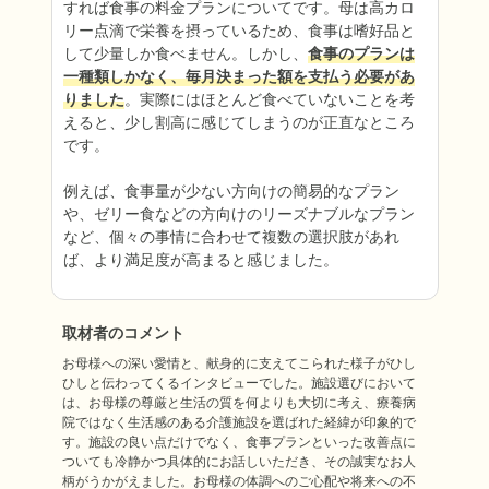
すれば食事の料金プランについてです。母は高カロ
リー点滴で栄養を摂っているため、食事は嗜好品と
して少量しか食べません。しかし、
食事のプランは
一種類しかなく、毎月決まった額を支払う必要があ
りました
。実際にはほとんど食べていないことを考
えると、少し割高に感じてしまうのが正直なところ
です。

例えば、食事量が少ない方向けの簡易的なプラン
や、ゼリー食などの方向けのリーズナブルなプラン
など、個々の事情に合わせて複数の選択肢があれ
ば、より満足度が高まると感じました。
取材者のコメント
お母様への深い愛情と、献身的に支えてこられた様子がひし
ひしと伝わってくるインタビューでした。施設選びにおいて
は、お母様の尊厳と生活の質を何よりも大切に考え、療養病
院ではなく生活感のある介護施設を選ばれた経緯が印象的で
す。施設の良い点だけでなく、食事プランといった改善点に
ついても冷静かつ具体的にお話しいただき、その誠実なお人
柄がうかがえました。お母様の体調へのご心配や将来への不