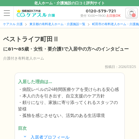
老人ホーム・介護施設の口コミ評判サイト
0120-579-721
掲載施設5万件超
0
受付 10:00〜19:00
土日祝OK
ケアスル 介護
東京都の有料老人ホーム・介護施設一覧
町田市の有料老人ホーム・介護施
ベストライフ町田Ⅱ
に81〜85歳・女性・要介護1で入居中の方へのインタビュー
介護付き有料老人ホーム
投稿日：2026/03/25
入居した理由は...
病院レベルの24時間医療ケアを受けられる安心感
本人の力を引き出す、自立支援のケア方針
頼りになり、家族に寄り添ってくれるスタッフの
皆様
孤独を感じさせない、活気のある生活環境
目次
入居者プロフィール