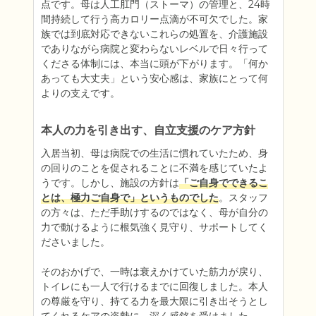
点です。母は人工肛門（ストーマ）の管理と、24時
間持続して行う高カロリー点滴が不可欠でした。家
族では到底対応できないこれらの処置を、介護施設
でありながら病院と変わらないレベルで日々行って
くださる体制には、本当に頭が下がります。「何か
あっても大丈夫」という安心感は、家族にとって何
よりの支えです。
本人の力を引き出す、自立支援のケア方針
入居当初、母は病院での生活に慣れていたため、身
の回りのことを促されることに不満を感じていたよ
うです。しかし、施設の方針は
「ご自身でできるこ
とは、極力ご自身で」というものでした
。スタッフ
の方々は、ただ手助けするのではなく、母が自分の
力で動けるように根気強く見守り、サポートしてく
ださいました。

そのおかげで、一時は衰えかけていた筋力が戻り、
トイレにも一人で行けるまでに回復しました。本人
の尊厳を守り、持てる力を最大限に引き出そうとし