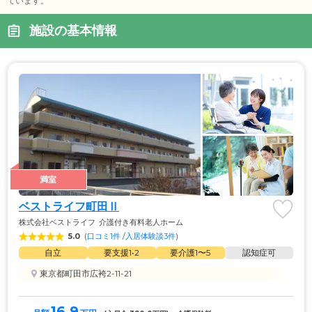
ています。
施設の基本情報
満室
ベストライフ町田Ⅱ
株式会社ベストライフ
介護付き有料老人ホーム
5.0
(
口コミ1件
 /
入居体験談3件
)
自立
要支援1•2
要介護1〜5
認知症可
東京都町田市広袴2-11-21
16.9