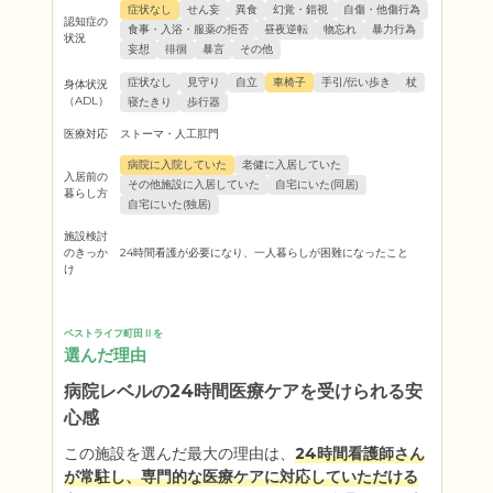
症状なし
せん妄
異食
幻覚・錯視
自傷・他傷行為
認知症の
食事・入浴・服薬の拒否
昼夜逆転
物忘れ
暴力行為
状況
妄想
徘徊
暴言
その他
症状なし
見守り
自立
車椅子
手引/伝い歩き
杖
身体状況
（ADL）
寝たきり
歩行器
医療対応
ストーマ・人工肛門
病院に入院していた
老健に入居していた
入居前の
その他施設に入居していた
自宅にいた(同居)
暮らし方
自宅にいた(独居)
施設検討
のきっか
24時間看護が必要になり、一人暮らしが困難になったこと
け
ベストライフ町田Ⅱを
選んだ理由
病院レベルの24時間医療ケアを受けられる安
心感
この施設を選んだ最大の理由は、
24時間看護師さん
が常駐し、専門的な医療ケアに対応していただける