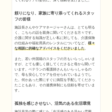
てくれるケアの姿勢に、深く感銘を受けました。
頼りになり、家族に寄り添ってくれるスタッ
フの皆様
施設長さんやケアマネージャーさんは、とても明る
く、こちらの話を親身に聞いてくださる方々です。
介護に関する知識が乏しい私に対しても、介護保険
の仕組みや福祉用具のレンタルについてなど、
様々
な相談に的確なアドバイスをくださいました
。

また、若い外国籍のスタッフの方もいらっしゃいま
すが、とても優しく接してくださると母から聞いて
います。ベテランの看護師さんもいらっしゃるの
で、母も安心してケアを任せられているようでし
た。何かあった際にすぐに病院を手配してくださっ
たこともあり、その連携体制にも信頼を寄せていま
す。
孤独を感じさせない、活気のある生活環境
施設見学の際に感じた「生活感のある温かい雰囲