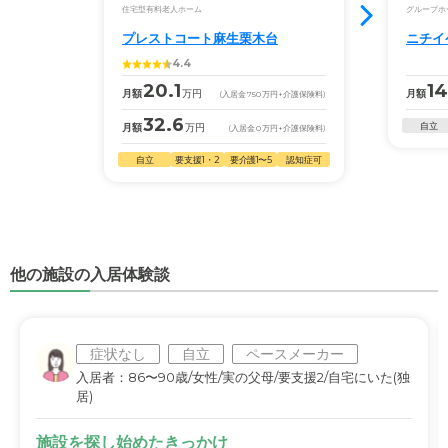
住宅型有料老人ホーム
グループホ
プレストコート麻生栗木台
ニチイ
4.4
20.1
14
月額
万円
月額
(入居金
750
万円
+介護保険料)
32.6
自立
月額
万円
(入居金
0
万円
+介護保険料)
自立
要支援1・2
要介護1〜5
認知症可
他の施設の入居体験談
症状なし
自立
ペースメーカー
入居者：86〜90歳/女性/実の父母/要支援2/自宅にいた(独
居)
施設を探し始めたきっかけ