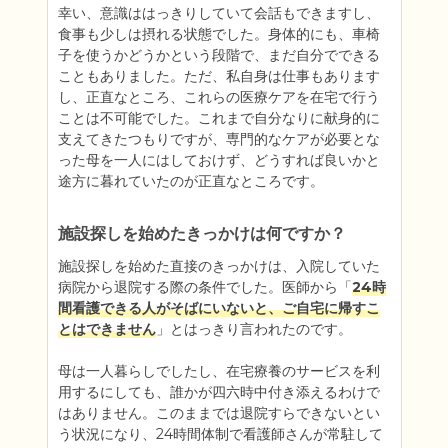
幸い、意識ははっきりしていて会話もできますし、
食事も少しは摂れる状態でした。身体的にも、車椅
子を使うかどうかという段階で、まだ自分でできる
こともありました。ただ、私自身は仕事もあります
し、正直なところ、これらの医療ケアを在宅で行う
ことは不可能でした。これまで自分なりに献身的に
支えてきたつもりですが、専門的なケアが必要とな
った母を一人にはしておけず、どうすれば良いかと
途方に暮れていたのが正直なところです。
施設探しを始めたきっかけは何ですか？
施設探しを始めた直接のきっかけは、入院していた
病院から退院する際の条件でした。医師から「
24時
間看護できる人がそばにいないと、ご自宅に帰すこ
とはできません
」とはっきり言われたのです。

母は一人暮らしでしたし、在宅療養のサービスを利
用するにしても、誰かが四六時中付き添えるわけで
はありません。このままでは退院すらできないとい
う状況になり、24時間体制で看護師さんが常駐して