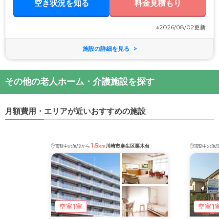
空き状況を知る
料金見積もり
※2026/08/02更新
施設の詳細を見る
その他の老人ホーム・介護施設を探す
月額費用・エリアが近いおすすめの施設
1.5
川崎市麻生区栗木台
閲覧中の施設から
km
閲覧中の施
空室1室
空室1