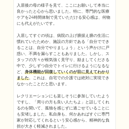
入居後の母の様子を見て、ここにお願いして本当に
良かったと心から思いました。特に、専門的な医療
ケアを24時間体制で見ていただける安心感は、何物
にも代えがたいです。

入居してすぐの頃は、病院の上げ膳据え膳の生活に
慣れていたためか、施設の方針である「自分ででき
ることは、自分でやりましょう」という声かけに戸
惑い、不満を漏らすこともありました。しかし、ス
タッフの方々が根気強く見守り、励ましてくださる
中で、少しずつ自分でトイレに行けるようになるな
ど、
身体機能が回復していくのが目に見えてわかり
ました
。これは、自宅での介護では絶対に実現でき
なかったことだと思います。

レクリエーションにも楽しそうに参加していたよう
ですし、「周りの方も良い人たちよ」と話してくれ
るのを聞いて、孤独を感じずに過ごせていることに
も安堵しました。私自身も、何かあればすぐに専門
家が対応してくれるという安心感から、精神的な負
担が大きく軽減されました。