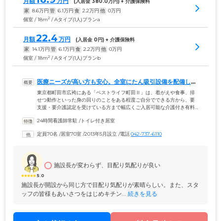
月額
万円
(入居金 
380.0
万円) + 介護保険料
家
8.6
万円
管
6.1
万円
食
2.2
万円
他
0
万円
2
個室 / 18m
/ Aタイプ(1人)プランa
22.4
月額
万円
(入居金 
0
円) + 介護保険料
家
14.1
万円
管
6.1
万円
食
2.2
万円
他
0
万円
2
個室 / 18m
/ Aタイプ(1人)プランb
医療ニーズが高い方も安心。全室にたん吸引設備を配備して
います
東京都町田市広袴にある「ベストライフ町田Ⅱ」は、着がえや食事、排
せつ動作といった身の回りのことをある程度ご自分でできる方から、要
支援・要介護認定を受けている方まで幅広くご入居可能な介護付き有料
老人ホームです。70室ご用意したお部屋は、すべて介護に適したつく
24時間看護師常駐
 /
トイレ付き居室
り。全室にたん吸引設備を配備していますので、気管切開されている方
や誤嚥性肺炎を繰り返している方など、持病がある方も安心してお過ご
定員70名
 /
居室70室
 /
2013年5月設立
 /
電話
042-737-6110
しいただけます。また、ホーム内には看護師が24時間常駐。ご入居後に
医療処置が必要になった場合にも、病院や療養型施設に転居することな
く、最適な医療ケアを受けられます。
施設長が変わらず、目配り気配りが良い
5.0
施設長が開設から同じ方で目配り気配りが素晴らしい。また、スタ
ッフの皆様もあいさつをはじめキチン...
 続きを見る