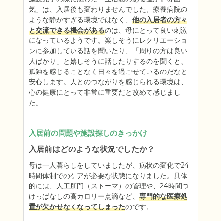
気」は、入居後も変わりませんでした。療養病院の
ような静かすぎる環境ではなく、
他の入居者の方々
と交流できる機会がある
のは、母にとって良い刺激
になっているようです。楽しそうにレクリエーショ
ンに参加している話を聞いたり、「周りの方は良い
人ばかり」と嬉しそうに話したりするのを聞くと、
孤独を感じることなく日々を過ごせているのだなと
安心します。人とのつながりを感じられる環境は、
心の健康にとって非常に重要だと改めて感じまし
た。
入居前の問題や施設探しのきっかけ
入居前はどのような状況でしたか？
母は一人暮らしをしていましたが、病状の変化で24
時間体制でのケアが必要な状態になりました。具体
的には、人工肛門（ストーマ）の管理や、24時間つ
けっぱなしの高カロリー点滴など、
専門的な医療処
置が欠かせなくなってしまった
のです。
