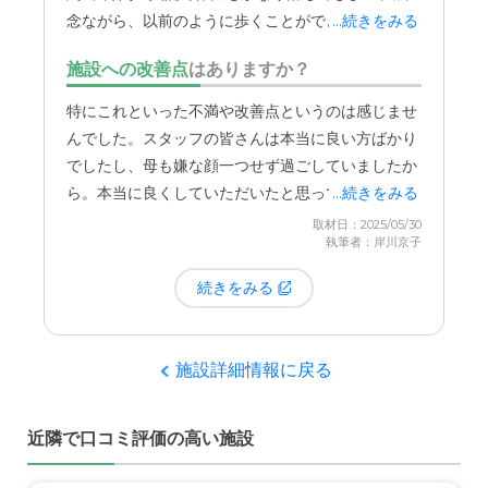
すく、周りの環境も静かで、満足しています。
念ながら、以前のように歩くことができなくなって
...続きをみる
しまいました。そのため、退院後は、より手厚い医
料金費用について
施設への改善点
はありますか？
療ケアが受けられる療養型の病院へ移ることになっ
料金は、施設を利用している方に聞いても、今の所は、要
たのです。
介護2のわりには、色々と対処して頂き、少しでも、金額
特にこれといった不満や改善点というのは感じませ
があがると、連絡をくださり、相談にのってくださるの
んでした。スタッフの皆さんは本当に良い方ばかり
で、安い方だと思う。
こちらでは、スタッフの皆さんが本当に一生懸命ケ
でしたし、母も嫌な顔一つせず過ごしていましたか
アしてくださいましたし、母自身もとても居心地が
ら。本当に良くしていただいたと思っています。
...続きをみる
良かったようです。ただ、母も高齢でしたから、
取材日：2025/05/30
徐々に体力も落ちてきていたのかもしれません。入
執筆者：岸川京子
居中も2、3回救急車を呼ぶような状態になったこと
続きをみる
もあり、施設の方にはご迷惑をおかけしてしまった
な、という気持ちもあります。医療的なケアの必要
性が高まってきた母にとっては、施設の対応できる
施設詳細情報に戻る
範囲を超えてしまったのだと思います。できること
なら、
もっと長くお世話になりたかった
のです
が…。
近隣で口コミ評価の高い施設