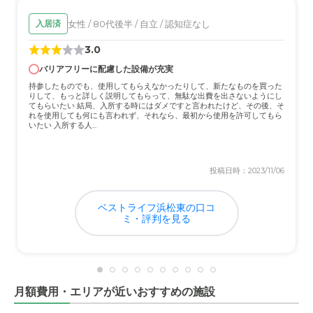
女性 / 80代後半 / 自立 / 認知症なし
入居済
3.0
バリアフリーに配慮した設備が充実
持参したものでも、使用してもらえなかったりして、新たなものを買った
りして、もっと詳しく説明してもらって、無駄な出費を出さないようにし
てもらいたい 結局、入所する時にはダメですと言われたけど、その後、そ
れを使用しても何にも言われず、それなら、最初から使用を許可してもら
いたい 入所する人...
投稿日時：2023/11/06
ベストライフ浜松東の口コ
ミ・評判を見る
月額費用・エリアが近いおすすめの施設