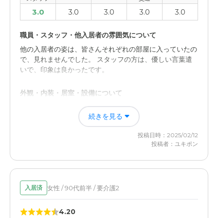
3.0
3.0
3.0
3.0
3.0
職員・スタッフ・他入居者の雰囲気について
他の入居者の姿は、皆さんそれぞれの部屋に入っていたの
で、見れませんでした。 スタッフの方は、優しい言葉遣
いで、印象は良かったです。
外観・内装・居室・設備について
施設の中は、明るく感じました。 部屋は、北向きと南向
続きを見る
きがあるので、日当たりが違うなと思いました。
投稿日時：2025/02/12
介護医療サービスについて
投稿者：ユキポン
お部屋を提供していただくと言う観点から、必要最低限の
ことをしていただくといった、印象でした。
女性 / 90代前半 / 要介護2
近隣環境や交通アクセスについて
入居済
幹線道路が横を通っているので、そちら側は危ない感じで
4.20
す。 南側は、近所の家庭菜園があったりして、穏やかな