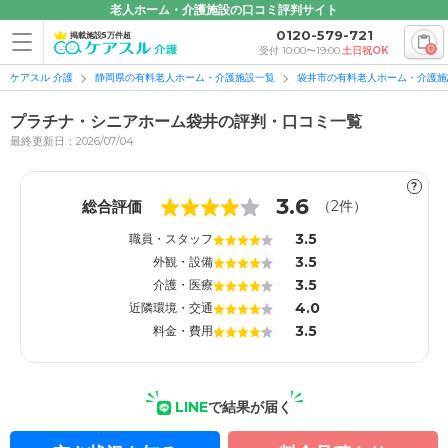
老人ホーム・介護施設の口コミ評判サイト
0120-579-721
掲載施設5万件超
0
受付 10:00〜19:00
土日祝OK
ケアスル 介護
静岡県の有料老人ホーム・介護施設一覧
袋井市の有料老人ホーム・介護施
プラチナ・シニアホーム袋井の評判・口コミ一覧
最終更新日：2026/07/04
?
1
1
3.6
総合評価
（
2
件）
3.5
職員・スタッフ
3.5
外観・設備
3.5
介護・医療
4.0
近隣環境・交通
3.5
料金・費用
LINE
で結果が届く