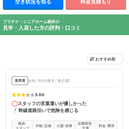
空き状況を知る
料金見積もり
プラチナ・シニアホーム袋井の
見学・入居した方の評判・口コミ
女性 / 80代後半 / 要介護1
見学済
3.00
スタッフの言葉遣いが優しかった
幹線道路沿いで危険を感じる
職員･
近隣環境･
外観･設備
介護･医療
料金･費用
スタッフ
交通