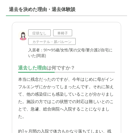
退去を決めた理由・退去体験談
職員・スタッフ・他入居者の雰囲気について
施設は、明るい雰囲気で、職員の方も、優しく とても親
切で、明るく、入居者の方も、会えば挨拶をかわし、安心
して預けて入れる環境です。
症状なし
車椅子
カテーテル・尿バルーン
外観・内装・居室・設備について
入居者：91〜95歳/女性/実の父母/要介護2/自宅に
いた(同居)
部屋が綺麗で、広く車椅子でも、充分生活が出来る。トイ
レも広い。又、入居者の希望で部屋の模様替えができるの
退去した理由
は何ですか？
がいい。
本当に残念だったのですが、今年はじめに母がイン
介護医療サービスについて
フルエンザにかかってしまったんです。それに加え
ケアマネさん、訪看さん、リハビリとしっかり、計画を立
て、他の感染症にも感染していることが分かりまし
てて頂き、本人・家族に負担がかからないよう配慮しても
た。施設の方ではこの状態での対応は難しいとのこ
らえている。
とで、急遽、総合病院へ入院することになりまし
た。
近隣環境や交通アクセスについて
車での移動ですが、東名・バイパスと交通面では、行きや
約1ヶ月間の入院で体力もかなり落ちてしまい、残