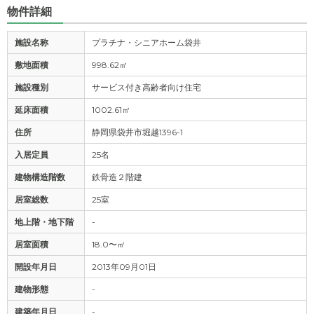
物件詳細
施設名称
プラチナ・シニアホーム袋井
敷地面積
998.62㎡
施設種別
サービス付き高齢者向け住宅
延床面積
1002.61㎡
住所
静岡県袋井市堀越1396-1
入居定員
25名
建物構造階数
鉄骨造２階建
居室総数
25室
地上階・地下階
-
居室面積
18.0〜㎡
開設年月日
2013年09月01日
建物形態
-
建築年月日
-