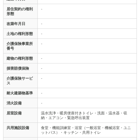
居住契約の権利
-
形態
改築年月日
-
土地の権利形態
-
介護保険事業所
-
番号
建物の権利形態
-
損害賠償保険
-
介護保険サービ
-
ス
耐火建築物基準
-
消火設備
-
居室設備
温水洗浄・暖房便座付きトイレ・洗面・温水器・収
納・エアコン・緊急呼出装置
共用施設設備
食堂・機能訓練室・浴室（一般浴室・機械浴室・ユニ
ットバス）・キッチン・共用トイレ