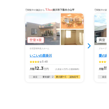
7.1
掛川市下垂木小山平
閲覧中の施設から
km
閲覧中の施
空室3室
満室
住宅型有料老人ホーム
グループホ
いこいの里掛川
愛の家
3.45
12.3
11
月額
万円
月額
(入居金
12
万円
+介護保険料)
自立
要支援1・2
要介護1〜5
認知症可
自立