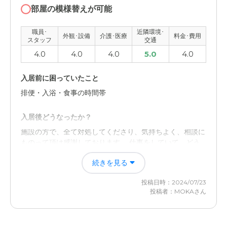
印象でした。
部屋の模様替えが可能
料金費用について
職員･
近隣環境･
外観･設備
介護･医療
料金･費用
スタッフ
交通
やはり、色々と細かなサービスを受けるとその都度かかっ
4.0
4.0
4.0
5.0
4.0
てくるので、どこまでかかるのかわからないなと思いまし
た。
入居前に困っていたこと
排便・入浴・食事の時間帯
入居後どうなったか？
施設の方で、全て対処してくださり、気持ちよく、相談に
ものって頂け感謝しております。 仕事をしていて、どう
しても、時間通りに食事も出せず、また、排便も何回も呼
続きを見る
ばれて仕事にも支障をきたし、周りにも迷惑かけてていた
ので、施設入居後は、とても、生活が安定しています。
投稿日時：2024/07/23
投稿者：MOKAさん
プラチナ・シニアホーム袋井の評価
明るい雰囲気、清潔感、個人のプライバシーを尊重して頂
け、何よりも職員さんが、明るく親切です。