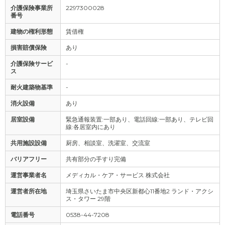
介護保険事業所
2297300028
番号
建物の権利形態
賃借権
損害賠償保険
あり
介護保険サービ
-
ス
耐火建築物基準
-
消火設備
あり
居室設備
緊急通報装置:一部あり、電話回線:一部あり、テレビ回
線:各居室内にあり
共用施設設備
厨房、相談室、洗濯室、交流室
バリアフリー
共有部分の手すり完備
運営事業者名
メディカル・ケア・サービス 株式会社
運営者所在地
埼玉県さいたま市中央区新都心11番地2 ランド・アクシ
ス・タワー 29階
電話番号
0538-44-7208