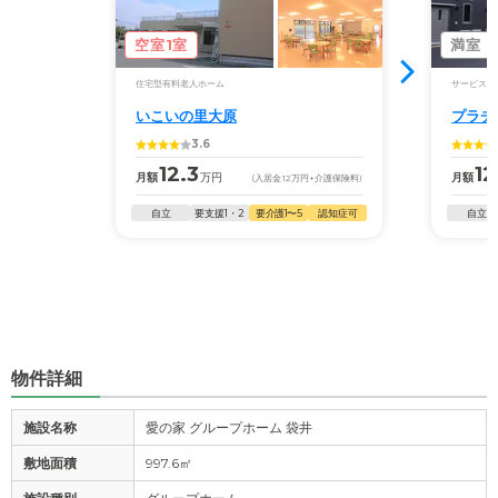
空室1室
満室
住宅型有料老人ホーム
サービス付
いこいの里大原
プラチ
3.6
12.3
12
月額
万円
月額
(入居金
12
万円
+介護保険料)
自立
要支援1・2
要介護1〜5
認知症可
自立
物件詳細
施設名称
愛の家 グループホーム 袋井
敷地面積
997.6㎡