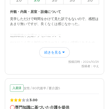
2.0
3.0
3.0
3.0
3.0
外観・内装・居室・設備について
見学しただけで時間をかけて見た訳でもないので、感想は
あまり無いですが、良くなくは感じなかった。
近隣環境や交通アクセスについて
やはりこう言う施設はアクセスしずらい場所にあるため、
交通が大変だったのでちょっと頻繁にはなかなか訪れるこ
続きを見る
とが難儀する。
投稿日時：2024/10/29
投稿者：やえ
女性 / 80代後半 / 要介護5
入居済
3.00
専門知識に基づいた介護を提供