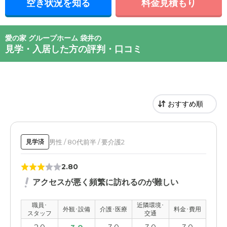
空き状況を知る
料金見積もり
愛の家 グループホーム 袋井の
見学・入居した方の評判・口コミ
男性 / 80代前半 / 要介護2
見学済
2.80
アクセスが悪く頻繁に訪れるのが難しい
職員･
近隣環境･
外観･設備
介護･医療
料金･費用
スタッフ
交通