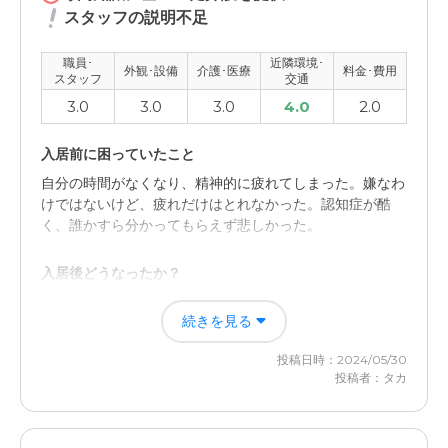
スタッフの説明不足
職員･
近隣環境･
外観･設備
介護･医療
料金･費用
スタッフ
交通
3.0
3.0
3.0
4.0
2.0
入居前に困っていたこと
自分の時間がなくなり、精神的に疲れてしまった。嫌なわ
けではないけど、疲れだけはとれなかった。認知症が酷
く、誰かすら分かってもらえず悲しかった。
入居後どうなったか？
やはり一緒に生活したいと思う。心身的には楽になった
続きを見る
が、これが、正しいのかはよくわからないし、複雑な感情
を抱きながら生活している。
投稿日時：2024/05/30
投稿者：タカ
愛の家 グループホーム 袋井の評価
親が喜んでいるのか、楽しんでいるのかすらわからないけ
ど、場所はあまり遠くないのが良かった。