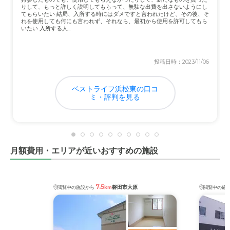
りして、もっと詳しく説明してもらって、無駄な出費を出さないようにし
何よりも本人の生気がよみがえり、いきいきしてる。 職
てもらいたい 結局、入所する時にはダメですと言われたけど、その後、そ
れを使用しても何にも言われず、それなら、最初から使用を許可してもら
員スタッフのことも信頼してる様子で、楽しそう。
いたい 入所する人...
近隣環境や交通アクセスについて
投稿日時：2023/11/06
近隣環境や交通アクセスに対して受けた印象は、これとい
って特にない。これといって特になし
ベストライフ浜松東の口コ
ミ・評判を見る
料金費用について
相場的に仕方のないことなのかもしれないが、費用負担が
大変。空いた時間で稼いだお金を支払いに当ててる感じ
月額費用・エリアが近いおすすめの施設
7.5
磐田市大原
閲覧中の施設から
km
閲覧中の施