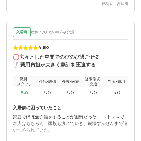
投稿者：合唱団
高い気もするが、これが、普通だとも思う。できればもっ
愛の家 グループホーム 袋井の評価
と安く利用できたら嬉しいです。
施設のきれいさと立地と環境が良かったことと、レクレー
ションをたくさん実施してくれるところ。
女性 / 70代前半 / 要介護4
入居済
職員・スタッフ・他入居者の雰囲気について
4.80
他の入居者は 介護レベルもまだ低いので、ほうなので関
係性としては良かったと思います。
広々とした空間でのびのび過ごせる
費用負担が大きく家計を圧迫する
外観・内装・居室・設備について
水回りがきれいなのはとても、印象がとてもよかったでで
職員･
近隣環境･
外観･設備
介護･医療
料金･費用
スタッフ
交通
す。管理が行き届いているな感じ。
5.0
5.0
5.0
5.0
4.0
介護医療サービスについて
入居前に困っていたこと
医療レベルはあまり高いとも思いませんでしたが、介護レ
ベルは安心して見れました。
家庭でほぼ全介護をすることが困難だった。 ストレスで
本人はもちろん、家族も疲れていき、崩壊すんぜんまで追
いつめられていた。
近隣環境や交通アクセスについて
アクセスはあまり良くはないが、基本は自家用車行動なの