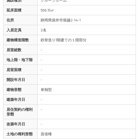
施設種別
グループホーム
延床面積
556.15㎡
住所
静岡県袋井市堀越2-14-1
入居定員
2名
建物構造階数
鉄骨造り1階建ての１階部分
居室総数
-
地上階・地下階
-
居室面積
-
開設年月日
-
建物形態
単独型
建築年月日
-
居住契約の権利
-
形態
改築年月日
-
土地の権利形態
賃借権