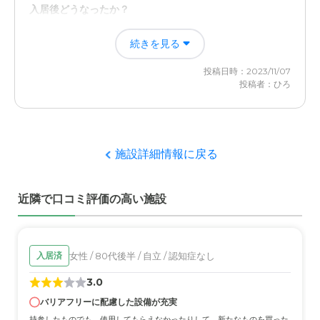
入居後どうなったか？
でまったく問題はありませんでした。
それぞれの負担が軽くなった。 もともと人との交流が好
続きを見る
きで、人付き合いも良かった本人が、元気を取り戻し、も
料金費用について
との明るい性格に戻った
当然元々見込んでる費用ではないので満足ではない。なる
投稿日時：2023/11/07
べく保障内でやってもらいたいものです。
投稿者：ひろ
愛の家 グループホーム 袋井の評価
施設の方の説明や対応、食事風景やイベント内容を見学・
体験して、本人が興味を示した。
施設詳細情報に戻る
職員・スタッフ・他入居者の雰囲気について
職員スタッフの方たちは親切丁寧な印象を受けた。 他の
近隣で口コミ評価の高い施設
入居者の方たちも穏やかな雰囲気で、全体的に居心地良さ
そう。
外観・内装・居室・設備について
女性 / 80代後半 / 自立 / 認知症なし
入居済
変に派手さはなく、品があり、立派で、とてもきれい。
3.0
のびのびとした空間で自由度もあり、楽しく過ごせそう。
バリアフリーに配慮した設備が充実
介護医療サービスについて
持参したものでも、使用してもらえなかったりして、新たなものを買った