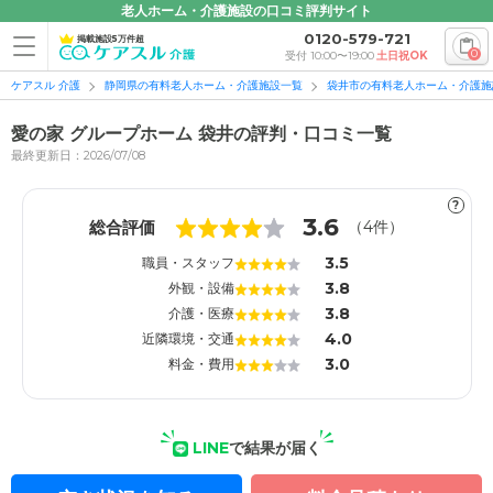
老人ホーム・介護施設の口コミ評判サイト
0120-579-721
掲載施設5万件超
0
受付 10:00〜19:00
土日祝OK
ケアスル 介護
静岡県の有料老人ホーム・介護施設一覧
袋井市の有料老人ホーム・介護施
愛の家 グループホーム 袋井の評判・口コミ一覧
最終更新日：2026/07/08
?
1
1
3.6
総合評価
（
4
件）
3.5
職員・スタッフ
3.8
外観・設備
3.8
介護・医療
4.0
近隣環境・交通
3.0
料金・費用
LINE
で結果が届く