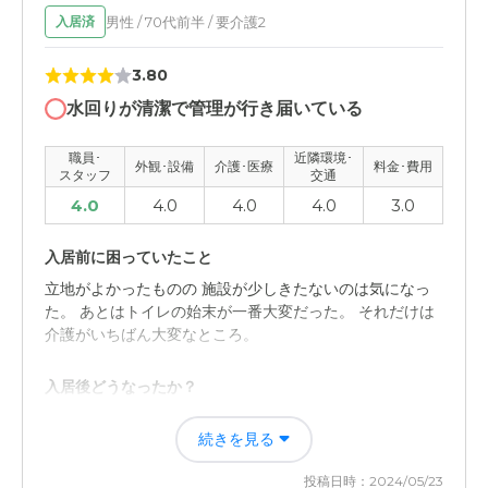
男性 / 70代前半 / 要介護2
入居済
職員・スタッフ・他入居者の雰囲気について
3.80
スタッフからのちゃんとした状況説明がないように感じて
しまう。他入居者は、同じような方が多い。
水回りが清潔で管理が行き届いている
外観・内装・居室・設備について
職員･
近隣環境･
外観･設備
介護･医療
料金･費用
スタッフ
交通
きれいにしているし、場所はのどかでいいと感じる。晴れ
4.0
4.0
4.0
4.0
3.0
ている日は、景色もいいと思う。
入居前に困っていたこと
介護医療サービスについて
立地がよかったものの 施設が少しきたないのは気になっ
専門的な知識で、仕事をそつなくしてくれるので、尊敬す
た。 あとはトイレの始末が一番大変だった。 それだけは
る。感情がないようにも感じてしまう。
介護がいちばん大変なところ。
近隣環境や交通アクセスについて
入居後どうなったか？
渋滞もなく、あまり遠くもなく場所的にはとても良いと思
立地がとてもよかったから。 環境は大事なので、安心し
う。景色もよくて、行きやすいです。
続きを見る
て任せることができるから。レクレーションも多くて良か
った。認知症予防になる。
料金費用について
投稿日時：2024/05/23