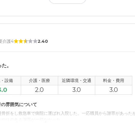
 要介護4
2.40
った。
観・設備
介護・医療
近隣環境・交通
料金・費用
3.0
2.0
3.0
3.0
者の雰囲気について
盤骨折をし救急車で病院に運ばれ入院した。一応職員から謝罪があった
いやりのある謝罪が一切なかった。
について