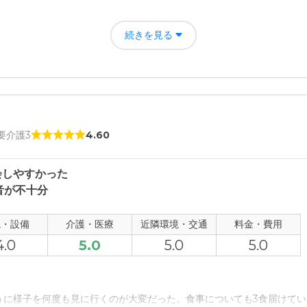
について
ので、入居した父親が不安に思わなかったことがとても良かった。施設
続きを見る
ムーズだったのが助かった。
 要介護3
4.60
会しやすかった
音が不十分
観・設備
介護・医療
近隣環境・交通
料金・費用
4.0
5.0
5.0
5.0
うに様子を何度も見に行くのが大変だった。食事についても3食届けてい