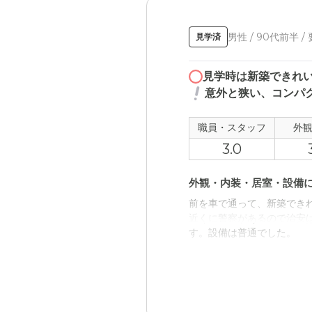
男性 / 90代前半 /
見学済
見学時は新築できれ
意外と狭い、コンパ
職員・スタッフ
外
3.0
外観・内装・居室・設備
前を車で通って、新築でき
近くに警察があるので治安
す。設備は普通でした。
近隣環境や交通アクセス
事前にホームページで見た
め、信号待ちの車が多い時