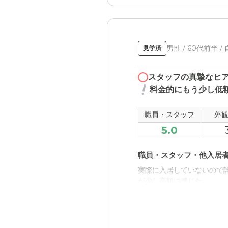
男性 / 60代前半 /
見学済
スタッフの真摯なヒ
料金的にもう少し低
職員・スタッフ
外
5.0
職員・スタッフ・他入居
実際に入居していないので
が少し高額に感じた。
介護医療サービスについ
交通の便がとても良く（阪