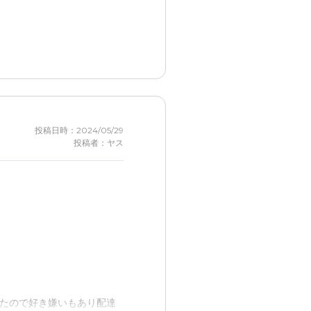
も新しく、エレベーターも完
投稿日時：2024/05/29
投稿者：ヤス
たので好き嫌いもあり配達