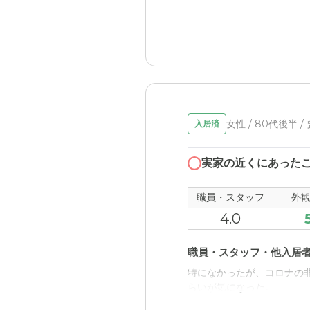
見学時にお風呂な床に畳を
かった。
女性 / 80代後半 /
入居済
実家の近くにあった
職員・スタッフ
外
4.0
職員・スタッフ・他入居
特になかったが、コロナの
らいが気になった。