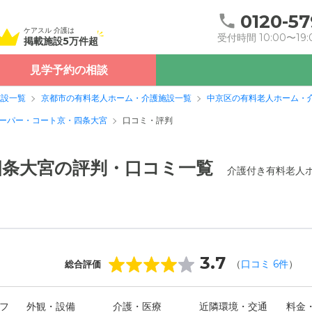
0120-57
ケアスル 介護は
受付時間 10:00〜19:
掲載施設5万件超
見学予約の相談
施設一覧
京都市の有料老人ホーム・介護施設一覧
中京区の有料老人ホーム・
ーパー・コート京・四条大宮
口コミ・評判
四条大宮の評判・口コミ一覧
介護付き有料老人
3.7
（
口コミ
6
件
）
総合評価
フ
外観・設備
介護・医療
近隣環境・交通
料金