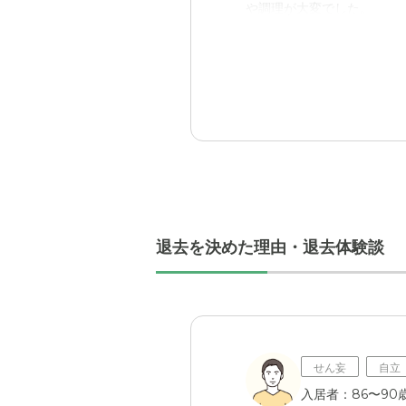
や調理が大変でした。
入居後どうなったか？
スタッフの方が入浴、食事
掛けてくださったので痴呆
スーパー・コート京・四
安心して預けることができ
職員・スタッフ・他入居
隣人とのトラブルが少しあ
退去を決めた理由・退去体験談
外観・内装・居室・設備
耳も難聴になっていたので
介護医療サービスについ
せん妄
自立
介護については、十分なほ
入居者：86〜90