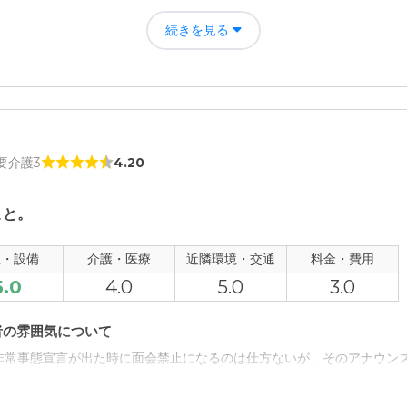
使っている温泉をトラックで運んでると聞いてすごいなと思った。また
続きを見る
 要介護3
4.20
こと。
観・設備
介護・医療
近隣環境・交通
料金・費用
5.0
4.0
5.0
3.0
者の雰囲気について
非常事態宣言が出た時に面会禁止になるのは仕方ないが、そのアナウン