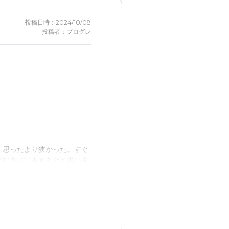
投稿日時：2024/10/08
投稿者：プログレ
、思ったより狭かった。すぐ
望む方には不向きだと思いま
い。すぐ横に信号があるた