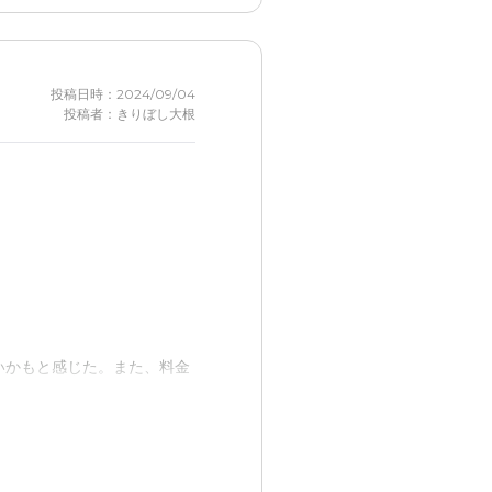
投稿日時：2024/09/04
投稿者：きりぼし大根
いかもと感じた。また、料金
また、天然温泉があるのも