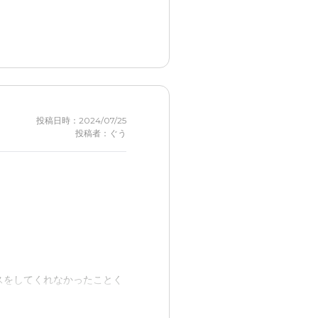
営業の人の対応が爽やかでよ
投稿日時：2024/07/25
投稿者：ぐう
スをしてくれなかったことく