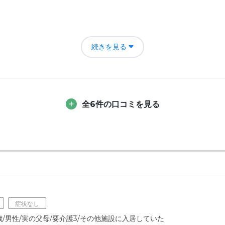
、排便など身の回りの事をやっていただけたので安心して預けることが
続きを見る
の方も進むのが遅くなったと思います。
条大宮の評価
たので家族も助かって生活する事ができ、毎日の生活が楽になりました
全6件の口コミを見る
者の雰囲気について
ったが、スタッフの方が良く大きな影響を与えるものでなくなった。
について
、隣の部屋との壁の消音が不十分で隣の方とトラブルになった事があっ
て
症状なし
ど良くしていただいたと思う。また、娯楽などもあり痴呆の進みが落ち
歳/男性/実の父母/要介護3/その他施設に入居していた