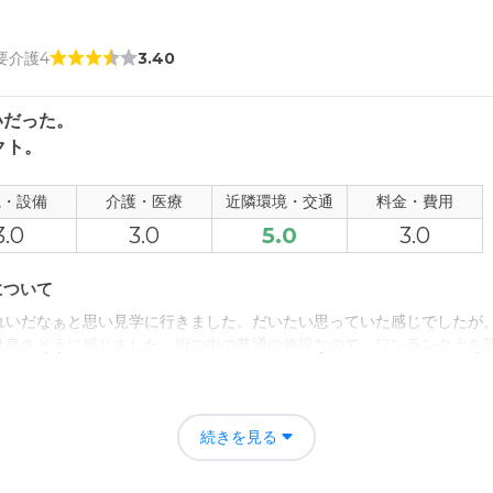
 要介護4
3.40
いだった。
クト。
観・設備
介護・医療
近隣環境・交通
料金・費用
3.0
3.0
5.0
3.0
について
れいだなぁと思い見学に行きました。だいたい思っていた感じでしたが
は良さそうに感じました。街の中の普通の施設なので、ワンランク上を
について
続きを見る
写真と比べると、意外と狭かった。駐車場が２台ぐらいしか停められな
は駐車しにくい。スタッフの方が、建物の横で喫煙、談笑していた。