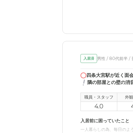
近隣環境や交通アクセス
まずは実家の近くにあった
備していたので、移動もス
男性 / 80代前半 /
入居済
四条大宮駅が近く面
隣の部屋との壁の消
職員・スタッフ
外
4.0
入居前に困っていたこと
一人暮らしの為、毎日のよ