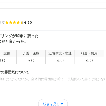
 自立
4.20
アリングが印象に残った
額だと良かった。
観・設備
介護・医療
近隣環境・交通
料金・費用
3.0
5.0
4.0
4.0
者の雰囲気について
詳細は分からないが、全体的に雰囲気が暗く、長期間の入居には向かな
て
急四条大宮駅から徒歩5分くらい）、専門医や看護制度も充実していた。
続きを見る