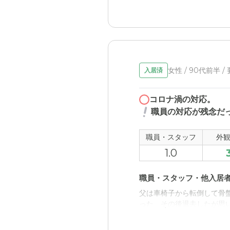
良い点と感じた。
女性 / 90代前半 /
入居済
コロナ渦の対応。
職員の対応が残念だ
職員・スタッフ
外
1.0
職員・スタッフ・他入居
父は車椅子から転倒して骨
った。その後退去したが思
外観・内装・居室・設備