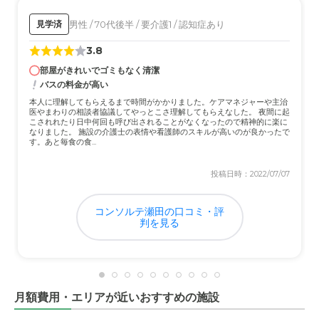
男性 / 70代後半 / 要介護1 / 認知症あり
見学済
3.8
部屋がきれいでゴミもなく清潔
バスの料金が高い
本人に理解してもらえるまで時間がかかりました。ケアマネジャーや主治
医やまわりの相談者協議してやっとこさ理解してもらえなした。 夜間に起
こされれたり日中何回も呼び出されることがなくなったので精神的に楽に
なりました。 施設の介護士の表情や看護師のスキルが高いのが良かったで
す。あと毎食の食...
投稿日時：2022/07/07
コンソルテ瀬田の口コミ・評
判を見る
月額費用・エリアが近いおすすめの施設