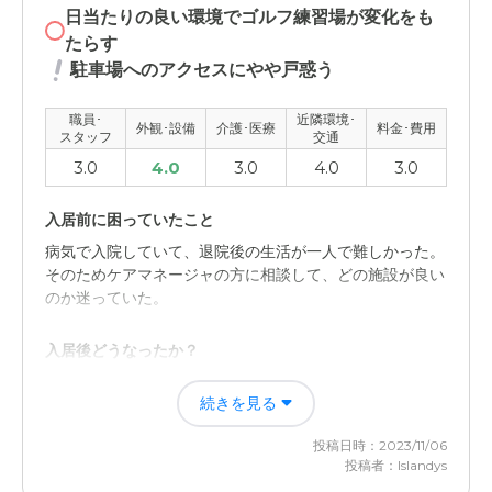
応のお陰で満足の行く介護ができた。
日当たりの良い環境でゴルフ練習場が変化をも
たらす
外観・内装・居室・設備について
駐車場へのアクセスにやや戸惑う
新設の施設で清潔で快適でしたが、廊下が長いため施設内
移動は大変だと感じました。
職員･
近隣環境･
外観･設備
介護･医療
料金･費用
スタッフ
交通
3.0
4.0
3.0
4.0
3.0
介護医療サービスについて
システムや法整備がややこしかった。それでもスタッフさ
入居前に困っていたこと
ん達の対応により、何とか介護をすることができた。
病気で入院していて、退院後の生活が一人で難しかった。
そのためケアマネージャの方に相談して、どの施設が良い
近隣環境や交通アクセスについて
のか迷っていた。
自宅から徒歩で行ける立地だったので、緊急の呼び出しで
も対応できて良かった。
入居後どうなったか？
本人が入院中との環境の変化に対応することが難しく、入
料金費用について
続きを見る
居中にいろいろとトラブルを起こして、その対応で、施設
サービスや対応が良かったため、料金としては高い印象が
のスタッフが戸惑っていた。
強かったです。人件費を考えると妥当かもしれません。
投稿日時：2023/11/06
投稿者：Islandys
SOMPOケア そんぽの家Ｓ常磐野(ときわの)の評価