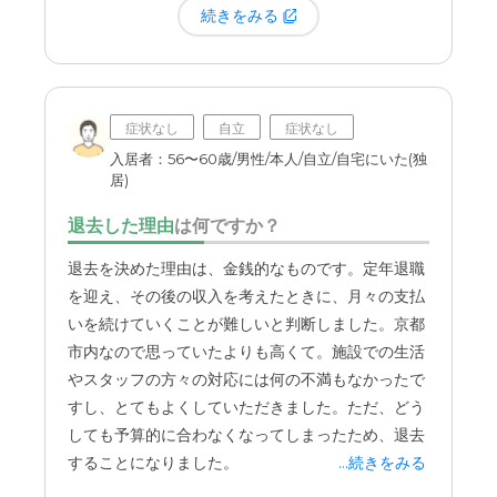
承知していますが、非常事態に置かれた家族の心境
続きをみる
を思うと、もう少し温かみのある言葉がけがあって
も良かったのではないかと、少し寂しい気持ちにな
りました。
症状なし
自立
症状なし
二つ目は、費用に関する規定についてです。契約で
入居者：56〜60歳/男性/本人/自立/自宅にいた(独
ある以上、仕方がないことは重々承知しています。
居)
しかし、入居から24時間も経たずに退去となったに
もかかわらず、
支払った費用が返金されなかった
の
退去した理由
は何ですか？
は、正直に申し上げて非常に厳しいものでした。
退去を決めた理由は、金銭的なものです。定年退職
を迎え、その後の収入を考えたときに、月々の支払
このような不測の事態は稀だとは思いますが、例え
いを続けていくことが難しいと判断しました。京都
ば日割りでの返金など、もう少し柔軟な対応をご検
市内なので思っていたよりも高くて。施設での生活
討いただけると、家族としては大変救われるのでは
やスタッフの方々の対応には何の不満もなかったで
ないかと感じます。
すし、とてもよくしていただきました。ただ、どう
しても予算的に合わなくなってしまったため、退去
することになりました。
...続きをみる