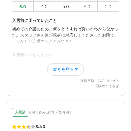
5.0
4.0
4.0
4.0
2.0
入居前に困っていたこと
初めての介護のため、何をどうすれば良いかわからなかっ
た。スタッフさん達が親身に対応してくださったお陰で、
しっかりと介護することができた。
入居後どうなったか？
スタッフさん達の対応のお陰で、しっかりと介護できて感
続きを見る
謝しかない。施設によって対応も違うので、施設選びは大
切だと感じました。
投稿日時：2024/04/04
投稿者：うさぎ
SOMPOケア そんぽの家Ｓ常磐野(ときわの)の評価
スタッフさん達の親切な対応と、自宅からのアクセスが良
かったのでしっかりと介護できた。
女性 / 90代前半 / 要介護1
入居済
職員・スタッフ・他入居者の雰囲気について
3.40
分からないことが多い介護だったが、スタッフさん達の対