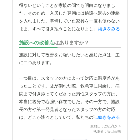
ので。
得ないということが家族の間でも明白になりまし
た。そのため、入居した翌朝には施設へ退去の連絡
近隣環境や交通アクセスについて
を入れました。準備していた家具を一度も使わない
静かで閑静な場所ですが、ガレージなど、車を置く場所が
まま、すべて引き払うことになりました。
...続きをみる
もう少し余裕があればよかったです。
施設への改善点
はありますか？
料金費用について
施設に対して改善をお願いしたいと感じた点は、主
やはり、総合的に見ればなかなかの高額でした。ただ、現
に二つあります。
状を何とかするためには、払わざるを得ない…という感じ
でした。
一つ目は、スタッフの方によって対応に温度差があ
ったことです。父が倒れた際、救急車に同乗し、病
院まで付き添ってくださった男性スタッフの方は、
本当に親身で心強い存在でした。その一方で、施設
長の方や第一発見者となったスタッフの方の対応
は、どこか淡々としていて、私たちの不安な気持ち
...続きをみる
に寄り添ってもらえているとは感じられませんでし
取材日：2025/12/14
執筆者：谷口美咲
た。もちろん、お忙しい中で対応されていたことは