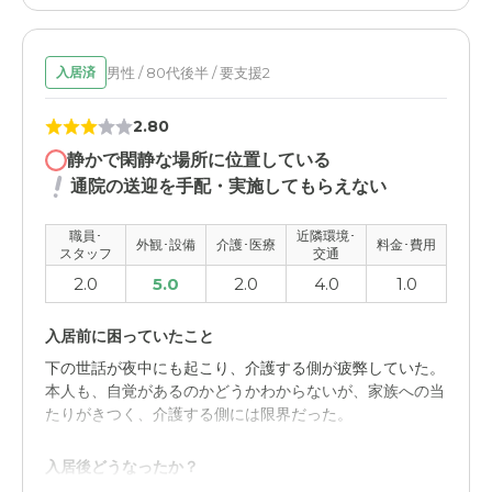
掃除の行き届いた綺麗な施設だった。ただ部屋の広さがや
や足らずに、入居者がなかなか落ち着くことができなかっ
た
男性 / 80代後半 / 要支援2
入居済
職員・スタッフ・他入居者の雰囲気について
2.80
スタッフに大変世話になったが、なかなか目の届かないと
静かで閑静な場所に位置している
ころもあって、入居者はかならずしも満足をしていなかっ
通院の送迎を手配・実施してもらえない
た
職員･
近隣環境･
外観･設備
介護･医療
料金･費用
外観・内装・居室・設備について
スタッフ
交通
日当たりの良い環境にあって、隣にゴルフの打ちっ放しが
2.0
5.0
2.0
4.0
1.0
あったが、それが邪魔にならずに、変化をもたらしてくれ
た
入居前に困っていたこと
下の世話が夜中にも起こり、介護する側が疲弊していた。
介護医療サービスについて
本人も、自覚があるのかどうかわからないが、家族への当
医療サービスはうけていないので、印象はない、介護サー
たりがきつく、介護する側には限界だった。
ビスについては他を知らないので、そんなものかと思って
いる
入居後どうなったか？