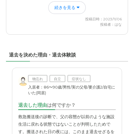
下の世話をしなくて済んだことと、本人にとっても、家族
近隣環境や交通アクセスについて
続きを見る
からうるさく言われることがなくなったので、快適に生活
道路に面した便利な場所にあった、ただ駐車場が裏道にあ
できるようになったと思う。
投稿日時：2023/11/06
って、そこへのアクセスにやや戸惑った
投稿者：はな
SOMPOケア そんぽの家Ｓ常磐野(ときわの)の評価
料金費用について
少人数で、アットホーム。目が行き届きやすいと感じた
他の施設と詳細を比べたことはないので、よくわからない
し、全体的に清潔感はあったと思う。
が、サ高住としてはこんなものかと思っていた
退去を決めた理由・退去体験談
職員・スタッフ・他入居者の雰囲気について
丁寧で親切に対応される方と、そうでない方の差があった
と感じた。たまたまかもしれないが。
物忘れ
自立
症状なし
外観・内装・居室・設備について
入居者：86〜90歳/男性/実の父母/要介護2/自宅に
いた(同居)
設備については、備え付けではなかったので、様々な家具
や家電製品を新調して用意する必要があった。
退去した理由
は何ですか？
介護医療サービスについて
救急搬送後の診断で、父の容態が以前のような施設
生活に戻れる状態ではないことが判明したためで
医療との連携が、もう少し密であったら良かったです。通
院などは、すべて家族が手配して連れて行かねばならない
す。搬送された日の夜には、このまま退去せざるを