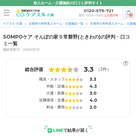
老人ホーム・介護施設の口コミ評判サイト
0120-579-721
掲載施設5万件超
0
受付 10:00〜19:00
土日祝OK
ケアスル 介護
京都府の有料老人ホーム・介護施設一覧
京都市の有料老人ホーム・介護施
SOMPOケア そんぽの家Ｓ常磐野(ときわの)の評判・口コ
ミ一覧
最終更新日：2026/06/10
1
1
?
3.3
総合評価
（
3
件）
3.3
職員・スタッフ
4.3
外観・設備
3.0
介護・医療
4.0
近隣環境・交通
2.0
料金・費用
LINE
で結果が届く