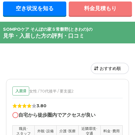
空き状況を知る
料金見積もり
SOMPOケア そんぽの家Ｓ常磐野(ときわの)の
見学・入居した方の評判・口コミ
女性 / 70代後半 / 要支援2
入居済
3.80
自宅から徒歩圏内でアクセスが良い
職員･
近隣環境･
外観･設備
介護･医療
料金･費用
スタッフ
交通