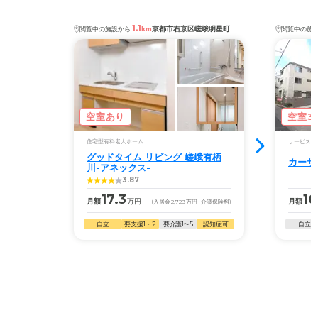
1.1
京都市右京区嵯峨明星町
閲覧中の施設から
km
閲覧中の施
空室あり
空室3
住宅型有料老人ホーム
サービス付
グッドタイム リビング 嵯峨有栖
カーサ
川-アネックス-
3.87
17.3
16
月額
万円
月額
(入居金
2,729
万円
+介護保険料)
自立
要支援1・2
要介護1〜5
認知症可
自立