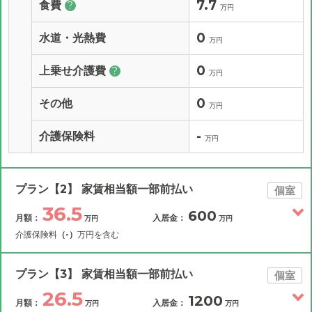
7.7
食費
?
万円
0
水道・光熱費
万円
0
上乗せ介護費
?
万円
0
その他
万円
-
介護保険料
万円
プラン【2】 家賃相当額一部前払い
個室
36.5
600
月額：
入居金：
万円
万円
介護保険料
（-）
万円を含む
その他費用
月額費用
入居金
補足情報
プラン【3】 家賃相当額一部前払い
個室
26.5
1200
月額：
入居金：
万円
万円
36.5
月額費用
?