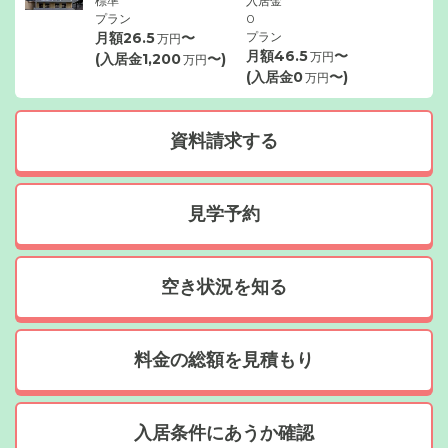
標準
入居金
プラン
0
月額
26.5
〜
プラン
万円
月額
46.5
〜
万円
(入居金
1,200
〜)
万円
(入居金
0
〜)
万円
資料請求する
見学予約
空き状況を知る
料金の総額を見積もり
入居条件にあうか確認