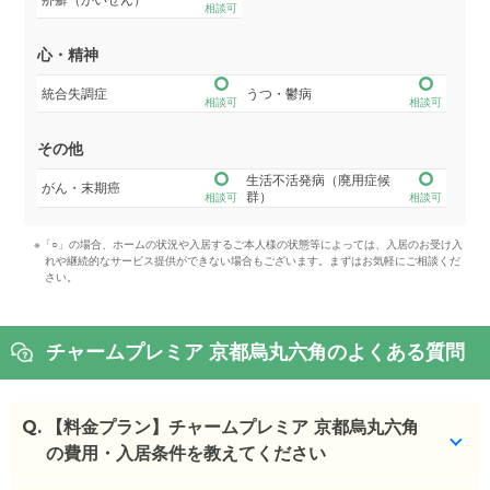
相談可
心・精神
統合失調症
うつ・鬱病
相談可
相談可
その他
生活不活発病（廃用症候
がん・末期癌
群）
相談可
相談可
※「○」の場合、ホームの状況や入居するご本人様の状態等によっては、入居のお受け入
れや継続的なサービス提供ができない場合もございます。まずはお気軽にご相談くだ
さい。
チャームプレミア 京都烏丸六角のよくある質問
Q.
【料金プラン】チャームプレミア 京都烏丸六角
の費用・入居条件を教えてください