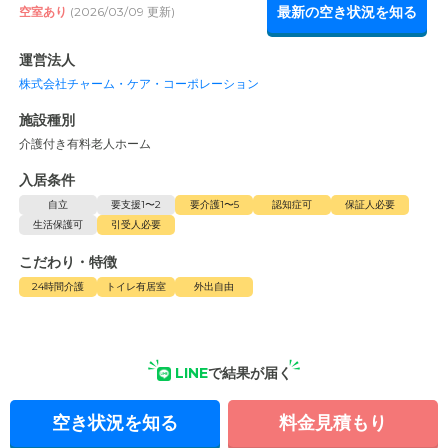
最新の空き状況を知る
空室あり
(2026/03/09 更新)
運営法人
株式会社チャーム・ケア・コーポレーション
施設種別
介護付き有料老人ホーム
入居条件
自立
要支援1〜2
要介護1〜5
認知症可
保証人必要
生活保護可
引受人必要
こだわり・特徴
24時間介護
トイレ有居室
外出自由
LINE
で結果が届く
空き状況を知る
料金見積もり