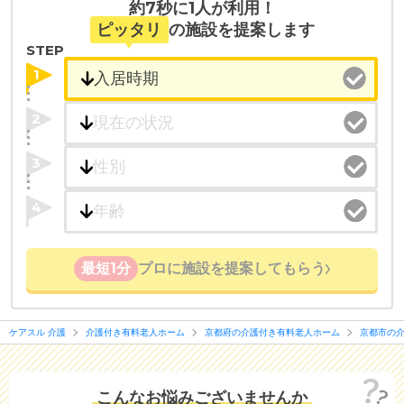
約7秒に1人が利用！
チャームプレミア 京都烏丸六角
の
交通アクセス
・全国10000件の介護施設情報を掲載
ピッタリ
の施設を提案します
・※京都市営地下鉄「烏丸御池」駅より徒歩約3分
幅広い選択肢の中から、条件にあった施設を選ぶ
STEP
（約230m） ※阪急京都線「烏丸」駅より徒歩約5分
ことができます。
1
（約400m）
・こだわりの条件や医療体制から施設を探せる
2
たとえば「カラオケ」「麻雀」が楽しめる施設、
「夫婦入居可」の施設、「看取り可」の施設など、
3
医療・看護体制から施設を探すこともできます。
4
最短1分
プロに施設を提案してもらう
ケアスル 介護
介護付き有料老人ホーム
京都府の介護付き有料老人ホーム
京都市の
こんなお悩みございませんか