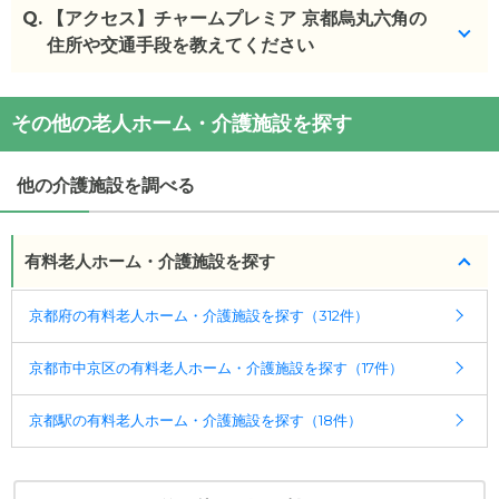
Q.
チャームプレミア 京都烏丸六角
【アクセス】チャームプレミア 京都烏丸六角の
の入居金・月額料金
は次のとおりです。
住所や交通手段を教えてください
・初期費用が
0
〜
1200
万円
・月額費用が
26.5
〜
46.5
万円
チャームプレミア 京都烏丸六角
の
交通アクセス
その他の老人ホーム・介護施設を探す
・
住所：
京都府
京都市中京区
六角通烏丸東入ル堂之
チャームプレミア 京都烏丸六角
の対応可能な入居条
前町245-1
件は次のとおりです。
・
最寄り駅：
烏丸駅
0.4km
烏丸御池駅
0.4km
四条
他の介護施設を調べる
・要介護度：要介護1、要介護2、要介護3、要介護
駅
0.5km
京都市役所前駅
0.9km
京都河原町駅
4、要介護5
0.9km
二条城前駅
1.0km
丸太町駅
1.1km
大宮駅
・認知症：受け入れ可
有料老人ホーム・介護施設を探す
1.1km
三条駅
1.1km
祇園四条駅
1.1km
四条大宮駅
1.2km
三条京阪駅
1.3km
五条駅
1.3km
清水五条駅
ケアスル 介護では詳細な
料金プラン
をご確認頂けま
1.5km
神宮丸太町駅
1.6km
二条駅
1.7km
東山駅
京都府の有料老人ホーム・介護施設を探す（312件）
す。詳しくは
こちら
。
1.9km
七条駅
2.1km
丹波口駅
2.1km
京都駅
2.4km
西
大路三条駅
2.5km
梅小路京都西駅
2.6km
西院駅
京都市中京区の有料老人ホーム・介護施設を探す（17件）
◎ケアスル 介護の3つの特徴
2.6km
今出川駅
2.6km
西大路御池駅
2.7km
蹴上駅
・経験豊富な入居相談員が完全無料で施設探しをサ
2.7km
出町柳駅
2.8km
円町駅
3.0km
東福寺駅
京都駅の有料老人ホーム・介護施設を探す（18件）
ポート
3.0km
東寺駅
3.1km
九条駅
3.1km
山ノ内駅
3.4km
鞍
入居相談：
0120-579-721
（無料）
馬口駅
3.4km
受付時間：10：00～19：00