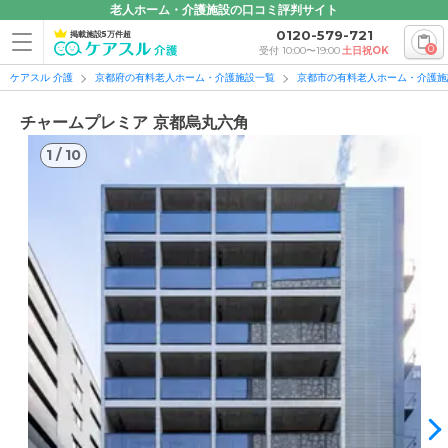
老人ホーム・介護施設の口コミ評判サイト
0120-579-721
掲載施設5万件超
0
受付 10:00〜19:00
土日祝OK
ケアスル 介護
京都府の有料老人ホーム・介護施設一覧
京都市の有料老人ホーム・介護施
チャームプレミア 京都烏丸六角
1
/
10
1
/
10