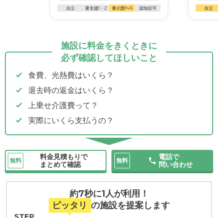
自立
要支援1・2
要介護1〜5
認知症可
自立
施設に料金をきくときに
必ず確認してほしいこと
食費、光熱費はいくら？
退去時の返金はいくら？
上乗せ介護費って？
実際にいくら支払うの？
料金見積もりで
電話で
無料
無料
まとめて確認
問い合わせ
約7秒に1人が利用！
ピッタリ
の施設を提案します
STEP