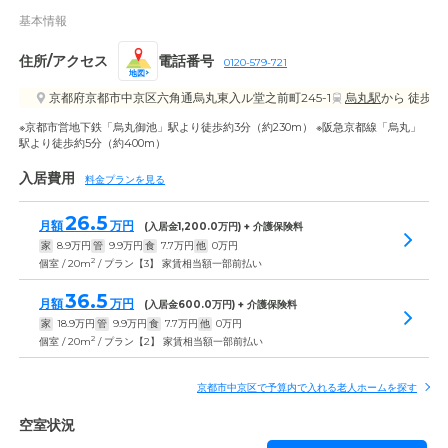
基本情報
住所/アクセス
電話番号
0120-579-721
地図
京都府京都市中京区六角通烏丸東入ル堂之前町245-1
烏丸駅
から 徒歩5
※京都市営地下鉄「烏丸御池」駅より徒歩約3分（約230m） ※阪急京都線「烏丸」
駅より徒歩約5分（約400m）
入居費用
料金プランを見る
26.5
月額
万円
(入居金
1,200.0
万円) + 介護保険料
家
8.9
万円
管
9.9
万円
食
7.7
万円
他
0
万円
2
個室 / 20m
/ プラン【3】 家賃相当額一部前払い
36.5
月額
万円
(入居金
600.0
万円) + 介護保険料
家
18.9
万円
管
9.9
万円
食
7.7
万円
他
0
万円
2
個室 / 20m
/ プラン【2】 家賃相当額一部前払い
京都市中京区で予算内で入れる老人ホームを探す
空室状況