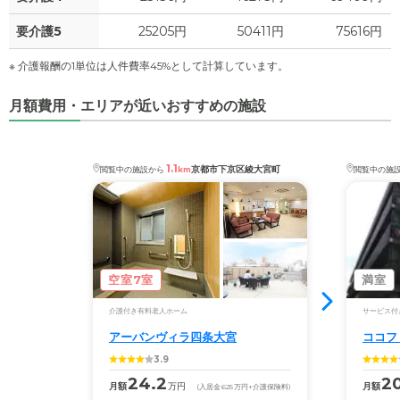
-
介護保険料
万円
要介護5
25205円
50411円
75616円
※ 介護報酬の1単位は人件費率45%として計算しています。
月額費用・エリアが近いおすすめの施設
1.1
京都市下京区綾大宮町
閲覧中の施設から
km
閲覧中の施
空室7室
満室
介護付き有料老人ホーム
サービス付
アーバンヴィラ四条大宮
ココフ
3.9
24.2
20
月額
万円
月額
(入居金
625
万円
+介護保険料)