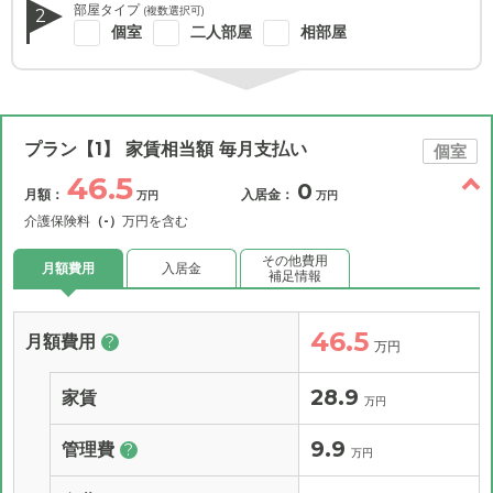
部屋タイプ
(複数選択可)
2
個室
二人部屋
相部屋
プラン【1】 家賃相当額 毎月支払い
個室
46.5
0
月額：
入居金：
万円
万円
介護保険料
（-）
万円を含む
その他費用
月額費用
入居金
補足情報
46.5
月額費用
?
万円
28.9
家賃
万円
9.9
管理費
?
万円