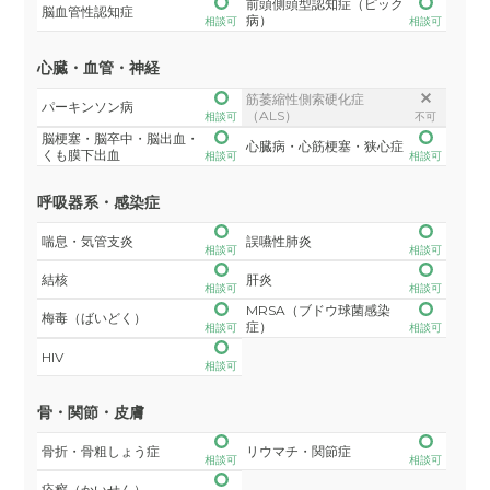
前頭側頭型認知症（ピック
脳血管性認知症
病）
相談可
相談可
心臓・血管・神経
筋萎縮性側索硬化症
パーキンソン病
（ALS）
相談可
不可
脳梗塞・脳卒中・脳出血・
心臓病・心筋梗塞・狭心症
くも膜下出血
相談可
相談可
呼吸器系・感染症
喘息・気管支炎
誤嚥性肺炎
相談可
相談可
結核
肝炎
相談可
相談可
MRSA（ブドウ球菌感染
梅毒（ばいどく）
症）
相談可
相談可
HIV
相談可
骨・関節・皮膚
骨折・骨粗しょう症
リウマチ・関節症
相談可
相談可
疥癬（かいせん）