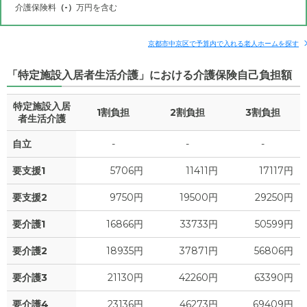
万円
介護保険料
（-）
万円を含む
18.9
その他費用
家賃
月額費用
入居金
万円
補足情報
京都市中京区で予算内で入れる老人ホームを探す
9.9
管理費
?
万円
「特定施設入居者生活介護」における介護保険自己負担額
26.5
月額費用
?
万円
7.7
食費
?
万円
特定施設入居
1割負担
2割負担
3割負担
8.9
家賃
者生活介護
万円
0
水道・光熱費
万円
自立
-
-
-
9.9
管理費
?
万円
0
上乗せ介護費
?
万円
要支援1
5706円
11411円
17117円
7.7
食費
?
万円
0
その他
要支援2
9750円
19500円
29250円
万円
0
水道・光熱費
万円
要介護1
16866円
33733円
50599円
-
介護保険料
万円
0
上乗せ介護費
?
万円
要介護2
18935円
37871円
56806円
0
要介護3
21130円
42260円
63390円
その他
万円
要介護4
23136円
46273円
69409円