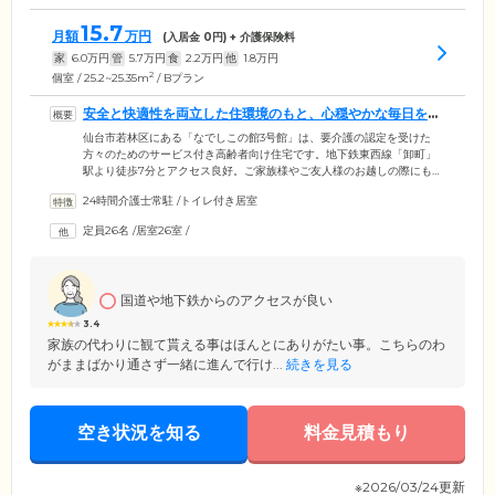
15.7
月額
万円
(入居金
0
円) + 介護保険料
家
6.0
万円
管
5.7
万円
食
2.2
万円
他
1.8
万円
2
個室 / 25.2~25.35m
/ Bプラン
安全と快適性を両立した住環境のもと、心穏やかな毎日をお
過ごしください
仙台市若林区にある「なでしこの館3号館」は、要介護の認定を受けた
方々のためのサービス付き高齢者向け住宅です。地下鉄東西線「卸町」
駅より徒歩7分とアクセス良好。ご家族様やご友人様のお越しの際にも便
利な立地です。館内は段差をなくし、つまずきや転倒を防止するオール
24時間介護士常駐
/
トイレ付き居室
バリアフリー設計を採用。全26戸のお部屋にはトイレや洗面台、収納、
ナースコールなどを完備しました。お気に入りのインテリアや思い出の
定員26名
/
居室26室
/
品のお持ち込みも可能です。ご自身のライフスタイルに合わせた空間
で、ゆったりとお過ごしください。そのほか、敷金・礼金・入居金は0円
のため、初期費用を抑えてお引越ししたい方にも最適です。
国道や地下鉄からのアクセスが良い
3.4
家族の代わりに観て貰える事はほんとにありがたい事。こちらのわ
がままばかり通さず一緒に進んで行け...
続きを見る
空き状況を知る
料金見積もり
※2026/03/24更新