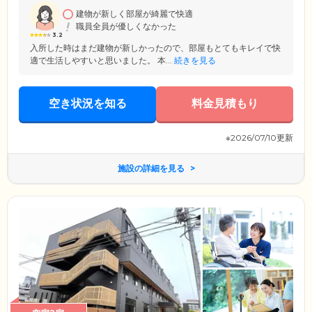
り徒歩5分と好アクセス。お忙しいご家族様もお気軽にお立ち寄りいただ
けます。
建物が新しく部屋が綺麗で快適
職員全員が優しくなかった
3.2
入所した時はまだ建物が新しかったので、部屋もとてもキレイで快
適で生活しやすいと思いました。 本...
続きを見る
空き状況を知る
料金見積もり
※2026/07/10更新
施設の詳細を見る