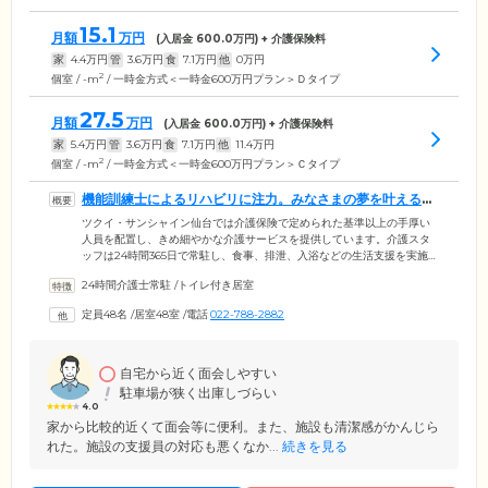
15.1
月額
万円
(入居金
600.0
万円) + 介護保険料
家
4.4
万円
管
3.6
万円
食
7.1
万円
他
0
万円
2
個室 / -m
/ 一時金方式＜一時金600万円プラン＞Ｄタイプ
27.5
月額
万円
(入居金
600.0
万円) + 介護保険料
家
5.4
万円
管
3.6
万円
食
7.1
万円
他
11.4
万円
2
個室 / -m
/ 一時金方式＜一時金600万円プラン＞Ｃタイプ
機能訓練士によるリハビリに注力。みなさまの夢を叶えるお
手伝いをします
ツクイ・サンシャイン仙台では介護保険で定められた基準以上の手厚い
人員を配置し、きめ細やかな介護サービスを提供しています。介護スタ
ッフは24時間365日で常駐し、食事、排泄、入浴などの生活支援を実施。
ご入居者様の健康管理や服薬管理は、常勤の看護師におまかせくださ
24時間介護士常駐
/
トイレ付き居室
い。協力医療機関とは万が一のときの往診や緊急時の受け入れ体制を整
えるほか、協力デンタルクリニックでは定期的な口腔ケア指導を提供。
定員48名
/
居室48室
/
電話
022-788-2882
さらに当施設では、機能訓練指導員によるリハビリにも注力。「あの場
所へもう一度訪れたい」「山登りをしてみたい」そんなみなさまの願い
を叶えるため、各専門家がチームとなって、夢の実現へ向けてお手伝い
をします。
自宅から近く面会しやすい
駐車場が狭く出庫しづらい
4.0
家から比較的近くて面会等に便利。また、施設も清潔感がかんじら
れた。施設の支援員の対応も悪くなか...
続きを見る