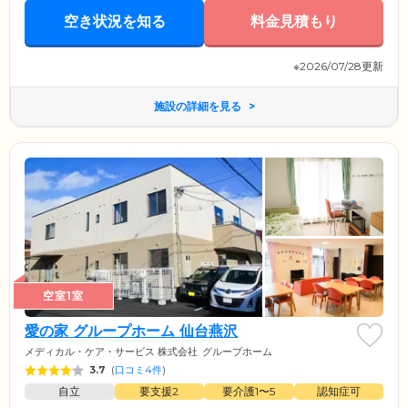
空き状況を知る
料金見積もり
※2026/07/28更新
施設の詳細を見る
空室1室
愛の家 グループホーム 仙台燕沢
メディカル・ケア・サービス 株式会社
グループホーム
3.7
(
口コミ4件
)
自立
要支援2
要介護1〜5
認知症可