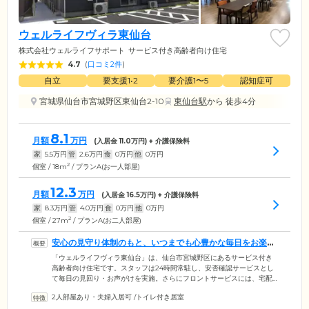
ウェルライフヴィラ東仙台
株式会社ウェルライフサポート
サービス付き高齢者向け住宅
4.7
(
口コミ2件
)
自立
要支援1•2
要介護1〜5
認知症可
宮城県仙台市宮城野区東仙台2-10
東仙台駅
から 徒歩4分
8.1
月額
万円
(入居金
11.0
万円) + 介護保険料
家
5.5
万円
管
2.6
万円
食
0
万円
他
0
万円
2
個室 / 18m
/ プランA(お一人部屋)
12.3
月額
万円
(入居金
16.5
万円) + 介護保険料
家
8.3
万円
管
4.0
万円
食
0
万円
他
0
万円
2
個室 / 27m
/ プランA(お二人部屋)
安心の見守り体制のもと、いつまでも心豊かな毎日をお楽し
みください
「ウェルライフヴィラ東仙台」は、仙台市宮城野区にあるサービス付き
高齢者向け住宅です。スタッフは24時間常駐し、安否確認サービスとし
て毎日の見回り・お声がけを実施。さらにフロントサービスには、宅配
便のお預かりや生活相談、服薬管理、タクシーの手配など、生活に便利
2人部屋あり・夫婦入居可
/
トイレ付き居室
な内容が充実しています。またグループ系列の訪問介護を併設。ご入居