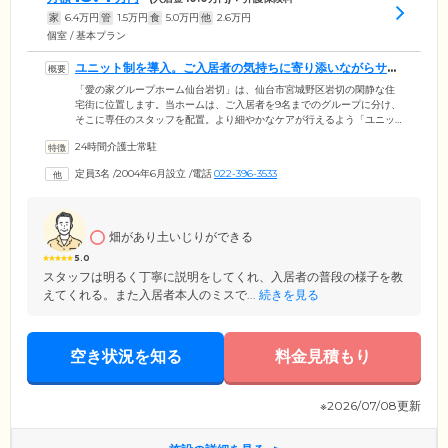
家
6.4
万円
管
1.5
万円
食
5.0
万円
他
2.6
万円
個室 / 基本プラン
ユニット制を導入。ご入居者の気持ちに寄り添いながらサポ
ートしています
「愛の家グループホーム仙台岩切」は、仙台市宮城野区岩切の閑静な住
宅街に位置します。当ホームは、ご入居者を9名までのグループに分け、
そこに専任のスタッフを配置。より細やかなケアが行えるよう「ユニッ
ト制」を取り入れています。また、認知症の進行の抑制を目指し、お食
24時間介護士常駐
事の準備や掃除、洗濯など、これまでどおり家事を無理のない範囲で、
続けていただいています。困難な動作はしっかりとスタッフがサポート
定員3名
/
2004年6月設立
/
電話
022-396-3533
しますので、ご安心ください。「認知症があっても、できるだけ当たり
前で楽しい生活を」をモットーに、ご入居者様お一人おひとりの気持ち
に寄り添います。どうぞ安心してお過ごしください。
畑があり土いじりができる
5.0
スタッフは明るく丁寧に説明をしてくれ、入居者の普段の様子を教
えてくれる。また入居者本人のミスで...
続きを見る
空き状況を知る
料金見積もり
※2026/07/08更新