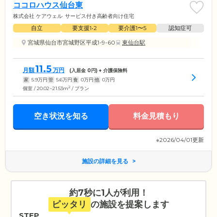
ココロハウス仙台東
株式会社 ケアウェル
サービス付き高齢者向け住宅
自立
要支援1•2
要介護1〜5
認知症可
宮城県仙台市宮城野区平成1-9-60
東仙台駅
11.5
月額
万円
(入居金
0
円) + 介護保険料
家
5.9
万円
管
5.6
万円
食
0
万円
他
0
万円
2
個室 / 20.02~21.53m
/ プラン
空き状況を知る
料金見積もり
※2026/04/01更新
施設の詳細を見る
約7秒に1人が利用！
ピッタリ
の施設を提案します
STEP