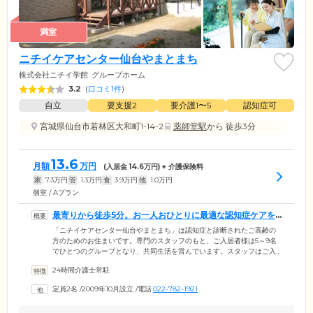
満室
ニチイケアセンター仙台やまとまち
株式会社ニチイ学館
グループホーム
3.2
(
口コミ1件
)
自立
要支援2
要介護1〜5
認知症可
宮城県仙台市若林区大和町1-14-2
薬師堂駅
から 徒歩3分
13.6
月額
万円
(入居金
14.6
万円) + 介護保険料
家
7.3
万円
管
1.3
万円
食
3.9
万円
他
1.0
万円
個室 / Aプラン
最寄りから徒歩5分。お一人おひとりに最適な認知症ケアを
ご提供します
「ニチイケアセンター仙台やまとまち」は認知症と診断されたご高齢の
方のためのお住まいです。専門のスタッフのもと、ご入居者様は5～9名
でひとつのグループとなり、共同生活を営んでいます。スタッフはご入
居者様それぞれの個性を見出し、お食事の支度や洗濯、掃除、買い物な
24時間介護士常駐
どから、お一人おひとりに最適なお仕事をお任せしています。みなさま
の「できること」を尊重しながら、しっかりと役割をこなしていくこと
定員2名
/
2009年10月設立
/
電話
022-782-1921
により、心身機能を刺激。ご自身で身の回りのことができる「自立」の
状態を目指しています。また、当ホームは仙台市地下鉄「薬師堂」駅よ