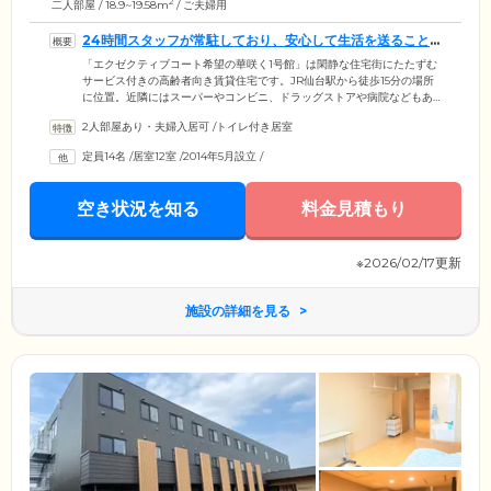
2
二人部屋 / 18.9~19.58m
/ ご夫婦用
24時間スタッフが常駐しており、安心して生活を送ること
ができます
「エクゼクティブコート希望の華咲く1号館」は閑静な住宅街にたたずむ
サービス付きの高齢者向き賃貸住宅です。JR仙台駅から徒歩15分の場所
に位置。近隣にはスーパーやコンビニ、ドラッグストアや病院などもあ
り、暮らしやすい環境が整っています。認知症対応型のデイサービスが
2人部屋あり・夫婦入居可
/
トイレ付き居室
併設されており、リハビリテーションや入浴、お食事や学習療法でご利
用いただくことも可能です。また、スタッフが24時間常駐しており、夜
定員14名
/
居室12室
/
2014年5月設立
/
間や緊急時も迅速に対応いたしますので、ご安心ください。ご自宅にい
るようなくつろぎと、サポートがある安心を、同時に実感していただけ
る住まいです。
空き状況を知る
料金見積もり
※2026/02/17更新
施設の詳細を見る