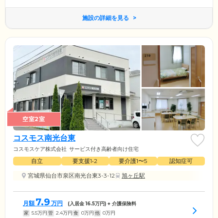
施設の詳細を見る
空室2室
コスモス南光台東
コスモスケア株式会社
サービス付き高齢者向け住宅
自立
要支援1•2
要介護1〜5
認知症可
宮城県仙台市泉区南光台東3-3-12
旭ヶ丘駅
7.9
月額
万円
(入居金
16.5
万円) + 介護保険料
家
5.5
万円
管
2.4
万円
食
0
万円
他
0
万円