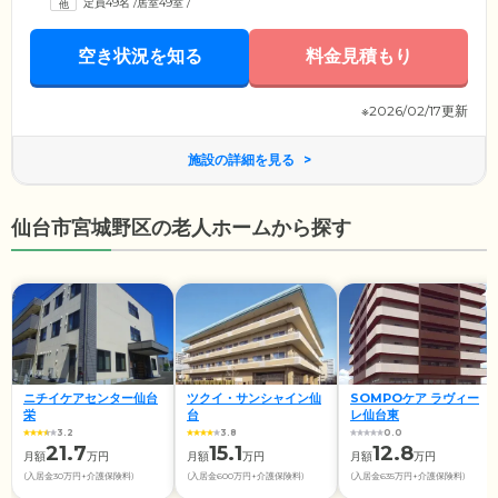
定員49名
/
居室49室
/
の生活と変わらず、のびのびとお過ごしいただけます。プライバシーの
保たれた住まいで自由に生活していただきながら、必要に応じて充実し
たサービスを受けることができます。
空き状況を知る
料金見積もり
※2026/02/17更新
施設の詳細を見る
仙台市宮城野区の老人ホームから探す
ニチイケアセンター仙台
ツクイ・サンシャイン仙
SOMPOケア ラヴィー
栄
台
レ仙台東
3.2
3.8
0.0
21.7
15.1
12.8
月額
万円
月額
万円
月額
万円
(入居金30万円+介護保険料)
(入居金600万円+介護保険料)
(入居金635万円+介護保険料)