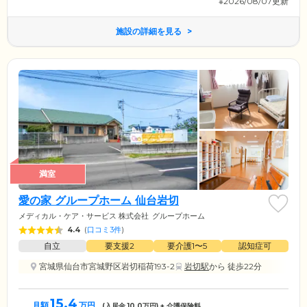
※2026/08/07更新
施設の詳細を見る
満室
愛の家 グループホーム 仙台岩切
メディカル・ケア・サービス 株式会社
グループホーム
4.4
(
口コミ3件
)
自立
要支援2
要介護1〜5
認知症可
宮城県仙台市宮城野区岩切稲荷193-2
岩切駅
から 徒歩22分
15.4
月額
万円
(入居金
10.0
万円) + 介護保険料