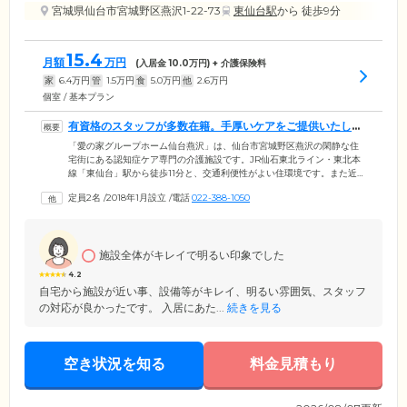
宮城県仙台市宮城野区燕沢1-22-73
東仙台駅
から 徒歩9分
15.4
月額
万円
(入居金
10.0
万円) + 介護保険料
家
6.4
万円
管
1.5
万円
食
5.0
万円
他
2.6
万円
個室 / 基本プラン
有資格のスタッフが多数在籍。手厚いケアをご提供いたしま
す
「愛の家グループホーム仙台燕沢」は、仙台市宮城野区燕沢の閑静な住
宅街にある認知症ケア専門の介護施設です。JR仙石東北ライン・東北本
線「東仙台」駅から徒歩11分と、交通利便性がよい住環境です。また近隣
には緑豊かな遊歩道があり、ゆったりとお散歩を楽しめます。当ホーム
定員2名
/
2018年1月設立
/
電話
022-388-1050
には介護に関する専門資格を持つスタッフが多く在籍しており、認知症
を抱えるご入居者様に手厚いケアのご提供が可能です。どうぞ、安心し
てお任せください。ご入居いただけるのは、仙台市に住民票をお持ちで
医師により認知症と診断された要支援2以上の方です。
施設全体がキレイで明るい印象でした
4.2
自宅から施設が近い事、設備等がキレイ、明るい雰囲気、スタッフ
の対応が良かったです。 入居にあた...
続きを見る
空き状況を知る
料金見積もり