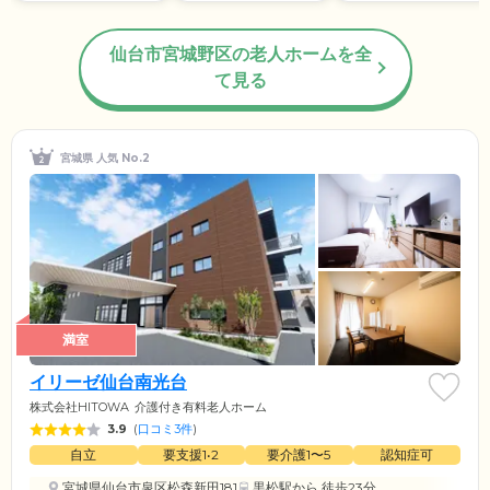
仙台市宮城野区の老人ホームを全
て見る
宮城県 人気 No.2
満室
イリーゼ仙台南光台
株式会社HITOWA
介護付き有料老人ホーム
3.9
(
口コミ3件
)
自立
要支援1•2
要介護1〜5
認知症可
宮城県仙台市泉区松森新田181
黒松駅
から 徒歩23分