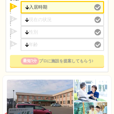
1
2
3
4
最短1分
プロに施設を提案してもらう