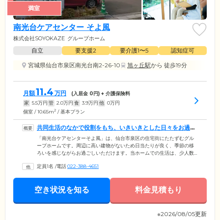
満室
南光台ケアセンター そよ風
株式会社SOYOKAZE
グループホーム
自立
要支援2
要介護1〜5
認知症可
宮城県仙台市泉区南光台南2-26-10
旭ヶ丘駅
から 徒歩19分
11.4
月額
万円
(入居金
0
円) + 介護保険料
家
5.5
万円
管
2.0
万円
食
3.9
万円
他
0
万円
2
個室 / 10.65m
/ 基本プラン
共同生活のなかで役割をもち、いきいきとした日々をお過ご
しいただけます
「南光台ケアセンターそよ風」は、仙台市泉区の住宅街にたたずむグル
ープホームです。周辺に高い建物がないため日当たりが良く、季節の移
ろいを感じながらお過ごしいただけます。当ホームでの生活は、少人数
グループでの共同生活です。毎日同じ仲間と顔を合わせる生活は、家庭
定員1名
/
電話
022-388-4651
に近いなごやかな雰囲気。ご入居者様同士でおしゃべりやレクリエーシ
ョンを楽しみながら、のびのびとお過ごしいただいております。日常生
活は食事の準備や洗濯など、できる範囲で家事を分担。役割を担うこと
空き状況を知る
料金見積もり
で暮らしのなかにやりがいを見つけ、いきいきとした日々を送れる環境
です。24時間体制で専門のスタッフがサポートいたしますので、安心し
てお任せください。
※2026/08/05更新