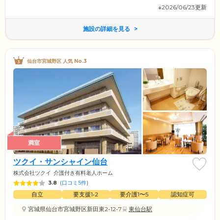
※2026/06/23更新
施設の詳細を見る
仙台市宮城野区 人気 No.3
満室
ツクイ・サンシャイン仙台
株式会社ツクイ
介護付き有料老人ホーム
3.8
(
口コミ5件
)
自立
要支援1•2
要介護1〜5
認知症可
宮城県仙台市宮城野区新田東2-12-7
東仙台駅