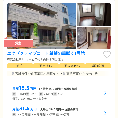
満室
エクゼクティブコート希望の華咲く1号館
株式会社中川
サービス付き高齢者向け住宅
自立
要支援1•2
要介護1〜5
認知症可
宮城県仙台市青葉区小田原4-2-18
東照宮駅
から 徒歩11分
18.3
月額
万円
(入居金
14.0
万円) + 介護保険料
家
7.0
万円
管
5.2
万円
食
2.6
万円
他
3.5
万円
2
個室 / 18.9~19.58m
/ 単身者
31.4
月額
万円
(入居金
28.0
万円) + 介護保険料
家
14.0
万円
管
10.4
万円
食
2.6
万円
他
4.4
万円