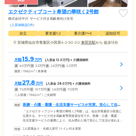
エクゼクティブコート希望の華咲く2号館
株式会社中川
サービス付き高齢者向け住宅
(
入居体験談2件
)
自立
要支援1•2
要介護1〜5
認知症可
宮城県仙台市青葉区小田原4-2-50-2
東照宮駅
から 徒歩13分
15.9
月額
万円
(入居金
12.0
万円) + 介護保険料
家
6.0
万円
管
5.3
万円
食
2.6
万円
他
2.0
万円
2
個室 / 19.62m
/ 単身者
27.8
月額
万円
(入居金
28.0
万円) + 介護保険料
家
7.5
万円
管
10.7
万円
食
2.6
万円
他
7.0
万円
2
二人部屋 / 19.62m
/ ご夫婦用
医療・介護・看護・生活支援サービスが充実。安心して自由
な生活が送れます
「エクゼクティブコート希望の華咲く2号館」は、仙台市青葉区小田原に
位置する、サービス付き高齢者専用賃貸住宅です。医療・介護・看護・
生活支援サービスの連携により、住み慣れた地で安心して生活が送れま
す。複数の医療機関と提携。ご希望があれば、訪問診療、訪問歯科、訪
2人部屋あり・夫婦入居可
/
トイレ付き居室
問薬剤も対応可能なので、お気軽にご相談ください。また、事前に行き
先などをお知らせいただければ外出や外食、外泊も自由です。これまで