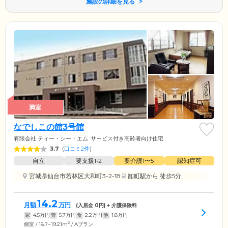
施設の詳細を見る
満室
なでしこの館3号館
有限会社 ティー・シー・エム
サービス付き高齢者向け住宅
3.7
(
口コミ2件
)
自立
要支援1•2
要介護1〜5
認知症可
宮城県仙台市若林区大和町3-2-18
卸町駅
から 徒歩5分
14.2
月額
万円
(入居金
0
円) + 介護保険料
家
4.5
万円
管
5.7
万円
食
2.2
万円
他
1.8
万円
2
個室 / 18.7~19.21m
/ Aプラン