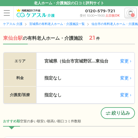
老人ホーム・介護施設の口コミ評判サイト
0120-579-721
掲載施設5万件超
0
受付 10:00〜19:00
土日祝OK
ケアスル 介護
宮城県の有料老人ホーム・介護施設一覧
仙台市の有料老人ホーム・介護施
21
東仙台駅
の
有料老人ホーム・介護施設
件
変更
宮城県（仙台市宮城野区...
東仙台
エリア
指定なし
変更
料金
指定なし
変更
介護度/医療
絞り込み
おすすめ順
空室の多い順
安い順
高い順
口コミ件数順