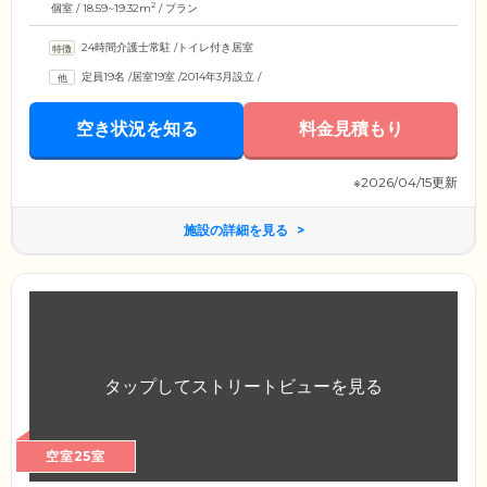
2
個室 / 18.59~19.32m
/ プラン
24時間介護士常駐
/
トイレ付き居室
定員19名
/
居室19室
/
2014年3月設立
/
空き状況を知る
料金見積もり
※2026/04/15更新
施設の詳細を見る
空室25室