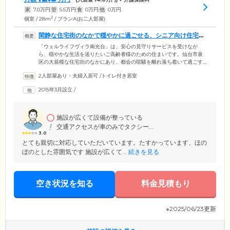
家
7.0
万円
管
5.5
万円
食
0
万円
他
0
万円
2
個室 / 28m
/ プランA(お二人部屋)
閑静な住宅街のなかで穏やかに過ごせる、シニア向け住宅で
す
「ウェルライフヴィラ南光台」は、安心の見守りサービスを受けなが
ら、穏やかな生活を送りたいご高齢者様のための住まいです。仙台市泉
区の大規模な住宅街のなかにあり、都会の喧騒を離れ落ち着いて過ごす
ことのできる環境。団地内にはスーパーやコンビニエンスストアがあ
2人部屋あり・夫婦入居可
/
トイレ付き居室
り、日常のお買い物に便利です。ホームには経験豊富なスタッフが24時
間常駐し、ご入居者様の暮らしが快適になるようサポート。緊急時の医
2015年3月設立
/
療連携や安否確認はもちろん、郵便物・宅配便の受け取りなどのフロン
トサービスもご提供しています。また、当ホームは一時金0円でご入居可
能。費用面でお悩みの方もぜひ一度ご相談ください。
施設が広くて設備が整っている
交通アクセスが車のみでタクシー...
3.0
とても親切に対応していただいています。たすかっています、ほの
ぼのとした雰囲気です 施設が広くて...
続きを見る
空き状況を知る
料金見積もり
※2025/06/23更新