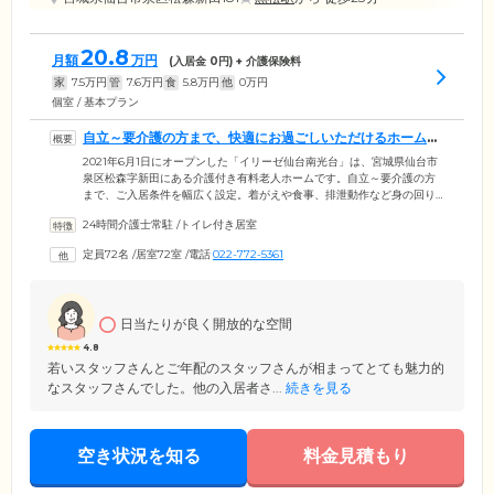
20.8
月額
万円
(入居金
0
円) + 介護保険料
家
7.5
万円
管
7.6
万円
食
5.8
万円
他
0
万円
個室 / 基本プラン
自立～要介護の方まで、快適にお過ごしいただけるホームで
す
2021年6月1日にオープンした「イリーゼ仙台南光台」は、宮城県仙台市
泉区松森字新田にある介護付き有料老人ホームです。自立～要介護の方
まで、ご入居条件を幅広く設定。着がえや食事、排泄動作など身の回り
のことをある程度ご自身でできる方から、認知症や寝たきりの方まで、
24時間介護士常駐
/
トイレ付き居室
快適にお過ごしいただけるよう居住空間を整備しています。また、ご入
居者様の安心の毎日をお守りするため、介護スタッフは24時間365日常
定員72名
/
居室72室
/
電話
022-772-5361
駐。身体的な介護サポートはもちろんこと、アクティビティのお誘いや
お困りごとへの相談など、ご入居者様・ご家族様の気持ちに寄り添っ
た、きめ細やかなサービスをご提供いたします。
日当たりが良く開放的な空間
4.8
若いスタッフさんとご年配のスタッフさんが相まってとても魅力的
なスタッフさんでした。他の入居者さ...
続きを見る
空き状況を知る
料金見積もり