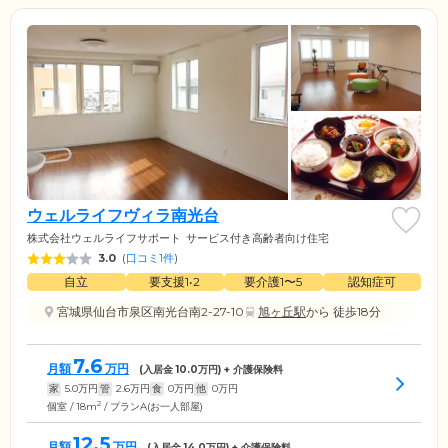
ウェルライフヴィラ南光台
株式会社ウェルライフサポート
サービス付き高齢者向け住宅
3.0
(
口コミ1件
)
自立
要支援1•2
要介護1〜5
認知症可
宮城県仙台市泉区南光台南2-27-10
旭ヶ丘駅
から 徒歩18分
7.6
月額
万円
(入居金
10.0
万円) + 介護保険料
家
5.0
万円
管
2.6
万円
食
0
万円
他
0
万円
2
個室 / 18m
/ プランA(お一人部屋)
12.5
月額
万円
(入居金
14.0
万円) + 介護保険料