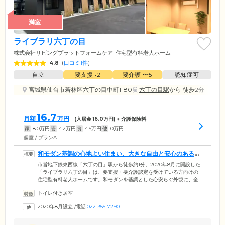
満室
ライブラリ六丁の目
株式会社リビングプラットフォームケア
住宅型有料老人ホーム
4.8
(
口コミ1件
)
自立
要支援1•2
要介護1〜5
認知症可
宮城県仙台市若林区六丁の目中町1-80
六丁の目駅
から 徒歩2分
16.7
月額
万円
(入居金
16.0
万円) + 介護保険料
家
8.0
万円
管
4.2
万円
食
4.5
万円
他
0
万円
個室 / プランA
和モダン基調の心地よい住まい、大きな自由と安心のある暮
らしです
市営地下鉄東西線「六丁の目」駅から徒歩約1分。2020年8月に開設した
「ライブラリ六丁の目」は、要支援・要介護認定を受けている方向けの
住宅型有料老人ホームです。和モダンを基調とした心安らぐ外観に、全
館バリアフリー対応の明るい内装デザインが特徴。介護が必要な方も、
トイレ付き居室
暮らしやすい住空間です。基本サービスは、毎日の安否確認や健康的な
食事提供、日常生活への相談対応。高齢のみなさまが快適に安心して生
2020年8月設立
/
電話
022-355-7290
活していただけるよう、心をこめてサポートします。オプションで訪問
理美容サービスもご利用可能。賃貸住宅のため毎日の過ごし方に厳しい
制限はなく、外出や旅行もこれまでどおりお楽しみいただけます。