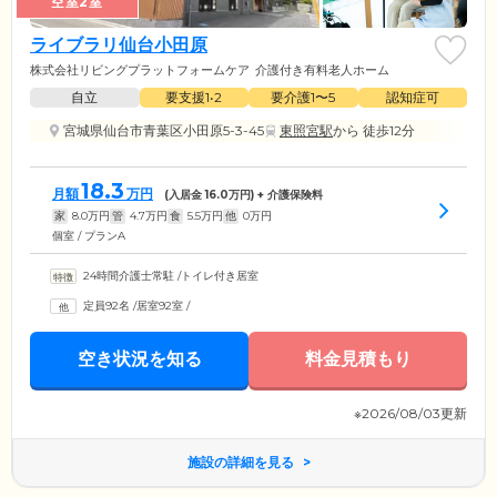
空室2室
ライブラリ仙台小田原
株式会社リビングプラットフォームケア
介護付き有料老人ホーム
自立
要支援1•2
要介護1〜5
認知症可
宮城県仙台市青葉区小田原5-3-45
東照宮駅
から 徒歩12分
18.3
月額
万円
(入居金
16.0
万円) + 介護保険料
家
8.0
万円
管
4.7
万円
食
5.5
万円
他
0
万円
個室 / プランA
24時間介護士常駐
/
トイレ付き居室
定員92名
/
居室92室
/
空き状況を知る
料金見積もり
※2026/08/03更新
施設の詳細を見る