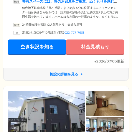
共有スペースには、畳のお部屋をご用意。ぬくもりを感じる
住まいです
仙台地下鉄南北線「旭ヶ丘駅」より徒歩10分に位置するニチイケアセン
ター仙台あさひがおかでは、認知症の診断を受けた要支援2以上の方が共
同生活を送っています。ホームは大き目の一軒家のような、ぬくもりの
ある佇まいが魅力。みなさまの生活の拠点となるお部屋は、プライバシ
24時間介護士常駐
/
2人部屋あり・夫婦入居可
ーに配慮した個室をご用意しました。自分好みの、くつろげる空間づく
りをお楽しみください。お食事は、季節の食材を取り入れたメニューを1
定員2名
/
2009年10月設立
/
電話
022-727-7661
日3食ご提供。広々としたリビング兼食堂ではほかのご入居者様との交流
や読書など、その日のご気分に合わせて自由にお過ごしください。ホッ
と落ち着きたいときは、畳のお部屋をお使いいただけます。
空き状況を知る
料金見積もり
※2026/07/08更新
施設の詳細を見る