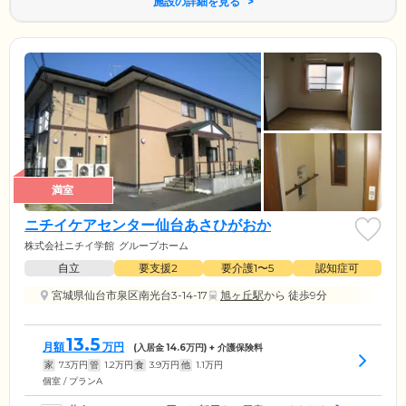
施設の詳細を見る
満室
ニチイケアセンター仙台あさひがおか
株式会社ニチイ学館
グループホーム
自立
要支援2
要介護1〜5
認知症可
宮城県仙台市泉区南光台3-14-17
旭ヶ丘駅
から 徒歩9分
13.5
月額
万円
(入居金
14.6
万円) + 介護保険料
家
7.3
万円
管
1.2
万円
食
3.9
万円
他
1.1
万円
個室 / プランA