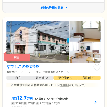
施設の詳細を見る
満室
なでしこの館2号館
有限会社 ティー・シー・エム
住宅型有料老人ホーム
自立
要支援1•2
要介護1〜5
認知症可
宮城県仙台市若林区大和町3-13-15
卸町駅
から 徒歩7分
12.7
月額
万円
(入居金
3.7
万円) + 介護保険料
家
3.7
万円
管
5.7
万円
食
2.0
万円
他
1.3
万円