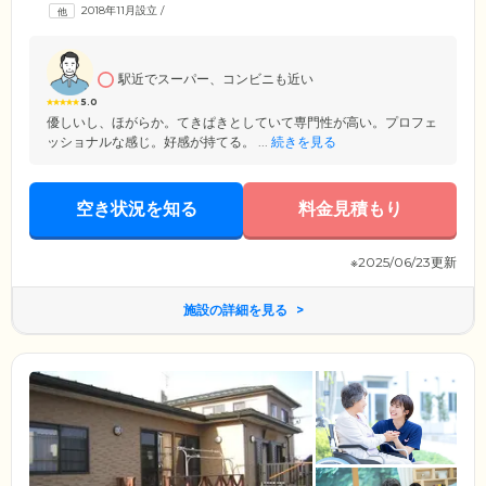
後に介護が必要になった場合も安心の環境のため、介護を必要としない
2018年11月設立
/
「自立」の方から、要介護の認定を受けた方まで幅広い身体状況の方々
のご入居が可能です。当ホームは東北本線「東仙台」駅より徒歩4分とア
クセス良好。ご家族様やご友人様のご来訪にも便利な立地です。
駅近でスーパー、コンビニも近い
5.0
優しいし、ほがらか。てきぱきとしていて専門性が高い。プロフェ
ッショナルな感じ。好感が持てる。 ...
続きを見る
空き状況を知る
料金見積もり
※2025/06/23更新
施設の詳細を見る