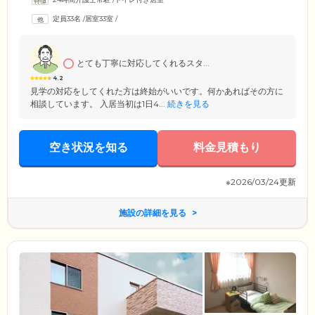
医療・看護サービスが提供できるため、介護度が高い方でも安心して暮
らしていただける環境です。また、必要に応じて訪問介護サービスや、
定員33名
/
居室33室
/
訪問診療・訪問看護などの医療サービスもご利用できます。認知症の方
のご入居相談にも応じていますので、お気軽にお問い合わせください。
とても丁寧に対応してくれるスタ...
4.2
見学の対応をしてくれた方は終始がいいです。何かあればその方に
相談しています。 入居当初は1日4...
続きを見る
空き状況を知る
料金見積もり
※2026/03/24更新
施設の詳細を見る