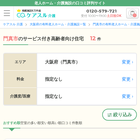
老人ホーム・介護施設の口コミ評判サイト
0120-579-721
掲載施設5万件超
0
受付 10:00〜19:00
土日祝OK
ケアスル 介護
大阪府の有料老人ホーム・介護施設一覧
門真市の有料老人ホーム・介護施
12
門真市
の
サービス付き高齢者向け住宅
件
変更
大阪府（門真市）
エリア
指定なし
変更
料金
指定なし
変更
介護度/医療
絞り込み
おすすめ順
空室の多い順
安い順
高い順
口コミ件数順