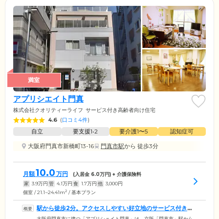
満室
アプリシエイト門真
株式会社クオリティーライフ
サービス付き高齢者向け住宅
4.6
(
口コミ4件
)
自立
要支援1•2
要介護1〜5
認知症可
大阪府門真市新橋町13-16
門真市駅
から 徒歩3分
10.0
月額
万円
(入居金
6.0
万円) + 介護保険料
家
3.9
万円
管
4.1
万円
食
1.7
万円
他
3,000
円
2
個室 / 21.1~24.41m
/ 基本プラン
駅から徒歩2分。アクセスしやすい好立地のサービス付き高
齢者向け住宅です
大阪府門真市に建つ「アプリシェイト門真」は、京阪「門真市」駅から