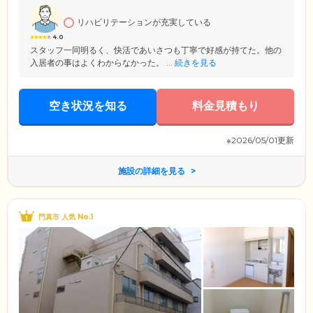
キサー食にも対応しています。
リハビリテーションが充実している
4.0
スタッフ一同明るく、快活であいさつも丁寧で好感が持てた。他の
入居者の事はよくわからなかった。 ...
続きを見る
空き状況を知る
料金見積もり
※2026/05/01更新
施設の詳細を見る
門真市 人気 No.1