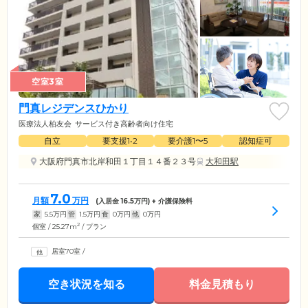
空室3室
門真レジデンスひかり
医療法人柏友会
サービス付き高齢者向け住宅
自立
要支援1•2
要介護1〜5
認知症可
大阪府門真市北岸和田１丁目１４番２３号
大和田駅
7.0
月額
万円
(入居金
16.5
万円) + 介護保険料
家
5.5
万円
管
1.5
万円
食
0
万円
他
0
万円
2
個室 / 25.27m
/ プラン
居室70室
/
空き状況を知る
料金見積もり