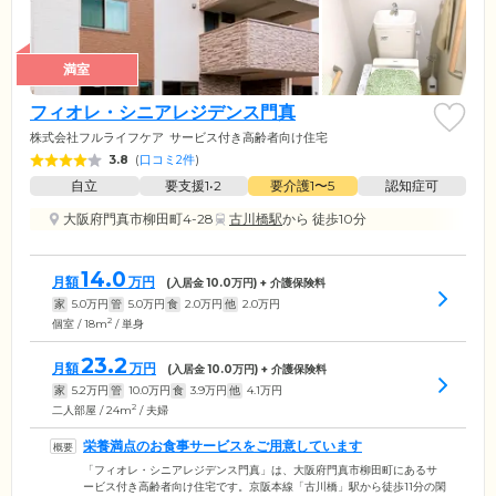
満室
フィオレ・シニアレジデンス門真
株式会社フルライフケア
サービス付き高齢者向け住宅
3.8
(
口コミ2件
)
自立
要支援1•2
要介護1〜5
認知症可
大阪府門真市柳田町4-28
古川橋駅
から 徒歩10分
14.0
月額
万円
(入居金
10.0
万円) + 介護保険料
家
5.0
万円
管
5.0
万円
食
2.0
万円
他
2.0
万円
2
個室 / 18m
/ 単身
23.2
月額
万円
(入居金
10.0
万円) + 介護保険料
家
5.2
万円
管
10.0
万円
食
3.9
万円
他
4.1
万円
2
二人部屋 / 24m
/ 夫婦
栄養満点のお食事サービスをご用意しています
「フィオレ・シニアレジデンス門真」は、大阪府門真市柳田町にあるサ
ービス付き高齢者向け住宅です。京阪本線「古川橋」駅から徒歩11分の閑