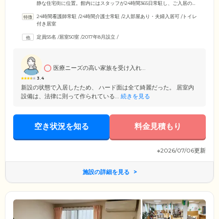
静な住宅街に位置。館内にはスタッフが24時間365日常駐し、ご入居のみ
なさまの健やかな毎日をサポートしています。毎日の安否確認は、お食
24時間看護師常駐
/
24時間介護士常駐
/
2人部屋あり・夫婦入居可
/
トイレ
事の機会を利用して実施。お食事サービスはご入居者様のご希望に合わ
付き居室
せてご提供していますので、外食や出前などを自由に組み合わせなが
ら、その日の気分に合わせてご利用いただけます。1食324円から栄養満
定員55名
/
居室50室
/
2017年8月設立
/
点のお食事をご用意していますので、ぜひご活用ください。
医療ニーズの高い家族を受け入れ...
3.4
新設の状態で入居したため、 ハード面は全て綺麗だった。 居室内
設備は、法律に則って作られている...
続きを見る
空き状況を知る
料金見積もり
※2026/07/06更新
施設の詳細を見る