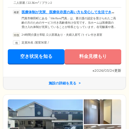
2
二人部屋 / 22.36m
/ プラン2
医療体制が充実、医療依存度の高い方も安心して生活できる
環境です
門真市柳田町にある「Welfare門真」は、要介護の認定を受けられたご高
齢の方のためのサービス付き高齢者向け住宅です。当ホームは医療面の
受け入れ体制が充実していることが特長となっています。在宅酸素や透
析、胃ろう、褥瘡(床ずれ)、ペースメーカーなど幅広く対応するほか、訪
24時間介護士常駐
/
2人部屋あり・夫婦入居可
/
トイレ付き居室
問介護ステーションと連携体制もしっかり整えていますので、医療依存
度の高い方も安心して生活していただけます。スタッフは夜間も常駐し
定員36名
/
居室36室
/
てみなさまの日常を見守ります。また、日中のお食事などのタイミング
を利用して、毎日1回以上は安否確認を実施。安心して暮らせる環境をご
提供します。
空き状況を知る
料金見積もり
※2026/03/24更新
施設の詳細を見る