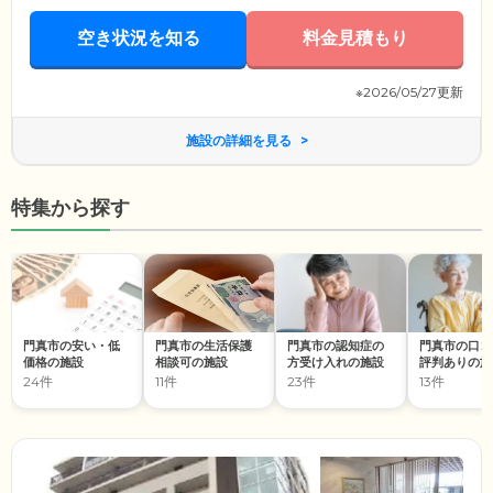
おります。「十和音」という施設名通り、人と人との和をつなぎ和音を
奏でる、温もりのある暮らしをお過ごしください。
空き状況を知る
料金見積もり
※2026/05/27更新
施設の詳細を見る
特集から探す
門真市の安い・低
門真市の生活保護
門真市の認知症の
門真市の口コ
価格の施設
相談可の施設
方受け入れの施設
評判ありの施
24件
11件
23件
13件