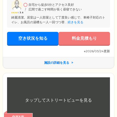
自宅から徒歩5分とアクセス良好
広間で過ごす時間が長く昼寝できない
3.6
綺麗清潔。居室は一人部屋として丁度良い感じで、車椅子対応のト
イレ、お風呂の湯槽も一人一回づつ替...
続きを見る
空き状況を知る
料金見積もり
※2026/03/24更新
施設の詳細を見る
空室3室