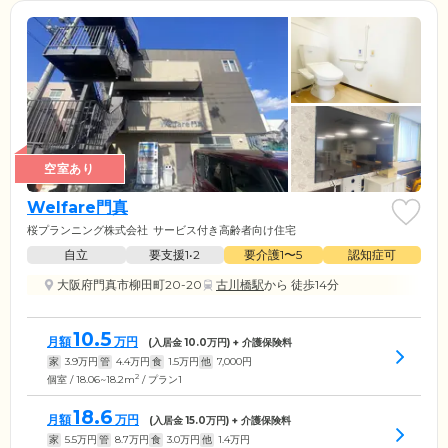
空室あり
Welfare門真
桜プランニング株式会社
サービス付き高齢者向け住宅
自立
要支援1•2
要介護1〜5
認知症可
大阪府門真市柳田町20-20
古川橋駅
から 徒歩14分
10.5
月額
万円
(入居金
10.0
万円) + 介護保険料
家
3.9
万円
管
4.4
万円
食
1.5
万円
他
7,000
円
2
個室 / 18.06~18.2m
/ プラン1
18.6
月額
万円
(入居金
15.0
万円) + 介護保険料
家
5.5
万円
管
8.7
万円
食
3.0
万円
他
1.4
万円