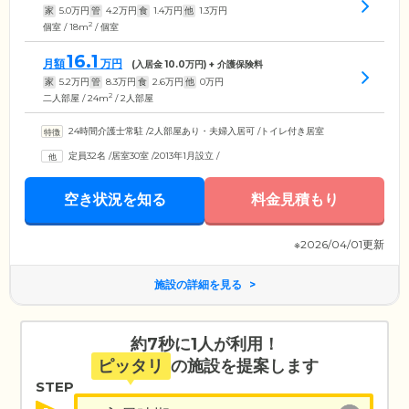
家
5.0
万円
管
4.2
万円
食
1.4
万円
他
1.3
万円
2
個室 / 18m
/ 個室
16.1
月額
万円
(入居金
10.0
万円) + 介護保険料
家
5.2
万円
管
8.3
万円
食
2.6
万円
他
0
万円
2
二人部屋 / 24m
/ 2人部屋
24時間介護士常駐
/
2人部屋あり・夫婦入居可
/
トイレ付き居室
定員32名
/
居室30室
/
2013年1月設立
/
空き状況を知る
料金見積もり
※2026/04/01更新
施設の詳細を見る
約7秒に1人が利用！
ピッタリ
の施設を提案します
STEP