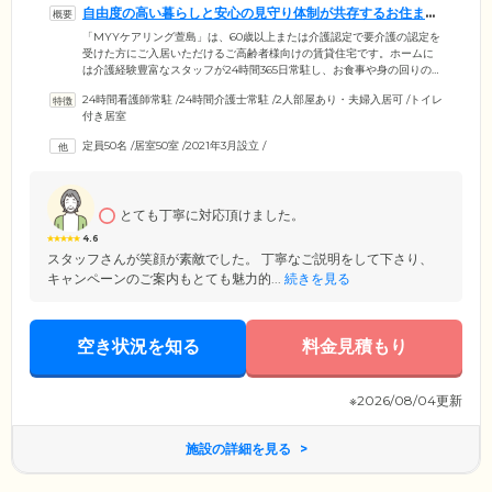
自由度の高い暮らしと安心の見守り体制が共存するお住まい
です
「MYYケアリング萱島」は、60歳以上または介護認定で要介護の認定を
受けた方にご入居いただけるご高齢者様向けの賃貸住宅です。ホームに
は介護経験豊富なスタッフが24時間365日常駐し、お食事や身の回りのサ
ポートをとおして、ご入居者様の穏やかな暮らしを見守っています。当
24時間看護師常駐
/
24時間介護士常駐
/
2人部屋あり・夫婦入居可
/
トイレ
ホームは介護施設ではなく賃貸住宅なので、一日の過ごし方や外出など
付き居室
にとくに制約はありません。安心の見守りを受けながら、自由気ままに
過ごすことができるのが大きな魅力です。ホームは門真市にあり、京阪
定員50名
/
居室50室
/
2021年3月設立
/
本線「萱島」駅から徒歩9分とアクセス良好。ご家族様やご友人様も、お
気軽にご入居者様のお顔を見に来ていただけます。
とても丁寧に対応頂けました。
4.6
スタッフさんが笑顔が素敵でした。 丁寧なご説明をして下さり、
キャンペーンのご案内もとても魅力的...
続きを見る
空き状況を知る
料金見積もり
※2026/08/04更新
施設の詳細を見る