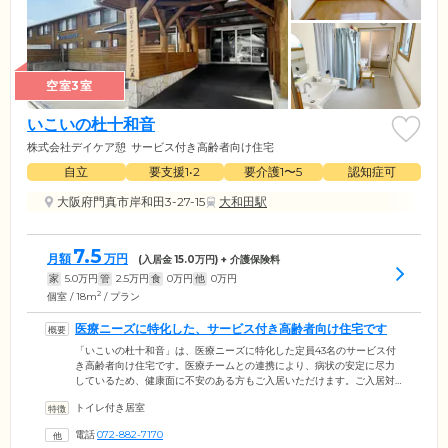
空室3室
いこいの杜十和音
株式会社デイケア憩
サービス付き高齢者向け住宅
自立
要支援1•2
要介護1〜5
認知症可
大阪府門真市岸和田3-27-15
大和田駅
7.5
月額
万円
(入居金
15.0
万円) + 介護保険料
家
5.0
万円
管
2.5
万円
食
0
万円
他
0
万円
2
個室 / 18m
/ プラン
医療ニーズに特化した、サービス付き高齢者向け住宅です
「いこいの杜十和音」は、医療ニーズに特化した定員43名のサービス付
き高齢者向け住宅です。医療チームとの連携により、病状の安定に尽力
しているため、健康面に不安のある方もご入居いただけます。ご入居対
象は、60歳以上で要介護認定を受けている方。生活保護を受給している
トイレ付き居室
方もぜひ一度ご相談ください。介護スタッフの研修に注力しており、各
種勉強会にて高い介助スキルと人間力習得をサポート。奉仕の心を大切
電話
072-882-7170
に、ご入居者様・ご家族様が大きな安心を感じられるケアをお届けして