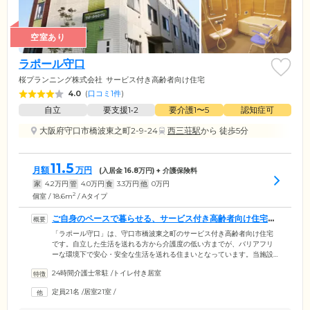
空室あり
ラポール守口
桜プランニング株式会社
サービス付き高齢者向け住宅
4.0
(
口コミ1件
)
自立
要支援1•2
要介護1〜5
認知症可
大阪府守口市橋波東之町2-9-24
西三荘駅
から 徒歩5分
11.5
月額
万円
(入居金
16.8
万円) + 介護保険料
家
4.2
万円
管
4.0
万円
食
3.3
万円
他
0
万円
2
個室 / 18.6m
/ Aタイプ
ご自身のペースで暮らせる、サービス付き高齢者向け住宅で
す
「ラポール守口」は、守口市橋波東之町のサービス付き高齢者向け住宅
です。自立した生活を送れる方から介護度の低い方までが、バリアフリ
ーな環境下で安心・安全な生活を送れる住まいとなっています。当施設
では、ご入居者様ご自身のペースを尊重しているため、必要以上に干渉
24時間介護士常駐
/
トイレ付き居室
をしないのが特徴。自分らしい生活を思い思いに送っていただけます。
ご入居者様が必要な際には、健康や趣味、人間関係などの生活のお悩み
定員21名
/
居室21室
/
を、常駐の生活相談員が伺います。また、ご入居前のご相談からご入居
後のアフターフォローまでを担当する、専任の相談員によるサービスも