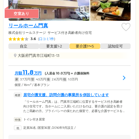
空室あり
リールホーム門真
株式会社リールステージ
サービス付き高齢者向け住宅
3.6
(
口コミ1件
)
自立
要支援1•2
要介護1〜5
認知症可
大阪府門真市江端町13-13
11.8
月額
万円
(入居金
10.0
万円) + 介護保険料
家
3.7
万円
管
4.5
万円
食
2.6
万円
他
1.0
万円
2
個室 / 18m
/ 基本プラン
居宅介護支援、訪問介護の事業所を併設しています
「リールホーム門真」は、門真市江端町に位置するサービス付き高齢者
向け住宅です。当ホームにご入居いただけるのは、要介護の認定を受け
たご高齢の方。プライバシーの保たれた個室で、必要な介護サービスを
受けながら生活を送っていただけます。介護を必要とする方にお役立て
トイレ付き居室
いただくため、居宅介護支援と訪問介護の事業所を併設しています。居
宅介護支援では、常駐のケアマネジャーがご入居者様お一人おひとりに
定員36名
/
居室36室
/
2016年9月設立
/
合わせたケアプランを作成。ご入居後に介護度が上がった場合なども、
プランを再度作成いたします。訪問介護ではケアプランに沿いながら、
ご入居者様の身体動作をサポートします。