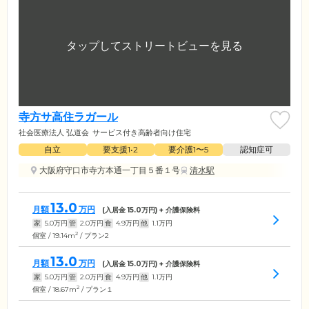
寺方サ高住ラガール
社会医療法人 弘道会
サービス付き高齢者向け住宅
自立
要支援1•2
要介護1〜5
認知症可
大阪府守口市寺方本通一丁目５番１号
清水駅
13.0
月額
万円
(入居金
15.0
万円) + 介護保険料
家
5.0
万円
管
2.0
万円
食
4.9
万円
他
1.1
万円
2
個室 / 19.14m
/ プラン2
13.0
月額
万円
(入居金
15.0
万円) + 介護保険料
家
5.0
万円
管
2.0
万円
食
4.9
万円
他
1.1
万円
2
個室 / 18.67m
/ プラン１