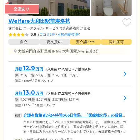
空室あり
Welfare大和田駅前寿洛苑
株式会社 エースタイル
サービス付き高齢者向け住宅
3.8
(
口コミ2件
/
入居体験談1件
)
自立
要支援1•2
要介護3〜5
認知症可
大阪府門真市野里町11-6
大和田駅
から 徒歩3分
12.9
月額
万円
(入居金
17.2
万円) + 介護保険料
家
3.9
万円
管
5.2
万円
食
2.6
万円
他
1.2
万円
2
個室 / 18m
/ 居室 Aタイプ
13.0
月額
万円
(入居金
17.2
万円) + 介護保険料
家
4.0
万円
管
5.2
万円
食
2.6
万円
他
1.2
万円
2
個室 / 18.3m
/ 居室 Bタイプ
介護有資格者が24時間365日常駐、「医療強化型」の賃貸住
宅です
門真市野里町にある「Welfare大和田駅前寿洛苑」は、「医療強化型」の
サービス付き高齢者向け住宅です。要介護の認定を受けた方に向け、医
療・看護に力を入れたサービスをご提供しています。介護資格を保有す
るスタッフが24時間365日常駐するほか、提携医療機関が隣接。充実した
24時間介護士常駐
/
トイレ付き居室