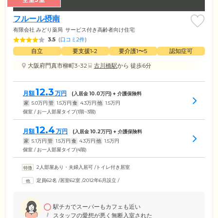
フルール摂南
有限会社 みどり薬局
サービス付き高齢者向け住宅
3.5
(
口コミ2件
)
自立
要支援1•2
要介護1〜5
認知症可
大阪府門真市柳町3-32
古川橋駅
から 徒歩6分
12.3
月額
万円
(入居金
10.0
万円) + 介護保険料
家
5.0
万円
管
1.5
万円
食
4.3
万円
他
1.5
万円
個室 / お一人部屋タイプ(1階~3階)
12.4
月額
万円
(入居金
10.2
万円) + 介護保険料
家
5.1
万円
管
1.5
万円
食
4.3
万円
他
1.5
万円
個室 / お一人部屋タイプ(4階)
2人部屋あり・夫婦入居可
/
トイレ付き居室
定員62名
/
居室62室
/
2012年6月設立
/
駅チカでスーパーもカフェも近い
スタッフの愛想が悪く無断入室された