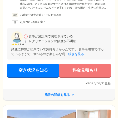
徒歩2分の、アクセス良好なサービス付き高齢者向け住宅です。周辺には
大型スーパーやコンビニなども充実しており、徒歩圏内で生活に必要な
ものをすべて揃えられる、便利な地域です。施設の目の前には公園があ
24時間介護士常駐
/
トイレ付き居室
り、面会に来られたご家族様と一緒にお散歩を楽しむ、ご入居者様の姿
も。公園をはじめとする身近な自然を感じながら、みなさまのびのびと
定員39名
/
居室39室
/
生活されています。また、駅からアクセスしやすいのでご家族様も訪問
しやすく、ご入居者様にも安心の立地。ご家族様からも満足の声をいた
だいております。
食事が施設内で調理されている
レクリエーションの頻度が不明確
4.4
綺麗に掃除が出来ていて気持ちよかったです。 食事も現場で作っ
ているそうで、食べるのが楽しみな利...
続きを見る
空き状況を知る
料金見積もり
※2026/07/18更新
施設の詳細を見る