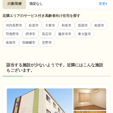
介護/医療
指定なし
変更
近隣エリアのサービス付き高齢者向け住宅を探す
河内長野市
松原市
大東市
和泉市
箕面市
柏原市
羽曳野市
摂津市
高石市
藤井寺市
東大阪市
泉南市
四條畷市
交野市
該当する施設が少ないようです。近隣にはこんな施設
もございます。