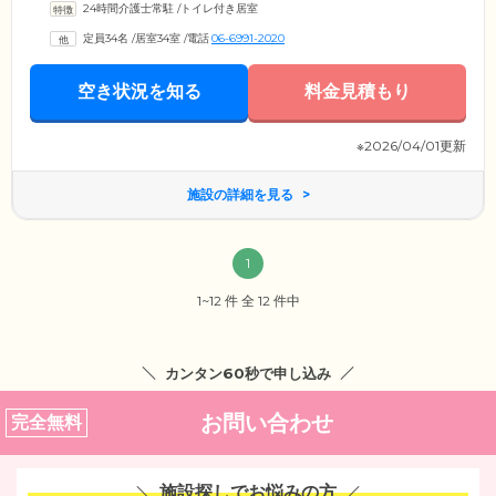
24時間介護士常駐
/
トイレ付き居室
定員34名
/
居室34室
/
電話
06-6991-2020
空き状況を知る
料金見積もり
※2026/04/01更新
施設の詳細を見る
1
1~12 件 全 12 件中
カンタン60秒で申し込み
お問い合わせ
完全無料
施設探しでお悩みの方