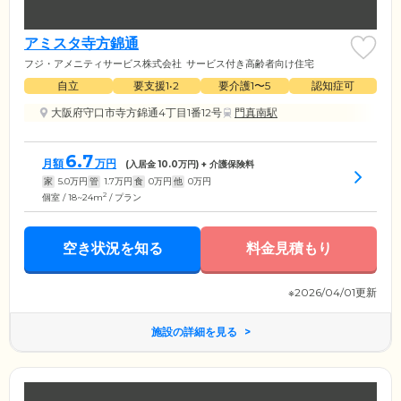
アミスタ寺方錦通
フジ・アメニティサービス株式会社
サービス付き高齢者向け住宅
自立
要支援1•2
要介護1〜5
認知症可
大阪府守口市寺方錦通4丁目1番12号
門真南駅
6.7
月額
万円
(入居金
10.0
万円) + 介護保険料
家
5.0
万円
管
1.7
万円
食
0
万円
他
0
万円
2
個室 / 18~24m
/ プラン
空き状況を知る
料金見積もり
※2026/04/01更新
施設の詳細を見る