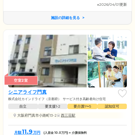
※2026/04/01更新
施設の詳細を見る
空室2室
シニアライフ門真
株式会社カインドライフ（京都府）
サービス付き高齢者向け住宅
自立
要支援1•2
要介護1〜5
認知症可
大阪府門真市小路町13-2
西三荘駅
11.9
月額
万円
(入居金
10.0
万円) + 介護保険料