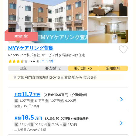
空室1室
MYYケアリング萱島
Panda Care株式会社
サービス付き高齢者向け住宅
3.4
(
口コミ2件
)
自立
要支援1•2
要介護1〜5
認知症可
大阪府門真市城垣町20-18
萱島駅
から 徒歩8分
11.7
月額
万円
(入居金
10.0
万円) + 介護保険料
家
5.0
万円
管
5.1
万円
食
1.0
万円
他
6,000
円
2
個室 / 18m
/ 単身
18.5
月額
万円
(入居金
10.0
万円) + 介護保険料
家
5.2
万円
管
10.2
万円
食
2.0
万円
他
1.1
万円
2
二人部屋 / 24m
/ 夫婦