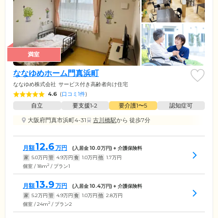
満室
ななゆめホーム門真浜町
ななゆめ株式会社
サービス付き高齢者向け住宅
4.6
(
口コミ1件
)
自立
要支援1•2
要介護1〜5
認知症可
大阪府門真市浜町4-31
古川橋駅
から 徒歩7分
12.6
月額
万円
(入居金
10.0
万円) + 介護保険料
家
5.0
万円
管
4.9
万円
食
1.0
万円
他
1.7
万円
2
個室 / 18m
/ プラン1
13.9
月額
万円
(入居金
10.4
万円) + 介護保険料
家
5.2
万円
管
4.9
万円
食
1.0
万円
他
2.8
万円
2
個室 / 24m
/ プラン2