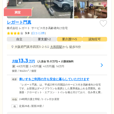
満室
レガート門真
株式会社 レガート
サービス付き高齢者向け住宅
3.9
(
口コミ2件
)
自立
要支援1•2
要介護1〜5
認知症可
大阪府門真市四宮3-2-5
大和田駅
から 徒歩15分
13.3
月額
万円
(入居金
15.0
万円) + 介護保険料
家
4.8
万円
管
2.4
万円
食
4.5
万円
他
1.6
万円
2
個室 / 18.63m
/ 個室
車いすをご利用の方も安全に暮らしていただけます
「レガート門真」は、平成23年10月開設のサービス付き高齢者向け住宅
です。お部屋はダークブラウンを基調とした重厚感あふれる雰囲気。給
湯器・クローゼット・エアコン・トイレを備え付けており、住み替え費
用を抑えられます。館内は完全バリアフリーで各所に手すりを設置。車
24時間介護士常駐
/
トイレ付き居室
いす対応可能のトイレもあり、車いすや杖歩行の方でも安心して過ごせ
る住環境です。近隣には大きなショッピングセンターがあり、買い物や
定員28名
/
居室28室
/
外食も気軽に楽しめます。1日3食のお食事は、栄養バランスに考慮した
ものをご提供。嚥下機能や消化器官に不安がある方向けに、刻み食やミ