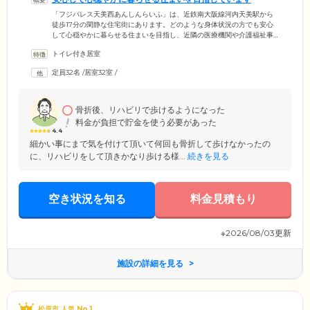
「フジパレス天美西あんしんらいふ」は、近鉄南大阪線河内天美駅から
徒歩17分の閑静な住宅街にあります。どのような身体状況の方でも安心
して心穏やかに暮らせる住まいを目指し、近隣の医療機関や介護福祉事
業所と連携しています。ご入居のみなさまの健康管理を実施しており、
トイレ付き居室
人工透析や在宅酸素の管理が必要な方、バルーンカテーテルを留置され
ている方も安心してお過ごしいただける環境です。お一人おひとりのニ
定員32名
/
居室32室
/
ーズに合わせ、専門スタッフが丁寧にケアをいたします。みなさまが快
適で安心した環境のなかで、質の高い生活を送っていただけるよう努め
てまいります。
骨折後、リハビリで歩けるようになった
料金が負担で貯金を使う必要があった
4.4
細かい事にまで気を付けて頂いて何回も骨折して歩けなかったの
に、リハビリをして頂きかなり歩ける様...
続きを見る
空き状況を知る
料金見積もり
※2026/08/03更新
施設の詳細を見る
松原市 人気 No.1