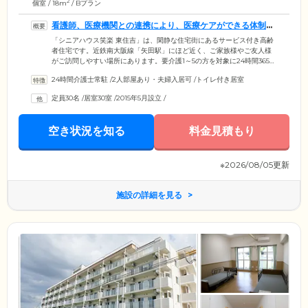
2
個室 / 18m
/ Bプラン
看護師、医療機関との連携により、医療ケアができる体制を
整えています
「シニアハウス笑楽 東住吉」は、閑静な住宅街にあるサービス付き高齢
者住宅です。近鉄南大阪線「矢田駅」にほど近く、ご家族様やご友人様
がご訪問しやすい場所にあります。要介護1～5の方を対象に24時間365日
介護スタッフが常駐し、ご入居者様をお世話いたしております。認知症
24時間介護士常駐
/
2人部屋あり・夫婦入居可
/
トイレ付き居室
の方の受け入れも可能です。日中は看護師がおりますので、医療ケアの
対応もいたします。インシュリン投与や褥そう、胃ろう、在宅酸素など
定員30名
/
居室30室
/
2015年5月設立
/
の処置や管理を行うことができます。ほかにも受け入れ可能な症状がご
ざいますので、遠慮なくご相談ください。また、近隣の医療機関と連携
し、訪問診療や定期健診なども定期的に行っています。
空き状況を知る
料金見積もり
※2026/08/05更新
施設の詳細を見る