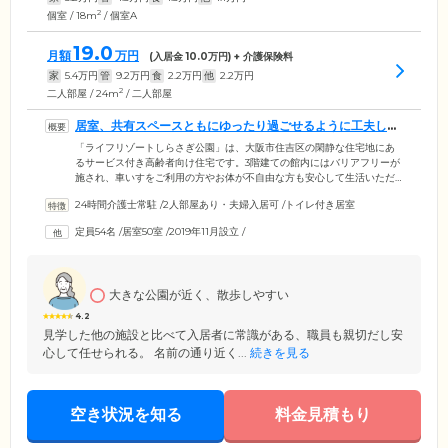
2
個室 / 18m
/ 個室A
19.0
月額
万円
(入居金
10.0
万円) + 介護保険料
家
5.4
万円
管
9.2
万円
食
2.2
万円
他
2.2
万円
2
二人部屋 / 24m
/ 二人部屋
居室、共有スペースともにゆったり過ごせるように工夫して
います
「ライフリゾートしらさぎ公園」は、大阪市住吉区の閑静な住宅地にあ
るサービス付き高齢者向け住宅です。3階建ての館内にはバリアフリーが
施され、車いすをご利用の方やお体が不自由な方も安心して生活いただ
けます。また、各階にゆったりしたスペースの談話室を設置。イングリ
24時間介護士常駐
/
2人部屋あり・夫婦入居可
/
トイレ付き居室
ッシュガーデンをイメージした装飾をするなど、心が落ち着く空間でゆ
ったりとお過ごしいただけるように気配りをしています。ご入居いただ
定員54名
/
居室50室
/
2019年11月設立
/
くお部屋は、プライバシーを配慮して全室個室をご用意。愛着のある家
具や使い慣れた電化製品などの持ち込みができますので、ご自宅にいる
ような雰囲気でお過ごしいただけます。
大きな公園が近く、散歩しやすい
4.2
見学した他の施設と比べて入居者に常識がある、職員も親切だし安
心して任せられる。 名前の通り近く...
続きを見る
空き状況を知る
料金見積もり