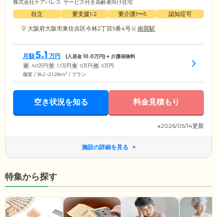
株式会社ケアパレス
サービス付き高齢者向け住宅
自立
要支援1•2
要介護1〜5
認知症可
大阪府大阪市東住吉区今林2丁目5番4号
南巽駅
5.1
月額
万円
(入居金
10.0
万円) + 介護保険料
家
4.0
万円
管
1.1
万円
食
0
万円
他
0
万円
2
個室 / 18.2~21.28m
/ プラン
空き状況を知る
料金見積もり
※2026/05/14更新
施設の詳細を見る
特集から探す