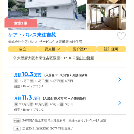
空室1室
ケア・パレス東住吉苑
株式会社ケアパレス
サービス付き高齢者向け住宅
自立
要支援1•2
要介護1〜5
認知症可
大阪府大阪市東住吉区湯里2-18-16
駒川中野駅
10.3
月額
万円
(入居金
10.0
万円) + 介護保険料
家
4.2
万円
管
1.8
万円
食
4.3
万円
他
0
万円
2
個室 / 18m
/ プラン1
11.3
月額
万円
(入居金
10.0
万円) + 介護保険料
家
5.2
万円
管
1.8
万円
食
4.3
万円
他
0
万円
2
個室 / 18m
/ プラン2
24時間介護士常駐
/
2人部屋あり・夫婦入居可
/
トイレ付き居室
定員30名
/
居室23室
/
2017年5月設立
/