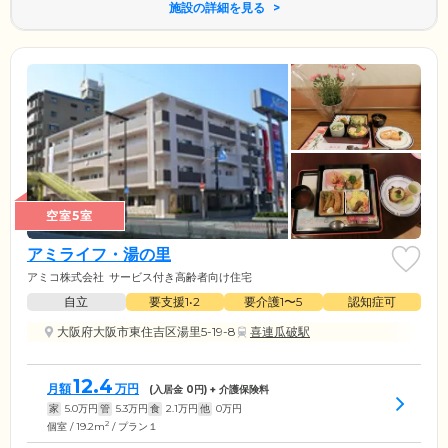
施設の詳細を見る
空室5室
アミライフ・湯の里
アミコ株式会社
サービス付き高齢者向け住宅
自立
要支援1•2
要介護1〜5
認知症可
大阪府大阪市東住吉区湯里5-19-8
喜連瓜破駅
12.4
月額
万円
(入居金
0
円) + 介護保険料
家
5.0
万円
管
5.3
万円
食
2.1
万円
他
0
万円
2
個室 / 19.2m
/ プラン１