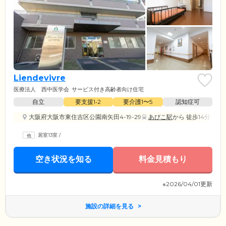
Liendevivre
医療法人 西中医学会
サービス付き高齢者向け住宅
自立
要支援1•2
要介護1〜5
認知症可
大阪府大阪市東住吉区公園南矢田4-19-29
あびこ駅
から 徒歩14分
居室13室
/
空き状況を知る
料金見積もり
※2026/04/01更新
施設の詳細を見る