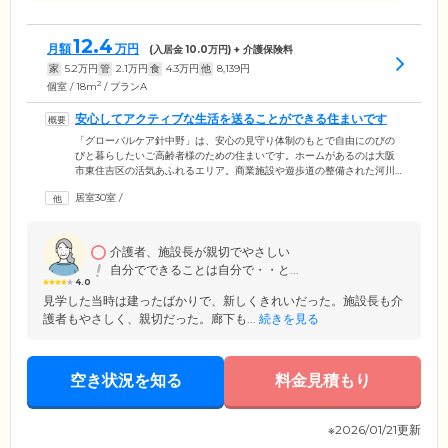
12.4
月額
万円
(入居金
10.0
万円) + 介護保険料
家
5.2
万円
管
2.1
万円
食
4.3
万円
他
8,139
円
2
個室 / 18m
/ プランA
安心してアクティブな生活を送ることができる住まいです
「グローバルケア針中野」は、安心の見守り体制のもとで自由にのびの
びと暮らしたいご高齢者様のための住まいです。ホームがあるのは大阪
市東住吉区の活気あふれるエリア。商業施設や遊歩道の整備された河川
があり、お買い物・お散歩とアクティブに楽しめる環境です。館内には
居室30室
/
スタッフが24時間常駐し、お食事のご提供や館内の巡回、ご入居者様の
安否確認を実施。さらに、健康・介護に関するお悩みなど、生活相談も
承っています。また、ご入居にあたって高額な入居金は不要。敷金のみ
でご入居いただけますので、費用面でお悩みの方もぜひ一度ご相談くだ
介護者、施設長が親切でやさしい
さい。
自分でできることは自分で・・と...
4.0
見学した当時は建ったばかりで、新しくきれいだった。施設長も介
護者もやさしく、親切だった。廊下も...
続きを見る
空き状況を知る
料金見積もり
※2026/01/21更新