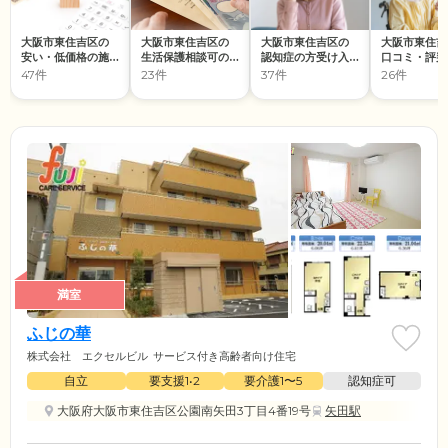
大阪市東住吉区の
大阪市東住吉区の
大阪市東住吉区の
大阪市東住吉
安い・低価格の施
生活保護相談可の
認知症の方受け入
口コミ・評判
設
施設
れの施設
の施設
47件
23件
37件
26件
満室
ふじの華
株式会社 エクセルビル
サービス付き高齢者向け住宅
自立
要支援1•2
要介護1〜5
認知症可
大阪府大阪市東住吉区公園南矢田3丁目4番19号
矢田駅