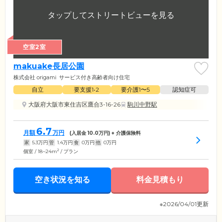
空室2室
makuake長居公園
株式会社 origami
サービス付き高齢者向け住宅
自立
要支援1•2
要介護1〜5
認知症可
大阪府大阪市東住吉区鷹合3-16-26
駒川中野駅
6.7
月額
万円
(入居金
10.0
万円) + 介護保険料
家
5.3
万円
管
1.4
万円
食
0
万円
他
0
万円
2
個室 / 18~24m
/ プラン
空き状況を知る
料金見積もり
※2026/04/01更新