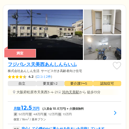
満室
フジパレス天美西あんしんらいふ
株式会社あんしん生活
サービス付き高齢者向け住宅
4.2
(
口コミ2件
)
自立
要支援1•2
要介護1〜5
認知症可
大阪府松原市天美西3-4-21
河内天美駅
から 徒歩13分
12.5
月額
万円
(入居金
10.0
万円) + 介護保険料
家
5.0
万円
管
4.8
万円
食
1.2
万円
他
1.5
万円
2
個室 / 18m
/ 基本プラン
安心して心穏やかに暮らせる住まいを目指しています