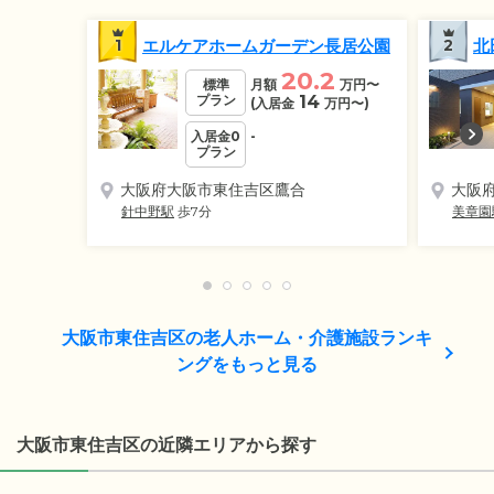
1
エルケアホームガーデン長居公園
2
北
20.2
標準
月額
万円
〜
プラン
14
(入居金
万円
〜)
入居金0
-
プラン
大阪府大阪市東住吉区鷹合
大阪
針中野駅
歩7分
美章園
大阪市東住吉区の老人ホーム・介護施設ランキ
ングをもっと見る
大阪市東住吉区の近隣エリアから探す