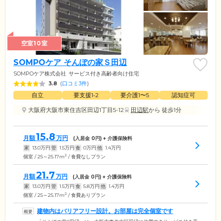
空室10室
SOMPOケア そんぽの家Ｓ田辺
SOMPOケア株式会社
サービス付き高齢者向け住宅
3.8
(
口コミ3件
)
自立
要支援1•2
要介護1〜5
認知症可
大阪府大阪市東住吉区田辺1丁目5-12
田辺駅
から 徒歩1分
15.8
月額
万円
(入居金
0
円) + 介護保険料
家
13.0
万円
管
1.5
万円
食
0
万円
他
1.4
万円
2
個室 / 25～25.17m
/ 食費なしプラン
21.7
月額
万円
(入居金
0
円) + 介護保険料
家
13.0
万円
管
1.5
万円
食
5.8
万円
他
1.4
万円
2
個室 / 25～25.17m
/ 食費ありプラン
建物内はバリアフリー設計。お部屋は完全個室です