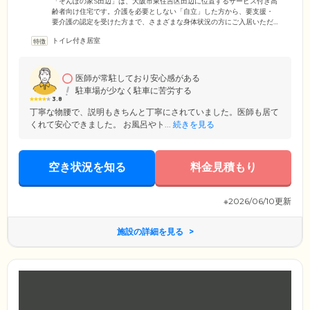
「そんぽの家S田辺」は、大阪市東住吉区田辺に位置するサービス付き高
齢者向け住宅です。介護を必要としない「自立」した方から、要支援・
要介護の認定を受けた方まで、さまざまな身体状況の方にご入居いただ
けます。ご入居のみなさまが過ごす建物内は、安全性に配慮した完全バ
トイレ付き居室
リアフリー設計。段差をなくし、各所に手すりを取り付けているので、
足腰の弱い方も安全にご移動いただけます。廊下には十分な幅を確保し
ているので、車いすの方もご安心ください。また、全63室の居室は、す
べて個室でご用意。プライバシーの保たれた空間で、必要に応じた介護
医師が常駐しており安心感がある
サービスを利用しながら過ごしていただけます。
駐車場が少なく駐車に苦労する
3.8
丁寧な物腰で、説明もきちんと丁寧にされていました。医師も居て
くれて安心できました。 お風呂やト...
続きを見る
空き状況を知る
料金見積もり
※2026/06/10更新
施設の詳細を見る