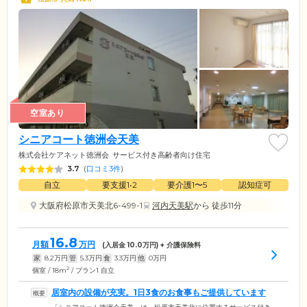
空室あり
シニアコート徳洲会天美
株式会社ケアネット徳洲会
サービス付き高齢者向け住宅
3.7
(
口コミ3件
)
自立
要支援1•2
要介護1〜5
認知症可
大阪府松原市天美北6-499-1
河内天美駅
から 徒歩11分
16.8
月額
万円
(入居金
10.0
万円) + 介護保険料
家
8.2
万円
管
5.3
万円
食
3.3
万円
他
0
万円
2
個室 / 18m
/ プラン1 自立
居室内の設備が充実。1日3食のお食事もご提供しています