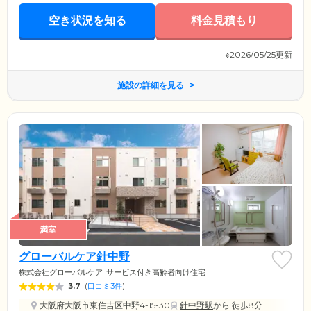
空き状況を知る
料金見積もり
※2026/05/25更新
施設の詳細を見る
満室
グローバルケア針中野
株式会社グローバルケア
サービス付き高齢者向け住宅
3.7
(
口コミ3件
)
大阪府大阪市東住吉区中野4-15-30
針中野駅
から 徒歩8分