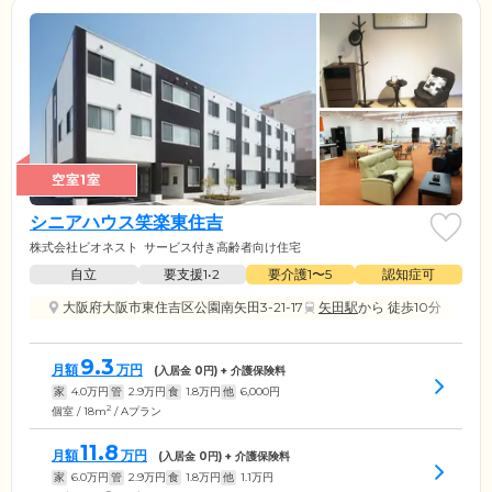
空室1室
シニアハウス笑楽東住吉
株式会社ビオネスト
サービス付き高齢者向け住宅
自立
要支援1•2
要介護1〜5
認知症可
大阪府大阪市東住吉区公園南矢田3-21-17
矢田駅
から 徒歩10分
9.3
月額
万円
(入居金
0
円) + 介護保険料
家
4.0
万円
管
2.9
万円
食
1.8
万円
他
6,000
円
2
個室 / 18m
/ Aプラン
11.8
月額
万円
(入居金
0
円) + 介護保険料
家
6.0
万円
管
2.9
万円
食
1.8
万円
他
1.1
万円