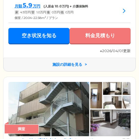
5.9
月額
万円
(入居金
10.0
万円) + 介護保険料
家
4.9
万円
管
1.0
万円
食
0
万円
他
0
万円
2
個室 / 20.04~22.58m
/ プラン
空き状況を知る
料金見積もり
※2026/04/01更新
施設の詳細を見る
満室