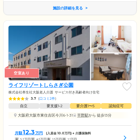
施設の詳細を見る
空室あり
ライフリゾートしらさぎ公園
株式会社孝生社大阪老人介護
サービス付き高齢者向け住宅
3.7
(
口コミ2件
)
自立
要支援1•2
要介護1〜5
認知症可
大阪府大阪市東住吉区今川6-1-31
平野駅
から 徒歩13分
12.3
月額
万円
(入居金
10.0
万円) + 介護保険料
家
5.2
万円
管
4.5
万円
食
1.5
万円
他
1.1
万円