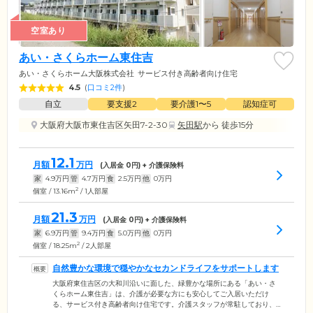
空室あり
あい・さくらホーム東住吉
あい・さくらホーム大阪株式会社
サービス付き高齢者向け住宅
4.5
(
口コミ2件
)
自立
要支援2
要介護1〜5
認知症可
大阪府大阪市東住吉区矢田7-2-30
矢田駅
から 徒歩15分
12.1
月額
万円
(入居金
0
円) + 介護保険料
家
4.9
万円
管
4.7
万円
食
2.5
万円
他
0
万円
2
個室 / 13.16m
/ 1人部屋
21.3
月額
万円
(入居金
0
円) + 介護保険料
家
6.9
万円
管
9.4
万円
食
5.0
万円
他
0
万円
2
個室 / 18.25m
/ 2人部屋
自然豊かな環境で穏やかなセカンドライフをサポートします
大阪府東住吉区の大和川沿いに面した、緑豊かな場所にある「あい・さ
くらホーム東住吉」は、介護が必要な方にも安心してご入居いただけ
る、サービス付き高齢者向け住宅です。介護スタッフが常駐しており、