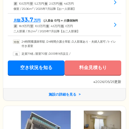
家
10.5
万円
管
5.2
万円
食
2.5
万円
他
4.6
万円
2
個室 / 25.06m
/ 2025年7月以降【お一人部屋】
33.7
月額
万円
(入居金
0
円) + 介護保険料
家
18.9
万円
管
10.3
万円
食
4.5
万円
他
0
万円
2
二人部屋 / 35.2m
/ 2025年7月以降【お二人部屋】
24時間看護師常駐
/
24時間介護士常駐
/
2人部屋あり・夫婦入居可
/
トイレ
付き居室
定員79名
/
居室70室
/
2013年9月設立
/
空き状況を知る
料金見積もり
※2026/05/25更新
施設の詳細を見る