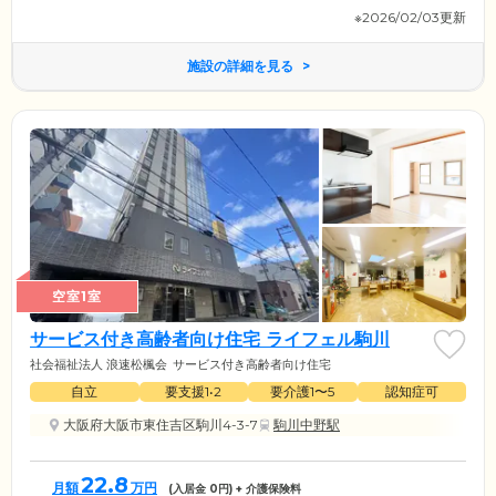
※2026/02/03更新
施設の詳細を見る
空室1室
サービス付き高齢者向け住宅 ライフェル駒川
社会福祉法人 浪速松楓会
サービス付き高齢者向け住宅
自立
要支援1•2
要介護1〜5
認知症可
大阪府大阪市東住吉区駒川4-3-7
駒川中野駅
22.8
月額
万円
(入居金
0
円) + 介護保険料