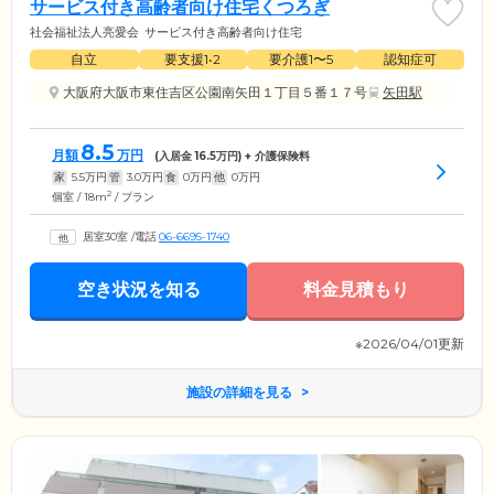
サービス付き高齢者向け住宅くつろぎ
社会福祉法人亮愛会
サービス付き高齢者向け住宅
自立
要支援1•2
要介護1〜5
認知症可
大阪府大阪市東住吉区公園南矢田１丁目５番１７号
矢田駅
8.5
月額
万円
(入居金
16.5
万円) + 介護保険料
家
5.5
万円
管
3.0
万円
食
0
万円
他
0
万円
2
個室 / 18m
/ プラン
居室30室
/
電話
06-6695-1740
空き状況を知る
料金見積もり
※2026/04/01更新
施設の詳細を見る