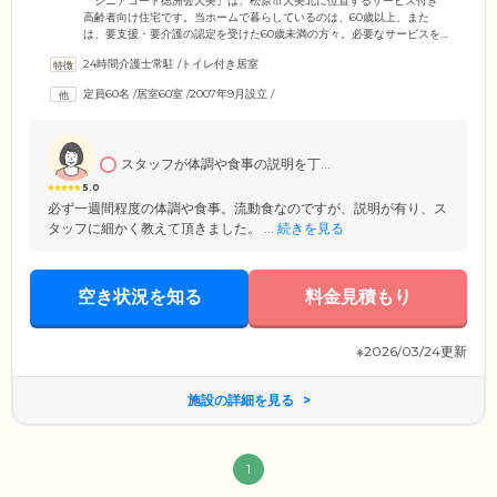
「シニアコート徳洲会天美」は、松原市天美北に位置するサービス付き
高齢者向け住宅です。当ホームで暮らしているのは、60歳以上、また
は、要支援・要介護の認定を受けた60歳未満の方々。必要なサービスを
受けながら、ご入居者様ぞれぞれの生活を送っています。みなさまがお
24時間介護士常駐
/
トイレ付き居室
住まいになる居室は、プライバシーに配慮した全室完全個室。各居室に
は、トイレ、洗面台、収納のほか、ミニキッチンを設置しており、ご自
定員60名
/
居室60室
/
2007年9月設立
/
分で料理を楽しまれたい方からお喜びいただいています。また、当ホー
ムでは毎日3食のお食事をご用意。ホーム内の厨房で調理されたできたて
をご提供していますので、温かいお食事をぜひご堪能ください。
スタッフが体調や食事の説明を丁...
5.0
必ず一週間程度の体調や食事。流動食なのですが、説明が有り、ス
タッフに細かく教えて頂きました。 ...
続きを見る
空き状況を知る
料金見積もり
※2026/03/24更新
施設の詳細を見る
1