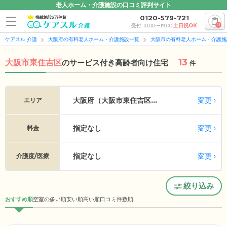
老人ホーム・介護施設の口コミ評判サイト
0120-579-721
掲載施設5万件超
0
受付 10:00〜19:00
土日祝OK
ケアスル 介護
大阪府の有料老人ホーム・介護施設一覧
大阪市の有料老人ホーム・介護施
13
大阪市東住吉区
の
サービス付き高齢者向け住宅
件
変更
大阪府（大阪市東住吉区...
エリア
指定なし
変更
料金
指定なし
変更
介護度/医療
絞り込み
おすすめ順
空室の多い順
安い順
高い順
口コミ件数順