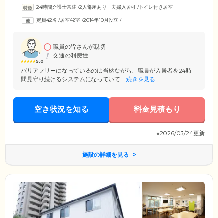
24時間365日体制で見守りサービスが受けられます。夜間の巡回サービス
24時間介護士常駐
/
2人部屋あり・夫婦入居可
/
トイレ付き居室
もあり、緊急時には迅速に対応いたします。日常的に、介護・医療面で
のサポートが必要な方には、連携している訪問介護サービスや協力医療
定員42名
/
居室42室
/
2014年10月設立
/
機関をご紹介。身体状況や必要時に応じて、協力医療機関の医師が往診
します。みなさまに安心して生活していただけるよう、医療・介護のサ
ポート体制を整えています。
職員の皆さんが親切
交通の利便性
5.0
バリアフリーになっているのは当然ながら、職員が入居者を24時
間見守り続けるシステムになっていて...
続きを見る
空き状況を知る
料金見積もり
※2026/03/24更新
施設の詳細を見る