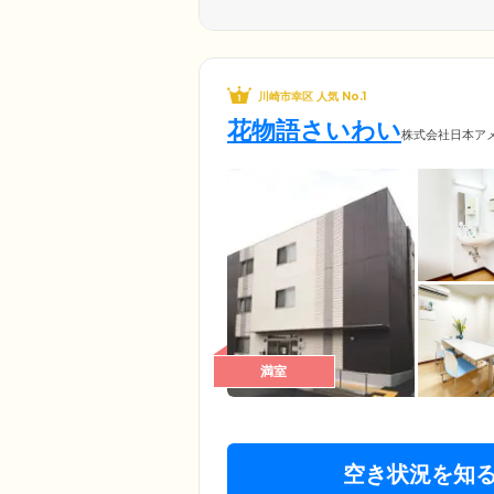
川崎市幸区 人気 No.1
花物語さいわい
株式会社日本ア
満室
空き状況を知