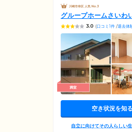
川崎市幸区 人気 No.3
グループホームさいわ
3.0
(
口コミ1件
/
退去体
満室
空き状況を知
自立に向けてその人らしい