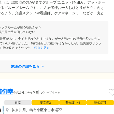
」は、認知症の方が9名でグループ(ユニット)を組み、アットホー
送るグループホームです。ご入居者様お一人おひとりが自立に向け
せるよう、介護スタッフや看護師、ケアマネージャーなどが一丸と
、当ホームでは、ご入居者様ができることは、なるべくご自身で行
支度や掃除などをお手伝いしていただくことも。難しい動作があれ
ックスルームが居心地良さそう
いたしますので、ご安心ください。日々できることを継続していく
員不足で手が回っていない
指します。
仕事があり、全てを見れたわけではないが一人当たりの担当が多いのか大
ていない感じがした。 特に目新しい施設等はなかったが、談笑室やリラッ
心地は良さそうだった。
続きを見る
施設の詳細を見る
崎御幸
株式会社ニチイ学館
グループホーム
自立
要支援2
要介護1〜5
認知症可
神奈川県川崎市幸区東古市場22