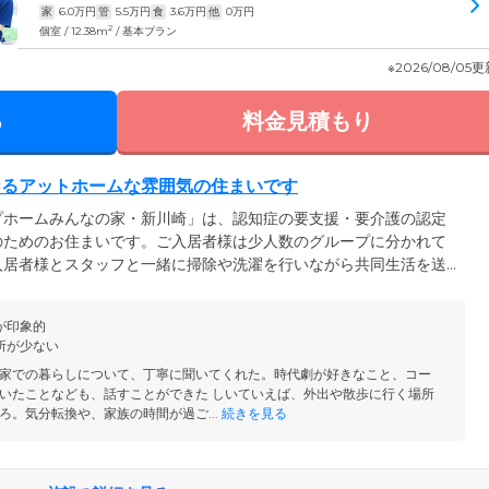
家
6.0
万円
管
5.5
万円
食
3.6
万円
他
0
万円
2
個室 / 12.38m
/ 基本プラン
※2026/08/05
る
料金見積もり
なるアットホームな雰囲気の住まいです
プホームみんなの家・新川崎」は、認知症の要支援・要介護の認定
のためのお住まいです。ご入居者様は少人数のグループに分かれて
入居者様とスタッフと一緒に掃除や洗濯を行いながら共同生活を送
人数制のため、お一人おひとりの個性を尊重した役割分担を行うこ
も近く、思わず「ただいま！」と言いたくなるアットホームな雰囲
が印象的
はお花見スポットでもある「夢見ヶ崎動物公園」があり、ちょっと
所が少ない
とした環境で安心してお過ごしいただけます。
家での暮らしについて、丁寧に聞いてくれた。時代劇が好きなこと、コー
いたことなども、話すことができた しいていえば、外出や散歩に行く場所
ろ。気分転換や、家族の時間が過ご...
続きを見る