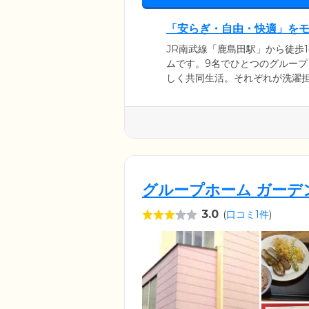
「安らぎ・自由・快適」を
JR南武線「鹿島田駅」から徒歩
ムです。9名でひとつのグルー
しく共同生活。それぞれが洗濯
認知症の進行抑止を目指してい
我が家となれるように、「安ら
護スタッフは24時間常駐し、ご
心ください。
グループホーム ガーデ
3.0
(
口コミ1件
)