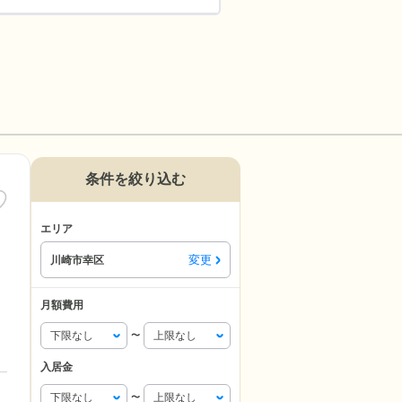
条件を絞り込む
エリア
変更
川崎市幸区
月額費用
〜
入居金
〜