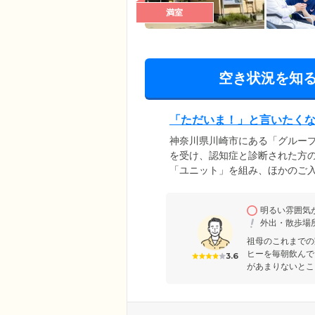
満室
空き状況を知
「ただいま！」と言いたく
神奈川県川崎市にある「グルー
を受け、認知症と診断された方
「ユニット」を組み、ほかのご
っています。1ユニット9名の少
とが可能。スタッフとの距離感
明るい雰囲気
気が特徴です。ホームの近隣に
外出・散歩場
したお散歩にも最適。のびのび
祖母のこれまでの
ヒーを毎朝飲んで
3.6
があまりないとこ