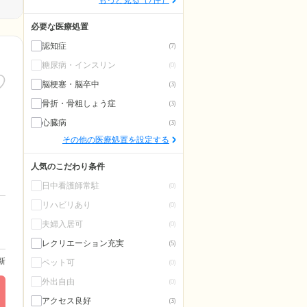
必要な医療処置
認知症
(7)
糖尿病・インスリン
(0)
脳梗塞・脳卒中
(3)
骨折・骨粗しょう症
(3)
心臓病
(3)
その他の医療処置を設定する
人気のこだわり条件
日中看護師常駐
(0)
リハビリあり
(0)
夫婦入居可
(0)
レクリエーション充実
(5)
更新
ペット可
(0)
外出自由
(0)
アクセス良好
(3)