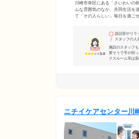
川崎市幸区にある「さいわいの樹
ムな雰囲気のなか、共同生活を
て「その人らしい」毎日を過ご
なって、支援いたします。また
っていただいています。食事の
談話室やリラ
ば、スタッフがそっとサポート
スタッフの人
ことで、認知症の症状緩和を目
施設のスタッフも
変そうで手が回っ
3.0
クスルーム等は居
ニチイケアセンター川