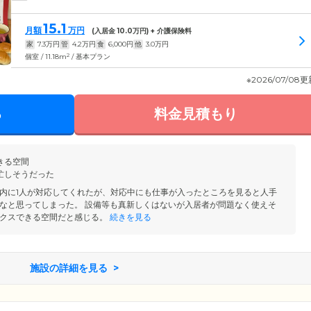
15.1
月額
万円
(入居金
10.0
万円) + 介護保険料
家
7.3
万円
管
4.2
万円
食
6,000
円
他
3.0
万円
2
個室 / 11.18m
/ 基本プラン
※2026/07/08
る
料金見積もり
きる空間
忙しそうだった
内に1人が対応してくれたが、対応中にも仕事が入ったところを見ると人手
なと思ってしまった。 設備等も真新しくはないが入居者が問題なく使えそ
クスできる空間だと感じる。
続きを見る
施設の詳細を見る