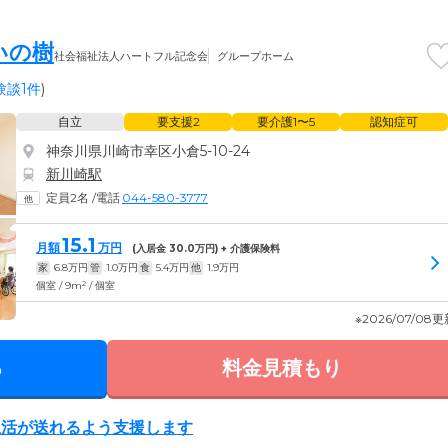
いの樹
社会福祉法人ハートフル記念会
グループホーム
験談1件
)
自立
要支援2
要介護1〜5
認知症可
神奈川県川崎市幸区小倉5-10-24
新川崎駅
定員2名
/
電話
044-580-3777
15.1
月額
万円
(入居金
30.0
万円) + 介護保険料
家
6.8
万円
管
1.0
万円
食
5.4
万円
他
1.9
万円
2
個室 / 9m
/ 個室
※2026/07/08
る
料金見積もり
生活が送れるよう支援します