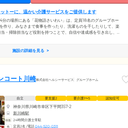
モットーに、温かい介護サービスをご提供します
14分の場所にある「花物語さいわい」は、定員18名のグループホー
プを作り、みなさまで食事を作ったり、洗濯ものを干したりして、楽
担当・掃除担当など役割を持つことで、自信や達成感を引き出し、
ます。ご自宅を離れて暮らすご入居者様にとって、当施設が第二の
ぎ・自由・快適」をモットーに、温かい介護サービスをご提供。介
入居者様を見守ります。夜間も巡回しておりますので、どうぞご安
施設の詳細を見る
ンコート川崎
株式会社ヘルシーサービス
グループホーム
自立
要支援2
要介護1〜5
認知症可
神奈川県川崎市幸区下平間357-2
新川崎駅
24時間介護士常駐
定員2名
/
電話
044-520-0311