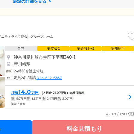
施設の詳細を見る
メニティライフ協会
グループホーム
自立
要支援2
要介護1〜5
認知症可
神奈川県川崎市幸区下平間340-1
新川崎駅
24時間介護士常駐
定員2名
/
電話
044-542-6387
14.0
月額
万円
(入居金
21.0
万円) + 介護保険料
家
6.0
万円
管
3.6
万円
食
2.4
万円
他
2.0
万円
個室 / 個室
※2026/07/08
る
料金見積もり