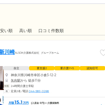
安い順
高い順
口コミ件数順
ム新川崎
ALSOK介護株式会社
グループホーム
自立
要支援2
要介護1〜5
認知症可
神奈川県川崎市幸区小倉3-12-2
矢向駅
から 徒歩11分
24時間介護士常駐
定員2名
/
電話
044-589-0268
15.1
月額
万円
(入居金
0
円) + 介護保険料