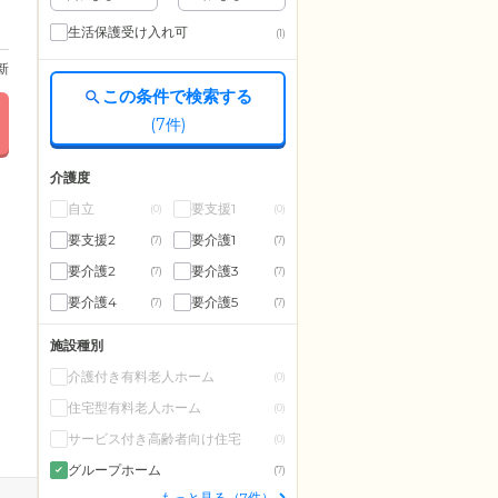
生活保護受け入れ可
(1)
更新
この条件で検索する
(
7
件)
介護度
自立
要支援1
(0)
(0)
要支援2
要介護1
(7)
(7)
要介護2
要介護3
(7)
(7)
要介護4
要介護5
(7)
(7)
施設種別
介護付き有料老人ホーム
(0)
住宅型有料老人ホーム
(0)
サービス付き高齢者向け住宅
(0)
グループホーム
(7)
もっと見る（7件）